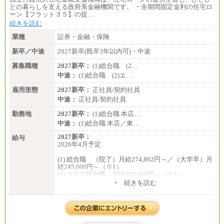
との暮らしを支える政府系金融機関です。 ・全期間固定金利の住宅ロ
ーン【フラット３５】の提…
続きを読む
業種
証券・金融・保険
新卒／中途
2027新卒(既卒3年以内可)・中途
募集職種
2027新卒：
(1)総合職 (2…
中途：
(1)総合職 (2)エ…
雇用形態
2027新卒：
正社員/契約社員
中途：
正社員/契約社員
勤務地
2027新卒：
(1)総合職 本店…
中途：
(1)総合職 本店／東…
2027新卒：
給与
2026年4月予定
(1) 総合職 （院了）月給274,862円～／（大学卒）月
給245,000円～（※1）
(2) エリア総合職 月給233,410円～（※1）
(3) アシスタントスタッフ 日給9,800円～12,500円
+ 続きを読む
（※2）
※１ 試用期間６か月（試用期間中も給与に変更
はございません）
※２ 勤務地により異なります
中途：