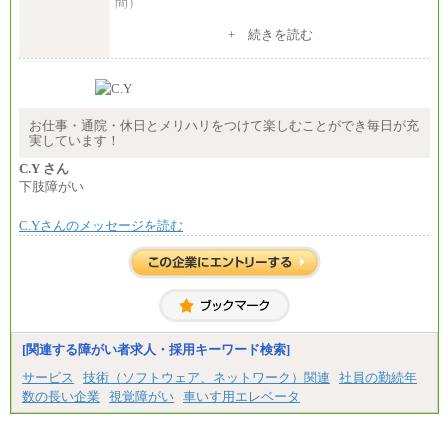
間）
（３）月給191,000円以上（実働7.5時間）
+ 続きを読む
（５）月給147,800円以上（実働6時間）
-----
時給 1,226円（実働4.5時間）
※基本給に加算して以下手当有（いずれも時
間額換算額）
お仕事・通院・休日とメリハリをつけて楽しむことができ毎日が充
・退職金相当手当 37円
実しています！
・賞与相当手当 127円
合計時給額 1,390円
C.Y さん
下肢障がい
※全ての求人において試用期間中も給与に変更はご
ざいません。
C.Yさんのメッセージを読む
[関連する障がい者求人・採用キーワード検索]
サービス
技術（ソフトウェア、ネットワーク）関連
社員の勤続年
数の長い企業
視覚障がい
車いす用エレベータ