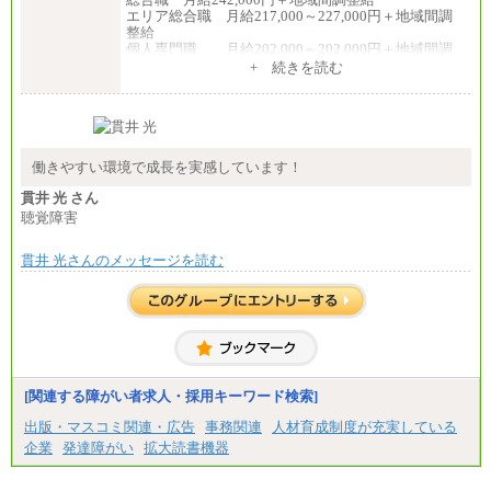
エリア総合職 月給217,000～227,000円＋地域間調
整給
個人専門職 月給202,000～202,000円＋地域間調
整給
+ 続きを読む
※詳細はJTBキャリアサイトよりご確認ください。
■(株)JTB商事
総合職 月給208,000～235,000円
エリア総合職 月給180,000～205,000円＋地域手当
※詳細はJTBキャリアサイトよりご確認ください。
働きやすい環境で成長を実感しています！
■(株)JTBパブリッシング ※2027年新卒募集終了
貫井 光 さん
総合職 月給271,000円
聴覚障害
■(株)JTBビジネストラベルソリューションズ
貫井 光さんのメッセージを読む
総合職 月給220,000～230,000円＋地域間調整給
エリア総合職 月給206,000円～214,000＋地域間調
整給
※詳細はJTBキャリアサイトよりご確認ください。
■(株)JTBコミュニケーションデザイン
総合職 月給230,000円
みなし残業手当：20,000円（一律支給）※みなし
残業手当の残業時間は10.43時間。
[関連する障がい者求人・採用キーワード検索]
※超過勤務手当：みなし残業時間を超える残業時
出版・マスコミ関連・広告
事務関連
人材育成制度が充実している
間に応じて、時間外手当等を支給。
企業
発達障がい
拡大読書機器
エリアサポート職 月給188,000円
※超過勤務手当：残業時間については全額時間外