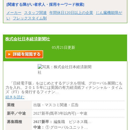
[関連する障がい者求人・採用キーワード検索]
メーカー
スタッフ関連
年間休日120日以上の企業
じん臓機能障が
い
フレックスタイム制
株式会社日本経済新聞社
05月21日更新
「日経電子版」をはじめとするデジタル領域、グローバル展開にも
力を入れ、２０１５年には英国の有力経済紙フィナンシャル・タイム
ズ（FT）を発行するフィナン…
続きを読む
業種
出版・マスコミ関連・広告
新卒／中途
2027新卒(既卒3年以内可)・中途
募集職種
2027新卒：
編集職 ビジネス職…
中途：
① グローバルユニット…