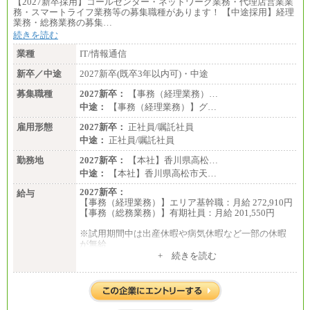
【2027新卒採用】コールセンター・ネットワーク業務・代理店営業業
務・スマートライフ業務等の募集職種があります！ 【中途採用】経理
業務・総務業務の募集…
続きを読む
業種
IT/情報通信
新卒／中途
2027新卒(既卒3年以内可)・中途
募集職種
2027新卒：
【事務（経理業務）…
中途：
【事務（経理業務）】グ…
雇用形態
2027新卒：
正社員/嘱託社員
中途：
正社員/嘱託社員
勤務地
2027新卒：
【本社】香川県高松…
中途：
【本社】香川県高松市天…
2027新卒：
給与
【事務（経理業務）】エリア基幹職：月給 272,910円
【事務（総務業務）】有期社員：月給 201,550円
※試用期間中は出産休暇や病気休暇など一部の休暇
が無給
中途：
+ 続きを読む
【事務（経理業務）】グループ基幹職：月給 272,910
円
【事務（総務業務）】有期社員 ：月給 201,550円
※試用期間中は出産休暇や病気休暇など一部の休暇