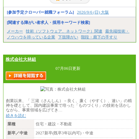
[参加予定クローバー就職フォーラム]
2026/9/6 (日) 大阪
[関連する障がい者求人・採用キーワード検索]
メーカー
技術（ソフトウェア、ネットワーク）関連
最先端技術・
ノウハウを持っている企業
下肢障がい
階段・廊下の手すり
株式会社大林組
07月06日更新
創業以来、「 三箴（さんしん）－良く、廉く（やすく）、速い」の精
神を礎として、国内建設事業で培った「ものづくり」の技術を活かし
ながら、事業領域を広げてき…
続きを読む
業種
住宅・建設・不動産
新卒／中途
2027新卒(既卒3年以内可)・中途