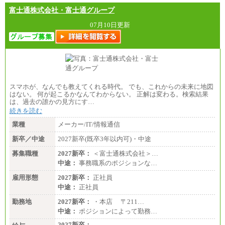
富士通株式会社・富士通グループ
07月10日更新
スマホが、なんでも教えてくれる時代。 でも、これからの未来に地図
はない。 何が起こるかなんてわからない。 正解は変わる。検索結果
は、過去の誰かの見方にす…
続きを読む
業種
メーカー/IT/情報通信
新卒／中途
2027新卒(既卒3年以内可)・中途
募集職種
2027新卒：
＜富士通株式会社＞…
中途：
事務職系のポジションな…
雇用形態
2027新卒：
正社員
中途：
正社員
勤務地
2027新卒：
・本店 〒211…
中途：
ポジションによって勤務…
2027新卒：