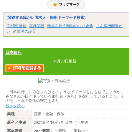
が無給
[関連する障がい者求人・採用キーワード検索]
IT/情報通信
事務関連
転居を伴う転勤のない企業
じん臓機能障が
い
産業医の設置
日本銀行
04月28日更新
「日本銀行」にみなさんはどのようなイメージをおもちでしょうか。
みなさんが日々使っている銀行券（お札）を発行しているところ、そ
の他、日本の物価の安定を図り…
続きを読む
業種
証券・金融・保険
新卒／中途
2027新卒(既卒3年以内可)・中途
募集職種
2027新卒：
一般職 ・実務のエ…