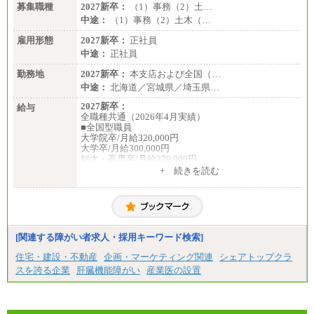
募集職種
2027新卒：
（1）事務（2）土…
中途：
（1）事務（2）土木（…
雇用形態
2027新卒：
正社員
中途：
正社員
勤務地
2027新卒：
本支店および全国（…
中途：
北海道／宮城県／埼玉県…
2027新卒：
給与
全職種共通（2026年4月実績）
■全国型職員
大学院卒/月給320,000円
大学卒/月給300,000円
短大・高専卒/月給270,000円
+ 続きを読む
■拠点型職員※
大学院卒/月給256,000円～288,000円
大学卒/月給240,000円～270,000円
短大・高専卒/月給216,000円～243,000円
■特定職員※
[関連する障がい者求人・採用キーワード検索]
大学院卒/月給234,000円～263,000円
大学卒/月給219,000円～246,000円
住宅・建設・不動産
企画・マーケティング関連
シェアトップクラ
短大・高専卒/月給197,000円～222,000円
スを誇る企業
肝臓機能障がい
産業医の設置
※拠点型職員、特定職員の給与は、生活の拠点が定
まることによるメリットおよび地域ごとの生計費な
どの地域差指数を勘案して拠点ごとに定めていま