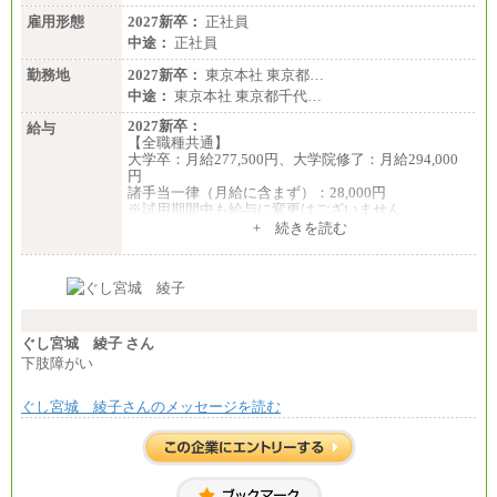
雇用形態
2027新卒：
正社員
中途：
正社員
勤務地
2027新卒：
東京本社 東京都…
中途：
東京本社 東京都千代…
2027新卒：
給与
【全職種共通】
大学卒：月給277,500円、大学院修了：月給294,000
円
諸手当一律（月給に含まず）：28,000円
※試用期間中も給与に変更はございません
中途：
+ 続きを読む
【全職種共通】
月給370,000円～
※経験・能力等を考慮の上、当社規定により決定し
ます。
※試用期間中も給与に変更はございません。
※想定年収 6,000,000円～（住居費補助、子手当など
の各種手当を含む金額です）
ぐし宮城 綾子 さん
下肢障がい
ぐし宮城 綾子さんのメッセージを読む