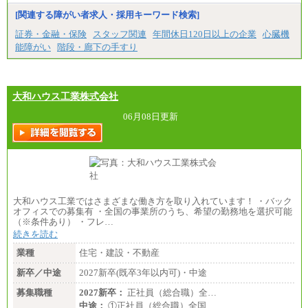
[関連する障がい者求人・採用キーワード検索]
証券・金融・保険
スタッフ関連
年間休日120日以上の企業
心臓機
能障がい
階段・廊下の手すり
大和ハウス工業株式会社
06月08日更新
大和ハウス工業ではさまざまな働き方を取り入れています！ ・バック
オフィスでの募集有 ・全国の事業所のうち、希望の勤務地を選択可能
（※条件あり） ・フレ…
続きを読む
業種
住宅・建設・不動産
新卒／中途
2027新卒(既卒3年以内可)・中途
募集職種
2027新卒：
正社員（総合職）全…
中途：
①正社員（総合職）全国…