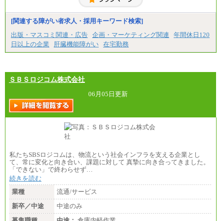
[関連する障がい者求人・採用キーワード検索]
出版・マスコミ関連・広告
企画・マーケティング関連
年間休日120
日以上の企業
肝臓機能障がい
在宅勤務
ＳＢＳロジコム株式会社
06月05日更新
私たちSBSロジコムは、物流という社会インフラを支える企業とし
て、常に変化と向き合い、課題に対して 真摯に向き合ってきました。
「できない」で終わらせず…
続きを読む
業種
流通/サービス
新卒／中途
中途のみ
募集職種
中途：
倉庫内軽作業