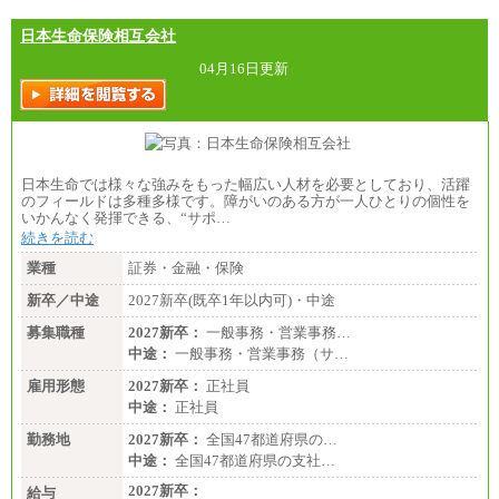
手当を支給。
日本生命保険相互会社
■（株）JTBグローバルマーケティング＆トラベル
総合職 月給242,000円＋地域間調整給
訪日事業職 月給202,000～227,000円＋地域間調整
04月16日更新
給
※詳細はJTBキャリアサイトよりご確認ください。
■(株)JTBビジネストランスフォーム
総合職 月給205,000～225,000円＋地域間調整給
エリア総合職 月給185,000円＋地域間調整給
日本生命では様々な強みをもった幅広い人材を必要としており、活躍
※詳細はJTBキャリアサイトよりご確認ください。
のフィールドは多種多様です。障がいのある方が一人ひとりの個性を
いかんなく発揮できる、“サポ…
■(株)JTBデータサービス ※2027年新卒募集終了
総合職 月給186,000～194,000円＋地域手当
続きを読む
※詳細はJTBキャリアサイトよりご確認ください。
業種
証券・金融・保険
■I&Jデジタルイノベーション(株)
新卒／中途
2027新卒(既卒1年以内可)・中途
総合職 月給224,500～242,600円＋地域手当
※詳細はJTBキャリアサイトよりご確認ください。
募集職種
2027新卒：
一般事務・営業事務…
＜有期社員コース＞
中途：
一般事務・営業事務（サ…
■(株)JTBビジネストランスフォーム
雇用形態
有期契約職 月給185,000～195,000円
2027新卒：
正社員
※詳細はJTBキャリアサイトよりご確認ください。
中途：
正社員
■(株)JTBパブリッシング ※2027年新卒募集終了
勤務地
2027新卒：
全国47都道府県の…
総合職 月給241,000円
中途：
全国47都道府県の支社…
中途：
①月給227,000円以上
2027新卒：
給与