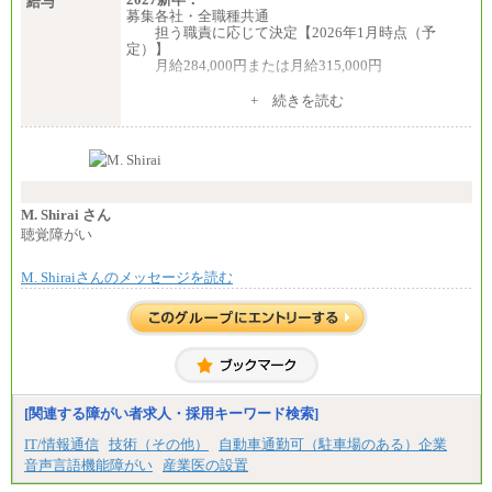
給与
募集各社・全職種共通
担う職責に応じて決定【2026年1月時点（予
定）】
月給284,000円または月給315,000円
※入社後早期から、自律的な業務遂行が求めら
+ 続きを読む
れる職務を担う方については、月額給与315,000円で
す。
なお、高度なスキルや専門性を持ち、より高
い職責を担う方については、さらに高い金額を個別
に設定します。
※習熟度を上げるための育成が一定期間必要で
上司の指示に基づき職務を遂行する方については、
M. Shirai さん
月額給与284,000円となります。
聴覚障がい
※個別に設定する給与については、選考の過程
で決定していきます。
M. Shiraiさんのメッセージを読む
※上記に加え、所定労働時間外に勤務をした場
合には、時間外勤務手当を支給します。
※試用期間中も給与に変更はございません。
中途：
＜募集各社・全職種共通＞
月給21万円以上～
※試用期間中の給与に変更はありません。
[関連する障がい者求人・採用キーワード検索]
※経験・能力を考慮し、当社規定により決定いたし
IT/情報通信
技術（その他）
自動車通勤可（駐車場のある）企業
ます。
音声言語機能障がい
産業医の設置