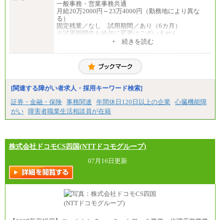
②月給212,000円以上
一般事務・営業事務共通
③月給172,500円以上
月給20万2000円～23万4000円（勤務地により異な
④月給23万円～37万円
る）
⑤月給20万円～25万円
固定残業／なし 試用期間／あり（6カ月）
⑥月給33万円～48万円
※試用期間中も給与に変更はございません
⑦月給271,000円以上
中途：
+ 続きを読む
⑧～⑮月給200,000円〜月給400,000円
一般事務・営業事務共通
⑯月給185,000円以上
月給20万2000円～23万4000円（勤務地により異な
⑰月給237,000円以上
る）
⑱月給212,000円以上
固定残業／なし 試用期間／あり（6か月）
⑲東京：月給202,000 円以上 、京都：月給193,000 円
※試用期間中も給与に変更はございません。
以上
[関連する障がい者求人・採用キーワード検索]
⑳月給205,000円以上
㉑月給185,000 円以上
証券・金融・保険
事務関連
年間休日120日以上の企業
心臓機能障
㉒月給185,000 円以上
がい
障害者職業生活相談員が在籍
㉓月給224,500円以上
※全コース共通※ 能力・経験・勤務地などにより
異なります
※試用期間中も給与に変更はございません。
株式会社ドコモCS四国(NTTドコモグループ)
07月16日更新