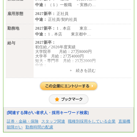
中途：
（１）一般職 ・実務の…
雇用形態
2027新卒：
正社員
中途：
正社員/契約社員
勤務地
2027新卒：
1．本店 東京…
中途：
1．本店 東京都中…
2027新卒：
給与
初任給／2026年度実績
大学院卒 月給：27万8000円
大学卒 月給：27万4000円
短大・専門卒 月給：25万2000円
中途：
（１）（２）共通
+ 続きを読む
月給：24万0000円～34万8420円
※職務経験等を考慮し決定いたします。
※試用期間中も給与に変更はございません
[関連する障がい者求人・採用キーワード検索]
証券・金融・保険
スタッフ関連
職種別採用をしている企業
直腸機
能障がい
勤務時間の配慮