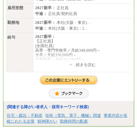
雇用形態
2027新卒：
正社員
中途：
正社員/契約社員
勤務地
2027新卒：
本社(大阪・東京)…
中途：
本社(大阪・東京)：2…
2027新卒：
給与
【正社員】
[全国社員]
高専・専門学校卒／月給348,000円～
大卒／月給350,000円～
大学院卒／月給362,000円～
[地域社員]月給295,000円～
+ 続きを読む
中途：
【正社員】
[全国社員]月給348,000円～
[地域社員]月給295,000円～
※試用期間中も給与に変更はございません
【契約社員】月給200,000円～
[関連する障がい者求人・採用キーワード検索]
住宅・建設・不動産
技術（電気、電子、機械）関連
事業内容が多
岐にわたる企業
精神障がい
勤務時間の配慮