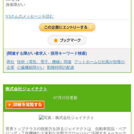
※試用期間中も給与に変更はございません。
身体障がい
※1…東京都、埼玉県、千葉県、神奈川県
※2…大阪府、京都府、兵庫県、滋賀県
S.Sさんのメッセージを読む
※3…愛知県、静岡県
※4…北海道、宮城県、栃木県、群馬県、長野県、新
潟県、富山県、石川県、岡山県、広島県、山口県、
香川県、福岡県
※5…青森県、鳥取県、島根県、愛媛県、高知県、大
分県、長崎県、熊本県、宮崎県、鹿児島県、沖縄
県、福島県、山形県
[関連する障がい者求人・採用キーワード検索]
◆パート・アルバイト
時給制：最低時給額 1,050円～ ※勤務地により異な
商社
技術（電気、電子、機械）関連
アットホームな社風が自慢の
る。
企業
心臓機能障がい
勤務時間の配慮
【エアサーブ】
月給223,000円～
・試用期間中も給与変更なし
株式会社ジェイテクト
07月31日更新
世界トップクラスの技術力を誇るジェイテクトは、自動車部品・ベア
リング・工作機械など多彩な分野でグローバルに活躍するメーカーで