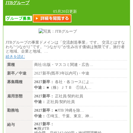
す。
JTBグループ
中途：
全職種共通
05月20日更新
月給制
226,600円～390,100円（勤務地域等により異なりま
す）
・ご経験やスキルを考慮し、選考の中で決定いたし
ます。
・試用期間中も同額支給します。
JTBグループの事業ドメインは「交流創造事業」です。 交流とはすな
わち“つながり”です。“つながり”が生み出す価値は無限です。旅行者
と地域、企業と地域、…
続きを読む
業種
商社/出版・マスコミ関連・広告…
新卒／中途
2027新卒(既卒3年以内可)・中途
募集職種
2027新卒：
各社・各コースによ…
中途：
■（株）ＪＴＢ ①法人…
雇用形態
2027新卒：
正社員/契約社員
中途：
正社員/契約社員
勤務地
2027新卒：
■JTB 沖縄を除…
中途：
①埼玉、千葉、東京、神…
2027新卒：
給与
■(株)JTB
総合職 月給242,000円＋地域間調整給