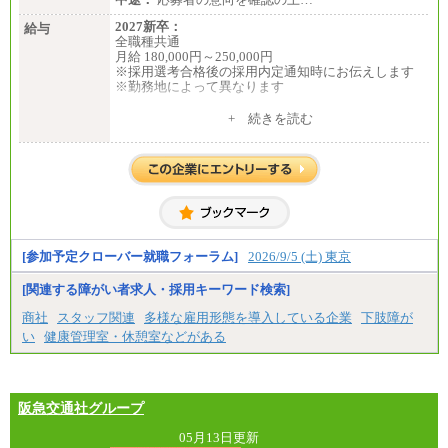
2027新卒：
給与
全職種共通
月給 180,000円～250,000円
※採用選考合格後の採用内定通知時にお伝えします
※勤務地によって異なります
中途：
+ 続きを読む
全職種共通
月給 200,000円～250,000円
入社時の処遇は経験・能力を考慮の上、当社規程に
より決定します。
具体的な金額は採用選考合格後に採用内定通知時に
お伝えします。
[参加予定クローバー就職フォーラム]
2026/9/5 (土) 東京
[関連する障がい者求人・採用キーワード検索]
商社
スタッフ関連
多様な雇用形態を導入している企業
下肢障が
い
健康管理室・休憩室などがある
阪急交通社グループ
05月13日更新