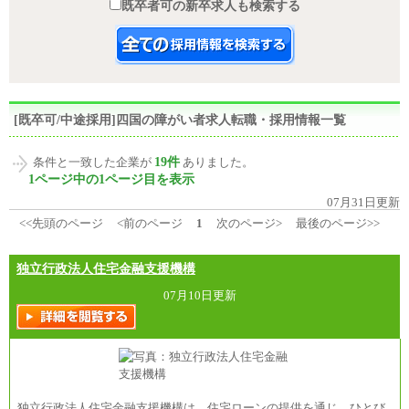
既卒者可の新卒求人も検索する
[既卒可/中途採用]四国の障がい者求人転職・採用情報一覧
19件
条件と一致した企業が
ありました。
1ページ中の1ページ目を表示
07月31日更新
<<先頭のページ
<前のページ
1
次のページ>
最後のページ>>
独立行政法人住宅金融支援機構
07月10日更新
独立行政法人住宅金融支援機構は、住宅ローンの提供を通じ、ひとび