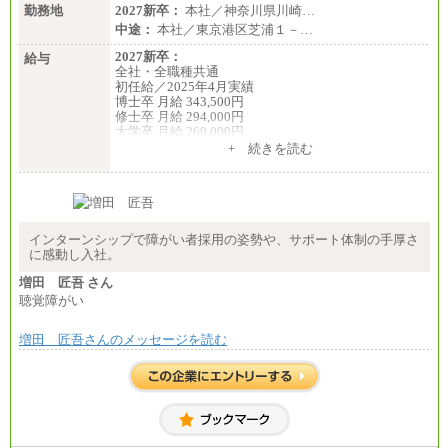
勤務地
2027新卒：
本社／神奈川県川崎…
中途：
本社／東京港区芝浦１－…
2027新卒：
給与
全社・全職種共通
初任給／2025年4月実績
博士卒 月給 343,500円
修士卒 月給 294,000円
大学卒 月給 269,000円
※試用期間の給与に変更はございません
+ 続きを読む
中途：
経験・能力を考慮し、下記を下限として決定しま
す。
2025年新卒初任給 大学卒／月給 大学卒269,000円
インターンシップで障がい者採用の姿勢や、サポート体制の手厚さ
に感動し入社。
増田 匠吾 さん
聴覚障がい
増田 匠吾さんのメッセージを読む