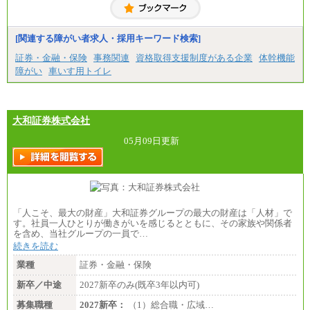
（1) 総合職 （院了）月給274,862円～／（大学卒）
月給245,000円～（※1）
(2) エリア総合職 月給233,410円～（※1）
(3) アシスタントスタッフ 日給9,800円～12,500円
[関連する障がい者求人・採用キーワード検索]
（※2）
※１ 試用期間６か月（試用期間中も給与に変更
証券・金融・保険
事務関連
資格取得支援制度がある企業
体幹機能
なし）
障がい
車いす用トイレ
※２ 勤務地により異なる
大和証券株式会社
05月09日更新
「人こそ、最大の財産」大和証券グループの最大の財産は「人材」で
す。社員一人ひとりが働きがいを感じるとともに、その家族や関係者
を含め、当社グループの一員で…
続きを読む
業種
証券・金融・保険
新卒／中途
2027新卒のみ(既卒3年以内可)
募集職種
2027新卒：
（1）総合職・広域…