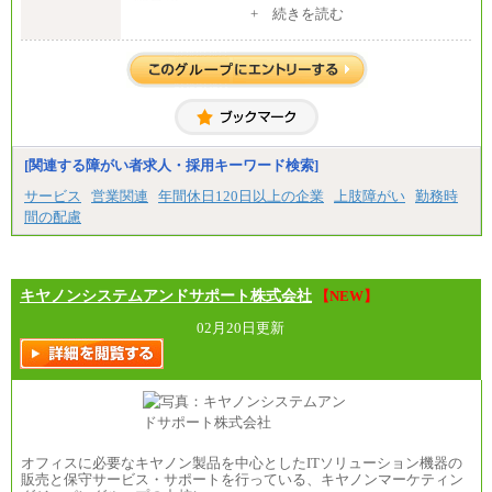
・大学・院卒
+ 続きを読む
月給250,000円(※1)、247,000円(※2)、242,000円
(※3)、239,000円(※4)、237,000円（※5）
・専門・短大卒
月給229,500円(※1)、226,500円(※2)、221,500円
(※3)、218,500円(※4)、216,500円（※5）
※1…東京都、埼玉県、千葉県、神奈川県
※2…大阪府、京都府、兵庫県、滋賀県
[関連する障がい者求人・採用キーワード検索]
※3…愛知県、静岡県
※4…北海道、宮城県、栃木県、群馬県、長野県、新
サービス
営業関連
年間休日120日以上の企業
上肢障がい
勤務時
潟県、富山県、石川県、岡山県、広島県、山口県、
間の配慮
香川県、福岡県
※5…青森県、鳥取県、島根県、愛媛県、高知県、大
分県、長崎県、熊本県、宮崎県、鹿児島県、沖縄
県、福島県、山形県
・月給には一律地域手当を含んだ金額を表示
キヤノンシステムアンドサポート株式会社
【NEW】
（一律地域手当：※1…36,000円、※2…33,000円、
※3…28,000円、※4…25,000円、※5…23,000円）
02月20日更新
・試用期間中も給与変更なし
●基幹職（地域限定社員）
・大学・院卒／月給185,000 円～219,000 円 ※勤務地
により異なる。
〈東京・神奈川〉219,000 円
〈大阪・兵庫〉209,000 円
オフィスに必要なキヤノン製品を中心としたITソリューション機器の
〈愛知〉194,500 円 〈福岡〉1
販売と保守サービス・サポートを行っている、キヤノンマーケティン
85,000 円