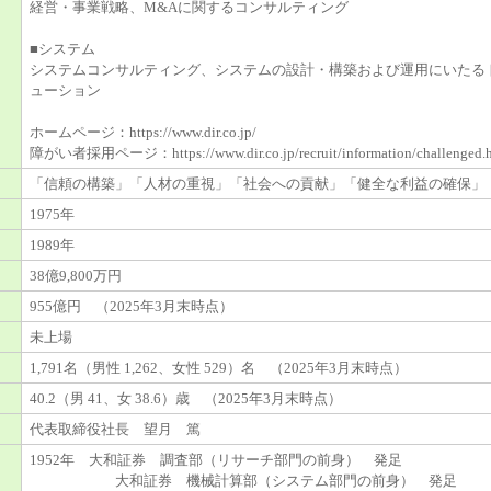
経営・事業戦略、M&Aに関するコンサルティング
■システム
システムコンサルティング、システムの設計・構築および運用にいたる
ューション
ホームページ：https://www.dir.co.jp/
障がい者採用ページ：https://www.dir.co.jp/recruit/information/challenged.
「信頼の構築」「人材の重視」「社会への貢献」「健全な利益の確保」
1975年
1989年
38億9,800万円
955億円 （2025年3月末時点）
未上場
1,791名（男性 1,262、女性 529）名 （2025年3月末時点）
40.2（男 41、女 38.6）歳 （2025年3月末時点）
代表取締役社長 望月 篤
1952年 大和証券 調査部（リサーチ部門の前身） 発足
大和証券 機械計算部（システム部門の前身） 発足