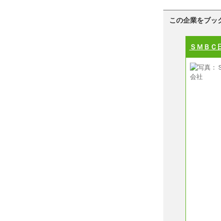
この企業をブッ
ＳＭＢＣ