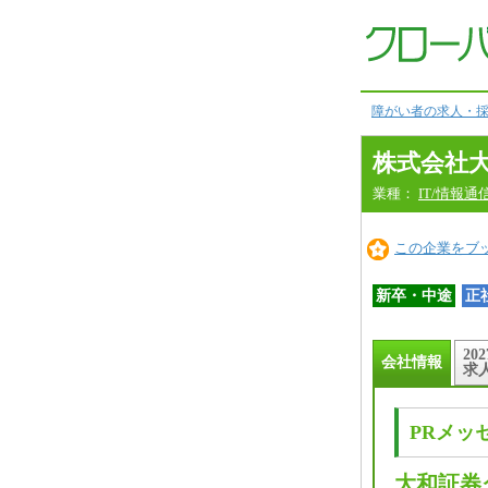
会
社
情
報
本
文
へ
障がい者の求人・採
株式会社
業種：
IT/情報通
この企業をブ
新卒・中途
正
20
会社情報
求
PRメッ
大和証券