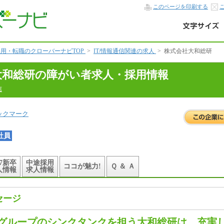
このページを印刷する
用・転職のクローバーナビTOP
>
IT/情報通信関連の求人
>
株式会社大和総研
大和総研の障がい者求人・採用情報
信
ックマーク
社員
27新卒
中途採用
ココが魅力!
Ｑ ＆ Ａ
人情報
求人情報
セージ
グループのシンクタンクを担う大和総研は、充実