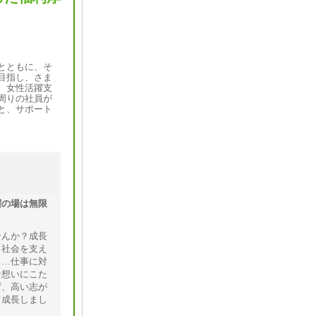
とともに、そ
目指し、さま
、女性活躍支
周りの社員が
と、サポート
躍の場は無限
せんか？成長
「社会を支え
」…仕事に対
な想いにこた
ず、高い志が
て成長しまし