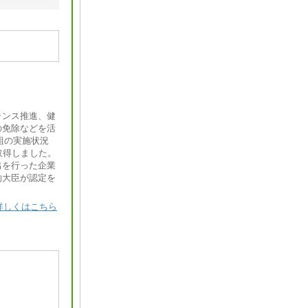
ランス推進、健
の免除などを活
組の実施状況
取得しました。
出を行った企業
働大臣が認定を
詳しくはこちら