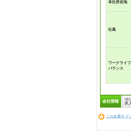
本社所在地
社風
ワークライフ
バランス
20
会社情報
求
この企業をブ