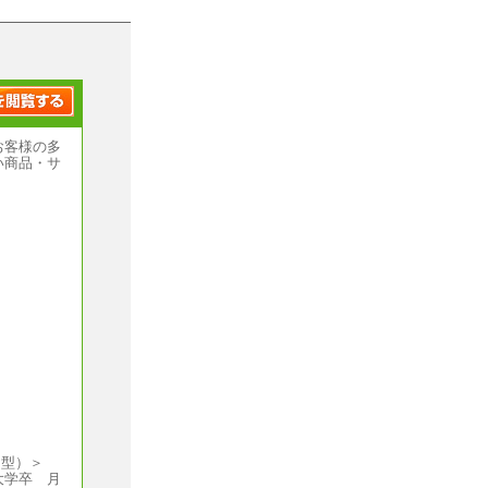
お客様の多
い商品・サ
国型）＞
大学卒 月