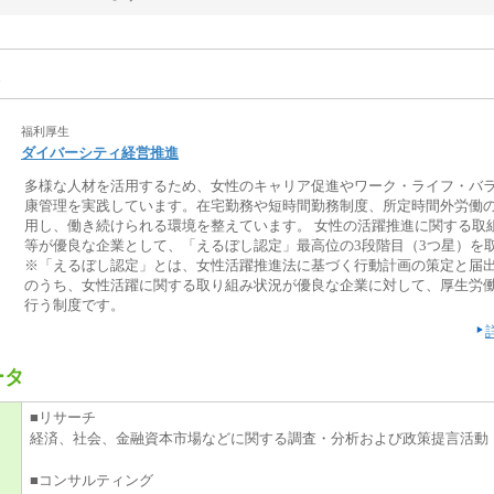
福利厚生
ダイバーシティ経営推進
多様な人材を活用するため、女性のキャリア促進やワーク・ライフ・バ
康管理を実践しています。在宅勤務や短時間勤務制度、所定時間外労働
用し、働き続けられる環境を整えています。 女性の活躍推進に関する取
等が優良な企業として、「えるぼし認定」最高位の3段階目（3つ星）を
※「えるぼし認定」とは、女性活躍推進法に基づく行動計画の策定と届
のうち、女性活躍に関する取り組み状況が優良な企業に対して、厚生労
行う制度です。
ータ
■リサーチ
経済、社会、金融資本市場などに関する調査・分析および政策提言活動
■コンサルティング