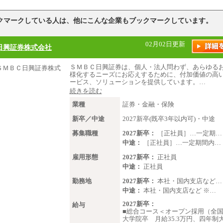
クマークしている人は、他にこんな企業もブックマークしています。
02月02日更新
日興証券株式会社
ＳＭＢＣ日興証券は、個人・法人問わず、あらゆる
様化するニーズにお応えするために、付加価値の高
ービス、ソリューションを提供しています。…
続きを読む
業種
証券・金融・保険
新卒／中途
2027新卒(既卒3年以内可)・中途
募集職種
2027新卒：
［正社員］…一定期…
中途：
［正社員］…一定期間内…
雇用形態
2027新卒：
正社員
中途：
正社員
勤務地
2027新卒：
本社・国内支店など…
中途：
本社・国内支店など ※…
2027新卒：
給与
■総合コース＜オープン採用（全
大学院卒 月給35.3万円、四年制