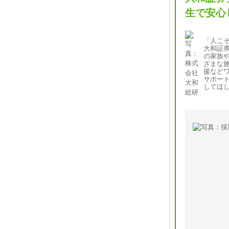
生で安心
「人こ
大和証
の家族
ざまな
援など
サポー
してほ