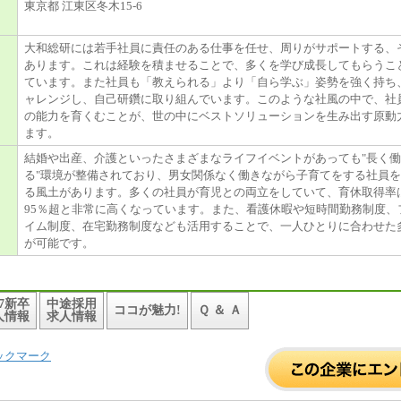
東京都 江東区冬木15-6
大和総研には若手社員に責任のある仕事を任せ、周りがサポートする、
あります。これは経験を積ませることで、多くを学び成長してもらうこ
ています。また社員も「教えられる」より「自ら学ぶ」姿勢を強く持ち
ャレンジし、自己研鑽に取り組んでいます。このような社風の中で、社
の能力を育くむことが、世の中にベストソリューションを生み出す原動
ます。
結婚や出産、介護といったさまざまなライフイベントがあっても"長く
る"環境が整備されており、男女関係なく働きながら子育てをする社員
る風土があります。多くの社員が育児との両立をしていて、育休取得率
95％超と非常に高くなっています。また、看護休暇や短時間勤務制度、
イム制度、在宅勤務制度なども活用することで、一人ひとりに合わせた
が可能です。
27新卒
中途採用
ココが魅力!
Ｑ ＆ Ａ
人情報
求人情報
ックマーク