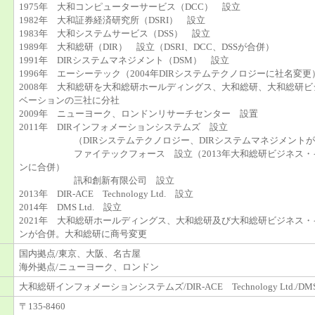
1975年 大和コンピューターサービス（DCC） 設立
1982年 大和証券経済研究所（DSRI） 設立
1983年 大和システムサービス（DSS） 設立
1989年 大和総研（DIR） 設立（DSRI、DCC、DSSが合併）
1991年 DIRシステムマネジメント（DSM） 設立
1996年 エーシーテック（2004年DIRシステムテクノロジーに社名変
2008年 大和総研を大和総研ホールディングス、大和総研、大和総研
ベーションの三社に分社
2009年 ニューヨーク、ロンドンリサーチセンター 設置
2011年 DIRインフォメーションシステムズ 設立
（DIRシステムテクノロジー、DIRシステムマネジメントが
ファイテックフォース 設立（2013年大和総研ビジネス・
ンに合併）
訊和創新有限公司 設立
2013年 DIR-ACE Technology Ltd. 設立
2014年 DMS Ltd. 設立
2021年 大和総研ホールディングス、大和総研及び大和総研ビジネス
ンが合併。大和総研に商号変更
国内拠点/東京、大阪、名古屋
海外拠点/ニューヨーク、ロンドン
大和総研インフォメーションシステムズ/DIR-ACE Technology Ltd./DMS 
〒135-8460