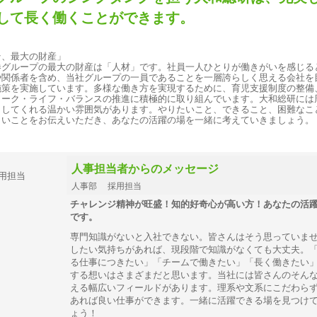
して長く働くことができます。
そ、最大の財産」
券グループの最大の財産は「人材」です。社員一人ひとりが働きがいを感じる
や関係者を含め、当社グループの一員であることを一層誇らしく思える会社を
施策を実施しています。多様な働き方を実現するために、育児支援制度の整備
ワーク・ライフ・バランスの推進に積極的に取り組んでいます。大和総研には
トしてくれる温かい雰囲気があります。やりたいこと、できること、困難なこ
しいことをお伝えいただき、あなたの活躍の場を一緒に考えていきましょう。
人事担当者からのメッセージ
人事部 採用担当
チャレンジ精神が旺盛！知的好奇心が高い方！あなたの活
です。
専門知識がないと入社できない。皆さんはそう思っていま
したい気持ちがあれば、現段階で知識がなくても大丈夫。
る仕事につきたい」「チームで働きたい」「長く働きたい
する想いはさまざまだと思います。当社には皆さんのそん
える幅広いフィールドがあります。理系や文系にこだわら
あれば良い仕事ができます。一緒に活躍できる場を見つけ
ょう！