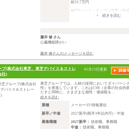
給33.7万円
■総合コース＜オープン採用（地
大学院卒 月給33.3万円、四年制
+ 続きを読む
給31.7万円
■事務コース
四年制大学・大学院卒 月給26.8
短大・専門卒 月給24.0万円
藤井 修 さん
心臓機能障がい
※上記は2027年新卒の支給予定額
藤井 修さんのメッセージを読む
※上記全てのコースにおいて、退
給：一律3.7万円を含む
※試用期間中も給与に変更はござ
ープ(株式会社東芝、東芝デバイス＆ストレ
05月15日更新
中途：
社)
■総合コース＜オープン採用（全
大学院卒 月給35.3万円、四年制
東芝グループでは、人材の採用においてダイバーシ
給33.7万円
性）を推進しています。これはCSR（企業の社会的
たすと同時に、さまざまな個性・価値観を…
■総合コース＜オープン採用（地
大学院卒 月給33.3万円、四年制
続きを読む
給31.7万円
業種
メーカー/IT/情報通信
■事務コース
新卒／中途
2027新卒(既卒3年以内可)・中途
四年制大学・大学院卒 月給26.8
短大・専門卒 月給24.0万円
募集職種
2027新卒：
技術職、事務職
※上記全てのコースにおいて、退
中途：
技術職、事務職