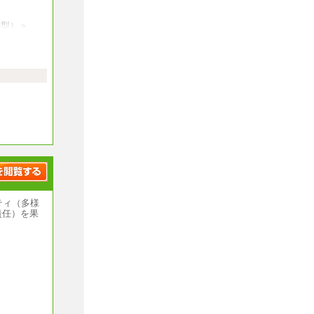
域型）＞
大学卒 月
万円
職金前払
いません
国型）＞
大学卒 月
ティ（多様
責任）を果
域型）＞
大学卒 月
万円
職金前払