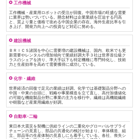
工作機械
工作機械・産業用ロボットの受注が回復。中国市場の旺盛な需要
に業界は勢いづいている。懸念材料は企業業績を圧迫する円高
と、質より量と価格で攻める中国企業の存在。海外生産比率を引
き上げ、開発力向上への投資など対応に努める。
建設機械
ＢＲＩＣＳ諸国を中心に需要増の建設機械は、国内、欧米でも更
新需要やレンタルの増加傾向で業績好調大手３社は世界首位級ク
ラスのシェアを誇り、準大手以下も特定機種に専門特化し、技術
力と生産効率を高めて需要獲得に成功している。
化学・繊維
世界経済の回復で足元の業績は好調。化学では基礎製品分野への
中国・中東の台頭に、戦略や事業構造を立て直し、高付加価値化
の可能な機能製品分野に事業の主力を移行中。繊維は高機能繊維
や樹脂など産業用繊維が好調。
自動車･二輪
東日本大震災を契機に供給ラインの二重化やグローバルサプライ
チェーンの見直し、部品の共通化の検討が始まり、車体構造、組
立、部品等の生産体制の見直しにも着手している。各社、喪失シ