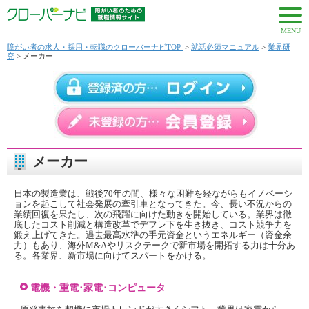
MENU
障がい者の求人・採用・転職のクローバーナビTOP
>
就活必須マニュアル
>
業界研
究
> メーカー
メーカー
日本の製造業は、戦後70年の間、様々な困難を経ながらもイノベーシ
ョンを起こして社会発展の牽引車となってきた。今、長い不況からの
業績回復を果たし、次の飛躍に向けた動きを開始している。業界は徹
底したコスト削減と構造改革でデフレ下を生き抜き、コスト競争力を
鍛え上げてきた。過去最高水準の手元資金というエネルギー（資金余
力）もあり、海外M&Aやリスクテークで新市場を開拓する力は十分あ
る。各業界、新市場に向けてスパートをかける。
電機・重電･家電･コンピュータ