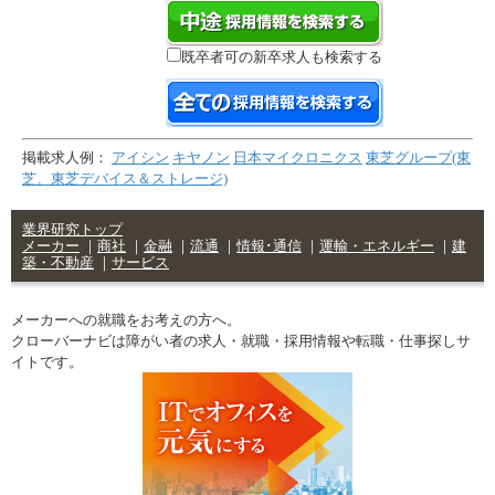
既卒者可の新卒求人も検索する
掲載求人例：
アイシン
キヤノン
日本マイクロニクス
東芝グループ(東
芝、東芝デバイス＆ストレージ)
業界研究トップ
メーカー
｜
商社
｜
金融
｜
流通
｜
情報･通信
｜
運輸・エネルギー
｜
建
築・不動産
｜
サービス
メーカーへの就職をお考えの方へ。
クローバーナビは障がい者の求人・就職・採用情報や転職・仕事探しサ
イトです。