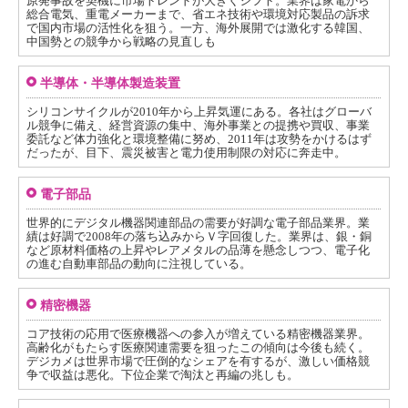
原発事故を契機に市場トレンドが大きくシフト。業界は家電から
総合電気、重電メーカーまで、省エネ技術や環境対応製品の訴求
で国内市場の活性化を狙う。一方、海外展開では激化する韓国、
中国勢との競争から戦略の見直しも
半導体・半導体製造装置
シリコンサイクルが2010年から上昇気運にある。各社はグローバ
ル競争に備え、経営資源の集中、海外事業との提携や買収、事業
委託など体力強化と環境整備に努め、2011年は攻勢をかけるはず
だったが、目下、震災被害と電力使用制限の対応に奔走中。
電子部品
世界的にデジタル機器関連部品の需要が好調な電子部品業界。業
績は好調で2008年の落ち込みからＶ字回復した。業界は、銀・銅
など原材料価格の上昇やレアメタルの品薄を懸念しつつ、電子化
の進む自動車部品の動向に注視している。
精密機器
コア技術の応用で医療機器への参入が増えている精密機器業界。
高齢化がもたらす医療関連需要を狙ったこの傾向は今後も続く。
デジカメは世界市場で圧倒的なシェアを有するが、激しい価格競
争で収益は悪化。下位企業で淘汰と再編の兆しも。