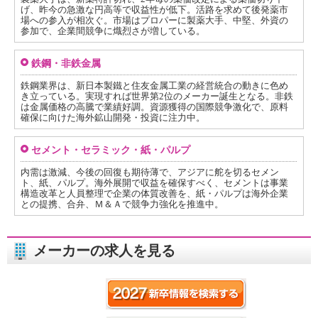
げ、昨今の急激な円高等で収益性が低下。活路を求めて後発薬市
場への参入が相次ぐ。市場はプロパーに製薬大手、中堅、外資の
参加で、企業間競争に熾烈さが増している。
鉄鋼・非鉄金属
鉄鋼業界は、新日本製鐵と住友金属工業の経営統合の動きに色め
き立っている。実現すれば世界第2位のメーカー誕生となる。非鉄
は金属価格の高騰で業績好調。資源獲得の国際競争激化で、原料
確保に向けた海外鉱山開発・投資に注力中。
セメント・セラミック・紙・パルプ
内需は激減、今後の回復も期待薄で、アジアに舵を切るセメン
ト、紙、パルプ。海外展開で収益を確保すべく、セメントは事業
構造改革と人員整理で企業の体質改善を、紙・パルプは海外企業
との提携、合弁、Ｍ＆Ａで競争力強化を推進中。
メーカーの求人を見る