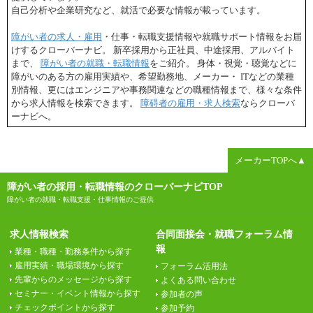
自己分析や企業研究など、就活で必要な情報が載っています。
障がい者の求人・雇用
・仕事・転職支援情報や就職サポート情報をお届
けするクローバーナビ。 新卒採用から正社員、中途採用、アルバイト
まで、
障がい者の就職・転職情報
をご紹介。 身体・視覚・聴覚などに
障がいのある方の雇用実績や、希望勤務地、メーカー・ ITなどの業種
別情報、更にはエンジニアや事務関連などの職種情報まで、様々な条件
から求人情報を検索できます。
障碍者の雇用・求人検索
ならクローバ
ーナビへ。
メーカーTOPへ▲
障がい者の採用・転職情報のクローバーナビTOP
障がい者の就職・転職支援・仕事情報のご提供
求人情報検索
合同面接会・就職フォーラム情
報
業種・職種・勤務条件から探す
雇用実績・職場環境から探す
フォーラム活用法
先輩からのメッセージから探す
よくある問い合わせ
セミナー・イベント情報から探す
参加者の声
チェックポイントから探す
参加予約