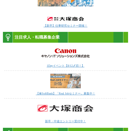
【新卒】仕事研究セミナー開催！
注目求人・転職募集企業
1Dayイベント【8/12〆切！】
【〓SoftBank】「Real Jobセミナー」募集中！
新卒・中途エントリー受付中！