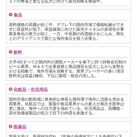
ェアの奪還と更なる拡大に向けて販売戦略を構築中。
食品
原料価格の高騰が続く中、デフレ下の国内市場で価格転嫁ができ
ずに収益性が低下。収益確保に向けた販売チャネルの多様化や事
業多角化の努力が続く。一方、中長期の内需縮小をにらみ、商社
とのアライアンスで新たな海外進出を狙う企業も。
飲料
大手4社すべてが国内外の酒類メーカーを傘下に持つ持株会社制の
ビール業界。Ｍ＆Ａで企業規模と商品陣容を拡大しながら攻勢を
かける戦略で、海外市場を攻略する。業界プレーヤーの多い清涼
飲料水は収益2極化、下位に吸収・統合の兆しも。
化粧品・生活用品
国内市場の飽和感に将来的な伸長も期待薄で海外に活路を求める
両業界。化粧品では、製薬や食品業界からの参入が相次ぎ競争は
更に激化、海外への注力度を強めている。生活用品は、高機能・
高付加価値製品の投入で目下の内需を刺激する。
医薬品
製薬大手は、新薬特許切れ、2年毎の薬価改定による薬価切り下