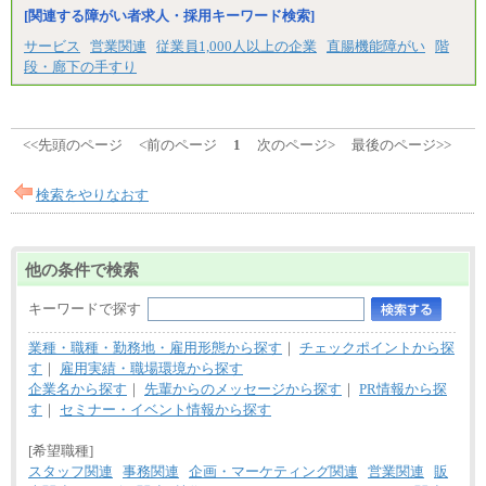
[関連する障がい者求人・採用キーワード検索]
サービス
営業関連
従業員1,000人以上の企業
直腸機能障がい
階
段・廊下の手すり
<<先頭のページ
<前のページ
1
次のページ>
最後のページ>>
検索をやりなおす
他の条件で検索
キーワードで探す
業種・職種・勤務地・雇用形態から探す
｜
チェックポイントから探
す
｜
雇用実績・職場環境から探す
企業名から探す
｜
先輩からのメッセージから探す
｜
PR情報から探
す
｜
セミナー・イベント情報から探す
[希望職種]
スタッフ関連
事務関連
企画・マーケティング関連
営業関連
販