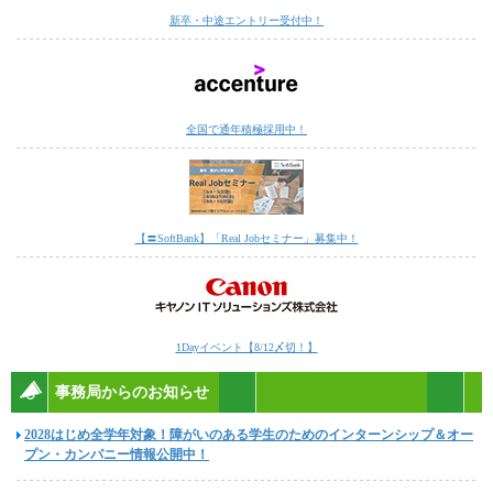
新卒・中途エントリー受付中！
全国で通年積極採用中！
【〓SoftBank】「Real Jobセミナー」募集中！
1Dayイベント【8/12〆切！】
事務局からのお知らせ
2028はじめ全学年対象！障がいのある学生のためのインターンシップ＆オー
プン・カンパニー情報公開中！