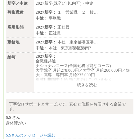
新卒／中途
2027新卒(既卒1年以内可)・中途
募集職種
2027新卒：
１ 営業職 ２ 技…
中途：
事務職
雇用形態
2027新卒：
正社員
中途：
正社員
勤務地
2027新卒：
本社 東京都港区港…
中途：
本社 東京都港区港南2…
2027新卒：
給与
全職種共通
ナショナルコース(全国勤務可能なコース)
大学院卒 月給278,000円／大学卒 月給260,000円／短
大・高専・専門卒 月給235,000円
※試用期間中も給与に変更はございません
+ 続きを読む
エリアコース(一定地域であれば移動可能なコース)
大学院卒 月給264,000円／大学卒 月給250,000円／短
大・高専・専門卒 月給225,000円
※試用期間中も給与に変更はございません
丁寧なITサポートとサービスで、安心と信頼をお届けする企業で
中途：
す。
月給：250,000円～400,000円
想定年収：4,000,000円～6,000,000円
S.S さん
※試用期間中も給与に変更はございません。
身体障がい
S.Sさんのメッセージを読む