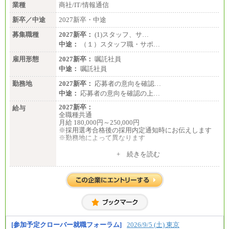
業種
商社/IT/情報通信
新卒／中途
2027新卒・中途
募集職種
2027新卒：
(1)スタッフ、サ…
中途：
（１）スタッフ職・サポ…
雇用形態
2027新卒：
嘱託社員
中途：
嘱託社員
勤務地
2027新卒：
応募者の意向を確認…
中途：
応募者の意向を確認の上…
2027新卒：
給与
全職種共通
月給 180,000円～250,000円
※採用選考合格後の採用内定通知時にお伝えします
※勤務地によって異なります
中途：
+ 続きを読む
全職種共通
月給 200,000円～250,000円
入社時の処遇は経験・能力を考慮の上、当社規程に
より決定します。
具体的な金額は採用選考合格後に採用内定通知時に
お伝えします。
[参加予定クローバー就職フォーラム]
2026/9/5 (土) 東京