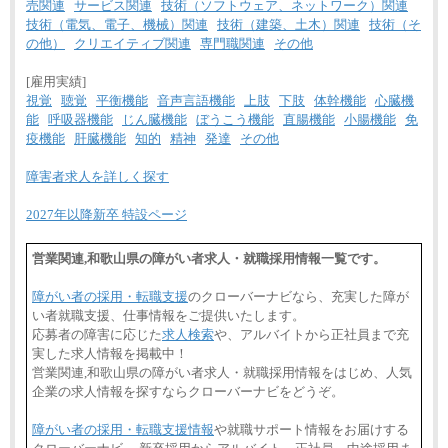
売関連
サービス関連
技術（ソフトウェア、ネットワーク）関連
技術（電気、電子、機械）関連
技術（建築、土木）関連
技術（そ
の他）
クリエイティブ関連
専門職関連
その他
[雇用実績]
視覚
聴覚
平衡機能
音声言語機能
上肢
下肢
体幹機能
心臓機
能
呼吸器機能
じん臓機能
ぼうこう機能
直腸機能
小腸機能
免
疫機能
肝臓機能
知的
精神
発達
その他
障害者求人を詳しく探す
2027年以降新卒 特設ページ
営業関連,和歌山県の障がい者求人・就職採用情報一覧です。
障がい者の採用・転職支援
のクローバーナビなら、充実した障が
い者就職支援、仕事情報をご提供いたします。
応募者の障害に応じた
求人検索
や、アルバイトから正社員まで充
実した求人情報を掲載中！
営業関連,和歌山県の障がい者求人・就職採用情報をはじめ、人気
企業の求人情報を探すならクローバーナビをどうぞ。
障がい者の採用・転職支援情報
や就職サポート情報をお届けする