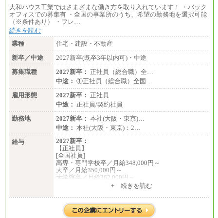
大和ハウス工業ではさまざまな働き方を取り入れています！ ・バック
オフィスでの募集有 ・全国の事業所のうち、希望の勤務地を選択可能
（※条件あり） ・フレ…
続きを読む
業種
住宅・建設・不動産
新卒／中途
2027新卒(既卒3年以内可)・中途
募集職種
2027新卒：
正社員（総合職）全…
中途：
①正社員（総合職）全国…
雇用形態
2027新卒：
正社員
中途：
正社員/契約社員
勤務地
2027新卒：
本社(大阪・東京)…
中途：
本社(大阪・東京)：2…
2027新卒：
給与
【正社員】
[全国社員]
高専・専門学校卒／月給348,000円～
大卒／月給350,000円～
大学院卒／月給362,000円～
[地域社員]月給295,000円～
+ 続きを読む
中途：
【正社員】
[全国社員]月給348,000円～
[地域社員]月給295,000円～