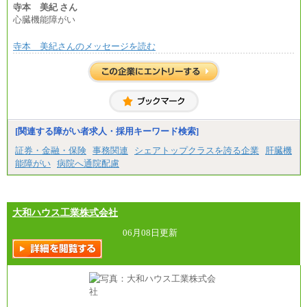
寺本 美紀 さん
心臓機能障がい
寺本 美紀さんのメッセージを読む
[関連する障がい者求人・採用キーワード検索]
証券・金融・保険
事務関連
シェアトップクラスを誇る企業
肝臓機
能障がい
病院へ通院配慮
大和ハウス工業株式会社
06月08日更新