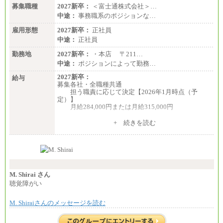
募集職種
2027新卒：
＜富士通株式会社＞…
中途：
事務職系のポジションな…
雇用形態
2027新卒：
正社員
中途：
正社員
勤務地
2027新卒：
・本店 〒211…
中途：
ポジションによって勤務…
2027新卒：
給与
募集各社・全職種共通
担う職責に応じて決定【2026年1月時点（予
定）】
月給284,000円または月給315,000円
※入社後早期から、自律的な業務遂行が求めら
+ 続きを読む
れる職務を担う方については、月額給与315,000円で
す。
なお、高度なスキルや専門性を持ち、より高
い職責を担う方については、さらに高い金額を個別
に設定します。
※習熟度を上げるための育成が一定期間必要で
上司の指示に基づき職務を遂行する方については、
M. Shirai さん
月額給与284,000円となります。
聴覚障がい
※個別に設定する給与については、選考の過程
で決定していきます。
M. Shiraiさんのメッセージを読む
※上記に加え、所定労働時間外に勤務をした場
合には、時間外勤務手当を支給します。
※試用期間中も給与に変更はございません。