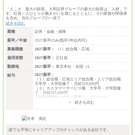
「人こそ、最大の財産」大和証券グループの最大の財産は「人材」で
す。社員一人ひとりが働きがいを感じるとともに、その家族や関係者
を含め、当社グループの一員で…
続きを読む
業種
証券・金融・保険
新卒／中途
2027新卒のみ(既卒3年以内可)
募集職種
2027新卒：
（1）総合職・広域…
雇用形態
2027新卒：
正社員
勤務地
2027新卒：
東京本社・全国（4…
2027新卒：
給与
（１）総合職・広域エリア総合職・エリア総合職
大学卒・大学院修了：月給310,000円
（２）カスタマーサービス職 大学卒・大学院修
了：月給265,000円
※試用期間中も給与に変更はございません
+ 続きを読む
誰でも平等にキャリアアップのチャンスがある会社です。