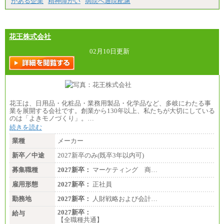
がある企業
精神障がい
病院へ通院配慮
花王株式会社
02月10日更新
花王は、日用品・化粧品・業務用製品・化学品など、多岐にわたる事
業を展開する会社です。創業から130年以上、私たちが大切にしている
のは「よきモノづくり」。…
続きを読む
業種
メーカー
新卒／中途
2027新卒のみ(既卒3年以内可)
募集職種
2027新卒：
マーケティング 商…
雇用形態
2027新卒：
正社員
勤務地
2027新卒：
人財戦略および会計…
2027新卒：
給与
【全職種共通】