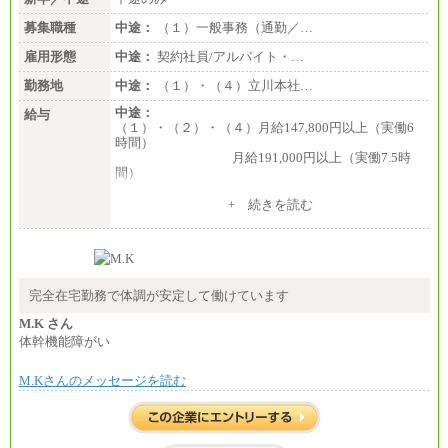
募集職種
中途：
（１）一般事務（通勤／…
雇用形態
中途：
契約社員/アルバイト・…
勤務地
中途：
（１）・（４）立川本社…
中途：
給与
（１）・（２）・（４）月給147,800円以上（実働6
時間）
月給191,000円以上（実働7.5時
間）
（３）月給191,000円以上（実働7.5時間）
+ 続きを読む
（５）月給147,800円以上（実働6時間）
-----
時給 1,226円（実働4.5時間）
※基本給に加算して以下手当有（いずれも時
間額換算額）
完全在宅勤務で体調が安定して働けています
・退職金相当手当 37円
・賞与相当手当 127円
M.K さん
合計時給額 1,390円
体幹機能障がい
※全ての求人において試用期間中も給与に変更はご
M.Kさんのメッセージを読む
ざいません。