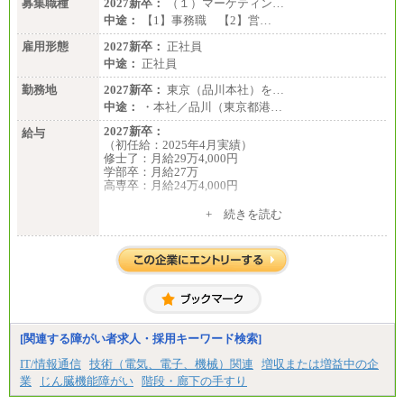
＜有期社員コース＞
募集職種
2027新卒：
（１）マーケティン…
■(株)JTBビジネストランスフォーム
中途：
【1】事務職 【2】営…
有期契約職 月給185,000～195,000円
※詳細はJTBキャリアサイトよりご確認ください。
雇用形態
2027新卒：
正社員
中途：
正社員
■(株)JTBパブリッシング ※2027年新卒募集終了
総合職 月給241,000円
勤務地
2027新卒：
東京（品川本社）を…
中途：
中途：
・本社／品川（東京都港…
①月給227,000円以上
②月給212,000円以上
2027新卒：
給与
③月給172,500円以上
（初任給：2025年4月実績）
④月給23万円～37万円
修士了：月給29万4,000円
⑤月給20万円～25万円
学部卒：月給27万
⑥月給33万円～48万円
高専卒：月給24万4,000円
⑦月給271,000円以上
⑧～⑮月給200,000円〜月給400,000円
+ 続きを読む
⑯月給185,000円以上
中途：
⑰月給237,000円以上
月給 250,000円～350,000円
⑱月給212,000円以上
想定年収 420万円～600万円
⑲東京：月給202,000 円以上 、京都：月給193,000 円
入社時の処遇（基本給・賞与）は経験・スキルを考
以上
慮の上、当社規程に従い決定いたします。
⑳月給205,000円以上
経験・スキルによっては、記載額を超える場合もあ
㉑月給185,000 円以上
ります。
㉒月給185,000 円以上
※試用期間中も給与に変更はございません。
㉓月給224,500円以上
[関連する障がい者求人・採用キーワード検索]
※全コース共通※ 能力・経験・勤務地などにより
異なります
IT/情報通信
技術（電気、電子、機械）関連
増収または増益中の企
※試用期間中も給与に変更はございません。
業
じん臓機能障がい
階段・廊下の手すり