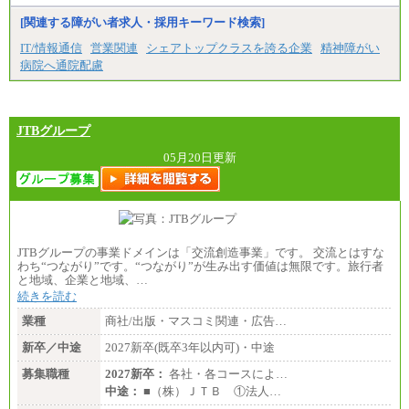
[関連する障がい者求人・採用キーワード検索]
IT/情報通信
営業関連
シェアトップクラスを誇る企業
精神障がい
病院へ通院配慮
JTBグループ
05月20日更新
JTBグループの事業ドメインは「交流創造事業」です。 交流とはすな
わち“つながり”です。“つながり”が生み出す価値は無限です。旅行者
と地域、企業と地域、…
続きを読む
業種
商社/出版・マスコミ関連・広告…
新卒／中途
2027新卒(既卒3年以内可)・中途
募集職種
2027新卒：
各社・各コースによ…
中途：
■（株）ＪＴＢ ①法人…