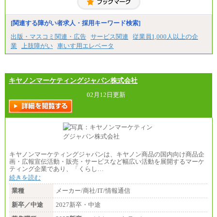
■(株)JTBコミュニケーションデザイン
総合職 月給230,000円
みなし残業手当：20,000円（一律支給）※みなし
残業手当の残業時間は10.43時間。
[関連する障がい者求人・採用キーワード検索]
※超過勤務手当：みなし残業時間を超える残業時
出版・マスコミ関連・広告
サービス関連
従業員1,000人以上の企
間に応じて、時間外手当等を支給。
業
上肢障がい
車いす用エレベータ
エリアサポート職 月給188,000円
※超過勤務手当：残業時間については全額時間外
手当を支給。
キヤノンマーケティングジャパン株式会社
■（株）JTBグローバルマーケティング＆トラベル
総合職 月給242,000円＋地域間調整給
訪日事業職 月給202,000～227,000円＋地域間調整
02月12日更新
給
※詳細はJTBキャリアサイトよりご確認ください。
■(株)JTBビジネストランスフォーム
総合職 月給205,000～225,000円＋地域間調整給
エリア総合職 月給185,000円＋地域間調整給
※詳細はJTBキャリアサイトよりご確認ください。
キヤノンマーケティングジャパンは、キヤノン商品の国内向け商品企
■(株)JTBデータサービス ※2027年新卒募集終了
画・広報宣伝活動・販売・サービスなど幅広い活動を展開するマーケ
総合職 月給186,000～194,000円＋地域手当
ティング企業であり、「くらし…
※詳細はJTBキャリアサイトよりご確認ください。
続きを読む
■I&Jデジタルイノベーション(株)
業種
メーカー/商社/IT/情報通信
総合職 月給224,500～242,600円＋地域手当
※詳細はJTBキャリアサイトよりご確認ください。
新卒／中途
2027新卒・中途