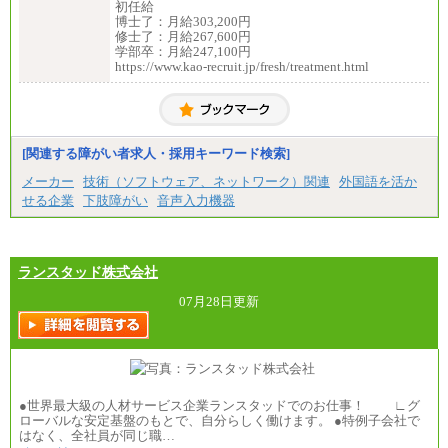
初任給
博士了：月給303,200円
修士了：月給267,600円
学部卒：月給247,100円
https://www.kao-recruit.jp/fresh/treatment.html
[関連する障がい者求人・採用キーワード検索]
メーカー
技術（ソフトウェア、ネットワーク）関連
外国語を活か
せる企業
下肢障がい
音声入力機器
ランスタッド株式会社
07月28日更新
●世界最大級の人材サービス企業ランスタッドでのお仕事！ ∟グ
ローバルな安定基盤のもとで、自分らしく働けます。 ●特例子会社で
はなく、全社員が同じ職…