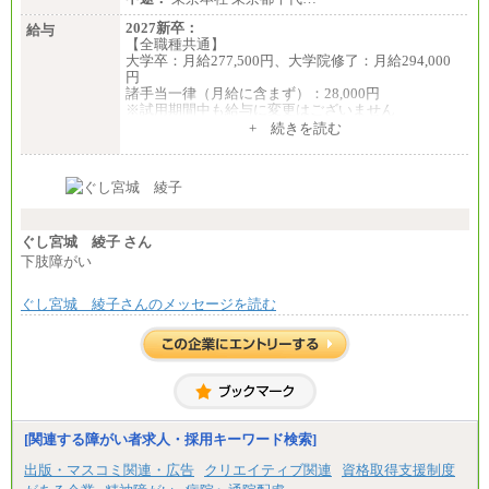
2027新卒：
給与
【全職種共通】
大学卒：月給277,500円、大学院修了：月給294,000
円
諸手当一律（月給に含まず）：28,000円
※試用期間中も給与に変更はございません
中途：
+ 続きを読む
【全職種共通】
月給370,000円～
※経験・能力等を考慮の上、当社規定により決定し
ます。
※試用期間中も給与に変更はございません。
※想定年収 6,000,000円～（住居費補助、子手当など
の各種手当を含む金額です）
ぐし宮城 綾子 さん
下肢障がい
ぐし宮城 綾子さんのメッセージを読む
[関連する障がい者求人・採用キーワード検索]
出版・マスコミ関連・広告
クリエイティブ関連
資格取得支援制度