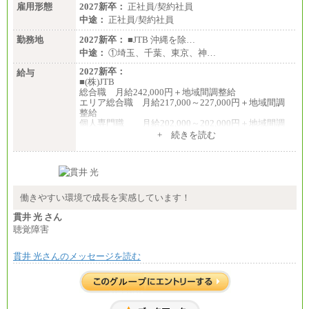
雇用形態
2027新卒：
正社員/契約社員
中途：
正社員/契約社員
勤務地
2027新卒：
■JTB 沖縄を除…
中途：
①埼玉、千葉、東京、神…
2027新卒：
給与
■(株)JTB
総合職 月給242,000円＋地域間調整給
エリア総合職 月給217,000～227,000円＋地域間調
整給
個人専門職 月給202,000～202,000円＋地域間調
整給
+ 続きを読む
※詳細はJTBキャリアサイトよりご確認ください。
■(株)JTB商事
総合職 月給208,000～235,000円
エリア総合職 月給180,000～205,000円＋地域手当
※詳細はJTBキャリアサイトよりご確認ください。
働きやすい環境で成長を実感しています！
■(株)JTBパブリッシング ※2027年新卒募集終了
貫井 光 さん
総合職 月給271,000円
聴覚障害
■(株)JTBビジネストラベルソリューションズ
貫井 光さんのメッセージを読む
総合職 月給220,000～230,000円＋地域間調整給
エリア総合職 月給206,000円～214,000＋地域間調
整給
※詳細はJTBキャリアサイトよりご確認ください。