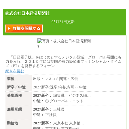
株式会社日本経済新聞社
05月21日更新
「日経電子版」をはじめとするデジタル領域、グローバル展開にも
力を入れ、２０１５年には英国の有力経済紙フィナンシャル・タイム
ズ（FT）を発行するフィナン…
続きを読む
業種
出版・マスコミ関連・広告
新卒／中途
2027新卒(既卒3年以内可)・中途
募集職種
2027新卒：
編集職 ビジネス職…
中途：
① グローバルユニット…
雇用形態
2027新卒：
正社員
中途：
正社員
勤務地
2027新卒：
東京本社 東京都…
中途：
東京本社 東京都千代…