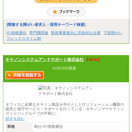
中途：
＜募集各社・全職種共通＞
月給21万円以上～
※試用期間中の給与に変更はありません。
[関連する障がい者求人・採用キーワード検索]
※経験・能力を考慮し、当社規定により決定いたし
IT/情報通信
専門職関連
新規事業進出に意欲的な企業
下肢障がい
ます。
フレックスタイム制
キヤノンシステムアンドサポート株式会社
【NEW】
02月20日更新
オフィスに必要なキヤノン製品を中心としたITソリューション機器の
販売と保守サービス・サポートを行っている、キヤノンマーケティン
グジャパングループの中核に…
続きを読む
業種
商社/IT/情報通信