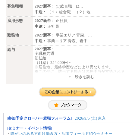
募集職種
2027新卒：
(1)総合職 (2…
中途：
（１）総合職 （２）地…
雇用形態
2027新卒：
正社員
中途：
正社員
勤務地
2027新卒：
事業エリア 青森、…
中途：
事業エリア 青森、岩手…
2027新卒：
給与
全職種共通
初任給
（月給）254,000円～
※居住地、最終学歴などにより異なります。
※この他に、該当する場合は各種手当が支給されま
す。
+ 続きを読む
※試用期間中も給与に変更はございません。
中途：
全職種共通
初任給／月給263,000円～
※居住地、年齢により異なります。
※この他に、該当する場合は各種手当が支給されま
す。
※試用期間中も給与に変更はございません
[参加予定クローバー就職フォーラム]
2026/9/5 (土) 東京
[セミナー・イベント情報]
・
障がいのある方向け働き方・活躍フィールド紹介セミナー