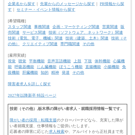
企業名から探す
｜
先輩からのメッセージから探す
｜
PR情報から探
す
｜
セミナー・イベント情報から探す
[希望職種]
スタッフ関連
事務関連
企画・マーケティング関連
営業関連
販
売関連
サービス関連
技術（ソフトウェア、ネットワーク）関連
技術（電気、電子、機械）関連
技術（建築、土木）関連
技術（そ
の他）
クリエイティブ関連
専門職関連
その他
[雇用実績]
視覚
聴覚
平衡機能
音声言語機能
上肢
下肢
体幹機能
心臓機
能
呼吸器機能
じん臓機能
ぼうこう機能
直腸機能
小腸機能
免
疫機能
肝臓機能
知的
精神
発達
その他
障害者求人を詳しく探す
2027年以降新卒 特設ページ
技術（その他）,栃木県の障がい者求人・就職採用情報一覧です。
障がい者の採用・転職支援
のクローバーナビなら、充実した障が
い者就職支援、仕事情報をご提供いたします。
応募者の障害に応じた
求人検索
や、アルバイトから正社員まで充