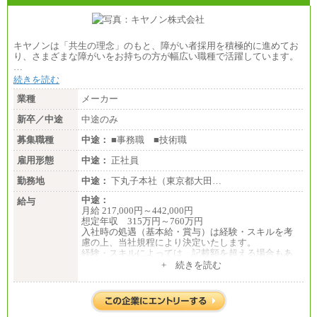
キヤノンは「共生の理念」のもと、障がい者採用を積極的に進めてお
り、さまざまな障がいをお持ちの方が幅広い職種で活躍しています。
…
続きを読む
業種
メーカー
新卒／中途
中途のみ
募集職種
中途：
■事務職 ■技術職
雇用形態
中途：
正社員
勤務地
中途：
下丸子本社（東京都大田…
中途：
給与
月給 217,000円～442,000円
想定年収 315万円～760万円
入社時の処遇（基本給・賞与）は経験・スキルを考
慮の上、当社規程により決定いたします。
経験・スキルによっては、記載額を超える場合もあ
ります。
+ 続きを読む
※試用期間中も給与に変更はございません。