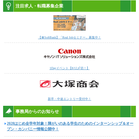
注目求人・転職募集企業
【〓SoftBank】「Real Jobセミナー」募集中！
1Dayイベント【8/12〆切！】
新卒・中途エントリー受付中！
事務局からのお知らせ
2028はじめ全学年対象！障がいのある学生のためのインターンシップ＆オー
プン・カンパニー情報公開中！