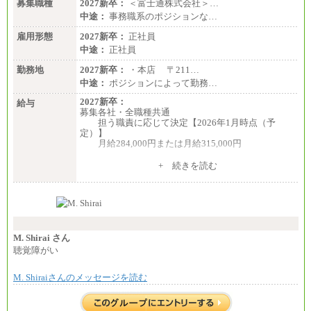
募集職種
2027新卒：
＜富士通株式会社＞…
中途：
事務職系のポジションな…
雇用形態
2027新卒：
正社員
中途：
正社員
勤務地
2027新卒：
・本店 〒211…
中途：
ポジションによって勤務…
2027新卒：
給与
募集各社・全職種共通
担う職責に応じて決定【2026年1月時点（予
定）】
月給284,000円または月給315,000円
※入社後早期から、自律的な業務遂行が求めら
+ 続きを読む
れる職務を担う方については、月額給与315,000円で
す。
なお、高度なスキルや専門性を持ち、より高
い職責を担う方については、さらに高い金額を個別
に設定します。
※習熟度を上げるための育成が一定期間必要で
上司の指示に基づき職務を遂行する方については、
M. Shirai さん
月額給与284,000円となります。
聴覚障がい
※個別に設定する給与については、選考の過程
で決定していきます。
M. Shiraiさんのメッセージを読む
※上記に加え、所定労働時間外に勤務をした場
合には、時間外勤務手当を支給します。
※試用期間中も給与に変更はございません。