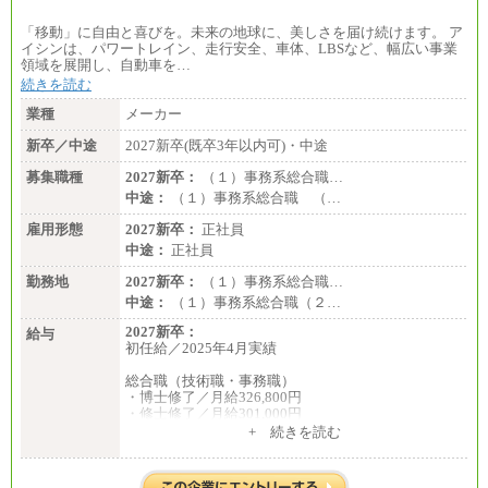
「移動」に自由と喜びを。未来の地球に、美しさを届け続けます。 ア
イシンは、パワートレイン、走行安全、車体、LBSなど、幅広い事業
領域を展開し、自動車を…
続きを読む
業種
メーカー
新卒／中途
2027新卒(既卒3年以内可)・中途
募集職種
2027新卒：
（１）事務系総合職…
中途：
（１）事務系総合職 （…
雇用形態
2027新卒：
正社員
中途：
正社員
勤務地
2027新卒：
（１）事務系総合職…
中途：
（１）事務系総合職（２…
2027新卒：
給与
初任給／2025年4月実績
総合職（技術職・事務職）
・博士修了／月給326,800円
・修士修了／月給301,000円
・大学卒／月給282,000円
+ 続きを読む
・高専卒（専攻科）／月給282,000円
・高専卒（本科）／月給256,000円