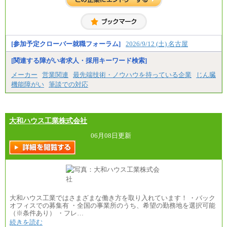
一般事務職
・博士修了、修士修了、大学卒／月給206,400円
・高専卒（専攻科）／月給206,400円
・高専卒（本科）月給197,800円
・短大卒／月給197,800円
・専門卒（2年）／月給197,800円
[参加予定クローバー就職フォーラム]
2026/9/12 (土) 名古屋
※試用期間中も給与に変更はございません。
[関連する障がい者求人・採用キーワード検索]
中途：
メーカー
営業関連
最先端技術・ノウハウを持っている企業
じん臓
（１）（２）
機能障がい
筆談での対応
月給：270,000円～
想定年収：490万円～1,100万円
年収例：
・610万円/28歳・月給34万円
・1,090万円/38歳・月給59万円 *残業代・家族手当
大和ハウス工業株式会社
対象外
06月08日更新
（３）
月給：190,000円～
想定年収：340万円～610万円
年収例：
・460万円/28歳・月給26万円
・520万円/32歳・月給29万円
（４）
大和ハウス工業ではさまざまな働き方を取り入れています！ ・バック
月給：201,000円～
オフィスでの募集有 ・全国の事業所のうち、希望の勤務地を選択可能
想定年収：360万円～680万円
（※条件あり） ・フレ…
年収例：
続きを読む
・520万円/32歳・月給29万円