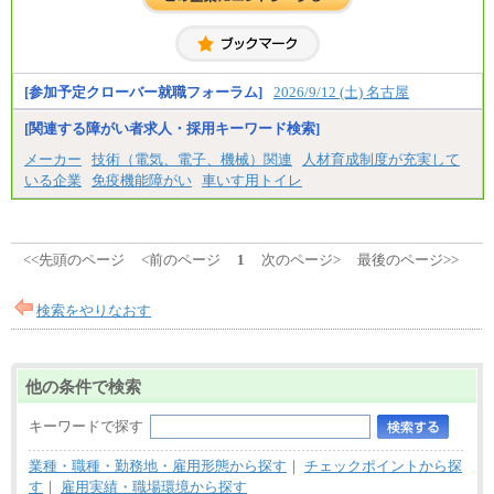
[参加予定クローバー就職フォーラム]
2026/9/12 (土) 名古屋
[関連する障がい者求人・採用キーワード検索]
メーカー
技術（電気、電子、機械）関連
人材育成制度が充実して
いる企業
免疫機能障がい
車いす用トイレ
<<先頭のページ
<前のページ
1
次のページ>
最後のページ>>
検索をやりなおす
他の条件で検索
キーワードで探す
業種・職種・勤務地・雇用形態から探す
｜
チェックポイントから探
す
｜
雇用実績・職場環境から探す