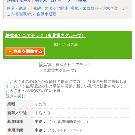
住宅・建設・不動産
スタッフ関連
環境・エコロジー追求企業
ぼう
こう機能障がい
自動車通勤
株式会社ユアテック（東北電力グループ）
03月17日更新
「お客さまの心ゆたかな価値の創造に協力し、社会の発展に貢献しま
す」という企業理念のもと事業を展開。新しい発想と技術をもって、
お客さま・地域が求めている真…
続きを読む
業種
その他
新卒／中途
中途のみ
募集職種
中途：
（1）事務補助業務 （…
雇用形態
中途：
アルバイト・パート