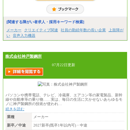
中途：
＜募集各社・全職種共通＞
月給21万円以上～
※試用期間中の給与に変更はありません。
[関連する障がい者求人・採用キーワード検索]
※経験・能力を考慮し、当社規定により決定いたし
メーカー
クリエイティブ関連
社員の勤続年数の長い企業
上肢障が
ます。
い
音声入力機器
株式会社神戸製鋼所
07月22日更新
パソコンや携帯電話、テレビ、冷蔵庫、エアコン等の家電製品、新幹
線や自動車等の乗り物……実は、毎日の生活に欠かせないあらゆるモ
ノに神戸製鋼所の技術が使われ…
続きを読む
業種
メーカー
新卒／中途
2027新卒(既卒1年以内可)・中途