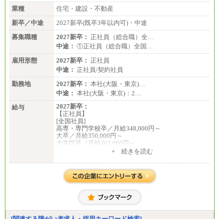
業種
住宅・建設・不動産
年収例は賞与含む、残業代・家族手当含まず
新卒／中途
2027新卒(既卒3年以内可)・中途
※キャリアや能力等を考慮の上、当社規定により確
定します
募集職種
2027新卒：
正社員（総合職）全…
※残業手当：別途支給
中途：
①正社員（総合職）全国…
※固定給に固定残業代含まず
※試用期間中も給与に変更なし
雇用形態
2027新卒：
正社員
中途：
正社員/契約社員
勤務地
2027新卒：
本社(大阪・東京)…
中途：
本社(大阪・東京)：2…
2027新卒：
給与
【正社員】
[全国社員]
高専・専門学校卒／月給348,000円～
大卒／月給350,000円～
大学院卒／月給362,000円～
[地域社員]月給295,000円～
+ 続きを読む
中途：
【正社員】
[全国社員]月給348,000円～
[地域社員]月給295,000円～
※試用期間中も給与に変更はございません
【契約社員】月給200,000円～
[関連する障がい者求人・採用キーワード検索]