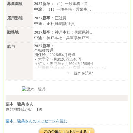
募集職種
2027新卒：
（1）一般事務・営…
中途：
（1）一般事務・営業事…
雇用形態
2027新卒：
正社員
中途：
正社員/嘱託社員
勤務地
2027新卒：
神戸本社：兵庫県神…
中途：
神戸本社：兵庫県神戸市…
2027新卒：
給与
全職種共通
初任給／2026年4月時点
＜大学卒＞月給26万1540円
＜短大・専門卒＞月給24万1560円
※試用期間中も給与に変更はございません
中途：
+ 続きを読む
全職種共通
月給24万円～
※入社時の年齢等によって異なります。
※試用期間中も給与に変更はございません
栗木 駿兵 さん
体幹機能障がい 1級
栗木 駿兵さんのメッセージを読む