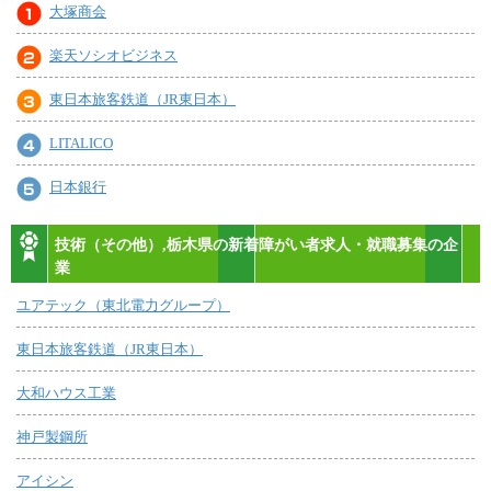
大塚商会
楽天ソシオビジネス
東日本旅客鉄道（JR東日本）
LITALICO
日本銀行
技術（その他）,栃木県の新着障がい者求人・就職募集の企
業
ユアテック（東北電力グループ）
東日本旅客鉄道（JR東日本）
大和ハウス工業
神戸製鋼所
アイシン