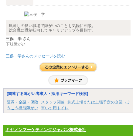
風通しの良い職場で障がいのことも気軽に相談。
総合職に職制転向してキャリアアップを目指す。
三俣 学 さん
下肢障がい
三俣 学さんのメッセージを読む
[関連する障がい者求人・採用キーワード検索]
証券・金融・保険
スタッフ関連
株式上場または上場予定の企業
ぼ
うこう機能障がい
車いす用トイレ
キヤノンマーケティングジャパン株式会社