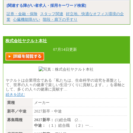
[関連する障がい者求人・採用キーワード検索]
証券・金融・保険
スタッフ関連
好立地、快適なオフィス環境の企
業
心臓機能障がい
階段・廊下の手すり
株式会社ヤクルト本社
07月14日更新
ヤクルトは企業理念である「私たちは、生命科学の追究を基盤とし
て、世界の人々の健康で楽しい生活づくりに貢献します。」を基軸と
して、多くの人々の健康に貢献す…
続きを読む
業種
メーカー
新卒／中途
2027新卒・中途
募集職種
2027新卒：
(1)総合職 (2…
中途：
（１）総合職 （２）一…