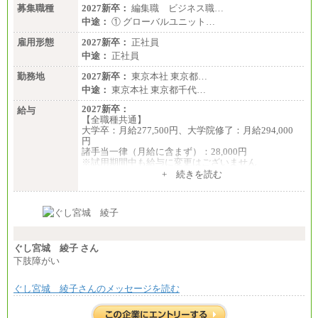
募集職種
2027新卒：
編集職 ビジネス職…
中途：
① グローバルユニット…
雇用形態
2027新卒：
正社員
中途：
正社員
勤務地
2027新卒：
東京本社 東京都…
中途：
東京本社 東京都千代…
2027新卒：
給与
【全職種共通】
大学卒：月給277,500円、大学院修了：月給294,000
円
諸手当一律（月給に含まず）：28,000円
※試用期間中も給与に変更はございません
中途：
+ 続きを読む
【全職種共通】
月給370,000円～
※経験・能力等を考慮の上、当社規定により決定し
ます。
※試用期間中も給与に変更はございません。
※想定年収 6,000,000円～（住居費補助、子手当など
の各種手当を含む金額です）
ぐし宮城 綾子 さん
下肢障がい
ぐし宮城 綾子さんのメッセージを読む