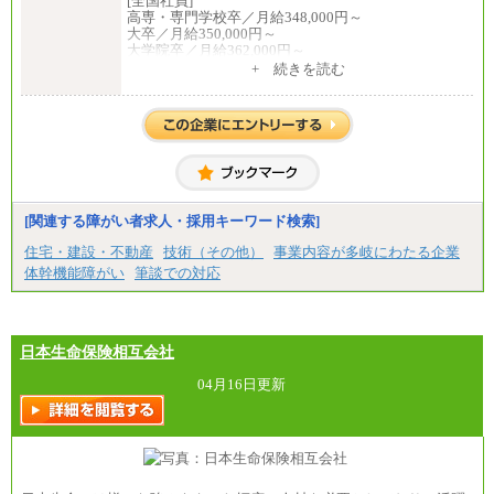
[全国社員]
高専・専門学校卒／月給348,000円～
大卒／月給350,000円～
大学院卒／月給362,000円～
[地域社員]月給295,000円～
+ 続きを読む
中途：
【正社員】
[全国社員]月給348,000円～
[地域社員]月給295,000円～
※試用期間中も給与に変更はございません
【契約社員】月給200,000円～
[関連する障がい者求人・採用キーワード検索]
住宅・建設・不動産
技術（その他）
事業内容が多岐にわたる企業
体幹機能障がい
筆談での対応
日本生命保険相互会社
04月16日更新