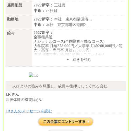
雇用形態
2027新卒：
正社員
中途：
正社員
勤務地
2027新卒：
本社 東京都港区港…
中途：
本社 東京都港区港南2…
2027新卒：
給与
全職種共通
ナショナルコース(全国勤務可能なコース)
大学院卒 月給278,000円／大学卒 月給260,000円／短
大・高専・専門卒 月給235,000円
※試用期間中も給与に変更はございません
+ 続きを読む
エリアコース(一定地域であれば移動可能なコース)
大学院卒 月給264,000円／大学卒 月給250,000円／短
大・高専・専門卒 月給225,000円
※試用期間中も給与に変更はございません
中途：
月給：250,000円～400,000円
一人ひとりの強みを尊重し、成長を後押ししてくれる会社
想定年収：4,000,000円～6,000,000円
※試用期間中も給与に変更はございません。
I.R さん
四肢体幹の機能障がい
I.Rさんのメッセージを読む