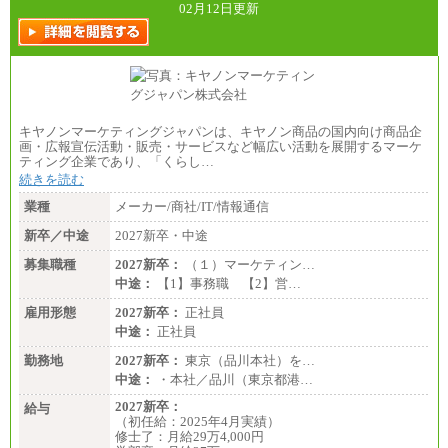
02月12日更新
キヤノンマーケティングジャパンは、キヤノン商品の国内向け商品企
画・広報宣伝活動・販売・サービスなど幅広い活動を展開するマーケ
ティング企業であり、「くらし…
続きを読む
業種
メーカー/商社/IT/情報通信
新卒／中途
2027新卒・中途
募集職種
2027新卒：
（１）マーケティン…
中途：
【1】事務職 【2】営…
雇用形態
2027新卒：
正社員
中途：
正社員
勤務地
2027新卒：
東京（品川本社）を…
中途：
・本社／品川（東京都港…
2027新卒：
給与
（初任給：2025年4月実績）
修士了：月給29万4,000円