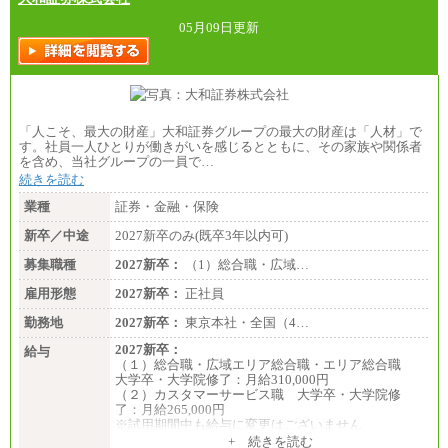
05月09日更新
「人こそ、最大の財産」大和証券グループの最大の財産は「人材」で
す。社員一人ひとりが働きがいを感じるとともに、その家族や関係者
を含め、当社グループの一員で…
続きを読む
業種
証券・金融・保険
新卒／中途
2027新卒のみ(既卒3年以内可)
募集職種
2027新卒：
（1）総合職・広域…
雇用形態
2027新卒：
正社員
勤務地
2027新卒：
東京本社・全国（4…
2027新卒：
給与
（１）総合職・広域エリア総合職・エリア総合職
大学卒・大学院修了：月給310,000円
（２）カスタマーサービス職 大学卒・大学院修
了：月給265,000円
※試用期間中も給与に変更はございません
+ 続きを読む