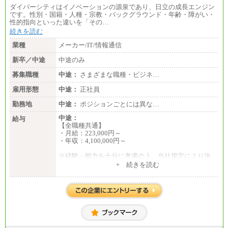
ダイバーシティはイノベーションの源泉であり、日立の成長エンジン
です。性別・国籍・人種・宗教・バックグラウンド・年齢・障がい・
性的指向といった違いを「その…
続きを読む
業種
メーカー/IT/情報通信
新卒／中途
中途のみ
募集職種
中途：
さまざまな職種・ビジネ…
雇用形態
中途：
正社員
勤務地
中途：
ポジションごとには異な…
中途：
給与
【全職種共通】
・月給：223,000円～
・年収：4,100,000円～
※経験・能力を十分に考慮の上、当社規定により決
定いたします。
+ 続きを読む
※試用期間中の給与に変更はありません。