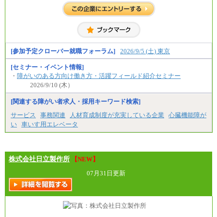
中途：
全職種共通
初任給／月給263,000円～
※居住地、年齢により異なります。
※この他に、該当する場合は各種手当が支給されま
す。
※試用期間中も給与に変更はございません
[参加予定クローバー就職フォーラム]
2026/9/5 (土) 東京
[セミナー・イベント情報]
・
障がいのある方向け働き方・活躍フィールド紹介セミナー
2026/9/10 (木）
[関連する障がい者求人・採用キーワード検索]
サービス
事務関連
人材育成制度が充実している企業
心臓機能障が
い
車いす用エレベータ
株式会社日立製作所
【NEW】
07月31日更新