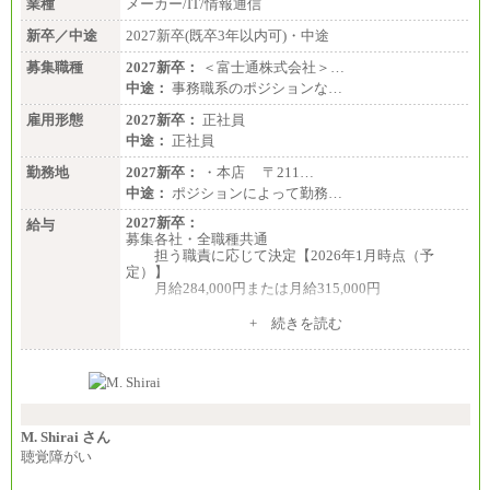
■I&Jデジタルイノベーション(株)
業種
メーカー/IT/情報通信
総合職 月給224,500～242,600円＋地域手当
※詳細はJTBキャリアサイトよりご確認ください。
新卒／中途
2027新卒(既卒3年以内可)・中途
＜有期社員コース＞
募集職種
2027新卒：
＜富士通株式会社＞…
■(株)JTBビジネストランスフォーム
中途：
事務職系のポジションな…
有期契約職 月給185,000～195,000円
※詳細はJTBキャリアサイトよりご確認ください。
雇用形態
2027新卒：
正社員
中途：
正社員
■(株)JTBパブリッシング ※2027年新卒募集終了
総合職 月給241,000円
勤務地
2027新卒：
・本店 〒211…
中途：
中途：
ポジションによって勤務…
①月給227,000円以上
②月給212,000円以上
2027新卒：
給与
③月給172,500円以上
募集各社・全職種共通
④月給23万円～37万円
担う職責に応じて決定【2026年1月時点（予
⑤月給20万円～25万円
定）】
⑥月給33万円～48万円
月給284,000円または月給315,000円
⑦月給271,000円以上
⑧～⑮月給200,000円〜月給400,000円
※入社後早期から、自律的な業務遂行が求めら
+ 続きを読む
⑯月給185,000円以上
れる職務を担う方については、月額給与315,000円で
⑰月給237,000円以上
す。
⑱月給212,000円以上
なお、高度なスキルや専門性を持ち、より高
⑲東京：月給202,000 円以上 、京都：月給193,000 円
い職責を担う方については、さらに高い金額を個別
以上
に設定します。
⑳月給205,000円以上
※習熟度を上げるための育成が一定期間必要で
㉑月給185,000 円以上
上司の指示に基づき職務を遂行する方については、
M. Shirai さん
㉒月給185,000 円以上
月額給与284,000円となります。
聴覚障がい
㉓月給224,500円以上
※個別に設定する給与については、選考の過程
※全コース共通※ 能力・経験・勤務地などにより
で決定していきます。