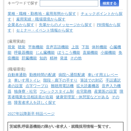
キーワードで探す
業種・職種・勤務地・雇用形態から探す
｜
チェックポイントから探
す
｜
雇用実績・職場環境から探す
企業名から探す
｜
先輩からのメッセージから探す
｜
PR情報から探
す
｜
セミナー・イベント情報から探す
[雇用実績]
視覚
聴覚
平衡機能
音声言語機能
上肢
下肢
体幹機能
心臓機
能
呼吸器機能
じん臓機能
ぼうこう機能
直腸機能
小腸機能
免
疫機能
肝臓機能
知的
精神
発達
その他
[職場環境]
自動車通勤
勤務時間の配慮
病院へ通院配慮
車いす用エレベー
タ
車いす用トイレ
階段・廊下の手すり
筆談での対応
手話通訳
者の設置
点字ワープロ
難聴用電話機
拡大読書機器
音声入力機
器
独身寮・社宅
フレックスタイム制
在宅勤務
産業医の設置
障
害者職業生活相談員が在籍
健康管理室・休憩室などがある
その
他
障害者求人を詳しく探す
2027年以降新卒 特設ページ
茨城県,呼吸器機能の障がい者求人・就職採用情報一覧です。