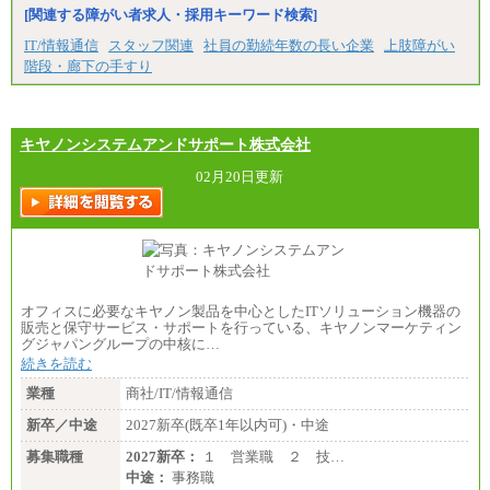
[関連する障がい者求人・採用キーワード検索]
IT/情報通信
スタッフ関連
社員の勤続年数の長い企業
上肢障がい
階段・廊下の手すり
キヤノンシステムアンドサポート株式会社
02月20日更新
オフィスに必要なキヤノン製品を中心としたITソリューション機器の
販売と保守サービス・サポートを行っている、キヤノンマーケティン
グジャパングループの中核に…
続きを読む
業種
商社/IT/情報通信
新卒／中途
2027新卒(既卒1年以内可)・中途
募集職種
2027新卒：
１ 営業職 ２ 技…
中途：
事務職