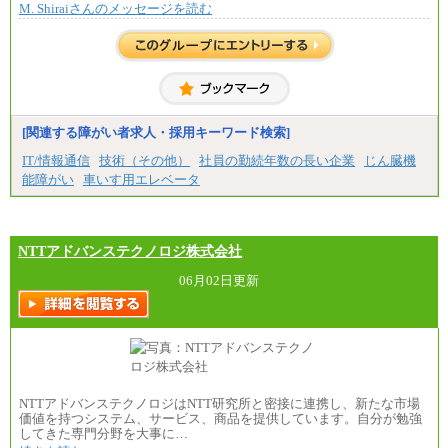
異なります
M. Shiraiさんのメッセージを読む
※上記に加え、所定労働時間外に勤務をした場
※試用期間中も給与に変更はございません。
合には、時間外勤務手当を支給します。
※試用期間中も給与に変更はございません。
中途：
＜募集各社・全職種共通＞
月給21万円以上～
※試用期間中の給与に変更はありません。
[関連する障がい者求人・採用キーワード検索]
※経験・能力を考慮し、当社規定により決定いたし
IT/情報通信
技術（その他）
社員の勤続年数の長い企業
じん臓機
ます。
能障がい
車いす用エレベータ
NTTアドバンステクノロジ株式会社
06月02日更新
NTTアドバンステクノロジはNTT研究所と密接に連携し、新たな市場
価値を持つシステム、サービス、商品を提供しています。自分が勉強
してきた専門分野を大事に…