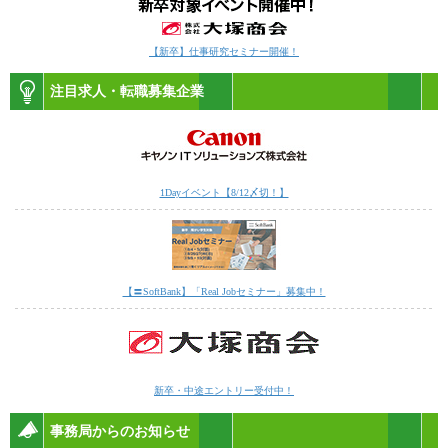
【新卒】仕事研究セミナー開催！
注目求人・転職募集企業
1Dayイベント【8/12〆切！】
【〓SoftBank】「Real Jobセミナー」募集中！
新卒・中途エントリー受付中！
事務局からのお知らせ