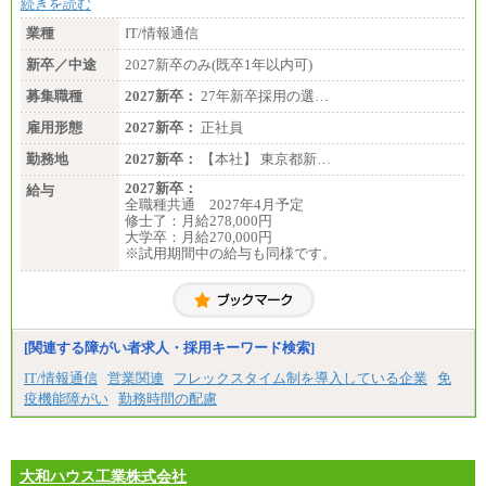
続きを読む
業種
IT/情報通信
新卒／中途
2027新卒のみ(既卒1年以内可)
募集職種
2027新卒：
27年新卒採用の選…
雇用形態
2027新卒：
正社員
勤務地
2027新卒：
【本社】 東京都新…
2027新卒：
給与
全職種共通 2027年4月予定
修士了：月給278,000円
大学卒：月給270,000円
※試用期間中の給与も同様です。
[関連する障がい者求人・採用キーワード検索]
IT/情報通信
営業関連
フレックスタイム制を導入している企業
免
疫機能障がい
勤務時間の配慮
大和ハウス工業株式会社