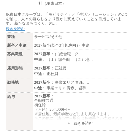
JR東日本グループは、「モビリティ」と「生活ソリューション」の2つ
を軸に、人々の暮らしをより豊かに変えていくことを目指していま
す。 新たなまちづくり、未…
続きを読む
業種
サービス/その他
新卒／中途
2027新卒(既卒3年以内可)・中途
募集職種
2027新卒：
(1)総合職 (2…
中途：
（１）総合職 （２）地…
雇用形態
2027新卒：
正社員
中途：
正社員
勤務地
2027新卒：
事業エリア 青森、…
中途：
事業エリア 青森、岩手…
2027新卒：
給与
全職種共通
初任給
（月給）254,000円～
※居住地、最終学歴などにより異なります。
※この他に、該当する場合は各種手当が支給されま
す。
+ 続きを読む
※試用期間中も給与に変更はございません。