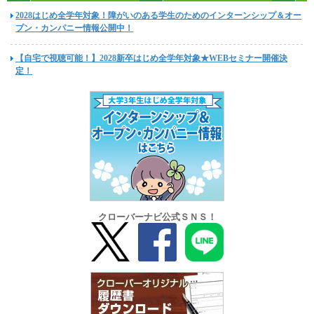
2028はじめ全学年対象！障がいのある学生のためのインターンシップ＆オー
プン・カンパニー情報公開中！
【自宅で視聴可能！】2028新卒はじめ全学年対象★WEBセミナー開催決
定！
クローバーナビ公式ＳＮＳ！