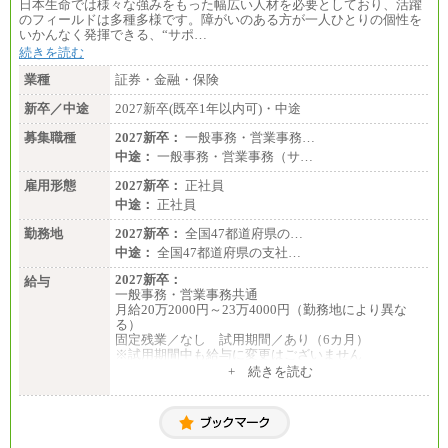
日本生命では様々な強みをもった幅広い人材を必要としており、活躍
のフィールドは多種多様です。障がいのある方が一人ひとりの個性を
いかんなく発揮できる、“サポ…
続きを読む
業種
証券・金融・保険
新卒／中途
2027新卒(既卒1年以内可)・中途
募集職種
2027新卒：
一般事務・営業事務…
中途：
一般事務・営業事務（サ…
雇用形態
2027新卒：
正社員
中途：
正社員
勤務地
2027新卒：
全国47都道府県の…
中途：
全国47都道府県の支社…
2027新卒：
給与
一般事務・営業事務共通
月給20万2000円～23万4000円（勤務地により異な
る）
固定残業／なし 試用期間／あり（6カ月）
※試用期間中も給与に変更はございません
中途：
+ 続きを読む
一般事務・営業事務共通
月給20万2000円～23万4000円（勤務地により異な
る）
固定残業／なし 試用期間／あり（6か月）
※試用期間中も給与に変更はございません。