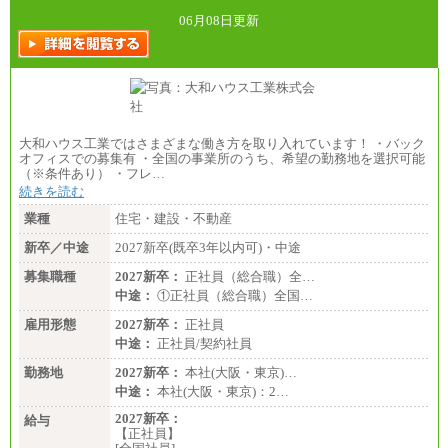
06月08日更新
大和ハウス工業ではさまざまな働き方を取り入れています！ ・バック
オフィスでの募集有 ・全国の事業所のうち、希望の勤務地を選択可能
（※条件あり） ・フレ…
続きを読む
業種
住宅・建設・不動産
新卒／中途
2027新卒(既卒3年以内可)・中途
募集職種
2027新卒：
正社員（総合職）全…
中途：
①正社員（総合職）全国…
雇用形態
2027新卒：
正社員
中途：
正社員/契約社員
勤務地
2027新卒：
本社(大阪・東京)…
中途：
本社(大阪・東京)：2…
2027新卒：
給与
【正社員】