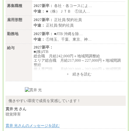
募集職種
2027新卒：
各社・各コースによ…
中途：
■（株）ＪＴＢ ①法人…
雇用形態
2027新卒：
正社員/契約社員
中途：
正社員/契約社員
勤務地
2027新卒：
■JTB 沖縄を除…
中途：
①埼玉、千葉、東京、神…
2027新卒：
給与
■(株)JTB
総合職 月給242,000円＋地域間調整給
エリア総合職 月給217,000～227,000円＋地域間調
整給
個人専門職 月給202,000～202,000円＋地域間調
整給
+ 続きを読む
※詳細はJTBキャリアサイトよりご確認ください。
■(株)JTB商事
総合職 月給208,000～235,000円
エリア総合職 月給180,000～205,000円＋地域手当
※詳細はJTBキャリアサイトよりご確認ください。
働きやすい環境で成長を実感しています！
■(株)JTBパブリッシング ※2027年新卒募集終了
貫井 光 さん
総合職 月給271,000円
聴覚障害
■(株)JTBビジネストラベルソリューションズ
貫井 光さんのメッセージを読む
総合職 月給220,000～230,000円＋地域間調整給
エリア総合職 月給206,000円～214,000＋地域間調