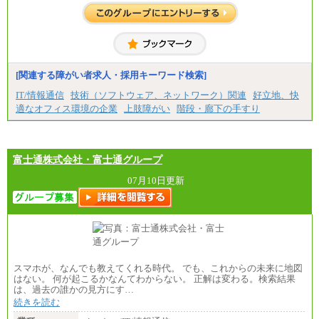
整給
※詳細はJTBキャリアサイトよりご確認ください。
■(株)JTBコミュニケーションデザイン
総合職 月給230,000円
みなし残業手当：20,000円（一律支給）※みなし
残業手当の残業時間は10.43時間。
[関連する障がい者求人・採用キーワード検索]
※超過勤務手当：みなし残業時間を超える残業時
IT/情報通信
技術（ソフトウェア、ネットワーク）関連
好立地、快
間に応じて、時間外手当等を支給。
適なオフィス環境の企業
上肢障がい
階段・廊下の手すり
エリアサポート職 月給188,000円
※超過勤務手当：残業時間については全額時間外
手当を支給。
富士通株式会社・富士通グループ
■（株）JTBグローバルマーケティング＆トラベル
総合職 月給242,000円＋地域間調整給
訪日事業職 月給202,000～227,000円＋地域間調整
07月10日更新
給
※詳細はJTBキャリアサイトよりご確認ください。
■(株)JTBビジネストランスフォーム
総合職 月給205,000～225,000円＋地域間調整給
エリア総合職 月給185,000円＋地域間調整給
※詳細はJTBキャリアサイトよりご確認ください。
スマホが、なんでも教えてくれる時代。 でも、これからの未来に地図
■(株)JTBデータサービス ※2027年新卒募集終了
はない。 何が起こるかなんてわからない。 正解は変わる。検索結果
総合職 月給186,000～194,000円＋地域手当
は、過去の誰かの見方にす…
※詳細はJTBキャリアサイトよりご確認ください。
続きを読む