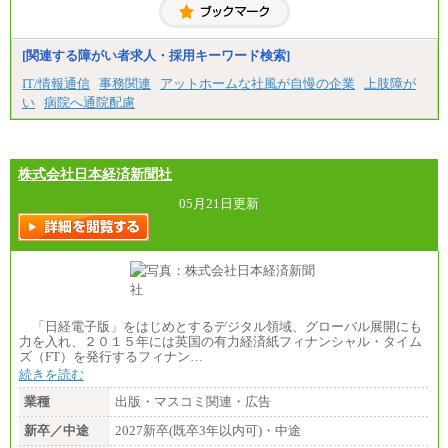
[関連する障がい者求人・採用キーワード検索]
IT/情報通信
事務関連
アットホームな社風が自慢の企業
上肢障が
い
病院へ通院配慮
株式会社日本経済新聞社
05月21日更新
「日経電子版」をはじめとするデジタル領域、グローバル展開にも
力を入れ、２０１５年には英国の有力経済紙フィナンシャル・タイム
ズ（FT）を発行するフィナン…
続きを読む
業種
出版・マスコミ関連・広告
新卒／中途
2027新卒(既卒3年以内可)・中途