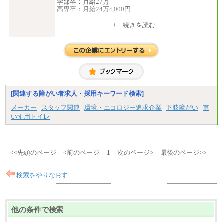
学部卒：月給27万
高専卒：月給24万4,000円
+ 続きを読む
中途：
月給 250,000円～350,000円
想定年収 420万円～600万円
入社時の処遇（基本給・賞与）は経験・スキルを考
慮の上、当社規程に従い決定いたします。
経験・スキルによっては、記載額を超える場合もあ
ります。
※試用期間中も給与に変更はございません。
[関連する障がい者求人・採用キーワード検索]
メーカー
スタッフ関連
環境・エコロジー追求企業
下肢障がい
車
いす用トイレ
<<先頭のページ
<前のページ
1
次のページ>
最後のページ>>
検索をやりなおす
他の条件で検索