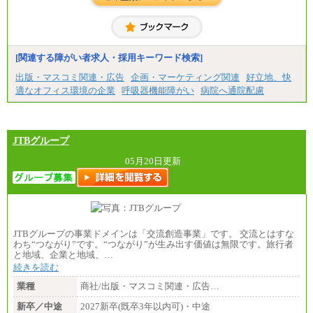
[関連する障がい者求人・採用キーワード検索]
出版・マスコミ関連・広告
企画・マーケティング関連
好立地、快
適なオフィス環境の企業
呼吸器機能障がい
病院へ通院配慮
JTBグループ
05月20日更新
JTBグループの事業ドメインは「交流創造事業」です。 交流とはすな
わち“つながり”です。“つながり”が生み出す価値は無限です。旅行者
と地域、企業と地域、…
続きを読む
業種
商社/出版・マスコミ関連・広告…
新卒／中途
2027新卒(既卒3年以内可)・中途