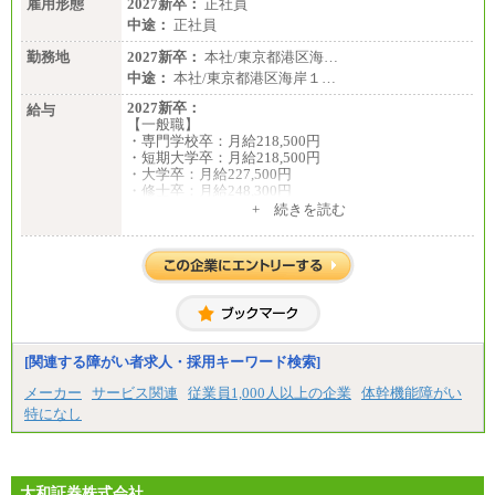
雇用形態
2027新卒：
正社員
中途：
正社員
勤務地
2027新卒：
本社/東京都港区海…
中途：
本社/東京都港区海岸１…
2027新卒：
給与
【一般職】
・専門学校卒：月給218,500円
・短期大学卒：月給218,500円
・大学卒：月給227,500円
・修士卒：月給248,300円
・博士卒：月給257,300円
+ 続きを読む
【総合職】
・大学卒：月給253,500円
・修士卒：月給261,500円
・博士卒：月給270,500円
※2025年度実績
※試用期間3か月中も給与に変更はございません
中途：
[関連する障がい者求人・採用キーワード検索]
全職種共通
最低月給200,000円以上
メーカー
サービス関連
従業員1,000人以上の企業
体幹機能障がい
※試用期間中も給与に変更はございません
特になし
大和証券株式会社