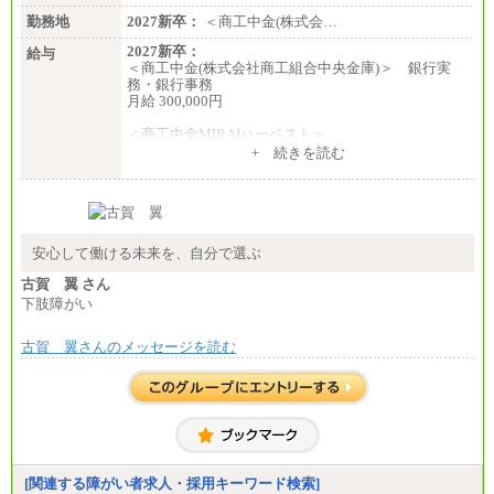
勤務地
2027新卒：
＜商工中金(株式会…
2027新卒：
給与
＜商工中金(株式会社商工組合中央金庫)＞ 銀行実
務・銀行事務
月給 300,000円
＜商工中金MIRAIハーベスト＞
月給 230,000円
+ 続きを読む
※試用期間中も給与に変更はございません
安心して働ける未来を、自分で選ぶ
古賀 翼 さん
下肢障がい
古賀 翼さんのメッセージを読む
[関連する障がい者求人・採用キーワード検索]