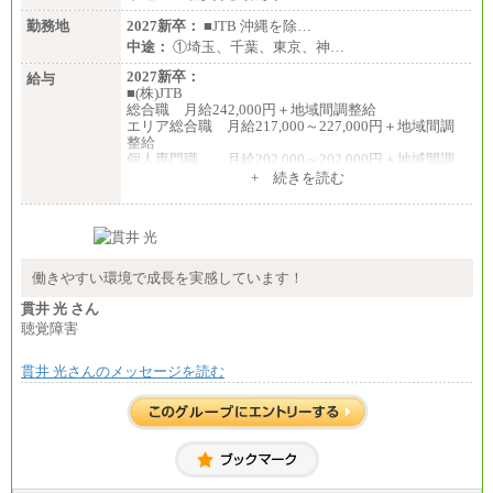
勤務地
2027新卒：
■JTB 沖縄を除…
中途：
①埼玉、千葉、東京、神…
2027新卒：
給与
■(株)JTB
総合職 月給242,000円＋地域間調整給
エリア総合職 月給217,000～227,000円＋地域間調
整給
個人専門職 月給202,000～202,000円＋地域間調
整給
+ 続きを読む
※詳細はJTBキャリアサイトよりご確認ください。
■(株)JTB商事
総合職 月給208,000～235,000円
エリア総合職 月給180,000～205,000円＋地域手当
※詳細はJTBキャリアサイトよりご確認ください。
働きやすい環境で成長を実感しています！
■(株)JTBパブリッシング ※2027年新卒募集終了
貫井 光 さん
総合職 月給271,000円
聴覚障害
■(株)JTBビジネストラベルソリューションズ
貫井 光さんのメッセージを読む
総合職 月給220,000～230,000円＋地域間調整給
エリア総合職 月給206,000円～214,000＋地域間調
整給
※詳細はJTBキャリアサイトよりご確認ください。
■(株)JTBコミュニケーションデザイン
総合職 月給230,000円
みなし残業手当：20,000円（一律支給）※みなし