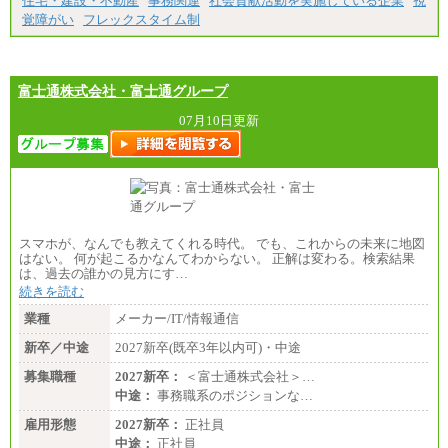
住宅・建設・不動産
事務関連
社会貢献活動を実施している企業
視
覚障がい
フレックスタイム制
富士通株式会社・富士通グループ
07月10日更新
スマホが、なんでも教えてくれる時代。 でも、これからの未来に地図
はない。 何が起こるかなんてわからない。 正解は変わる。検索結果
は、過去の誰かの見方にす…
続きを読む
業種
メーカー/IT/情報通信
新卒／中途
2027新卒(既卒3年以内可)・中途
募集職種
2027新卒：
＜富士通株式会社＞…
中途：
事務職系のポジションな…
雇用形態
2027新卒：
正社員
中途：
正社員