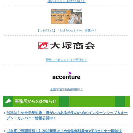
1Dayイベント【8/12〆切！】
【〓SoftBank】「Real Jobセミナー」募集中！
新卒・中途エントリー受付中！
全国で通年積極採用中！
事務局からのお知らせ
2028はじめ全学年対象！障がいのある学生のためのインターンシップ＆オー
プン・カンパニー情報公開中！
【自宅で視聴可能！】2028新卒はじめ全学年対象★WEBセミナー開催決