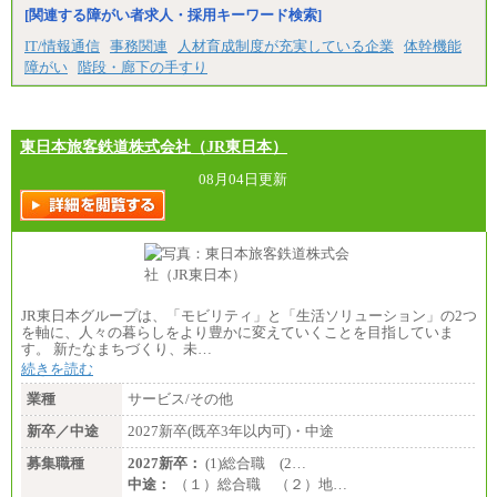
残業手当の残業時間は10.43時間。
[関連する障がい者求人・採用キーワード検索]
※超過勤務手当：みなし残業時間を超える残業時
IT/情報通信
事務関連
人材育成制度が充実している企業
体幹機能
間に応じて、時間外手当等を支給。
障がい
階段・廊下の手すり
エリアサポート職 月給188,000円
※超過勤務手当：残業時間については全額時間外
手当を支給。
東日本旅客鉄道株式会社（JR東日本）
■（株）JTBグローバルマーケティング＆トラベル
総合職 月給242,000円＋地域間調整給
訪日事業職 月給202,000～227,000円＋地域間調整
08月04日更新
給
※詳細はJTBキャリアサイトよりご確認ください。
■(株)JTBビジネストランスフォーム
総合職 月給205,000～225,000円＋地域間調整給
エリア総合職 月給185,000円＋地域間調整給
※詳細はJTBキャリアサイトよりご確認ください。
JR東日本グループは、「モビリティ」と「生活ソリューション」の2つ
■(株)JTBデータサービス ※2027年新卒募集終了
を軸に、人々の暮らしをより豊かに変えていくことを目指していま
総合職 月給186,000～194,000円＋地域手当
す。 新たなまちづくり、未…
※詳細はJTBキャリアサイトよりご確認ください。
続きを読む
■I&Jデジタルイノベーション(株)
業種
サービス/その他
総合職 月給224,500～242,600円＋地域手当
※詳細はJTBキャリアサイトよりご確認ください。
新卒／中途
2027新卒(既卒3年以内可)・中途
＜有期社員コース＞
募集職種
2027新卒：
(1)総合職 (2…
■(株)JTBビジネストランスフォーム
中途：
（１）総合職 （２）地…
有期契約職 月給185,000～195,000円