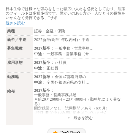
日本生命では様々な強みをもった幅広い人材を必要としており、活躍
のフィールドは多種多様です。障がいのある方が一人ひとりの個性を
いかんなく発揮できる、“サポ…
続きを読む
業種
証券・金融・保険
新卒／中途
2027新卒(既卒1年以内可)・中途
募集職種
2027新卒：
一般事務・営業事務…
中途：
一般事務・営業事務（サ…
雇用形態
2027新卒：
正社員
中途：
正社員
勤務地
2027新卒：
全国47都道府県の…
中途：
全国47都道府県の支社…
2027新卒：
給与
一般事務・営業事務共通
月給20万2000円～23万4000円（勤務地により異な
る）
固定残業／なし 試用期間／あり（6カ月）
※試用期間中も給与に変更はございません
中途：
+ 続きを読む
一般事務・営業事務共通
月給20万2000円～23万4000円（勤務地により異な
る）