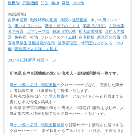
疫機能
肝臓機能
知的
精神
発達
その他
[職場環境]
自動車通勤
勤務時間の配慮
病院へ通院配慮
車いす用エレベー
タ
車いす用トイレ
階段・廊下の手すり
筆談での対応
手話通訳
者の設置
点字ワープロ
難聴用電話機
拡大読書機器
音声入力機
器
独身寮・社宅
フレックスタイム制
在宅勤務
産業医の設置
障
害者職業生活相談員が在籍
健康管理室・休憩室などがある
その
他
障害者求人を詳しく探す
2027年以降新卒 特設ページ
新潟県,音声言語機能の障がい者求人・就職採用情報一覧です。
障がい者の採用・転職支援
のクローバーナビなら、充実した障が
い者就職支援、仕事情報をご提供いたします。
応募者の障害に応じた
求人検索
や、アルバイトから正社員まで充
実した求人情報を掲載中！
新潟県,音声言語機能の障がい者求人・就職採用情報をはじめ、人
気企業の求人情報を探すならクローバーナビをどうぞ。
障がい者の採用・転職支援情報
や就職サポート情報をお届けする
クローバーナビ。 新卒採用からアルバイト、正社員、中途採用ま