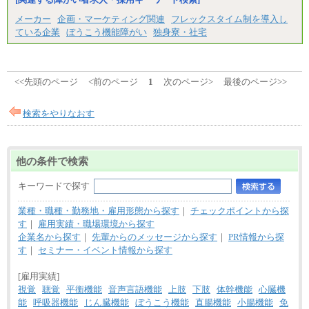
※経験・能力を考慮し、当社規定により決定いたし
メーカー
企画・マーケティング関連
フレックスタイム制を導入し
ます。
ている企業
ぼうこう機能障がい
独身寮・社宅
<<先頭のページ
<前のページ
1
次のページ>
最後のページ>>
検索をやりなおす
他の条件で検索
キーワードで探す
業種・職種・勤務地・雇用形態から探す
｜
チェックポイントから探
す
｜
雇用実績・職場環境から探す
企業名から探す
｜
先輩からのメッセージから探す
｜
PR情報から探
す
｜
セミナー・イベント情報から探す
[雇用実績]
視覚
聴覚
平衡機能
音声言語機能
上肢
下肢
体幹機能
心臓機
能
呼吸器機能
じん臓機能
ぼうこう機能
直腸機能
小腸機能
免