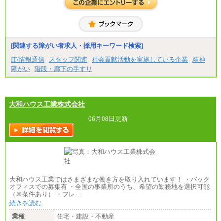
[関連する障がい者求人・採用キーワード検索]
IT/情報通信
スタッフ関連
社会貢献活動を実施している企業
精神
障がい
階段・廊下の手すり
大和ハウス工業株式会社
06月08日更新
大和ハウス工業ではさまざまな働き方を取り入れています！ ・バック
オフィスでの募集有 ・全国の事業所のうち、希望の勤務地を選択可能
（※条件あり） ・フレ…
続きを読む
業種
住宅・建設・不動産