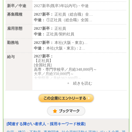
新卒／中途
2027新卒(既卒3年以内可)・中途
募集職種
2027新卒：
正社員（総合職）全…
中途：
①正社員（総合職）全国…
雇用形態
2027新卒：
正社員
中途：
正社員/契約社員
勤務地
2027新卒：
本社(大阪・東京)…
中途：
本社(大阪・東京)：2…
2027新卒：
給与
【正社員】
[全国社員]
高専・専門学校卒／月給348,000円～
大卒／月給350,000円～
大学院卒／月給362,000円～
[地域社員]月給295,000円～
+ 続きを読む
中途：
【正社員】
[全国社員]月給348,000円～
[地域社員]月給295,000円～
※試用期間中も給与に変更はございません
【契約社員】月給200,000円～
[関連する障がい者求人・採用キーワード検索]