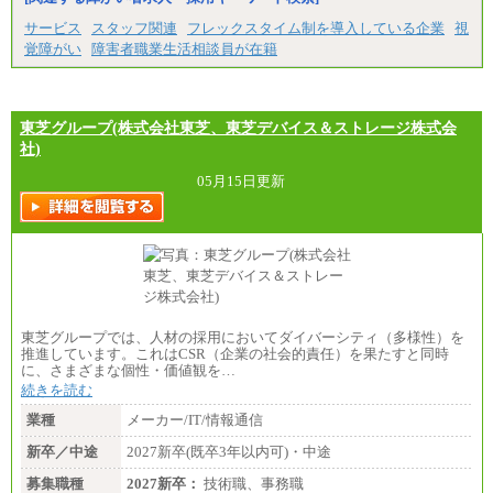
サービス
スタッフ関連
フレックスタイム制を導入している企業
視
覚障がい
障害者職業生活相談員が在籍
東芝グループ(株式会社東芝、東芝デバイス＆ストレージ株式会
社)
05月15日更新
東芝グループでは、人材の採用においてダイバーシティ（多様性）を
推進しています。これはCSR（企業の社会的責任）を果たすと同時
に、さまざまな個性・価値観を…
続きを読む
業種
メーカー/IT/情報通信
新卒／中途
2027新卒(既卒3年以内可)・中途
募集職種
2027新卒：
技術職、事務職