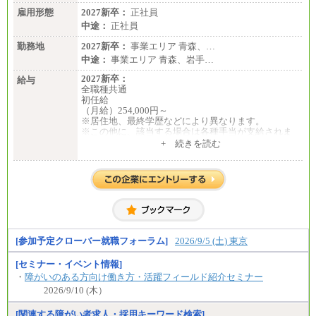
※詳細はJTBキャリアサイトよりご確認ください。
雇用形態
2027新卒：
正社員
中途：
正社員
■(株)JTBパブリッシング ※2027年新卒募集終了
総合職 月給241,000円
勤務地
2027新卒：
事業エリア 青森、…
中途：
中途：
事業エリア 青森、岩手…
①月給227,000円以上
②月給212,000円以上
2027新卒：
給与
③月給172,500円以上
全職種共通
④月給23万円～37万円
初任給
⑤月給20万円～25万円
（月給）254,000円～
⑥月給33万円～48万円
※居住地、最終学歴などにより異なります。
⑦月給271,000円以上
※この他に、該当する場合は各種手当が支給されま
⑧～⑮月給200,000円〜月給400,000円
す。
+ 続きを読む
⑯月給185,000円以上
※試用期間中も給与に変更はございません。
⑰月給237,000円以上
⑱月給212,000円以上
中途：
⑲東京：月給202,000 円以上 、京都：月給193,000 円
全職種共通
以上
初任給／月給263,000円～
⑳月給205,000円以上
※居住地、年齢により異なります。
㉑月給185,000 円以上
※この他に、該当する場合は各種手当が支給されま
㉒月給185,000 円以上
す。
㉓月給224,500円以上
※試用期間中も給与に変更はございません
[参加予定クローバー就職フォーラム]
2026/9/5 (土) 東京
※全コース共通※ 能力・経験・勤務地などにより
異なります
※試用期間中も給与に変更はございません。
[セミナー・イベント情報]
・
障がいのある方向け働き方・活躍フィールド紹介セミナー
2026/9/10 (木）
[関連する障がい者求人・採用キーワード検索]