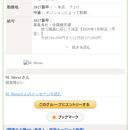
勤務地
2027新卒：
・本店 〒211…
中途：
ポジションによって勤務…
2027新卒：
給与
募集各社・全職種共通
担う職責に応じて決定【2026年1月時点（予
定）】
月給284,000円または月給315,000円
※入社後早期から、自律的な業務遂行が求めら
+ 続きを読む
れる職務を担う方については、月額給与315,000円で
す。
なお、高度なスキルや専門性を持ち、より高
い職責を担う方については、さらに高い金額を個別
に設定します。
※習熟度を上げるための育成が一定期間必要で
上司の指示に基づき職務を遂行する方については、
M. Shirai さん
月額給与284,000円となります。
聴覚障がい
※個別に設定する給与については、選考の過程
で決定していきます。
M. Shiraiさんのメッセージを読む
※上記に加え、所定労働時間外に勤務をした場
合には、時間外勤務手当を支給します。
※試用期間中も給与に変更はございません。
中途：
＜募集各社・全職種共通＞
月給21万円以上～
※試用期間中の給与に変更はありません。
[関連する障がい者求人・採用キーワード検索]