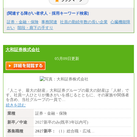
固定残業／なし 試用期間／あり（6か月）
※試用期間中も給与に変更はございません。
[関連する障がい者求人・採用キーワード検索]
証券・金融・保険
事務関連
社員の勤続年数の長い企業
心臓機能障
がい
階段・廊下の手すり
大和証券株式会社
05月09日更新
「人こそ、最大の財産」大和証券グループの最大の財産は「人材」で
す。社員一人ひとりが働きがいを感じるとともに、その家族や関係者
を含め、当社グループの一員で…
続きを読む
業種
証券・金融・保険
新卒／中途
2027新卒のみ(既卒3年以内可)
募集職種
2027新卒：
（1）総合職・広域…