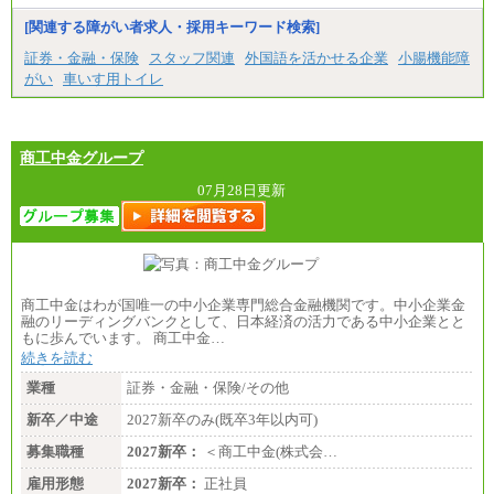
[関連する障がい者求人・採用キーワード検索]
証券・金融・保険
スタッフ関連
外国語を活かせる企業
小腸機能障
がい
車いす用トイレ
商工中金グループ
07月28日更新
商工中金はわが国唯一の中小企業専門総合金融機関です。中小企業金
融のリーディングバンクとして、日本経済の活力である中小企業とと
もに歩んでいます。 商工中金…
続きを読む
業種
証券・金融・保険/その他
新卒／中途
2027新卒のみ(既卒3年以内可)
募集職種
2027新卒：
＜商工中金(株式会…
雇用形態
2027新卒：
正社員