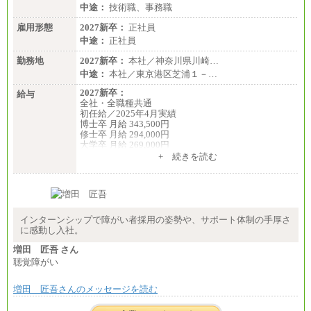
中途：
技術職、事務職
雇用形態
2027新卒：
正社員
中途：
正社員
勤務地
2027新卒：
本社／神奈川県川崎…
中途：
本社／東京港区芝浦１－…
2027新卒：
給与
全社・全職種共通
初任給／2025年4月実績
博士卒 月給 343,500円
修士卒 月給 294,000円
大学卒 月給 269,000円
※試用期間の給与に変更はございません
+ 続きを読む
中途：
経験・能力を考慮し、下記を下限として決定しま
す。
2025年新卒初任給 大学卒／月給 大学卒269,000円
インターンシップで障がい者採用の姿勢や、サポート体制の手厚さ
に感動し入社。
増田 匠吾 さん
聴覚障がい
増田 匠吾さんのメッセージを読む