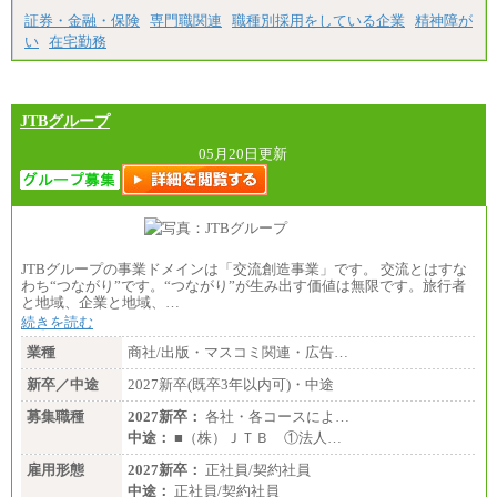
証券・金融・保険
専門職関連
職種別採用をしている企業
精神障が
い
在宅勤務
JTBグループ
05月20日更新
JTBグループの事業ドメインは「交流創造事業」です。 交流とはすな
わち“つながり”です。“つながり”が生み出す価値は無限です。旅行者
と地域、企業と地域、…
続きを読む
業種
商社/出版・マスコミ関連・広告…
新卒／中途
2027新卒(既卒3年以内可)・中途
募集職種
2027新卒：
各社・各コースによ…
中途：
■（株）ＪＴＢ ①法人…
雇用形態
2027新卒：
正社員/契約社員
中途：
正社員/契約社員