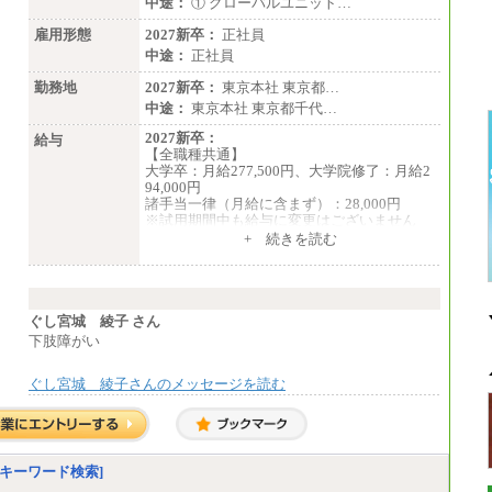
中途：
① グローバルユニット…
雇用形態
2027新卒：
正社員
中途：
正社員
勤務地
2027新卒：
東京本社 東京都…
中途：
東京本社 東京都千代…
2027新卒：
給与
【全職種共通】
大学卒：月給277,500円、大学院修了：月給2
94,000円
諸手当一律（月給に含まず）：28,000円
※試用期間中も給与に変更はございません
中途：
+ 続きを読む
【全職種共通】
月給370,000円～
※経験・能力等を考慮の上、当社規定により
決定します。
※試用期間中も給与に変更はございません。
ぐし宮城 綾子 さん
※想定年収 6,000,000円～（住居費補助、子
下肢障がい
手当などの各種手当を含む金額です）
ぐし宮城 綾子さんのメッセージを読む
キーワード検索]