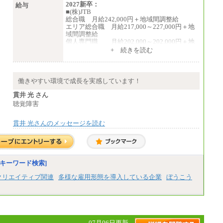
2027新卒：
給与
■(株)JTB
総合職 月給242,000円＋地域間調整給
エリア総合職 月給217,000～227,000円＋地
域間調整給
個人専門職 月給202,000～202,000円＋地
域間調整給
+ 続きを読む
※詳細はJTBキャリアサイトよりご確認くだ
さい。
■(株)JTB商事
働きやすい環境で成長を実感しています！
総合職 月給208,000～235,000円
エリア総合職 月給180,000～205,000円＋地
貫井 光 さん
域手当
聴覚障害
※詳細はJTBキャリアサイトよりご確認くだ
さい。
貫井 光さんのメッセージを読む
■(株)JTBパブリッシング ※2027年新卒募集
終了
総合職 月給271,000円
■(株)JTBビジネストラベルソリューションズ
キーワード検索]
総合職 月給220,000～230,000円＋地域間調
整給
クリエイティブ関連
多様な雇用形態を導入している企業
ぼうこう
エリア総合職 月給206,000円～214,000＋地
域間調整給
※詳細はJTBキャリアサイトよりご確認くだ
さい。
■(株)JTBコミュニケーションデザイン
07月06日更新