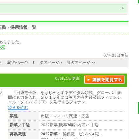
+
転職・採用情報一覧
ありました。
表示
07月31日更新
ジ
<前のページ
1
次のページ>
最後のページ>>
05月21日更新
「日経電子版」をはじめとするデジタル領域、グローバル展
開にも力を入れ、２０１５年には英国の有力経済紙フィナンシ
ャル・タイムズ（FT）を発行するフィナン…
続きを読む
業種
出版・マスコミ関連・広告
新卒／中途
2027新卒(既卒3年以内可)・中途
募集職種
2027新卒：
編集職 ビジネス職…