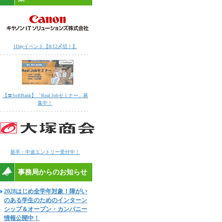
1Dayイベント【8/12〆切！】
【〓SoftBank】「Real Jobセミナー」募
集中！
新卒・中途エントリー受付中！
事務局からのお知らせ
2028はじめ全学年対象！障がい
のある学生のためのインターン
シップ＆オープン・カンパニー
情報公開中！