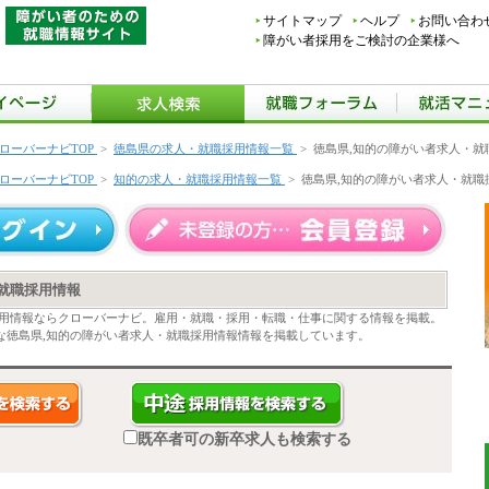
サイトマップ
ヘルプ
お問い合わ
障がい者採用をご検討の企業様へ
ローバーナビTOP
>
徳島県の求人・就職採用情報一覧
>
徳島県,知的の障がい者求人・就
ローバーナビTOP
>
知的の求人・就職採用情報一覧
>
徳島県,知的の障がい者求人・就職
就職採用情報
採用情報ならクローバーナビ。雇用・就職・採用・転職・仕事に関する情報を掲載。
な徳島県,知的の障がい者求人・就職採用情報情報を掲載しています。
既卒者可の新卒求人も検索する