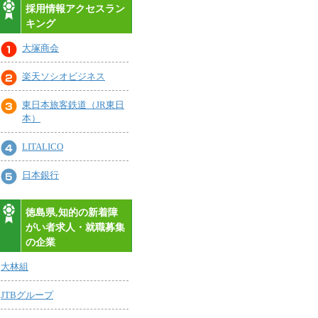
採用情報アクセスラン
キング
大塚商会
楽天ソシオビジネス
東日本旅客鉄道（JR東日
本）
LITALICO
日本銀行
徳島県,知的の新着障
がい者求人・就職募集
の企業
大林組
JTBグループ