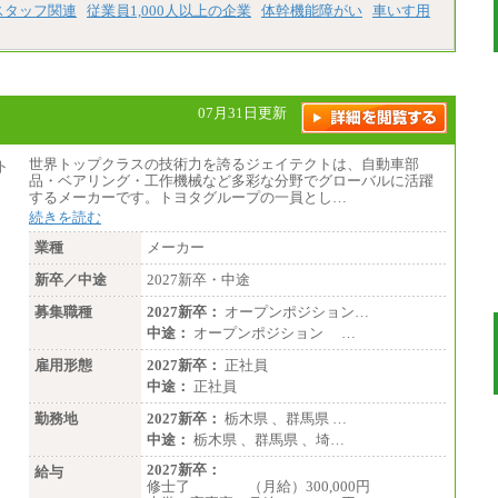
スタッフ関連
従業員1,000人以上の企業
体幹機能障がい
車いす用
07月31日更新
世界トップクラスの技術力を誇るジェイテクトは、自動車部
品・ベアリング・工作機械など多彩な分野でグローバルに活躍
するメーカーです。トヨタグループの一員とし…
続きを読む
業種
メーカー
新卒／中途
2027新卒・中途
募集職種
2027新卒：
オープンポジション…
中途：
オープンポジション …
雇用形態
2027新卒：
正社員
中途：
正社員
勤務地
2027新卒：
栃木県 、群馬県 …
中途：
栃木県 、群馬県 、埼…
2027新卒：
給与
修士了 （月給）300,000円