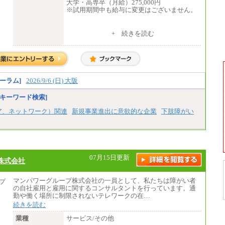
大学・高専卒（月給）275,000円
※試用期間中も給与に変更はございません。
中途：
+ 続きを読む
修士了 （月給）300,000円
大学・高専卒（月給）275,000円
※試用期間中も給与に変更はございません。
ーラム]
2026/9/6 (日) 大阪
キーワード検索]
ア、ネットワーク）関連
新規事業進出に意欲的な企業
下肢障がい
07月15日更新
株式会社
マンパワーグループ株式会社の一員として、私たちは障がい者
の自社雇用と雇用に関するコンサルタントを行っています。通
勤や働く場所に制限されないテレワークの在…
続きを読む
業種
サービス/その他