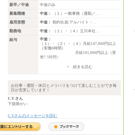
新卒／中途
中途のみ
募集職種
中途：
（１）一般事務（通勤／…
雇用形態
中途：
契約社員/アルバイト・…
勤務地
中途：
（１）・（４）立川本社…
中途：
給与
（１）・（２）・（４）月給147,800円以上
（実働6時間）
月給191,000円以上（実
働7.5時間）
（３）月給191,000円以上（実働7.5時間）
+ 続きを読む
（５）月給147,800円以上（実働6時間）
-----
時給 1,226円（実働4.5時間）
お仕事・通院・休日とメリハリをつけて楽しむことができ毎
※基本給に加算して以下手当有（いず
日が充実しています！
れも時間額換算額）
・退職金相当手当 37円
C.Y さん
・賞与相当手当 127円
下肢障がい
合計時給額 1,390円
C.Yさんのメッセージを読む
※全ての求人において試用期間中も給与に変
更はございません。