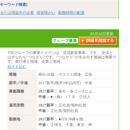
キーワード検索]
または増益中の企業
視覚障がい
勤務時間の配慮
05月20日更新
JTBグループの事業ドメインは「交流創造事業」です。 交流と
はすなわち“つながり”です。“つながり”が生み出す価値は無限で
す。旅行者と地域、企業と地域、…
続きを読む
業種
商社/出版・マスコミ関連・広告…
新卒／中途
2027新卒(既卒3年以内可)・中途
募集職種
2027新卒：
各社・各コースによ…
中途：
■（株）ＪＴＢ ①法人…
雇用形態
2027新卒：
正社員/契約社員
中途：
正社員/契約社員
勤務地
2027新卒：
■JTB 沖縄を除…
中途：
①埼玉、千葉、東京、神…