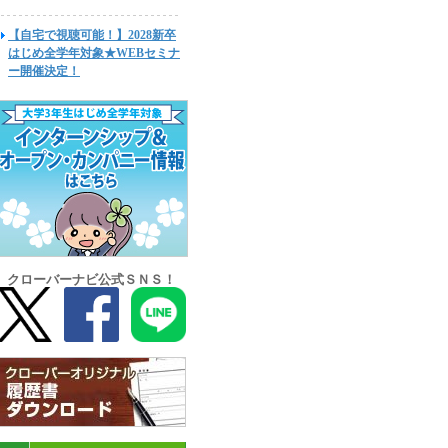
【自宅で視聴可能！】2028新卒
はじめ全学年対象★WEBセミナ
ー開催決定！
クローバーナビ公式ＳＮＳ！