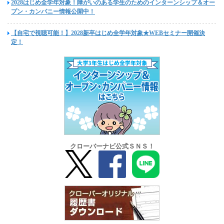
2028はじめ全学年対象！障がいのある学生のためのインターンシップ＆オー
プン・カンパニー情報公開中！
【自宅で視聴可能！】2028新卒はじめ全学年対象★WEBセミナー開催決
定！
クローバーナビ公式ＳＮＳ！