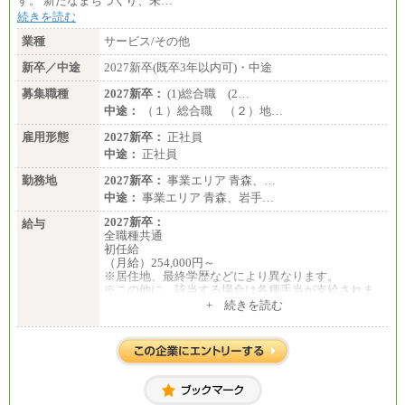
す。 新たなまちづくり、未…
続きを読む
業種
サービス/その他
新卒／中途
2027新卒(既卒3年以内可)・中途
募集職種
2027新卒：
(1)総合職 (2…
中途：
（１）総合職 （２）地…
雇用形態
2027新卒：
正社員
中途：
正社員
勤務地
2027新卒：
事業エリア 青森、…
中途：
事業エリア 青森、岩手…
2027新卒：
給与
全職種共通
初任給
（月給）254,000円～
※居住地、最終学歴などにより異なります。
※この他に、該当する場合は各種手当が支給されま
す。
+ 続きを読む
※試用期間中も給与に変更はございません。
中途：
全職種共通
初任給／月給263,000円～
※居住地、年齢により異なります。
※この他に、該当する場合は各種手当が支給されま