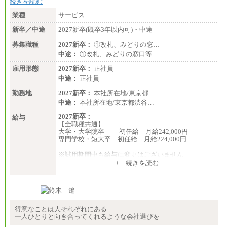
続きを読む
業種
サービス
新卒／中途
2027新卒(既卒3年以内可)・中途
募集職種
2027新卒：
①改札、みどりの窓…
中途：
①改札、みどりの窓口等…
雇用形態
2027新卒：
正社員
中途：
正社員
勤務地
2027新卒：
本社所在地/東京都…
中途：
本社所在地/東京都渋谷…
2027新卒：
給与
【全職種共通】
大学・大学院卒 初任給 月給242,000円
専門学校・短大卒 初任給 月給224,000円
※試用期間中も給与に変更はございません
中途：
+ 続きを読む
【全職種共通】
大学・大学院卒 初任給 月給242,000円
専門学校・短大卒 初任給 月給224,000円
最終学歴に応じ、上記新卒給与（高卒の場合は、月
給211,000円）を基本給とし、年齢や学歴などを考慮
して算定した調整手当を加算した額
得意なことは人それぞれにある
一人ひとりと向き合ってくれるような会社選びを
※試用期間中も給与に変更はございません