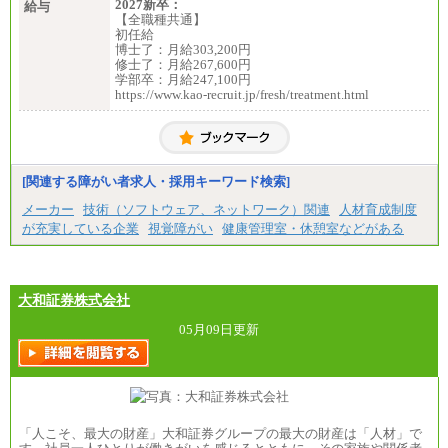
2027新卒：
給与
【全職種共通】
初任給
博士了：月給303,200円
修士了：月給267,600円
学部卒：月給247,100円
https://www.kao-recruit.jp/fresh/treatment.html
[関連する障がい者求人・採用キーワード検索]
メーカー
技術（ソフトウェア、ネットワーク）関連
人材育成制度
が充実している企業
視覚障がい
健康管理室・休憩室などがある
大和証券株式会社
05月09日更新
「人こそ、最大の財産」大和証券グループの最大の財産は「人材」で