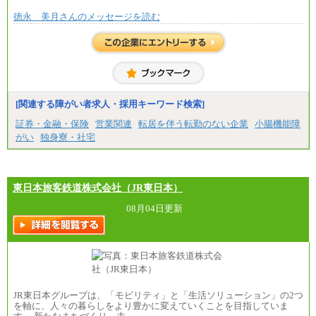
徳永 美月さんのメッセージを読む
[関連する障がい者求人・採用キーワード検索]
証券・金融・保険
営業関連
転居を伴う転勤のない企業
小腸機能障
がい
独身寮・社宅
東日本旅客鉄道株式会社（JR東日本）
08月04日更新
JR東日本グループは、「モビリティ」と「生活ソリューション」の2つ
を軸に、人々の暮らしをより豊かに変えていくことを目指していま