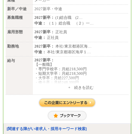
業種
メーカー
新卒／中途
2027新卒・中途
募集職種
2027新卒：
(1)総合職 (2…
中途：
（１）総合職 （２）一…
雇用形態
2027新卒：
正社員
中途：
正社員
勤務地
2027新卒：
本社/東京都港区海…
中途：
本社/東京都港区海岸１…
2027新卒：
給与
【一般職】
・専門学校卒：月給218,500円
・短期大学卒：月給218,500円
・大学卒：月給227,500円
・修士卒：月給248,300円
・博士卒：月給257,300円
+ 続きを読む
【総合職】
・大学卒：月給253,500円
・修士卒：月給261,500円
・博士卒：月給270,500円
※2025年度実績
※試用期間3か月中も給与に変更はございません
中途：
[関連する障がい者求人・採用キーワード検索]
全職種共通