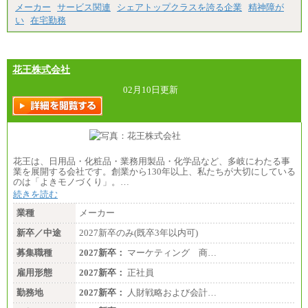
最低月給200,000円以上
メーカー
サービス関連
シェアトップクラスを誇る企業
精神障が
※試用期間中も給与に変更はございません
い
在宅勤務
花王株式会社
02月10日更新
花王は、日用品・化粧品・業務用製品・化学品など、多岐にわたる事
業を展開する会社です。創業から130年以上、私たちが大切にしている
のは「よきモノづくり」。…
続きを読む
業種
メーカー
新卒／中途
2027新卒のみ(既卒3年以内可)
募集職種
2027新卒：
マーケティング 商…
雇用形態
2027新卒：
正社員
勤務地
2027新卒：
人財戦略および会計…