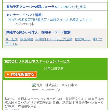
す。
※試用期間中も給与に変更はございません
[参加予定クローバー就職フォーラム]
2026/9/5 (土) 東京
[セミナー・イベント情報]
・
障がいのある方向け働き方・活躍フィールド紹介セミナー
2026/9/10 (木）
[関連する障がい者求人・採用キーワード検索]
サービス
販売関連
年間休日120日以上の企業
聴覚障がい
車いす
用トイレ
株式会社ＪＲ東日本ステーションサービス
07月03日更新
私たちJR東日本ステーションサービスは、首都圏を中心にJR東日本の
駅の改札口やみどりの窓口等の駅業務、JR東日本営業研修センター及
びJR東日本運輸収入管…