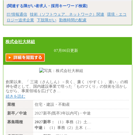
※試用期間中の給与に変更はありません。
[関連する障がい者求人・採用キーワード検索]
※経験・能力を考慮し、当社規定により決定いたし
IT/情報通信
技術（ソフトウェア、ネットワーク）関連
環境・エコ
ます。
ロジー追求企業
下肢障がい
勤務時間の配慮
株式会社大林組
07月06日更新
創業以来、「 三箴（さんしん）－良く、廉く（やすく）、速い」の精
神を礎として、国内建設事業で培った「ものづくり」の技術を活かし
ながら、事業領域を広げてき…
続きを読む
業種
住宅・建設・不動産
新卒／中途
2027新卒(既卒3年以内可)・中途
募集職種
2027新卒：
（1）事務（2）土…
中途：
（1）事務（2）土木（…