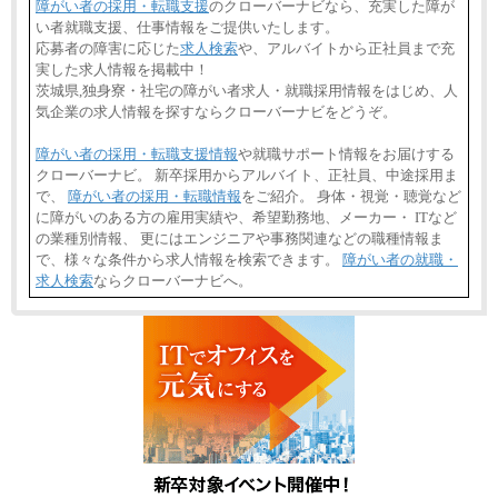
障がい者の採用・転職支援
のクローバーナビなら、充実した障が
い者就職支援、仕事情報をご提供いたします。
応募者の障害に応じた
求人検索
や、アルバイトから正社員まで充
実した求人情報を掲載中！
茨城県,独身寮・社宅の障がい者求人・就職採用情報をはじめ、人
気企業の求人情報を探すならクローバーナビをどうぞ。
障がい者の採用・転職支援情報
や就職サポート情報をお届けする
クローバーナビ。 新卒採用からアルバイト、正社員、中途採用ま
で、
障がい者の採用・転職情報
をご紹介。 身体・視覚・聴覚など
に障がいのある方の雇用実績や、希望勤務地、メーカー・ ITなど
の業種別情報、 更にはエンジニアや事務関連などの職種情報ま
で、様々な条件から求人情報を検索できます。
障がい者の就職・
求人検索
ならクローバーナビへ。