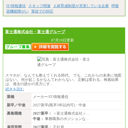
IT/情報通信
スタッフ関連
人材育成制度が充実している企業
呼吸
器機能障がい
筆談での対応
富士通株式会社・富士通グループ
07月10日更新
スマホが、なんでも教えてくれる時代。 でも、これからの未来に地図
はない。 何が起こるかなんてわからない。 正解は変わる。検索結果
は、過去の誰かの見方にす…
続きを読む
業種
メーカー/IT/情報通信
新卒／中途
2027新卒(既卒3年以内可)・中途
募集職種
2027新卒：
＜富士通株式会社＞…
中途：
事務職系のポジションな…
雇用形態
2027新卒：
正社員