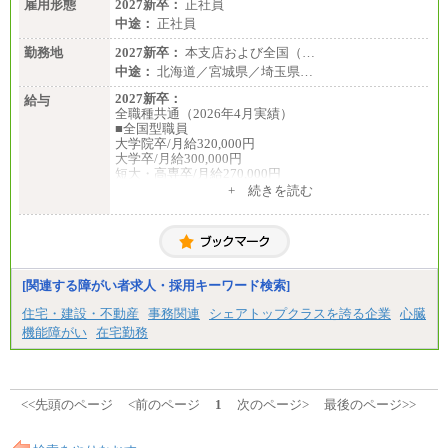
雇用形態
2027新卒：
正社員
中途：
正社員
勤務地
2027新卒：
本支店および全国（…
中途：
北海道／宮城県／埼玉県…
2027新卒：
給与
全職種共通（2026年4月実績）
■全国型職員
大学院卒/月給320,000円
大学卒/月給300,000円
短大・高専卒/月給270,000円
+ 続きを読む
■拠点型職員※
大学院卒/月給256,000円～288,000円
大学卒/月給240,000円～270,000円
短大・高専卒/月給216,000円～243,000円
■特定職員※
[関連する障がい者求人・採用キーワード検索]
大学院卒/月給234,000円～263,000円
大学卒/月給219,000円～246,000円
住宅・建設・不動産
事務関連
シェアトップクラスを誇る企業
心臓
短大・高専卒/月給197,000円～222,000円
機能障がい
在宅勤務
※拠点型職員、特定職員の給与は、生活の拠点が定
まることによるメリットおよび地域ごとの生計費な
どの地域差指数を勘案して拠点ごとに定めていま
す。
<<先頭のページ
<前のページ
1
次のページ>
最後のページ>>
中途：
全職種共通
月給制