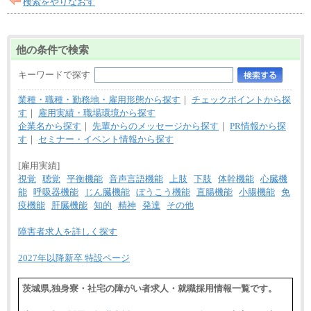
検索をやりなおす
226,600円～390,100円（勤務地域等により異なりま
す）
・ご経験やスキルを考慮し、選考の中で決定いたし
ます。
他の条件で検索
・試用期間中も同額支給します。
キーワードで探す
業種・職種・勤務地・雇用形態から探す
｜
チェックポイントから探
す
｜
雇用実績・職場環境から探す
企業名から探す
｜
先輩からのメッセージから探す
｜
PR情報から探
す
｜
セミナー・イベント情報から探す
[雇用実績]
視覚
聴覚
平衡機能
音声言語機能
上肢
下肢
体幹機能
心臓機
能
呼吸器機能
じん臓機能
ぼうこう機能
直腸機能
小腸機能
免
疫機能
肝臓機能
知的
精神
発達
その他
障害者求人を詳しく探す
2027年以降新卒 特設ページ
茨城県,独身寮・社宅の障がい者求人・就職採用情報一覧です。