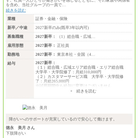
す。社員一人ひとりが働きがいを感じるとともに、その家族や関係者
を含め、当社グループの一員で…
続きを読む
業種
証券・金融・保険
新卒／中途
2027新卒のみ(既卒3年以内可)
募集職種
2027新卒：
（1）総合職・広域…
雇用形態
2027新卒：
正社員
勤務地
2027新卒：
東京本社・全国（4…
2027新卒：
給与
（１）総合職・広域エリア総合職・エリア総合職
大学卒・大学院修了：月給310,000円
（２）カスタマーサービス職 大学卒・大学院修
了：月給265,000円
※試用期間中も給与に変更はございません
+ 続きを読む
障がいへのサポートが充実しているので安心して働けます。
徳永 美月 さん
下肢障がい