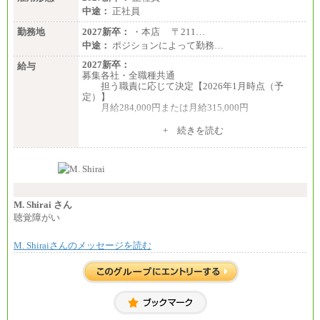
中途：
正社員
勤務地
2027新卒：
・本店 〒211…
中途：
ポジションによって勤務…
2027新卒：
給与
募集各社・全職種共通
担う職責に応じて決定【2026年1月時点（予
定）】
月給284,000円または月給315,000円
※入社後早期から、自律的な業務遂行が求めら
+ 続きを読む
れる職務を担う方については、月額給与315,000円で
す。
なお、高度なスキルや専門性を持ち、より高
い職責を担う方については、さらに高い金額を個別
に設定します。
※習熟度を上げるための育成が一定期間必要で
上司の指示に基づき職務を遂行する方については、
M. Shirai さん
月額給与284,000円となります。
聴覚障がい
※個別に設定する給与については、選考の過程
で決定していきます。
M. Shiraiさんのメッセージを読む
※上記に加え、所定労働時間外に勤務をした場
合には、時間外勤務手当を支給します。
※試用期間中も給与に変更はございません。
中途：
＜募集各社・全職種共通＞
月給21万円以上～