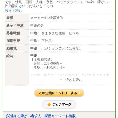
です。性別・国籍・人種・宗教・バックグラウンド・年齢・障がい・
性的指向といった違いを「その…
続きを読む
業種
メーカー/IT/情報通信
新卒／中途
中途のみ
募集職種
中途：
さまざまな職種・ビジネ…
雇用形態
中途：
正社員
勤務地
中途：
ポジションごとには異な…
中途：
給与
【全職種共通】
・月給：223,000円～
・年収：4,100,000円～
※経験・能力を十分に考慮の上、当社規定により決
定いたします。
+ 続きを読む
※試用期間中の給与に変更はありません。
[関連する障がい者求人・採用キーワード検索]