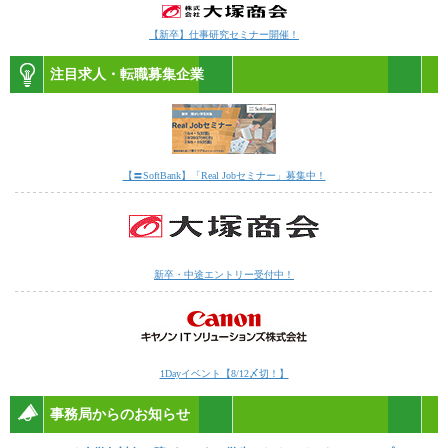
【新卒】仕事研究セミナー開催！
注目求人・転職募集企業
【〓SoftBank】「Real Jobセミナー」募集中！
新卒・中途エントリー受付中！
1Dayイベント【8/12〆切！】
事務局からのお知らせ