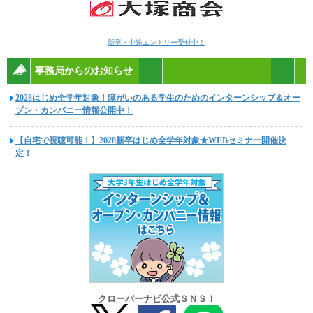
新卒・中途エントリー受付中！
事務局からのお知らせ
2028はじめ全学年対象！障がいのある学生のためのインターンシップ＆オー
プン・カンパニー情報公開中！
【自宅で視聴可能！】2028新卒はじめ全学年対象★WEBセミナー開催決
定！
クローバーナビ公式ＳＮＳ！