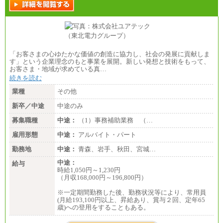
「お客さまの心ゆたかな価値の創造に協力し、社会の発展に貢献しま
す」という企業理念のもと事業を展開。新しい発想と技術をもって、
お客さま・地域が求めている真…
続きを読む
業種
その他
新卒／中途
中途のみ
募集職種
中途：
（1）事務補助業務 （…
雇用形態
中途：
アルバイト・パート
勤務地
中途：
青森、岩手、秋田、宮城…
中途：
給与
時給1,050円～1,230円
（月収168,000円～196,800円）
※一定期間勤務した後、勤務状況等により、常用員
(月給193,100円以上、昇給あり、賞与２回、定年65
歳)への登用をすることもある。