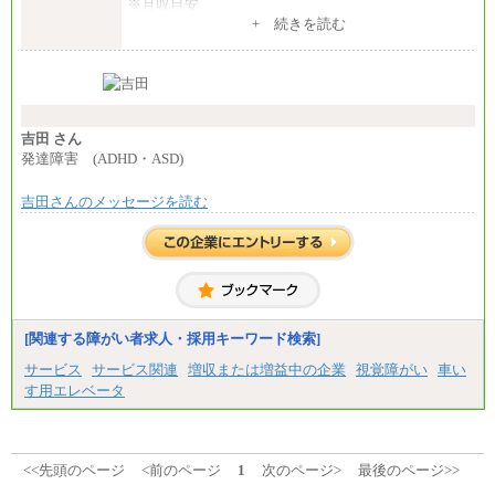
※月収目安
月給：202,000円
+ 続きを読む
夜勤手当：28,000円（月4回）※1回7,000円、実際の
夜勤回数により変動
東京都居住支援特別手当：20,000円（※支給期間・
条件あり）
---
計：250,000円
吉田 さん
■その他職種共通
発達障害 (ADHD・ASD)
月給：25万3,400円～
※固定残業代20時間分を手当に含む(33,900円～)
吉田さんのメッセージを読む
※20時間を超過した場合は別途支給
※試用期間中も給与に変更はございません
中途：
(1)(2)月給：25万3400円～28万5900円
※固定残業代20時間分を手当に含む(33,900円～38,20
0円)
※20時間を超過した場合は別途支給
※試用期間中も給与に変更はございません
[関連する障がい者求人・採用キーワード検索]
サービス
サービス関連
増収または増益中の企業
視覚障がい
車い
す用エレベータ
<<先頭のページ
<前のページ
1
次のページ>
最後のページ>>