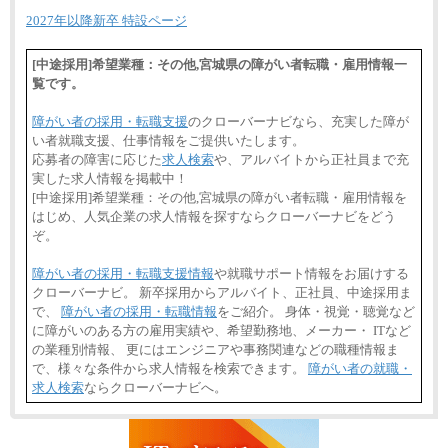
2027年以降新卒 特設ページ
[中途採用]希望業種：その他,宮城県の障がい者転職・雇用情報一
覧です。
障がい者の採用・転職支援
のクローバーナビなら、充実した障が
い者就職支援、仕事情報をご提供いたします。
応募者の障害に応じた
求人検索
や、アルバイトから正社員まで充
実した求人情報を掲載中！
[中途採用]希望業種：その他,宮城県の障がい者転職・雇用情報を
はじめ、人気企業の求人情報を探すならクローバーナビをどう
ぞ。
障がい者の採用・転職支援情報
や就職サポート情報をお届けする
クローバーナビ。 新卒採用からアルバイト、正社員、中途採用ま
で、
障がい者の採用・転職情報
をご紹介。 身体・視覚・聴覚など
に障がいのある方の雇用実績や、希望勤務地、メーカー・ ITなど
の業種別情報、 更にはエンジニアや事務関連などの職種情報ま
で、様々な条件から求人情報を検索できます。
障がい者の就職・
求人検索
ならクローバーナビへ。