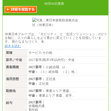
08月04日更新
JR東日本グループは、「モビリティ」と「生活ソリューション」の2つ
を軸に、人々の暮らしをより豊かに変えていくことを目指していま
す。 新たなまちづくり、未…
続きを読む
業種
サービス/その他
新卒／中途
2027新卒(既卒3年以内可)・中途
募集職種
2027新卒：
(1)総合職 (2…
中途：
（１）総合職 （２）地…
雇用形態
2027新卒：
正社員
中途：
正社員
勤務地
2027新卒：
事業エリア 青森、…
中途：
事業エリア 青森、岩手…
2027新卒：
給与
全職種共通
初任給