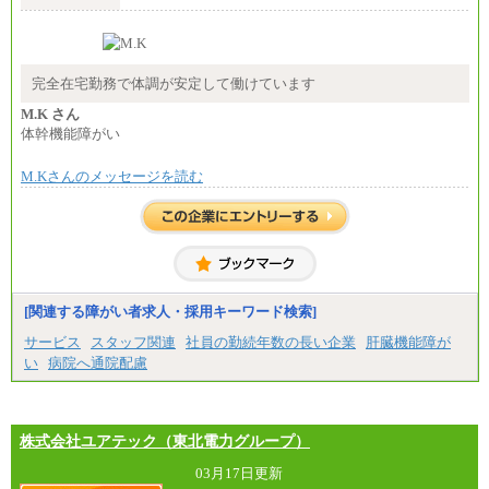
（５）月給147,800円以上（実働6時間）
-----
時給 1,226円（実働4.5時間）
※基本給に加算して以下手当有（いずれも時
間額換算額）
完全在宅勤務で体調が安定して働けています
・退職金相当手当 37円
・賞与相当手当 127円
M.K さん
合計時給額 1,390円
体幹機能障がい
※全ての求人において試用期間中も給与に変更はご
M.Kさんのメッセージを読む
ざいません。
[関連する障がい者求人・採用キーワード検索]
サービス
スタッフ関連
社員の勤続年数の長い企業
肝臓機能障が
い
病院へ通院配慮
株式会社ユアテック（東北電力グループ）
03月17日更新