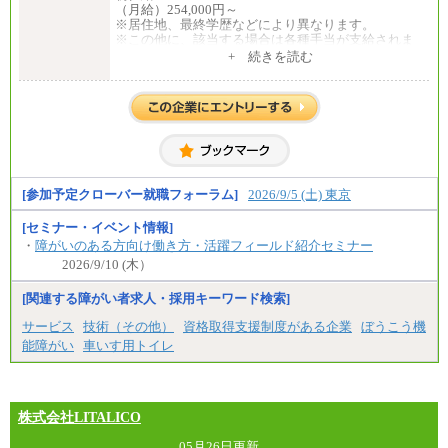
（月給）254,000円～
※居住地、最終学歴などにより異なります。
※この他に、該当する場合は各種手当が支給されま
す。
+ 続きを読む
※試用期間中も給与に変更はございません。
中途：
全職種共通
初任給／月給263,000円～
※居住地、年齢により異なります。
※この他に、該当する場合は各種手当が支給されま
す。
※試用期間中も給与に変更はございません
[参加予定クローバー就職フォーラム]
2026/9/5 (土) 東京
[セミナー・イベント情報]
・
障がいのある方向け働き方・活躍フィールド紹介セミナー
2026/9/10 (木）
[関連する障がい者求人・採用キーワード検索]
サービス
技術（その他）
資格取得支援制度がある企業
ぼうこう機
能障がい
車いす用トイレ
株式会社LITALICO
05月26日更新