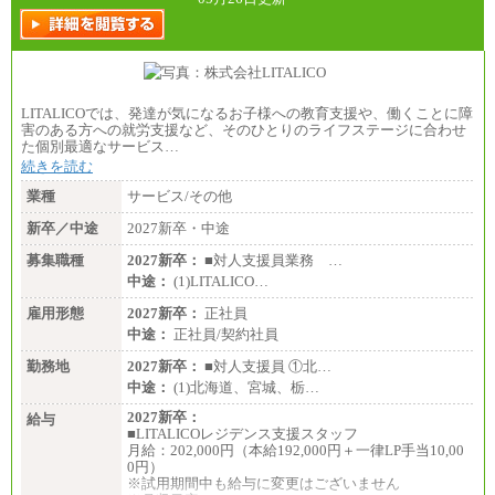
LITALICOでは、発達が気になるお子様への教育支援や、働くことに障
害のある方への就労支援など、そのひとりのライフステージに合わせ
た個別最適なサービス…
続きを読む
業種
サービス/その他
新卒／中途
2027新卒・中途
募集職種
2027新卒：
■対人支援員業務 …
中途：
(1)LITALICO…
雇用形態
2027新卒：
正社員
中途：
正社員/契約社員
勤務地
2027新卒：
■対人支援員 ①北…
中途：
(1)北海道、宮城、栃…
2027新卒：
給与
■LITALICOレジデンス支援スタッフ
月給：202,000円（本給192,000円＋一律LP手当10,00
0円）
※試用期間中も給与に変更はございません