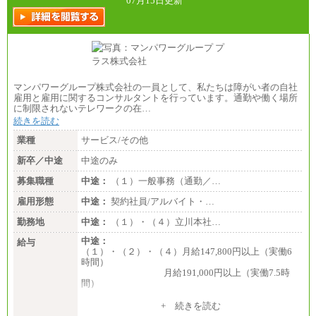
07月15日更新
マンパワーグループ株式会社の一員として、私たちは障がい者の自社
雇用と雇用に関するコンサルタントを行っています。通勤や働く場所
に制限されないテレワークの在…
続きを読む
業種
サービス/その他
新卒／中途
中途のみ
募集職種
中途：
（１）一般事務（通勤／…
雇用形態
中途：
契約社員/アルバイト・…
勤務地
中途：
（１）・（４）立川本社…
中途：
給与
（１）・（２）・（４）月給147,800円以上（実働6
時間）
月給191,000円以上（実働7.5時
間）
（３）月給191,000円以上（実働7.5時間）
+ 続きを読む