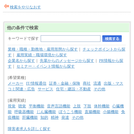
検索をやりなおす
他の条件で検索
キーワードで探す
業種・職種・勤務地・雇用形態から探す
｜
チェックポイントから探
す
｜
雇用実績・職場環境から探す
企業名から探す
｜
先輩からのメッセージから探す
｜
PR情報から探
す
｜
セミナー・イベント情報から探す
[希望業種]
メーカー
IT/情報通信
証券・金融・保険
商社
流通
出版・マス
コミ関連・広告
サービス
住宅・建設・不動産
その他
[雇用実績]
視覚
聴覚
平衡機能
音声言語機能
上肢
下肢
体幹機能
心臓機
能
呼吸器機能
じん臓機能
ぼうこう機能
直腸機能
小腸機能
免
疫機能
肝臓機能
知的
精神
発達
その他
障害者求人を詳しく探す