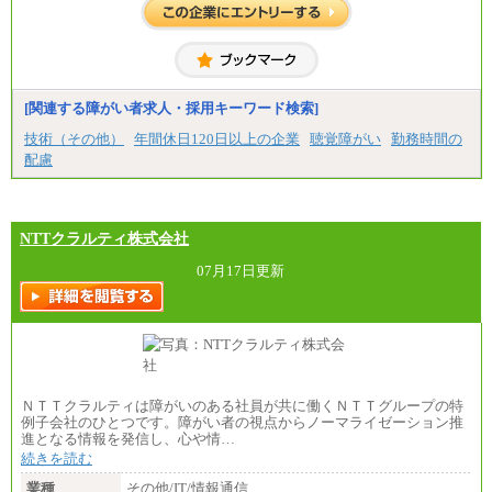
[関連する障がい者求人・採用キーワード検索]
技術（その他）
年間休日120日以上の企業
聴覚障がい
勤務時間の
配慮
NTTクラルティ株式会社
07月17日更新
ＮＴＴクラルティは障がいのある社員が共に働くＮＴＴグループの特
例子会社のひとつです。障がい者の視点からノーマライゼーション推
進となる情報を発信し、心や情…
続きを読む
業種
その他/IT/情報通信