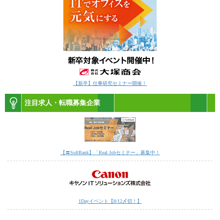
【新卒】仕事研究セミナー開催！
注目求人・転職募集企業
【〓SoftBank】「Real Jobセミナー」募集中！
1Dayイベント【8/12〆切！】