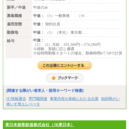
新卒／中途
中途のみ
募集職種
中途：
（1）一般事務 （※…
雇用形態
中途：
契約社員
勤務地
中途：
（1）（本社） 東京都…
中途：
給与
（1）（2）月給 191,360円～274,290円
※経験、実績に応じ優遇
※短時間勤務スタートの場合、勤務時間6/7.5Hで計算
[関連する障がい者求人・採用キーワード検索]
IT/情報通信
専門職関連
事業内容が多岐にわたる企業
知的障がい
車いす用エレベータ
東日本旅客鉄道株式会社（JR東日本）