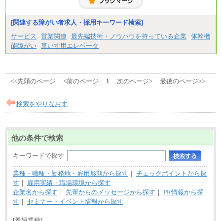
◆契約社員
月給187,500円～(※1)、184,000円～(※2)、180,500円
～(※3)、170,500～(※4)、168,000円～（※5）
[関連する障がい者求人・採用キーワード検索]
※1…東京都、埼玉県、千葉県、神奈川県
サービス
営業関連
最先端技術・ノウハウを持っている企業
体幹機
※2…大阪府、京都府、兵庫県、滋賀県
能障がい
車いす用エレベータ
※3…愛知県、静岡県
※4…北海道、宮城県、栃木県、群馬県、長野県、新
潟県、富山県、石川県、岡山県、広島県、山口県、
香川県、福岡県
※5…青森県、鳥取県、島根県、愛媛県、高知県、大
<<先頭のページ
<前のページ
1
次のページ>
最後のページ>>
分県、長崎県、熊本県、宮崎県、鹿児島県、沖縄
県、福島県、山形県
検索をやりなおす
◆パート・アルバイト
時給制：最低時給額 1,050円～ ※勤務地により異な
る。
【エアサーブ】
他の条件で検索
月給223,000円～
・試用期間中も給与変更なし
キーワードで探す
業種・職種・勤務地・雇用形態から探す
｜
チェックポイントから探
す
｜
雇用実績・職場環境から探す
企業名から探す
｜
先輩からのメッセージから探す
｜
PR情報から探
す
｜
セミナー・イベント情報から探す
[希望業種]