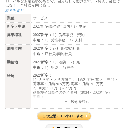
〈大阪・兵庫〉209,000 円
ローバルな安定基盤のもとで、自分らしく働けます。 ●特例子会社で
〈愛知〉194,500 円 〈福岡〉1
はなく、全社員が同じ職…
85,000 円
続きを読む
・専門・短大卒／月給185,000 円～210,000 円 ※勤務
業種
サービス
地により異なる。
〈東京・神奈川〉210,000 円
新卒／中途
2027新卒(既卒3年以内可)・中途
〈大阪・兵庫〉200,000 円
募集職種
〈愛知〉194,500 円 〈福
2027新卒：
1）労務事務…契約…
岡〉185,000円
中途：
1）労務事務 2）人材…
※基本給のみ（地域手当なし）
雇用形態
2027新卒：
正社員/契約社員
※試用期間中も給与変更なし
中途：
正社員/契約社員
中途：
【阪急交通社】
勤務地
2027新卒：
1）池袋 2）完…
◆正社員/総合職
中途：
1）池袋 2) 完全…
月給250,000円～(※1)、247,000円～(※2)、242,000円
～(※3)、239,000円～(※4)、237,000円～（※5）
2027新卒：
給与
・月給は一律地域手当を含んだ金額を表示
1）大学卒・大学院修了：月給21万円/短大・専門・
（※1…36,000円、※2…33,000円、※3…28,000円、
高専卒：月給20.5万円/高卒：月給19.7万円
※4…25,000円、※5…23,000円）
2）月給：21万円～27万円
・試用期間中も給与変更なし
※高校卒は既卒のみ応募可（2024～2026年卒）
中途：
◆正社員/基幹職
1）月給：21万円～25万円
+ 続きを読む
〈東京・神奈川〉月給219,000 円～ 〈大阪・兵庫〉
2）月給：21万円～27万円
月給209,000 円～
〈愛知〉月給194,500 円～ 〈福岡〉月給185,000 円～
・一律地域手当なし
・試用期間中も給与変更なし