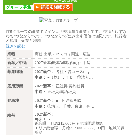
05月20日更新
JTBグループの事業ドメインは「交流創造事業」です。 交流とはすな
わち“つながり”です。“つながり”が生み出す価値は無限です。旅行者
と地域、企業と地域、…
続きを読む
業種
商社/出版・マスコミ関連・広告…
新卒／中途
2027新卒(既卒3年以内可)・中途
募集職種
2027新卒：
各社・各コースによ…
中途：
■（株）ＪＴＢ ①法人…
雇用形態
2027新卒：
正社員/契約社員
中途：
正社員/契約社員
勤務地
2027新卒：
■JTB 沖縄を除…
中途：
①埼玉、千葉、東京、神…
2027新卒：
給与
■(株)JTB
総合職 月給242,000円＋地域間調整給
エリア総合職 月給217,000～227,000円＋地域間調
整給