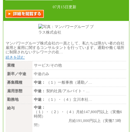
総合職 月給242,000円＋地域間調整給
訪日事業職 月給202,000～227,000円＋地域間調整
07月15日更新
給
※詳細はJTBキャリアサイトよりご確認ください。
■(株)JTBビジネストランスフォーム
総合職 月給205,000～225,000円＋地域間調整給
エリア総合職 月給185,000円＋地域間調整給
※詳細はJTBキャリアサイトよりご確認ください。
マンパワーグループ株式会社の一員として、私たちは障がい者の自社
■(株)JTBデータサービス ※2027年新卒募集終了
雇用と雇用に関するコンサルタントを行っています。通勤や働く場所
総合職 月給186,000～194,000円＋地域手当
に制限されないテレワークの在…
※詳細はJTBキャリアサイトよりご確認ください。
続きを読む
■I&Jデジタルイノベーション(株)
業種
サービス/その他
総合職 月給224,500～242,600円＋地域手当
※詳細はJTBキャリアサイトよりご確認ください。
新卒／中途
中途のみ
＜有期社員コース＞
募集職種
中途：
（１）一般事務（通勤／…
■(株)JTBビジネストランスフォーム
雇用形態
有期契約職 月給185,000～195,000円
中途：
契約社員/アルバイト・…
※詳細はJTBキャリアサイトよりご確認ください。
勤務地
中途：
（１）・（４）立川本社…
■(株)JTBパブリッシング ※2027年新卒募集終了
中途：
給与
総合職 月給241,000円
（１）・（２）・（４）月給147,800円以上（実働6
中途：
時間）
①月給227,000円以上
月給191,000円以上（実働7.5時
②月給212,000円以上
間）
③月給172,500円以上
④月給23万円～37万円