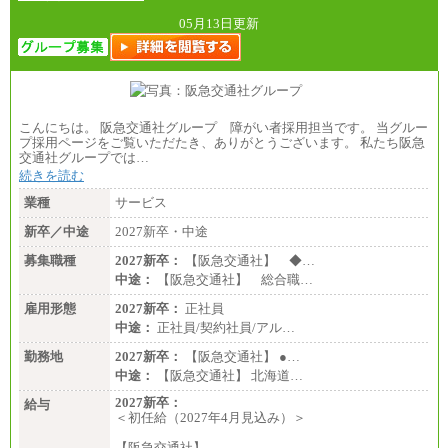
05月13日更新
こんにちは。 阪急交通社グループ 障がい者採用担当です。 当グルー
プ採用ページをご覧いただたき、ありがとうございます。 私たち阪急
交通社グループでは…
続きを読む
業種
サービス
新卒／中途
2027新卒・中途
募集職種
2027新卒：
【阪急交通社】 ◆…
中途：
【阪急交通社】 総合職…
雇用形態
2027新卒：
正社員
中途：
正社員/契約社員/アル…
勤務地
2027新卒：
【阪急交通社】 ●…
中途：
【阪急交通社】 北海道…
2027新卒：
給与
＜初任給（2027年4月見込み）＞
【阪急交通社】