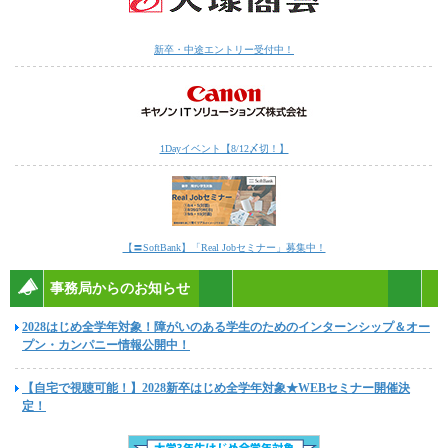
新卒・中途エントリー受付中！
1Dayイベント【8/12〆切！】
【〓SoftBank】「Real Jobセミナー」募集中！
事務局からのお知らせ
2028はじめ全学年対象！障がいのある学生のためのインターンシップ＆オー
プン・カンパニー情報公開中！
【自宅で視聴可能！】2028新卒はじめ全学年対象★WEBセミナー開催決
定！