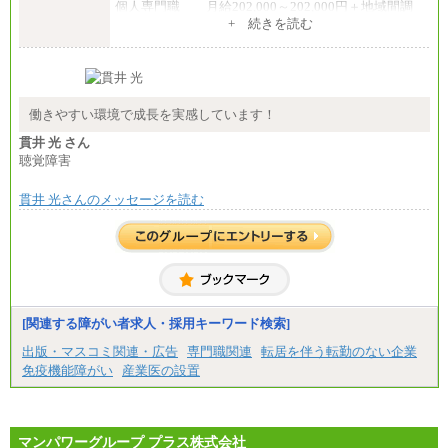
個人専門職 月給202,000～202,000円＋地域間調
整給
+ 続きを読む
※詳細はJTBキャリアサイトよりご確認ください。
■(株)JTB商事
総合職 月給208,000～235,000円
エリア総合職 月給180,000～205,000円＋地域手当
※詳細はJTBキャリアサイトよりご確認ください。
働きやすい環境で成長を実感しています！
■(株)JTBパブリッシング ※2027年新卒募集終了
貫井 光 さん
総合職 月給271,000円
聴覚障害
■(株)JTBビジネストラベルソリューションズ
貫井 光さんのメッセージを読む
総合職 月給220,000～230,000円＋地域間調整給
エリア総合職 月給206,000円～214,000＋地域間調
整給
※詳細はJTBキャリアサイトよりご確認ください。
■(株)JTBコミュニケーションデザイン
総合職 月給230,000円
みなし残業手当：20,000円（一律支給）※みなし
残業手当の残業時間は10.43時間。
[関連する障がい者求人・採用キーワード検索]
※超過勤務手当：みなし残業時間を超える残業時
出版・マスコミ関連・広告
専門職関連
転居を伴う転勤のない企業
間に応じて、時間外手当等を支給。
免疫機能障がい
産業医の設置
エリアサポート職 月給188,000円
※超過勤務手当：残業時間については全額時間外
手当を支給。
マンパワーグループ プラス株式会社
■（株）JTBグローバルマーケティング＆トラベル