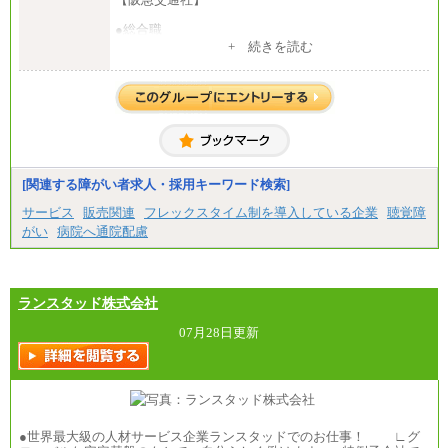
●総合職
・大学・院卒
+ 続きを読む
月給250,000円(※1)、247,000円(※2)、242,000円
(※3)、239,000円(※4)、237,000円（※5）
・専門・短大卒
月給229,500円(※1)、226,500円(※2)、221,500円
(※3)、218,500円(※4)、216,500円（※5）
※1…東京都、埼玉県、千葉県、神奈川県
※2…大阪府、京都府、兵庫県、滋賀県
[関連する障がい者求人・採用キーワード検索]
※3…愛知県、静岡県
※4…北海道、宮城県、栃木県、群馬県、長野県、新
サービス
販売関連
フレックスタイム制を導入している企業
聴覚障
潟県、富山県、石川県、岡山県、広島県、山口県、
がい
病院へ通院配慮
香川県、福岡県
※5…青森県、鳥取県、島根県、愛媛県、高知県、大
分県、長崎県、熊本県、宮崎県、鹿児島県、沖縄
県、福島県、山形県
・月給には一律地域手当を含んだ金額を表示
ランスタッド株式会社
（一律地域手当：※1…36,000円、※2…33,000円、
※3…28,000円、※4…25,000円、※5…23,000円）
07月28日更新
・試用期間中も給与変更なし
●基幹職（地域限定社員）
・大学・院卒／月給185,000 円～219,000 円 ※勤務地
により異なる。
〈東京・神奈川〉219,000 円
●世界最大級の人材サービス企業ランスタッドでのお仕事！ ∟グ