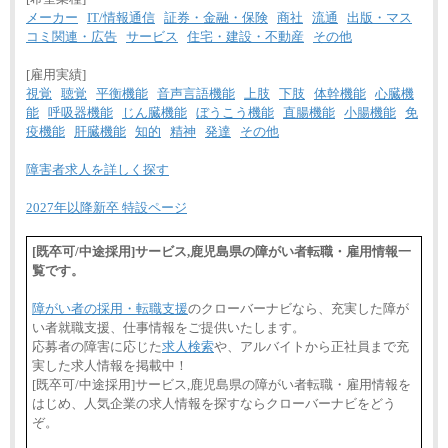
メーカー
IT/情報通信
証券・金融・保険
商社
流通
出版・マス
コミ関連・広告
サービス
住宅・建設・不動産
その他
[雇用実績]
視覚
聴覚
平衡機能
音声言語機能
上肢
下肢
体幹機能
心臓機
能
呼吸器機能
じん臓機能
ぼうこう機能
直腸機能
小腸機能
免
疫機能
肝臓機能
知的
精神
発達
その他
障害者求人を詳しく探す
2027年以降新卒 特設ページ
[既卒可/中途採用]サービス,鹿児島県の障がい者転職・雇用情報一
覧です。
障がい者の採用・転職支援
のクローバーナビなら、充実した障が
い者就職支援、仕事情報をご提供いたします。
応募者の障害に応じた
求人検索
や、アルバイトから正社員まで充
実した求人情報を掲載中！
[既卒可/中途採用]サービス,鹿児島県の障がい者転職・雇用情報を
はじめ、人気企業の求人情報を探すならクローバーナビをどう
ぞ。