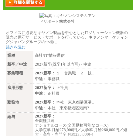
オフィスに必要なキヤノン製品を中心としたITソリューション機器の
販売と保守サービス・サポートを行っている、キヤノンマーケティン
グジャパングループの中核に…
続きを読む
業種
商社/IT/情報通信
新卒／中途
2027新卒(既卒1年以内可)・中途
募集職種
2027新卒：
１ 営業職 ２ 技…
中途：
事務職
雇用形態
2027新卒：
正社員
中途：
正社員
勤務地
2027新卒：
本社 東京都港区港…
中途：
本社 東京都港区港南2…
2027新卒：
給与
全職種共通
ナショナルコース(全国勤務可能なコース)
大学院卒 月給278,000円／大学卒 月給260,000円／短
大・高専・専門卒 月給235,000円