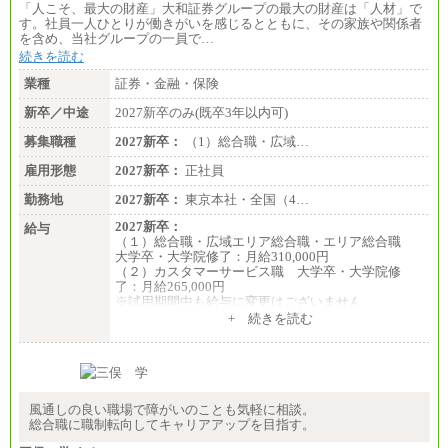
「人こそ、最大の財産」大和証券グループの最大の財産は「人材」で
す。社員一人ひとりが働きがいを感じるとともに、その家族や関係者
を含め、当社グループの一員で…
続きを読む
業種
証券・金融・保険
新卒／中途
2027新卒のみ(既卒3年以内可)
募集職種
2027新卒：
（1）総合職・広域…
雇用形態
2027新卒：
正社員
勤務地
2027新卒：
東京本社・全国（4…
2027新卒：
給与
（１）総合職・広域エリア総合職・エリア総合職
大学卒・大学院修了：月給310,000円
（２）カスタマーサービス職 大学卒・大学院修
了：月給265,000円
※試用期間中も給与に変更はございません
+ 続きを読む
風通しの良い職場で障がいのことも気軽に相談。
総合職に職制転向してキャリアアップを目指す。