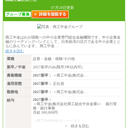
07月28日更新
商工中金はわが国唯一の中小企業専門総合金融機関です。中小企業金
融のリーディングバンクとして、日本経済の活力である中小企業とと
もに歩んでいます。 商工中金…
続きを読む
業種
証券・金融・保険/その他
新卒／中途
2027新卒のみ(既卒3年以内可)
募集職種
2027新卒：
＜商工中金(株式会…
雇用形態
2027新卒：
正社員
勤務地
2027新卒：
＜商工中金(株式会…
2027新卒：
給与
＜商工中金(株式会社商工組合中央金庫)＞ 銀行実
務・銀行事務
月給 300,000円
＜商工中金MIRAIハーベスト＞
月給 230,000円
+ 続きを読む