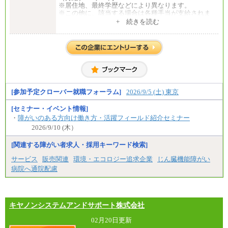
※居住地、最終学歴などにより異なります。
※この他に、該当する場合は各種手当が支給されま
す。
+ 続きを読む
※試用期間中も給与に変更はございません。
中途：
全職種共通
初任給／月給263,000円～
※居住地、年齢により異なります。
※この他に、該当する場合は各種手当が支給されま
す。
※試用期間中も給与に変更はございません
[参加予定クローバー就職フォーラム]
2026/9/5 (土) 東京
[セミナー・イベント情報]
・
障がいのある方向け働き方・活躍フィールド紹介セミナー
2026/9/10 (木）
[関連する障がい者求人・採用キーワード検索]
サービス
販売関連
環境・エコロジー追求企業
じん臓機能障がい
病院へ通院配慮
キヤノンシステムアンドサポート株式会社
02月20日更新