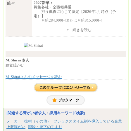
2027新卒：
給与
募集各社・全職種共通
担う職責に応じて決定【2026年1月時点（予
定）】
月給284,000円または月給315,000円
※入社後早期から、自律的な業務遂行が求めら
+ 続きを読む
れる職務を担う方については、月額給与315,000円で
す。
なお、高度なスキルや専門性を持ち、より高
い職責を担う方については、さらに高い金額を個別
に設定します。
※習熟度を上げるための育成が一定期間必要で
上司の指示に基づき職務を遂行する方については、
M. Shirai さん
月額給与284,000円となります。
聴覚障がい
※個別に設定する給与については、選考の過程
で決定していきます。
M. Shiraiさんのメッセージを読む
※上記に加え、所定労働時間外に勤務をした場
合には、時間外勤務手当を支給します。
※試用期間中も給与に変更はございません。
中途：
＜募集各社・全職種共通＞
月給21万円以上～
※試用期間中の給与に変更はありません。
[関連する障がい者求人・採用キーワード検索]
※経験・能力を考慮し、当社規定により決定いたし
メーカー
技術（その他）
フレックスタイム制を導入している企業
ます。
上肢障がい
階段・廊下の手すり