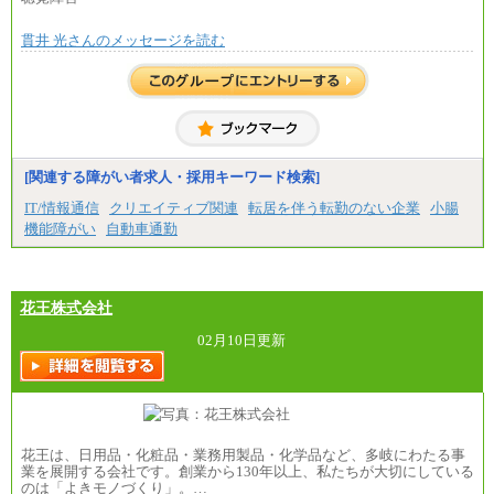
■(株)JTBビジネストラベルソリューションズ
貫井 光さんのメッセージを読む
総合職 月給220,000～230,000円＋地域間調整給
エリア総合職 月給206,000円～214,000＋地域間調
整給
※詳細はJTBキャリアサイトよりご確認ください。
■(株)JTBコミュニケーションデザイン
総合職 月給230,000円
みなし残業手当：20,000円（一律支給）※みなし
残業手当の残業時間は10.43時間。
[関連する障がい者求人・採用キーワード検索]
※超過勤務手当：みなし残業時間を超える残業時
IT/情報通信
クリエイティブ関連
転居を伴う転勤のない企業
小腸
間に応じて、時間外手当等を支給。
機能障がい
自動車通勤
エリアサポート職 月給188,000円
※超過勤務手当：残業時間については全額時間外
手当を支給。
花王株式会社
■（株）JTBグローバルマーケティング＆トラベル
総合職 月給242,000円＋地域間調整給
訪日事業職 月給202,000～227,000円＋地域間調整
02月10日更新
給
※詳細はJTBキャリアサイトよりご確認ください。
■(株)JTBビジネストランスフォーム
総合職 月給205,000～225,000円＋地域間調整給
エリア総合職 月給185,000円＋地域間調整給
花王は、日用品・化粧品・業務用製品・化学品など、多岐にわたる事
※詳細はJTBキャリアサイトよりご確認ください。
業を展開する会社です。創業から130年以上、私たちが大切にしている
のは「よきモノづくり」。…
■(株)JTBデータサービス ※2027年新卒募集終了