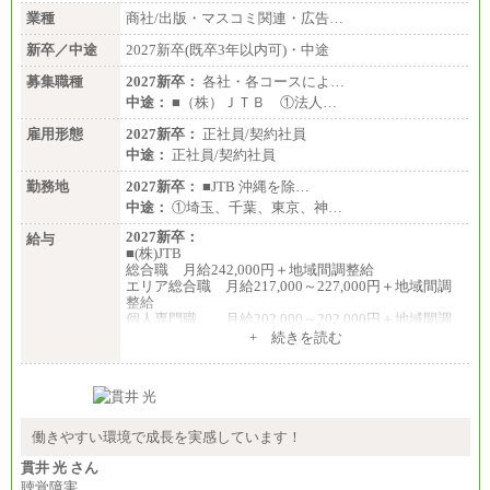
業種
商社/出版・マスコミ関連・広告…
新卒／中途
2027新卒(既卒3年以内可)・中途
募集職種
2027新卒：
各社・各コースによ…
中途：
■（株）ＪＴＢ ①法人…
雇用形態
2027新卒：
正社員/契約社員
中途：
正社員/契約社員
勤務地
2027新卒：
■JTB 沖縄を除…
中途：
①埼玉、千葉、東京、神…
2027新卒：
給与
■(株)JTB
総合職 月給242,000円＋地域間調整給
エリア総合職 月給217,000～227,000円＋地域間調
整給
個人専門職 月給202,000～202,000円＋地域間調
整給
+ 続きを読む
※詳細はJTBキャリアサイトよりご確認ください。
■(株)JTB商事
総合職 月給208,000～235,000円
エリア総合職 月給180,000～205,000円＋地域手当
※詳細はJTBキャリアサイトよりご確認ください。
働きやすい環境で成長を実感しています！
■(株)JTBパブリッシング ※2027年新卒募集終了
貫井 光 さん
総合職 月給271,000円
聴覚障害