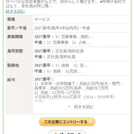
ローバルな安定基盤のもとで、自分らしく働けます。 ●特例子会社で
はなく、全社員が同じ職…
続きを読む
業種
サービス
新卒／中途
2027新卒(既卒3年以内可)・中途
募集職種
2027新卒：
1）労務事務…契約…
中途：
1）労務事務 2）人材…
雇用形態
2027新卒：
正社員/契約社員
中途：
正社員/契約社員
勤務地
2027新卒：
1）池袋 2）完…
中途：
1）池袋 2) 完全…
2027新卒：
給与
1）大学卒・大学院修了：月給21万円/短大・専門・
高専卒：月給20.5万円/高卒：月給19.7万円
2）月給：21万円～27万円
※高校卒は既卒のみ応募可（2024～2026年卒）
中途：
1）月給：21万円～25万円
+ 続きを読む
2）月給：21万円～27万円