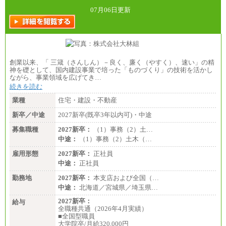
07月06日更新
創業以来、「 三箴（さんしん）－良く、廉く（やすく）、速い」の精
神を礎として、国内建設事業で培った「ものづくり」の技術を活かし
ながら、事業領域を広げてき…
続きを読む
業種
住宅・建設・不動産
新卒／中途
2027新卒(既卒3年以内可)・中途
募集職種
2027新卒：
（1）事務（2）土…
中途：
（1）事務（2）土木（…
雇用形態
2027新卒：
正社員
中途：
正社員
勤務地
2027新卒：
本支店および全国（…
中途：
北海道／宮城県／埼玉県…
2027新卒：
給与
全職種共通（2026年4月実績）
■全国型職員
大学院卒/月給320,000円