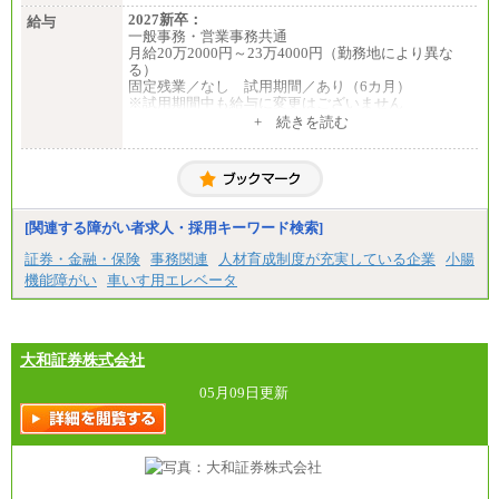
2027新卒：
給与
一般事務・営業事務共通
月給20万2000円～23万4000円（勤務地により異な
る）
固定残業／なし 試用期間／あり（6カ月）
※試用期間中も給与に変更はございません
中途：
+ 続きを読む
一般事務・営業事務共通
月給20万2000円～23万4000円（勤務地により異な
る）
固定残業／なし 試用期間／あり（6か月）
※試用期間中も給与に変更はございません。
[関連する障がい者求人・採用キーワード検索]
証券・金融・保険
事務関連
人材育成制度が充実している企業
小腸
機能障がい
車いす用エレベータ
大和証券株式会社
05月09日更新