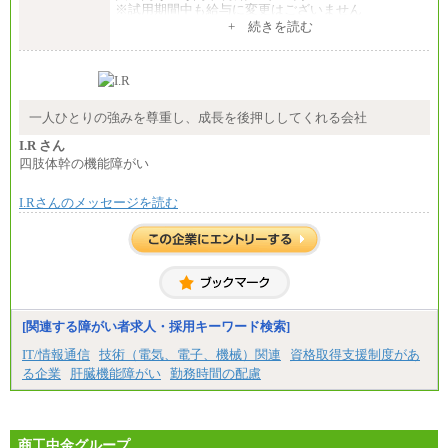
※試用期間中も給与に変更はございません
+ 続きを読む
エリアコース(一定地域であれば移動可能なコース)
大学院卒 月給264,000円／大学卒 月給250,000円／短
大・高専・専門卒 月給225,000円
※試用期間中も給与に変更はございません
中途：
月給：250,000円～400,000円
一人ひとりの強みを尊重し、成長を後押ししてくれる会社
想定年収：4,000,000円～6,000,000円
※試用期間中も給与に変更はございません。
I.R さん
四肢体幹の機能障がい
I.Rさんのメッセージを読む
[関連する障がい者求人・採用キーワード検索]
IT/情報通信
技術（電気、電子、機械）関連
資格取得支援制度があ
る企業
肝臓機能障がい
勤務時間の配慮
商工中金グループ