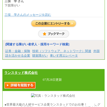
三俣 学 さん
下肢障がい
三俣 学さんのメッセージを読む
[関連する障がい者求人・採用キーワード検索]
証券・金融・保険
技術（ソフトウェア、ネットワーク）関連
外国
語を活かせる企業
聴覚障がい
車いす用エレベータ
ランスタッド株式会社
07月28日更新
●世界最大級の人材サービス企業ランスタッドでのお仕事！ ∟グ