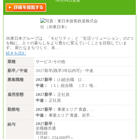
08月04日更新
JR東日本グループは、「モビリティ」と「生活ソリューション」の2つ
を軸に、人々の暮らしをより豊かに変えていくことを目指していま
す。 新たなまちづくり、未…
続きを読む
業種
サービス/その他
新卒／中途
2027新卒(既卒3年以内可)・中途
募集職種
2027新卒：
(1)総合職 (2…
中途：
（１）総合職 （２）地…
雇用形態
2027新卒：
正社員
中途：
正社員
勤務地
2027新卒：
事業エリア 青森、…
中途：
事業エリア 青森、岩手…
2027新卒：
給与
全職種共通
初任給
（月給）254,000円～