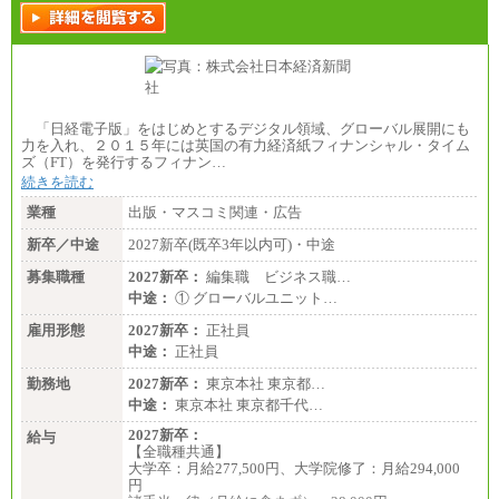
「日経電子版」をはじめとするデジタル領域、グローバル展開にも
力を入れ、２０１５年には英国の有力経済紙フィナンシャル・タイム
ズ（FT）を発行するフィナン…
続きを読む
業種
出版・マスコミ関連・広告
新卒／中途
2027新卒(既卒3年以内可)・中途
募集職種
2027新卒：
編集職 ビジネス職…
中途：
① グローバルユニット…
雇用形態
2027新卒：
正社員
中途：
正社員
勤務地
2027新卒：
東京本社 東京都…
中途：
東京本社 東京都千代…
2027新卒：
給与
【全職種共通】
大学卒：月給277,500円、大学院修了：月給294,000
円