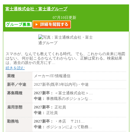
㉒月給185,000 円以上
㉓月給224,500円以上
富士通株式会社・富士通グループ
※全コース共通※ 能力・経験・勤務地などにより
異なります
07月10日更新
※試用期間中も給与に変更はございません。
スマホが、なんでも教えてくれる時代。 でも、これからの未来に地図
はない。 何が起こるかなんてわからない。 正解は変わる。検索結果
は、過去の誰かの見方にす…
続きを読む
業種
メーカー/IT/情報通信
新卒／中途
2027新卒(既卒3年以内可)・中途
募集職種
2027新卒：
＜富士通株式会社＞…
中途：
事務職系のポジションな…
雇用形態
2027新卒：
正社員
中途：
正社員
勤務地
2027新卒：
・本店 〒211…
中途：
ポジションによって勤務…