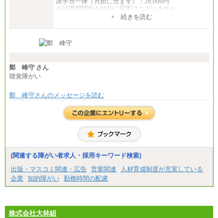
諸手当一律（月給に含まず）：28,000円
※試用期間中も給与に変更はございません
中途：
+ 続きを読む
【全職種共通】
月給370,000円～
※経験・能力等を考慮の上、当社規定により決定し
ます。
※試用期間中も給与に変更はございません。
※想定年収 6,000,000円～（住居費補助、子手当など
の各種手当を含む金額です）
鄭 峰守 さん
聴覚障がい
鄭 峰守さんのメッセージを読む
[関連する障がい者求人・採用キーワード検索]
出版・マスコミ関連・広告
営業関連
人材育成制度が充実している
企業
知的障がい
勤務時間の配慮
株式会社大林組