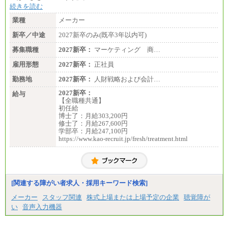
総合職 月給186,000～194,000円＋地域手当
続きを読む
※詳細はJTBキャリアサイトよりご確認ください。
業種
メーカー
■I&Jデジタルイノベーション(株)
新卒／中途
2027新卒のみ(既卒3年以内可)
総合職 月給224,500～242,600円＋地域手当
※詳細はJTBキャリアサイトよりご確認ください。
募集職種
2027新卒：
マーケティング 商…
＜有期社員コース＞
雇用形態
2027新卒：
正社員
■(株)JTBビジネストランスフォーム
有期契約職 月給185,000～195,000円
勤務地
2027新卒：
人財戦略および会計…
※詳細はJTBキャリアサイトよりご確認ください。
2027新卒：
給与
■(株)JTBパブリッシング ※2027年新卒募集終了
【全職種共通】
総合職 月給241,000円
初任給
中途：
博士了：月給303,200円
①月給227,000円以上
修士了：月給267,600円
②月給212,000円以上
学部卒：月給247,100円
③月給172,500円以上
https://www.kao-recruit.jp/fresh/treatment.html
④月給23万円～37万円
⑤月給20万円～25万円
⑥月給33万円～48万円
⑦月給271,000円以上
⑧～⑮月給200,000円〜月給400,000円
⑯月給185,000円以上
[関連する障がい者求人・採用キーワード検索]
⑰月給237,000円以上
⑱月給212,000円以上
メーカー
スタッフ関連
株式上場または上場予定の企業
聴覚障が
⑲東京：月給202,000 円以上 、京都：月給193,000 円
い
音声入力機器
以上
⑳月給205,000円以上
㉑月給185,000 円以上