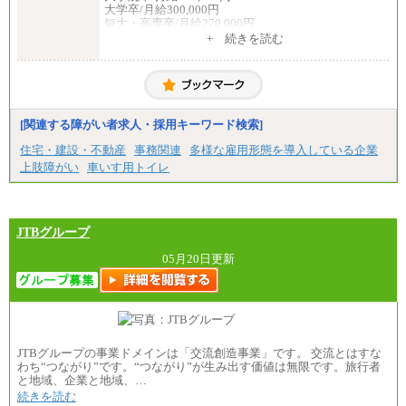
大学卒/月給300,000円
短大・高専卒/月給270,000円
+ 続きを読む
■拠点型職員※
大学院卒/月給256,000円～288,000円
大学卒/月給240,000円～270,000円
短大・高専卒/月給216,000円～243,000円
■特定職員※
[関連する障がい者求人・採用キーワード検索]
大学院卒/月給234,000円～263,000円
大学卒/月給219,000円～246,000円
住宅・建設・不動産
事務関連
多様な雇用形態を導入している企業
短大・高専卒/月給197,000円～222,000円
上肢障がい
車いす用トイレ
※拠点型職員、特定職員の給与は、生活の拠点が定
まることによるメリットおよび地域ごとの生計費な
どの地域差指数を勘案して拠点ごとに定めていま
す。
JTBグループ
中途：
全職種共通
05月20日更新
月給制
226,600円～390,100円（勤務地域等により異なりま
す）
・ご経験やスキルを考慮し、選考の中で決定いたし
ます。
・試用期間中も同額支給します。
JTBグループの事業ドメインは「交流創造事業」です。 交流とはすな
わち“つながり”です。“つながり”が生み出す価値は無限です。旅行者
と地域、企業と地域、…
続きを読む