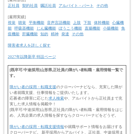
正社員
契約社員
嘱託社員
アルバイト・パート
その他
[雇用実績]
視覚
聴覚
平衡機能
音声言語機能
上肢
下肢
体幹機能
心臓機
能
呼吸器機能
じん臓機能
ぼうこう機能
直腸機能
小腸機能
免
疫機能
肝臓機能
知的
精神
発達
その他
障害者求人を詳しく探す
2027年以降新卒 特設ページ
[既卒可/中途採用]山形県,正社員の障がい者転職・雇用情報一覧で
す。
障がい者の採用・転職支援
のクローバーナビなら、充実した障が
い者就職支援、仕事情報をご提供いたします。
応募者の障害に応じた
求人検索
や、アルバイトから正社員まで充
実した求人情報を掲載中！
[既卒可/中途採用]山形県,正社員の障がい者転職・雇用情報をはじ
め、人気企業の求人情報を探すならクローバーナビをどうぞ。
障がい者の採用・転職支援情報
や就職サポート情報をお届けする
クローバーナビ。 新卒採用からアルバイト、正社員、中途採用ま