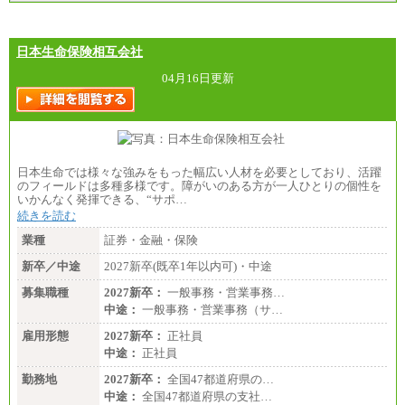
日本生命保険相互会社
04月16日更新
日本生命では様々な強みをもった幅広い人材を必要としており、活躍
のフィールドは多種多様です。障がいのある方が一人ひとりの個性を
いかんなく発揮できる、“サポ…
続きを読む
業種
証券・金融・保険
新卒／中途
2027新卒(既卒1年以内可)・中途
募集職種
2027新卒：
一般事務・営業事務…
中途：
一般事務・営業事務（サ…
雇用形態
2027新卒：
正社員
中途：
正社員
勤務地
2027新卒：
全国47都道府県の…
中途：
全国47都道府県の支社…