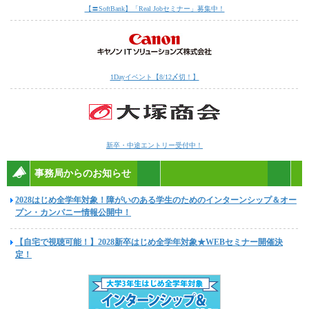
【〓SoftBank】「Real Jobセミナー」募集中！
1Dayイベント【8/12〆切！】
新卒・中途エントリー受付中！
事務局からのお知らせ
2028はじめ全学年対象！障がいのある学生のためのインターンシップ＆オー
プン・カンパニー情報公開中！
【自宅で視聴可能！】2028新卒はじめ全学年対象★WEBセミナー開催決
定！