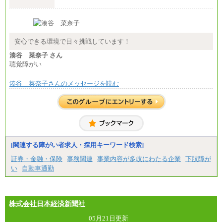
※試用期間中も給与に変更はございません
安心できる環境で日々挑戦しています！
湊谷 菜奈子 さん
聴覚障がい
湊谷 菜奈子さんのメッセージを読む
[関連する障がい者求人・採用キーワード検索]
証券・金融・保険
事務関連
事業内容が多岐にわたる企業
下肢障が
い
自動車通勤
株式会社日本経済新聞社
05月21日更新