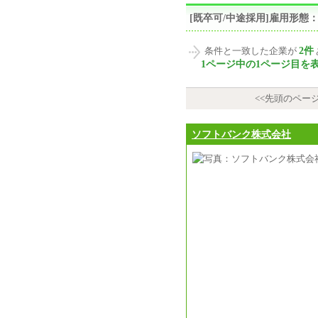
[既卒可/中途採用]雇用形
2件
条件と一致した企業が
1ページ中の1ページ目を
<<先頭のペー
ソフトバンク株式会社