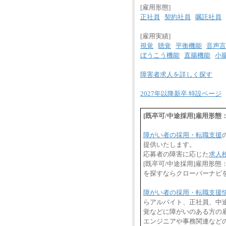
[雇用形態]
正社員
契約社員
嘱託社員
[雇用実績]
視覚
聴覚
平衡機能
音声言
ぼうこう機能
直腸機能
小
障害者求人を詳しく探す
2027年以降新卒 特設ページ
[既卒可/中途採用]雇用形
障がい者の採用・転職支援
提供いたします。
応募者の障害に応じた
求人
[既卒可/中途採用]雇用形
を探すならクローバーナビ
障がい者の採用・転職支援
らアルバイト、正社員、中
覚などに障がいのある方の雇
エンジニアや事務関連など