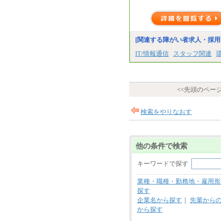
[関連する障がい者求人・採用
IT/情報通信
スタッフ関連
<<先頭のペー
検索をやりなおす
他の条件で検索
キーワードで探す
業種・職種・勤務地・雇用形
探す
企業名から探す
｜
先輩から
から探す