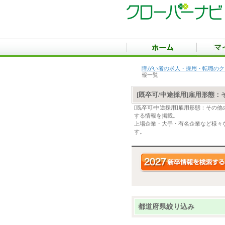
障がい者の求人・採用・転職のク
報一覧
[既卒可/中途採用]雇用形態
[既卒可/中途採用]雇用形態：その
する情報を掲載。
上場企業・大手・有名企業など様々な
す。
都道府県絞り込み