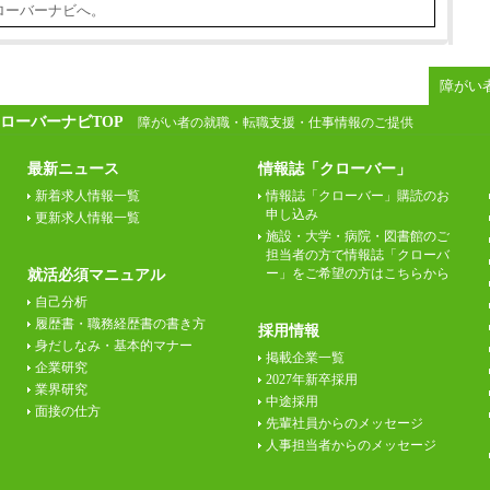
ローバーナビへ。
障がい
ローバーナビTOP
障がい者の就職・転職支援・仕事情報のご提供
最新ニュース
情報誌「クローバー」
新着求人情報一覧
情報誌「クローバー」購読のお
申し込み
更新求人情報一覧
施設・大学・病院・図書館のご
担当者の方で情報誌「クローバ
ー」をご希望の方はこちらから
就活必須マニュアル
自己分析
履歴書・職務経歴書の書き方
採用情報
身だしなみ・基本的マナー
掲載企業一覧
企業研究
2027年新卒採用
業界研究
中途採用
面接の仕方
先輩社員からのメッセージ
人事担当者からのメッセージ