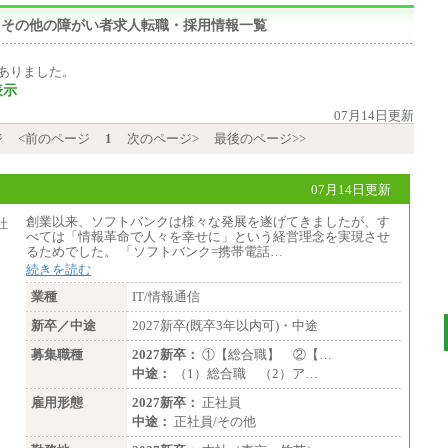
態：その他の障がい者求人転職・採用情報一覧
ありました。
表示
07月14日更新
ジ
<前のページ
1
次のページ>
最後のページ>>
07月14日更新
創業以来、ソフトバンクは様々な発展を遂げてきましたが、す
べては「情報革命で人々を幸せに」という経営理念を実現させ
るためでした。 「ソフトバンク=携帯電話…
続きを読む
業種
IT/情報通信
新卒／中途
2027新卒(既卒3年以内可)・中途
募集職種
2027新卒：
①【総合職】 ②【…
中途：
（1）総合職 （2）ア…
雇用形態
2027新卒：
正社員
中途：
正社員/その他