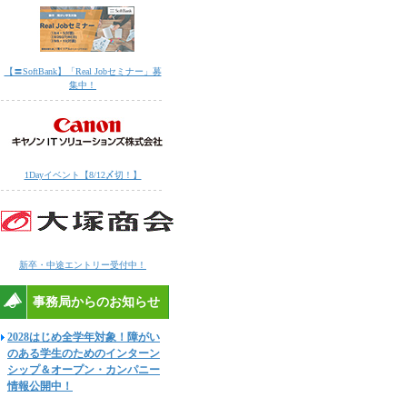
【〓SoftBank】「Real Jobセミナー」募
集中！
1Dayイベント【8/12〆切！】
新卒・中途エントリー受付中！
事務局からのお知らせ
2028はじめ全学年対象！障がい
のある学生のためのインターン
シップ＆オープン・カンパニー
情報公開中！