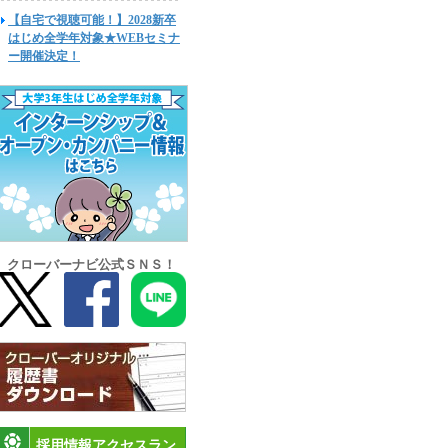
【自宅で視聴可能！】2028新卒
はじめ全学年対象★WEBセミナ
ー開催決定！
クローバーナビ公式ＳＮＳ！
採用情報アクセスラン