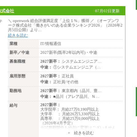
※別途、Workstyle支援金(月額4,000円）
株式会社
07月02日更新
＼ openwork 総合評価満足度「上位１%」獲得 ／ （オープンワ
ーク株式会社「働きがいのある企業ランキング2026」（2026年2
月5日公開）より…
続きを読む
業種
IT/情報通信
新卒／中途
2027新卒(既卒2年以内可)・中途
募集職種
2027新卒：
システムエンジニア…
中途：
①システムエンジニア（…
雇用形態
2027新卒：
正社員
中途：
正社員/その他
勤務地
2027新卒：
東京都内（品川、豊…
中途：
■品川（アレア品川、Ｎ…
2027新卒：
給与
大学院卒： 月給27万0,190円以上
大学卒 ： 月給26万5,330円以上
高専卒 ： 月給25万0,000円以上
（2026年4月予定）
※試用期間中も給与に変更はございません
中途：
+ 続きを読む
①月給：25万0,000円以上（諸手当含まず）