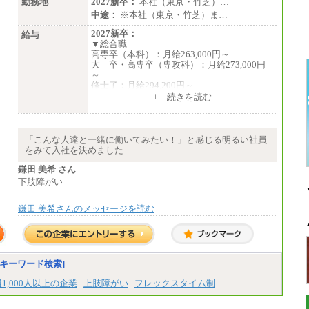
勤務地
2027新卒：
本社（東京・竹芝）…
中途：
※本社（東京・竹芝）ま…
2027新卒：
給与
▼総合職
高専卒（本科）：月給263,000円～
大 卒・高専卒（専攻科）：月給273,000円
～
修士了：月給294,200円～
博士了：月給304,800円～
+ 続きを読む
※卓越した能力、高度な技術や実績をお持ち
の方で、それらを入社後の実業務において発
揮できると認められる場合は、 上記の給与に
「こんな人達と一緒に働いてみたい！」と感じる明るい社員
関わらず個別設定することがあります
をみて入社を決めました
▼アソシエイト職
鎌田 美希 さん
月給235,000円
下肢障がい
全職種2025年度実績
鎌田 美希さんのメッセージを読む
※営業職に支給するインセンティブは除く
※試用期間中も給与に変更はございません
中途：
基本月給／20万5000円以上(正社員・準社
員）
キーワード検索]
※経験、能力を考慮の上、当社規定によ
1,000人以上の企業
上肢障がい
フレックスタイム制
り優遇いたします
※自己成長支援金(10,000円）を含む