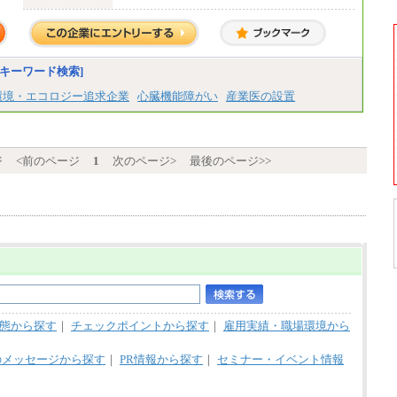
②月給：18万6,140円以上（諸手当含まず）
※試用期間中も給与に変更はございません
キーワード検索]
環境・エコロジー追求企業
心臓機能障がい
産業医の設置
ジ
<前のページ
1
次のページ>
最後のページ>>
態から探す
｜
チェックポイントから探す
｜
雇用実績・職場環境から
のメッセージから探す
｜
PR情報から探す
｜
セミナー・イベント情報