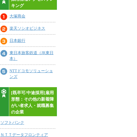
キング
大塚商会
楽天ソシオビジネス
日本銀行
東日本旅客鉄道（JR東日
本）
NTTドコモソリューショ
ンズ
[既卒可/中途採用]雇用
形態：その他の新着障
がい者求人・就職募集
の企業
ソフトバンク
ＮＴＴデータフロンティア