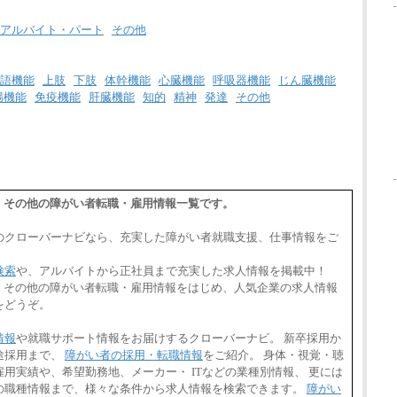
アルバイト・パート
その他
語機能
上肢
下肢
体幹機能
心臓機能
呼吸器機能
じん臓機能
腸機能
免疫機能
肝臓機能
知的
精神
発達
その他
態：その他の障がい者転職・雇用情報一覧です。
のクローバーナビなら、充実した障がい者就職支援、仕事情報をご
検索
や、アルバイトから正社員まで充実した求人情報を掲載中！
態：その他の障がい者転職・雇用情報をはじめ、人気企業の求人情報
をどうぞ。
情報
や就職サポート情報をお届けするクローバーナビ。 新卒採用か
途採用まで、
障がい者の採用・転職情報
をご紹介。 身体・視覚・聴
用実績や、希望勤務地、メーカー・ ITなどの業種別情報、 更には
の職種情報まで、様々な条件から求人情報を検索できます。
障がい