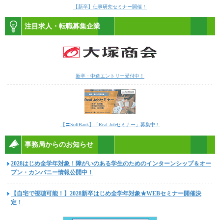
【新卒】仕事研究セミナー開催！
注目求人・転職募集企業
新卒・中途エントリー受付中！
【〓SoftBank】「Real Jobセミナー」募集中！
事務局からのお知らせ
2028はじめ全学年対象！障がいのある学生のためのインターンシップ＆オー
プン・カンパニー情報公開中！
【自宅で視聴可能！】2028新卒はじめ全学年対象★WEBセミナー開催決
定！