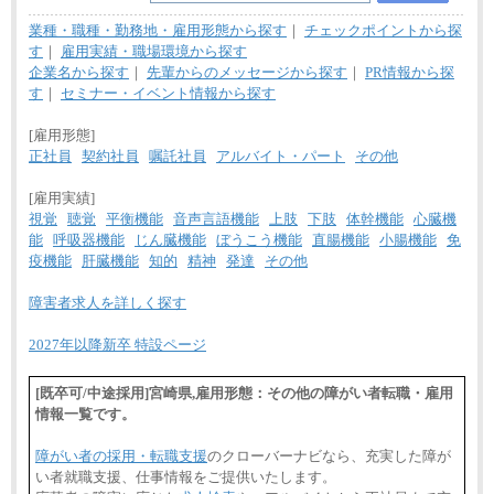
業種・職種・勤務地・雇用形態から探す
｜
チェックポイントから探
す
｜
雇用実績・職場環境から探す
企業名から探す
｜
先輩からのメッセージから探す
｜
PR情報から探
す
｜
セミナー・イベント情報から探す
[雇用形態]
正社員
契約社員
嘱託社員
アルバイト・パート
その他
[雇用実績]
視覚
聴覚
平衡機能
音声言語機能
上肢
下肢
体幹機能
心臓機
能
呼吸器機能
じん臓機能
ぼうこう機能
直腸機能
小腸機能
免
疫機能
肝臓機能
知的
精神
発達
その他
障害者求人を詳しく探す
2027年以降新卒 特設ページ
[既卒可/中途採用]宮崎県,雇用形態：その他の障がい者転職・雇用
情報一覧です。
障がい者の採用・転職支援
のクローバーナビなら、充実した障が
い者就職支援、仕事情報をご提供いたします。