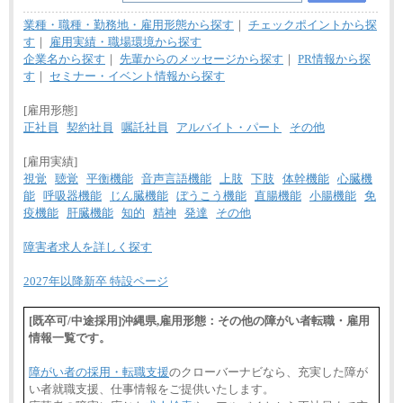
業種・職種・勤務地・雇用形態から探す
｜
チェックポイントから探
す
｜
雇用実績・職場環境から探す
企業名から探す
｜
先輩からのメッセージから探す
｜
PR情報から探
す
｜
セミナー・イベント情報から探す
[雇用形態]
正社員
契約社員
嘱託社員
アルバイト・パート
その他
[雇用実績]
視覚
聴覚
平衡機能
音声言語機能
上肢
下肢
体幹機能
心臓機
能
呼吸器機能
じん臓機能
ぼうこう機能
直腸機能
小腸機能
免
疫機能
肝臓機能
知的
精神
発達
その他
障害者求人を詳しく探す
2027年以降新卒 特設ページ
[既卒可/中途採用]沖縄県,雇用形態：その他の障がい者転職・雇用
情報一覧です。
障がい者の採用・転職支援
のクローバーナビなら、充実した障が
い者就職支援、仕事情報をご提供いたします。