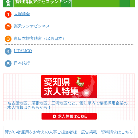
採用情報アクセスランキング
大塚商会
楽天ソシオビジネス
東日本旅客鉄道（JR東日本）
LITALICO
日本銀行
名古屋地区、尾張地区、三河地区など、愛知県内で積極採用企業の
求人情報はこちらから！
障がい者雇用をお考えの人事ご担当者様 広告掲載・資料請求はこちら