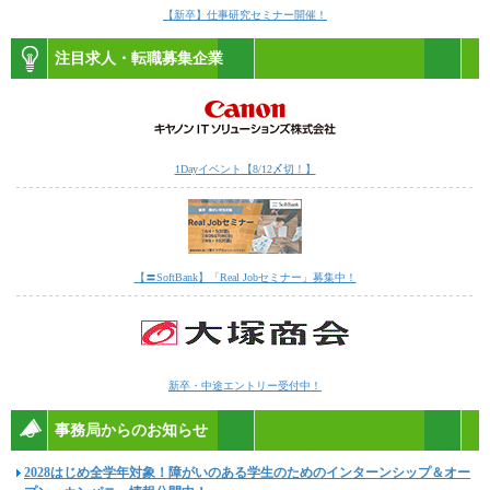
【新卒】仕事研究セミナー開催！
注目求人・転職募集企業
1Dayイベント【8/12〆切！】
【〓SoftBank】「Real Jobセミナー」募集中！
新卒・中途エントリー受付中！
事務局からのお知らせ
2028はじめ全学年対象！障がいのある学生のためのインターンシップ＆オー