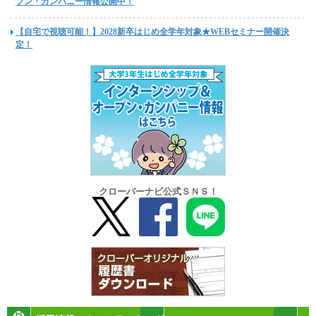
プン・カンパニー情報公開中！
【自宅で視聴可能！】2028新卒はじめ全学年対象★WEBセミナー開催決
定！
クローバーナビ公式ＳＮＳ！