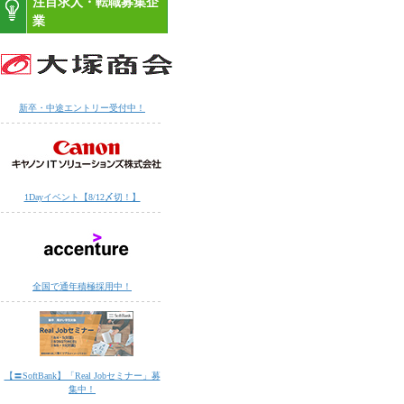
注目求人・転職募集企
業
新卒・中途エントリー受付中！
1Dayイベント【8/12〆切！】
全国で通年積極採用中！
【〓SoftBank】「Real Jobセミナー」募
集中！