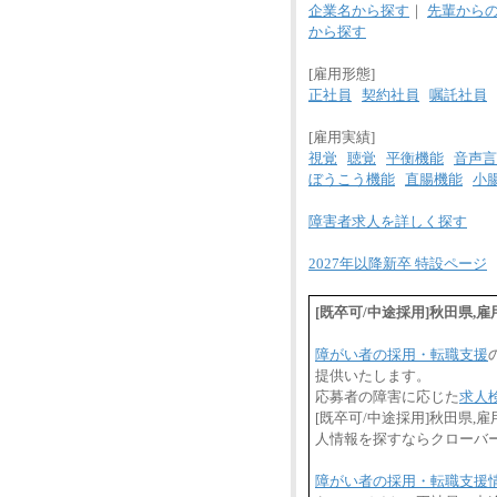
企業名から探す
｜
先輩から
から探す
[雇用形態]
正社員
契約社員
嘱託社員
[雇用実績]
視覚
聴覚
平衡機能
音声言
ぼうこう機能
直腸機能
小
障害者求人を詳しく探す
2027年以降新卒 特設ページ
[既卒可/中途採用]秋田県
障がい者の採用・転職支援
提供いたします。
応募者の障害に応じた
求人
[既卒可/中途採用]秋田県
人情報を探すならクローバ
障がい者の採用・転職支援