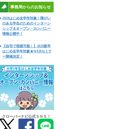
事務局からのお知らせ
2028はじめ全学年対象！障がい
のある学生のためのインターン
シップ＆オープン・カンパニー
情報公開中！
【自宅で視聴可能！】2028新卒
はじめ全学年対象★WEBセミナ
ー開催決定！
クローバーナビ公式ＳＮＳ！