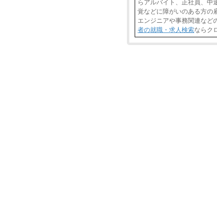
らアルバイト、正社員、中
覚などに障がいのある方の雇
エンジニアや事務関連など
者の就職・求人検索
ならク