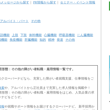
のメッセージから探す
｜
PR情報から探す
｜
セミナー・イベント情報
アルバイト・パート
その他
語機能
上肢
下肢
体幹機能
心臓機能
呼吸器機能
じん臓機能
腸機能
免疫機能
肝臓機能
知的
精神
発達
その他
,雇用形態：その他の障がい者転職・雇用情報一覧です。
のクローバーナビなら、充実した障がい者就職支援、仕事情報をご
検索
や、アルバイトから正社員まで充実した求人情報を掲載中！
,雇用形態：その他の障がい者転職・雇用情報をはじめ、人気企業の求
ーナビをどうぞ。
情報
や就職サポート情報をお届けするクローバーナビ。 新卒採用か