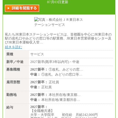
07月03日更新
私たちJR東日本ステーションサービスは、首都圏を中心にJR東日本の
駅の改札口やみどりの窓口等の駅業務、JR東日本営業研修センター及
びJR東日本運輸収入管…
続きを読む
業種
サービス
新卒／中途
2027新卒(既卒3年以内可)・中途
募集職種
2027新卒：
①改札、みどりの窓…
中途：
①改札、みどりの窓口等…
雇用形態
2027新卒：
正社員
中途：
正社員
勤務地
2027新卒：
本社所在地/東京都…
中途：
本社所在地/東京都渋谷…
2027新卒：
給与
【全職種共通】
大学・大学院卒 初任給 月給242,000円