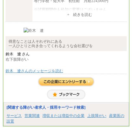
専門学校・短大卒 初任給 月給224,000円
※試用期間中も給与に変更はございません
中途：
+ 続きを読む
【全職種共通】
大学・大学院卒 初任給 月給242,000円
専門学校・短大卒 初任給 月給224,000円
最終学歴に応じ、上記新卒給与（高卒の場合は、月
給211,000円）を基本給とし、年齢や学歴などを考慮
して算定した調整手当を加算した額
得意なことは人それぞれにある
一人ひとりと向き合ってくれるような会社選びを
※試用期間中も給与に変更はございません
鈴木 遼 さん
右下肢障がい
鈴木 遼さんのメッセージを読む
[関連する障がい者求人・採用キーワード検索]
サービス
営業関連
増収または増益中の企業
上肢障がい
産業医の
設置