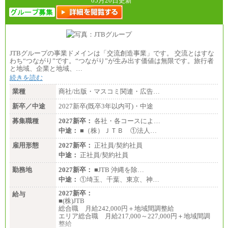
05月20日更新
JTBグループの事業ドメインは「交流創造事業」です。 交流とはすな
わち“つながり”です。“つながり”が生み出す価値は無限です。旅行者
と地域、企業と地域、…
続きを読む
業種
商社/出版・マスコミ関連・広告…
新卒／中途
2027新卒(既卒3年以内可)・中途
募集職種
2027新卒：
各社・各コースによ…
中途：
■（株）ＪＴＢ ①法人…
雇用形態
2027新卒：
正社員/契約社員
中途：
正社員/契約社員
勤務地
2027新卒：
■JTB 沖縄を除…
中途：
①埼玉、千葉、東京、神…
2027新卒：
給与
■(株)JTB
総合職 月給242,000円＋地域間調整給
エリア総合職 月給217,000～227,000円＋地域間調
整給