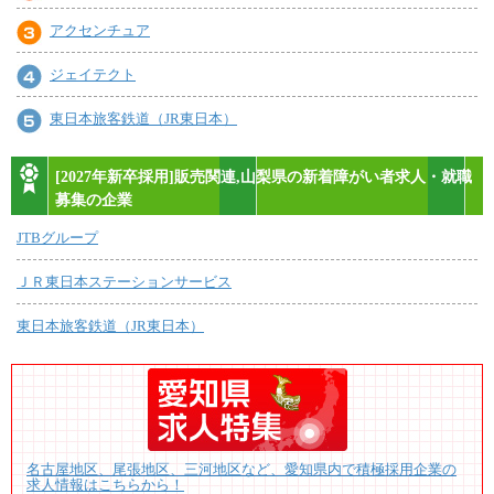
アクセンチュア
ジェイテクト
東日本旅客鉄道（JR東日本）
[2027年新卒採用]販売関連,山梨県の新着障がい者求人・就職
募集の企業
JTBグループ
ＪＲ東日本ステーションサービス
東日本旅客鉄道（JR東日本）
名古屋地区、尾張地区、三河地区など、愛知県内で積極採用企業の
求人情報はこちらから！