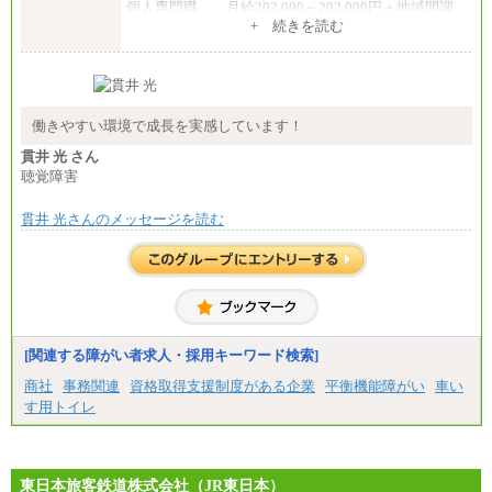
個人専門職 月給202,000～202,000円＋地域間調
整給
+ 続きを読む
※詳細はJTBキャリアサイトよりご確認ください。
■(株)JTB商事
総合職 月給208,000～235,000円
エリア総合職 月給180,000～205,000円＋地域手当
※詳細はJTBキャリアサイトよりご確認ください。
働きやすい環境で成長を実感しています！
■(株)JTBパブリッシング ※2027年新卒募集終了
貫井 光 さん
総合職 月給271,000円
聴覚障害
■(株)JTBビジネストラベルソリューションズ
貫井 光さんのメッセージを読む
総合職 月給220,000～230,000円＋地域間調整給
エリア総合職 月給206,000円～214,000＋地域間調
整給
※詳細はJTBキャリアサイトよりご確認ください。
■(株)JTBコミュニケーションデザイン
総合職 月給230,000円
みなし残業手当：20,000円（一律支給）※みなし
残業手当の残業時間は10.43時間。
[関連する障がい者求人・採用キーワード検索]
※超過勤務手当：みなし残業時間を超える残業時
商社
事務関連
資格取得支援制度がある企業
平衡機能障がい
車い
間に応じて、時間外手当等を支給。
す用トイレ
エリアサポート職 月給188,000円
※超過勤務手当：残業時間については全額時間外
手当を支給。
東日本旅客鉄道株式会社（JR東日本）
■（株）JTBグローバルマーケティング＆トラベル