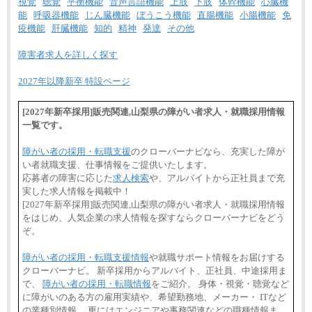
視覚
聴覚
平衡機能
音声言語機能
上肢
下肢
体幹機能
心臓機
能
呼吸器機能
じん臓機能
ぼうこう機能
直腸機能
小腸機能
免
疫機能
肝臓機能
知的
精神
発達
その他
障害者求人を詳しく探す
2027年以降新卒 特設ページ
[2027年新卒採用]販売関連,山梨県の障がい者求人・就職採用情報
一覧です。
障がい者の採用・転職支援
のクローバーナビなら、充実した障が
い者就職支援、仕事情報をご提供いたします。
応募者の障害に応じた
求人検索
や、アルバイトから正社員まで充
実した求人情報を掲載中！
[2027年新卒採用]販売関連,山梨県の障がい者求人・就職採用情報
をはじめ、人気企業の求人情報を探すならクローバーナビをどう
ぞ。
障がい者の採用・転職支援情報
や就職サポート情報をお届けする
クローバーナビ。 新卒採用からアルバイト、正社員、中途採用ま
で、
障がい者の採用・転職情報
をご紹介。 身体・視覚・聴覚など
に障がいのある方の雇用実績や、希望勤務地、メーカー・ ITなど
の業種別情報、 更にはエンジニアや事務関連などの職種情報ま