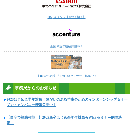
1Dayイベント【8/12〆切！】
全国で通年積極採用中！
【〓SoftBank】「Real Jobセミナー」募集中！
事務局からのお知らせ
2028はじめ全学年対象！障がいのある学生のためのインターンシップ＆オー
プン・カンパニー情報公開中！
【自宅で視聴可能！】2028新卒はじめ全学年対象★WEBセミナー開催決
定！