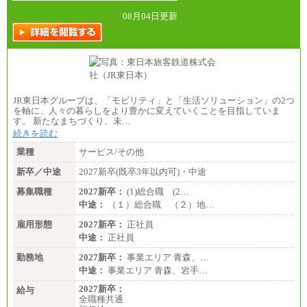
総合職 月給242,000円＋地域間調整給
訪日事業職 月給202,000～227,000円＋地域間調整
08月04日更新
給
※詳細はJTBキャリアサイトよりご確認ください。
■(株)JTBビジネストランスフォーム
総合職 月給205,000～225,000円＋地域間調整給
エリア総合職 月給185,000円＋地域間調整給
※詳細はJTBキャリアサイトよりご確認ください。
JR東日本グループは、「モビリティ」と「生活ソリューション」の2つ
■(株)JTBデータサービス ※2027年新卒募集終了
を軸に、人々の暮らしをより豊かに変えていくことを目指していま
総合職 月給186,000～194,000円＋地域手当
す。 新たなまちづくり、未…
※詳細はJTBキャリアサイトよりご確認ください。
続きを読む
■I&Jデジタルイノベーション(株)
業種
サービス/その他
総合職 月給224,500～242,600円＋地域手当
※詳細はJTBキャリアサイトよりご確認ください。
新卒／中途
2027新卒(既卒3年以内可)・中途
＜有期社員コース＞
募集職種
2027新卒：
(1)総合職 (2…
■(株)JTBビジネストランスフォーム
中途：
（１）総合職 （２）地…
有期契約職 月給185,000～195,000円
※詳細はJTBキャリアサイトよりご確認ください。
雇用形態
2027新卒：
正社員
中途：
正社員
■(株)JTBパブリッシング ※2027年新卒募集終了
総合職 月給241,000円
勤務地
2027新卒：
事業エリア 青森、…
中途：
中途：
事業エリア 青森、岩手…
①月給227,000円以上
②月給212,000円以上
2027新卒：
給与
③月給172,500円以上
全職種共通
④月給23万円～37万円