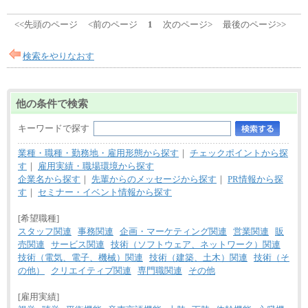
<<先頭のページ
<前のページ
1
次のページ>
最後のページ>>
検索をやりなおす
他の条件で検索
キーワードで探す
業種・職種・勤務地・雇用形態から探す
｜
チェックポイントから探
す
｜
雇用実績・職場環境から探す
企業名から探す
｜
先輩からのメッセージから探す
｜
PR情報から探
す
｜
セミナー・イベント情報から探す
[希望職種]
スタッフ関連
事務関連
企画・マーケティング関連
営業関連
販
売関連
サービス関連
技術（ソフトウェア、ネットワーク）関連
技術（電気、電子、機械）関連
技術（建築、土木）関連
技術（そ
の他）
クリエイティブ関連
専門職関連
その他
[雇用実績]