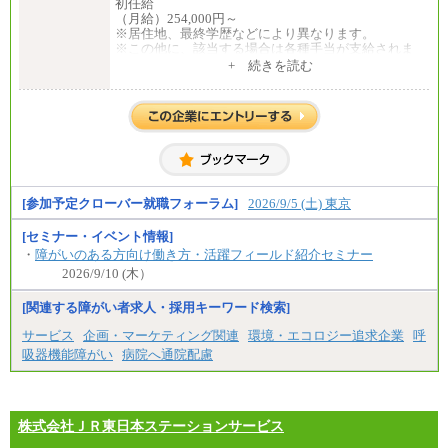
初任給
⑤月給20万円～25万円
（月給）254,000円～
⑥月給33万円～48万円
※居住地、最終学歴などにより異なります。
⑦月給271,000円以上
※この他に、該当する場合は各種手当が支給されま
⑧～⑮月給200,000円〜月給400,000円
す。
+ 続きを読む
⑯月給185,000円以上
※試用期間中も給与に変更はございません。
⑰月給237,000円以上
⑱月給212,000円以上
中途：
⑲東京：月給202,000 円以上 、京都：月給193,000 円
全職種共通
以上
初任給／月給263,000円～
⑳月給205,000円以上
※居住地、年齢により異なります。
㉑月給185,000 円以上
※この他に、該当する場合は各種手当が支給されま
㉒月給185,000 円以上
す。
㉓月給224,500円以上
※試用期間中も給与に変更はございません
[参加予定クローバー就職フォーラム]
2026/9/5 (土) 東京
※全コース共通※ 能力・経験・勤務地などにより
異なります
※試用期間中も給与に変更はございません。
[セミナー・イベント情報]
・
障がいのある方向け働き方・活躍フィールド紹介セミナー
2026/9/10 (木）
[関連する障がい者求人・採用キーワード検索]
サービス
企画・マーケティング関連
環境・エコロジー追求企業
呼
吸器機能障がい
病院へ通院配慮
株式会社ＪＲ東日本ステーションサービス