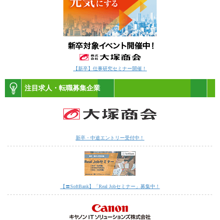
【新卒】仕事研究セミナー開催！
注目求人・転職募集企業
新卒・中途エントリー受付中！
【〓SoftBank】「Real Jobセミナー」募集中！