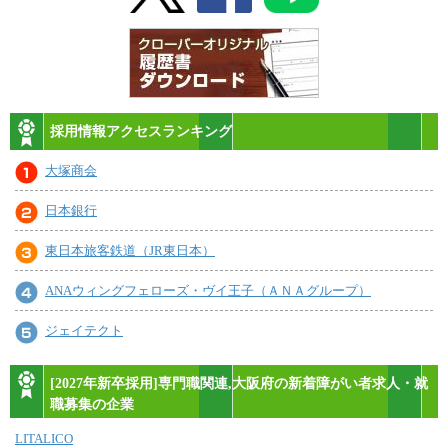
採用情報アクセスランキング
大塚商会
日本銀行
東日本旅客鉄道（JR東日本）
ANAウィングフェローズ・ヴイ王子（ＡＮＡグループ）
ジェイテクト
[2027年新卒採用]専門職関連,大阪府の新着障がい者求人・就
職募集の企業
LITALICO