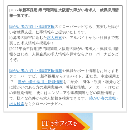
[2027年新卒採用]専門職関連,大阪府の障がい者求人・就職採用情
報一覧です。
障がい者の採用・転職支援
のクローバーナビなら、充実した障が
い者就職支援、仕事情報をご提供いたします。
応募者の障害に応じた
求人検索
や、アルバイトから正社員まで充
実した求人情報を掲載中！
[2027年新卒採用]専門職関連,大阪府の障がい者求人・就職採用情
報をはじめ、人気企業の求人情報を探すならクローバーナビをど
うぞ。
障がい者の採用・転職支援情報
や就職サポート情報をお届けする
クローバーナビ。 新卒採用からアルバイト、正社員、中途採用ま
で、
障がい者の採用・転職情報
をご紹介。 身体・視覚・聴覚など
に障がいのある方の雇用実績や、希望勤務地、メーカー・ ITなど
の業種別情報、 更にはエンジニアや事務関連などの職種情報ま
で、様々な条件から求人情報を検索できます。
障がい者の就職・
求人検索
ならクローバーナビへ。