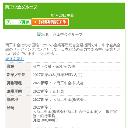
商工中金グループ
07月28日更新
商工中金はわが国唯一の中小企業専門総合金融機関です。中小企業金
融のリーディングバンクとして、日本経済の活力である中小企業とと
もに歩んでいます。 商工中金…
続きを読む
業種
証券・金融・保険/その他
新卒／中途
2027新卒のみ(既卒3年以内可)
募集職種
2027新卒：
＜商工中金(株式会…
雇用形態
2027新卒：
正社員
勤務地
2027新卒：
＜商工中金(株式会…
2027新卒：
給与
＜商工中金(株式会社商工組合中央金庫)＞ 銀行実
務・銀行事務
月給 300,000円