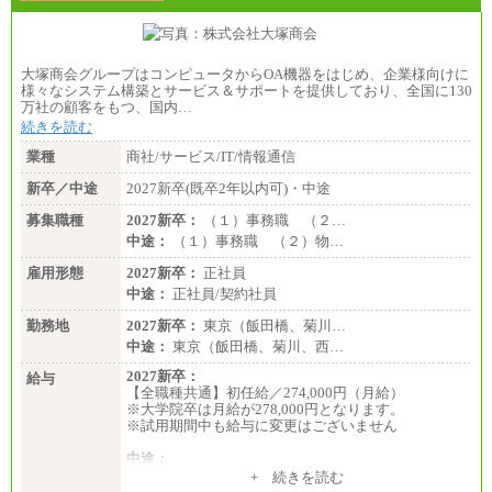
大塚商会グループはコンピュータからOA機器をはじめ、企業様向けに
様々なシステム構築とサービス＆サポートを提供しており、全国に130
万社の顧客をもつ、国内…
続きを読む
業種
商社/サービス/IT/情報通信
新卒／中途
2027新卒(既卒2年以内可)・中途
募集職種
2027新卒：
（１）事務職 （２…
中途：
（１）事務職 （２）物…
雇用形態
2027新卒：
正社員
中途：
正社員/契約社員
勤務地
2027新卒：
東京（飯田橋、菊川…
中途：
東京（飯田橋、菊川、西…
2027新卒：
給与
【全職種共通】初任給／274,000円（月給）
※大学院卒は月給が278,000円となります。
※試用期間中も給与に変更はございません
中途：
（１）～（４）274,000円（月給）～
+ 続きを読む
（５）235,000円（月給）～