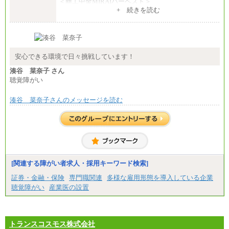
＜商工中金MIRAIハーベスト＞
月給 230,000円
+ 続きを読む
※試用期間中も給与に変更はございません
安心できる環境で日々挑戦しています！
湊谷 菜奈子 さん
聴覚障がい
湊谷 菜奈子さんのメッセージを読む
[関連する障がい者求人・採用キーワード検索]
証券・金融・保険
専門職関連
多様な雇用形態を導入している企業
聴覚障がい
産業医の設置
トランスコスモス株式会社