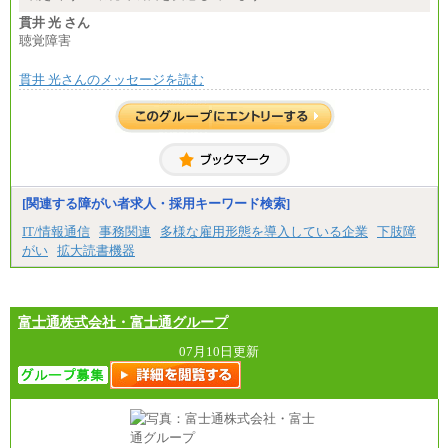
■(株)JTBパブリッシング ※2027年新卒募集終了
貫井 光 さん
総合職 月給271,000円
聴覚障害
■(株)JTBビジネストラベルソリューションズ
貫井 光さんのメッセージを読む
総合職 月給220,000～230,000円＋地域間調整給
エリア総合職 月給206,000円～214,000＋地域間調
整給
※詳細はJTBキャリアサイトよりご確認ください。
■(株)JTBコミュニケーションデザイン
総合職 月給230,000円
みなし残業手当：20,000円（一律支給）※みなし
残業手当の残業時間は10.43時間。
[関連する障がい者求人・採用キーワード検索]
※超過勤務手当：みなし残業時間を超える残業時
IT/情報通信
事務関連
多様な雇用形態を導入している企業
下肢障
間に応じて、時間外手当等を支給。
がい
拡大読書機器
エリアサポート職 月給188,000円
※超過勤務手当：残業時間については全額時間外
手当を支給。
富士通株式会社・富士通グループ
■（株）JTBグローバルマーケティング＆トラベル
総合職 月給242,000円＋地域間調整給
訪日事業職 月給202,000～227,000円＋地域間調整
07月10日更新
給
※詳細はJTBキャリアサイトよりご確認ください。
■(株)JTBビジネストランスフォーム
総合職 月給205,000～225,000円＋地域間調整給
エリア総合職 月給185,000円＋地域間調整給