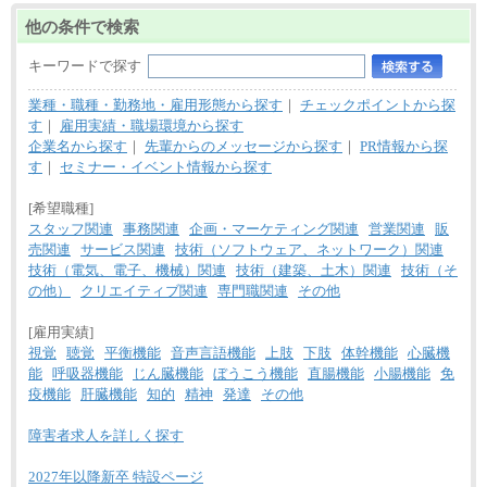
他の条件で検索
キーワードで探す
業種・職種・勤務地・雇用形態から探す
｜
チェックポイントから探
す
｜
雇用実績・職場環境から探す
企業名から探す
｜
先輩からのメッセージから探す
｜
PR情報から探
す
｜
セミナー・イベント情報から探す
[希望職種]
スタッフ関連
事務関連
企画・マーケティング関連
営業関連
販
売関連
サービス関連
技術（ソフトウェア、ネットワーク）関連
技術（電気、電子、機械）関連
技術（建築、土木）関連
技術（そ
の他）
クリエイティブ関連
専門職関連
その他
[雇用実績]
視覚
聴覚
平衡機能
音声言語機能
上肢
下肢
体幹機能
心臓機
能
呼吸器機能
じん臓機能
ぼうこう機能
直腸機能
小腸機能
免
疫機能
肝臓機能
知的
精神
発達
その他
障害者求人を詳しく探す
2027年以降新卒 特設ページ