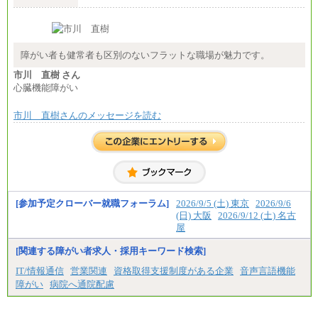
※経験・年齢などを考慮のうえ、当社規程により優
遇します。
※業務内容・勤務形態に応じて、上記給与の範囲内
でご相談をさせていただく事があります
※試用期間中も給与に変更はございません
障がい者も健常者も区別のないフラットな職場が魅力です。
市川 直樹 さん
心臓機能障がい
市川 直樹さんのメッセージを読む
[参加予定クローバー就職フォーラム]
2026/9/5 (土) 東京
2026/9/6
(日) 大阪
2026/9/12 (土) 名古
屋
[関連する障がい者求人・採用キーワード検索]
IT/情報通信
営業関連
資格取得支援制度がある企業
音声言語機能
障がい
病院へ通院配慮