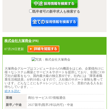
既卒者可の新卒求人も検索する
株式会社大塚商会
[PR]
07月29日更新
大塚商会グループはコンピュータからOA機器をはじめ、企業様向けに
様々なシステム構築とサービス＆サポートを提供しており、全国に130
万社の顧客をもつ、国内最大級の独立系SIです。社内には「障害者職
業生活相談員」が約10名いますので、入社後のサポート体制も整って
います。どんなことにもチャレンジしたいという、意欲のある人をお
待ちしています。…
続きを読む
業種
商社/サービス/IT/情報通信
新卒／中途
2027新卒(既卒2年以内可)・中途