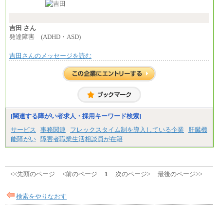
条件あり）
---
計：250,000円
吉田 さん
■その他職種共通
発達障害 (ADHD・ASD)
月給：25万3,400円～
※固定残業代20時間分を手当に含む(33,900円～)
吉田さんのメッセージを読む
※20時間を超過した場合は別途支給
※試用期間中も給与に変更はございません
中途：
(1)(2)月給：25万3400円～28万5900円
※固定残業代20時間分を手当に含む(33,900円～38,20
0円)
※20時間を超過した場合は別途支給
※試用期間中も給与に変更はございません
[関連する障がい者求人・採用キーワード検索]
サービス
事務関連
フレックスタイム制を導入している企業
肝臓機
能障がい
障害者職業生活相談員が在籍
<<先頭のページ
<前のページ
1
次のページ>
最後のページ>>
検索をやりなおす