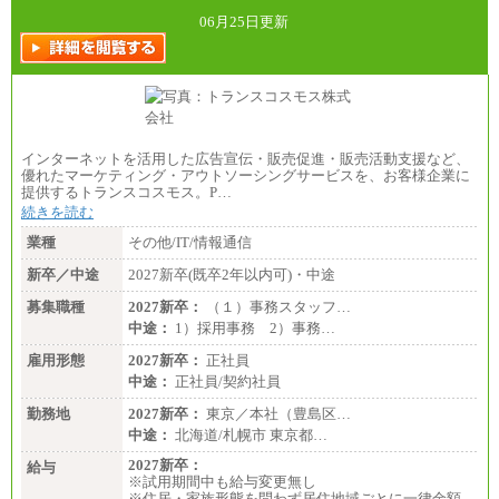
06月25日更新
インターネットを活用した広告宣伝・販売促進・販売活動支援など、
優れたマーケティング・アウトソーシングサービスを、お客様企業に
提供するトランスコスモス。P…
続きを読む
業種
その他/IT/情報通信
新卒／中途
2027新卒(既卒2年以内可)・中途
募集職種
2027新卒：
（１）事務スタッフ…
中途：
1）採用事務 2）事務…
雇用形態
2027新卒：
正社員
中途：
正社員/契約社員
勤務地
2027新卒：
東京／本社（豊島区…
中途：
北海道/札幌市 東京都…
2027新卒：
給与
※試用期間中も給与変更無し
※住居・家族形態を問わず居住地域ごとに一律金額