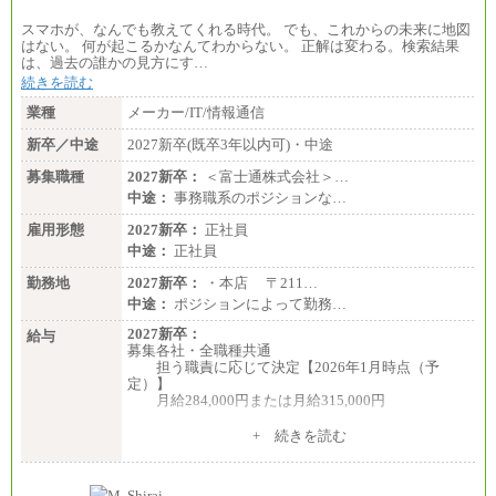
※詳細はJTBキャリアサイトよりご確認ください。
スマホが、なんでも教えてくれる時代。 でも、これからの未来に地図
■(株)JTBデータサービス ※2027年新卒募集終了
はない。 何が起こるかなんてわからない。 正解は変わる。検索結果
総合職 月給186,000～194,000円＋地域手当
は、過去の誰かの見方にす…
※詳細はJTBキャリアサイトよりご確認ください。
続きを読む
■I&Jデジタルイノベーション(株)
業種
メーカー/IT/情報通信
総合職 月給224,500～242,600円＋地域手当
※詳細はJTBキャリアサイトよりご確認ください。
新卒／中途
2027新卒(既卒3年以内可)・中途
＜有期社員コース＞
募集職種
2027新卒：
＜富士通株式会社＞…
■(株)JTBビジネストランスフォーム
中途：
事務職系のポジションな…
有期契約職 月給185,000～195,000円
※詳細はJTBキャリアサイトよりご確認ください。
雇用形態
2027新卒：
正社員
中途：
正社員
■(株)JTBパブリッシング ※2027年新卒募集終了
総合職 月給241,000円
勤務地
2027新卒：
・本店 〒211…
中途：
中途：
ポジションによって勤務…
①月給227,000円以上
②月給212,000円以上
2027新卒：
給与
③月給172,500円以上
募集各社・全職種共通
④月給23万円～37万円
担う職責に応じて決定【2026年1月時点（予
⑤月給20万円～25万円
定）】
⑥月給33万円～48万円
月給284,000円または月給315,000円
⑦月給271,000円以上
⑧～⑮月給200,000円〜月給400,000円
※入社後早期から、自律的な業務遂行が求めら
+ 続きを読む
⑯月給185,000円以上
れる職務を担う方については、月額給与315,000円で
⑰月給237,000円以上
す。
⑱月給212,000円以上
なお、高度なスキルや専門性を持ち、より高
⑲東京：月給202,000 円以上 、京都：月給193,000 円