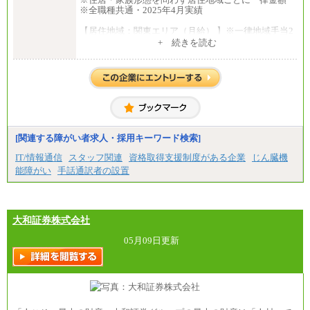
※全職種共通・2025年4月実績
【居住地域：関東エリア（月給） 】※一律地域手当2
5,000円含む
+ 続きを読む
大学院卒：276,100円
大学卒：250,000円
高専卒：244,800円
短大・専門3年制卒：235,300円
短大・専門2年制卒：222,600円
専門1年制卒：212,900円
【居住地域：関西エリア（月給） 】※一律地域手当1
5,000円含む
[関連する障がい者求人・採用キーワード検索]
大学院卒：266,100円
大学卒：240,000円
IT/情報通信
スタッフ関連
資格取得支援制度がある企業
じん臓機
高専卒：234,800円
能障がい
手話通訳者の設置
短大・専門3年制卒：225,300円
短大・専門2年制卒：212,600円
専門1年制卒：202,900円
中途：
【全職種共通】
大和証券株式会社
〔正社員〕
月給212,900円～330,000円
05月09日更新
※実務経験に応じてご相談させていただきます（上
記金額を超える可能性あり）
※職種8）を除き、正社員の場合勤務地は本社のみと
なります
※交通費：月5万円まで