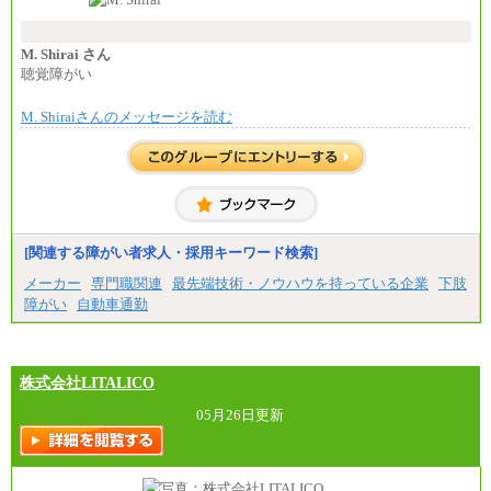
い職責を担う方については、さらに高い金額を個別
以上
に設定します。
⑳月給205,000円以上
※習熟度を上げるための育成が一定期間必要で
㉑月給185,000 円以上
上司の指示に基づき職務を遂行する方については、
M. Shirai さん
㉒月給185,000 円以上
月額給与284,000円となります。
聴覚障がい
㉓月給224,500円以上
※個別に設定する給与については、選考の過程
※全コース共通※ 能力・経験・勤務地などにより
で決定していきます。
異なります
M. Shiraiさんのメッセージを読む
※上記に加え、所定労働時間外に勤務をした場
※試用期間中も給与に変更はございません。
合には、時間外勤務手当を支給します。
※試用期間中も給与に変更はございません。
中途：
＜募集各社・全職種共通＞
月給21万円以上～
※試用期間中の給与に変更はありません。
[関連する障がい者求人・採用キーワード検索]
※経験・能力を考慮し、当社規定により決定いたし
メーカー
専門職関連
最先端技術・ノウハウを持っている企業
下肢
ます。
障がい
自動車通勤
株式会社LITALICO
05月26日更新