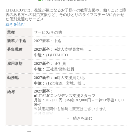
LITALICOでは、発達が気になるお子様への教育支援や、働くことに障
害のある方への就労支援など、そのひとりのライフステージに合わせ
た個別最適なサービス…
続きを読む
業種
サービス/その他
新卒／中途
2027新卒・中途
募集職種
2027新卒：
■対人支援員業務 …
中途：
(1)LITALICO…
雇用形態
2027新卒：
正社員
中途：
正社員/契約社員
勤務地
2027新卒：
■対人支援員 ①北…
中途：
(1)北海道、宮城、栃…
2027新卒：
給与
■LITALICOレジデンス支援スタッフ
月給：202,000円（本給192,000円＋一律LP手当10,00
0円）
※試用期間中も給与に変更はございません
※月収目安
月給：202,000円
+ 続きを読む
夜勤手当：28,000円（月4回）※1回7,000円、実際の
夜勤回数により変動
東京都居住支援特別手当：20,000円（※支給期間・