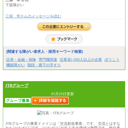
下肢障がい
三俣 学さんのメッセージを読む
[関連する障がい者求人・採用キーワード検索]
証券・金融・保険
専門職関連
従業員1,000人以上の企業
ぼうこう
機能障がい
階段・廊下の手すり
JTBグループ
05月20日更新
JTBグループの事業ドメインは「交流創造事業」です。 交流とはすな
わち“つながり”です。“つながり”が生み出す価値は無限です。旅行者