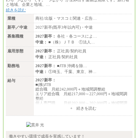
と地域、企業と地域、…
続きを読む
業種
商社/出版・マスコミ関連・広告…
新卒／中途
2027新卒(既卒3年以内可)・中途
募集職種
2027新卒：
各社・各コースによ…
中途：
■（株）ＪＴＢ ①法人…
雇用形態
2027新卒：
正社員/契約社員
中途：
正社員/契約社員
勤務地
2027新卒：
■JTB 沖縄を除…
中途：
①埼玉、千葉、東京、神…
2027新卒：
給与
■(株)JTB
総合職 月給242,000円＋地域間調整給
エリア総合職 月給217,000～227,000円＋地域間調
整給
個人専門職 月給202,000～202,000円＋地域間調
整給
+ 続きを読む
※詳細はJTBキャリアサイトよりご確認ください。
■(株)JTB商事
総合職 月給208,000～235,000円
エリア総合職 月給180,000～205,000円＋地域手当
※詳細はJTBキャリアサイトよりご確認ください。
働きやすい環境で成長を実感しています！