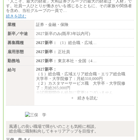
〔契約社員〕
「人こそ、最大の財産」大和証券グループの最大の財産は「人材」で
札幌 ：時給1,100円～1,450円
す。社員一人ひとりが働きがいを感じるとともに、その家族や関係者
東京 ：時給1,226円～1,400円
を含め、当社グループの一員で…
横浜 ：時給1,225円～
続きを読む
川口 ：時給1,150円～
大阪 ：時給1,177円～1,400円
業種
証券・金融・保険
佐世保：時給1,035円～
沖縄 ：時給1,025円～1,350円
新卒／中途
2027新卒のみ(既卒3年以内可)
※給与は実務経験・職種・配属部署によって異なり
募集職種
ます
2027新卒：
（1）総合職・広域…
※交通費：月5万円まで
雇用形態
2027新卒：
正社員
勤務地
2027新卒：
東京本社・全国（4…
2027新卒：
給与
（１）総合職・広域エリア総合職・エリア総合職
大学卒・大学院修了：月給310,000円
（２）カスタマーサービス職 大学卒・大学院修
了：月給265,000円
※試用期間中も給与に変更はございません
+ 続きを読む
風通しの良い職場で障がいのことも気軽に相談。
総合職に職制転向してキャリアアップを目指す。
三俣 学 さん