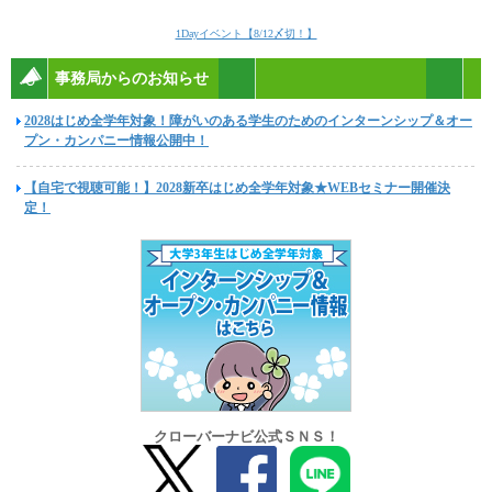
1Dayイベント【8/12〆切！】
事務局からのお知らせ
2028はじめ全学年対象！障がいのある学生のためのインターンシップ＆オー
プン・カンパニー情報公開中！
【自宅で視聴可能！】2028新卒はじめ全学年対象★WEBセミナー開催決
定！
クローバーナビ公式ＳＮＳ！