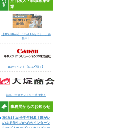
注目求人・転職募集企
業
【〓SoftBank】「Real Jobセミナー」募
集中！
1Dayイベント【8/12〆切！】
新卒・中途エントリー受付中！
事務局からのお知らせ
2028はじめ全学年対象！障がい
のある学生のためのインターン