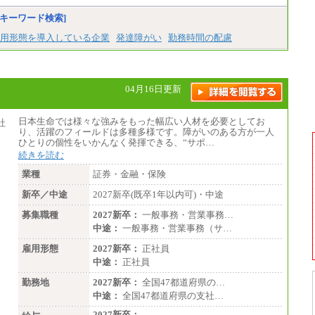
キーワード検索]
用形態を導入している企業
発達障がい
勤務時間の配慮
04月16日更新
日本生命では様々な強みをもった幅広い人材を必要としてお
り、活躍のフィールドは多種多様です。障がいのある方が一人
ひとりの個性をいかんなく発揮できる、“サポ…
続きを読む
業種
証券・金融・保険
新卒／中途
2027新卒(既卒1年以内可)・中途
募集職種
2027新卒：
一般事務・営業事務…
中途：
一般事務・営業事務（サ…
雇用形態
2027新卒：
正社員
中途：
正社員
勤務地
2027新卒：
全国47都道府県の…
中途：
全国47都道府県の支社…
2027新卒：