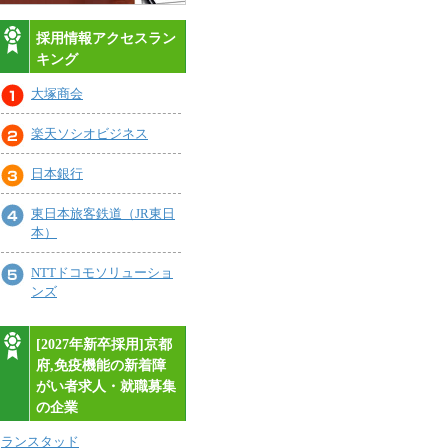
採用情報アクセスラン
キング
大塚商会
楽天ソシオビジネス
日本銀行
東日本旅客鉄道（JR東日
本）
NTTドコモソリューショ
ンズ
[2027年新卒採用]京都
府,免疫機能の新着障
がい者求人・就職募集
の企業
ランスタッド