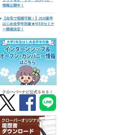
シップ＆オープン・カンパニー
情報公開中！
【自宅で視聴可能！】2028新卒
はじめ全学年対象★WEBセミナ
ー開催決定！
クローバーナビ公式ＳＮＳ！