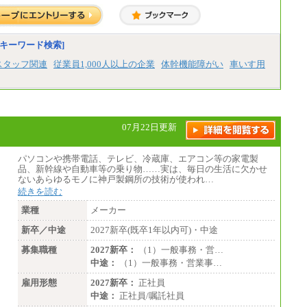
■(株)JTBパブリッシング ※2027年新卒募集
終了
総合職 月給271,000円
■(株)JTBビジネストラベルソリューションズ
キーワード検索]
総合職 月給220,000～230,000円＋地域間調
整給
スタッフ関連
従業員1,000人以上の企業
体幹機能障がい
車いす用
エリア総合職 月給206,000円～214,000＋地
域間調整給
※詳細はJTBキャリアサイトよりご確認くだ
さい。
■(株)JTBコミュニケーションデザイン
07月22日更新
総合職 月給230,000円
みなし残業手当：20,000円（一律支給）※
みなし残業手当の残業時間は10.43時間。
パソコンや携帯電話、テレビ、冷蔵庫、エアコン等の家電製
※超過勤務手当：みなし残業時間を超える
品、新幹線や自動車等の乗り物……実は、毎日の生活に欠かせ
残業時間に応じて、時間外手当等を支給。
ないあらゆるモノに神戸製鋼所の技術が使われ…
続きを読む
エリアサポート職 月給188,000円
※超過勤務手当：残業時間については全額
業種
メーカー
時間外手当を支給。
新卒／中途
2027新卒(既卒1年以内可)・中途
■（株）JTBグローバルマーケティング＆トラ
ベル
募集職種
2027新卒：
（1）一般事務・営…
総合職 月給242,000円＋地域間調整給
中途：
（1）一般事務・営業事…
訪日事業職 月給202,000～227,000円＋地域
間調整給
雇用形態
2027新卒：
正社員
※詳細はJTBキャリアサイトよりご確認くだ
中途：
正社員/嘱託社員
さい。