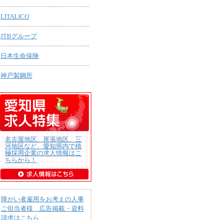
LITALICO
JTBグループ
日本生命保険
神戸製鋼所
名古屋地区、尾張地区、三
河地区など、愛知県内で積
極採用企業の求人情報はこ
ちらから！
障がい者雇用をお考えの人事
ご担当者様 広告掲載・資料
請求はこちら