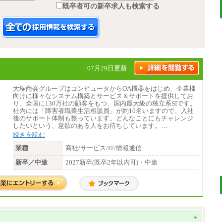
既卒者可の新卒求人も検索する
07月29日更新
大塚商会グループはコンピュータからOA機器をはじめ、企業様
向けに様々なシステム構築とサービス＆サポートを提供してお
り、全国に130万社の顧客をもつ、国内最大級の独立系SIです。
社内には「障害者職業生活相談員」が約10名いますので、入社
後のサポート体制も整っています。どんなことにもチャレンジ
したいという、意欲のある人をお待ちしています。…
続きを読む
業種
商社/サービス/IT/情報通信
新卒／中途
2027新卒(既卒2年以内可)・中途
+