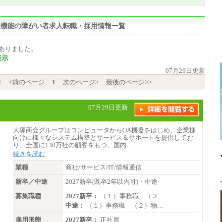
,免疫機能の障がい者求人転職・採用情報一覧
ありました。
表示
07月29日更新
ジ
<前のページ
1
次のページ>
最後のページ>>
07月29日更新
大塚商会グループはコンピュータからOA機器をはじめ、企業様
向けに様々なシステム構築とサービス＆サポートを提供してお
り、全国に130万社の顧客をもつ、国内…
続きを読む
業種
商社/サービス/IT/情報通信
新卒／中途
2027新卒(既卒2年以内可)・中途
募集職種
2027新卒：
（１）事務職 （２…
中途：
（１）事務職 （２）物…
雇用形態
2027新卒：
正社員