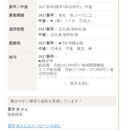
新卒／中途
2027新卒(既卒3年以内可)・中途
募集職種
2027新卒：
各社・各コースによ…
中途：
■（株）ＪＴＢ ①法人…
雇用形態
2027新卒：
正社員/契約社員
中途：
正社員/契約社員
勤務地
2027新卒：
■JTB 沖縄を除…
中途：
①埼玉、千葉、東京、神…
2027新卒：
給与
■(株)JTB
総合職 月給242,000円＋地域間調整給
エリア総合職 月給217,000～227,000円＋地
域間調整給
個人専門職 月給202,000～202,000円＋地
域間調整給
+ 続きを読む
※詳細はJTBキャリアサイトよりご確認くだ
さい。
■(株)JTB商事
働きやすい環境で成長を実感しています！
総合職 月給208,000～235,000円
エリア総合職 月給180,000～205,000円＋地
貫井 光 さん
域手当
聴覚障害
※詳細はJTBキャリアサイトよりご確認くだ
さい。
貫井 光さんのメッセージを読む