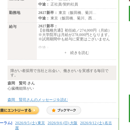
中途：
正社員/契約社員
勤務地
2027新卒：
東京（飯田橋、菊川…
中途：
東京（飯田橋、菊川、西…
2027新卒：
給与
【全職種共通】初任給／274,000円（月給）
※大学院卒は月給が278,000円となります。
※試用期間中も給与に変更はございません
中途：
（１）～（４）274,000円（月給）～
+ 続きを読む
（５）235,000円（月給）～
※経験・年齢などを考慮のうえ、当社規程に
より優遇します。
※業務内容・勤務形態に応じて、上記給与の
障がい者採用で当社と出会い、働きがいを実感する毎日で
範囲内でご相談をさせていただく事がありま
す。
す
※試用期間中も給与に変更はございません
森岡 賢司 さん
心臓機能障がい
森岡 賢司さんのメッセージを読む
ーラム]
2026/9/5 (土) 東京
2026/9/6 (日) 大阪
2026/9/12 (土) 名古
屋