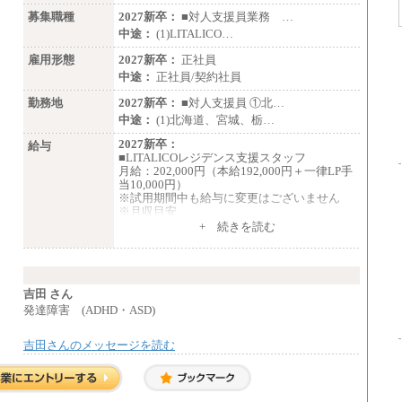
③月給172,500円以上
④月給23万円～37万円
募集職種
2027新卒：
■対人支援員業務 …
⑤月給20万円～25万円
中途：
(1)LITALICO…
⑥月給33万円～48万円
⑦月給271,000円以上
雇用形態
2027新卒：
正社員
⑧～⑮月給200,000円〜月給400,000円
中途：
正社員/契約社員
⑯月給185,000円以上
⑰月給237,000円以上
勤務地
2027新卒：
■対人支援員 ①北…
⑱月給212,000円以上
中途：
(1)北海道、宮城、栃…
⑲東京：月給202,000 円以上 、京都：月給19
3,000 円以上
2027新卒：
給与
⑳月給205,000円以上
■LITALICOレジデンス支援スタッフ
㉑月給185,000 円以上
月給：202,000円（本給192,000円＋一律LP手
㉒月給185,000 円以上
当10,000円）
㉓月給224,500円以上
※試用期間中も給与に変更はございません
※全コース共通※ 能力・経験・勤務地など
※月収目安
により異なります
月給：202,000円
+ 続きを読む
※試用期間中も給与に変更はございません。
夜勤手当：28,000円（月4回）※1回7,000
円、実際の夜勤回数により変動
東京都居住支援特別手当：20,000円（※支給
期間・条件あり）
---
吉田 さん
計：250,000円
発達障害 (ADHD・ASD)
■その他職種共通
吉田さんのメッセージを読む
月給：25万3,400円～
※固定残業代20時間分を手当に含む(33,900円
～)
※20時間を超過した場合は別途支給
※試用期間中も給与に変更はございません