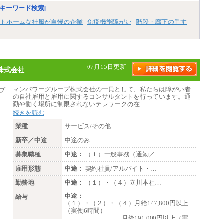
中途：
キーワード検索]
(1)(2)月給：25万3400円～28万5900円
※固定残業代20時間分を手当に含む(33,900円
トホームな社風が自慢の企業
免疫機能障がい
階段・廊下の手す
～38,200円)
※20時間を超過した場合は別途支給
※試用期間中も給与に変更はございません
07月15日更新
株式会社
マンパワーグループ株式会社の一員として、私たちは障がい者
の自社雇用と雇用に関するコンサルタントを行っています。通
勤や働く場所に制限されないテレワークの在…
続きを読む
業種
サービス/その他
新卒／中途
中途のみ
募集職種
中途：
（１）一般事務（通勤／…
雇用形態
中途：
契約社員/アルバイト・…
勤務地
中途：
（１）・（４）立川本社…
中途：
給与
（１）・（２）・（４）月給147,800円以上
（実働6時間）
月給191,000円以上（実