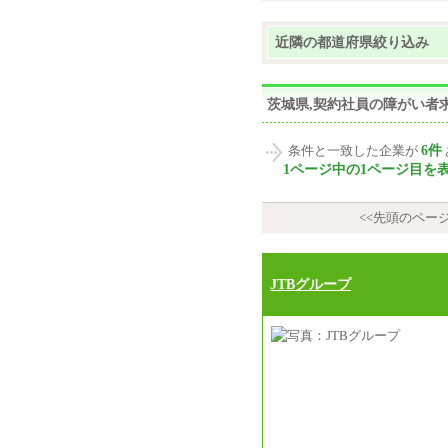
近隣の都道府県絞り込み
茨城県,契約社員の障がい者
6件
条件と一致した企業が
1ページ中の1ページ目を
<<先頭のペー
JTBグループ