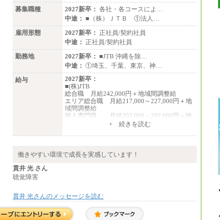
募集職種
2027新卒：
各社・各コースによ…
中途：
■（株）ＪＴＢ ①法人…
雇用形態
2027新卒：
正社員/契約社員
中途：
正社員/契約社員
勤務地
2027新卒：
■JTB 沖縄を除…
中途：
①埼玉、千葉、東京、神…
2027新卒：
給与
■(株)JTB
総合職 月給242,000円＋地域間調整給
エリア総合職 月給217,000～227,000円＋地
域間調整給
個人専門職 月給202,000～202,000円＋地
域間調整給
+ 続きを読む
※詳細はJTBキャリアサイトよりご確認くだ
さい。
■(株)JTB商事
働きやすい環境で成長を実感しています！
総合職 月給208,000～235,000円
エリア総合職 月給180,000～205,000円＋地
貫井 光 さん
域手当
聴覚障害
※詳細はJTBキャリアサイトよりご確認くだ
さい。
貫井 光さんのメッセージを読む
■(株)JTBパブリッシング ※2027年新卒募集
終了
総合職 月給271,000円