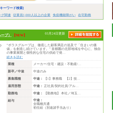
■(株)JTBビジネストラベルソリューションズ
キーワード検索]
総合職 月給220,000～230,000円＋地域間調
整給
ング関連
従業員1,000人以上の企業
免疫機能障がい
在宅勤務
エリア総合職 月給206,000円～214,000＋地
域間調整給
※詳細はJTBキャリアサイトよりご確認くだ
さい。
03月24日更新
ループ）
【NEW】
■(株)JTBコミュニケーションデザイン
総合職 月給230,000円
みなし残業手当：20,000円（一律支給）※
“ポラスグループは、徹底した顧客満足の追及で「住まいの価
みなし残業手当の残業時間は10.43時間。
値」を創造し続けています。” 首都圏の北部地域を中心に、独自
※超過勤務手当：みなし残業時間を超える
の事業展開と個性的な住宅の供給で発…
残業時間に応じて、時間外手当等を支給。
続きを読む
エリアサポート職 月給188,000円
業種
メーカー/住宅・建設・不動産/…
※超過勤務手当：残業時間については全額
新卒／中途
時間外手当を支給。
中途のみ
募集職種
中途：
【1】事務職 【2】技…
■（株）JTBグローバルマーケティング＆トラ
ベル
雇用形態
中途：
正社員/契約社員/アル…
総合職 月給242,000円＋地域間調整給
訪日事業職 月給202,000～227,000円＋地域
勤務地
中途：
【勤務地】 本社／埼玉…
間調整給
※詳細はJTBキャリアサイトよりご確認くだ
中途：
給与
さい。
全職種共通
初任給（別途諸手当あり）
■(株)JTBビジネストランスフォーム
総合職 月給205,000～225,000円＋地域間調