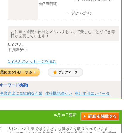
働7.5時間）
（３）月給191,000円以上（実働7.5時間）
+ 続きを読む
（５）月給147,800円以上（実働6時間）
-----
時給 1,226円（実働4.5時間）
お仕事・通院・休日とメリハリをつけて楽しむことができ毎
※基本給に加算して以下手当有（いず
日が充実しています！
れも時間額換算額）
・退職金相当手当 37円
C.Y さん
・賞与相当手当 127円
下肢障がい
合計時給額 1,390円
C.Yさんのメッセージを読む
※全ての求人において試用期間中も給与に変
更はございません。
キーワード検索]
事業進出に意欲的な企業
体幹機能障がい
車いす用エレベータ
06月08日更新
大和ハウス工業ではさまざまな働き方を取り入れています！ ・