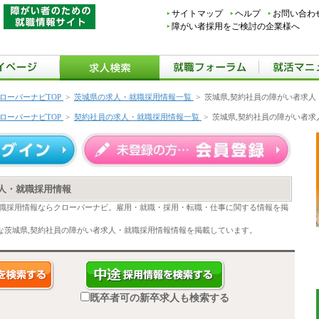
サイトマップ
ヘルプ
お問い合わ
障がい者採用をご検討の企業様へ
ローバーナビTOP
>
茨城県の求人・就職採用情報一覧
>
茨城県,契約社員の障がい者求人
ローバーナビTOP
>
契約社員の求人・就職採用情報一覧
>
茨城県,契約社員の障がい者求
人・就職採用情報
就職採用情報ならクローバーナビ。雇用・就職・採用・転職・仕事に関する情報を掲
な茨城県,契約社員の障がい者求人・就職採用情報情報を掲載しています。
既卒者可の新卒求人も検索する