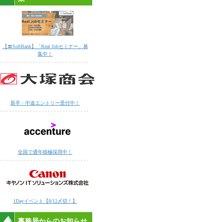
【〓SoftBank】「Real Jobセミナー」募
集中！
新卒・中途エントリー受付中！
全国で通年積極採用中！
1Dayイベント【8/12〆切！】
事務局からのお知らせ