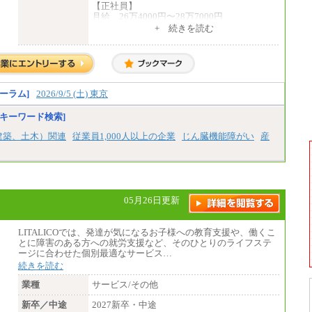
【正社員】
整給
月給 26万4000円〜28万7000円
エリア総合職 月給185,000円＋地域間調整
+ 続きを読む
給
【契約社員】
※詳細はJTBキャリアサイトよりご確認くだ
月給 21万6300円〜27万1200円
さい。
【アルバイト・パート・時給制】
■(株)JTBデータサービス ※2027年新卒募集
千葉／1,290円～、東京／1,390円～、埼玉/1,
終了
315円～、
総合職 月給186,000～194,000円＋地域手当
ーラム]
2026/9/5 (土) 東京
神奈川/1,390円～、静岡/1,240円～、滋賀/1,2
※詳細はJTBキャリアサイトよりご確認くだ
20円～、
さい。
キーワード検索]
愛知/1,290円～
※正社員・契約社員登用制度あり
■I&Jデジタルイノベーション(株)
建築、土木）関連
従業員1,000人以上の企業
じん臓機能障がい
産
※上記給与をベースにスキル・経験に応じ
総合職 月給224,500～242,600円＋地域手当
て、決定します。
※詳細はJTBキャリアサイトよりご確認くだ
※試用期間中も給与に変更はございません
さい。
＜有期社員コース＞
■(株)JTBビジネストランスフォーム
05月26日更新
有期契約職 月給185,000～195,000円
※詳細はJTBキャリアサイトよりご確認くだ
さい。
LITALICOでは、発達が気になるお子様への教育支援や、働くこ
とに障害のある方への就労支援など、そのひとりのライフステ
■(株)JTBパブリッシング ※2027年新卒募集
ージに合わせた個別最適なサービス…
終了
続きを読む
総合職 月給241,000円
中途：
業種
サービス/その他
①月給227,000円以上
②月給212,000円以上
新卒／中途
2027新卒・中途