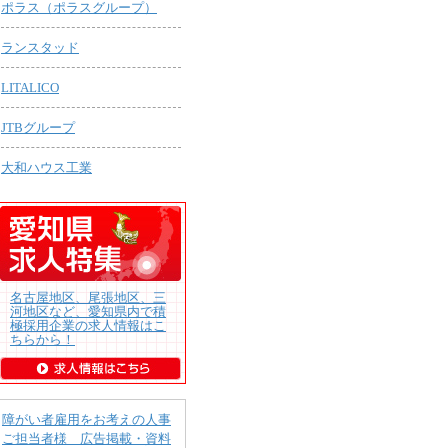
ポラス（ポラスグループ）
ランスタッド
LITALICO
JTBグループ
大和ハウス工業
名古屋地区、尾張地区、三
河地区など、愛知県内で積
極採用企業の求人情報はこ
ちらから！
障がい者雇用をお考えの人事
ご担当者様 広告掲載・資料