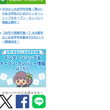
2028はじめ全学年対象！障がい
のある学生のためのインターン
シップ＆オープン・カンパニー
情報公開中！
【自宅で視聴可能！】2028新卒
はじめ全学年対象★WEBセミナ
ー開催決定！
クローバーナビ公式ＳＮＳ！