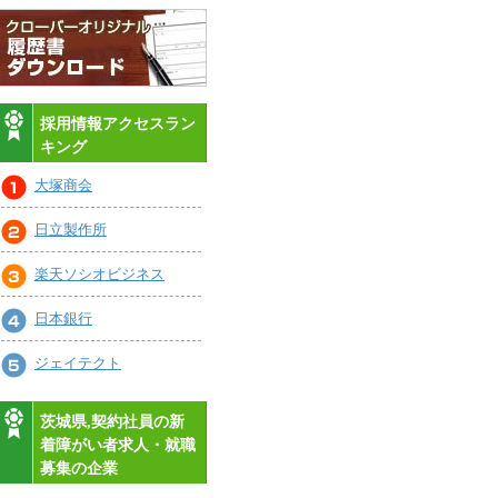
採用情報アクセスラン
キング
大塚商会
日立製作所
楽天ソシオビジネス
日本銀行
ジェイテクト
茨城県,契約社員の新
着障がい者求人・就職
募集の企業