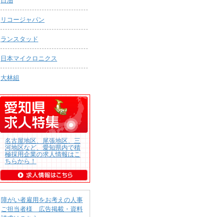
日油
リコージャパン
ランスタッド
日本マイクロニクス
大林組
名古屋地区、尾張地区、三
河地区など、愛知県内で積
極採用企業の求人情報はこ
ちらから！
障がい者雇用をお考えの人事
ご担当者様 広告掲載・資料