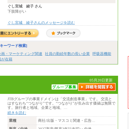
決定します。
※試用期間中も給与に変更はございません。
ぐし宮城 綾子 さん
※想定年収 6,000,000円～（住居費補助、子
下肢障がい
手当などの各種手当を含む金額です）
ぐし宮城 綾子さんのメッセージを読む
キーワード検索]
企画・マーケティング関連
社員の勤続年数の長い企業
呼吸器機能
員が在籍
05月20日更新
JTBグループの事業ドメインは「交流創造事業」です。 交流と
はすなわち“つながり”です。“つながり”が生み出す価値は無限で
す。旅行者と地域、企業と地域、…
続きを読む
業種
商社/出版・マスコミ関連・広告…
新卒／中途
2027新卒(既卒3年以内可)・中途