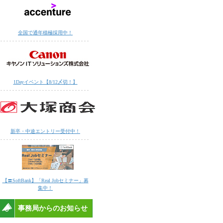
全国で通年積極採用中！
1Dayイベント【8/12〆切！】
新卒・中途エントリー受付中！
【〓SoftBank】「Real Jobセミナー」募
集中！
事務局からのお知らせ