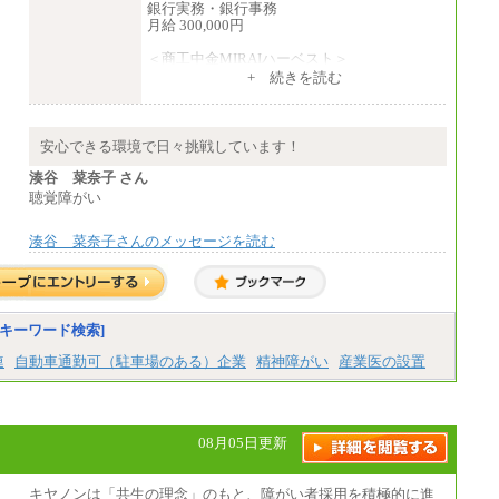
銀行実務・銀行事務
総合職 月給205,000～225,000円＋地域間調
月給 300,000円
整給
エリア総合職 月給185,000円＋地域間調整
＜商工中金MIRAIハーベスト＞
給
月給 230,000円
※詳細はJTBキャリアサイトよりご確認くだ
+ 続きを読む
※試用期間中も給与に変更はございません
さい。
■(株)JTBデータサービス ※2027年新卒募集
終了
安心できる環境で日々挑戦しています！
総合職 月給186,000～194,000円＋地域手当
湊谷 菜奈子 さん
※詳細はJTBキャリアサイトよりご確認くだ
さい。
聴覚障がい
■I&Jデジタルイノベーション(株)
湊谷 菜奈子さんのメッセージを読む
総合職 月給224,500～242,600円＋地域手当
※詳細はJTBキャリアサイトよりご確認くだ
さい。
＜有期社員コース＞
■(株)JTBビジネストランスフォーム
キーワード検索]
有期契約職 月給185,000～195,000円
※詳細はJTBキャリアサイトよりご確認くだ
連
自動車通勤可（駐車場のある）企業
精神障がい
産業医の設置
さい。
■(株)JTBパブリッシング ※2027年新卒募集
終了
08月05日更新
総合職 月給241,000円
中途：
①月給227,000円以上
キヤノンは「共生の理念」のもと、障がい者採用を積極的に進
②月給212,000円以上