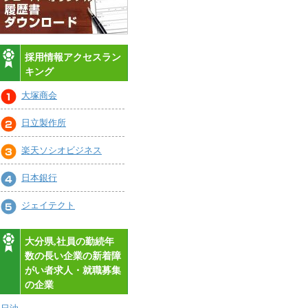
採用情報アクセスラン
キング
大塚商会
日立製作所
楽天ソシオビジネス
日本銀行
ジェイテクト
大分県,社員の勤続年
数の長い企業の新着障
がい者求人・就職募集
の企業