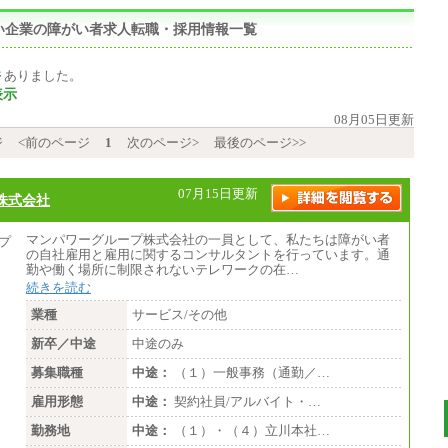
い企業の障がい者求人転職・採用情報一覧
件
ありました。
表示
08月05日更新
ジ
<前のページ
1
次のページ>
最後のページ>>
07月15日更新
株式会社
マンパワーグループ株式会社の一員として、私たちは障がい者
の自社雇用と雇用に関するコンサルタントを行っています。通
勤や働く場所に制限されないテレワークの在…
続きを読む
業種
サービス/その他
新卒／中途
中途のみ
募集職種
中途：
（１）一般事務（通勤／…
雇用形態
中途：
契約社員/アルバイト・…
勤務地
中途：
（１）・（４）立川本社…