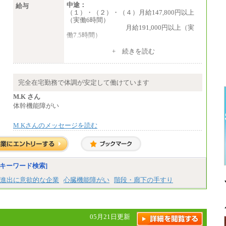
中途：
給与
（１）・（２）・（４）月給147,800円以上
（実働6時間）
月給191,000円以上（実
働7.5時間）
（３）月給191,000円以上（実働7.5時間）
+ 続きを読む
（５）月給147,800円以上（実働6時間）
-----
時給 1,226円（実働4.5時間）
完全在宅勤務で体調が安定して働けています
※基本給に加算して以下手当有（いず
れも時間額換算額）
M.K さん
・退職金相当手当 37円
体幹機能障がい
・賞与相当手当 127円
合計時給額 1,390円
M.Kさんのメッセージを読む
※全ての求人において試用期間中も給与に変
更はございません。
キーワード検索]
進出に意欲的な企業
心臓機能障がい
階段・廊下の手すり
05月21日更新