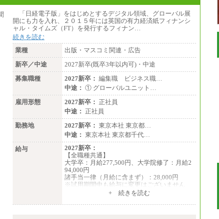
「日経電子版」をはじめとするデジタル領域、グローバル展
開にも力を入れ、２０１５年には英国の有力経済紙フィナンシ
ャル・タイムズ（FT）を発行するフィナン…
続きを読む
業種
出版・マスコミ関連・広告
新卒／中途
2027新卒(既卒3年以内可)・中途
募集職種
2027新卒：
編集職 ビジネス職…
中途：
① グローバルユニット…
雇用形態
2027新卒：
正社員
中途：
正社員
勤務地
2027新卒：
東京本社 東京都…
中途：
東京本社 東京都千代…
2027新卒：
給与
【全職種共通】
大学卒：月給277,500円、大学院修了：月給2
94,000円
諸手当一律（月給に含まず）：28,000円
※試用期間中も給与に変更はございません
中途：
+ 続きを読む
【全職種共通】
月給370,000円～
※経験・能力等を考慮の上、当社規定により