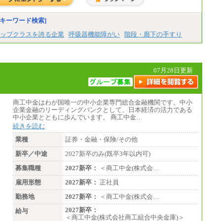
総合職 月給271,000円
■(株)JTBビジネストラベルソリューションズ
キーワード検索]
総合職 月給220,000～230,000円＋地域間調
整給
ップクラスを誇る企業
呼吸器機能障がい
階段・廊下の手すり
エリア総合職 月給206,000円～214,000＋地
域間調整給
※詳細はJTBキャリアサイトよりご確認くだ
さい。
07月28日更新
■(株)JTBコミュニケーションデザイン
総合職 月給230,000円
みなし残業手当：20,000円（一律支給）※
みなし残業手当の残業時間は10.43時間。
商工中金はわが国唯一の中小企業専門総合金融機関です。中小
※超過勤務手当：みなし残業時間を超える
企業金融のリーディングバンクとして、日本経済の活力である
残業時間に応じて、時間外手当等を支給。
中小企業とともに歩んでいます。 商工中金…
続きを読む
エリアサポート職 月給188,000円
※超過勤務手当：残業時間については全額
業種
証券・金融・保険/その他
時間外手当を支給。
新卒／中途
2027新卒のみ(既卒3年以内可)
■（株）JTBグローバルマーケティング＆トラ
ベル
募集職種
2027新卒：
＜商工中金(株式会…
総合職 月給242,000円＋地域間調整給
訪日事業職 月給202,000～227,000円＋地域
雇用形態
2027新卒：
正社員
間調整給
※詳細はJTBキャリアサイトよりご確認くだ
勤務地
2027新卒：
＜商工中金(株式会…
さい。
2027新卒：
給与
＜商工中金(株式会社商工組合中央金庫)＞
■(株)JTBビジネストランスフォーム