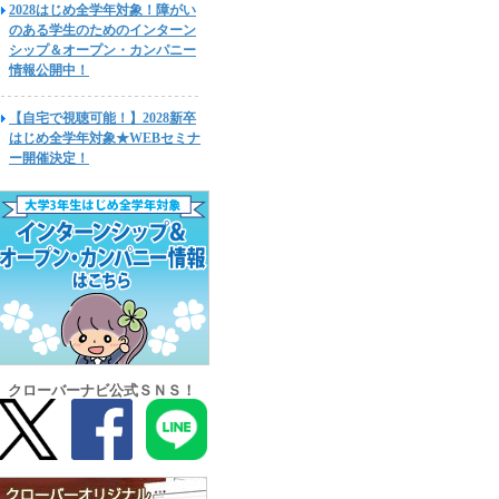
2028はじめ全学年対象！障がい
のある学生のためのインターン
シップ＆オープン・カンパニー
情報公開中！
【自宅で視聴可能！】2028新卒
はじめ全学年対象★WEBセミナ
ー開催決定！
クローバーナビ公式ＳＮＳ！