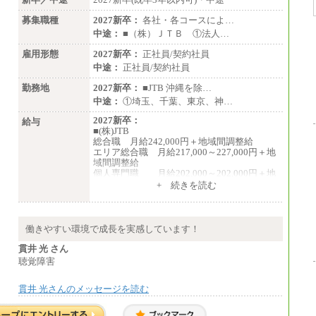
募集職種
2027新卒：
各社・各コースによ…
中途：
■（株）ＪＴＢ ①法人…
雇用形態
2027新卒：
正社員/契約社員
中途：
正社員/契約社員
勤務地
2027新卒：
■JTB 沖縄を除…
中途：
①埼玉、千葉、東京、神…
2027新卒：
給与
■(株)JTB
総合職 月給242,000円＋地域間調整給
エリア総合職 月給217,000～227,000円＋地
域間調整給
個人専門職 月給202,000～202,000円＋地
域間調整給
+ 続きを読む
※詳細はJTBキャリアサイトよりご確認くだ
さい。
■(株)JTB商事
働きやすい環境で成長を実感しています！
総合職 月給208,000～235,000円
エリア総合職 月給180,000～205,000円＋地
貫井 光 さん
域手当
聴覚障害
※詳細はJTBキャリアサイトよりご確認くだ
さい。
貫井 光さんのメッセージを読む
■(株)JTBパブリッシング ※2027年新卒募集
終了