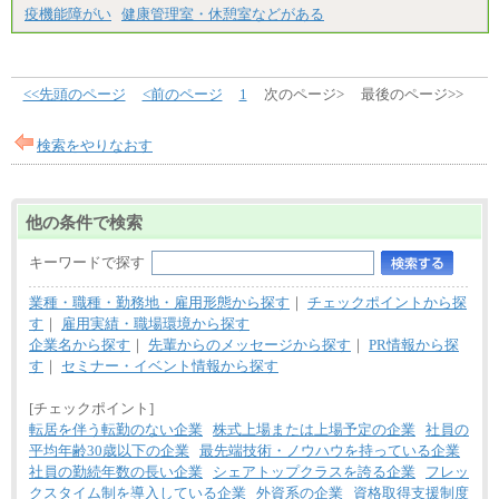
疫機能障がい
健康管理室・休憩室などがある
<<先頭のページ
<前のページ
1
次のページ>
最後のページ>>
検索をやりなおす
他の条件で検索
キーワードで探す
業種・職種・勤務地・雇用形態から探す
｜
チェックポイントから探
す
｜
雇用実績・職場環境から探す
企業名から探す
｜
先輩からのメッセージから探す
｜
PR情報から探
す
｜
セミナー・イベント情報から探す
[チェックポイント]
転居を伴う転勤のない企業
株式上場または上場予定の企業
社員の
平均年齢30歳以下の企業
最先端技術・ノウハウを持っている企業
社員の勤続年数の長い企業
シェアトップクラスを誇る企業
フレッ
クスタイム制を導入している企業
外資系の企業
資格取得支援制度