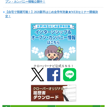
プン・カンパニー情報公開中！
【自宅で視聴可能！】2028新卒はじめ全学年対象★WEBセミナー開催決
定！
クローバーナビ公式ＳＮＳ！