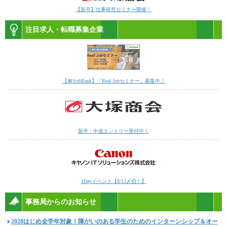
【新卒】仕事研究セミナー開催！
注目求人・転職募集企業
【〓SoftBank】「Real Jobセミナー」募集中！
新卒・中途エントリー受付中！
1Dayイベント【8/12〆切！】
事務局からのお知らせ
2028はじめ全学年対象！障がいのある学生のためのインターンシップ＆オー