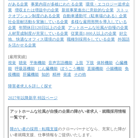
がある企業
事業内容が多岐にわたる企業
環境・エコロジー追求企
業
増収または増益中の企業
新規事業進出に意欲的な企業
ストッ
クオプション制度のある企業
自動車通勤可（駐車場のある）企業
社会貢献活動を実施している企業
多様な雇用形態を導入している
企業
年間休日120日以上の企業
アットホームな社風が自慢の企業
人材育成制度が充実している企業
従業員1,000人以上の企業
好立
地、快適なオフィス環境の企業
職種別採用をしている企業
外国語
を活かせる企業
[雇用実績]
視覚
聴覚
平衡機能
音声言語機能
上肢
下肢
体幹機能
心臓機
能
呼吸器機能
じん臓機能
ぼうこう機能
直腸機能
小腸機能
免
疫機能
肝臓機能
知的
精神
発達
その他
障害者求人を詳しく探す
2027年以降新卒 特設ページ
アットホームな社風が自慢の企業の障がい者求人・就職採用情報
一覧です。
障がい者の採用・転職支援
のクローバーナビなら、充実した障が
い者就職支援、仕事情報をご提供いたします。