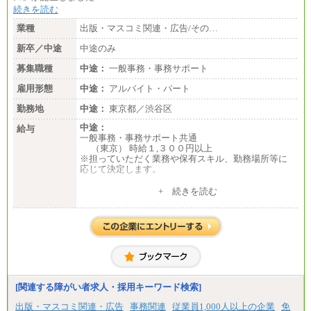
続きを読む
業種
出版・マスコミ関連・広告/その…
新卒／中途
中途のみ
募集職種
中途：
一般事務・事務サポート
雇用形態
中途：
アルバイト・パート
勤務地
中途：
東京都／渋谷区
中途：
給与
一般事務・事務サポート共通
（東京） 時給１,３００円以上
※担っていただく業務や保有スキル、勤務場所等に
応じて決定します。
７.５時間／日、月２０日間 勤務の場合
+ 続きを読む
（東京）想定月収：１９５,０００円以上
[関連する障がい者求人・採用キーワード検索]
出版・マスコミ関連・広告
事務関連
従業員1,000人以上の企業
免