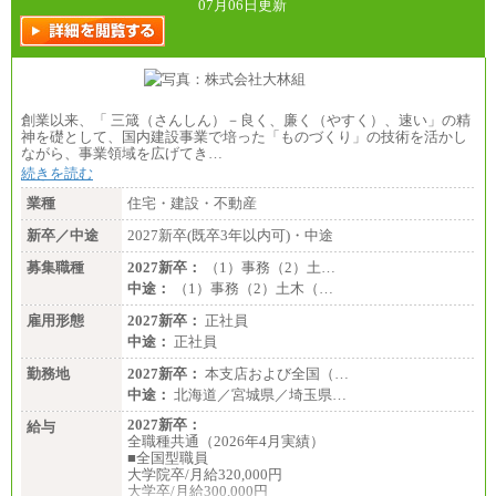
07月06日更新
創業以来、「 三箴（さんしん）－良く、廉く（やすく）、速い」の精
神を礎として、国内建設事業で培った「ものづくり」の技術を活かし
ながら、事業領域を広げてき…
続きを読む
業種
住宅・建設・不動産
新卒／中途
2027新卒(既卒3年以内可)・中途
募集職種
2027新卒：
（1）事務（2）土…
中途：
（1）事務（2）土木（…
雇用形態
2027新卒：
正社員
中途：
正社員
勤務地
2027新卒：
本支店および全国（…
中途：
北海道／宮城県／埼玉県…
2027新卒：
給与
全職種共通（2026年4月実績）
■全国型職員
大学院卒/月給320,000円
大学卒/月給300,000円