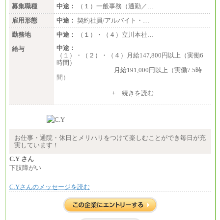
募集職種
中途：
（１）一般事務（通勤／…
雇用形態
中途：
契約社員/アルバイト・…
勤務地
中途：
（１）・（４）立川本社…
中途：
給与
（１）・（２）・（４）月給147,800円以上（実働6
時間）
月給191,000円以上（実働7.5時
間）
（３）月給191,000円以上（実働7.5時間）
+ 続きを読む
（５）月給147,800円以上（実働6時間）
-----
時給 1,226円（実働4.5時間）
※基本給に加算して以下手当有（いずれも時
間額換算額）
お仕事・通院・休日とメリハリをつけて楽しむことができ毎日が充
・退職金相当手当 37円
実しています！
・賞与相当手当 127円
合計時給額 1,390円
C.Y さん
下肢障がい
※全ての求人において試用期間中も給与に変更はご
ざいません。
C.Yさんのメッセージを読む