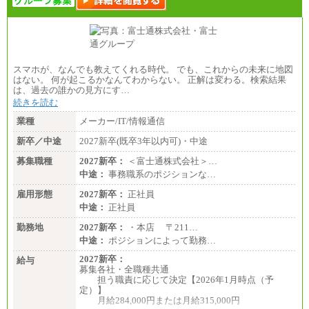
スマホが、なんでも教えてくれる時代。 でも、これからの未来に地図
はない。 何が起こるかなんてわからない。 正解は変わる。検索結果
は、過去の誰かの見方にす…
続きを読む
業種
メーカー/IT/情報通信
新卒／中途
2027新卒(既卒3年以内可)・中途
募集職種
2027新卒：
＜富士通株式会社＞…
中途：
事務職系のポジションな…
雇用形態
2027新卒：
正社員
中途：
正社員
勤務地
2027新卒：
・本店 〒211…
中途：
ポジションによって勤務…
2027新卒：
給与
募集各社・全職種共通
担う職責に応じて決定【2026年1月時点（予
定）】
月給284,000円または月給315,000円