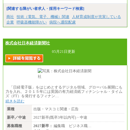
[関連する障がい者求人・採用キーワード検索]
商社
技術（電気、電子、機械）関連
人材育成制度が充実している
企業
呼吸器機能障がい
病院へ通院配慮
株式会社日本経済新聞社
05月21日更新
「日経電子版」をはじめとするデジタル領域、グローバル展開にも
力を入れ、２０１５年には英国の有力経済紙フィナンシャル・タイム
ズ（FT）を発行するフィナン…
続きを読む
業種
出版・マスコミ関連・広告
新卒／中途
2027新卒(既卒3年以内可)・中途
募集職種
2027新卒：
編集職 ビジネス職…