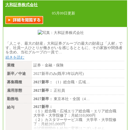
大和証券株式会社
05月09日更新
「人こそ、最大の財産」大和証券グループの最大の財産は「人材」で
す。社員一人ひとりが働きがいを感じるとともに、その家族や関係者
を含め、当社グループの一員で…
続きを読む
業種
証券・金融・保険
新卒／中途
2027新卒のみ(既卒3年以内可)
募集職種
2027新卒：
（1）総合職・広域…
雇用形態
2027新卒：
正社員
勤務地
2027新卒：
東京本社・全国（4…
2027新卒：
給与
（１）総合職・広域エリア総合職・エリア総合職
大学卒・大学院修了：月給310,000円
（２）カスタマーサービス職 大学卒・大学院修
了：月給265,000円
※試用期間中も給与に変更はございません