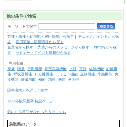
他の条件で検索
キーワードで探す
業種・職種・勤務地・雇用形態から探す
｜
チェックポイントから探
す
｜
雇用実績・職場環境から探す
企業名から探す
｜
先輩からのメッセージから探す
｜
PR情報から探
す
｜
セミナー・イベント情報から探す
[雇用実績]
視覚
聴覚
平衡機能
音声言語機能
上肢
下肢
体幹機能
心臓機
能
呼吸器機能
じん臓機能
ぼうこう機能
直腸機能
小腸機能
免
疫機能
肝臓機能
知的
精神
発達
その他
障害者求人を詳しく探す
2027年以降新卒 特設ページ
気になる質問がなかった方はこちら
鳥取県のデータ