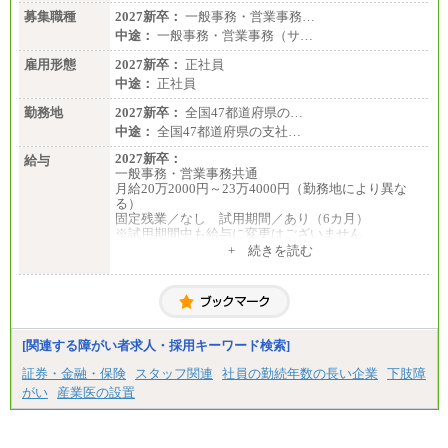
※詳細はJTBキャリアサイトよりご確認ください。
募集職種
2027新卒：
一般事務・営業事務…
＜有期社員コース＞
中途：
一般事務・営業事務（サ…
■(株)JTBビジネストランスフォーム
雇用形態
有期契約職 月給185,000～195,000円
2027新卒：
正社員
※詳細はJTBキャリアサイトよりご確認ください。
中途：
正社員
■(株)JTBパブリッシング ※2027年新卒募集終了
勤務地
2027新卒：
全国47都道府県の…
総合職 月給241,000円
中途：
全国47都道府県の支社…
中途：
①月給227,000円以上
2027新卒：
給与
②月給212,000円以上
一般事務・営業事務共通
③月給172,500円以上
月給20万2000円～23万4000円（勤務地により異な
④月給23万円～37万円
る）
⑤月給20万円～25万円
固定残業／なし 試用期間／あり（6カ月）
⑥月給33万円～48万円
※試用期間中も給与に変更はございません
⑦月給271,000円以上
中途：
+ 続きを読む
⑧～⑮月給200,000円〜月給400,000円
一般事務・営業事務共通
⑯月給185,000円以上
月給20万2000円～23万4000円（勤務地により異な
⑰月給237,000円以上
る）
⑱月給212,000円以上
固定残業／なし 試用期間／あり（6か月）
⑲東京：月給202,000 円以上 、京都：月給193,000 円
※試用期間中も給与に変更はございません。
以上
[関連する障がい者求人・採用キーワード検索]
⑳月給205,000円以上
㉑月給185,000 円以上
証券・金融・保険
スタッフ関連
社員の勤続年数の長い企業
下肢障
㉒月給185,000 円以上
がい
産業医の設置
㉓月給224,500円以上
※全コース共通※ 能力・経験・勤務地などにより
異なります
※試用期間中も給与に変更はございません。