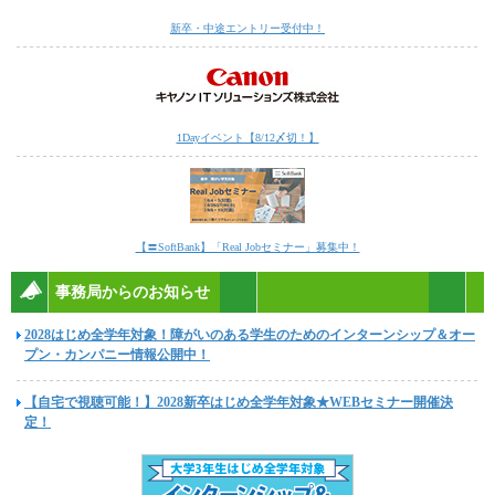
新卒・中途エントリー受付中！
1Dayイベント【8/12〆切！】
【〓SoftBank】「Real Jobセミナー」募集中！
事務局からのお知らせ
2028はじめ全学年対象！障がいのある学生のためのインターンシップ＆オー
プン・カンパニー情報公開中！
【自宅で視聴可能！】2028新卒はじめ全学年対象★WEBセミナー開催決
定！