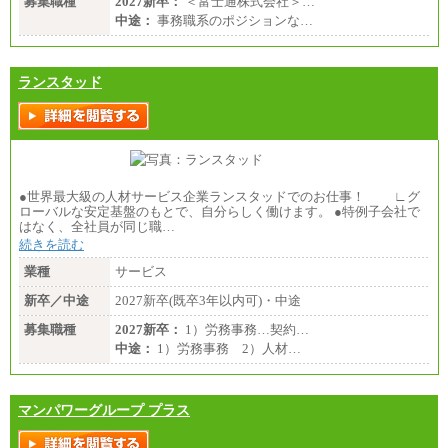
募集職種
2027新卒：
＜富士通株式会社＞…
中途：
事務職系のポジションな…
ランスタッド
●世界最大級の人材サービス企業ランスタッドでのお仕事！ ∟グ
ローバルな安定基盤のもとで、自分らしく働けます。 ●特例子会社で
はなく、全社員が同じ職…
続きを読む
業種
サービス
新卒／中途
2027新卒(既卒3年以内可)・中途
募集職種
2027新卒：
1）労務事務…契約…
中途：
1）労務事務 2）人材…
マンパワーグループ プラス