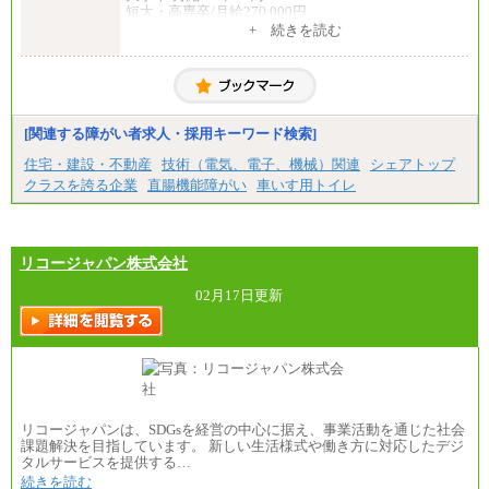
短大・高専卒/月給270,000円
+ 続きを読む
■拠点型職員※
大学院卒/月給256,000円～288,000円
大学卒/月給240,000円～270,000円
短大・高専卒/月給216,000円～243,000円
■特定職員※
[関連する障がい者求人・採用キーワード検索]
大学院卒/月給234,000円～263,000円
大学卒/月給219,000円～246,000円
住宅・建設・不動産
技術（電気、電子、機械）関連
シェアトップ
短大・高専卒/月給197,000円～222,000円
クラスを誇る企業
直腸機能障がい
車いす用トイレ
※拠点型職員、特定職員の給与は、生活の拠点が定
まることによるメリットおよび地域ごとの生計費な
どの地域差指数を勘案して拠点ごとに定めていま
す。
リコージャパン株式会社
中途：
全職種共通
02月17日更新
月給制
226,600円～390,100円（勤務地域等により異なりま
す）
・ご経験やスキルを考慮し、選考の中で決定いたし
ます。
・試用期間中も同額支給します。
リコージャパンは、SDGsを経営の中心に据え、事業活動を通じた社会
課題解決を目指しています。 新しい生活様式や働き方に対応したデジ
タルサービスを提供する…
続きを読む