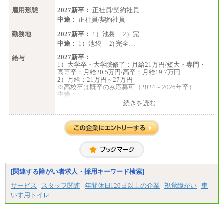
雇用形態
2027新卒：
正社員/契約社員
中途：
正社員/契約社員
勤務地
2027新卒：
1）池袋 2）完…
中途：
1）池袋 2) 完全…
2027新卒：
給与
1）大学卒・大学院修了：月給21万円/短大・専門・
高専卒：月給20.5万円/高卒：月給19.7万円
2）月給：21万円～27万円
※高校卒は既卒のみ応募可（2024～2026年卒）
中途：
1）月給：21万円～25万円
+ 続きを読む
2）月給：21万円～27万円
[関連する障がい者求人・採用キーワード検索]
サービス
スタッフ関連
年間休日120日以上の企業
視覚障がい
車
いす用トイレ