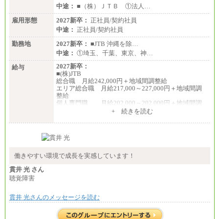
中途：
■（株）ＪＴＢ ①法人…
雇用形態
2027新卒：
正社員/契約社員
中途：
正社員/契約社員
勤務地
2027新卒：
■JTB 沖縄を除…
中途：
①埼玉、千葉、東京、神…
2027新卒：
給与
■(株)JTB
総合職 月給242,000円＋地域間調整給
エリア総合職 月給217,000～227,000円＋地域間調
整給
個人専門職 月給202,000～202,000円＋地域間調
整給
+ 続きを読む
※詳細はJTBキャリアサイトよりご確認ください。
■(株)JTB商事
総合職 月給208,000～235,000円
エリア総合職 月給180,000～205,000円＋地域手当
※詳細はJTBキャリアサイトよりご確認ください。
働きやすい環境で成長を実感しています！
■(株)JTBパブリッシング ※2027年新卒募集終了
貫井 光 さん
総合職 月給271,000円
聴覚障害
■(株)JTBビジネストラベルソリューションズ
貫井 光さんのメッセージを読む
総合職 月給220,000～230,000円＋地域間調整給
エリア総合職 月給206,000円～214,000＋地域間調
整給