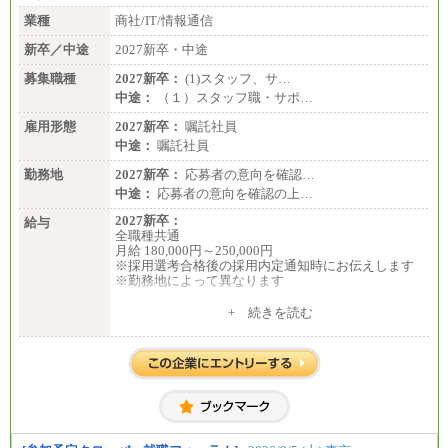
業種
商社/IT/情報通信
新卒／中途
2027新卒・中途
募集職種
2027新卒：
(1)スタッフ、サ…
中途：
（１）スタッフ職・サポ…
雇用形態
2027新卒：
嘱託社員
中途：
嘱託社員
勤務地
2027新卒：
応募者の意向を確認…
中途：
応募者の意向を確認の上…
2027新卒：
給与
全職種共通
月給 180,000円～250,000円
※採用選考合格後の採用内定通知時にお伝えします
※勤務地によって異なります
中途：
+ 続きを読む
全職種共通
月給 200,000円～250,000円
入社時の処遇は経験・能力を考慮の上、当社規程に
より決定します。
具体的な金額は採用選考合格後に採用内定通知時に
お伝えします。