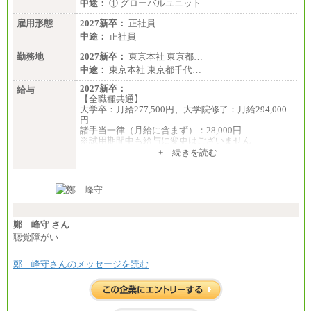
中途：
① グローバルユニット…
雇用形態
2027新卒：
正社員
中途：
正社員
勤務地
2027新卒：
東京本社 東京都…
中途：
東京本社 東京都千代…
2027新卒：
給与
【全職種共通】
大学卒：月給277,500円、大学院修了：月給294,000
円
諸手当一律（月給に含まず）：28,000円
※試用期間中も給与に変更はございません
中途：
+ 続きを読む
【全職種共通】
月給370,000円～
※経験・能力等を考慮の上、当社規定により決定し
ます。
※試用期間中も給与に変更はございません。
※想定年収 6,000,000円～（住居費補助、子手当など
の各種手当を含む金額です）
鄭 峰守 さん
聴覚障がい
鄭 峰守さんのメッセージを読む