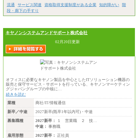
流通
サービス関連
資格取得支援制度がある企業
知的障がい
階
段・廊下の手すり
キヤノンシステムアンドサポート株式会社
02月20日更新
オフィスに必要なキヤノン製品を中心としたITソリューション機器の
販売と保守サービス・サポートを行っている、キヤノンマーケティン
グジャパングループの中核に…
続きを読む
業種
商社/IT/情報通信
新卒／中途
2027新卒(既卒1年以内可)・中途
募集職種
2027新卒：
１ 営業職 ２ 技…
中途：
事務職
雇用形態
2027新卒：
正社員