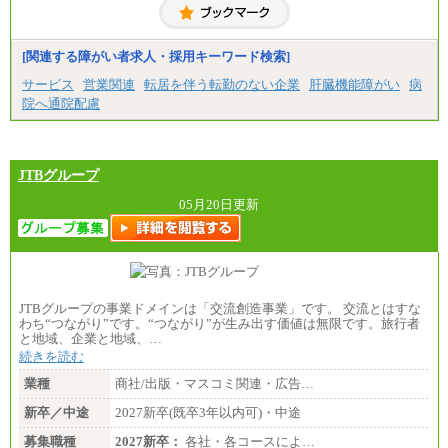
[関連する障がい者求人・採用キーワード検索]
サービス
営業関連
転居を伴う転勤のない企業
肝臓機能障がい
病
院へ通院配慮
JTBグループ
05月20日更新
JTBグループの事業ドメインは「交流創造事業」です。 交流とはすな
わち“つながり”です。“つながり”が生み出す価値は無限です。旅行者
と地域、企業と地域、…
続きを読む
業種
商社/出版・マスコミ関連・広告…
新卒／中途
2027新卒(既卒3年以内可)・中途
募集職種
2027新卒：
各社・各コースによ…