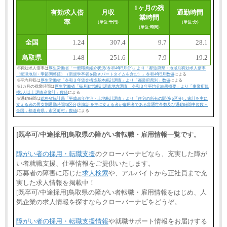
1ヶ月の残
有効求人倍
月収
通勤時間
業時間
率
(単位:千円)
(単位:分)
(単位:時間)
全国
1.24
307.4
9.7
28.1
鳥取県
1.48
251.6
7.9
19.2
※有効求人倍率は
厚生労働省「一般職業紹介状況(令和4年5月分)」より「都道府県・地域別有効求人倍率
（受理地別・季節調整値）（新規学卒者を除きパートタイムを含む）」令和4年5月数値
による
※平均月収は
厚生労働省「令和３年賃金構造基本統計調査」より「都道府県別」数値
による
※1カ月の残業時間は
厚生労働省「毎月勤労統計調査地方調査 令和３年平均分結果概要」より「事業所規
模5人以上 調査産業計」数値
による
※通勤時間は
総務省統計局「平成30年住宅・土地統計調査」より「住宅の所有の関係(6区分)，家計を主に
支える者の男女別通勤時間(8区分)別家計を主に支える者が雇用者である普通世帯数及び通勤時間中位数－
全国，都道府県，市区町村」数値
による
[既卒可/中途採用]鳥取県の障がい者転職・雇用情報一覧です。
障がい者の採用・転職支援
のクローバーナビなら、充実した障が
い者就職支援、仕事情報をご提供いたします。
応募者の障害に応じた
求人検索
や、アルバイトから正社員まで充
実した求人情報を掲載中！
[既卒可/中途採用]鳥取県の障がい者転職・雇用情報をはじめ、人
気企業の求人情報を探すならクローバーナビをどうぞ。
障がい者の採用・転職支援情報
や就職サポート情報をお届けする