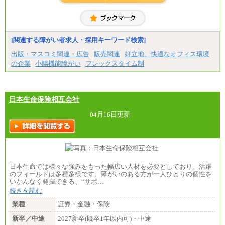
※詳細はJTBキャリアサイトよりご確認ください。
■(株)JTBコミュニケーションデザイン
総合職 月給230,000円
みなし残業手当：20,000円（一律支給）※みなし
残業手当の残業時間は10.43時間。
[関連する障がい者求人・採用キーワード検索]
※超過勤務手当：みなし残業時間を超える残業時
出版・マスコミ関連・広告
販売関連
好立地、快適なオフィス環境
間に応じて、時間外手当等を支給。
の企業
小腸機能障がい
フレックスタイム制
エリアサポート職 月給188,000円
※超過勤務手当：残業時間については全額時間外
手当を支給。
日本生命保険相互会社
■（株）JTBグローバルマーケティング＆トラベル
総合職 月給242,000円＋地域間調整給
訪日事業職 月給202,000～227,000円＋地域間調整
04月16日更新
給
※詳細はJTBキャリアサイトよりご確認ください。
■(株)JTBビジネストランスフォーム
総合職 月給205,000～225,000円＋地域間調整給
エリア総合職 月給185,000円＋地域間調整給
日本生命では様々な強みをもった幅広い人材を必要としており、活躍
※詳細はJTBキャリアサイトよりご確認ください。
のフィールドは多種多様です。障がいのある方が一人ひとりの個性を
いかんなく発揮できる、“サポ…
■(株)JTBデータサービス ※2027年新卒募集終了
総合職 月給186,000～194,000円＋地域手当
続きを読む
※詳細はJTBキャリアサイトよりご確認ください。
業種
証券・金融・保険
■I&Jデジタルイノベーション(株)
新卒／中途
2027新卒(既卒1年以内可)・中途
総合職 月給224,500～242,600円＋地域手当