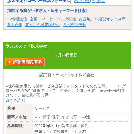
[参加予定クローバー就職フォーラム]
2026/9/5 (土) 東京
[関連する障がい者求人・採用キーワード検索]
IT/情報通信
企画・マーケティング関連
好立地、快適なオフィス環
境の企業
ぼうこう機能障がい
拡大読書機器
ランスタッド株式会社
07月28日更新
●世界最大級の人材サービス企業ランスタッドでのお仕事！ ∟グ
ローバルな安定基盤のもとで、自分らしく働けます。 ●特例子会社で
はなく、全社員が同じ職…
続きを読む
業種
サービス
新卒／中途
2027新卒(既卒3年以内可)・中途
募集職種
2027新卒：
1）労務事務…契約…
中途：
1）労務事務 2）人材…