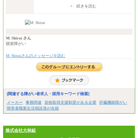
※入社後早期から、自律的な業務遂行が求めら
+ 続きを読む
れる職務を担う方については、月額給与315,000円で
す。
なお、高度なスキルや専門性を持ち、より高
い職責を担う方については、さらに高い金額を個別
に設定します。
※習熟度を上げるための育成が一定期間必要で
上司の指示に基づき職務を遂行する方については、
M. Shirai さん
月額給与284,000円となります。
聴覚障がい
※個別に設定する給与については、選考の過程
で決定していきます。
M. Shiraiさんのメッセージを読む
※上記に加え、所定労働時間外に勤務をした場
合には、時間外勤務手当を支給します。
※試用期間中も給与に変更はございません。
中途：
＜募集各社・全職種共通＞
月給21万円以上～
※試用期間中の給与に変更はありません。
[関連する障がい者求人・採用キーワード検索]
※経験・能力を考慮し、当社規定により決定いたし
メーカー
事務関連
資格取得支援制度がある企業
肝臓機能障がい
ます。
障害者職業生活相談員が在籍
株式会社大林組