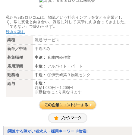
私たちSBSロジコムは、物流という社会インフラを支える企業とし
て、常に変化と向き合い、課題に対して 真摯に向き合ってきました。
「できない」で終わらせず…
続きを読む
業種
流通/サービス
新卒／中途
中途のみ
募集職種
中途：
倉庫内軽作業
雇用形態
中途：
アルバイト・パート
勤務地
中途：
①伊勢崎第３物流センタ…
中途：
給与
時給1,030円～1,260円
※勤務地により異なります
[関連する障がい者求人・採用キーワード検索]