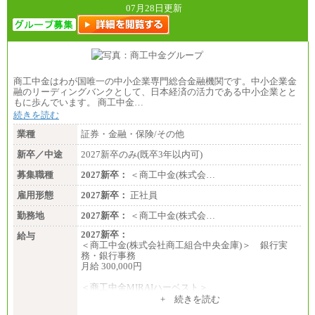
07月28日更新
商工中金はわが国唯一の中小企業専門総合金融機関です。中小企業金
融のリーディングバンクとして、日本経済の活力である中小企業とと
もに歩んでいます。 商工中金…
続きを読む
業種
証券・金融・保険/その他
新卒／中途
2027新卒のみ(既卒3年以内可)
募集職種
2027新卒：
＜商工中金(株式会…
雇用形態
2027新卒：
正社員
勤務地
2027新卒：
＜商工中金(株式会…
2027新卒：
給与
＜商工中金(株式会社商工組合中央金庫)＞ 銀行実
務・銀行事務
月給 300,000円
＜商工中金MIRAIハーベスト＞
月給 230,000円
+ 続きを読む
※試用期間中も給与に変更はございません