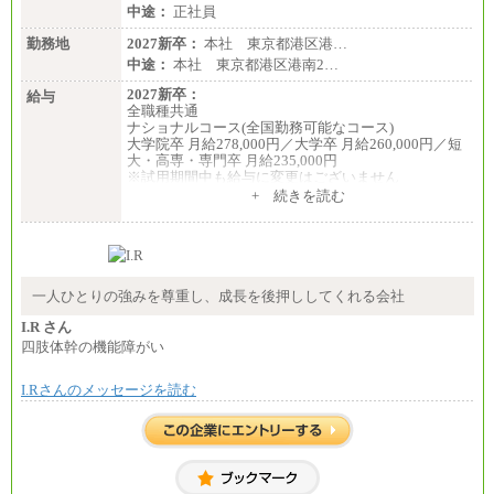
中途：
正社員
勤務地
2027新卒：
本社 東京都港区港…
中途：
本社 東京都港区港南2…
2027新卒：
給与
全職種共通
ナショナルコース(全国勤務可能なコース)
大学院卒 月給278,000円／大学卒 月給260,000円／短
大・高専・専門卒 月給235,000円
※試用期間中も給与に変更はございません
+ 続きを読む
エリアコース(一定地域であれば移動可能なコース)
大学院卒 月給264,000円／大学卒 月給250,000円／短
大・高専・専門卒 月給225,000円
※試用期間中も給与に変更はございません
中途：
月給：250,000円～400,000円
一人ひとりの強みを尊重し、成長を後押ししてくれる会社
想定年収：4,000,000円～6,000,000円
※試用期間中も給与に変更はございません。
I.R さん
四肢体幹の機能障がい
I.Rさんのメッセージを読む