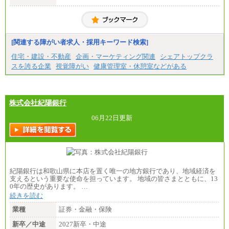
■拠点型職員※
⑯月給185,000円以上
大学院卒/月給256,000円～288,000円
⑰月給237,000円以上
大学卒/月給240,000円～270,000円
⑱月給212,000円以上
短大・高専卒/月給216,000円～243,000円
⑲東京：月給202,000 円以上 、京都：月給193,000 円
以上
■特定職員※
[関連する障がい者求人・採用キーワード検索]
⑳月給205,000円以上
大学院卒/月給234,000円～263,000円
㉑月給185,000 円以上
大学卒/月給219,000円～246,000円
住宅・建設・不動産
企画・マーケティング関連
シェアトップクラ
㉒月給185,000 円以上
短大・高専卒/月給197,000円～222,000円
スを誇る企業
視覚障がい
健康管理室・休憩室などがある
㉓月給224,500円以上
※全コース共通※ 能力・経験・勤務地などにより
※拠点型職員、特定職員の給与は、生活の拠点が定
異なります
まることによるメリットおよび地域ごとの生計費な
※試用期間中も給与に変更はございません。
どの地域差指数を勘案して拠点ごとに定めていま
す。
株式会社紀陽銀行
中途：
全職種共通
06月22日更新
月給制
226,600円～390,100円（勤務地域等により異なりま
す）
・ご経験やスキルを考慮し、選考の中で決定いたし
ます。
・試用期間中も同額支給します。
紀陽銀行は和歌山県に本店を置く唯一の地方銀行であり、地域経済を
支えるという重要な使命を担っています。 地域の皆さまとともに、13
0年の歴史があります。 …
続きを読む
業種
証券・金融・保険
新卒／中途
2027新卒・中途