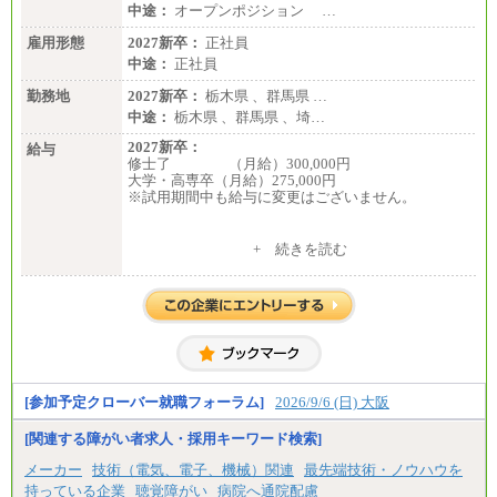
中途：
オープンポジション …
雇用形態
2027新卒：
正社員
中途：
正社員
勤務地
2027新卒：
栃木県 、群馬県 …
中途：
栃木県 、群馬県 、埼…
2027新卒：
給与
修士了 （月給）300,000円
大学・高専卒（月給）275,000円
※試用期間中も給与に変更はございません。
中途：
+ 続きを読む
修士了 （月給）300,000円
大学・高専卒（月給）275,000円
※試用期間中も給与に変更はございません。
[参加予定クローバー就職フォーラム]
2026/9/6 (日) 大阪
[関連する障がい者求人・採用キーワード検索]
メーカー
技術（電気、電子、機械）関連
最先端技術・ノウハウを
持っている企業
聴覚障がい
病院へ通院配慮