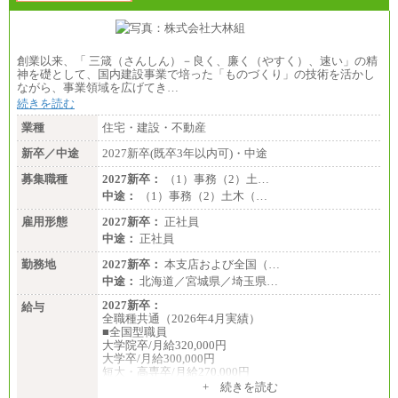
■(株)JTBビジネストランスフォーム
総合職 月給205,000～225,000円＋地域間調整給
エリア総合職 月給185,000円＋地域間調整給
創業以来、「 三箴（さんしん）－良く、廉く（やすく）、速い」の精
※詳細はJTBキャリアサイトよりご確認ください。
神を礎として、国内建設事業で培った「ものづくり」の技術を活かし
ながら、事業領域を広げてき…
■(株)JTBデータサービス ※2027年新卒募集終了
総合職 月給186,000～194,000円＋地域手当
続きを読む
※詳細はJTBキャリアサイトよりご確認ください。
業種
住宅・建設・不動産
■I&Jデジタルイノベーション(株)
新卒／中途
2027新卒(既卒3年以内可)・中途
総合職 月給224,500～242,600円＋地域手当
※詳細はJTBキャリアサイトよりご確認ください。
募集職種
2027新卒：
（1）事務（2）土…
＜有期社員コース＞
中途：
（1）事務（2）土木（…
■(株)JTBビジネストランスフォーム
雇用形態
有期契約職 月給185,000～195,000円
2027新卒：
正社員
※詳細はJTBキャリアサイトよりご確認ください。
中途：
正社員
■(株)JTBパブリッシング ※2027年新卒募集終了
勤務地
2027新卒：
本支店および全国（…
総合職 月給241,000円
中途：
北海道／宮城県／埼玉県…
中途：
①月給227,000円以上
2027新卒：
給与
②月給212,000円以上
全職種共通（2026年4月実績）
③月給172,500円以上
■全国型職員
④月給23万円～37万円
大学院卒/月給320,000円
⑤月給20万円～25万円
大学卒/月給300,000円
⑥月給33万円～48万円
短大・高専卒/月給270,000円
⑦月給271,000円以上
+ 続きを読む
⑧～⑮月給200,000円〜月給400,000円