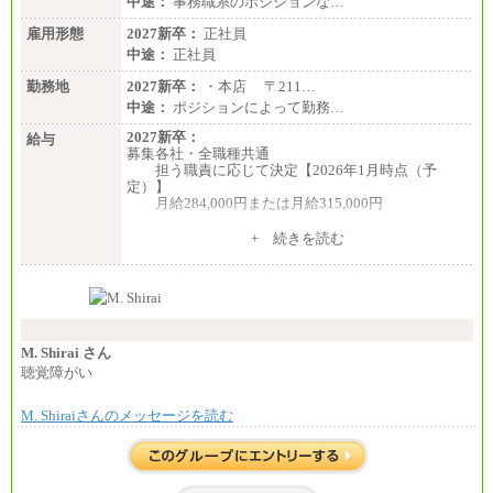
中途：
事務職系のポジションな…
雇用形態
2027新卒：
正社員
中途：
正社員
勤務地
2027新卒：
・本店 〒211…
中途：
ポジションによって勤務…
2027新卒：
給与
募集各社・全職種共通
担う職責に応じて決定【2026年1月時点（予
定）】
月給284,000円または月給315,000円
※入社後早期から、自律的な業務遂行が求めら
+ 続きを読む
れる職務を担う方については、月額給与315,000円で
す。
なお、高度なスキルや専門性を持ち、より高
い職責を担う方については、さらに高い金額を個別
に設定します。
※習熟度を上げるための育成が一定期間必要で
上司の指示に基づき職務を遂行する方については、
M. Shirai さん
月額給与284,000円となります。
聴覚障がい
※個別に設定する給与については、選考の過程
で決定していきます。
M. Shiraiさんのメッセージを読む
※上記に加え、所定労働時間外に勤務をした場
合には、時間外勤務手当を支給します。
※試用期間中も給与に変更はございません。
中途：