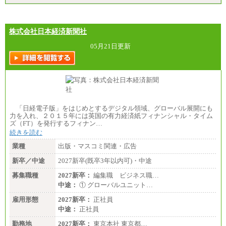
株式会社日本経済新聞社
05月21日更新
「日経電子版」をはじめとするデジタル領域、グローバル展開にも
力を入れ、２０１５年には英国の有力経済紙フィナンシャル・タイム
ズ（FT）を発行するフィナン…
続きを読む
業種
出版・マスコミ関連・広告
新卒／中途
2027新卒(既卒3年以内可)・中途
募集職種
2027新卒：
編集職 ビジネス職…
中途：
① グローバルユニット…
雇用形態
2027新卒：
正社員
中途：
正社員
勤務地
2027新卒：
東京本社 東京都…