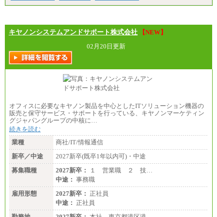
キヤノンシステムアンドサポート株式会社
【NEW】
02月20日更新
オフィスに必要なキヤノン製品を中心としたITソリューション機器の
販売と保守サービス・サポートを行っている、キヤノンマーケティン
グジャパングループの中核に…
続きを読む
業種
商社/IT/情報通信
新卒／中途
2027新卒(既卒1年以内可)・中途
募集職種
2027新卒：
１ 営業職 ２ 技…
中途：
事務職
雇用形態
2027新卒：
正社員
中途：
正社員
勤務地
2027新卒：
本社 東京都港区港…