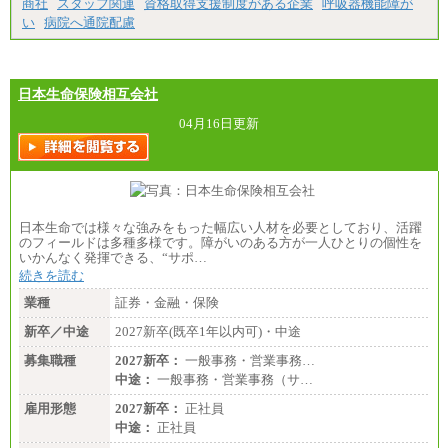
商社
スタッフ関連
資格取得支援制度がある企業
呼吸器機能障が
い
病院へ通院配慮
日本生命保険相互会社
04月16日更新
日本生命では様々な強みをもった幅広い人材を必要としており、活躍
のフィールドは多種多様です。障がいのある方が一人ひとりの個性を
いかんなく発揮できる、“サポ…
続きを読む
業種
証券・金融・保険
新卒／中途
2027新卒(既卒1年以内可)・中途
募集職種
2027新卒：
一般事務・営業事務…
中途：
一般事務・営業事務（サ…
雇用形態
2027新卒：
正社員
中途：
正社員