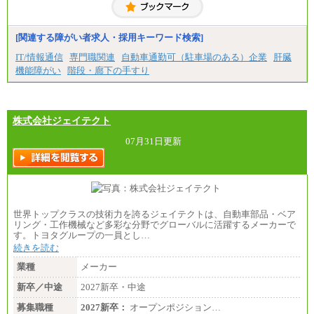
＜募集各社・全職種共通＞
月給21万円以上～
※試用期間中の給与に変更はありません。
[関連する障がい者求人・採用キーワード検索]
※経験・能力を考慮し、当社規定により決定いたし
IT/情報通信
専門職関連
自動車通勤可（駐車場のある）企業
肝臓
ます。
機能障がい
階段・廊下の手すり
株式会社ジェイテクト
07月31日更新
世界トップクラスの技術力を誇るジェイテクトは、自動車部品・ベア
リング・工作機械など多彩な分野でグローバルに活躍するメーカーで
す。トヨタグループの一員とし…
続きを読む
業種
メーカー
新卒／中途
2027新卒・中途
募集職種
2027新卒：
オープンポジション…