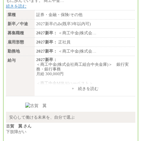
もに歩んでいます。 商工中金…
続きを読む
業種
証券・金融・保険/その他
新卒／中途
2027新卒のみ(既卒3年以内可)
募集職種
2027新卒：
＜商工中金(株式会…
雇用形態
2027新卒：
正社員
勤務地
2027新卒：
＜商工中金(株式会…
2027新卒：
給与
＜商工中金(株式会社商工組合中央金庫)＞ 銀行実
務・銀行事務
月給 300,000円
＜商工中金MIRAIハーベスト＞
月給 230,000円
+ 続きを読む
※試用期間中も給与に変更はございません
安心して働ける未来を、自分で選ぶ
古賀 翼 さん
下肢障がい