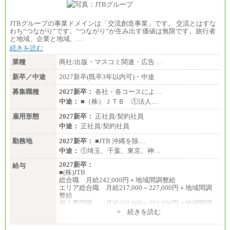
JTBグループの事業ドメインは「交流創造事業」です。 交流とはすな
わち“つながり”です。“つながり”が生み出す価値は無限です。旅行者
と地域、企業と地域、…
続きを読む
業種
商社/出版・マスコミ関連・広告…
新卒／中途
2027新卒(既卒3年以内可)・中途
募集職種
2027新卒：
各社・各コースによ…
中途：
■（株）ＪＴＢ ①法人…
雇用形態
2027新卒：
正社員/契約社員
中途：
正社員/契約社員
勤務地
2027新卒：
■JTB 沖縄を除…
中途：
①埼玉、千葉、東京、神…
2027新卒：
給与
■(株)JTB
総合職 月給242,000円＋地域間調整給
エリア総合職 月給217,000～227,000円＋地域間調
整給
個人専門職 月給202,000～202,000円＋地域間調
整給
+ 続きを読む
※詳細はJTBキャリアサイトよりご確認ください。