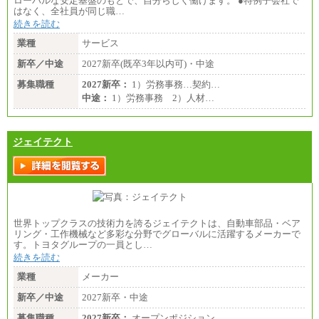
ローバルな安定基盤のもとで、自分らしく働けます。 ●特例子会社で
はなく、全社員が同じ職…
続きを読む
業種
サービス
新卒／中途
2027新卒(既卒3年以内可)・中途
募集職種
2027新卒：
1）労務事務…契約…
中途：
1）労務事務 2）人材…
ジェイテクト
世界トップクラスの技術力を誇るジェイテクトは、自動車部品・ベア
リング・工作機械など多彩な分野でグローバルに活躍するメーカーで
す。トヨタグループの一員とし…
続きを読む
業種
メーカー
新卒／中途
2027新卒・中途
募集職種
2027新卒：
オープンポジション…