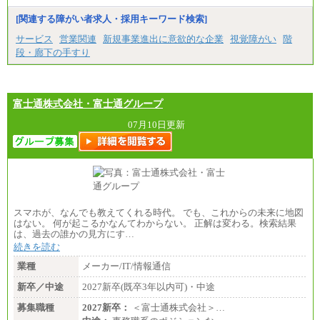
[関連する障がい者求人・採用キーワード検索]
サービス
営業関連
新規事業進出に意欲的な企業
視覚障がい
階
段・廊下の手すり
富士通株式会社・富士通グループ
07月10日更新
スマホが、なんでも教えてくれる時代。 でも、これからの未来に地図
はない。 何が起こるかなんてわからない。 正解は変わる。検索結果
は、過去の誰かの見方にす…
続きを読む
業種
メーカー/IT/情報通信
新卒／中途
2027新卒(既卒3年以内可)・中途
募集職種
2027新卒：
＜富士通株式会社＞…