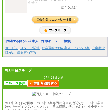
中途：
1）月給：21万円～25万円
+ 続きを読む
2）月給：21万円～27万円
[関連する障がい者求人・採用キーワード検索]
サービス
スタッフ関連
社会貢献活動を実施している企業
心臓機能
障がい
産業医の設置
商工中金グループ
07月28日更新
商工中金はわが国唯一の中小企業専門総合金融機関です。中小企業金
融のリーディングバンクとして、日本経済の活力である中小企業とと