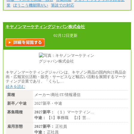
業
ぼうこう機能障がい
筆談での対応
キヤノンマーケティングジャパン株式会社
02月12日更新
キヤノンマーケティングジャパンは、キヤノン商品の国内向け商品企
画・広報宣伝活動・販売・サービスなど幅広い活動を展開するマーケ
ティング企業であり、「くらし…
続きを読む
業種
メーカー/商社/IT/情報通信
新卒／中途
2027新卒・中途
募集職種
2027新卒：
（１）マーケティン…
中途：
【1】事務職 【2】営…
雇用形態
2027新卒：
正社員
中途：
正社員