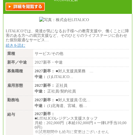
LITALICOでは、発達が気になるお子様への教育支援や、働くことに障
害のある方への就労支援など、そのひとりのライフステージに合わせ
た個別最適なサービス…
続きを読む
業種
サービス/その他
新卒／中途
2027新卒・中途
募集職種
2027新卒：
■対人支援員業務 …
中途：
(1)LITALICO…
雇用形態
2027新卒：
正社員
中途：
正社員/契約社員
勤務地
2027新卒：
■対人支援員 ①北…
中途：
(1)北海道、宮城、栃…
2027新卒：
給与
■LITALICOレジデンス支援スタッフ
月給：202,000円（本給192,000円＋一律LP手当10,00
0円）
※試用期間中も給与に変更はございません