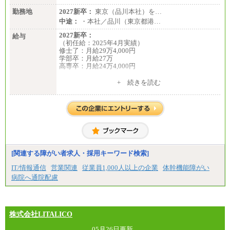
勤務地
2027新卒：
東京（品川本社）を…
中途：
・本社／品川（東京都港…
2027新卒：
給与
（初任給：2025年4月実績）
修士了：月給29万4,000円
学部卒：月給27万
高専卒：月給24万4,000円
+ 続きを読む
中途：
月給 250,000円～350,000円
想定年収 420万円～600万円
入社時の処遇（基本給・賞与）は経験・スキルを考
慮の上、当社規程に従い決定いたします。
経験・スキルによっては、記載額を超える場合もあ
ります。
※試用期間中も給与に変更はございません。
[関連する障がい者求人・採用キーワード検索]
IT/情報通信
営業関連
従業員1,000人以上の企業
体幹機能障がい
病院へ通院配慮
株式会社LITALICO
05月26日更新