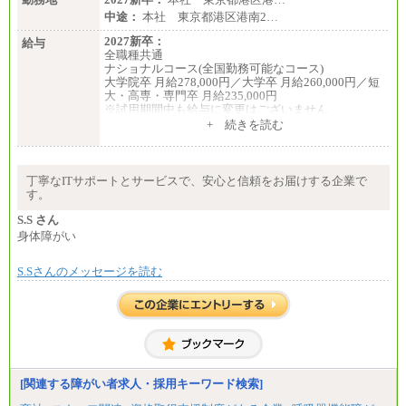
中途：
本社 東京都港区港南2…
2027新卒：
給与
全職種共通
ナショナルコース(全国勤務可能なコース)
大学院卒 月給278,000円／大学卒 月給260,000円／短
大・高専・専門卒 月給235,000円
※試用期間中も給与に変更はございません
+ 続きを読む
エリアコース(一定地域であれば移動可能なコース)
大学院卒 月給264,000円／大学卒 月給250,000円／短
大・高専・専門卒 月給225,000円
※試用期間中も給与に変更はございません
丁寧なITサポートとサービスで、安心と信頼をお届けする企業で
中途：
す。
月給：250,000円～400,000円
想定年収：4,000,000円～6,000,000円
S.S さん
※試用期間中も給与に変更はございません。
身体障がい
S.Sさんのメッセージを読む
[関連する障がい者求人・採用キーワード検索]