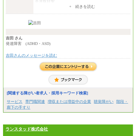
※月収目安
月給：202,000円
+ 続きを読む
夜勤手当：28,000円（月4回）※1回7,000円、実際の
夜勤回数により変動
東京都居住支援特別手当：20,000円（※支給期間・
条件あり）
---
計：250,000円
吉田 さん
■その他職種共通
発達障害 (ADHD・ASD)
月給：25万3,400円～
※固定残業代20時間分を手当に含む(33,900円～)
吉田さんのメッセージを読む
※20時間を超過した場合は別途支給
※試用期間中も給与に変更はございません
中途：
(1)(2)月給：25万3400円～28万5900円
※固定残業代20時間分を手当に含む(33,900円～38,20
0円)
※20時間を超過した場合は別途支給
※試用期間中も給与に変更はございません
[関連する障がい者求人・採用キーワード検索]
サービス
専門職関連
増収または増益中の企業
聴覚障がい
階段・
廊下の手すり
ランスタッド株式会社