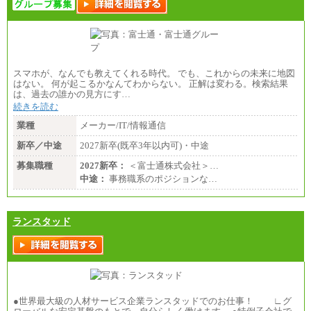
スマホが、なんでも教えてくれる時代。 でも、これからの未来に地図
はない。 何が起こるかなんてわからない。 正解は変わる。検索結果
は、過去の誰かの見方にす…
続きを読む
業種
メーカー/IT/情報通信
新卒／中途
2027新卒(既卒3年以内可)・中途
募集職種
2027新卒：
＜富士通株式会社＞…
中途：
事務職系のポジションな…
ランスタッド
●世界最大級の人材サービス企業ランスタッドでのお仕事！ ∟グ