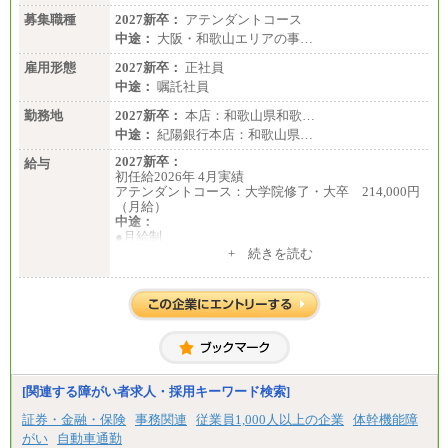
募集職種
2027新卒：
アテンダントコース
中途：
大阪・和歌山エリアの事…
雇用形態
2027新卒：
正社員
中途：
嘱託社員
勤務地
2027新卒：
本店：和歌山県和歌…
中途：
紀陽銀行本店：和歌山県…
2027新卒：
給与
初任給2026年 4月実績
アテンダントコース：大学院修了・大卒 214,000円
（月給）
中途：
●月給制
月給：185,000円～250,000円 (想定年収：230万円 ～
+ 続きを読む
350万円)
（163時間/月）
※勤務地、経験により異なります。
[関連する障がい者求人・採用キーワード検索]
証券・金融・保険
事務関連
従業員1,000人以上の企業
体幹機能障
がい
自動車通勤