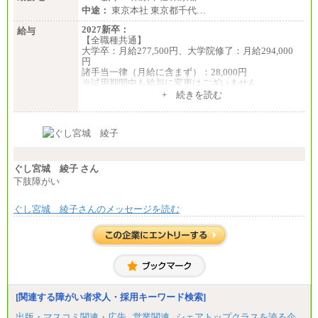
中途：
東京本社 東京都千代…
2027新卒：
給与
【全職種共通】
大学卒：月給277,500円、大学院修了：月給294,000
円
諸手当一律（月給に含まず）：28,000円
※試用期間中も給与に変更はございません
中途：
+ 続きを読む
【全職種共通】
月給370,000円～
※経験・能力等を考慮の上、当社規定により決定し
ます。
※試用期間中も給与に変更はございません。
※想定年収 6,000,000円～（住居費補助、子手当など
の各種手当を含む金額です）
ぐし宮城 綾子 さん
下肢障がい
ぐし宮城 綾子さんのメッセージを読む
[関連する障がい者求人・採用キーワード検索]
出版・マスコミ関連・広告
営業関連
シェアトップクラスを誇る企