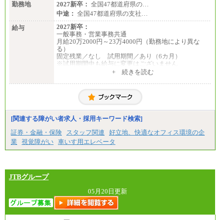
勤務地
2027新卒：
全国47都道府県の…
中途：
全国47都道府県の支社…
2027新卒：
給与
一般事務・営業事務共通
月給20万2000円～23万4000円（勤務地により異な
る）
固定残業／なし 試用期間／あり（6カ月）
※試用期間中も給与に変更はございません
中途：
+ 続きを読む
一般事務・営業事務共通
月給20万2000円～23万4000円（勤務地により異な
る）
固定残業／なし 試用期間／あり（6か月）
※試用期間中も給与に変更はございません。
[関連する障がい者求人・採用キーワード検索]
証券・金融・保険
スタッフ関連
好立地、快適なオフィス環境の企
業
視覚障がい
車いす用エレベータ
JTBグループ
05月20日更新