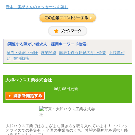
寺本 美紀さんのメッセージを読む
[関連する障がい者求人・採用キーワード検索]
証券・金融・保険
営業関連
転居を伴う転勤のない企業
上肢障が
い
在宅勤務
大和ハウス工業株式会社
06月08日更新
大和ハウス工業ではさまざまな働き方を取り入れています！ ・バック
オフィスでの募集有 ・全国の事業所のうち、希望の勤務地を選択可能
（※条件あり） ・フレ…