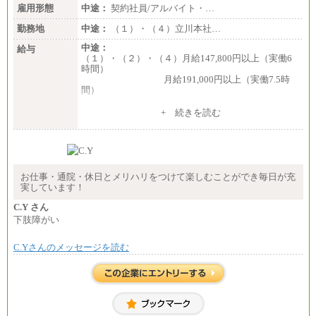
雇用形態
中途：
契約社員/アルバイト・…
勤務地
中途：
（１）・（４）立川本社…
中途：
給与
（１）・（２）・（４）月給147,800円以上（実働6
時間）
月給191,000円以上（実働7.5時
間）
（３）月給191,000円以上（実働7.5時間）
+ 続きを読む
（５）月給147,800円以上（実働6時間）
-----
時給 1,226円（実働4.5時間）
※基本給に加算して以下手当有（いずれも時
間額換算額）
お仕事・通院・休日とメリハリをつけて楽しむことができ毎日が充
・退職金相当手当 37円
実しています！
・賞与相当手当 127円
合計時給額 1,390円
C.Y さん
下肢障がい
※全ての求人において試用期間中も給与に変更はご
ざいません。
C.Yさんのメッセージを読む