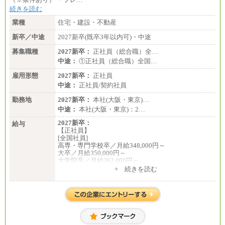
続きを読む
業種
住宅・建設・不動産
新卒／中途
2027新卒(既卒3年以内可)・中途
募集職種
2027新卒：
正社員（総合職）全…
中途：
①正社員（総合職）全国…
雇用形態
2027新卒：
正社員
中途：
正社員/契約社員
勤務地
2027新卒：
本社(大阪・東京)…
中途：
本社(大阪・東京)：2…
2027新卒：
給与
【正社員】
[全国社員]
高専・専門学校卒／月給348,000円～
大卒／月給350,000円～
大学院卒／月給362,000円～
[地域社員]月給295,000円～
+ 続きを読む
中途：
【正社員】
[全国社員]月給348,000円～
[地域社員]月給295,000円～
※試用期間中も給与に変更はございません
【契約社員】月給200,000円～