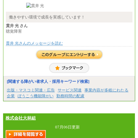
■(株)JTB商事
総合職 月給208,000～235,000円
エリア総合職 月給180,000～205,000円＋地域手当
※詳細はJTBキャリアサイトよりご確認ください。
働きやすい環境で成長を実感しています！
■(株)JTBパブリッシング ※2027年新卒募集終了
貫井 光 さん
総合職 月給271,000円
聴覚障害
■(株)JTBビジネストラベルソリューションズ
貫井 光さんのメッセージを読む
総合職 月給220,000～230,000円＋地域間調整給
エリア総合職 月給206,000円～214,000＋地域間調
整給
※詳細はJTBキャリアサイトよりご確認ください。
■(株)JTBコミュニケーションデザイン
総合職 月給230,000円
みなし残業手当：20,000円（一律支給）※みなし
残業手当の残業時間は10.43時間。
[関連する障がい者求人・採用キーワード検索]
※超過勤務手当：みなし残業時間を超える残業時
出版・マスコミ関連・広告
サービス関連
事業内容が多岐にわたる
間に応じて、時間外手当等を支給。
企業
ぼうこう機能障がい
勤務時間の配慮
エリアサポート職 月給188,000円
※超過勤務手当：残業時間については全額時間外
手当を支給。
株式会社大林組
■（株）JTBグローバルマーケティング＆トラベル
総合職 月給242,000円＋地域間調整給
訪日事業職 月給202,000～227,000円＋地域間調整
07月06日更新
給
※詳細はJTBキャリアサイトよりご確認ください。