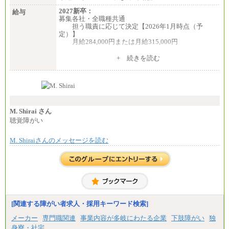
2027新卒：
給与
募集各社・全職種共通
担う職責に応じて決定【2026年1月時点（予
定）】
月給284,000円または月給315,000円
※入社後早期から、自律的な業務遂行が求めら
+ 続きを読む
れる職務を担う方については、月額給与315,000円で
す。
なお、高度なスキルや専門性を持ち、より高
い職責を担う方については、さらに高い金額を個別
に設定します。
※習熟度を上げるための育成が一定期間必要で
上司の指示に基づき職務を遂行する方については、
M. Shirai さん
月額給与284,000円となります。
聴覚障がい
※個別に設定する給与については、選考の過程
で決定していきます。
M. Shiraiさんのメッセージを読む
※上記に加え、所定労働時間外に勤務をした場
合には、時間外勤務手当を支給します。
※試用期間中も給与に変更はございません。
中途：
＜募集各社・全職種共通＞
月給21万円以上～
※試用期間中の給与に変更はありません。
[関連する障がい者求人・採用キーワード検索]
※経験・能力を考慮し、当社規定により決定いたし
メーカー
専門職関連
事業内容が多岐にわたる企業
下肢障がい
独
ます。
身寮・社宅