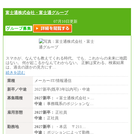
富士通株式会社・富士通グループ
07月10日更新
スマホが、なんでも教えてくれる時代。 でも、これからの未来に地図
はない。 何が起こるかなんてわからない。 正解は変わる。検索結果
は、過去の誰かの見方にす…
続きを読む
業種
メーカー/IT/情報通信
新卒／中途
2027新卒(既卒3年以内可)・中途
募集職種
2027新卒：
＜富士通株式会社＞…
中途：
事務職系のポジションな…
雇用形態
2027新卒：
正社員
中途：
正社員
勤務地
2027新卒：
・本店 〒211…
中途：
ポジションによって勤務…