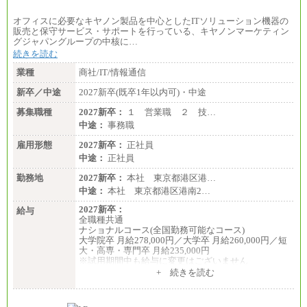
オフィスに必要なキヤノン製品を中心としたITソリューション機器の
販売と保守サービス・サポートを行っている、キヤノンマーケティン
グジャパングループの中核に…
続きを読む
業種
商社/IT/情報通信
新卒／中途
2027新卒(既卒1年以内可)・中途
募集職種
2027新卒：
１ 営業職 ２ 技…
中途：
事務職
雇用形態
2027新卒：
正社員
中途：
正社員
勤務地
2027新卒：
本社 東京都港区港…
中途：
本社 東京都港区港南2…
2027新卒：
給与
全職種共通
ナショナルコース(全国勤務可能なコース)
大学院卒 月給278,000円／大学卒 月給260,000円／短
大・高専・専門卒 月給235,000円
※試用期間中も給与に変更はございません
+ 続きを読む
エリアコース(一定地域であれば移動可能なコース)
大学院卒 月給264,000円／大学卒 月給250,000円／短
大・高専・専門卒 月給225,000円