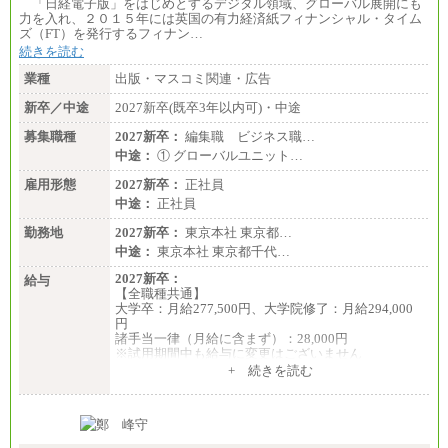
「日経電子版」をはじめとするデジタル領域、グローバル展開にも
力を入れ、２０１５年には英国の有力経済紙フィナンシャル・タイム
ズ（FT）を発行するフィナン…
続きを読む
業種
出版・マスコミ関連・広告
新卒／中途
2027新卒(既卒3年以内可)・中途
募集職種
2027新卒：
編集職 ビジネス職…
中途：
① グローバルユニット…
雇用形態
2027新卒：
正社員
中途：
正社員
勤務地
2027新卒：
東京本社 東京都…
中途：
東京本社 東京都千代…
2027新卒：
給与
【全職種共通】
大学卒：月給277,500円、大学院修了：月給294,000
円
諸手当一律（月給に含まず）：28,000円
※試用期間中も給与に変更はございません
中途：
+ 続きを読む
【全職種共通】
月給370,000円～
※経験・能力等を考慮の上、当社規定により決定し
ます。
※試用期間中も給与に変更はございません。