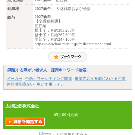
勤務地
2027新卒：
人財戦略および会計…
2027新卒：
給与
【全職種共通】
初任給
博士了：月給303,200円
修士了：月給267,600円
学部卒：月給247,100円
https://www.kao-recruit.jp/fresh/treatment.html
[関連する障がい者求人・採用キーワード検索]
メーカー
企画・マーケティング関連
事業内容が多岐にわたる企業
体幹機能障がい
車いす用トイレ
大和証券株式会社
05月09日更新