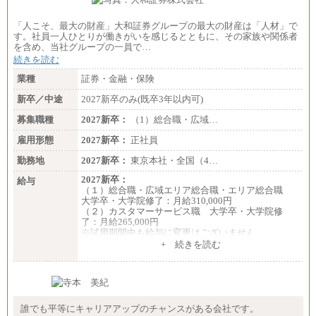
「人こそ、最大の財産」大和証券グループの最大の財産は「人材」で
す。社員一人ひとりが働きがいを感じるとともに、その家族や関係者
を含め、当社グループの一員で…
続きを読む
業種
証券・金融・保険
新卒／中途
2027新卒のみ(既卒3年以内可)
募集職種
2027新卒：
（1）総合職・広域…
雇用形態
2027新卒：
正社員
勤務地
2027新卒：
東京本社・全国（4…
2027新卒：
給与
（１）総合職・広域エリア総合職・エリア総合職
大学卒・大学院修了：月給310,000円
（２）カスタマーサービス職 大学卒・大学院修
了：月給265,000円
※試用期間中も給与に変更はございません
+ 続きを読む
誰でも平等にキャリアアップのチャンスがある会社です。