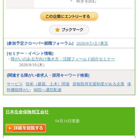
す。
+ 続きを読む
⑯月給185,000円以上
※試用期間中も給与に変更はございません。
⑰月給237,000円以上
⑱月給212,000円以上
中途：
⑲東京：月給202,000 円以上 、京都：月給193,000 円
全職種共通
以上
初任給／月給263,000円～
⑳月給205,000円以上
※居住地、年齢により異なります。
㉑月給185,000 円以上
※この他に、該当する場合は各種手当が支給されま
㉒月給185,000 円以上
す。
㉓月給224,500円以上
※試用期間中も給与に変更はございません
[参加予定クローバー就職フォーラム]
2026/9/5 (土) 東京
※全コース共通※ 能力・経験・勤務地などにより
異なります
※試用期間中も給与に変更はございません。
[セミナー・イベント情報]
・
障がいのある方向け働き方・活躍フィールド紹介セミナー
2026/9/10 (木）
[関連する障がい者求人・採用キーワード検索]
サービス
技術（建築、土木）関連
資格取得支援制度がある企業
体
幹機能障がい
病院へ通院配慮
日本生命保険相互会社
04月16日更新