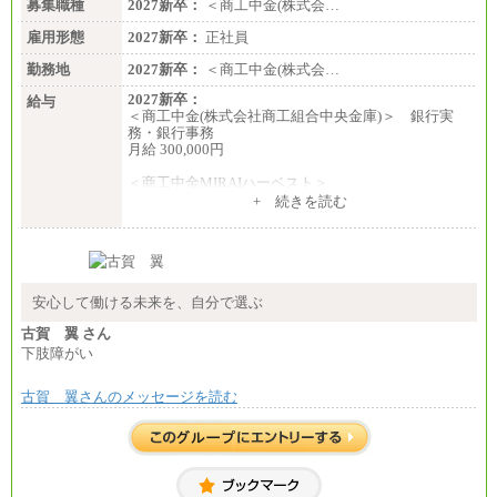
募集職種
2027新卒：
＜商工中金(株式会…
雇用形態
2027新卒：
正社員
勤務地
2027新卒：
＜商工中金(株式会…
2027新卒：
給与
＜商工中金(株式会社商工組合中央金庫)＞ 銀行実
務・銀行事務
月給 300,000円
＜商工中金MIRAIハーベスト＞
月給 230,000円
+ 続きを読む
※試用期間中も給与に変更はございません
安心して働ける未来を、自分で選ぶ
古賀 翼 さん
下肢障がい
古賀 翼さんのメッセージを読む