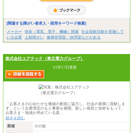
慮の上、当社規程に従い決定いたします。
経験・スキルによっては、記載額を超える場合もあ
ります。
※試用期間中も給与に変更はございません。
[関連する障がい者求人・採用キーワード検索]
メーカー
技術（電気、電子、機械）関連
社会貢献活動を実施して
いる企業
上肢障がい
健康管理室・休憩室などがある
株式会社ユアテック（東北電力グループ）
03月17日更新
「お客さまの心ゆたかな価値の創造に協力し、社会の発展に貢献しま
す」という企業理念のもと事業を展開。新しい発想と技術をもって、
お客さま・地域が求めている真…
続きを読む
業種
その他