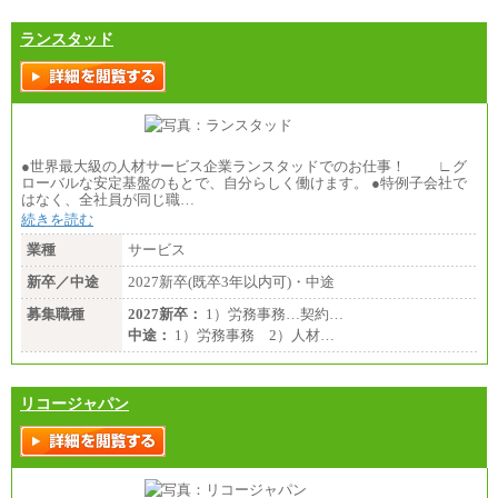
ランスタッド
●世界最大級の人材サービス企業ランスタッドでのお仕事！ ∟グ
ローバルな安定基盤のもとで、自分らしく働けます。 ●特例子会社で
はなく、全社員が同じ職…
続きを読む
業種
サービス
新卒／中途
2027新卒(既卒3年以内可)・中途
募集職種
2027新卒：
1）労務事務…契約…
中途：
1）労務事務 2）人材…
リコージャパン