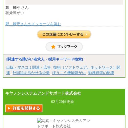
※想定年収 6,000,000円～（住居費補助、子手当など
の各種手当を含む金額です）
鄭 峰守 さん
聴覚障がい
鄭 峰守さんのメッセージを読む
[関連する障がい者求人・採用キーワード検索]
出版・マスコミ関連・広告
技術（ソフトウェア、ネットワーク）関
連
外国語を活かせる企業
ぼうこう機能障がい
勤務時間の配慮
キヤノンシステムアンドサポート株式会社
02月20日更新