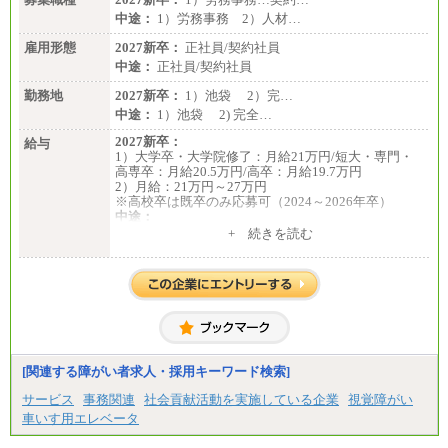
中途：
1）労務事務 2）人材…
雇用形態
2027新卒：
正社員/契約社員
中途：
正社員/契約社員
勤務地
2027新卒：
1）池袋 2）完…
中途：
1）池袋 2) 完全…
2027新卒：
給与
1）大学卒・大学院修了：月給21万円/短大・専門・
高専卒：月給20.5万円/高卒：月給19.7万円
2）月給：21万円～27万円
※高校卒は既卒のみ応募可（2024～2026年卒）
中途：
1）月給：21万円～25万円
+ 続きを読む
2）月給：21万円～27万円
[関連する障がい者求人・採用キーワード検索]
サービス
事務関連
社会貢献活動を実施している企業
視覚障がい
車いす用エレベータ