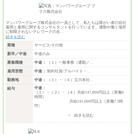
マンパワーグループ株式会社の一員として、私たちは障がい者の自社
雇用と雇用に関するコンサルタントを行っています。通勤や働く場所
に制限されないテレワークの在…
続きを読む
業種
サービス/その他
新卒／中途
中途のみ
募集職種
中途：
（１）一般事務（通勤／…
雇用形態
中途：
契約社員/アルバイト・…
勤務地
中途：
（１）・（４）立川本社…
中途：
給与
（１）・（２）・（４）月給147,800円以上（実働6
時間）
月給191,000円以上（実働7.5時
間）
（３）月給191,000円以上（実働7.5時間）
+ 続きを読む
（５）月給147,800円以上（実働6時間）
-----
時給 1,226円（実働4.5時間）