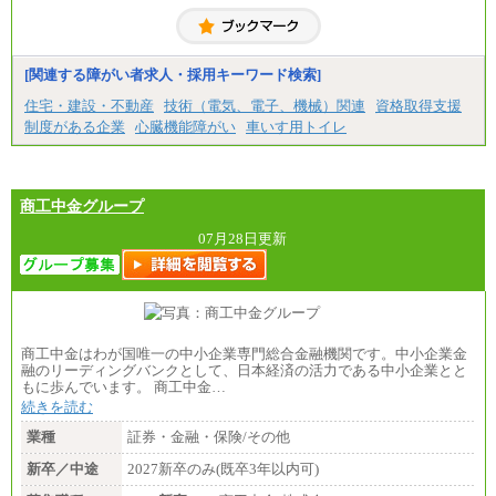
大学院卒/月給256,000円～288,000円
大学卒/月給240,000円～270,000円
短大・高専卒/月給216,000円～243,000円
■特定職員※
[関連する障がい者求人・採用キーワード検索]
大学院卒/月給234,000円～263,000円
大学卒/月給219,000円～246,000円
住宅・建設・不動産
技術（電気、電子、機械）関連
資格取得支援
短大・高専卒/月給197,000円～222,000円
制度がある企業
心臓機能障がい
車いす用トイレ
※拠点型職員、特定職員の給与は、生活の拠点が定
まることによるメリットおよび地域ごとの生計費な
どの地域差指数を勘案して拠点ごとに定めていま
す。
商工中金グループ
中途：
全職種共通
07月28日更新
月給制
226,600円～390,100円（勤務地域等により異なりま
す）
・ご経験やスキルを考慮し、選考の中で決定いたし
ます。
・試用期間中も同額支給します。
商工中金はわが国唯一の中小企業専門総合金融機関です。中小企業金
融のリーディングバンクとして、日本経済の活力である中小企業とと
もに歩んでいます。 商工中金…
続きを読む
業種
証券・金融・保険/その他
新卒／中途
2027新卒のみ(既卒3年以内可)