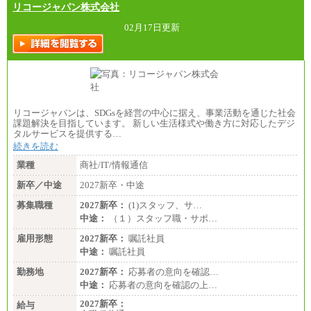
リコージャパン株式会社
02月17日更新
リコージャパンは、SDGsを経営の中心に据え、事業活動を通じた社会
課題解決を目指しています。 新しい生活様式や働き方に対応したデジ
タルサービスを提供する…
続きを読む
業種
商社/IT/情報通信
新卒／中途
2027新卒・中途
募集職種
2027新卒：
(1)スタッフ、サ…
中途：
（１）スタッフ職・サポ…
雇用形態
2027新卒：
嘱託社員
中途：
嘱託社員
勤務地
2027新卒：
応募者の意向を確認…
中途：
応募者の意向を確認の上…
2027新卒：
給与