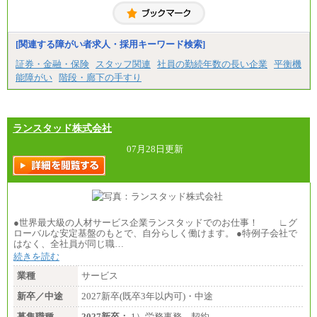
る）
固定残業／なし 試用期間／あり（6か月）
※試用期間中も給与に変更はございません。
[関連する障がい者求人・採用キーワード検索]
証券・金融・保険
スタッフ関連
社員の勤続年数の長い企業
平衡機
能障がい
階段・廊下の手すり
ランスタッド株式会社
07月28日更新
●世界最大級の人材サービス企業ランスタッドでのお仕事！ ∟グ
ローバルな安定基盤のもとで、自分らしく働けます。 ●特例子会社で
はなく、全社員が同じ職…
続きを読む
業種
サービス
新卒／中途
2027新卒(既卒3年以内可)・中途
募集職種
2027新卒：
1）労務事務…契約…