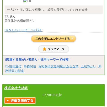
※試用期間中も給与に変更はございません
中途：
月給：250,000円～400,000円
一人ひとりの強みを尊重し、成長を後押ししてくれる会社
想定年収：4,000,000円～6,000,000円
※試用期間中も給与に変更はございません。
I.R さん
四肢体幹の機能障がい
I.Rさんのメッセージを読む
[関連する障がい者求人・採用キーワード検索]
IT/情報通信
事務関連
資格取得支援制度がある企業
上肢障がい
勤
務時間の配慮
株式会社大林組
07月06日更新