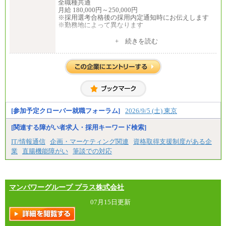
全職種共通
月給 180,000円～250,000円
※採用選考合格後の採用内定通知時にお伝えします
※勤務地によって異なります
中途：
+ 続きを読む
全職種共通
月給 200,000円～250,000円
入社時の処遇は経験・能力を考慮の上、当社規程に
より決定します。
具体的な金額は採用選考合格後に採用内定通知時に
お伝えします。
[参加予定クローバー就職フォーラム]
2026/9/5 (土) 東京
[関連する障がい者求人・採用キーワード検索]
IT/情報通信
企画・マーケティング関連
資格取得支援制度がある企
業
直腸機能障がい
筆談での対応
マンパワーグループ プラス株式会社
07月15日更新