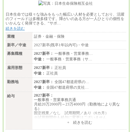
日本生命では様々な強みをもった幅広い人材を必要としており、活躍
のフィールドは多種多様です。障がいのある方が一人ひとりの個性を
いかんなく発揮できる、“サポ…
続きを読む
業種
証券・金融・保険
新卒／中途
2027新卒(既卒1年以内可)・中途
募集職種
2027新卒：
一般事務・営業事務…
中途：
一般事務・営業事務（サ…
雇用形態
2027新卒：
正社員
中途：
正社員
勤務地
2027新卒：
全国47都道府県の…
中途：
全国47都道府県の支社…
2027新卒：
給与
一般事務・営業事務共通
月給20万2000円～23万4000円（勤務地により異な
る）
固定残業／なし 試用期間／あり（6カ月）
※試用期間中も給与に変更はございません
中途：
+ 続きを読む
一般事務・営業事務共通
月給20万2000円～23万4000円（勤務地により異な