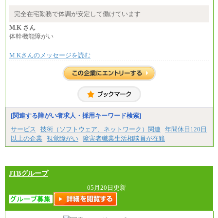
※基本給に加算して以下手当有（いずれも時
間額換算額）
完全在宅勤務で体調が安定して働けています
・退職金相当手当 37円
・賞与相当手当 127円
M.K さん
合計時給額 1,390円
体幹機能障がい
※全ての求人において試用期間中も給与に変更はご
M.Kさんのメッセージを読む
ざいません。
[関連する障がい者求人・採用キーワード検索]
サービス
技術（ソフトウェア、ネットワーク）関連
年間休日120日
以上の企業
視覚障がい
障害者職業生活相談員が在籍
JTBグループ
05月20日更新