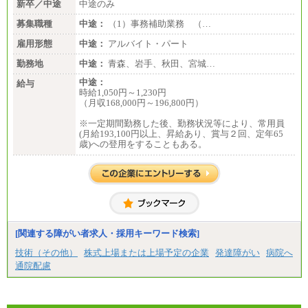
新卒／中途
中途のみ
募集職種
中途：
（1）事務補助業務 （…
雇用形態
中途：
アルバイト・パート
勤務地
中途：
青森、岩手、秋田、宮城…
中途：
給与
時給1,050円～1,230円
（月収168,000円～196,800円）
※一定期間勤務した後、勤務状況等により、常用員
(月給193,100円以上、昇給あり、賞与２回、定年65
歳)への登用をすることもある。
[関連する障がい者求人・採用キーワード検索]
技術（その他）
株式上場または上場予定の企業
発達障がい
病院へ
通院配慮