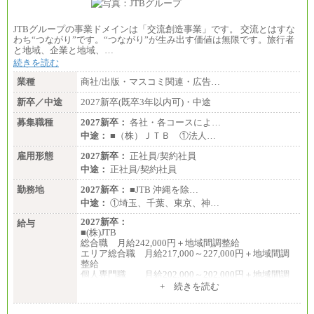
JTBグループの事業ドメインは「交流創造事業」です。 交流とはすな
わち“つながり”です。“つながり”が生み出す価値は無限です。旅行者
と地域、企業と地域、…
続きを読む
業種
商社/出版・マスコミ関連・広告…
新卒／中途
2027新卒(既卒3年以内可)・中途
募集職種
2027新卒：
各社・各コースによ…
中途：
■（株）ＪＴＢ ①法人…
雇用形態
2027新卒：
正社員/契約社員
中途：
正社員/契約社員
勤務地
2027新卒：
■JTB 沖縄を除…
中途：
①埼玉、千葉、東京、神…
2027新卒：
給与
■(株)JTB
総合職 月給242,000円＋地域間調整給
エリア総合職 月給217,000～227,000円＋地域間調
整給
個人専門職 月給202,000～202,000円＋地域間調
整給
+ 続きを読む
※詳細はJTBキャリアサイトよりご確認ください。