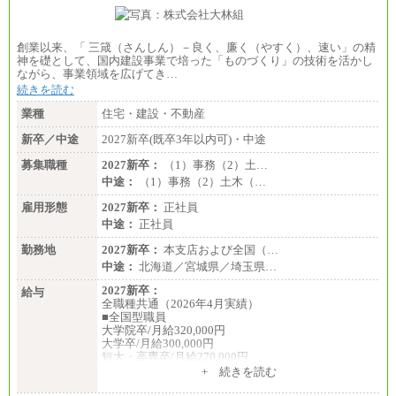
創業以来、「 三箴（さんしん）－良く、廉く（やすく）、速い」の精
神を礎として、国内建設事業で培った「ものづくり」の技術を活かし
ながら、事業領域を広げてき…
続きを読む
業種
住宅・建設・不動産
新卒／中途
2027新卒(既卒3年以内可)・中途
募集職種
2027新卒：
（1）事務（2）土…
中途：
（1）事務（2）土木（…
雇用形態
2027新卒：
正社員
中途：
正社員
勤務地
2027新卒：
本支店および全国（…
中途：
北海道／宮城県／埼玉県…
2027新卒：
給与
全職種共通（2026年4月実績）
■全国型職員
大学院卒/月給320,000円
大学卒/月給300,000円
短大・高専卒/月給270,000円
+ 続きを読む
■拠点型職員※