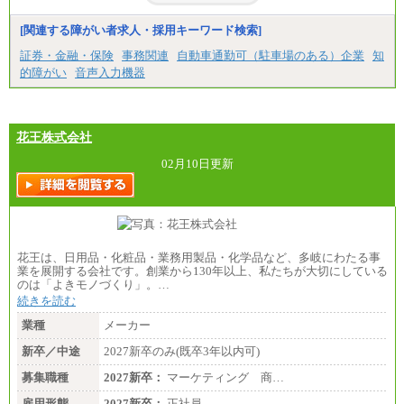
[関連する障がい者求人・採用キーワード検索]
証券・金融・保険
事務関連
自動車通勤可（駐車場のある）企業
知
的障がい
音声入力機器
花王株式会社
02月10日更新
花王は、日用品・化粧品・業務用製品・化学品など、多岐にわたる事
業を展開する会社です。創業から130年以上、私たちが大切にしている
のは「よきモノづくり」。…
続きを読む
業種
メーカー
新卒／中途
2027新卒のみ(既卒3年以内可)
募集職種
2027新卒：
マーケティング 商…
雇用形態
2027新卒：
正社員