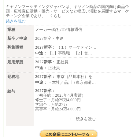
キヤノンマーケティングジャパンは、キヤノン商品の国内向け商品企
画・広報宣伝活動・販売・サービスなど幅広い活動を展開するマーケ
ティング企業であり、「くらし…
続きを読む
業種
メーカー/商社/IT/情報通信
新卒／中途
2027新卒・中途
募集職種
2027新卒：
（１）マーケティン…
中途：
【1】事務職 【2】営…
雇用形態
2027新卒：
正社員
中途：
正社員
勤務地
2027新卒：
東京（品川本社）を…
中途：
・本社／品川（東京都港…
2027新卒：
給与
（初任給：2025年4月実績）
修士了：月給29万4,000円
学部卒：月給27万
高専卒：月給24万4,000円
+ 続きを読む
中途：
月給 250,000円～350,000円
想定年収 420万円～600万円
入社時の処遇（基本給・賞与）は経験・スキルを考