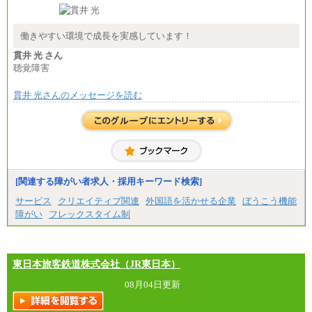
■(株)JTB商事
総合職 月給208,000～235,000円
エリア総合職 月給180,000～205,000円＋地域手当
※詳細はJTBキャリアサイトよりご確認ください。
働きやすい環境で成長を実感しています！
■(株)JTBパブリッシング ※2027年新卒募集終了
貫井 光 さん
総合職 月給271,000円
聴覚障害
■(株)JTBビジネストラベルソリューションズ
貫井 光さんのメッセージを読む
総合職 月給220,000～230,000円＋地域間調整給
エリア総合職 月給206,000円～214,000＋地域間調
整給
※詳細はJTBキャリアサイトよりご確認ください。
■(株)JTBコミュニケーションデザイン
総合職 月給230,000円
みなし残業手当：20,000円（一律支給）※みなし
残業手当の残業時間は10.43時間。
[関連する障がい者求人・採用キーワード検索]
※超過勤務手当：みなし残業時間を超える残業時
サービス
クリエイティブ関連
外国語を活かせる企業
ぼうこう機能
間に応じて、時間外手当等を支給。
障がい
フレックスタイム制
エリアサポート職 月給188,000円
※超過勤務手当：残業時間については全額時間外
手当を支給。
東日本旅客鉄道株式会社（JR東日本）
■（株）JTBグローバルマーケティング＆トラベル
総合職 月給242,000円＋地域間調整給
訪日事業職 月給202,000～227,000円＋地域間調整
08月04日更新
給
※詳細はJTBキャリアサイトよりご確認ください。