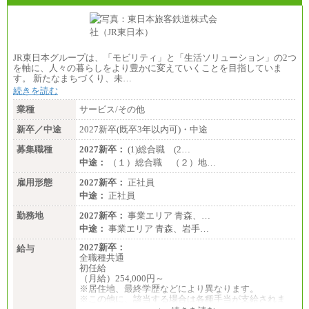
■(株)JTBビジネストランスフォーム
総合職 月給205,000～225,000円＋地域間調整給
エリア総合職 月給185,000円＋地域間調整給
※詳細はJTBキャリアサイトよりご確認ください。
JR東日本グループは、「モビリティ」と「生活ソリューション」の2つ
■(株)JTBデータサービス ※2027年新卒募集終了
を軸に、人々の暮らしをより豊かに変えていくことを目指していま
総合職 月給186,000～194,000円＋地域手当
す。 新たなまちづくり、未…
※詳細はJTBキャリアサイトよりご確認ください。
続きを読む
■I&Jデジタルイノベーション(株)
業種
サービス/その他
総合職 月給224,500～242,600円＋地域手当
※詳細はJTBキャリアサイトよりご確認ください。
新卒／中途
2027新卒(既卒3年以内可)・中途
＜有期社員コース＞
募集職種
2027新卒：
(1)総合職 (2…
■(株)JTBビジネストランスフォーム
中途：
（１）総合職 （２）地…
有期契約職 月給185,000～195,000円
※詳細はJTBキャリアサイトよりご確認ください。
雇用形態
2027新卒：
正社員
中途：
正社員
■(株)JTBパブリッシング ※2027年新卒募集終了
総合職 月給241,000円
勤務地
2027新卒：
事業エリア 青森、…
中途：
中途：
事業エリア 青森、岩手…
①月給227,000円以上
②月給212,000円以上
2027新卒：
給与
③月給172,500円以上
全職種共通
④月給23万円～37万円
初任給
⑤月給20万円～25万円
（月給）254,000円～
⑥月給33万円～48万円
※居住地、最終学歴などにより異なります。
⑦月給271,000円以上
※この他に、該当する場合は各種手当が支給されま
⑧～⑮月給200,000円〜月給400,000円