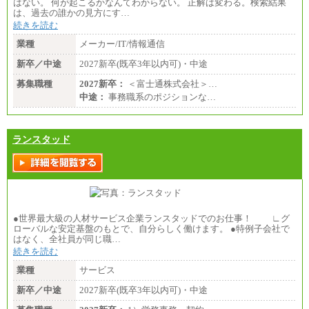
はない。 何が起こるかなんてわからない。 正解は変わる。検索結果
は、過去の誰かの見方にす…
続きを読む
業種
メーカー/IT/情報通信
新卒／中途
2027新卒(既卒3年以内可)・中途
募集職種
2027新卒：
＜富士通株式会社＞…
中途：
事務職系のポジションな…
ランスタッド
●世界最大級の人材サービス企業ランスタッドでのお仕事！ ∟グ
ローバルな安定基盤のもとで、自分らしく働けます。 ●特例子会社で
はなく、全社員が同じ職…
続きを読む
業種
サービス
新卒／中途
2027新卒(既卒3年以内可)・中途