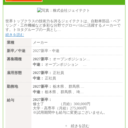
■(株)JTBビジネストランスフォーム
総合職 月給205,000～225,000円＋地域間調整給
エリア総合職 月給185,000円＋地域間調整給
世界トップクラスの技術力を誇るジェイテクトは、自動車部品・ベア
※詳細はJTBキャリアサイトよりご確認ください。
リング・工作機械など多彩な分野でグローバルに活躍するメーカーで
す。トヨタグループの一員とし…
■(株)JTBデータサービス ※2027年新卒募集終了
総合職 月給186,000～194,000円＋地域手当
続きを読む
※詳細はJTBキャリアサイトよりご確認ください。
業種
メーカー
■I&Jデジタルイノベーション(株)
新卒／中途
2027新卒・中途
総合職 月給224,500～242,600円＋地域手当
※詳細はJTBキャリアサイトよりご確認ください。
募集職種
2027新卒：
オープンポジション…
＜有期社員コース＞
中途：
オープンポジション …
■(株)JTBビジネストランスフォーム
雇用形態
有期契約職 月給185,000～195,000円
2027新卒：
正社員
※詳細はJTBキャリアサイトよりご確認ください。
中途：
正社員
■(株)JTBパブリッシング ※2027年新卒募集終了
勤務地
2027新卒：
栃木県 、群馬県 …
総合職 月給241,000円
中途：
栃木県 、群馬県 、埼…
中途：
①月給227,000円以上
2027新卒：
給与
②月給212,000円以上
修士了 （月給）300,000円
③月給172,500円以上
大学・高専卒（月給）275,000円
④月給23万円～37万円
※試用期間中も給与に変更はございません。
⑤月給20万円～25万円
⑥月給33万円～48万円
⑦月給271,000円以上
中途：
+ 続きを読む