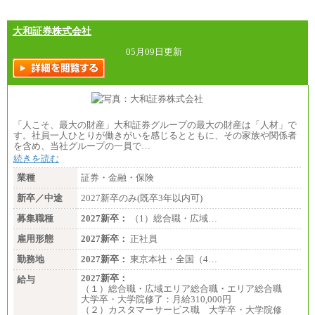
大和証券株式会社
05月09日更新
「人こそ、最大の財産」大和証券グループの最大の財産は「人材」で
す。社員一人ひとりが働きがいを感じるとともに、その家族や関係者
を含め、当社グループの一員で…
続きを読む
業種
証券・金融・保険
新卒／中途
2027新卒のみ(既卒3年以内可)
募集職種
2027新卒：
（1）総合職・広域…
雇用形態
2027新卒：
正社員
勤務地
2027新卒：
東京本社・全国（4…
2027新卒：
給与
（１）総合職・広域エリア総合職・エリア総合職
大学卒・大学院修了：月給310,000円
（２）カスタマーサービス職 大学卒・大学院修