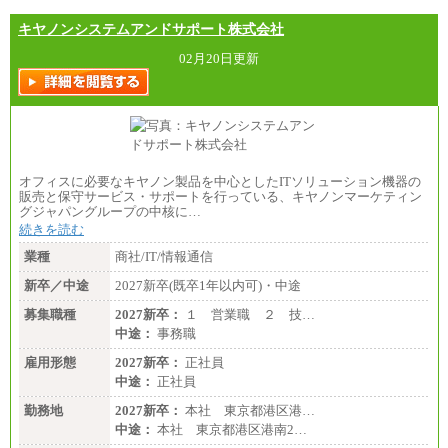
キヤノンシステムアンドサポート株式会社
02月20日更新
オフィスに必要なキヤノン製品を中心としたITソリューション機器の
販売と保守サービス・サポートを行っている、キヤノンマーケティン
グジャパングループの中核に…
続きを読む
業種
商社/IT/情報通信
新卒／中途
2027新卒(既卒1年以内可)・中途
募集職種
2027新卒：
１ 営業職 ２ 技…
中途：
事務職
雇用形態
2027新卒：
正社員
中途：
正社員
勤務地
2027新卒：
本社 東京都港区港…
中途：
本社 東京都港区港南2…