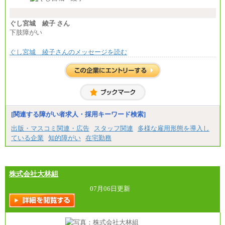
ます。
※試用期間中も給与に変更はございません。
※想定年収 6,000,000円～（住居費補助、子手当など
の各種手当を含む金額です）
ぐし宮城 綾子 さん
下肢障がい
ぐし宮城 綾子さんのメッセージを読む
[関連する障がい者求人・採用キーワード検索]
出版・マスコミ関連・広告
スタッフ関連
多様な雇用形態を導入し
ている企業
知的障がい
在宅勤務
株式会社大林組
07月06日更新