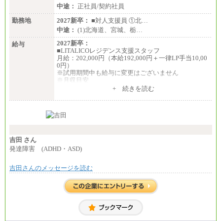
中途：
正社員/契約社員
勤務地
2027新卒：
■対人支援員 ①北…
中途：
(1)北海道、宮城、栃…
2027新卒：
給与
■LITALICOレジデンス支援スタッフ
月給：202,000円（本給192,000円＋一律LP手当10,00
0円）
※試用期間中も給与に変更はございません
※月収目安
月給：202,000円
+ 続きを読む
夜勤手当：28,000円（月4回）※1回7,000円、実際の
夜勤回数により変動
東京都居住支援特別手当：20,000円（※支給期間・
条件あり）
---
計：250,000円
吉田 さん
■その他職種共通
発達障害 (ADHD・ASD)
月給：25万3,400円～
※固定残業代20時間分を手当に含む(33,900円～)
吉田さんのメッセージを読む
※20時間を超過した場合は別途支給
※試用期間中も給与に変更はございません
中途：
(1)(2)月給：25万3400円～28万5900円
※固定残業代20時間分を手当に含む(33,900円～38,20
0円)
※20時間を超過した場合は別途支給
※試用期間中も給与に変更はございません