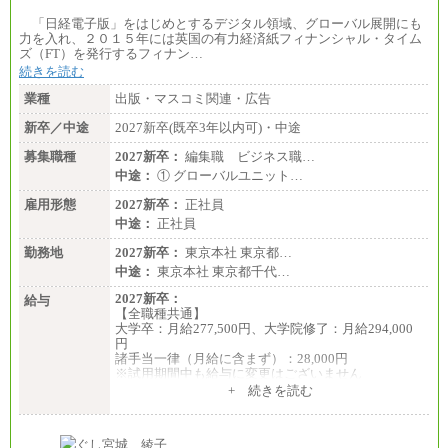
「日経電子版」をはじめとするデジタル領域、グローバル展開にも
力を入れ、２０１５年には英国の有力経済紙フィナンシャル・タイム
ズ（FT）を発行するフィナン…
続きを読む
業種
出版・マスコミ関連・広告
新卒／中途
2027新卒(既卒3年以内可)・中途
募集職種
2027新卒：
編集職 ビジネス職…
中途：
① グローバルユニット…
雇用形態
2027新卒：
正社員
中途：
正社員
勤務地
2027新卒：
東京本社 東京都…
中途：
東京本社 東京都千代…
2027新卒：
給与
【全職種共通】
大学卒：月給277,500円、大学院修了：月給294,000
円
諸手当一律（月給に含まず）：28,000円
※試用期間中も給与に変更はございません
中途：
+ 続きを読む
【全職種共通】
月給370,000円～
※経験・能力等を考慮の上、当社規定により決定し