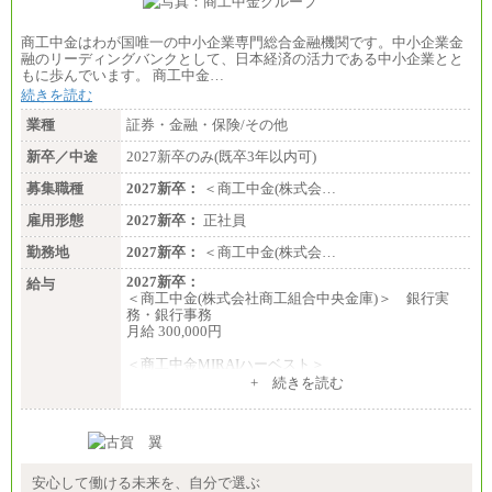
商工中金はわが国唯一の中小企業専門総合金融機関です。中小企業金
融のリーディングバンクとして、日本経済の活力である中小企業とと
もに歩んでいます。 商工中金…
続きを読む
業種
証券・金融・保険/その他
新卒／中途
2027新卒のみ(既卒3年以内可)
募集職種
2027新卒：
＜商工中金(株式会…
雇用形態
2027新卒：
正社員
勤務地
2027新卒：
＜商工中金(株式会…
2027新卒：
給与
＜商工中金(株式会社商工組合中央金庫)＞ 銀行実
務・銀行事務
月給 300,000円
＜商工中金MIRAIハーベスト＞
月給 230,000円
+ 続きを読む
※試用期間中も給与に変更はございません
安心して働ける未来を、自分で選ぶ