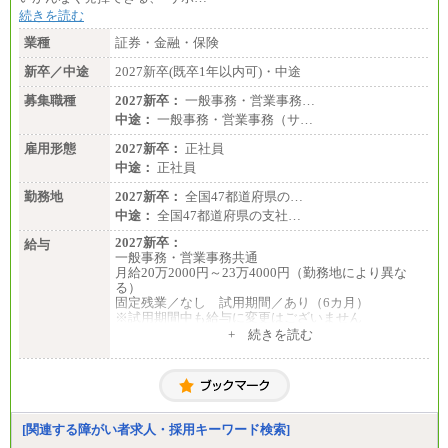
続きを読む
業種
証券・金融・保険
新卒／中途
2027新卒(既卒1年以内可)・中途
募集職種
2027新卒：
一般事務・営業事務…
中途：
一般事務・営業事務（サ…
雇用形態
2027新卒：
正社員
中途：
正社員
勤務地
2027新卒：
全国47都道府県の…
中途：
全国47都道府県の支社…
2027新卒：
給与
一般事務・営業事務共通
月給20万2000円～23万4000円（勤務地により異な
る）
固定残業／なし 試用期間／あり（6カ月）
※試用期間中も給与に変更はございません
中途：
+ 続きを読む
一般事務・営業事務共通
月給20万2000円～23万4000円（勤務地により異な
る）
固定残業／なし 試用期間／あり（6か月）
※試用期間中も給与に変更はございません。
[関連する障がい者求人・採用キーワード検索]