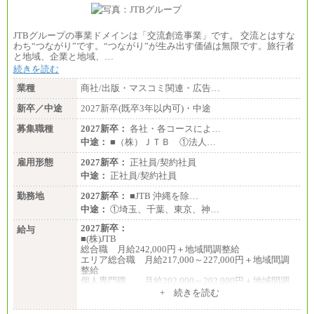
JTBグループの事業ドメインは「交流創造事業」です。 交流とはすな
わち“つながり”です。“つながり”が生み出す価値は無限です。旅行者
と地域、企業と地域、…
続きを読む
業種
商社/出版・マスコミ関連・広告…
新卒／中途
2027新卒(既卒3年以内可)・中途
募集職種
2027新卒：
各社・各コースによ…
中途：
■（株）ＪＴＢ ①法人…
雇用形態
2027新卒：
正社員/契約社員
中途：
正社員/契約社員
勤務地
2027新卒：
■JTB 沖縄を除…
中途：
①埼玉、千葉、東京、神…
2027新卒：
給与
■(株)JTB
総合職 月給242,000円＋地域間調整給
エリア総合職 月給217,000～227,000円＋地域間調
整給
個人専門職 月給202,000～202,000円＋地域間調
整給
+ 続きを読む
※詳細はJTBキャリアサイトよりご確認ください。