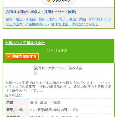
短大・高専卒/月給216,000円～243,000円
■特定職員※
[関連する障がい者求人・採用キーワード検索]
大学院卒/月給234,000円～263,000円
大学卒/月給219,000円～246,000円
住宅・建設・不動産
技術（電気、電子、機械）関連
年間休日120日
短大・高専卒/月給197,000円～222,000円
以上の企業
小腸機能障がい
健康管理室・休憩室などがある
※拠点型職員、特定職員の給与は、生活の拠点が定
まることによるメリットおよび地域ごとの生計費な
どの地域差指数を勘案して拠点ごとに定めていま
す。
大和ハウス工業株式会社
中途：
全職種共通
06月08日更新
月給制
226,600円～390,100円（勤務地域等により異なりま
す）
・ご経験やスキルを考慮し、選考の中で決定いたし
ます。
・試用期間中も同額支給します。
大和ハウス工業ではさまざまな働き方を取り入れています！ ・バック
オフィスでの募集有 ・全国の事業所のうち、希望の勤務地を選択可能
（※条件あり） ・フレ…
続きを読む
業種
住宅・建設・不動産
新卒／中途
2027新卒(既卒3年以内可)・中途