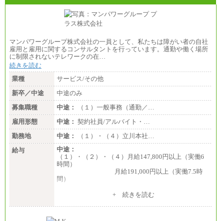
マンパワーグループ株式会社の一員として、私たちは障がい者の自社
雇用と雇用に関するコンサルタントを行っています。通勤や働く場所
に制限されないテレワークの在…
続きを読む
業種
サービス/その他
新卒／中途
中途のみ
募集職種
中途：
（１）一般事務（通勤／…
雇用形態
中途：
契約社員/アルバイト・…
勤務地
中途：
（１）・（４）立川本社…
中途：
給与
（１）・（２）・（４）月給147,800円以上（実働6
時間）
月給191,000円以上（実働7.5時
間）
（３）月給191,000円以上（実働7.5時間）
+ 続きを読む
（５）月給147,800円以上（実働6時間）
-----