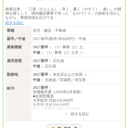
創業以来、「 三箴（さんしん）－良く、廉く（やすく）、速い」の精
神を礎として、国内建設事業で培った「ものづくり」の技術を活かし
ながら、事業領域を広げてき…
続きを読む
業種
住宅・建設・不動産
新卒／中途
2027新卒(既卒3年以内可)・中途
募集職種
2027新卒：
（1）事務（2）土…
中途：
（1）事務（2）土木（…
雇用形態
2027新卒：
正社員
中途：
正社員
勤務地
2027新卒：
本支店および全国（…
中途：
北海道／宮城県／埼玉県…
2027新卒：
給与
全職種共通（2026年4月実績）
■全国型職員
大学院卒/月給320,000円
大学卒/月給300,000円
短大・高専卒/月給270,000円
+ 続きを読む
■拠点型職員※
大学院卒/月給256,000円～288,000円
大学卒/月給240,000円～270,000円