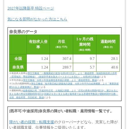
2027年以降新卒 特設ページ
気になる質問がなかった方はこちら
奈良県のデータ
1ヶ月の残
有効求人倍
月収
通勤時間
業時間
率
(単位:千円)
(単位:分)
(単位:時間)
全国
1.24
307.4
9.7
28.1
奈良県
1.24
289.7
5.7
40.6
※有効求人倍率は
厚生労働省「一般職業紹介状況(令和4年5月分)」より「都道府県・地域別有効求人倍率
（受理地別・季節調整値）（新規学卒者を除きパートタイムを含む）」令和4年5月数値
による
※平均月収は
厚生労働省「令和３年賃金構造基本統計調査」より「都道府県別」数値
による
※1カ月の残業時間は
厚生労働省「毎月勤労統計調査地方調査 令和３年平均分結果概要」より「事業所規
模5人以上 調査産業計」数値
による
※通勤時間は
総務省統計局「平成30年住宅・土地統計調査」より「住宅の所有の関係(6区分)，家計を主に
支える者の男女別通勤時間(8区分)別家計を主に支える者が雇用者である普通世帯数及び通勤時間中位数－
全国，都道府県，市区町村」数値
による
[既卒可/中途採用]奈良県の障がい者転職・雇用情報一覧です。
障がい者の採用・転職支援
のクローバーナビなら、充実した障が
い者就職支援、仕事情報をご提供いたします。