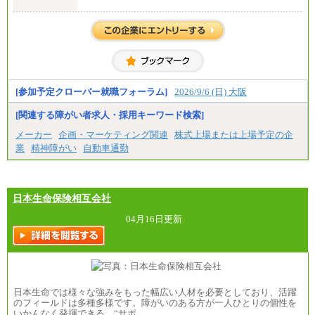
⑧～⑮月給200,000円〜月給400,000円
修士了 （月給）300,000円
⑯月給185,000円以上
大学・高専卒（月給）275,000円
⑰月給237,000円以上
※試用期間中も給与に変更はございません。
⑱月給212,000円以上
⑲東京：月給202,000 円以上 、京都：月給193,000 円
以上
⑳月給205,000円以上
㉑月給185,000 円以上
㉒月給185,000 円以上
[参加予定クローバー就職フォーラム]
2026/9/6 (日) 大阪
㉓月給224,500円以上
※全コース共通※ 能力・経験・勤務地などにより
[関連する障がい者求人・採用キーワード検索]
異なります
※試用期間中も給与に変更はございません。
メーカー
企画・マーケティング関連
株式上場または上場予定の企
業
精神障がい
自動車通勤
日本生命保険相互会社
04月16日更新
日本生命では様々な強みをもった幅広い人材を必要としており、活躍
のフィールドは多種多様です。障がいのある方が一人ひとりの個性を
いかんなく発揮できる、“サポ…