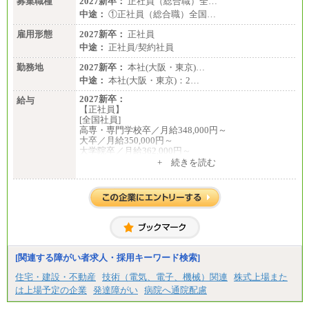
募集職種
2027新卒：
正社員（総合職）全…
中途：
①正社員（総合職）全国…
雇用形態
2027新卒：
正社員
中途：
正社員/契約社員
勤務地
2027新卒：
本社(大阪・東京)…
中途：
本社(大阪・東京)：2…
2027新卒：
給与
【正社員】
[全国社員]
高専・専門学校卒／月給348,000円～
大卒／月給350,000円～
大学院卒／月給362,000円～
[地域社員]月給295,000円～
+ 続きを読む
中途：
【正社員】
[全国社員]月給348,000円～
[地域社員]月給295,000円～
※試用期間中も給与に変更はございません
【契約社員】月給200,000円～
[関連する障がい者求人・採用キーワード検索]
住宅・建設・不動産
技術（電気、電子、機械）関連
株式上場また
は上場予定の企業
発達障がい
病院へ通院配慮