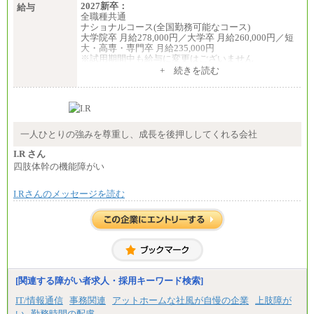
2027新卒：
給与
全職種共通
ナショナルコース(全国勤務可能なコース)
大学院卒 月給278,000円／大学卒 月給260,000円／短
大・高専・専門卒 月給235,000円
※試用期間中も給与に変更はございません
+ 続きを読む
エリアコース(一定地域であれば移動可能なコース)
大学院卒 月給264,000円／大学卒 月給250,000円／短
大・高専・専門卒 月給225,000円
※試用期間中も給与に変更はございません
中途：
月給：250,000円～400,000円
一人ひとりの強みを尊重し、成長を後押ししてくれる会社
想定年収：4,000,000円～6,000,000円
※試用期間中も給与に変更はございません。
I.R さん
四肢体幹の機能障がい
I.Rさんのメッセージを読む
[関連する障がい者求人・採用キーワード検索]
IT/情報通信
事務関連
アットホームな社風が自慢の企業
上肢障が
い
勤務時間の配慮