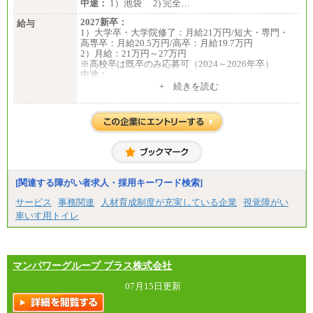
中途：
1）池袋 2) 完全…
2027新卒：
給与
1）大学卒・大学院修了：月給21万円/短大・専門・
高専卒：月給20.5万円/高卒：月給19.7万円
2）月給：21万円～27万円
※高校卒は既卒のみ応募可（2024～2026年卒）
中途：
1）月給：21万円～25万円
+ 続きを読む
2）月給：21万円～27万円
[関連する障がい者求人・採用キーワード検索]
サービス
事務関連
人材育成制度が充実している企業
視覚障がい
車いす用トイレ
マンパワーグループ プラス株式会社
07月15日更新