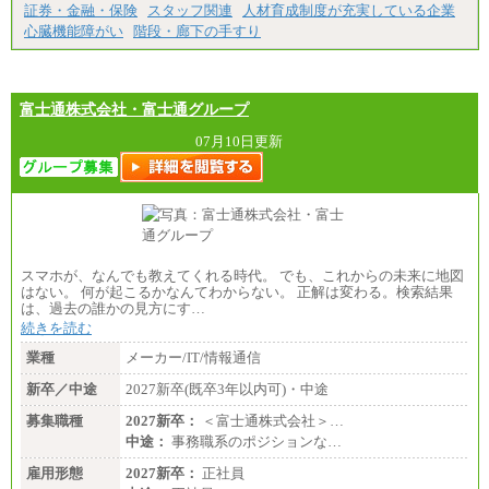
証券・金融・保険
スタッフ関連
人材育成制度が充実している企業
心臓機能障がい
階段・廊下の手すり
富士通株式会社・富士通グループ
07月10日更新
スマホが、なんでも教えてくれる時代。 でも、これからの未来に地図
はない。 何が起こるかなんてわからない。 正解は変わる。検索結果
は、過去の誰かの見方にす…
続きを読む
業種
メーカー/IT/情報通信
新卒／中途
2027新卒(既卒3年以内可)・中途
募集職種
2027新卒：
＜富士通株式会社＞…
中途：
事務職系のポジションな…
雇用形態
2027新卒：
正社員