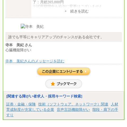
了：月給265,000円
※試用期間中も給与に変更はございません
+ 続きを読む
誰でも平等にキャリアアップのチャンスがある会社です。
寺本 美紀 さん
心臓機能障がい
寺本 美紀さんのメッセージを読む
[関連する障がい者求人・採用キーワード検索]
証券・金融・保険
技術（ソフトウェア、ネットワーク）関連
人材
育成制度が充実している企業
音声言語機能障がい
階段・廊下の手
すり