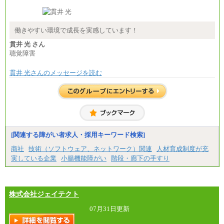
■(株)JTB商事
総合職 月給208,000～235,000円
エリア総合職 月給180,000～205,000円＋地域手当
※詳細はJTBキャリアサイトよりご確認ください。
働きやすい環境で成長を実感しています！
■(株)JTBパブリッシング ※2027年新卒募集終了
貫井 光 さん
総合職 月給271,000円
聴覚障害
■(株)JTBビジネストラベルソリューションズ
貫井 光さんのメッセージを読む
総合職 月給220,000～230,000円＋地域間調整給
エリア総合職 月給206,000円～214,000＋地域間調
整給
※詳細はJTBキャリアサイトよりご確認ください。
■(株)JTBコミュニケーションデザイン
総合職 月給230,000円
みなし残業手当：20,000円（一律支給）※みなし
残業手当の残業時間は10.43時間。
[関連する障がい者求人・採用キーワード検索]
※超過勤務手当：みなし残業時間を超える残業時
商社
技術（ソフトウェア、ネットワーク）関連
人材育成制度が充
間に応じて、時間外手当等を支給。
実している企業
小腸機能障がい
階段・廊下の手すり
エリアサポート職 月給188,000円
※超過勤務手当：残業時間については全額時間外
手当を支給。
株式会社ジェイテクト
■（株）JTBグローバルマーケティング＆トラベル
総合職 月給242,000円＋地域間調整給
訪日事業職 月給202,000～227,000円＋地域間調整
07月31日更新
給
※詳細はJTBキャリアサイトよりご確認ください。