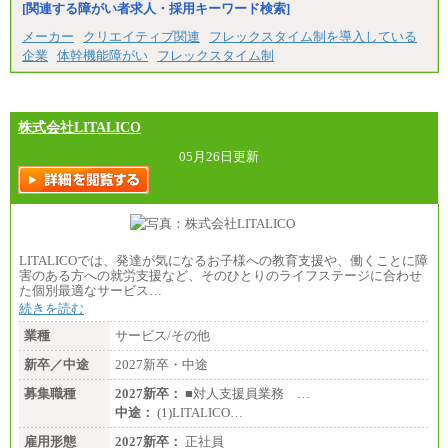
※試用期間中の給与に変更はありません。
[関連する障がい者求人・採用キーワード検索]
※経験・能力を考慮し、当社規定により決定いたし
メーカー
クリエイティブ関連
フレックスタイム制を導入している
ます。
企業
体幹機能障がい
フレックスタイム制
株式会社LITALICO
05月26日更新
LITALICOでは、発達が気になるお子様への教育支援や、働くことに障
害のある方への就労支援など、そのひとりのライフステージに合わせ
た個別最適なサービス…
続きを読む
業種
サービス/その他
新卒／中途
2027新卒・中途
募集職種
2027新卒：
■対人支援員業務 …
中途：
(1)LITALICO…
雇用形態
2027新卒：
正社員