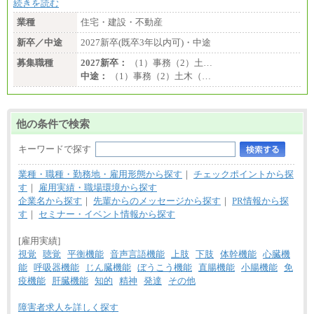
続きを読む
業種
住宅・建設・不動産
新卒／中途
2027新卒(既卒3年以内可)・中途
募集職種
2027新卒：
（1）事務（2）土…
中途：
（1）事務（2）土木（…
他の条件で検索
キーワードで探す
業種・職種・勤務地・雇用形態から探す
｜
チェックポイントから探
す
｜
雇用実績・職場環境から探す
企業名から探す
｜
先輩からのメッセージから探す
｜
PR情報から探
す
｜
セミナー・イベント情報から探す
[雇用実績]
視覚
聴覚
平衡機能
音声言語機能
上肢
下肢
体幹機能
心臓機
能
呼吸器機能
じん臓機能
ぼうこう機能
直腸機能
小腸機能
免
疫機能
肝臓機能
知的
精神
発達
その他
障害者求人を詳しく探す