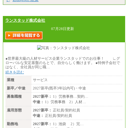
ランスタッド株式会社
07月28日更新
●世界最大級の人材サービス企業ランスタッドでのお仕事！ ∟グ
ローバルな安定基盤のもとで、自分らしく働けます。 ●特例子会社で
はなく、全社員が同じ職…
続きを読む
業種
サービス
新卒／中途
2027新卒(既卒3年以内可)・中途
募集職種
2027新卒：
1）労務事務…契約…
中途：
1）労務事務 2）人材…
雇用形態
2027新卒：
正社員/契約社員
中途：
正社員/契約社員
勤務地
2027新卒：
1）池袋 2）完…