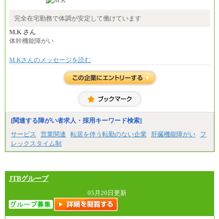
時給 1,226円（実働4.5時間）
※基本給に加算して以下手当有（いずれも時
間額換算額）
完全在宅勤務で体調が安定して働けています
・退職金相当手当 37円
・賞与相当手当 127円
M.K さん
合計時給額 1,390円
体幹機能障がい
※全ての求人において試用期間中も給与に変更はご
M.Kさんのメッセージを読む
ざいません。
[関連する障がい者求人・採用キーワード検索]
サービス
営業関連
転居を伴う転勤のない企業
肝臓機能障がい
フ
レックスタイム制
JTBグループ
05月20日更新