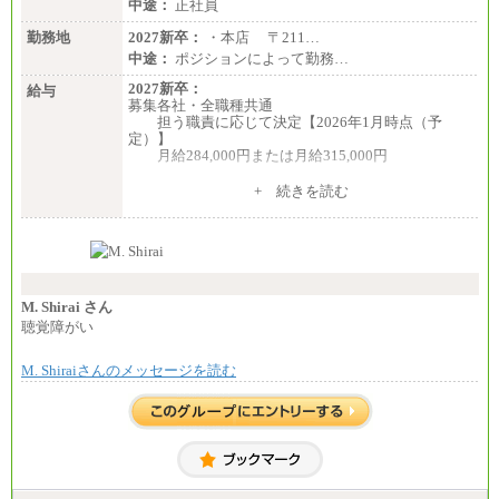
中途：
正社員
勤務地
2027新卒：
・本店 〒211…
中途：
ポジションによって勤務…
2027新卒：
給与
募集各社・全職種共通
担う職責に応じて決定【2026年1月時点（予
定）】
月給284,000円または月給315,000円
※入社後早期から、自律的な業務遂行が求めら
+ 続きを読む
れる職務を担う方については、月額給与315,000円で
す。
なお、高度なスキルや専門性を持ち、より高
い職責を担う方については、さらに高い金額を個別
に設定します。
※習熟度を上げるための育成が一定期間必要で
上司の指示に基づき職務を遂行する方については、
M. Shirai さん
月額給与284,000円となります。
聴覚障がい
※個別に設定する給与については、選考の過程
で決定していきます。
M. Shiraiさんのメッセージを読む
※上記に加え、所定労働時間外に勤務をした場
合には、時間外勤務手当を支給します。
※試用期間中も給与に変更はございません。
中途：
＜募集各社・全職種共通＞
月給21万円以上～