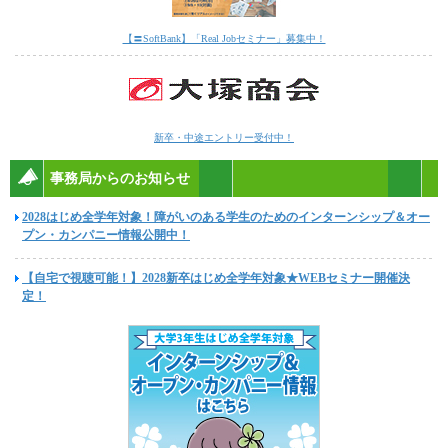
【〓SoftBank】「Real Jobセミナー」募集中！
新卒・中途エントリー受付中！
事務局からのお知らせ
2028はじめ全学年対象！障がいのある学生のためのインターンシップ＆オー
プン・カンパニー情報公開中！
【自宅で視聴可能！】2028新卒はじめ全学年対象★WEBセミナー開催決
定！