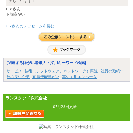
実しています！
・賞与相当手当 127円
合計時給額 1,390円
C.Y さん
下肢障がい
※全ての求人において試用期間中も給与に変更はご
ざいません。
C.Yさんのメッセージを読む
[関連する障がい者求人・採用キーワード検索]
サービス
技術（ソフトウェア、ネットワーク）関連
社員の勤続年
数の長い企業
直腸機能障がい
車いす用エレベータ
ランスタッド株式会社
07月28日更新