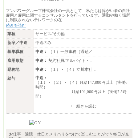
マンパワーグループ株式会社の一員として、私たちは障がい者の自社
雇用と雇用に関するコンサルタントを行っています。通勤や働く場所
に制限されないテレワークの在…
続きを読む
業種
サービス/その他
新卒／中途
中途のみ
募集職種
中途：
（１）一般事務（通勤／…
雇用形態
中途：
契約社員/アルバイト・…
勤務地
中途：
（１）・（４）立川本社…
中途：
給与
（１）・（２）・（４）月給147,800円以上（実働6
時間）
月給191,000円以上（実働7.5時
間）
（３）月給191,000円以上（実働7.5時間）
+ 続きを読む
（５）月給147,800円以上（実働6時間）
-----
時給 1,226円（実働4.5時間）
※基本給に加算して以下手当有（いずれも時
間額換算額）
お仕事・通院・休日とメリハリをつけて楽しむことができ毎日が充
・退職金相当手当 37円