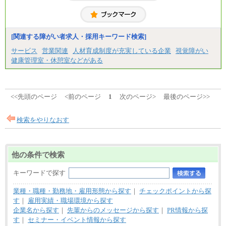
[関連する障がい者求人・採用キーワード検索]
サービス
営業関連
人材育成制度が充実している企業
視覚障がい
健康管理室・休憩室などがある
<<先頭のページ
<前のページ
1
次のページ>
最後のページ>>
検索をやりなおす
他の条件で検索
キーワードで探す
業種・職種・勤務地・雇用形態から探す
｜
チェックポイントから探
す
｜
雇用実績・職場環境から探す
企業名から探す
｜
先輩からのメッセージから探す
｜
PR情報から探
す
｜
セミナー・イベント情報から探す