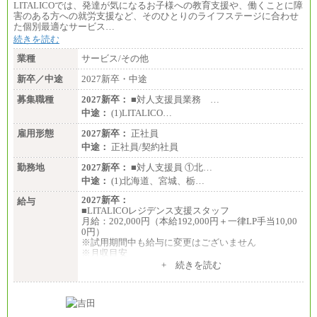
LITALICOでは、発達が気になるお子様への教育支援や、働くことに障
害のある方への就労支援など、そのひとりのライフステージに合わせ
た個別最適なサービス…
続きを読む
業種
サービス/その他
新卒／中途
2027新卒・中途
募集職種
2027新卒：
■対人支援員業務 …
中途：
(1)LITALICO…
雇用形態
2027新卒：
正社員
中途：
正社員/契約社員
勤務地
2027新卒：
■対人支援員 ①北…
中途：
(1)北海道、宮城、栃…
2027新卒：
給与
■LITALICOレジデンス支援スタッフ
月給：202,000円（本給192,000円＋一律LP手当10,00
0円）
※試用期間中も給与に変更はございません
※月収目安
月給：202,000円
+ 続きを読む
夜勤手当：28,000円（月4回）※1回7,000円、実際の
夜勤回数により変動
東京都居住支援特別手当：20,000円（※支給期間・
条件あり）
---