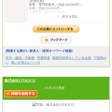
[全国社員]
⑤月給20万円～25万円
高専・専門学校卒／月給348,000円～
⑥月給33万円～48万円
大卒／月給350,000円～
⑦月給271,000円以上
大学院卒／月給362,000円～
⑧～⑮月給200,000円〜月給400,000円
[地域社員]月給295,000円～
+ 続きを読む
⑯月給185,000円以上
中途：
⑰月給237,000円以上
【正社員】
⑱月給212,000円以上
[全国社員]月給348,000円～
⑲東京：月給202,000 円以上 、京都：月給193,000 円
[地域社員]月給295,000円～
以上
※試用期間中も給与に変更はございません
⑳月給205,000円以上
【契約社員】月給200,000円～
㉑月給185,000 円以上
㉒月給185,000 円以上
㉓月給224,500円以上
[関連する障がい者求人・採用キーワード検索]
※全コース共通※ 能力・経験・勤務地などにより
異なります
住宅・建設・不動産
営業関連
職種別採用をしている企業
下肢障が
※試用期間中も給与に変更はございません。
い
車いす用エレベータ
株式会社LITALICO
05月26日更新