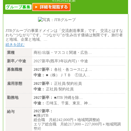
05月20日更新
JTBグループの事業ドメインは「交流創造事業」です。 交流とはすな
わち“つながり”です。“つながり”が生み出す価値は無限です。旅行者
と地域、企業と地域、…
続きを読む
業種
商社/出版・マスコミ関連・広告…
新卒／中途
2027新卒(既卒3年以内可)・中途
募集職種
2027新卒：
各社・各コースによ…
中途：
■（株）ＪＴＢ ①法人…
雇用形態
2027新卒：
正社員/契約社員
中途：
正社員/契約社員
勤務地
2027新卒：
■JTB 沖縄を除…
中途：
①埼玉、千葉、東京、神…
2027新卒：
給与
■(株)JTB
総合職 月給242,000円＋地域間調整給
エリア総合職 月給217,000～227,000円＋地域間調
整給