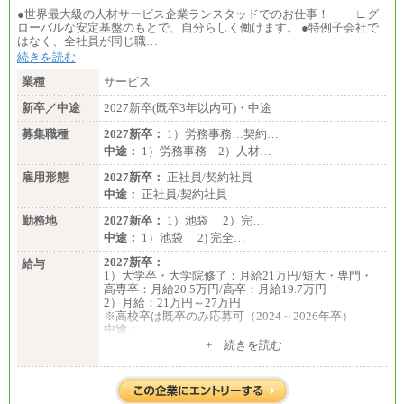
●世界最大級の人材サービス企業ランスタッドでのお仕事！ ∟グ
ローバルな安定基盤のもとで、自分らしく働けます。 ●特例子会社で
はなく、全社員が同じ職…
続きを読む
業種
サービス
新卒／中途
2027新卒(既卒3年以内可)・中途
募集職種
2027新卒：
1）労務事務…契約…
中途：
1）労務事務 2）人材…
雇用形態
2027新卒：
正社員/契約社員
中途：
正社員/契約社員
勤務地
2027新卒：
1）池袋 2）完…
中途：
1）池袋 2) 完全…
2027新卒：
給与
1）大学卒・大学院修了：月給21万円/短大・専門・
高専卒：月給20.5万円/高卒：月給19.7万円
2）月給：21万円～27万円
※高校卒は既卒のみ応募可（2024～2026年卒）
中途：
1）月給：21万円～25万円
+ 続きを読む
2）月給：21万円～27万円