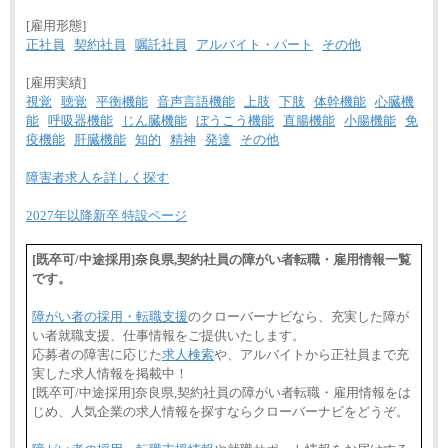
[雇用形態]
正社員
契約社員
嘱託社員
アルバイト・パート
その他
[雇用実績]
視覚
聴覚
平衡機能
音声言語機能
上肢
下肢
体幹機能
心臓機
能
呼吸器機能
じん臓機能
ぼうこう機能
直腸機能
小腸機能
免
疫機能
肝臓機能
知的
精神
発達
その他
障害者求人を詳しく探す
2027年以降新卒 特設ページ
[既卒可/中途採用]奈良県,契約社員の障がい者転職・雇用情報一覧
です。
障がい者の採用・転職支援
のクローバーナビなら、充実した障が
い者就職支援、仕事情報をご提供いたします。
応募者の障害に応じた
求人検索
や、アルバイトから正社員まで充
実した求人情報を掲載中！
[既卒可/中途採用]奈良県,契約社員の障がい者転職・雇用情報をは
じめ、人気企業の求人情報を探すならクローバーナビをどうぞ。