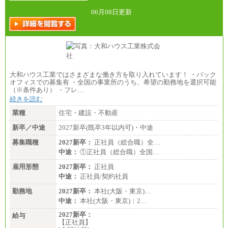
総合職 月給242,000円＋地域間調整給
訪日事業職 月給202,000～227,000円＋地域間調整
06月08日更新
給
※詳細はJTBキャリアサイトよりご確認ください。
■(株)JTBビジネストランスフォーム
総合職 月給205,000～225,000円＋地域間調整給
エリア総合職 月給185,000円＋地域間調整給
※詳細はJTBキャリアサイトよりご確認ください。
大和ハウス工業ではさまざまな働き方を取り入れています！ ・バック
■(株)JTBデータサービス ※2027年新卒募集終了
オフィスでの募集有 ・全国の事業所のうち、希望の勤務地を選択可能
総合職 月給186,000～194,000円＋地域手当
（※条件あり） ・フレ…
※詳細はJTBキャリアサイトよりご確認ください。
続きを読む
■I&Jデジタルイノベーション(株)
業種
住宅・建設・不動産
総合職 月給224,500～242,600円＋地域手当
※詳細はJTBキャリアサイトよりご確認ください。
新卒／中途
2027新卒(既卒3年以内可)・中途
＜有期社員コース＞
募集職種
2027新卒：
正社員（総合職）全…
■(株)JTBビジネストランスフォーム
中途：
①正社員（総合職）全国…
有期契約職 月給185,000～195,000円
※詳細はJTBキャリアサイトよりご確認ください。
雇用形態
2027新卒：
正社員
中途：
正社員/契約社員
■(株)JTBパブリッシング ※2027年新卒募集終了
総合職 月給241,000円
勤務地
2027新卒：
本社(大阪・東京)…
中途：
中途：
本社(大阪・東京)：2…
①月給227,000円以上
②月給212,000円以上
2027新卒：
給与
③月給172,500円以上
【正社員】
④月給23万円～37万円