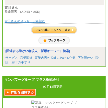
計：250,000円
吉田 さん
■その他職種共通
発達障害 (ADHD・ASD)
月給：25万3,400円～
※固定残業代20時間分を手当に含む(33,900円～)
吉田さんのメッセージを読む
※20時間を超過した場合は別途支給
※試用期間中も給与に変更はございません
中途：
(1)(2)月給：25万3400円～28万5900円
※固定残業代20時間分を手当に含む(33,900円～38,20
0円)
※20時間を超過した場合は別途支給
※試用期間中も給与に変更はございません
[関連する障がい者求人・採用キーワード検索]
サービス
営業関連
事業内容が多岐にわたる企業
下肢障がい
階
段・廊下の手すり
マンパワーグループ プラス株式会社
07月15日更新