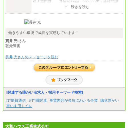
個人専門職 月給202,000～202,000円＋地域間調
整給
+ 続きを読む
※詳細はJTBキャリアサイトよりご確認ください。
■(株)JTB商事
総合職 月給208,000～235,000円
エリア総合職 月給180,000～205,000円＋地域手当
※詳細はJTBキャリアサイトよりご確認ください。
働きやすい環境で成長を実感しています！
■(株)JTBパブリッシング ※2027年新卒募集終了
貫井 光 さん
総合職 月給271,000円
聴覚障害
■(株)JTBビジネストラベルソリューションズ
貫井 光さんのメッセージを読む
総合職 月給220,000～230,000円＋地域間調整給
エリア総合職 月給206,000円～214,000＋地域間調
整給
※詳細はJTBキャリアサイトよりご確認ください。
■(株)JTBコミュニケーションデザイン
総合職 月給230,000円
みなし残業手当：20,000円（一律支給）※みなし
残業手当の残業時間は10.43時間。
[関連する障がい者求人・採用キーワード検索]
※超過勤務手当：みなし残業時間を超える残業時
IT/情報通信
専門職関連
事業内容が多岐にわたる企業
聴覚障がい
間に応じて、時間外手当等を支給。
車いす用トイレ
エリアサポート職 月給188,000円
※超過勤務手当：残業時間については全額時間外
手当を支給。
大和ハウス工業株式会社
■（株）JTBグローバルマーケティング＆トラベル