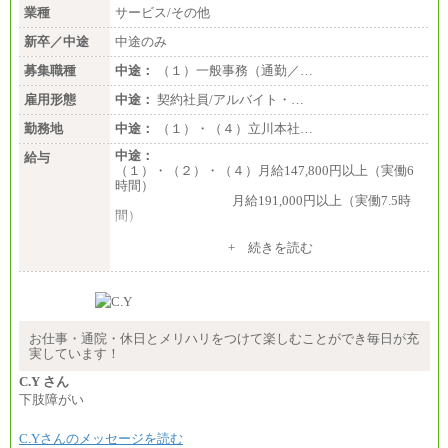
業種
サービス/その他
新卒／中途
中途のみ
募集職種
中途：
（１）一般事務（通勤／…
雇用形態
中途：
契約社員/アルバイト・…
勤務地
中途：
（１）・（４）立川本社…
中途：
給与
（１）・（２）・（４）月給147,800円以上（実働6
時間）
月給191,000円以上（実働7.5時
間）
（３）月給191,000円以上（実働7.5時間）
+ 続きを読む
（５）月給147,800円以上（実働6時間）
-----
時給 1,226円（実働4.5時間）
※基本給に加算して以下手当有（いずれも時
間額換算額）
お仕事・通院・休日とメリハリをつけて楽しむことができ毎日が充
・退職金相当手当 37円
実しています！
・賞与相当手当 127円
合計時給額 1,390円
C.Y さん
下肢障がい
※全ての求人において試用期間中も給与に変更はご
ざいません。
C.Yさんのメッセージを読む