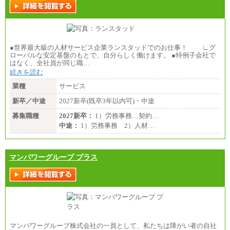
●世界最大級の人材サービス企業ランスタッドでのお仕事！ ∟グ
ローバルな安定基盤のもとで、自分らしく働けます。 ●特例子会社で
はなく、全社員が同じ職…
続きを読む
業種
サービス
新卒／中途
2027新卒(既卒3年以内可)・中途
募集職種
2027新卒：
1）労務事務…契約…
中途：
1）労務事務 2）人材…
マンパワーグループ プラス
マンパワーグループ株式会社の一員として、私たちは障がい者の自社