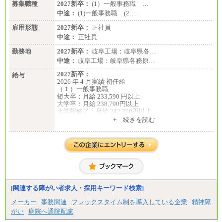
募集職種
2027新卒：
(1）一般事務職 …
中途：
(1)一般事務職 (2…
雇用形態
2027新卒：
正社員
中途：
正社員
勤務地
2027新卒：
岐阜工場：岐阜県各…
中途：
岐阜工場：岐阜県各務原…
2027新卒：
給与
2026 年 4 月実績 初任給
（１）一般事務職
短大卒：月給 233,590 円以上
大学卒：月給 238,790円以上
大学院修了：月給 242,390円以上
※試用期間中も給与に変更ございません。
+ 続きを読む
（２）生産補助職
短大卒：月給 257,650 円以上
大学卒：月給 268,150円以上
大学院修了：月給 271,350円以上
※試用期間中も給与に変更ございません。
中途：
（１）一般事務職
月給 229,440 円以上
※試用期間中も給与に変更ございません。
[関連する障がい者求人・採用キーワード検索]
（２）生産補助職
月給 255,000円以上
メーカー
事務関連
フレックスタイム制を導入している企業
精神障
※試用期間中も給与に変更ございません。
がい
病院へ通院配慮