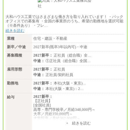
大和ハウス工業ではさまざまな働き方を取り入れています！ ・バック
オフィスでの募集有 ・全国の事業所のうち、希望の勤務地を選択可能
（※条件あり） ・フレ…
続きを読む
業種
住宅・建設・不動産
新卒／中途
2027新卒(既卒3年以内可)・中途
募集職種
2027新卒：
正社員（総合職）全…
中途：
①正社員（総合職）全国…
雇用形態
2027新卒：
正社員
中途：
正社員/契約社員
勤務地
2027新卒：
本社(大阪・東京)…
中途：
本社(大阪・東京)：2…
2027新卒：
給与
【正社員】
[全国社員]
高専・専門学校卒／月給348,000円～
大卒／月給350,000円～
大学院卒／月給362,000円～
[地域社員]月給295,000円～
+ 続きを読む
中途：