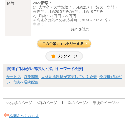
2027新卒：
給与
1）大学卒・大学院修了：月給21万円/短大・専門・
高専卒：月給20.5万円/高卒：月給19.7万円
2）月給：21万円～27万円
※高校卒は既卒のみ応募可（2024～2026年卒）
中途：
1）月給：21万円～25万円
+ 続きを読む
2）月給：21万円～27万円
[関連する障がい者求人・採用キーワード検索]
サービス
営業関連
人材育成制度が充実している企業
免疫機能障が
い
病院へ通院配慮
<<先頭のページ
<前のページ
1
次のページ>
最後のページ>>
検索をやりなおす