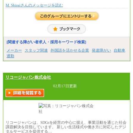
で決定していきます。
M. Shiraiさんのメッセージを読む
※上記に加え、所定労働時間外に勤務をした場
合には、時間外勤務手当を支給します。
※試用期間中も給与に変更はございません。
中途：
＜募集各社・全職種共通＞
月給21万円以上～
※試用期間中の給与に変更はありません。
[関連する障がい者求人・採用キーワード検索]
※経験・能力を考慮し、当社規定により決定いたし
メーカー
スタッフ関連
外国語を活かせる企業
発達障がい
自動車
ます。
通勤
リコージャパン株式会社
02月17日更新
リコージャパンは、SDGsを経営の中心に据え、事業活動を通じた社会
課題解決を目指しています。 新しい生活様式や働き方に対応したデジ
タルサービスを提供する…