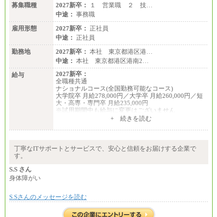
募集職種
2027新卒：
１ 営業職 ２ 技…
中途：
事務職
雇用形態
2027新卒：
正社員
中途：
正社員
勤務地
2027新卒：
本社 東京都港区港…
中途：
本社 東京都港区港南2…
2027新卒：
給与
全職種共通
ナショナルコース(全国勤務可能なコース)
大学院卒 月給278,000円／大学卒 月給260,000円／短
大・高専・専門卒 月給235,000円
※試用期間中も給与に変更はございません
+ 続きを読む
エリアコース(一定地域であれば移動可能なコース)
大学院卒 月給264,000円／大学卒 月給250,000円／短
大・高専・専門卒 月給225,000円
※試用期間中も給与に変更はございません
丁寧なITサポートとサービスで、安心と信頼をお届けする企業で
中途：
す。
月給：250,000円～400,000円
想定年収：4,000,000円～6,000,000円
S.S さん
※試用期間中も給与に変更はございません。
身体障がい
S.Sさんのメッセージを読む