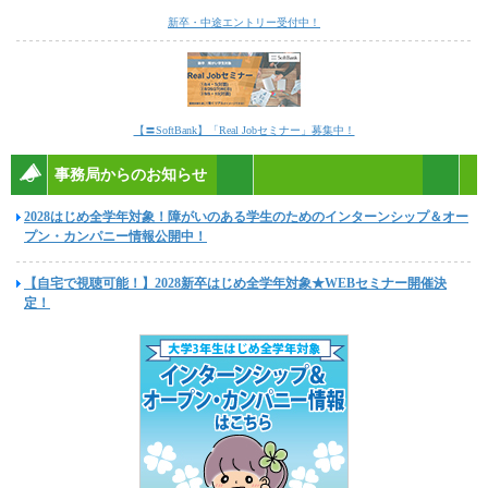
新卒・中途エントリー受付中！
【〓SoftBank】「Real Jobセミナー」募集中！
事務局からのお知らせ
2028はじめ全学年対象！障がいのある学生のためのインターンシップ＆オー
プン・カンパニー情報公開中！
【自宅で視聴可能！】2028新卒はじめ全学年対象★WEBセミナー開催決
定！