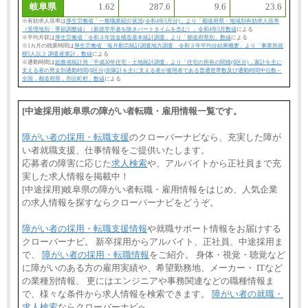
岐阜県
1.62
287.6
9.6
23.6
※有効求人倍率は
厚生労働省「一般職業紹介状況(令和4年5月分)」より「都道府県・地域別有効求人倍率
（受理地別・季節調整値）（新規学卒者を除きパートタイムを含む）」令和4年5月数値
による
※平均月収は
厚生労働省「令和３年賃金構造基本統計調査」より「都道府県別」数値
による
※1カ月の残業時間は
厚生労働省「毎月勤労統計調査地方調査 令和３年平均分結果概要」より「事業所規
模5人以上 調査産業計」数値
による
※通勤時間は
総務省統計局「平成30年住宅・土地統計調査」より「住宅の所有の関係(6区分)，家計を主に
支える者の男女別通勤時間(8区分)別家計を主に支える者が雇用者である普通世帯数及び通勤時間中位数－
全国，都道府県，市区町村」数値
による
[中途採用]岐阜県の障がい者転職・雇用情報一覧です。
障がい者の採用・転職支援
のクローバーナビなら、充実した障が
い者就職支援、仕事情報をご提供いたします。
応募者の障害に応じた
求人検索
や、アルバイトから正社員まで充
実した求人情報を掲載中！
[中途採用]岐阜県の障がい者転職・雇用情報をはじめ、人気企業
の求人情報を探すならクローバーナビをどうぞ。
障がい者の採用・転職支援情報
や就職サポート情報をお届けする
クローバーナビ。 新卒採用からアルバイト、正社員、中途採用ま
で、
障がい者の採用・転職情報
をご紹介。 身体・視覚・聴覚など
に障がいのある方の雇用実績や、希望勤務地、メーカー・ ITなど
の業種別情報、 更にはエンジニアや事務関連などの職種情報ま
で、様々な条件から求人情報を検索できます。
障がい者の就職・
求人検索
ならクローバーナビへ。