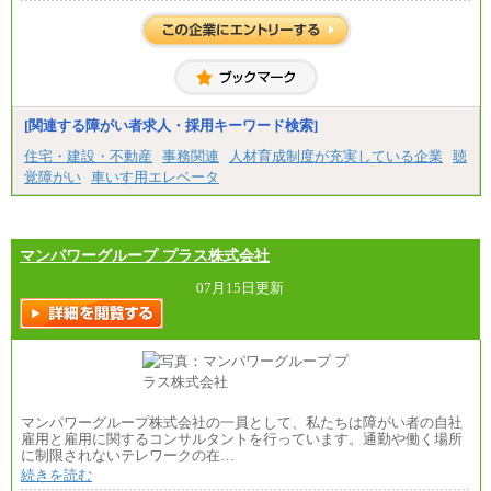
【正社員】
[全国社員]月給348,000円～
[地域社員]月給295,000円～
※試用期間中も給与に変更はございません
【契約社員】月給200,000円～
[関連する障がい者求人・採用キーワード検索]
住宅・建設・不動産
事務関連
人材育成制度が充実している企業
聴
覚障がい
車いす用エレベータ
マンパワーグループ プラス株式会社
07月15日更新
マンパワーグループ株式会社の一員として、私たちは障がい者の自社
雇用と雇用に関するコンサルタントを行っています。通勤や働く場所
に制限されないテレワークの在…
続きを読む