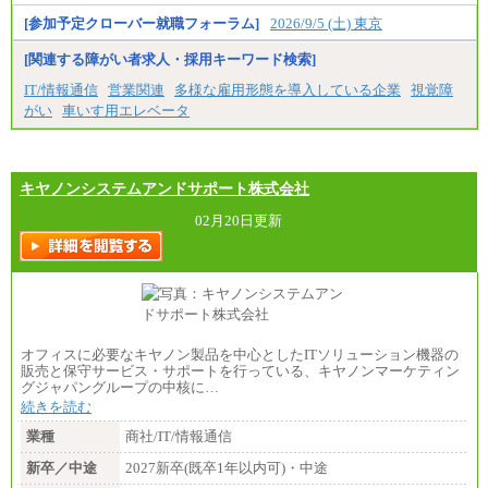
[参加予定クローバー就職フォーラム]
2026/9/5 (土) 東京
[関連する障がい者求人・採用キーワード検索]
IT/情報通信
営業関連
多様な雇用形態を導入している企業
視覚障
がい
車いす用エレベータ
キヤノンシステムアンドサポート株式会社
02月20日更新
オフィスに必要なキヤノン製品を中心としたITソリューション機器の
販売と保守サービス・サポートを行っている、キヤノンマーケティン
グジャパングループの中核に…
続きを読む
業種
商社/IT/情報通信
新卒／中途
2027新卒(既卒1年以内可)・中途