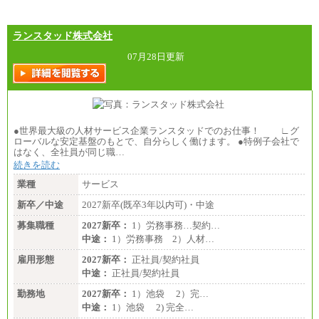
ランスタッド株式会社
07月28日更新
●世界最大級の人材サービス企業ランスタッドでのお仕事！ ∟グ
ローバルな安定基盤のもとで、自分らしく働けます。 ●特例子会社で
はなく、全社員が同じ職…
続きを読む
業種
サービス
新卒／中途
2027新卒(既卒3年以内可)・中途
募集職種
2027新卒：
1）労務事務…契約…
中途：
1）労務事務 2）人材…
雇用形態
2027新卒：
正社員/契約社員
中途：
正社員/契約社員
勤務地
2027新卒：
1）池袋 2）完…
中途：
1）池袋 2) 完全…