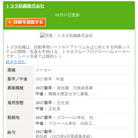
トヨタ紡織株式会社
08月07日更新
トヨタ紡織は、自動車用シートやドアトリムをはじめとする内装シス
テムの開発・生産を手掛ける、トヨタグループのグローバルメーカー
です。シート生産では国内トッ…
続きを読む
業種
メーカー
新卒／中途
2027新卒・中途
募集職種
2027新卒：
総合職 ①技術系事…
中途：
職種を限定せずに募集。…
雇用形態
2027新卒：
正社員
中途：
正社員
勤務地
2027新卒：
グローバル本社、刈…
中途：
グローバル本社、刈谷工…
2027新卒：
給与
初任給（2025年4月実績基本給）