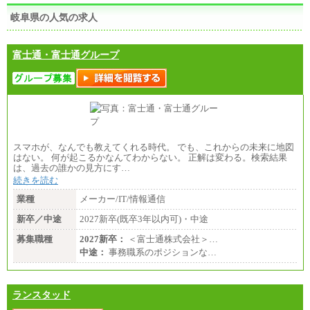
岐阜県の人気の求人
富士通・富士通グループ
スマホが、なんでも教えてくれる時代。 でも、これからの未来に地図
はない。 何が起こるかなんてわからない。 正解は変わる。検索結果
は、過去の誰かの見方にす…
続きを読む
業種
メーカー/IT/情報通信
新卒／中途
2027新卒(既卒3年以内可)・中途
募集職種
2027新卒：
＜富士通株式会社＞…
中途：
事務職系のポジションな…
ランスタッド