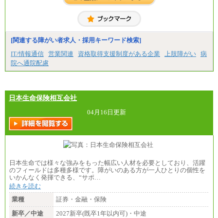
[関連する障がい者求人・採用キーワード検索]
IT/情報通信
営業関連
資格取得支援制度がある企業
上肢障がい
病
院へ通院配慮
日本生命保険相互会社
04月16日更新
日本生命では様々な強みをもった幅広い人材を必要としており、活躍
のフィールドは多種多様です。障がいのある方が一人ひとりの個性を
いかんなく発揮できる、“サポ…
続きを読む
業種
証券・金融・保険
新卒／中途
2027新卒(既卒1年以内可)・中途