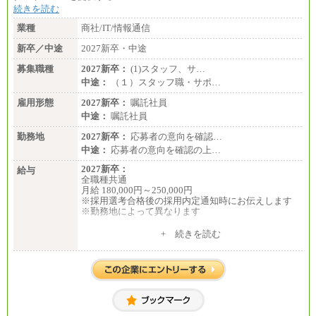
続きを読む
業種
商社/IT/情報通信
新卒／中途
2027新卒・中途
募集職種
2027新卒：
(1)スタッフ、サ…
中途：
（１）スタッフ職・サポ…
雇用形態
2027新卒：
嘱託社員
中途：
嘱託社員
勤務地
2027新卒：
応募者の意向を確認…
中途：
応募者の意向を確認の上…
2027新卒：
給与
全職種共通
月給 180,000円～250,000円
※採用選考合格後の採用内定通知時にお伝えします
※勤務地によって異なります
中途：
+ 続きを読む
全職種共通
月給 200,000円～250,000円
入社時の処遇は経験・能力を考慮の上、当社規程に
より決定します。
具体的な金額は採用選考合格後に採用内定通知時に
お伝えします。