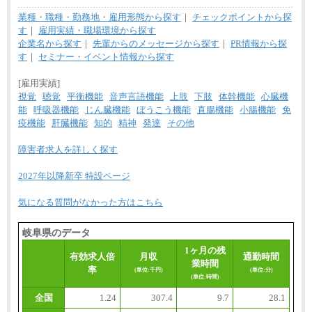
業種・職種・勤務地・雇用形態から探す
｜
チェックポイントから探
す
｜
雇用実績・職場環境から探す
企業名から探す
｜
先輩からのメッセージから探す
｜
PR情報から探
す
｜
セミナー・イベント情報から探す
[雇用実績]
視覚
聴覚
平衡機能
音声言語機能
上肢
下肢
体幹機能
心臓機
能
呼吸器機能
じん臓機能
ぼうこう機能
直腸機能
小腸機能
免
疫機能
肝臓機能
知的
精神
発達
その他
障害者求人を詳しく探す
2027年以降新卒 特設ページ
気になる質問がなかった方はこちら
岐阜県のデータ
1ヶ月の残
有効求人倍
月収
通勤時間
業時間
率
(単位:千円)
(単位:分)
(単位:時間)
全国
1.24
307.4
9.7
28.1