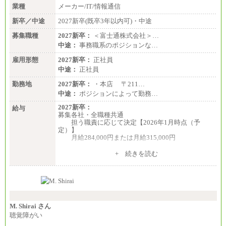
業種
メーカー/IT/情報通信
新卒／中途
2027新卒(既卒3年以内可)・中途
募集職種
2027新卒：
＜富士通株式会社＞…
中途：
事務職系のポジションな…
雇用形態
2027新卒：
正社員
中途：
正社員
勤務地
2027新卒：
・本店 〒211…
中途：
ポジションによって勤務…
2027新卒：
給与
募集各社・全職種共通
担う職責に応じて決定【2026年1月時点（予
定）】
月給284,000円または月給315,000円
※入社後早期から、自律的な業務遂行が求めら
+ 続きを読む
れる職務を担う方については、月額給与315,000円で
す。
なお、高度なスキルや専門性を持ち、より高
い職責を担う方については、さらに高い金額を個別
に設定します。
※習熟度を上げるための育成が一定期間必要で
上司の指示に基づき職務を遂行する方については、
M. Shirai さん
月額給与284,000円となります。
聴覚障がい
※個別に設定する給与については、選考の過程