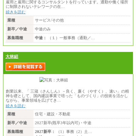
雇用と雇用に関するコンサルタントを行っています。通勤や働く場所
に制限されないテレワークの在…
続きを読む
業種
サービス/その他
新卒／中途
中途のみ
募集職種
中途：
（１）一般事務（通勤／…
大林組
創業以来、「 三箴（さんしん）－良く、廉く（やすく）、速い」の精
神を礎として、国内建設事業で培った「ものづくり」の技術を活かし
ながら、事業領域を広げてき…
続きを読む
業種
住宅・建設・不動産
新卒／中途
2027新卒(既卒3年以内可)・中途
募集職種
2027新卒：
（1）事務（2）土…