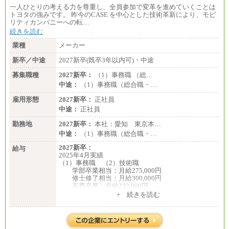
一人ひとりの考える力を尊重し、全員参加で変革を進めていくことは
トヨタの強みです。 昨今のCASE を中心とした技術革新により、モビ
リティカンパニーへの転…
続きを読む
業種
メーカー
新卒／中途
2027新卒(既卒3年以内可)・中途
募集職種
2027新卒：
（1）事務職 （総…
中途：
（1）事務職（総合職・…
雇用形態
2027新卒：
正社員
中途：
正社員
勤務地
2027新卒：
本社：愛知 東京本…
中途：
（1）事務職（総合職・…
2027新卒：
給与
2025年4月実績
（1）事務職 （2）技術職
学部卒業相当：月給275,000円
修士修了相当：月給300,000円
高専卒業：月給233,000円
+ 続きを読む
（3）業務職
大学院修了・大学卒業：月給21万円
短期大学・専門学校（2年制）卒業：月給20万円