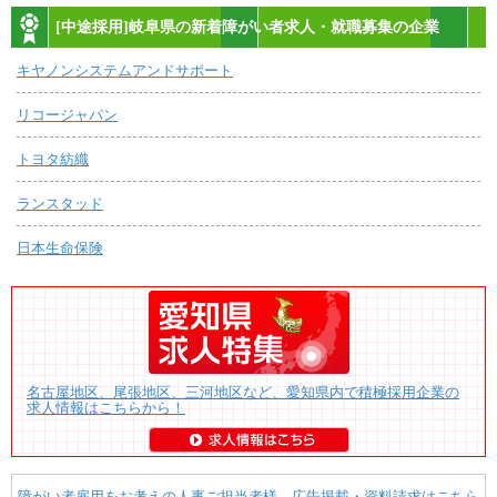
[中途採用]岐阜県の新着障がい者求人・就職募集の企業
キヤノンシステムアンドサポート
リコージャパン
トヨタ紡織
ランスタッド
日本生命保険
名古屋地区、尾張地区、三河地区など、愛知県内で積極採用企業の
求人情報はこちらから！
障がい者雇用をお考えの人事ご担当者様 広告掲載・資料請求はこちら