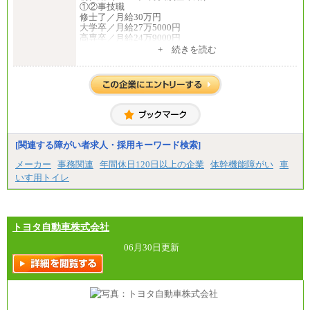
①②事技職
修士了／月給30万円
大学卒／月給27万5000円
高専卒／月給24万9000円
+ 続きを読む
③業務職
大学卒 月給21万4000円
短大卒 月給19万円
中途：
全職種共通
月給：200,000 円～430,000 円（基本給）
※試用期間中の給与に変更はございません。
【想定年収】
[関連する障がい者求人・採用キーワード検索]
400～900 万円
※上記年収は目安であり、経験・スキル等を考慮の
メーカー
事務関連
年間休日120日以上の企業
体幹機能障がい
車
上、同社規定により決定します。
いす用トイレ
※上記年収は残業代、管理職の場合は手当を含みま
す。
【モデル年収】
600 万円（30 歳/扶養 2 人/入社 8 年目）
750 万円（35 歳/扶養家族 3 名/係長級）
トヨタ自動車株式会社
06月30日更新