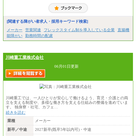
※博士修了の方については、専門性や担当業務を考
慮して給与を決定いたします
※試用期間中も給与に変更はございません
中途：
（1）事務職（総合職・正社員） （2）技術職（総
[関連する障がい者求人・採用キーワード検索]
合職・正社員）
月給 208,000円以上
メーカー
営業関連
フレックスタイム制を導入している企業
直腸機
経験、能力等を考慮し、弊社規定により決定
能障がい
勤務時間の配慮
試用期間中も給与に変更はございません
（3）技能職（正社員）
基本給
月給 182,400円以上
川崎重工業株式会社
06月01日更新
川崎重工では、一人ひとりが安心して働けるよう、育児・介護との両
立を支える制度や、多様な働き方を支える仕組みの整備を進めていま
す。 独身寮・社宅、カフェ…
続きを読む
業種
メーカー
新卒／中途
2027新卒(既卒5年以内可)・中途