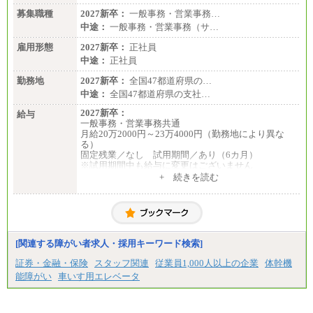
募集職種
2027新卒：
一般事務・営業事務…
中途：
一般事務・営業事務（サ…
雇用形態
2027新卒：
正社員
中途：
正社員
勤務地
2027新卒：
全国47都道府県の…
中途：
全国47都道府県の支社…
2027新卒：
給与
一般事務・営業事務共通
月給20万2000円～23万4000円（勤務地により異な
る）
固定残業／なし 試用期間／あり（6カ月）
※試用期間中も給与に変更はございません
中途：
+ 続きを読む
一般事務・営業事務共通
月給20万2000円～23万4000円（勤務地により異な
る）
固定残業／なし 試用期間／あり（6か月）
※試用期間中も給与に変更はございません。
[関連する障がい者求人・採用キーワード検索]
証券・金融・保険
スタッフ関連
従業員1,000人以上の企業
体幹機
能障がい
車いす用エレベータ