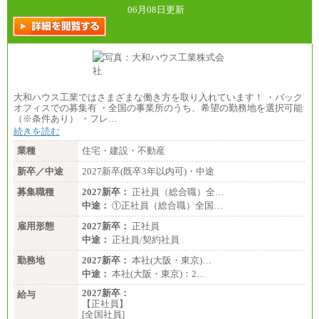
06月08日更新
大和ハウス工業ではさまざまな働き方を取り入れています！ ・バック
オフィスでの募集有 ・全国の事業所のうち、希望の勤務地を選択可能
（※条件あり） ・フレ…
続きを読む
業種
住宅・建設・不動産
新卒／中途
2027新卒(既卒3年以内可)・中途
募集職種
2027新卒：
正社員（総合職）全…
中途：
①正社員（総合職）全国…
雇用形態
2027新卒：
正社員
中途：
正社員/契約社員
勤務地
2027新卒：
本社(大阪・東京)…
中途：
本社(大阪・東京)：2…
2027新卒：
給与
【正社員】
[全国社員]