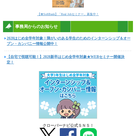
【〓SoftBank】「Real Jobセミナー」募集中！
事務局からのお知らせ
2028はじめ全学年対象！障がいのある学生のためのインターンシップ＆オー
プン・カンパニー情報公開中！
【自宅で視聴可能！】2028新卒はじめ全学年対象★WEBセミナー開催決
定！
クローバーナビ公式ＳＮＳ！