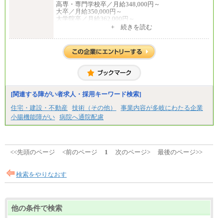
高専・専門学校卒／月給348,000円～
大卒／月給350,000円～
大学院卒／月給362,000円～
[地域社員]月給295,000円～
+ 続きを読む
中途：
【正社員】
[全国社員]月給348,000円～
[地域社員]月給295,000円～
※試用期間中も給与に変更はございません
【契約社員】月給200,000円～
[関連する障がい者求人・採用キーワード検索]
住宅・建設・不動産
技術（その他）
事業内容が多岐にわたる企業
小腸機能障がい
病院へ通院配慮
<<先頭のページ
<前のページ
1
次のページ>
最後のページ>>
検索をやりなおす
他の条件で検索