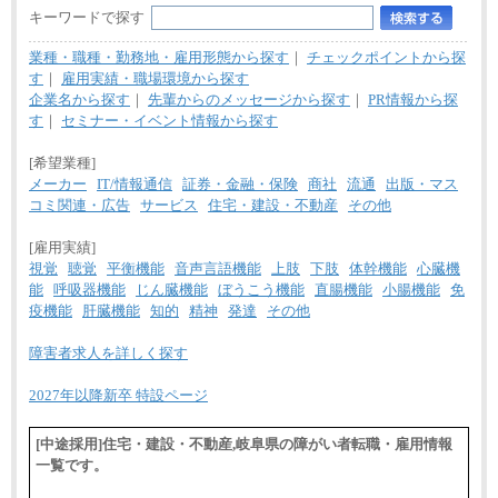
キーワードで探す
業種・職種・勤務地・雇用形態から探す
｜
チェックポイントから探
す
｜
雇用実績・職場環境から探す
企業名から探す
｜
先輩からのメッセージから探す
｜
PR情報から探
す
｜
セミナー・イベント情報から探す
[希望業種]
メーカー
IT/情報通信
証券・金融・保険
商社
流通
出版・マス
コミ関連・広告
サービス
住宅・建設・不動産
その他
[雇用実績]
視覚
聴覚
平衡機能
音声言語機能
上肢
下肢
体幹機能
心臓機
能
呼吸器機能
じん臓機能
ぼうこう機能
直腸機能
小腸機能
免
疫機能
肝臓機能
知的
精神
発達
その他
障害者求人を詳しく探す
2027年以降新卒 特設ページ
[中途採用]住宅・建設・不動産,岐阜県の障がい者転職・雇用情報
一覧です。