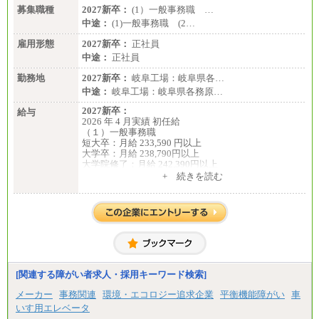
募集職種
2027新卒：
(1）一般事務職 …
中途：
(1)一般事務職 (2…
雇用形態
2027新卒：
正社員
中途：
正社員
勤務地
2027新卒：
岐阜工場：岐阜県各…
中途：
岐阜工場：岐阜県各務原…
2027新卒：
給与
2026 年 4 月実績 初任給
（１）一般事務職
短大卒：月給 233,590 円以上
大学卒：月給 238,790円以上
大学院修了：月給 242,390円以上
※試用期間中も給与に変更ございません。
+ 続きを読む
（２）生産補助職
短大卒：月給 257,650 円以上
大学卒：月給 268,150円以上
大学院修了：月給 271,350円以上
※試用期間中も給与に変更ございません。
中途：
（１）一般事務職
月給 229,440 円以上
※試用期間中も給与に変更ございません。
[関連する障がい者求人・採用キーワード検索]
（２）生産補助職
月給 255,000円以上
メーカー
事務関連
環境・エコロジー追求企業
平衡機能障がい
車
※試用期間中も給与に変更ございません。
いす用エレベータ