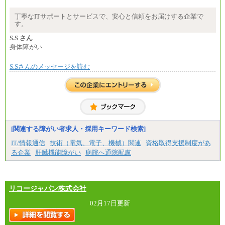
大・高専・専門卒 月給225,000円
※試用期間中も給与に変更はございません
丁寧なITサポートとサービスで、安心と信頼をお届けする企業で
中途：
す。
月給：250,000円～400,000円
想定年収：4,000,000円～6,000,000円
S.S さん
※試用期間中も給与に変更はございません。
身体障がい
S.Sさんのメッセージを読む
[関連する障がい者求人・採用キーワード検索]
IT/情報通信
技術（電気、電子、機械）関連
資格取得支援制度があ
る企業
肝臓機能障がい
病院へ通院配慮
リコージャパン株式会社
02月17日更新