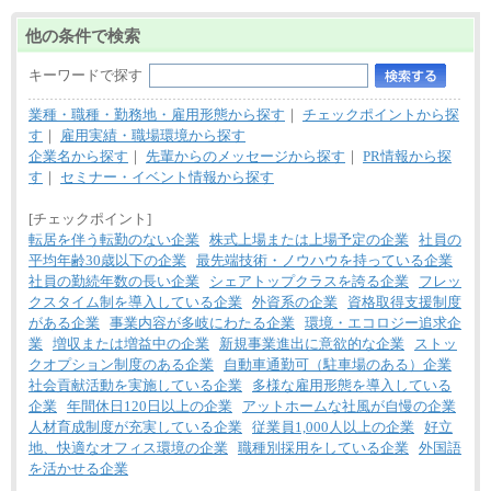
他の条件で検索
キーワードで探す
業種・職種・勤務地・雇用形態から探す
｜
チェックポイントから探
す
｜
雇用実績・職場環境から探す
企業名から探す
｜
先輩からのメッセージから探す
｜
PR情報から探
す
｜
セミナー・イベント情報から探す
[チェックポイント]
転居を伴う転勤のない企業
株式上場または上場予定の企業
社員の
平均年齢30歳以下の企業
最先端技術・ノウハウを持っている企業
社員の勤続年数の長い企業
シェアトップクラスを誇る企業
フレッ
クスタイム制を導入している企業
外資系の企業
資格取得支援制度
がある企業
事業内容が多岐にわたる企業
環境・エコロジー追求企
業
増収または増益中の企業
新規事業進出に意欲的な企業
ストッ
クオプション制度のある企業
自動車通勤可（駐車場のある）企業
社会貢献活動を実施している企業
多様な雇用形態を導入している
企業
年間休日120日以上の企業
アットホームな社風が自慢の企業
人材育成制度が充実している企業
従業員1,000人以上の企業
好立
地、快適なオフィス環境の企業
職種別採用をしている企業
外国語
を活かせる企業