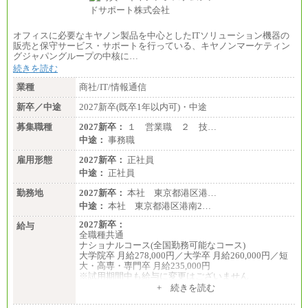
オフィスに必要なキヤノン製品を中心としたITソリューション機器の
販売と保守サービス・サポートを行っている、キヤノンマーケティン
グジャパングループの中核に…
続きを読む
業種
商社/IT/情報通信
新卒／中途
2027新卒(既卒1年以内可)・中途
募集職種
2027新卒：
１ 営業職 ２ 技…
中途：
事務職
雇用形態
2027新卒：
正社員
中途：
正社員
勤務地
2027新卒：
本社 東京都港区港…
中途：
本社 東京都港区港南2…
2027新卒：
給与
全職種共通
ナショナルコース(全国勤務可能なコース)
大学院卒 月給278,000円／大学卒 月給260,000円／短
大・高専・専門卒 月給235,000円
※試用期間中も給与に変更はございません
+ 続きを読む
エリアコース(一定地域であれば移動可能なコース)
大学院卒 月給264,000円／大学卒 月給250,000円／短