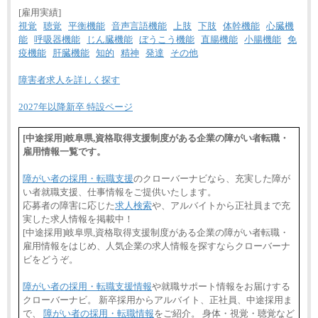
[雇用実績]
視覚
聴覚
平衡機能
音声言語機能
上肢
下肢
体幹機能
心臓機
能
呼吸器機能
じん臓機能
ぼうこう機能
直腸機能
小腸機能
免
疫機能
肝臓機能
知的
精神
発達
その他
障害者求人を詳しく探す
2027年以降新卒 特設ページ
[中途採用]岐阜県,資格取得支援制度がある企業の障がい者転職・
雇用情報一覧です。
障がい者の採用・転職支援
のクローバーナビなら、充実した障が
い者就職支援、仕事情報をご提供いたします。
応募者の障害に応じた
求人検索
や、アルバイトから正社員まで充
実した求人情報を掲載中！
[中途採用]岐阜県,資格取得支援制度がある企業の障がい者転職・
雇用情報をはじめ、人気企業の求人情報を探すならクローバーナ
ビをどうぞ。
障がい者の採用・転職支援情報
や就職サポート情報をお届けする
クローバーナビ。 新卒採用からアルバイト、正社員、中途採用ま
で、
障がい者の採用・転職情報
をご紹介。 身体・視覚・聴覚など