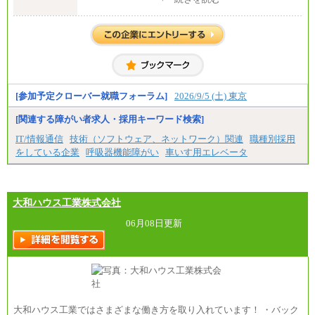
全職種共通
月給 200,000円～250,000円
入社時の処遇は経験・能力を考慮の上、当社規程に
より決定します。
具体的な金額は採用選考合格後に採用内定通知時に
お伝えします。
[参加予定クローバー就職フォーラム]
2026/9/5 (土) 東京
[関連する障がい者求人・採用キーワード検索]
IT/情報通信
技術（ソフトウェア、ネットワーク）関連
職種別採用
をしている企業
呼吸器機能障がい
車いす用エレベータ
大和ハウス工業株式会社
06月08日更新
大和ハウス工業ではさまざまな働き方を取り入れています！ ・バック