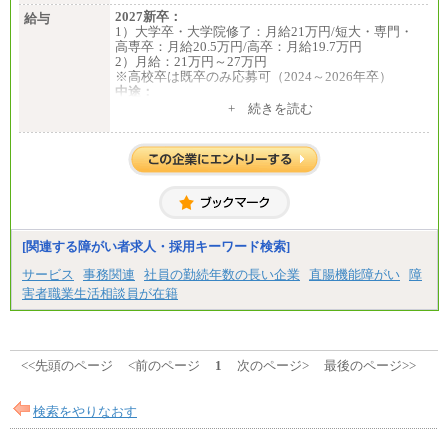
2027新卒：
給与
1）大学卒・大学院修了：月給21万円/短大・専門・
高専卒：月給20.5万円/高卒：月給19.7万円
2）月給：21万円～27万円
※高校卒は既卒のみ応募可（2024～2026年卒）
中途：
1）月給：21万円～25万円
+ 続きを読む
2）月給：21万円～27万円
[関連する障がい者求人・採用キーワード検索]
サービス
事務関連
社員の勤続年数の長い企業
直腸機能障がい
障
害者職業生活相談員が在籍
<<先頭のページ
<前のページ
1
次のページ>
最後のページ>>
検索をやりなおす