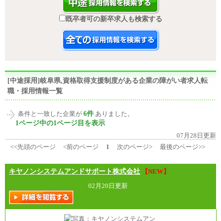
既卒者可の新卒求人も検索する
[中途採用]岐阜県,資格取得支援制度がある企業の障がい者求人転
職・採用情報一覧
6件
条件と一致した企業が
ありました。
1ページ中の1ページ目を表示
07月28日更新
<<先頭のページ
<前のページ
1
次のページ>
最後のページ>>
キヤノンシステムアンドサポート株式会社
【NEW】
02月20日更新