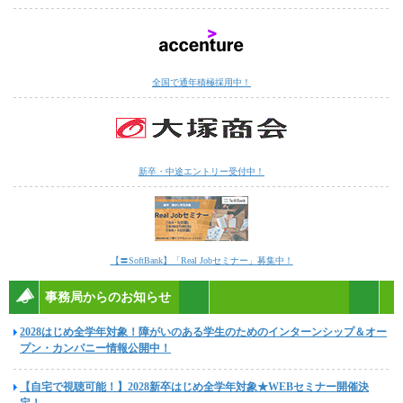
全国で通年積極採用中！
新卒・中途エントリー受付中！
【〓SoftBank】「Real Jobセミナー」募集中！
事務局からのお知らせ
2028はじめ全学年対象！障がいのある学生のためのインターンシップ＆オー
プン・カンパニー情報公開中！
【自宅で視聴可能！】2028新卒はじめ全学年対象★WEBセミナー開催決
定！