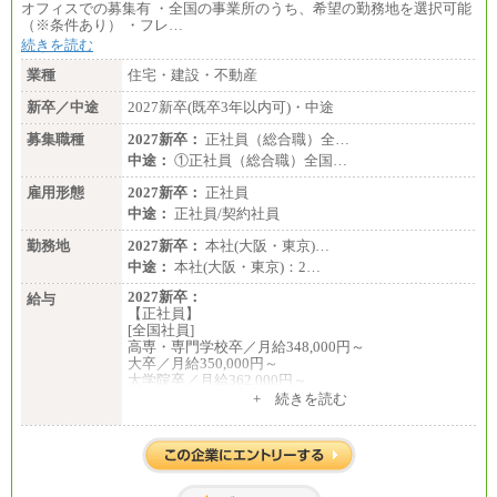
オフィスでの募集有 ・全国の事業所のうち、希望の勤務地を選択可能
（※条件あり） ・フレ…
続きを読む
業種
住宅・建設・不動産
新卒／中途
2027新卒(既卒3年以内可)・中途
募集職種
2027新卒：
正社員（総合職）全…
中途：
①正社員（総合職）全国…
雇用形態
2027新卒：
正社員
中途：
正社員/契約社員
勤務地
2027新卒：
本社(大阪・東京)…
中途：
本社(大阪・東京)：2…
2027新卒：
給与
【正社員】
[全国社員]
高専・専門学校卒／月給348,000円～
大卒／月給350,000円～
大学院卒／月給362,000円～
[地域社員]月給295,000円～
+ 続きを読む
中途：
【正社員】
[全国社員]月給348,000円～
[地域社員]月給295,000円～
※試用期間中も給与に変更はございません
【契約社員】月給200,000円～