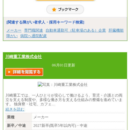
中途：
＜募集各社・全職種共通＞
月給21万円以上～
※試用期間中の給与に変更はありません。
[関連する障がい者求人・採用キーワード検索]
※経験・能力を考慮し、当社規定により決定いたし
メーカー
専門職関連
自動車通勤可（駐車場のある）企業
肝臓機能
ます。
障がい
病院へ通院配慮
川崎重工業株式会社
06月01日更新
川崎重工では、一人ひとりが安心して働けるよう、育児・介護との両
立を支える制度や、多様な働き方を支える仕組みの整備を進めていま
す。 独身寮・社宅、カフェ…
続きを読む
業種
メーカー
新卒／中途
2027新卒(既卒5年以内可)・中途