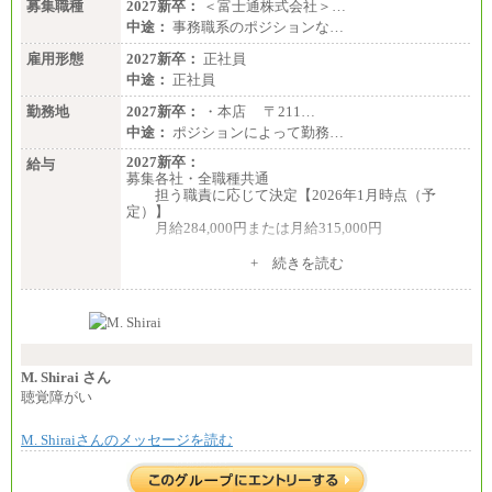
募集職種
2027新卒：
＜富士通株式会社＞…
中途：
事務職系のポジションな…
雇用形態
2027新卒：
正社員
中途：
正社員
勤務地
2027新卒：
・本店 〒211…
中途：
ポジションによって勤務…
2027新卒：
給与
募集各社・全職種共通
担う職責に応じて決定【2026年1月時点（予
定）】
月給284,000円または月給315,000円
※入社後早期から、自律的な業務遂行が求めら
+ 続きを読む
れる職務を担う方については、月額給与315,000円で
す。
なお、高度なスキルや専門性を持ち、より高
い職責を担う方については、さらに高い金額を個別
に設定します。
※習熟度を上げるための育成が一定期間必要で
上司の指示に基づき職務を遂行する方については、
M. Shirai さん
月額給与284,000円となります。
聴覚障がい
※個別に設定する給与については、選考の過程
で決定していきます。
M. Shiraiさんのメッセージを読む
※上記に加え、所定労働時間外に勤務をした場
合には、時間外勤務手当を支給します。
※試用期間中も給与に変更はございません。