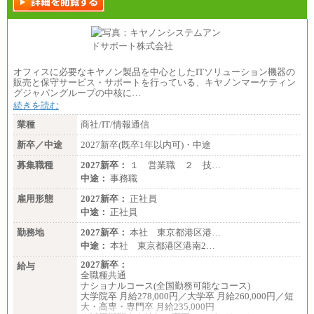
オフィスに必要なキヤノン製品を中心としたITソリューション機器の
販売と保守サービス・サポートを行っている、キヤノンマーケティン
グジャパングループの中核に…
続きを読む
業種
商社/IT/情報通信
新卒／中途
2027新卒(既卒1年以内可)・中途
募集職種
2027新卒：
１ 営業職 ２ 技…
中途：
事務職
雇用形態
2027新卒：
正社員
中途：
正社員
勤務地
2027新卒：
本社 東京都港区港…
中途：
本社 東京都港区港南2…
2027新卒：
給与
全職種共通
ナショナルコース(全国勤務可能なコース)
大学院卒 月給278,000円／大学卒 月給260,000円／短
大・高専・専門卒 月給235,000円