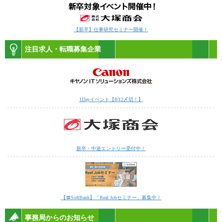
【新卒】仕事研究セミナー開催！
注目求人・転職募集企業
1Dayイベント【8/12〆切！】
新卒・中途エントリー受付中！
【〓SoftBank】「Real Jobセミナー」募集中！
事務局からのお知らせ