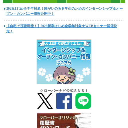
2028はじめ全学年対象！障がいのある学生のためのインターンシップ＆オー
プン・カンパニー情報公開中！
【自宅で視聴可能！】2028新卒はじめ全学年対象★WEBセミナー開催決
定！
クローバーナビ公式ＳＮＳ！