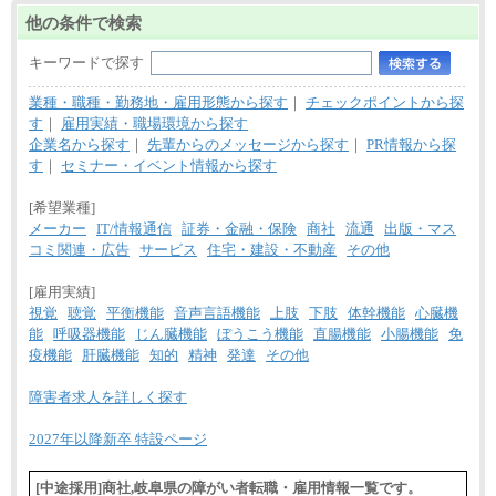
他の条件で検索
キーワードで探す
業種・職種・勤務地・雇用形態から探す
｜
チェックポイントから探
す
｜
雇用実績・職場環境から探す
企業名から探す
｜
先輩からのメッセージから探す
｜
PR情報から探
す
｜
セミナー・イベント情報から探す
[希望業種]
メーカー
IT/情報通信
証券・金融・保険
商社
流通
出版・マス
コミ関連・広告
サービス
住宅・建設・不動産
その他
[雇用実績]
視覚
聴覚
平衡機能
音声言語機能
上肢
下肢
体幹機能
心臓機
能
呼吸器機能
じん臓機能
ぼうこう機能
直腸機能
小腸機能
免
疫機能
肝臓機能
知的
精神
発達
その他
障害者求人を詳しく探す
2027年以降新卒 特設ページ
[中途採用]商社,岐阜県の障がい者転職・雇用情報一覧です。