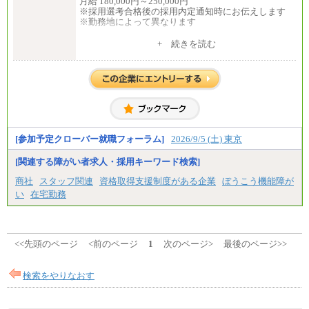
月給 180,000円～250,000円
※採用選考合格後の採用内定通知時にお伝えします
※勤務地によって異なります
中途：
+ 続きを読む
全職種共通
月給 200,000円～250,000円
入社時の処遇は経験・能力を考慮の上、当社規程に
より決定します。
具体的な金額は採用選考合格後に採用内定通知時に
お伝えします。
[参加予定クローバー就職フォーラム]
2026/9/5 (土) 東京
[関連する障がい者求人・採用キーワード検索]
商社
スタッフ関連
資格取得支援制度がある企業
ぼうこう機能障が
い
在宅勤務
<<先頭のページ
<前のページ
1
次のページ>
最後のページ>>
検索をやりなおす