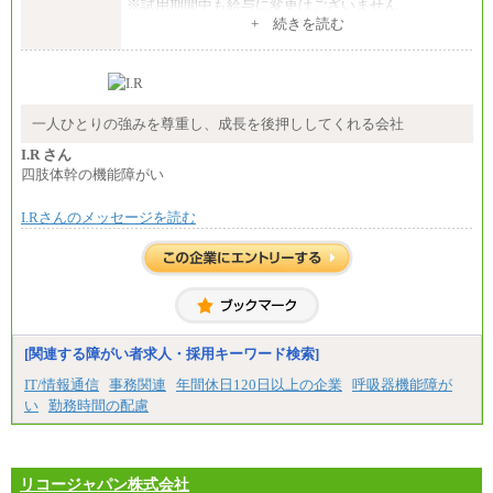
※試用期間中も給与に変更はございません
+ 続きを読む
エリアコース(一定地域であれば移動可能なコース)
大学院卒 月給264,000円／大学卒 月給250,000円／短
大・高専・専門卒 月給225,000円
※試用期間中も給与に変更はございません
中途：
月給：250,000円～400,000円
一人ひとりの強みを尊重し、成長を後押ししてくれる会社
想定年収：4,000,000円～6,000,000円
※試用期間中も給与に変更はございません。
I.R さん
四肢体幹の機能障がい
I.Rさんのメッセージを読む
[関連する障がい者求人・採用キーワード検索]
IT/情報通信
事務関連
年間休日120日以上の企業
呼吸器機能障が
い
勤務時間の配慮
リコージャパン株式会社