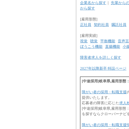
企業名から探す
｜
先輩から
から探す
[雇用形態]
正社員
契約社員
嘱託社員
[雇用実績]
視覚
聴覚
平衡機能
音声言
ぼうこう機能
直腸機能
小
障害者求人を詳しく探す
2027年以降新卒 特設ページ
[中途採用]岐阜県,雇用形
障がい者の採用・転職支援
提供いたします。
応募者の障害に応じた
求人
[中途採用]岐阜県,雇用形
を探すならクローバーナビ
障がい者の採用・転職支援