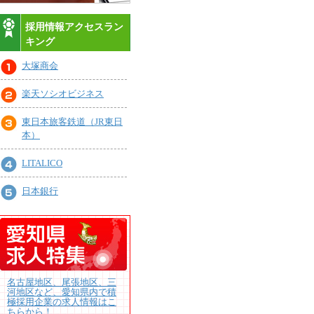
採用情報アクセスラン
キング
大塚商会
楽天ソシオビジネス
東日本旅客鉄道（JR東日
本）
LITALICO
日本銀行
名古屋地区、尾張地区、三
河地区など、愛知県内で積
極採用企業の求人情報はこ
ちらから！