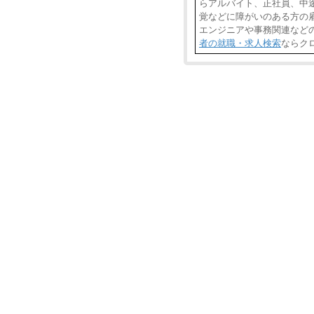
らアルバイト、正社員、中
覚などに障がいのある方の雇
エンジニアや事務関連など
者の就職・求人検索
ならク