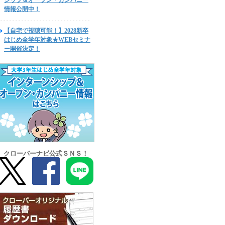
シップ＆オープン・カンパニー
情報公開中！
【自宅で視聴可能！】2028新卒
はじめ全学年対象★WEBセミナ
ー開催決定！
クローバーナビ公式ＳＮＳ！