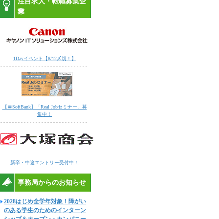
注目求人・転職募集企
業
1Dayイベント【8/12〆切！】
【〓SoftBank】「Real Jobセミナー」募
集中！
新卒・中途エントリー受付中！
事務局からのお知らせ
2028はじめ全学年対象！障がい
のある学生のためのインターン