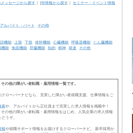
のメッセージから探す
｜
PR情報から探す
｜
セミナー・イベント情報
アルバイト・パート
その他
語機能
上肢
下肢
体幹機能
心臓機能
呼吸器機能
じん臓機能
腸機能
免疫機能
肝臓機能
知的
精神
発達
その他
態：その他の障がい者転職・雇用情報一覧です。
のクローバーナビなら、充実した障がい者就職支援、仕事情報をご
検索
や、アルバイトから正社員まで充実した求人情報を掲載中！
態：その他の障がい者転職・雇用情報をはじめ、人気企業の求人情報
をどうぞ。
情報
や就職サポート情報をお届けするクローバーナビ。 新卒採用か