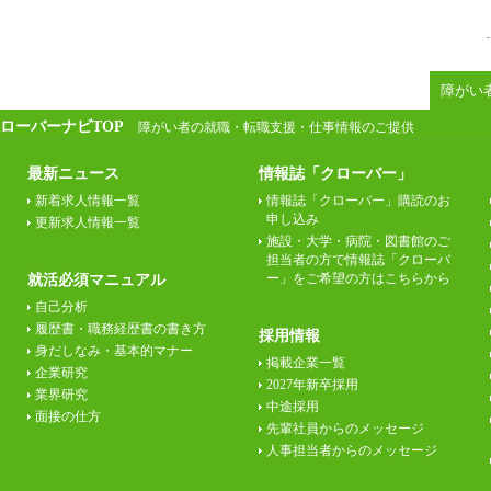
障がい
ローバーナビTOP
障がい者の就職・転職支援・仕事情報のご提供
最新ニュース
情報誌「クローバー」
新着求人情報一覧
情報誌「クローバー」購読のお
申し込み
更新求人情報一覧
施設・大学・病院・図書館のご
担当者の方で情報誌「クローバ
ー」をご希望の方はこちらから
就活必須マニュアル
自己分析
履歴書・職務経歴書の書き方
採用情報
身だしなみ・基本的マナー
掲載企業一覧
企業研究
2027年新卒採用
業界研究
中途採用
面接の仕方
先輩社員からのメッセージ
人事担当者からのメッセージ