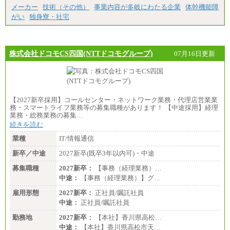
メーカー
技術（その他）
事業内容が多岐にわたる企業
体幹機能障
がい
独身寮・社宅
株式会社ドコモCS四国(NTTドコモグループ)
07月16日更新
【2027新卒採用】コールセンター・ネットワーク業務・代理店営業業
務・スマートライフ業務等の募集職種があります！ 【中途採用】経理
業務・総務業務の募集…
続きを読む
業種
IT/情報通信
新卒／中途
2027新卒(既卒3年以内可)・中途
募集職種
2027新卒：
【事務（経理業務）…
中途：
【事務（経理業務）】グ…
雇用形態
2027新卒：
正社員/嘱託社員
中途：
正社員/嘱託社員
勤務地
2027新卒：
【本社】香川県高松…
中途：
【本社】香川県高松市天…