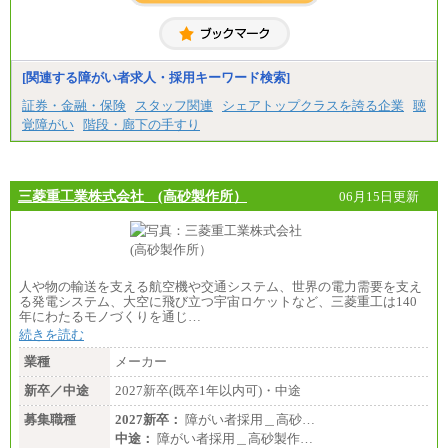
[関連する障がい者求人・採用キーワード検索]
証券・金融・保険
スタッフ関連
シェアトップクラスを誇る企業
聴
覚障がい
階段・廊下の手すり
三菱重工業株式会社 (高砂製作所）
06月15日更新
人や物の輸送を支える航空機や交通システム、世界の電力需要を支え
る発電システム、大空に飛び立つ宇宙ロケットなど、三菱重工は140
年にわたるモノづくりを通じ…
続きを読む
業種
メーカー
新卒／中途
2027新卒(既卒1年以内可)・中途
募集職種
2027新卒：
障がい者採用＿高砂…
中途：
障がい者採用＿高砂製作…