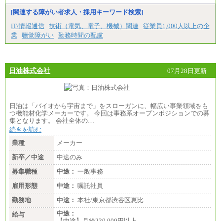
[関連する障がい者求人・採用キーワード検索]
IT/情報通信
技術（電気、電子、機械）関連
従業員1,000人以上の企
業
聴覚障がい
勤務時間の配慮
日油株式会社
07月28日更新
日油は「バイオから宇宙まで」をスローガンに、幅広い事業領域をも
つ機能材化学メーカーです。 今回は事務系オープンポジションでの募
集となります。 会社全体の…
続きを読む
業種
メーカー
新卒／中途
中途のみ
募集職種
中途：
一般事務
雇用形態
中途：
嘱託社員
勤務地
中途：
本社/東京都渋谷区恵比…
中途：
給与
【中途】月給230,000円以上