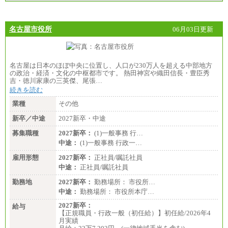
名古屋市役所
06月03日更新
名古屋は日本のほぼ中央に位置し、人口が230万人を超える中部地方
の政治・経済・文化の中枢都市です。 熱田神宮や織田信長・豊臣秀
吉・徳川家康の三英傑、尾張…
続きを読む
業種
その他
新卒／中途
2027新卒・中途
募集職種
2027新卒：
(1)一般事務 行…
中途：
(1)一般事務 行政一…
雇用形態
2027新卒：
正社員/嘱託社員
中途：
正社員/嘱託社員
勤務地
2027新卒：
勤務場所： 市役所…
中途：
勤務場所： 市役所本庁…
2027新卒：
給与
【正規職員・行政一般（初任給）】初任給/2026年4
月実績