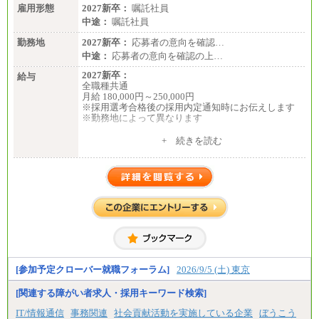
雇用形態
2027新卒：
嘱託社員
中途：
嘱託社員
勤務地
2027新卒：
応募者の意向を確認…
中途：
応募者の意向を確認の上…
2027新卒：
給与
全職種共通
月給 180,000円～250,000円
※採用選考合格後の採用内定通知時にお伝えします
※勤務地によって異なります
中途：
+ 続きを読む
全職種共通
月給 200,000円～250,000円
入社時の処遇は経験・能力を考慮の上、当社規程に
より決定します。
具体的な金額は採用選考合格後に採用内定通知時に
お伝えします。
[参加予定クローバー就職フォーラム]
2026/9/5 (土) 東京
[関連する障がい者求人・採用キーワード検索]
IT/情報通信
事務関連
社会貢献活動を実施している企業
ぼうこう