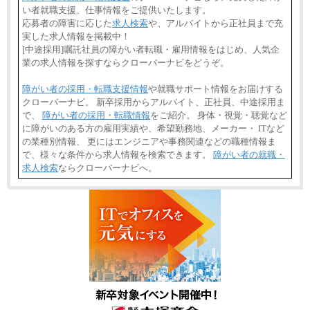
い者就職支援、仕事情報をご提供いたします。
応募者の障害に応じた
求人検索
や、アルバイトから正社員まで充
実した求人情報を掲載中！
[中途採用]嘱託社員の障がい者転職・雇用情報をはじめ、人気企
業の求人情報を探すならクローバーナビをどうぞ。
障がい者の採用・転職支援情報
や就職サポート情報をお届けする
クローバーナビ。 新卒採用からアルバイト、正社員、中途採用ま
で、
障がい者の採用・転職情報
をご紹介。 身体・視覚・聴覚など
に障がいのある方の雇用実績や、希望勤務地、メーカー・ ITなど
の業種別情報、 更にはエンジニアや事務関連などの職種情報ま
で、様々な条件から求人情報を検索できます。
障がい者の就職・
求人検索
ならクローバーナビへ。