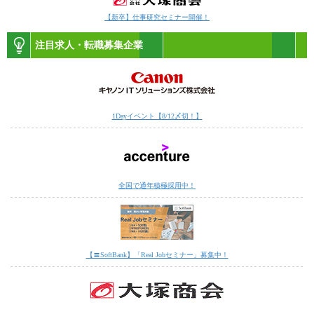
【新卒】仕事研究セミナー開催！
注目求人・転職募集企業
1Dayイベント【8/12〆切！】
全国で通年積極採用中！
【〓SoftBank】「Real Jobセミナー」募集中！