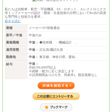
私たちは自動車、航空・宇宙機器、FA・ロボット、エレクトロニクス
等トップメーカーの設計・開発・生産技術の分野においてBtoBの高度
な専門性と技術力を要求…
続きを読む
業種
メーカー/IT/情報通信
新卒／中途
中途のみ
募集職種
中途：
◆技術職 ・機械設計 …
雇用形態
中途：
正社員/嘱託社員
勤務地
中途：
東京都、神奈川県、愛知…
中途：
給与
月給190,000円以上
※経験・能力に応じ決定します
※試用期間あり(3カ月、同条件)、固定残業なし