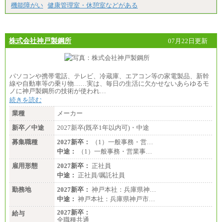
機能障がい
健康管理室・休憩室などがある
株式会社神戸製鋼所
07月22日更新
パソコンや携帯電話、テレビ、冷蔵庫、エアコン等の家電製品、新幹
線や自動車等の乗り物……実は、毎日の生活に欠かせないあらゆるモ
ノに神戸製鋼所の技術が使われ…
続きを読む
業種
メーカー
新卒／中途
2027新卒(既卒1年以内可)・中途
募集職種
2027新卒：
（1）一般事務・営…
中途：
（1）一般事務・営業事…
雇用形態
2027新卒：
正社員
中途：
正社員/嘱託社員
勤務地
2027新卒：
神戸本社：兵庫県神…
中途：
神戸本社：兵庫県神戸市…
2027新卒：
給与
全職種共通