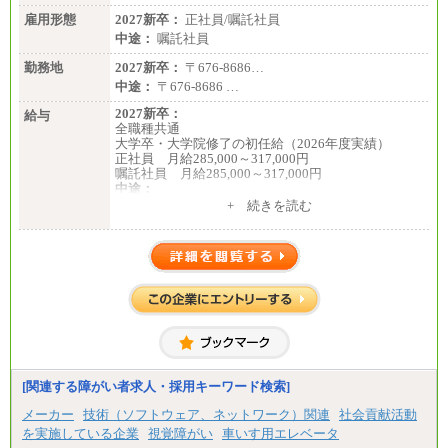
雇用形態
2027新卒：
正社員/嘱託社員
中途：
嘱託社員
勤務地
2027新卒：
〒676-8686…
中途：
〒676-8686 …
2027新卒：
給与
全職種共通
大学卒・大学院修了の初任給（2026年度実績）
正社員 月給285,000～317,000円
嘱託社員 月給285,000～317,000円
中途：
全職種共通
+ 続きを読む
月給217,650円～
（経験・能力等を踏まえて、当社規定により支給し
ます）
[関連する障がい者求人・採用キーワード検索]
メーカー
技術（ソフトウェア、ネットワーク）関連
社会貢献活動
を実施している企業
視覚障がい
車いす用エレベータ