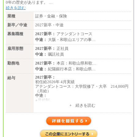
0年の歴史があります。 …
続きを読む
業種
証券・金融・保険
新卒／中途
2027新卒・中途
募集職種
2027新卒：
アテンダントコース
中途：
大阪・和歌山エリアの事…
雇用形態
2027新卒：
正社員
中途：
嘱託社員
勤務地
2027新卒：
本店：和歌山県和歌…
中途：
紀陽銀行本店：和歌山県…
2027新卒：
給与
初任給2026年 4月実績
アテンダントコース：大学院修了・大卒 214,000円
（月給）
中途：
●月給制
月給：185,000円～250,000円 (想定年収：230万円 ～
+ 続きを読む
350万円)
（163時間/月）
※勤務地、経験により異なります。