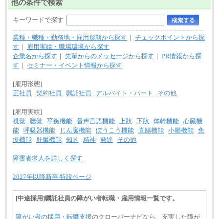
他の条件で検索
キーワードで探す
業種・職種・勤務地・雇用形態から探す
｜
チェックポイントから探
す
｜
雇用実績・職場環境から探す
企業名から探す
｜
先輩からのメッセージから探す
｜
PR情報から探
す
｜
セミナー・イベント情報から探す
[雇用形態]
正社員
契約社員
嘱託社員
アルバイト・パート
その他
[雇用実績]
視覚
聴覚
平衡機能
音声言語機能
上肢
下肢
体幹機能
心臓機
能
呼吸器機能
じん臓機能
ぼうこう機能
直腸機能
小腸機能
免
疫機能
肝臓機能
知的
精神
発達
その他
障害者求人を詳しく探す
2027年以降新卒 特設ページ
[中途採用]嘱託社員の障がい者転職・雇用情報一覧です。
障がい者の採用・転職支援
のクローバーナビなら、充実した障が