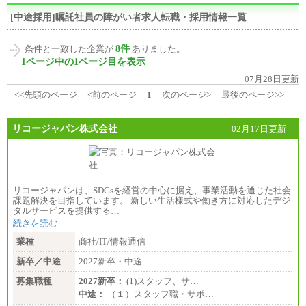
[中途採用]嘱託社員の障がい者求人転職・採用情報一覧
8件
条件と一致した企業が
ありました。
1ページ中の1ページ目を表示
07月28日更新
<<先頭のページ
<前のページ
1
次のページ>
最後のページ>>
リコージャパン株式会社
02月17日更新
リコージャパンは、SDGsを経営の中心に据え、事業活動を通じた社会
課題解決を目指しています。 新しい生活様式や働き方に対応したデジ
タルサービスを提供する…
続きを読む
業種
商社/IT/情報通信
新卒／中途
2027新卒・中途
募集職種
2027新卒：
(1)スタッフ、サ…
中途：
（１）スタッフ職・サポ…