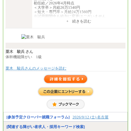
初任給／2026年4月時点
＜大学卒＞月給26万1540円
＜短大・専門卒＞月給24万1560円
※試用期間中も給与に変更はございません
中途：
+ 続きを読む
全職種共通
月給24万円～
※入社時の年齢等によって異なります。
※試用期間中も給与に変更はございません
栗木 駿兵 さん
体幹機能障がい 1級
栗木 駿兵さんのメッセージを読む
[参加予定クローバー就職フォーラム]
2026/9/12 (土) 名古屋
[関連する障がい者求人・採用キーワード検索]