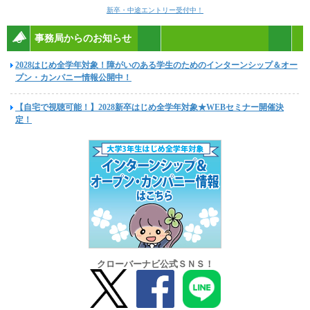
新卒・中途エントリー受付中！
事務局からのお知らせ
2028はじめ全学年対象！障がいのある学生のためのインターンシップ＆オー
プン・カンパニー情報公開中！
【自宅で視聴可能！】2028新卒はじめ全学年対象★WEBセミナー開催決
定！
クローバーナビ公式ＳＮＳ！