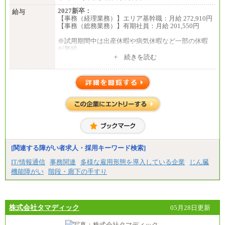
2027新卒：
給与
【事務（経理業務）】エリア基幹職：月給 272,910円
【事務（総務業務）】有期社員：月給 201,550円
※試用期間中は出産休暇や病気休暇など一部の休暇
が無給
中途：
+ 続きを読む
【事務（経理業務）】グループ基幹職：月給 272,910
円
【事務（総務業務）】有期社員 ：月給 201,550円
※試用期間中は出産休暇や病気休暇など一部の休暇
が無給
[関連する障がい者求人・採用キーワード検索]
IT/情報通信
事務関連
多様な雇用形態を導入している企業
じん臓
機能障がい
階段・廊下の手すり
株式会社タマディック
05月28日更新