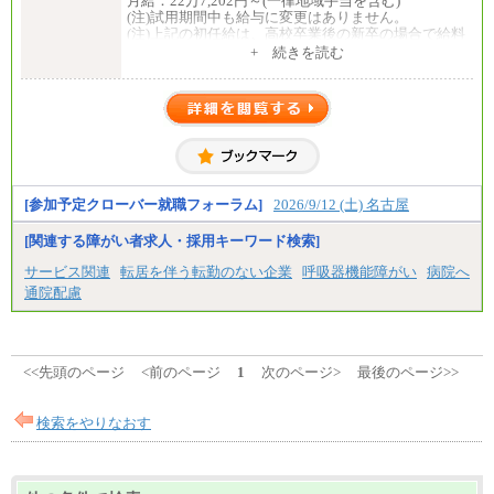
月給：22万7,202円～(一律地域手当を含む)
(注)試用期間中も給与に変更はありません。
(注)上記の初任給は、高校卒業後の新卒の場合で給料
月額に一律地域手当を加えたものです。
+ 続きを読む
(注)職務経験等がある場合には職務内容に応じ、その
経験年数を加味した金額となります。
【会計年度任用職員】初任給/2026年4月実績
週30時間勤務 月給：17万248円
週20時間勤務 月給：11万3,499円
(注)上記の初任給は、給料月額に一律地域手当を加え
たものです。
中途：
[参加予定クローバー就職フォーラム]
2026/9/12 (土) 名古屋
【正規職員・行政一般（初任給）】初任給
月給：22万7,202円～(一律地域手当を含む)
[関連する障がい者求人・採用キーワード検索]
(注)試用期間中も給与に変更はありません。
(注)上記の初任給は、高校卒業後の新卒の場合で給料
サービス関連
転居を伴う転勤のない企業
呼吸器機能障がい
病院へ
月額に一律地域手当を加えたものです。
通院配慮
(注)職務経験等がある場合には職務内容に応じ、その
経験年数を加味した金額となります。
(注)採用時までに給与改定があった場合は、改訂後の
額となります。
<<先頭のページ
<前のページ
1
次のページ>
最後のページ>>
【会計年度任用職員】初任給
週30時間勤務 月給：17万248円
週20時間勤務 月給：11万3,499円
検索をやりなおす
(注)上記の初任給は、給料月額に一律地域手当を加え
たものです。
(注)採用時までに給与改定があった場合は、改訂後の
額となります。