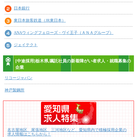
日本銀行
東日本旅客鉄道（JR東日本）
ANAウィングフェローズ・ヴイ王子（ＡＮＡグループ）
ジェイテクト
[中途採用]栃木県,嘱託社員の新着障がい者求人・就職募集の
企業
リコージャパン
神戸製鋼所
名古屋地区、尾張地区、三河地区など、愛知県内で積極採用企業の
求人情報はこちらから！