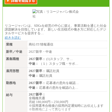
リコージャパンは、SDGsを経営の中心に据え、事業活動を通じた社会
課題解決を目指しています。 新しい生活様式や働き方に対応したデジ
タルサービスを提供する…
続きを読む
業種
商社/IT/情報通信
新卒／中途
2027新卒・中途
募集職種
2027新卒：
(1)スタッフ、サ…
中途：
（１）スタッフ職・サポ…
雇用形態
2027新卒：
嘱託社員
中途：
嘱託社員
勤務地
2027新卒：
応募者の意向を確認…
中途：
応募者の意向を確認の上…
2027新卒：
給与
全職種共通
月給 180,000円～250,000円
※採用選考合格後の採用内定通知時にお伝えします
※勤務地によって異なります