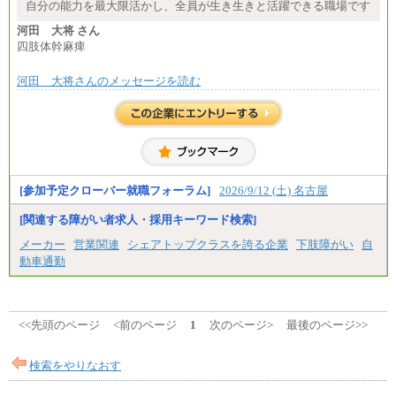
自分の能力を最大限活かし、全員が生き生きと活躍できる職場です
河田 大将 さん
四肢体幹麻痺
河田 大将さんのメッセージを読む
[参加予定クローバー就職フォーラム]
2026/9/12 (土) 名古屋
[関連する障がい者求人・採用キーワード検索]
メーカー
営業関連
シェアトップクラスを誇る企業
下肢障がい
自
動車通勤
<<先頭のページ
<前のページ
1
次のページ>
最後のページ>>
検索をやりなおす