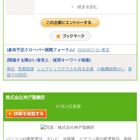
中途：
+ 続きを読む
全職種共通
月給 200,000円～250,000円
入社時の処遇は経験・能力を考慮の上、当社規程に
より決定します。
具体的な金額は採用選考合格後に採用内定通知時に
お伝えします。
[参加予定クローバー就職フォーラム]
2026/9/5 (土) 東京
[関連する障がい者求人・採用キーワード検索]
商社
営業関連
シェアトップクラスを誇る企業
小腸機能障がい
筆
談での対応
株式会社神戸製鋼所
07月22日更新
パソコンや携帯電話、テレビ、冷蔵庫、エアコン等の家電製品、新幹