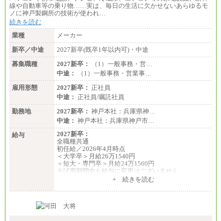
線や自動車等の乗り物……実は、毎日の生活に欠かせないあらゆるモ
ノに神戸製鋼所の技術が使われ…
続きを読む
業種
メーカー
新卒／中途
2027新卒(既卒1年以内可)・中途
募集職種
2027新卒：
（1）一般事務・営…
中途：
（1）一般事務・営業事…
雇用形態
2027新卒：
正社員
中途：
正社員/嘱託社員
勤務地
2027新卒：
神戸本社：兵庫県神…
中途：
神戸本社：兵庫県神戸市…
2027新卒：
給与
全職種共通
初任給／2026年4月時点
＜大学卒＞月給26万1540円
＜短大・専門卒＞月給24万1560円
※試用期間中も給与に変更はございません
中途：
+ 続きを読む
全職種共通
月給24万円～
※入社時の年齢等によって異なります。
※試用期間中も給与に変更はございません