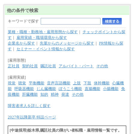
他の条件で検索
キーワードで探す
業種・職種・勤務地・雇用形態から探す
｜
チェックポイントから探
す
｜
雇用実績・職場環境から探す
企業名から探す
｜
先輩からのメッセージから探す
｜
PR情報から探
す
｜
セミナー・イベント情報から探す
[雇用形態]
正社員
契約社員
嘱託社員
アルバイト・パート
その他
[雇用実績]
視覚
聴覚
平衡機能
音声言語機能
上肢
下肢
体幹機能
心臓機
能
呼吸器機能
じん臓機能
ぼうこう機能
直腸機能
小腸機能
免
疫機能
肝臓機能
知的
精神
発達
その他
障害者求人を詳しく探す
2027年以降新卒 特設ページ
[中途採用]栃木県,嘱託社員の障がい者転職・雇用情報一覧です。