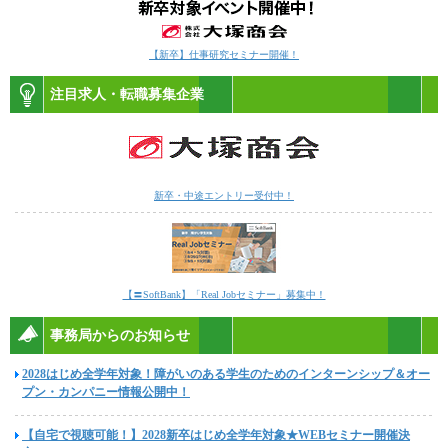
【新卒】仕事研究セミナー開催！
注目求人・転職募集企業
新卒・中途エントリー受付中！
【〓SoftBank】「Real Jobセミナー」募集中！
事務局からのお知らせ
2028はじめ全学年対象！障がいのある学生のためのインターンシップ＆オー
プン・カンパニー情報公開中！
【自宅で視聴可能！】2028新卒はじめ全学年対象★WEBセミナー開催決