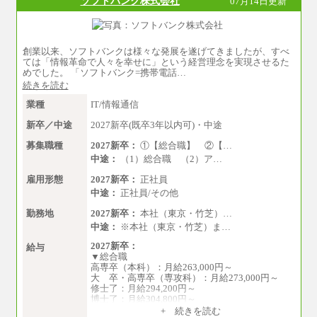
ソフトバンク株式会社
07月14日更新
創業以来、ソフトバンクは様々な発展を遂げてきましたが、すべ
ては「情報革命で人々を幸せに」という経営理念を実現させるた
めでした。 「ソフトバンク=携帯電話…
続きを読む
業種
IT/情報通信
新卒／中途
2027新卒(既卒3年以内可)・中途
募集職種
2027新卒：
①【総合職】 ②【…
中途：
（1）総合職 （2）ア…
雇用形態
2027新卒：
正社員
中途：
正社員/その他
勤務地
2027新卒：
本社（東京・竹芝）…
中途：
※本社（東京・竹芝）ま…
2027新卒：
給与
▼総合職
高専卒（本科）：月給263,000円～
大 卒・高専卒（専攻科）：月給273,000円～
修士了：月給294,200円～
博士了：月給304,800円～
+ 続きを読む