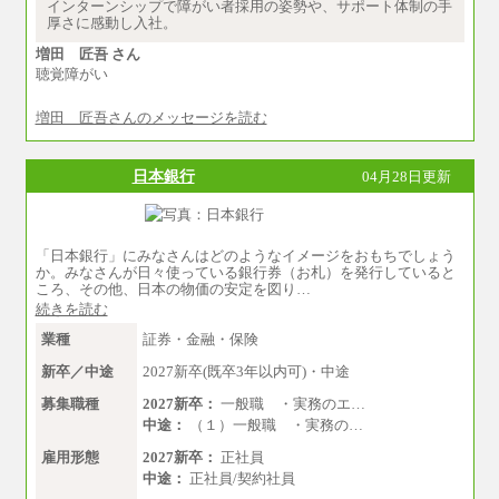
円
インターンシップで障がい者採用の姿勢や、サポート体制の手
厚さに感動し入社。
増田 匠吾 さん
聴覚障がい
増田 匠吾さんのメッセージを読む
日本銀行
04月28日更新
「日本銀行」にみなさんはどのようなイメージをおもちでしょう
か。みなさんが日々使っている銀行券（お札）を発行していると
ころ、その他、日本の物価の安定を図り…
続きを読む
業種
証券・金融・保険
新卒／中途
2027新卒(既卒3年以内可)・中途
募集職種
2027新卒：
一般職 ・実務のエ…
中途：
（１）一般職 ・実務の…
雇用形態
2027新卒：
正社員
中途：
正社員/契約社員