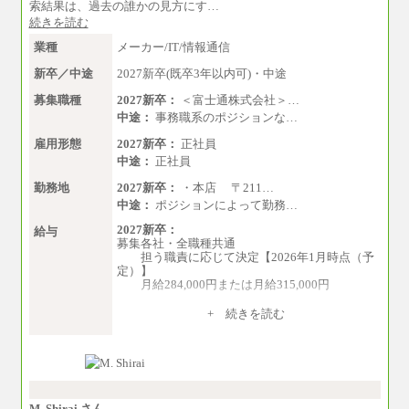
準的なボーナス込みの金額です。上限金額は全
索結果は、過去の誰かの見方にす…
社平均20時間の残業込み）
続きを読む
※年1回評価に応じて昇給有り。(上限あり)
※雇用形態についての補足：事務系職務限定の
業種
メーカー/IT/情報通信
正社員となります
新卒／中途
2027新卒(既卒3年以内可)・中途
募集職種
2027新卒：
＜富士通株式会社＞…
中途：
事務職系のポジションな…
雇用形態
2027新卒：
正社員
中途：
正社員
勤務地
2027新卒：
・本店 〒211…
中途：
ポジションによって勤務…
2027新卒：
給与
募集各社・全職種共通
担う職責に応じて決定【2026年1月時点（予
定）】
月給284,000円または月給315,000円
※入社後早期から、自律的な業務遂行が求
+ 続きを読む
められる職務を担う方については、月額給与315,
000円です。
なお、高度なスキルや専門性を持ち、よ
り高い職責を担う方については、さらに高い金
額を個別に設定します。
※習熟度を上げるための育成が一定期間必
要で上司の指示に基づき職務を遂行する方につ
M. Shirai さん