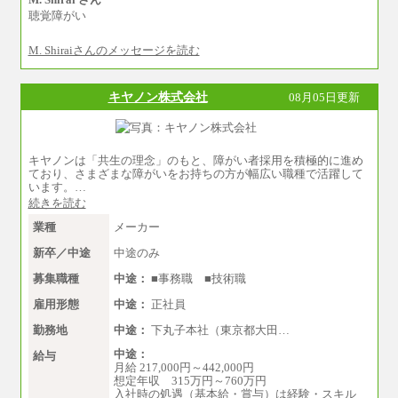
いては、月額給与284,000円となります。
聴覚障がい
※個別に設定する給与については、選考の
過程で決定していきます。
M. Shiraiさんのメッセージを読む
※上記に加え、所定労働時間外に勤務をし
た場合には、時間外勤務手当を支給します。
※試用期間中も給与に変更はございませ
ん。
キヤノン株式会社
08月05日更新
中途：
＜募集各社・全職種共通＞
月給21万円以上～
キヤノンは「共生の理念」のもと、障がい者採用を積極的に進め
※試用期間中の給与に変更はありません。
ており、さまざまな障がいをお持ちの方が幅広い職種で活躍して
※経験・能力を考慮し、当社規定により決定い
います。…
たします。
続きを読む
業種
メーカー
新卒／中途
中途のみ
募集職種
中途：
■事務職 ■技術職
雇用形態
中途：
正社員
勤務地
中途：
下丸子本社（東京都大田…
中途：
給与
月給 217,000円～442,000円
想定年収 315万円～760万円
入社時の処遇（基本給・賞与）は経験・スキル