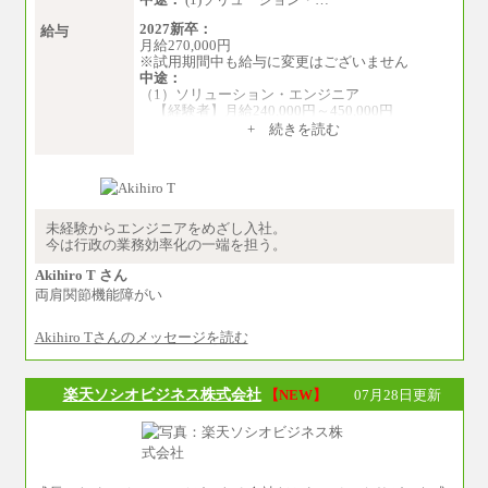
2027新卒：
給与
月給270,000円
※試用期間中も給与に変更はございません
中途：
（1）ソリューション・エンジニア
【経験者】月給240,000円～450,000円
※地域や業務内容によって変動がありま
+ 続きを読む
す
【未経験者】月給210,000円～340,000円
※地域や業務内容によって変動がありま
す
（2）一般事務
未経験からエンジニアをめざし入社。
月給210,000円～350,000円
今は行政の業務効率化の一端を担う。
※地域や業務内容によって変動があります
Akihiro T さん
（3）庶務/軽作業
両肩関節機能障がい
月給220,000円～250,000円
Akihiro Tさんのメッセージを読む
※試用期間中も給与に変更はございません
楽天ソシオビジネス株式会社
【NEW】
07月28日更新