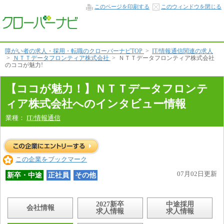
コ
このページを印刷する
このウィンドウを閉じる
コ
が
魅
力！
本
文
障がい者の求人・採用・転職のクローバーナビTOP
>
IT/情報通信関連の求人
へ
>
ＮＴＴデータフロンティア株式会社
>
ＮＴＴデータフロンティア株式会社
のココが魅力!
【ココが魅力！】ＮＴＴデータフロンテ
ィア株式会社へのインタビュー情報
業種：
IT/情報通信
この企業をブックマーク
07月02日更新
新卒・中途
正社員
その他
2027新卒
中途採用
会社情報
求人情報
求人情報