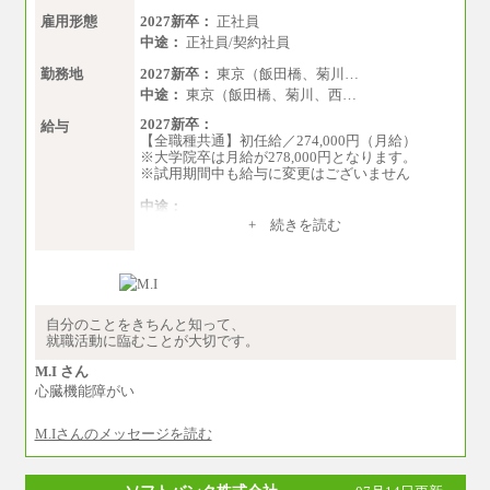
雇用形態
2027新卒：
正社員
中途：
正社員/契約社員
勤務地
2027新卒：
東京（飯田橋、菊川…
中途：
東京（飯田橋、菊川、西…
2027新卒：
給与
【全職種共通】初任給／274,000円（月給）
※大学院卒は月給が278,000円となります。
※試用期間中も給与に変更はございません
中途：
（１）～（４）274,000円（月給）～
+ 続きを読む
（５）235,000円（月給）～
※経験・年齢などを考慮のうえ、当社規程によ
り優遇します。
※業務内容・勤務形態に応じて、上記給与の範
囲内でご相談をさせていただく事があります
※試用期間中も給与に変更はございません
自分のことをきちんと知って、
就職活動に臨むことが大切です。
M.I さん
心臓機能障がい
M.Iさんのメッセージを読む