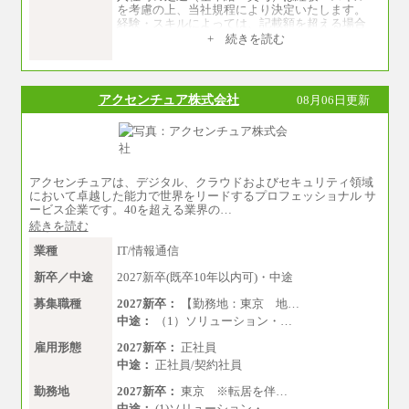
を考慮の上、当社規程により決定いたします。
経験・スキルによっては、記載額を超える場合
もあります。
+ 続きを読む
※試用期間中も給与に変更はございません。
アクセンチュア株式会社
08月06日更新
アクセンチュアは、デジタル、クラウドおよびセキュリティ領域
において卓越した能力で世界をリードするプロフェッショナル サ
ービス企業です。40を超える業界の…
続きを読む
業種
IT/情報通信
新卒／中途
2027新卒(既卒10年以内可)・中途
募集職種
2027新卒：
【勤務地：東京 地…
中途：
（1）ソリューション・…
雇用形態
2027新卒：
正社員
中途：
正社員/契約社員
勤務地
2027新卒：
東京 ※転居を伴…
中途：
(1)ソリューション・…