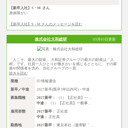
③月給：250,000円～300,000円
⑤⑥月給：225,000円～300,000円
【新卒入社】S・M さん
⑧月給：240,000円～285,000円
身体障がい
⑨月給：250,000円～330,000円
【新卒入社】S・M さんのメッセージを読む
※経験、能力等を考慮の上、当社規定により決
定
※試用期間中も給与に変更はございません。
株式会社大和総研
03月03日更新
「人こそ、最大の財産」 大和証券グループの最大の財産は「人
材」です。社員一人ひとりが働きがいを感じるとともに、その家
族や関係者を含め、当社グループの一員…
続きを読む
業種
IT/情報通信
新卒／中途
2027新卒(既卒3年以内可)・中途
募集職種
2027新卒：
（1）【正社員】一…
中途：
（1）【正社員】一般事…
雇用形態
2027新卒：
正社員
中途：
正社員
勤務地
2027新卒：
東京本社（最寄駅「…