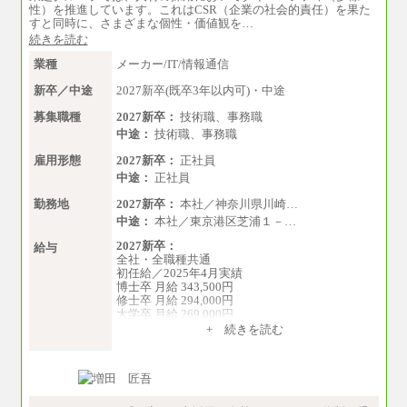
性）を推進しています。これはCSR（企業の社会的責任）を果た
すと同時に、さまざまな個性・価値観を…
続きを読む
業種
メーカー/IT/情報通信
新卒／中途
2027新卒(既卒3年以内可)・中途
募集職種
2027新卒：
技術職、事務職
中途：
技術職、事務職
雇用形態
2027新卒：
正社員
中途：
正社員
勤務地
2027新卒：
本社／神奈川県川崎…
中途：
本社／東京港区芝浦１－…
2027新卒：
給与
全社・全職種共通
初任給／2025年4月実績
博士卒 月給 343,500円
修士卒 月給 294,000円
大学卒 月給 269,000円
※試用期間の給与に変更はございません
+ 続きを読む
中途：
経験・能力を考慮し、下記を下限として決定し
ます。
2025年新卒初任給 大学卒／月給 大学卒269,000