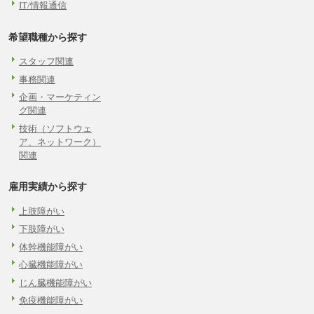
IT/情報通信
希望職種から探す
スタッフ関連
事務関連
企画・マーケティン
グ関連
技術（ソフトウェ
ア、ネットワーク）
関連
雇用実績から探す
上肢障がい
下肢障がい
体幹機能障がい
心臓機能障がい
じん臓機能障がい
免疫機能障がい