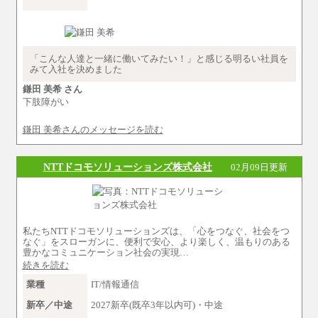
※卓越した能力、高度な技術や実績をお持ちの
方で、それらを入社後の実業務において発揮で
きると認められる場合は、 上記の給与に関わら
ず個別設定することがあります
▼アソシエイト職
「こんな人達と一緒に働いてみたい！」と感じる明るい社員を
月給235,000円
みて入社を決めました
全職種2025年度実績
鎌田 美希 さん
下肢障がい
※営業職に支給するインセンティブは除く
※試用期間中も給与に変更はございません
鎌田 美希さんのメッセージを読む
中途：
基本月給／20万5000円以上(正社員・準社員）
※経験、能力を考慮の上、当社規定により
NTTドコモソリューションズ株式会社
02月09日更新
優遇いたします
※自己成長支援金(10,000円）を含む
※別途、Workstyle支援金(月額4,000円）
私たちNTTドコモソリューションズは、「心をつなぐ、社会をつ
なぐ」をスローガンに、便利で安心、より楽しく、温もりのある
豊かなコミュニケーション社会の実現…
続きを読む
業種
IT/情報通信
新卒／中途
2027新卒(既卒3年以内可)・中途