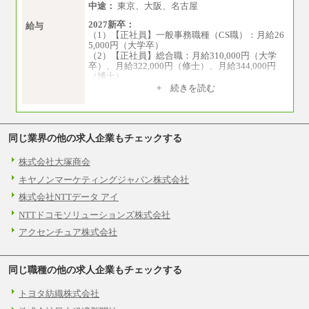
中途：
東京、大阪、名古屋
2027新卒：
給与
（1）【正社員】一般事務職種（CS職）：月給26
5,000円（大学卒）
（2）【正社員】総合職：月給310,000円（大学
卒）、月給322,000円（修士）、月給344,000円
（博士）
+ 続きを読む
※見習期間（試用期間、3か月）も給与に変更は
ございません。
※一般事務職種（CS職）の大学院修了者は大学
卒の金額を最低額とし、
同じ業界の他の求人企業もチェックする
経験・能力を考慮のうえ、当社規程に基づき決
定いたします。
中途：
株式会社大塚商会
下記は新卒採用の給与です。経験者採用の場
キヤノンマーケティングジャパン株式会社
合、下記を再下限としてご経験に応じた金額と
なります。
株式会社NTTデータ アイ
（1）【正社員】一般事務職種（CS職）：月給25
NTTドコモソリューションズ株式会社
5,000円（大学卒）
（2）【正社員】総合職：月給300,000円（大学
アクセンチュア株式会社
卒）
※試用期間も同額
同じ職種の他の求人企業もチェックする
トヨタ紡織株式会社