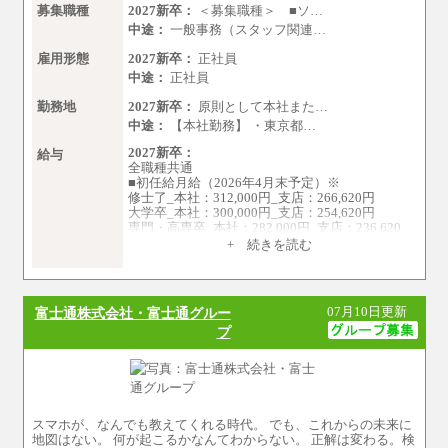
募集職種
2027新卒：
＜募集職種＞ ■ソ…
中途：
一般事務（スタッフ関連…
雇用形態
2027新卒：
正社員
中途：
正社員
勤務地
2027新卒：
原則として本社また…
中途：
【本社勤務】 ・東京都…
2027新卒：
給与
全職種共通
■初任給月給（2026年4月末予定）※
修士了_本社：312,000円_支店：266,620円
大学卒_本社：300,000円_支店：254,620円
専門・高専卒_本社：282,000円_支店：236,620
円
+ 続きを読む
※専門性に応じた高い給与水準の採用も実施
中途：
月給（本社）：213,030円＋諸手当
07月10日更新
富士通株式会社・富士通グルー
月給（支店）：164,920円～189,700円＋諸手当
プ
※試用期間中も給与に変更はございません。
※上記はフルタイム勤務で残業ゼロの場合の標
準的な月額モデルとして掲載。
※上記のほか、ボーナス支給あり
年収（本社）：330万～380万（フルタイムで標
準的なボーナス込みの金額です。上限金額は全
社平均20時間の残業込み）
スマホが、なんでも教えてくれる時代。 でも、これからの未来に
年収（支店）：260万～340万（フルタイムで標
地図はない。 何が起こるかなんてわからない。 正解は変わる。検