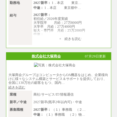
勤務地
2027新卒：
1．本店 東京…
中途：
1．本店 東京都中…
2027新卒：
給与
初任給／2026年度実績
大学院卒 月給：27万8000円
大学卒 月給：27万4000円
短大・専門卒 月給：25万2000円
中途：
（１）（２）共通
+ 続きを読む
月給：24万0000円～34万8420円
※職務経験等を考慮し決定いたします。
※試用期間中も給与に変更はございません
株式会社大塚商会
07月29日更新
大塚商会グループはコンピュータからOA機器をはじめ、企業様向
けに様々なシステム構築とサービス＆サポートを提供しており、
全国に130万社の顧客をもつ、国内…
続きを読む
業種
商社/サービス/IT/情報通信
新卒／中途
2027新卒(既卒2年以内可)・中途
募集職種
2027新卒：
（１）事務職 （２…
中途：
（１）事務職 （２）物…