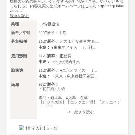
成長のためのチャレンジができる会社だからこそ、やりがいを感
じられる。 内容充実の公式ホームページはこちら http://corp.rakut
en.co…
続きを読む
業種
IT/情報通信
新卒／中途
2027新卒・中途
募集職種
2027新卒：
どのような働き方を…
中途：
●東京オフィス ［正社…
雇用形態
2027新卒：
正社員
中途：
正社員/契約社員
勤務地
2027新卒：
■東京オフィス （…
中途：
・東京（東京都世田谷区…
2027新卒：
給与
・初任給 / 月給
専門・短大卒、4大卒、院卒
【ビジネス職】【エンジニア職】【クリエイテ
ィブ職】
一律：225,000円
+ 続きを読む
※試用期間中も給与に変更はございません 。
中途：
①月給：270,000円～320,000円
②④⑦⑩月給：225,000円～270,000円