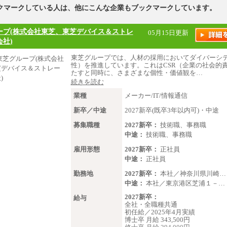
クマークしている人は、他にこんな企業もブックマークしています。
ープ(株式会社東芝、東芝デバイス＆ストレ
05月15日更新
社)
東芝グループでは、人材の採用においてダイバーシ
性）を推進しています。これはCSR（企業の社会的
たすと同時に、さまざまな個性・価値観を…
続きを読む
業種
メーカー/IT/情報通信
新卒／中途
2027新卒(既卒3年以内可)・中途
募集職種
2027新卒：
技術職、事務職
中途：
技術職、事務職
雇用形態
2027新卒：
正社員
中途：
正社員
勤務地
2027新卒：
本社／神奈川県川崎…
中途：
本社／東京港区芝浦１－…
2027新卒：
給与
全社・全職種共通
初任給／2025年4月実績
博士卒 月給 343,500円