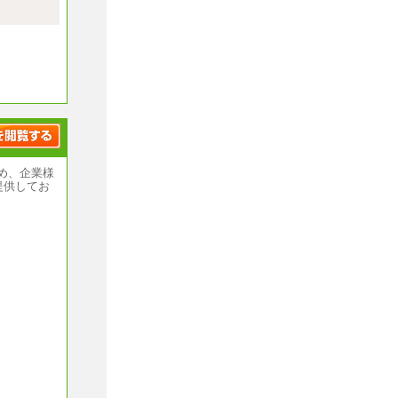
があります
いません
め、企業様
提供してお