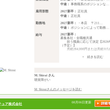
中途：
事務職系のポジションな…
雇用形態
2027新卒：
正社員
中途：
正社員
勤務地
2027新卒：
・本店 〒211…
中途：
ポジションによって勤務…
2027新卒：
給与
募集各社・全職種共通
担う職責に応じて決定【2026
（予定）】
月給284,000円または月給315,
※入社後早期から、自律的な業
+ 続きを読む
求められる職務を担う方について
与315,000円です。
なお、高度なスキルや専門性
より高い職責を担う方については
い金額を個別に設定します。
M. Shirai さん
※習熟度を上げるための育成が
聴覚障がい
必要で上司の指示に基づき職務を
については、月額給与284,000円
M. Shiraiさんのメッセージを読む
す。
※個別に設定する給与について
の過程で決定していきます。
※上記に加え、所定労働時間外
08月06日更新
チュア株式会社
した場合には、時間外勤務手当を
す。