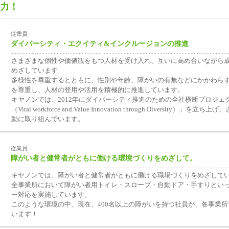
力！
従業員
ダイバーシティ・エクイティ&インクルージョンの推進
さまざまな個性や価値観をもつ人材を受け入れ、互いに高め合いながら
めざしています
多様性を尊重するとともに、性別や年齢、障がいの有無などにかかわら
を尊重し、人材の登用や活用を積極的に推進しています。
キヤノンでは、2012年にダイバーシティ推進のための全社横断プロジェクト
（Vital workforce and Value Innovation through Diversity）」を立
動に取り組んでいます。
従業員
障がい者と健常者がともに働ける環境づくりをめざして。
キヤノンでは、障がい者と健常者がともに働ける職場づくりをめざして
全事業所において障がい者用トイレ・スロープ・自動ドア・手すりとい
ー対応を実施しています。
このような環境の中、現在、400名以上の障がいを持つ社員が、各事業
います！