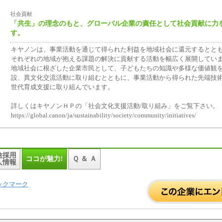
社会貢献
「共生」の理念のもと、グローバル企業の責任として社会貢献に力
す。
キヤノンは、事業活動を通じて得られた利益を地域社会に還元するとと
それぞれの地域が抱える課題の解決に貢献する活動を幅広く展開してい
地域社会に根ざした企業市民として、子どもたちの知識や多様な価値観
設、異文化交流活動に取り組むとともに、事業活動から得られた先端技
世代育成支援に取り組んでいます。
詳しくはキヤノンＨＰの「社会文化支援活動/取り組み」をご覧下さい。
https://global.canon/ja/sustainability/society/community/initiatives/
途採用
ココが魅力!
Ｑ ＆ Ａ
人情報
ックマーク