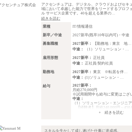
※試用期間中も給与に変更はご
アクセンチュアは、デジタル、クラウドおよびセキ
ん。
域において卓越した能力で世界をリードするプロフ
ル サービス企業です。40を超える業界の…
中途：
続きを読む
＜募集各社・全職種共通＞
月給21万円以上～
業種
IT/情報通信
※試用期間中の給与に変更はあり
新卒／中途
2027新卒(既卒10年以内可)・中途
※経験・能力を考慮し、当社規定
いたします。
募集職種
2027新卒：
【勤務地：東京 地…
中途：
（1）ソリューション・…
雇用形態
2027新卒：
正社員
中途：
正社員/契約社員
勤務地
2027新卒：
東京 ※転居を伴…
中途：
(1)ソリューション・…
2027新卒：
給与
月給270,000円
※試用期間中も給与に変更はござ
中途：
（1）ソリューション・エンジニア
【経験者】月給240,000円～450,
※地域や業務内容によって変
+ 続きを読む
ます
【未経験者】月給210,000円～340
※地域や業務内容によって変
ます
スキルを生かして成し遂げた仕事に達成感。