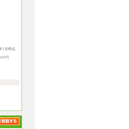
年1月時点
000円
務遂行が
は、月額給
を持ち、
、さらに高
一定期間
遂行する方
となりま
は、選考
に勤務を
支給しま