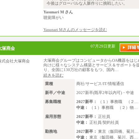
今後はグローバルな人脈作りに挑戦したい。
（2）一般事務
月給210,000円～350,000円
Yasunari M さん
※地域や業務内容によって変動
聴覚障がい
（3）庶務/軽作業
Yasunari Mさんのメッセージを読む
月給220,000円～250,000円
※試用期間中も給与に変更はござ
07月29日更新
大塚商会
大塚商会グループはコンピュータからOA機器をはじ
向けに様々なシステム構築とサービス＆サポートを
り、全国に130万社の顧客をもつ、国内…
続きを読む
業種
商社/サービス/IT/情報通信
新卒／中途
2027新卒(既卒2年以内可)・中途
募集職種
2027新卒：
（１）事務職 （２…
中途：
（１）事務職 （２）物…
雇用形態
2027新卒：
正社員
中途：
正社員/契約社員
勤務地
2027新卒：
東京（飯田橋、菊川…
中途：
東京（飯田橋、菊川、西…