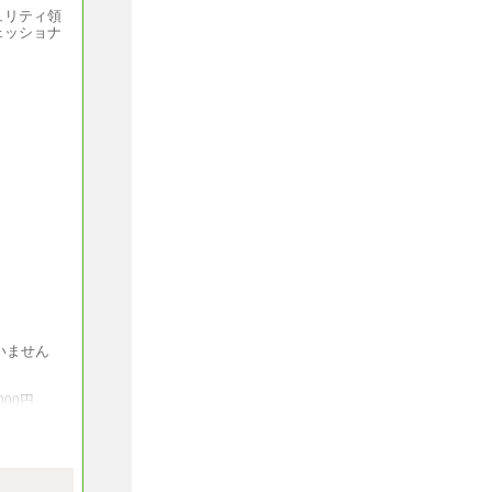
ざいませ
ュリティ領
ェッショナ
ません。
により決定
いません
000円
動があり
,000円
動があり