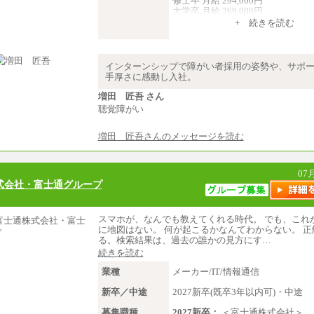
修士卒 月給 294,000円
大学卒 月給 269,000円
※試用期間の給与に変更はござい
+ 続きを読む
中途：
経験・能力を考慮し、下記を下限
します。
インターンシップで障がい者採用の姿勢や、サポ
2025年新卒初任給 大学卒／月給 大
手厚さに感動し入社。
000円
増田 匠吾 さん
聴覚障がい
増田 匠吾さんのメッセージを読む
07
式会社・富士通グループ
スマホが、なんでも教えてくれる時代。 でも、これ
に地図はない。 何が起こるかなんてわからない。 正
る。検索結果は、過去の誰かの見方にす…
続きを読む
業種
メーカー/IT/情報通信
新卒／中途
2027新卒(既卒3年以内可)・中途
募集職種
2027新卒：
＜富士通株式会社＞…