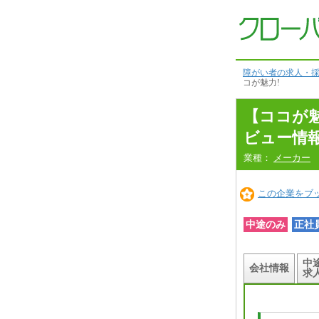
コ
コ
が
魅
力！
本
文
障がい者の求人・採
へ
コが魅力!
【ココが
ビュー情
業種：
メーカー
この企業をブ
中途のみ
正社
中
会社情報
求