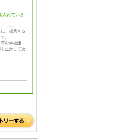
を入れていま
もに、操業する
ます。
を育む学校建
術を生かして次