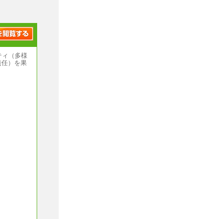
ティ（多様
責任）を果