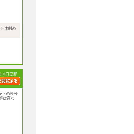
ません
として決定
ート体制の
学卒269,
月10日更新
からの未来
解は変わ