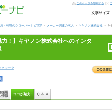
このページを印刷する
用・転職のクローバーナビTOP
>
メーカー関連の求人
>
キヤノン株式会社
>
キ
魅力！】キヤノン株式会社へのインタ
報
ックマーク
員
途採用
ココが魅力!
Ｑ ＆ Ａ
人情報