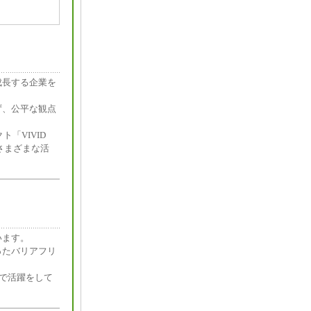
成長する企業を
ず、公平な観点
「VIVID
ち上げ、さまざまな活
います。
ったバリアフリ
所で活躍をして