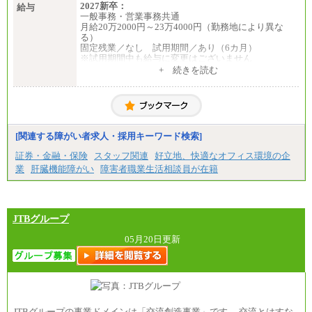
2027新卒：
給与
一般事務・営業事務共通
月給20万2000円～23万4000円（勤務地により異な
る）
固定残業／なし 試用期間／あり（6カ月）
※試用期間中も給与に変更はございません
中途：
+ 続きを読む
一般事務・営業事務共通
月給20万2000円～23万4000円（勤務地により異な
る）
固定残業／なし 試用期間／あり（6か月）
※試用期間中も給与に変更はございません。
[関連する障がい者求人・採用キーワード検索]
証券・金融・保険
スタッフ関連
好立地、快適なオフィス環境の企
業
肝臓機能障がい
障害者職業生活相談員が在籍
JTBグループ
05月20日更新
JTBグループの事業ドメインは「交流創造事業」です。 交流とはすな