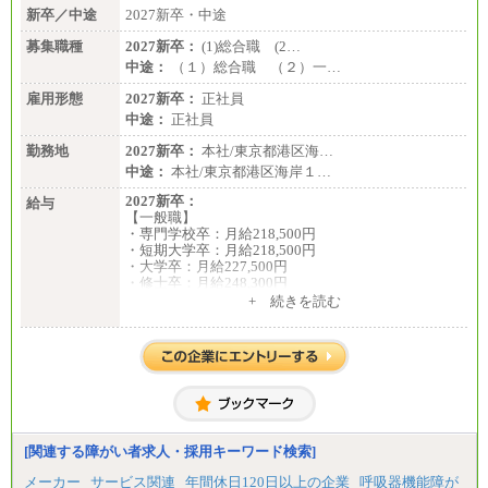
新卒／中途
2027新卒・中途
募集職種
2027新卒：
(1)総合職 (2…
中途：
（１）総合職 （２）一…
雇用形態
2027新卒：
正社員
中途：
正社員
勤務地
2027新卒：
本社/東京都港区海…
中途：
本社/東京都港区海岸１…
2027新卒：
給与
【一般職】
・専門学校卒：月給218,500円
・短期大学卒：月給218,500円
・大学卒：月給227,500円
・修士卒：月給248,300円
・博士卒：月給257,300円
+ 続きを読む
【総合職】
・大学卒：月給253,500円
・修士卒：月給261,500円
・博士卒：月給270,500円
※2025年度実績
※試用期間3か月中も給与に変更はございません
中途：
[関連する障がい者求人・採用キーワード検索]
全職種共通
最低月給200,000円以上
メーカー
サービス関連
年間休日120日以上の企業
呼吸器機能障が