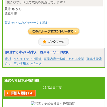
※詳細はJTBキャリアサイトよりご確認ください。
働きやすい環境で成長を実感しています！
■(株)JTBパブリッシング ※2027年新卒募集終了
貫井 光 さん
総合職 月給271,000円
聴覚障害
■(株)JTBビジネストラベルソリューションズ
貫井 光さんのメッセージを読む
総合職 月給220,000～230,000円＋地域間調整給
エリア総合職 月給206,000円～214,000＋地域間調
整給
※詳細はJTBキャリアサイトよりご確認ください。
■(株)JTBコミュニケーションデザイン
総合職 月給230,000円
みなし残業手当：20,000円（一律支給）※みなし
残業手当の残業時間は10.43時間。
[関連する障がい者求人・採用キーワード検索]
※超過勤務手当：みなし残業時間を超える残業時
商社
クリエイティブ関連
事業内容が多岐にわたる企業
直腸機能障
間に応じて、時間外手当等を支給。
がい
車いす用エレベータ
エリアサポート職 月給188,000円
※超過勤務手当：残業時間については全額時間外
手当を支給。
株式会社日本経済新聞社
■（株）JTBグローバルマーケティング＆トラベル
総合職 月給242,000円＋地域間調整給
訪日事業職 月給202,000～227,000円＋地域間調整
05月21日更新
給
※詳細はJTBキャリアサイトよりご確認ください。
■(株)JTBビジネストランスフォーム
総合職 月給205,000～225,000円＋地域間調整給