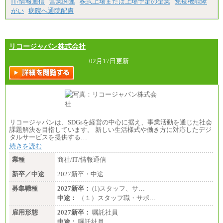
IT/情報通信
営業関連
株式上場または上場予定の企業
免疫機能障
ます。
がい
病院へ通院配慮
リコージャパン株式会社
02月17日更新
リコージャパンは、SDGsを経営の中心に据え、事業活動を通じた社会
課題解決を目指しています。 新しい生活様式や働き方に対応したデジ
タルサービスを提供する…
続きを読む
業種
商社/IT/情報通信
新卒／中途
2027新卒・中途
募集職種
2027新卒：
(1)スタッフ、サ…
中途：
（１）スタッフ職・サポ…
雇用形態
2027新卒：
嘱託社員
中途：
嘱託社員