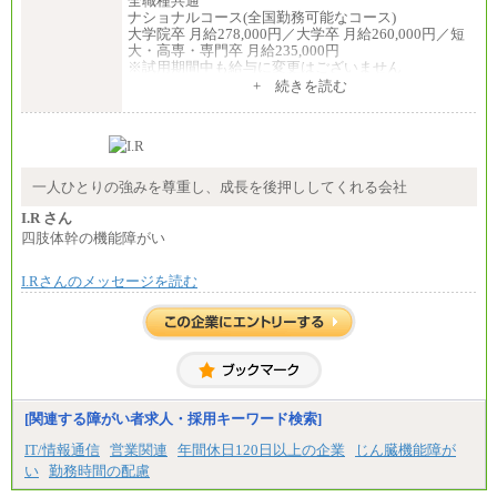
全職種共通
ナショナルコース(全国勤務可能なコース)
大学院卒 月給278,000円／大学卒 月給260,000円／短
大・高専・専門卒 月給235,000円
※試用期間中も給与に変更はございません
+ 続きを読む
エリアコース(一定地域であれば移動可能なコース)
大学院卒 月給264,000円／大学卒 月給250,000円／短
大・高専・専門卒 月給225,000円
※試用期間中も給与に変更はございません
中途：
月給：250,000円～400,000円
一人ひとりの強みを尊重し、成長を後押ししてくれる会社
想定年収：4,000,000円～6,000,000円
※試用期間中も給与に変更はございません。
I.R さん
四肢体幹の機能障がい
I.Rさんのメッセージを読む
[関連する障がい者求人・採用キーワード検索]
IT/情報通信
営業関連
年間休日120日以上の企業
じん臓機能障が
い
勤務時間の配慮