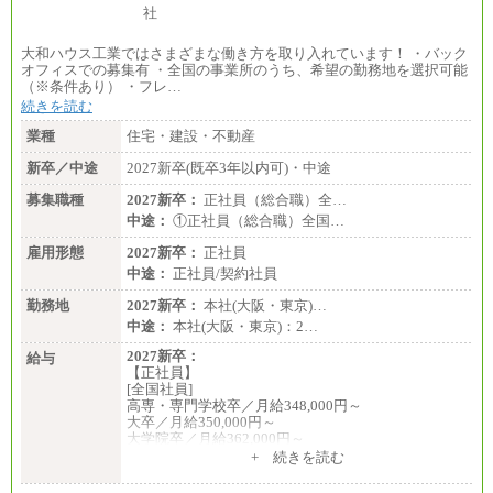
大和ハウス工業ではさまざまな働き方を取り入れています！ ・バック
オフィスでの募集有 ・全国の事業所のうち、希望の勤務地を選択可能
（※条件あり） ・フレ…
続きを読む
業種
住宅・建設・不動産
新卒／中途
2027新卒(既卒3年以内可)・中途
募集職種
2027新卒：
正社員（総合職）全…
中途：
①正社員（総合職）全国…
雇用形態
2027新卒：
正社員
中途：
正社員/契約社員
勤務地
2027新卒：
本社(大阪・東京)…
中途：
本社(大阪・東京)：2…
2027新卒：
給与
【正社員】
[全国社員]
高専・専門学校卒／月給348,000円～
大卒／月給350,000円～
大学院卒／月給362,000円～
[地域社員]月給295,000円～
+ 続きを読む
中途：
【正社員】