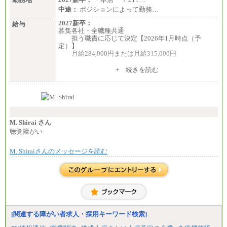
中途：
ポジションによって勤務…
2027新卒：
給与
募集各社・全職種共通
担う職責に応じて決定【2026年1月時点（予
定）】
月給284,000円または月給315,000円
※入社後早期から、自律的な業務遂行が求めら
+ 続きを読む
れる職務を担う方については、月額給与315,000円で
す。
なお、高度なスキルや専門性を持ち、より高
い職責を担う方については、さらに高い金額を個別
に設定します。
※習熟度を上げるための育成が一定期間必要で
上司の指示に基づき職務を遂行する方については、
M. Shirai さん
月額給与284,000円となります。
聴覚障がい
※個別に設定する給与については、選考の過程
で決定していきます。
M. Shiraiさんのメッセージを読む
※上記に加え、所定労働時間外に勤務をした場
合には、時間外勤務手当を支給します。
※試用期間中も給与に変更はございません。
中途：
＜募集各社・全職種共通＞
月給21万円以上～
※試用期間中の給与に変更はありません。
[関連する障がい者求人・採用キーワード検索]
※経験・能力を考慮し、当社規定により決定いたし