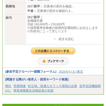
勤務地
2027新卒：
応募者の意向を確認…
中途：
応募者の意向を確認の上…
2027新卒：
給与
全職種共通
月給 180,000円～250,000円
※採用選考合格後の採用内定通知時にお伝えします
※勤務地によって異なります
中途：
+ 続きを読む
全職種共通
月給 200,000円～250,000円
入社時の処遇は経験・能力を考慮の上、当社規程に
より決定します。
具体的な金額は採用選考合格後に採用内定通知時に
お伝えします。
[参加予定クローバー就職フォーラム]
2026/9/5 (土) 東京
[関連する障がい者求人・採用キーワード検索]
商社
営業関連
好立地、快適なオフィス環境の企業
音声言語機能障
がい
障害者職業生活相談員が在籍