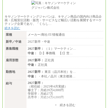
キヤノンマーケティングジャパンは、キヤノン商品の国内向け商品企
画・広報宣伝活動・販売・サービスなど幅広い活動を展開するマーケ
ティング企業であり、「くらし…
続きを読む
業種
メーカー/商社/IT/情報通信
新卒／中途
2027新卒・中途
募集職種
2027新卒：
（１）マーケティン…
中途：
【1】事務職 【2】営…
雇用形態
2027新卒：
正社員
中途：
正社員
勤務地
2027新卒：
東京（品川本社）を…
中途：
・本社／品川（東京都港…
2027新卒：
給与
（初任給：2025年4月実績）
修士了：月給29万4,000円
学部卒：月給27万
高専卒：月給24万4,000円
+ 続きを読む