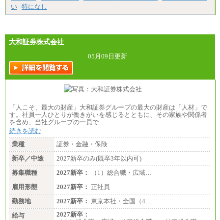
※試用期間中も給与に変更はございません
い
特になし
大和証券株式会社
05月09日更新
「人こそ、最大の財産」大和証券グループの最大の財産は「人材」で
す。社員一人ひとりが働きがいを感じるとともに、その家族や関係者
を含め、当社グループの一員で…
続きを読む
業種
証券・金融・保険
新卒／中途
2027新卒のみ(既卒3年以内可)
募集職種
2027新卒：
（1）総合職・広域…
雇用形態
2027新卒：
正社員
勤務地
2027新卒：
東京本社・全国（4…
2027新卒：
給与