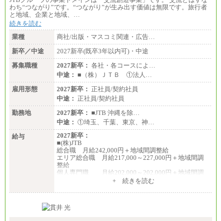
わち“つながり”です。“つながり”が生み出す価値は無限です。旅行者
と地域、企業と地域、…
続きを読む
業種
商社/出版・マスコミ関連・広告…
新卒／中途
2027新卒(既卒3年以内可)・中途
募集職種
2027新卒：
各社・各コースによ…
中途：
■（株）ＪＴＢ ①法人…
雇用形態
2027新卒：
正社員/契約社員
中途：
正社員/契約社員
勤務地
2027新卒：
■JTB 沖縄を除…
中途：
①埼玉、千葉、東京、神…
2027新卒：
給与
■(株)JTB
総合職 月給242,000円＋地域間調整給
エリア総合職 月給217,000～227,000円＋地域間調
整給
個人専門職 月給202,000～202,000円＋地域間調
整給
+ 続きを読む
※詳細はJTBキャリアサイトよりご確認ください。
■(株)JTB商事
総合職 月給208,000～235,000円
エリア総合職 月給180,000～205,000円＋地域手当