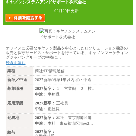
キヤノンシステムアンドサポート株式会社
02月20日更新
オフィスに必要なキヤノン製品を中心としたITソリューション機器の
販売と保守サービス・サポートを行っている、キヤノンマーケティン
グジャパングループの中核に…
続きを読む
業種
商社/IT/情報通信
新卒／中途
2027新卒(既卒1年以内可)・中途
募集職種
2027新卒：
１ 営業職 ２ 技…
中途：
事務職
雇用形態
2027新卒：
正社員
中途：
正社員
勤務地
2027新卒：
本社 東京都港区港…
中途：
本社 東京都港区港南2…
2027新卒：
給与