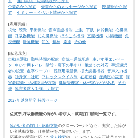
す
｜
雇用実績・職場環境から探す
企業名から探す
｜
先輩からのメッセージから探す
｜
PR情報から探
す
｜
セミナー・イベント情報から探す
[雇用実績]
視覚
聴覚
平衡機能
音声言語機能
上肢
下肢
体幹機能
心臓機
能
呼吸器機能
じん臓機能
ぼうこう機能
直腸機能
小腸機能
免
疫機能
肝臓機能
知的
精神
発達
その他
[職場環境]
自動車通勤
勤務時間の配慮
病院へ通院配慮
車いす用エレベー
タ
車いす用トイレ
階段・廊下の手すり
筆談での対応
手話通訳
者の設置
点字ワープロ
難聴用電話機
拡大読書機器
音声入力機
器
独身寮・社宅
フレックスタイム制
在宅勤務
産業医の設置
障
害者職業生活相談員が在籍
健康管理室・休憩室などがある
その
他
障害者求人を詳しく探す
2027年以降新卒 特設ページ
佐賀県,呼吸器機能の障がい者求人・就職採用情報一覧です。
障がい者の採用・転職支援
のクローバーナビなら、充実した障が
い者就職支援、仕事情報をご提供いたします。
応募者の障害に応じた
求人検索
や、アルバイトから正社員まで充