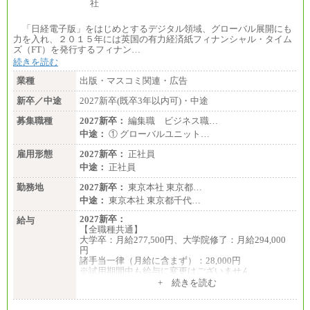
エリア総合職 月給185,000円＋地域間調整給
※詳細はJTBキャリアサイトよりご確認ください。
「日経電子版」をはじめとするデジタル領域、グローバル展開にも
■(株)JTBデータサービス ※2027年新卒募集終了
力を入れ、２０１５年には英国の有力経済紙フィナンシャル・タイム
総合職 月給186,000～194,000円＋地域手当
ズ（FT）を発行するフィナン…
※詳細はJTBキャリアサイトよりご確認ください。
続きを読む
■I&Jデジタルイノベーション(株)
業種
出版・マスコミ関連・広告
総合職 月給224,500～242,600円＋地域手当
※詳細はJTBキャリアサイトよりご確認ください。
新卒／中途
2027新卒(既卒3年以内可)・中途
＜有期社員コース＞
募集職種
2027新卒：
編集職 ビジネス職…
■(株)JTBビジネストランスフォーム
中途：
① グローバルユニット…
有期契約職 月給185,000～195,000円
※詳細はJTBキャリアサイトよりご確認ください。
雇用形態
2027新卒：
正社員
中途：
正社員
■(株)JTBパブリッシング ※2027年新卒募集終了
総合職 月給241,000円
勤務地
2027新卒：
東京本社 東京都…
中途：
中途：
東京本社 東京都千代…
①月給227,000円以上
②月給212,000円以上
2027新卒：
給与
③月給172,500円以上
【全職種共通】
④月給23万円～37万円
大学卒：月給277,500円、大学院修了：月給294,000
⑤月給20万円～25万円
円
⑥月給33万円～48万円
諸手当一律（月給に含まず）：28,000円
⑦月給271,000円以上
※試用期間中も給与に変更はございません
⑧～⑮月給200,000円〜月給400,000円
中途：
+ 続きを読む
⑯月給185,000円以上
【全職種共通】
⑰月給237,000円以上
月給370,000円～
⑱月給212,000円以上