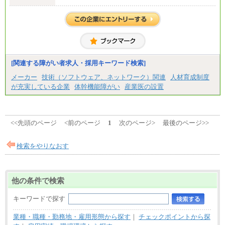
中途：
月給 250,000円～350,000円
想定年収 420万円～600万円
入社時の処遇（基本給・賞与）は経験・スキルを考
慮の上、当社規程に従い決定いたします。
経験・スキルによっては、記載額を超える場合もあ
ります。
※試用期間中も給与に変更はございません。
[関連する障がい者求人・採用キーワード検索]
メーカー
技術（ソフトウェア、ネットワーク）関連
人材育成制度
が充実している企業
体幹機能障がい
産業医の設置
<<先頭のページ
<前のページ
1
次のページ>
最後のページ>>
検索をやりなおす
他の条件で検索
キーワードで探す
業種・職種・勤務地・雇用形態から探す
｜
チェックポイントから探