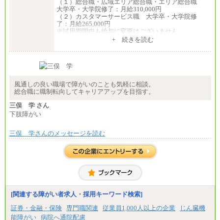
（１）総合職・広域エリア総合職・エリア総合職
大学卒・大学院修了：月給310,000円
（２）カスタマーサービス職 大学卒・大学院修
了：月給265,000円
※試用期間中も給与に変更はございません
+ 続きを読む
風通しの良い職場で障がいのことも気軽に相談。
総合職に職制転向してキャリアアップを目指す。
三俣 学 さん
下肢障がい
三俣 学さんのメッセージを読む
[関連する障がい者求人・採用キーワード検索]
証券・金融・保険
専門職関連
従業員1,000人以上の企業
じん臓機
能障がい
病院へ通院配慮