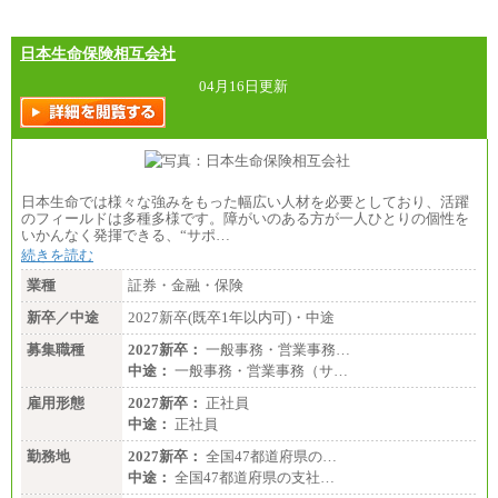
日本生命保険相互会社
04月16日更新
日本生命では様々な強みをもった幅広い人材を必要としており、活躍
のフィールドは多種多様です。障がいのある方が一人ひとりの個性を
いかんなく発揮できる、“サポ…
続きを読む
業種
証券・金融・保険
新卒／中途
2027新卒(既卒1年以内可)・中途
募集職種
2027新卒：
一般事務・営業事務…
中途：
一般事務・営業事務（サ…
雇用形態
2027新卒：
正社員
中途：
正社員
勤務地
2027新卒：
全国47都道府県の…
中途：
全国47都道府県の支社…