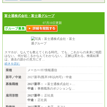
富士通株式会社・富士通グループ
07月10日更新
スマホが、なんでも教えてくれる時代。 でも、これからの未来に地図
はない。 何が起こるかなんてわからない。 正解は変わる。検索結果
は、過去の誰かの見方にす…
続きを読む
業種
メーカー/IT/情報通信
新卒／中途
2027新卒(既卒3年以内可)・中途
募集職種
2027新卒：
＜富士通株式会社＞…
中途：
事務職系のポジションな…
雇用形態
2027新卒：
正社員
中途：
正社員
勤務地
2027新卒：
・本店 〒211…