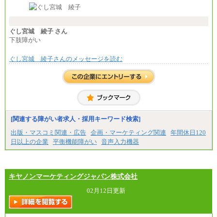
※経験・能力等を考慮の上、当社規定により決定し
⑲東京：月給202,000 円以上 、京都：月給193,000 円
ます。
以上
※試用期間中も給与に変更はございません。
⑳月給205,000円以上
※想定年収 6,000,000円～（住居費補助、子手当など
㉑月給185,000 円以上
の各種手当を含む金額です）
ぐし宮城 綾子 さん
㉒月給185,000 円以上
下肢障がい
㉓月給224,500円以上
※全コース共通※ 能力・経験・勤務地などにより
異なります
ぐし宮城 綾子さんのメッセージを読む
※試用期間中も給与に変更はございません。
[関連する障がい者求人・採用キーワード検索]
出版・マスコミ関連・広告
企画・マーケティング関連
年間休日120
日以上の企業
平衡機能障がい
音声入力機器
キヤノンマーケティングジャパン株式会社
02月12日更新