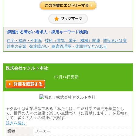
[全国社員]月給348,000円～
[地域社員]月給295,000円～
※試用期間中も給与に変更はございません
【契約社員】月給200,000円～
[関連する障がい者求人・採用キーワード検索]
住宅・建設・不動産
技術（電気、電子、機械）関連
増収または増
益中の企業
発達障がい
健康管理室・休憩室などがある
株式会社ヤクルト本社
07月14日更新
ヤクルトは企業理念である「私たちは、生命科学の追究を基盤とし
て、世界の人々の健康で楽しい生活づくりに貢献します。」を基軸と
して、多くの人々の健康に貢献す…
続きを読む
業種
メーカー