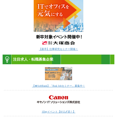
【新卒】仕事研究セミナー開催！
注目求人・転職募集企業
【〓SoftBank】「Real Jobセミナー」募集中！
1Dayイベント【8/12〆切！】