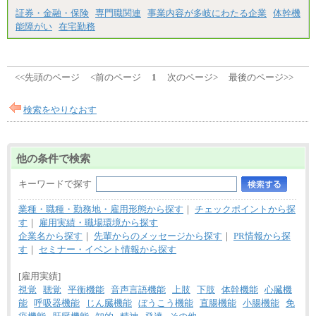
証券・金融・保険
専門職関連
事業内容が多岐にわたる企業
体幹機
能障がい
在宅勤務
<<先頭のページ
<前のページ
1
次のページ>
最後のページ>>
検索をやりなおす
他の条件で検索
キーワードで探す
業種・職種・勤務地・雇用形態から探す
｜
チェックポイントから探
す
｜
雇用実績・職場環境から探す
企業名から探す
｜
先輩からのメッセージから探す
｜
PR情報から探
す
｜
セミナー・イベント情報から探す
[雇用実績]
視覚
聴覚
平衡機能
音声言語機能
上肢
下肢
体幹機能
心臓機
能
呼吸器機能
じん臓機能
ぼうこう機能
直腸機能
小腸機能
免