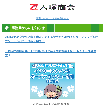
新卒・中途エントリー受付中！
事務局からのお知らせ
2028はじめ全学年対象！障がいのある学生のためのインターンシップ＆オー
プン・カンパニー情報公開中！
【自宅で視聴可能！】2028新卒はじめ全学年対象★WEBセミナー開催決
定！
クローバーナビ公式ＳＮＳ！