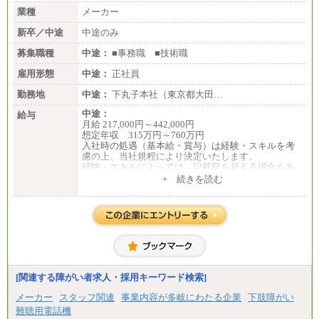
業種
メーカー
新卒／中途
中途のみ
募集職種
中途：
■事務職 ■技術職
雇用形態
中途：
正社員
勤務地
中途：
下丸子本社（東京都大田…
中途：
給与
月給 217,000円～442,000円
想定年収 315万円～760万円
入社時の処遇（基本給・賞与）は経験・スキルを考
慮の上、当社規程により決定いたします。
経験・スキルによっては、記載額を超える場合もあ
ります。
+ 続きを読む
※試用期間中も給与に変更はございません。
[関連する障がい者求人・採用キーワード検索]
メーカー
スタッフ関連
事業内容が多岐にわたる企業
下肢障がい
難聴用電話機