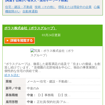
[関連する障がい者求人・採用キーワード検索]
住宅・建設・不動産
技術（その他）
増収または増益中の企業
心臓
機能障がい
自動車通勤
ポラス株式会社（ポラスグループ）
03月24日更新
“ポラスグループは、徹底した顧客満足の追及で「住まいの価値」を創
造し続けています。” 首都圏の北部地域を中心に、独自の事業展開と
個性的な住宅の供給で発…
続きを読む
業種
メーカー/住宅・建設・不動産/…
新卒／中途
中途のみ
募集職種
中途：
【1】事務職 【2】技…
雇用形態
中途：
正社員/契約社員/アル…