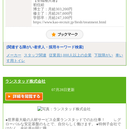
【全職種共通】
総合職 月給241,000円
初任給
中途：
博士了：月給303,200円
①月給227,000円以上
修士了：月給267,600円
②月給212,000円以上
学部卒：月給247,100円
③月給172,500円以上
https://www.kao-recruit.jp/fresh/treatment.html
④月給23万円～37万円
⑤月給20万円～25万円
⑥月給33万円～48万円
⑦月給271,000円以上
⑧～⑮月給200,000円〜月給400,000円
⑯月給185,000円以上
[関連する障がい者求人・採用キーワード検索]
⑰月給237,000円以上
⑱月給212,000円以上
メーカー
スタッフ関連
従業員1,000人以上の企業
下肢障がい
車い
⑲東京：月給202,000 円以上 、京都：月給193,000 円
す用トイレ
以上
⑳月給205,000円以上
㉑月給185,000 円以上
㉒月給185,000 円以上
㉓月給224,500円以上
ランスタッド株式会社
※全コース共通※ 能力・経験・勤務地などにより
異なります
07月28日更新
※試用期間中も給与に変更はございません。
●世界最大級の人材サービス企業ランスタッドでのお仕事！ ∟グ
ローバルな安定基盤のもとで、自分らしく働けます。 ●特例子会社で
はなく、全社員が同じ職…