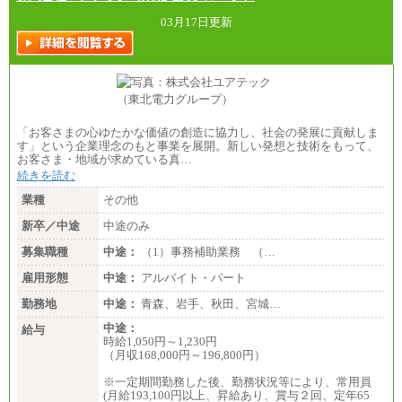
03月17日更新
「お客さまの心ゆたかな価値の創造に協力し、社会の発展に貢献しま
す」という企業理念のもと事業を展開。新しい発想と技術をもって、
お客さま・地域が求めている真…
続きを読む
業種
その他
新卒／中途
中途のみ
募集職種
中途：
（1）事務補助業務 （…
雇用形態
中途：
アルバイト・パート
勤務地
中途：
青森、岩手、秋田、宮城…
中途：
給与
時給1,050円～1,230円
（月収168,000円～196,800円）
※一定期間勤務した後、勤務状況等により、常用員
(月給193,100円以上、昇給あり、賞与２回、定年65