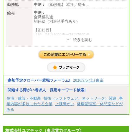
勤務地
中途：
【勤務地】 本社／埼玉…
中途：
給与
全職種共通
初任給（別途諸手当あり）
【正社員】
月給 26万4000円〜28万7000円
+ 続きを読む
【契約社員】
月給 21万6300円〜27万1200円
【アルバイト・パート・時給制】
千葉／1,290円～、東京／1,390円～、埼玉/1,315円
～、
神奈川/1,390円～、静岡/1,240円～、滋賀/1,220円
～、
愛知/1,290円～
[参加予定クローバー就職フォーラム]
2026/9/5 (土) 東京
※正社員・契約社員登用制度あり
※上記給与をベースにスキル・経験に応じて、決定
[関連する障がい者求人・採用キーワード検索]
します。
※試用期間中も給与に変更はございません
住宅・建設・不動産
技術（ソフトウェア、ネットワーク）関連
事
業内容が多岐にわたる企業
上肢障がい
健康管理室・休憩室などが
ある
株式会社ユアテック（東北電力グループ）