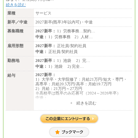
続きを読む
業種
サービス
新卒／中途
2027新卒(既卒3年以内可)・中途
募集職種
2027新卒：
1）労務事務…契約…
中途：
1）労務事務 2）人材…
雇用形態
2027新卒：
正社員/契約社員
中途：
正社員/契約社員
勤務地
2027新卒：
1）池袋 2）完…
中途：
1）池袋 2) 完全…
2027新卒：
給与
1）大学卒・大学院修了：月給21万円/短大・専門・
高専卒：月給20.5万円/高卒：月給19.7万円
2）月給：21万円～27万円
※高校卒は既卒のみ応募可（2024～2026年卒）
中途：
1）月給：21万円～25万円
+ 続きを読む
2）月給：21万円～27万円