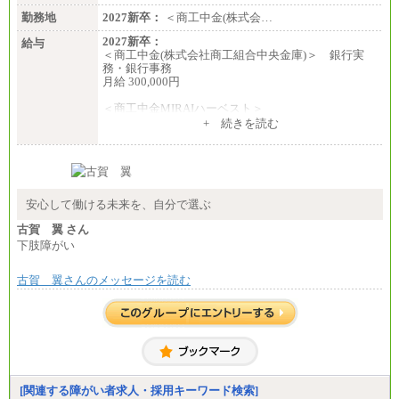
勤務地
2027新卒：
＜商工中金(株式会…
2027新卒：
給与
＜商工中金(株式会社商工組合中央金庫)＞ 銀行実
務・銀行事務
月給 300,000円
＜商工中金MIRAIハーベスト＞
月給 230,000円
+ 続きを読む
※試用期間中も給与に変更はございません
安心して働ける未来を、自分で選ぶ
古賀 翼 さん
下肢障がい
古賀 翼さんのメッセージを読む
[関連する障がい者求人・採用キーワード検索]