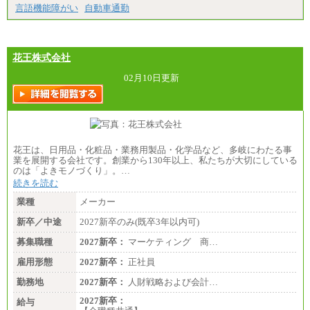
言語機能障がい
自動車通勤
エリアサポート職 月給188,000円
※超過勤務手当：残業時間については全額時間外
手当を支給。
花王株式会社
■（株）JTBグローバルマーケティング＆トラベル
総合職 月給242,000円＋地域間調整給
訪日事業職 月給202,000～227,000円＋地域間調整
02月10日更新
給
※詳細はJTBキャリアサイトよりご確認ください。
■(株)JTBビジネストランスフォーム
総合職 月給205,000～225,000円＋地域間調整給
エリア総合職 月給185,000円＋地域間調整給
花王は、日用品・化粧品・業務用製品・化学品など、多岐にわたる事
※詳細はJTBキャリアサイトよりご確認ください。
業を展開する会社です。創業から130年以上、私たちが大切にしている
のは「よきモノづくり」。…
■(株)JTBデータサービス ※2027年新卒募集終了
総合職 月給186,000～194,000円＋地域手当
続きを読む
※詳細はJTBキャリアサイトよりご確認ください。
業種
メーカー
■I&Jデジタルイノベーション(株)
新卒／中途
2027新卒のみ(既卒3年以内可)
総合職 月給224,500～242,600円＋地域手当
※詳細はJTBキャリアサイトよりご確認ください。
募集職種
2027新卒：
マーケティング 商…
＜有期社員コース＞
雇用形態
2027新卒：
正社員
■(株)JTBビジネストランスフォーム
有期契約職 月給185,000～195,000円
勤務地
2027新卒：
人財戦略および会計…
※詳細はJTBキャリアサイトよりご確認ください。
2027新卒：
給与
■(株)JTBパブリッシング ※2027年新卒募集終了