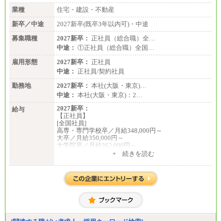
業種
住宅・建設・不動産
新卒／中途
2027新卒(既卒3年以内可)・中途
募集職種
2027新卒：
正社員（総合職）全…
中途：
①正社員（総合職）全国…
雇用形態
2027新卒：
正社員
中途：
正社員/契約社員
勤務地
2027新卒：
本社(大阪・東京)…
中途：
本社(大阪・東京)：2…
2027新卒：
給与
【正社員】
[全国社員]
高専・専門学校卒／月給348,000円～
大卒／月給350,000円～
大学院卒／月給362,000円～
[地域社員]月給295,000円～
+ 続きを読む
中途：
【正社員】
[全国社員]月給348,000円～
[地域社員]月給295,000円～
※試用期間中も給与に変更はございません
【契約社員】月給200,000円～