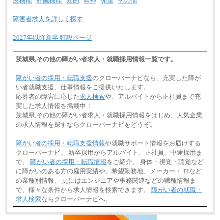
疫機能
肝臓機能
知的
精神
発達
その他
障害者求人を詳しく探す
2027年以降新卒 特設ページ
茨城県,その他の障がい者求人・就職採用情報一覧です。
障がい者の採用・転職支援
のクローバーナビなら、充実した障が
い者就職支援、仕事情報をご提供いたします。
応募者の障害に応じた
求人検索
や、アルバイトから正社員まで充
実した求人情報を掲載中！
茨城県,その他の障がい者求人・就職採用情報をはじめ、人気企業
の求人情報を探すならクローバーナビをどうぞ。
障がい者の採用・転職支援情報
や就職サポート情報をお届けする
クローバーナビ。 新卒採用からアルバイト、正社員、中途採用ま
で、
障がい者の採用・転職情報
をご紹介。 身体・視覚・聴覚など
に障がいのある方の雇用実績や、希望勤務地、メーカー・ ITなど
の業種別情報、 更にはエンジニアや事務関連などの職種情報ま
で、様々な条件から求人情報を検索できます。
障がい者の就職・
求人検索
ならクローバーナビへ。