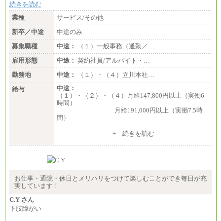
続きを読む
業種
サービス/その他
新卒／中途
中途のみ
募集職種
中途：
（１）一般事務（通勤／…
雇用形態
中途：
契約社員/アルバイト・…
勤務地
中途：
（１）・（４）立川本社…
中途：
給与
（１）・（２）・（４）月給147,800円以上（実働6
時間）
月給191,000円以上（実働7.5時
間）
（３）月給191,000円以上（実働7.5時間）
+ 続きを読む
（５）月給147,800円以上（実働6時間）
-----
時給 1,226円（実働4.5時間）
※基本給に加算して以下手当有（いずれも時
間額換算額）
お仕事・通院・休日とメリハリをつけて楽しむことができ毎日が充
・退職金相当手当 37円
実しています！
・賞与相当手当 127円
合計時給額 1,390円
C.Y さん
下肢障がい
※全ての求人において試用期間中も給与に変更はご