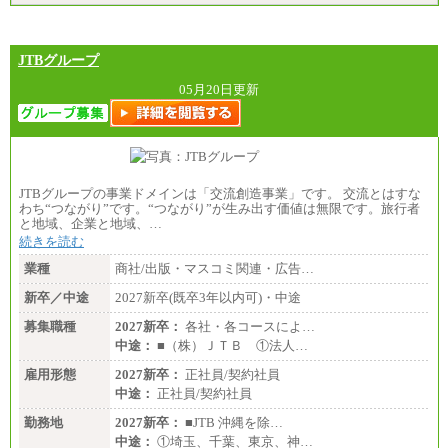
JTBグループ
05月20日更新
JTBグループの事業ドメインは「交流創造事業」です。 交流とはすな
わち“つながり”です。“つながり”が生み出す価値は無限です。旅行者
と地域、企業と地域、…
続きを読む
業種
商社/出版・マスコミ関連・広告…
新卒／中途
2027新卒(既卒3年以内可)・中途
募集職種
2027新卒：
各社・各コースによ…
中途：
■（株）ＪＴＢ ①法人…
雇用形態
2027新卒：
正社員/契約社員
中途：
正社員/契約社員
勤務地
2027新卒：
■JTB 沖縄を除…
中途：
①埼玉、千葉、東京、神…