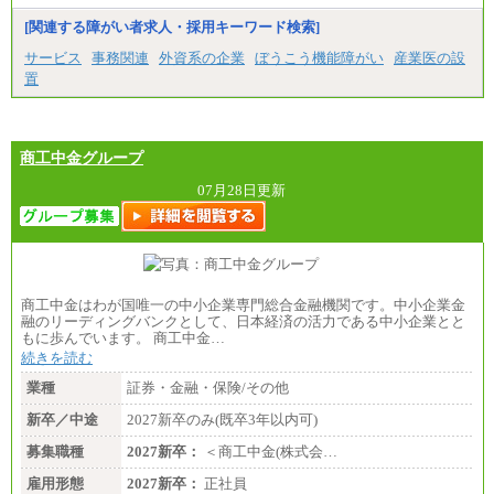
[関連する障がい者求人・採用キーワード検索]
サービス
事務関連
外資系の企業
ぼうこう機能障がい
産業医の設
置
商工中金グループ
07月28日更新
商工中金はわが国唯一の中小企業専門総合金融機関です。中小企業金
融のリーディングバンクとして、日本経済の活力である中小企業とと
もに歩んでいます。 商工中金…
続きを読む
業種
証券・金融・保険/その他
新卒／中途
2027新卒のみ(既卒3年以内可)
募集職種
2027新卒：
＜商工中金(株式会…
雇用形態
2027新卒：
正社員