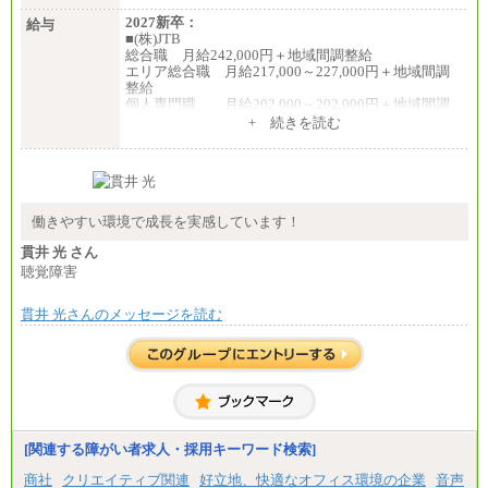
2027新卒：
給与
■(株)JTB
総合職 月給242,000円＋地域間調整給
エリア総合職 月給217,000～227,000円＋地域間調
整給
個人専門職 月給202,000～202,000円＋地域間調
整給
+ 続きを読む
※詳細はJTBキャリアサイトよりご確認ください。
■(株)JTB商事
総合職 月給208,000～235,000円
エリア総合職 月給180,000～205,000円＋地域手当
※詳細はJTBキャリアサイトよりご確認ください。
働きやすい環境で成長を実感しています！
■(株)JTBパブリッシング ※2027年新卒募集終了
貫井 光 さん
総合職 月給271,000円
聴覚障害
■(株)JTBビジネストラベルソリューションズ
貫井 光さんのメッセージを読む
総合職 月給220,000～230,000円＋地域間調整給
エリア総合職 月給206,000円～214,000＋地域間調
整給
※詳細はJTBキャリアサイトよりご確認ください。
■(株)JTBコミュニケーションデザイン
総合職 月給230,000円
みなし残業手当：20,000円（一律支給）※みなし
残業手当の残業時間は10.43時間。
[関連する障がい者求人・採用キーワード検索]
※超過勤務手当：みなし残業時間を超える残業時
商社
クリエイティブ関連
好立地、快適なオフィス環境の企業
音声
間に応じて、時間外手当等を支給。