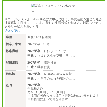
リコージャパンは、SDGsを経営の中心に据え、事業活動を通じた社会
課題解決を目指しています。 新しい生活様式や働き方に対応したデジ
タルサービスを提供する…
続きを読む
業種
商社/IT/情報通信
新卒／中途
2027新卒・中途
募集職種
2027新卒：
(1)スタッフ、サ…
中途：
（１）スタッフ職・サポ…
雇用形態
2027新卒：
嘱託社員
中途：
嘱託社員
勤務地
2027新卒：
応募者の意向を確認…
中途：
応募者の意向を確認の上…
2027新卒：
給与
全職種共通
月給 180,000円～250,000円
※採用選考合格後の採用内定通知時にお伝えします
※勤務地によって異なります
中途：
+ 続きを読む