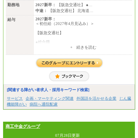
勤務地
2027新卒：
【阪急交通社】 ●…
中途：
【阪急交通社】 北海道…
2027新卒：
給与
＜初任給（2027年4月見込み）＞
【阪急交通社】
●総合職
・大学・院卒
+ 続きを読む
月給250,000円(※1)、247,000円(※2)、242,000円
(※3)、239,000円(※4)、237,000円（※5）
・専門・短大卒
月給229,500円(※1)、226,500円(※2)、221,500円
(※3)、218,500円(※4)、216,500円（※5）
※1…東京都、埼玉県、千葉県、神奈川県
※2…大阪府、京都府、兵庫県、滋賀県
[関連する障がい者求人・採用キーワード検索]
※3…愛知県、静岡県
※4…北海道、宮城県、栃木県、群馬県、長野県、新
サービス
企画・マーケティング関連
外国語を活かせる企業
じん臓
潟県、富山県、石川県、岡山県、広島県、山口県、
機能障がい
病院へ通院配慮
香川県、福岡県
※5…青森県、鳥取県、島根県、愛媛県、高知県、大
分県、長崎県、熊本県、宮崎県、鹿児島県、沖縄
県、福島県、山形県
・月給には一律地域手当を含んだ金額を表示
商工中金グループ
（一律地域手当：※1…36,000円、※2…33,000円、
※3…28,000円、※4…25,000円、※5…23,000円）
07月28日更新