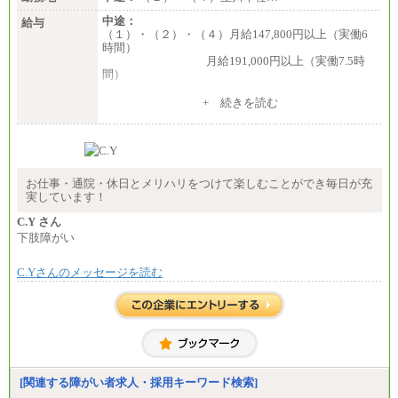
中途：
給与
（１）・（２）・（４）月給147,800円以上（実働6
時間）
月給191,000円以上（実働7.5時
間）
（３）月給191,000円以上（実働7.5時間）
+ 続きを読む
（５）月給147,800円以上（実働6時間）
-----
時給 1,226円（実働4.5時間）
※基本給に加算して以下手当有（いずれも時
間額換算額）
お仕事・通院・休日とメリハリをつけて楽しむことができ毎日が充
・退職金相当手当 37円
実しています！
・賞与相当手当 127円
合計時給額 1,390円
C.Y さん
下肢障がい
※全ての求人において試用期間中も給与に変更はご
ざいません。
C.Yさんのメッセージを読む
[関連する障がい者求人・採用キーワード検索]