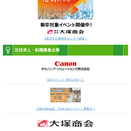
【新卒】仕事研究セミナー開催！
注目求人・転職募集企業
1Dayイベント【8/12〆切！】
【〓SoftBank】「Real Jobセミナー」募集中！