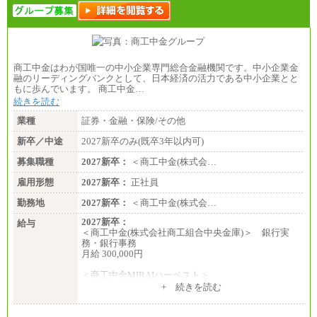
・試用期間中も給与変更なし
●基幹職（地域限定社員）
・大学・院卒／月給185,000 円～219,000 円 ※勤務地
により異なる。
〈東京・神奈川〉219,000 円
商工中金はわが国唯一の中小企業専門総合金融機関です。中小企業金
〈大阪・兵庫〉209,000 円
融のリーディングバンクとして、日本経済の活力である中小企業とと
〈愛知〉194,500 円 〈福岡〉1
もに歩んでいます。 商工中金…
85,000 円
続きを読む
・専門・短大卒／月給185,000 円～210,000 円 ※勤務
業種
証券・金融・保険/その他
地により異なる。
〈東京・神奈川〉210,000 円
新卒／中途
2027新卒のみ(既卒3年以内可)
〈大阪・兵庫〉200,000 円
募集職種
〈愛知〉194,500 円 〈福
2027新卒：
＜商工中金(株式会…
岡〉185,000円
雇用形態
2027新卒：
正社員
※基本給のみ（地域手当なし）
勤務地
2027新卒：
＜商工中金(株式会…
※試用期間中も給与変更なし
中途：
2027新卒：
給与
【阪急交通社】
＜商工中金(株式会社商工組合中央金庫)＞ 銀行実
◆正社員/総合職
務・銀行事務
月給250,000円～(※1)、247,000円～(※2)、242,000円
月給 300,000円
～(※3)、239,000円～(※4)、237,000円～（※5）
・月給は一律地域手当を含んだ金額を表示
＜商工中金MIRAIハーベスト＞
（※1…36,000円、※2…33,000円、※3…28,000円、
月給 230,000円
+ 続きを読む
※4…25,000円、※5…23,000円）
※試用期間中も給与に変更はございません
・試用期間中も給与変更なし