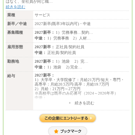
はなく、全社員が同じ職…
続きを読む
業種
サービス
新卒／中途
2027新卒(既卒3年以内可)・中途
募集職種
2027新卒：
1）労務事務…契約…
中途：
1）労務事務 2）人材…
雇用形態
2027新卒：
正社員/契約社員
中途：
正社員/契約社員
勤務地
2027新卒：
1）池袋 2）完…
中途：
1）池袋 2) 完全…
2027新卒：
給与
1）大学卒・大学院修了：月給21万円/短大・専門・
高専卒：月給20.5万円/高卒：月給19.7万円
2）月給：21万円～27万円
※高校卒は既卒のみ応募可（2024～2026年卒）
中途：
1）月給：21万円～25万円
+ 続きを読む
2）月給：21万円～27万円