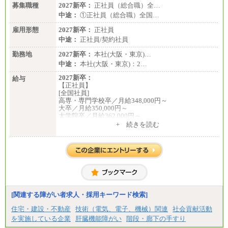
＜有期社員コース＞
募集職種
2027新卒：
正社員（総合職）全…
■(株)JTBビジネストランスフォーム
中途：
①正社員（総合職）全国…
有期契約職 月給185,000～195,000円
※詳細はJTBキャリアサイトよりご確認ください。
雇用形態
2027新卒：
正社員
中途：
正社員/契約社員
■(株)JTBパブリッシング ※2027年新卒募集終了
総合職 月給241,000円
勤務地
2027新卒：
本社(大阪・東京)…
中途：
中途：
本社(大阪・東京)：2…
①月給227,000円以上
②月給212,000円以上
2027新卒：
給与
③月給172,500円以上
【正社員】
④月給23万円～37万円
[全国社員]
⑤月給20万円～25万円
高専・専門学校卒／月給348,000円～
⑥月給33万円～48万円
大卒／月給350,000円～
⑦月給271,000円以上
大学院卒／月給362,000円～
⑧～⑮月給200,000円〜月給400,000円
[地域社員]月給295,000円～
+ 続きを読む
⑯月給185,000円以上
中途：
⑰月給237,000円以上
【正社員】
⑱月給212,000円以上
[全国社員]月給348,000円～
⑲東京：月給202,000 円以上 、京都：月給193,000 円
[地域社員]月給295,000円～
以上
※試用期間中も給与に変更はございません
⑳月給205,000円以上
【契約社員】月給200,000円～
㉑月給185,000 円以上
㉒月給185,000 円以上
㉓月給224,500円以上
[関連する障がい者求人・採用キーワード検索]
※全コース共通※ 能力・経験・勤務地などにより
異なります
住宅・建設・不動産
技術（電気、電子、機械）関連
社会貢献活動
※試用期間中も給与に変更はございません。
を実施している企業
肝臓機能障がい
階段・廊下の手すり