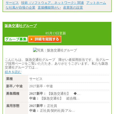
サービス
技術（ソフトウェア、ネットワーク）関連
アットホーム
な社風が自慢の企業
直腸機能障がい
産業医の設置
阪急交通社グループ
05月13日更新
こんにちは。 阪急交通社グループ 障がい者採用担当です。 当グルー
プ採用ページをご覧いただたき、ありがとうございます。 私たち阪急
交通社グループでは…
続きを読む
業種
サービス
新卒／中途
2027新卒・中途
募集職種
2027新卒：
【阪急交通社】 ◆…
中途：
【阪急交通社】 総合職…
雇用形態
2027新卒：
正社員
中途：
正社員/契約社員/アル…