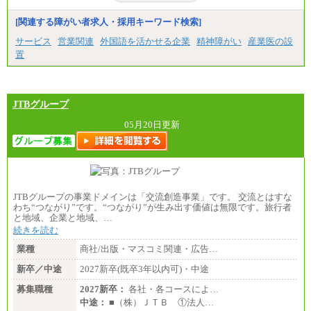
[関連する障がい者求人・採用キーワード検索]
サービス
営業関連
外国語を活かせる企業
精神障がい
産業医の設
置
JTBグループ
05月20日更新
JTBグループの事業ドメインは「交流創造事業」です。 交流とはすな
わち“つながり”です。“つながり”が生み出す価値は無限です。旅行者
と地域、企業と地域、…
続きを読む
業種
商社/出版・マスコミ関連・広告…
新卒／中途
2027新卒(既卒3年以内可)・中途
募集職種
2027新卒：
各社・各コースによ…
中途：
■（株）ＪＴＢ ①法人…