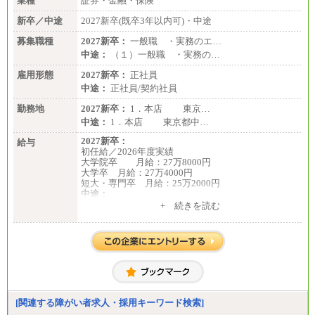
業種
証券・金融・保険
新卒／中途
2027新卒(既卒3年以内可)・中途
募集職種
2027新卒：
一般職 ・実務のエ…
中途：
（１）一般職 ・実務の…
雇用形態
2027新卒：
正社員
中途：
正社員/契約社員
勤務地
2027新卒：
1．本店 東京…
中途：
1．本店 東京都中…
2027新卒：
給与
初任給／2026年度実績
大学院卒 月給：27万8000円
大学卒 月給：27万4000円
短大・専門卒 月給：25万2000円
中途：
（１）（２）共通
+ 続きを読む
月給：24万0000円～34万8420円
※職務経験等を考慮し決定いたします。
※試用期間中も給与に変更はございません
[関連する障がい者求人・採用キーワード検索]