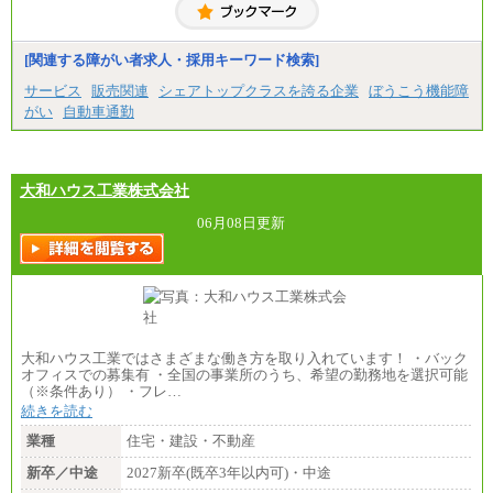
■(株)JTBコミュニケーションデザイン
総合職 月給230,000円
みなし残業手当：20,000円（一律支給）※みなし
残業手当の残業時間は10.43時間。
[関連する障がい者求人・採用キーワード検索]
※超過勤務手当：みなし残業時間を超える残業時
サービス
販売関連
シェアトップクラスを誇る企業
ぼうこう機能障
間に応じて、時間外手当等を支給。
がい
自動車通勤
エリアサポート職 月給188,000円
※超過勤務手当：残業時間については全額時間外
手当を支給。
大和ハウス工業株式会社
■（株）JTBグローバルマーケティング＆トラベル
総合職 月給242,000円＋地域間調整給
訪日事業職 月給202,000～227,000円＋地域間調整
06月08日更新
給
※詳細はJTBキャリアサイトよりご確認ください。
■(株)JTBビジネストランスフォーム
総合職 月給205,000～225,000円＋地域間調整給
エリア総合職 月給185,000円＋地域間調整給
※詳細はJTBキャリアサイトよりご確認ください。
大和ハウス工業ではさまざまな働き方を取り入れています！ ・バック
■(株)JTBデータサービス ※2027年新卒募集終了
オフィスでの募集有 ・全国の事業所のうち、希望の勤務地を選択可能
総合職 月給186,000～194,000円＋地域手当
（※条件あり） ・フレ…
※詳細はJTBキャリアサイトよりご確認ください。
続きを読む
■I&Jデジタルイノベーション(株)
業種
住宅・建設・不動産
総合職 月給224,500～242,600円＋地域手当
※詳細はJTBキャリアサイトよりご確認ください。
新卒／中途
2027新卒(既卒3年以内可)・中途