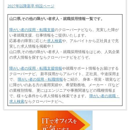
2027年以降新卒 特設ページ
山口県,その他の障がい者求人・就職採用情報一覧です。
障がい者の採用・転職支援
のクローバーナビなら、充実した障が
い者就職支援、仕事情報をご提供いたします。
応募者の障害に応じた
求人検索
や、アルバイトから正社員まで充
実した求人情報を掲載中！
山口県,その他の障がい者求人・就職採用情報をはじめ、人気企業
の求人情報を探すならクローバーナビをどうぞ。
障がい者の採用・転職支援情報
や就職サポート情報をお届けする
クローバーナビ。 新卒採用からアルバイト、正社員、中途採用ま
で、
障がい者の採用・転職情報
をご紹介。 身体・視覚・聴覚など
に障がいのある方の雇用実績や、希望勤務地、メーカー・ ITなど
の業種別情報、 更にはエンジニアや事務関連などの職種情報ま
で、様々な条件から求人情報を検索できます。
障がい者の就職・
求人検索
ならクローバーナビへ。