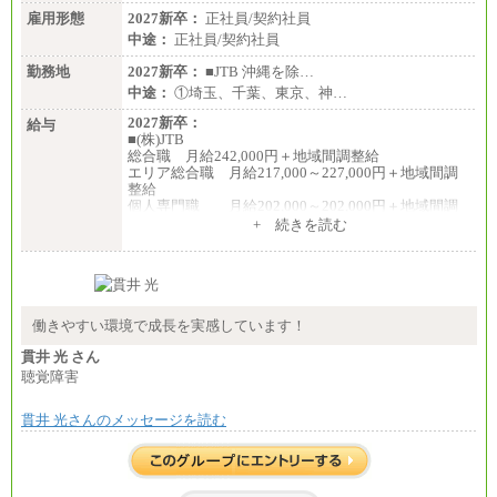
雇用形態
2027新卒：
正社員/契約社員
中途：
正社員/契約社員
勤務地
2027新卒：
■JTB 沖縄を除…
中途：
①埼玉、千葉、東京、神…
2027新卒：
給与
■(株)JTB
総合職 月給242,000円＋地域間調整給
エリア総合職 月給217,000～227,000円＋地域間調
整給
個人専門職 月給202,000～202,000円＋地域間調
整給
+ 続きを読む
※詳細はJTBキャリアサイトよりご確認ください。
■(株)JTB商事
総合職 月給208,000～235,000円
エリア総合職 月給180,000～205,000円＋地域手当
※詳細はJTBキャリアサイトよりご確認ください。
働きやすい環境で成長を実感しています！
■(株)JTBパブリッシング ※2027年新卒募集終了
貫井 光 さん
総合職 月給271,000円
聴覚障害
■(株)JTBビジネストラベルソリューションズ
貫井 光さんのメッセージを読む
総合職 月給220,000～230,000円＋地域間調整給
エリア総合職 月給206,000円～214,000＋地域間調
整給
※詳細はJTBキャリアサイトよりご確認ください。