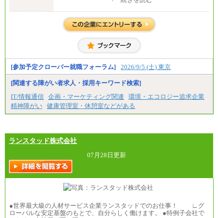
全職種共通
月給 200,000円～250,000円
入社時の処遇は経験・能力を考慮の上、当社規程に
より決定します。
具体的な金額は採用選考合格後に採用内定通知時に
お伝えします。
[参加予定クローバー就職フォーラム]
2026/9/5 (土) 東京
[関連する障がい者求人・採用キーワード検索]
IT/情報通信
企画・マーケティング関連
環境・エコロジー追求企業
精神障がい
健康管理室・休憩室などがある
ランスタッド株式会社
07月28日更新
●世界最大級の人材サービス企業ランスタッドでのお仕事！ ∟グ
ローバルな安定基盤のもとで、自分らしく働けます。 ●特例子会社で