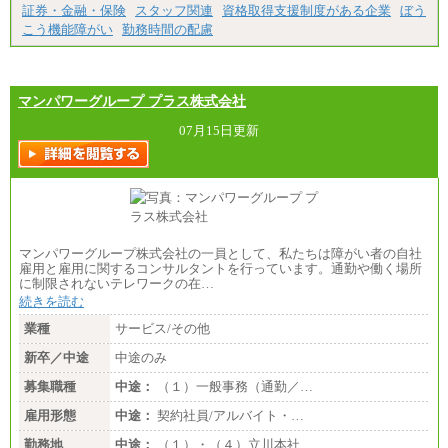
証券・金融・保険
スタッフ関連
資格取得支援制度がある企業
ぼう
こう機能障がい
勤務時間の配慮
マンパワーグループ プラス株式会社
07月15日更新
マンパワーグループ株式会社の一員として、私たちは障がい者の自社
雇用と雇用に関するコンサルタントを行っています。通勤や働く場所
に制限されないテレワークの在…
続きを読む
業種
サービス/その他
新卒／中途
中途のみ
募集職種
中途：
（１）一般事務（通勤／…
雇用形態
中途：
契約社員/アルバイト・…
勤務地
中途：
（１）・（４）立川本社…