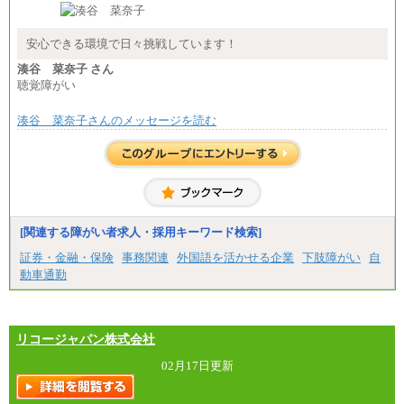
◆正社員/基幹職
〈東京・神奈川〉月給219,000 円～ 〈大阪・兵庫〉
月給209,000 円～
安心できる環境で日々挑戦しています！
〈愛知〉月給194,500 円～ 〈福岡〉月給185,000 円～
・一律地域手当なし
湊谷 菜奈子 さん
・試用期間中も給与変更なし
聴覚障がい
◆契約社員
月給187,500円～(※1)、184,000円～(※2)、180,500円
湊谷 菜奈子さんのメッセージを読む
～(※3)、170,500～(※4)、168,000円～（※5）
※1…東京都、埼玉県、千葉県、神奈川県
※2…大阪府、京都府、兵庫県、滋賀県
※3…愛知県、静岡県
※4…北海道、宮城県、栃木県、群馬県、長野県、新
潟県、富山県、石川県、岡山県、広島県、山口県、
香川県、福岡県
[関連する障がい者求人・採用キーワード検索]
※5…青森県、鳥取県、島根県、愛媛県、高知県、大
分県、長崎県、熊本県、宮崎県、鹿児島県、沖縄
証券・金融・保険
事務関連
外国語を活かせる企業
下肢障がい
自
県、福島県、山形県
動車通勤
◆パート・アルバイト
時給制：最低時給額 1,050円～ ※勤務地により異な
る。
リコージャパン株式会社
【エアサーブ】
月給223,000円～
02月17日更新
・試用期間中も給与変更なし