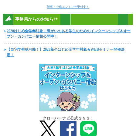
新卒・中途エントリー受付中！
事務局からのお知らせ
2028はじめ全学年対象！障がいのある学生のためのインターンシップ＆オー
プン・カンパニー情報公開中！
【自宅で視聴可能！】2028新卒はじめ全学年対象★WEBセミナー開催決
定！
クローバーナビ公式ＳＮＳ！