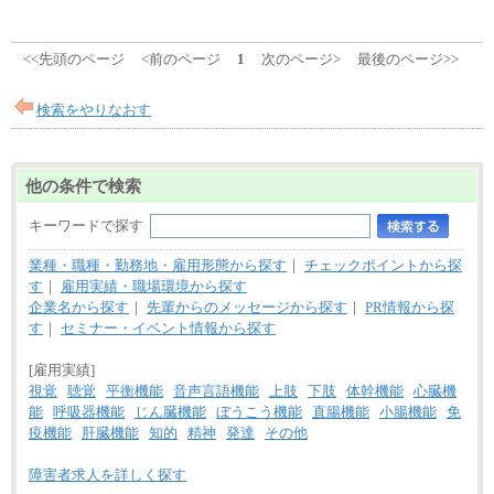
<<先頭のページ
<前のページ
1
次のページ>
最後のページ>>
検索をやりなおす
他の条件で検索
キーワードで探す
業種・職種・勤務地・雇用形態から探す
｜
チェックポイントから探
す
｜
雇用実績・職場環境から探す
企業名から探す
｜
先輩からのメッセージから探す
｜
PR情報から探
す
｜
セミナー・イベント情報から探す
[雇用実績]
視覚
聴覚
平衡機能
音声言語機能
上肢
下肢
体幹機能
心臓機
能
呼吸器機能
じん臓機能
ぼうこう機能
直腸機能
小腸機能
免
疫機能
肝臓機能
知的
精神
発達
その他
障害者求人を詳しく探す