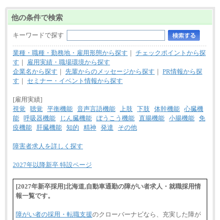
■(株)JTBビジネストランスフォーム
総合職 月給205,000～225,000円＋地域間調整給
他の条件で検索
エリア総合職 月給185,000円＋地域間調整給
※詳細はJTBキャリアサイトよりご確認ください。
キーワードで探す
■(株)JTBデータサービス ※2027年新卒募集終了
総合職 月給186,000～194,000円＋地域手当
業種・職種・勤務地・雇用形態から探す
｜
チェックポイントから探
※詳細はJTBキャリアサイトよりご確認ください。
す
｜
雇用実績・職場環境から探す
■I&Jデジタルイノベーション(株)
企業名から探す
｜
先輩からのメッセージから探す
｜
PR情報から探
総合職 月給224,500～242,600円＋地域手当
す
｜
セミナー・イベント情報から探す
※詳細はJTBキャリアサイトよりご確認ください。
[雇用実績]
＜有期社員コース＞
■(株)JTBビジネストランスフォーム
視覚
聴覚
平衡機能
音声言語機能
上肢
下肢
体幹機能
心臓機
有期契約職 月給185,000～195,000円
能
呼吸器機能
じん臓機能
ぼうこう機能
直腸機能
小腸機能
免
※詳細はJTBキャリアサイトよりご確認ください。
疫機能
肝臓機能
知的
精神
発達
その他
■(株)JTBパブリッシング ※2027年新卒募集終了
総合職 月給241,000円
障害者求人を詳しく探す
中途：
①月給227,000円以上
2027年以降新卒 特設ページ
②月給212,000円以上
③月給172,500円以上
④月給23万円～37万円
[2027年新卒採用]北海道,自動車通勤の障がい者求人・就職採用情
⑤月給20万円～25万円
報一覧です。
⑥月給33万円～48万円
⑦月給271,000円以上
⑧～⑮月給200,000円〜月給400,000円
障がい者の採用・転職支援
のクローバーナビなら、充実した障が
⑯月給185,000円以上