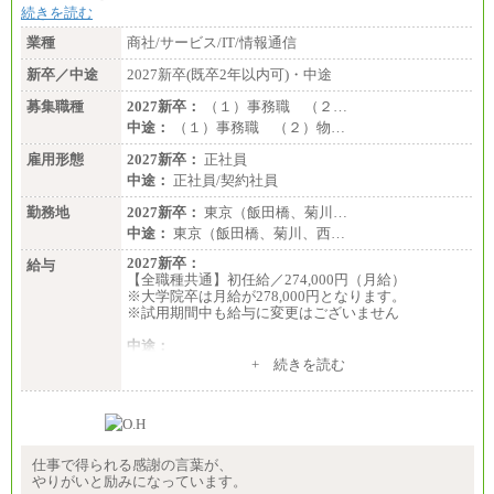
続きを読む
業種
商社/サービス/IT/情報通信
新卒／中途
2027新卒(既卒2年以内可)・中途
募集職種
2027新卒：
（１）事務職 （２…
中途：
（１）事務職 （２）物…
雇用形態
2027新卒：
正社員
中途：
正社員/契約社員
勤務地
2027新卒：
東京（飯田橋、菊川…
中途：
東京（飯田橋、菊川、西…
2027新卒：
給与
【全職種共通】初任給／274,000円（月給）
※大学院卒は月給が278,000円となります。
※試用期間中も給与に変更はございません
中途：
（１）～（４）274,000円（月給）～
+ 続きを読む
（５）235,000円（月給）～
※経験・年齢などを考慮のうえ、当社規程により優
遇します。
※業務内容・勤務形態に応じて、上記給与の範囲内
でご相談をさせていただく事があります
※試用期間中も給与に変更はございません
仕事で得られる感謝の言葉が、
やりがいと励みになっています。