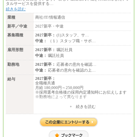
想定年収：360万円～680万円
タルサービスを提供する…
年収例：
続きを読む
・520万円/32歳・月給29万円
業種
商社/IT/情報通信
年収例は賞与含む、残業代・家族手当含まず
新卒／中途
2027新卒・中途
※キャリアや能力等を考慮の上、当社規定により確
定します
募集職種
2027新卒：
(1)スタッフ、サ…
※残業手当：別途支給
中途：
（１）スタッフ職・サポ…
※固定給に固定残業代含まず
※試用期間中も給与に変更なし
雇用形態
2027新卒：
嘱託社員
中途：
嘱託社員
勤務地
2027新卒：
応募者の意向を確認…
中途：
応募者の意向を確認の上…
2027新卒：
給与
全職種共通
月給 180,000円～250,000円
※採用選考合格後の採用内定通知時にお伝えします
※勤務地によって異なります
中途：
+ 続きを読む
全職種共通
月給 200,000円～250,000円
入社時の処遇は経験・能力を考慮の上、当社規程に
より決定します。
具体的な金額は採用選考合格後に採用内定通知時に
お伝えします。