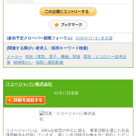
・高専卒（専攻科）／月給282,000円
・高専卒（本科）／月給256,000円
一般事務職
・博士修了、修士修了、大学卒／月給206,400円
・高専卒（専攻科）／月給206,400円
・高専卒（本科）月給197,800円
・短大卒／月給197,800円
・専門卒（2年）／月給197,800円
[参加予定クローバー就職フォーラム]
2026/9/12 (土) 名古屋
※試用期間中も給与に変更はございません。
[関連する障がい者求人・採用キーワード検索]
中途：
メーカー
技術（電気、電子、機械）関連
環境・エコロジー追求企
（１）（２）
業
精神障がい
病院へ通院配慮
月給：270,000円～
想定年収：490万円～1,100万円
年収例：
・610万円/28歳・月給34万円
・1,090万円/38歳・月給59万円 *残業代・家族手当
リコージャパン株式会社
対象外
02月17日更新
（３）
月給：190,000円～
想定年収：340万円～610万円
年収例：
・460万円/28歳・月給26万円
・520万円/32歳・月給29万円
（４）
リコージャパンは、SDGsを経営の中心に据え、事業活動を通じた社会
月給：201,000円～
課題解決を目指しています。 新しい生活様式や働き方に対応したデジ