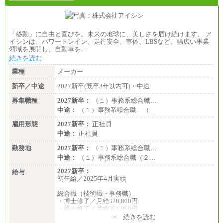
「移動」に自由と喜びを。未来の地球に、美しさを届け続けます。 ア
イシンは、パワートレイン、走行安全、車体、LBSなど、幅広い事業
領域を展開し、自動車を…
続きを読む
業種
メーカー
新卒／中途
2027新卒(既卒3年以内可)・中途
募集職種
2027新卒：
（１）事務系総合職…
中途：
（１）事務系総合職 （…
雇用形態
2027新卒：
正社員
中途：
正社員
勤務地
2027新卒：
（１）事務系総合職…
中途：
（１）事務系総合職（２…
2027新卒：
給与
初任給／2025年4月実績
総合職（技術職・事務職）
・博士修了／月給326,800円
・修士修了／月給301,000円
・大学卒／月給282,000円
+ 続きを読む