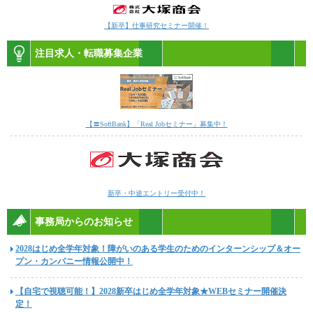
【新卒】仕事研究セミナー開催！
注目求人・転職募集企業
【〓SoftBank】「Real Jobセミナー」募集中！
新卒・中途エントリー受付中！
事務局からのお知らせ
2028はじめ全学年対象！障がいのある学生のためのインターンシップ＆オー
プン・カンパニー情報公開中！
【自宅で視聴可能！】2028新卒はじめ全学年対象★WEBセミナー開催決
定！