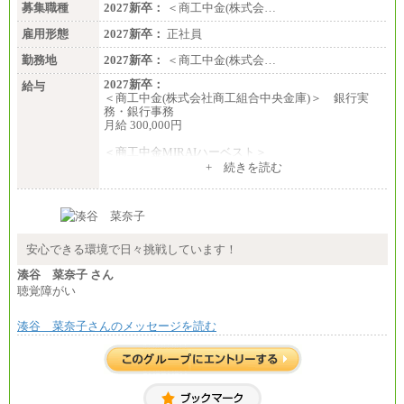
募集職種
2027新卒：
＜商工中金(株式会…
雇用形態
2027新卒：
正社員
勤務地
2027新卒：
＜商工中金(株式会…
2027新卒：
給与
＜商工中金(株式会社商工組合中央金庫)＞ 銀行実
務・銀行事務
月給 300,000円
＜商工中金MIRAIハーベスト＞
月給 230,000円
+ 続きを読む
※試用期間中も給与に変更はございません
安心できる環境で日々挑戦しています！
湊谷 菜奈子 さん
聴覚障がい
湊谷 菜奈子さんのメッセージを読む