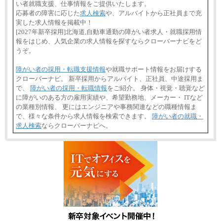
い者就職支援、仕事情報をご提供いたします。
⑰月給237,000円以上
応募者の障害に応じた
求人検索
や、アルバイトから正社員まで充
⑱月給212,000円以上
⑲東京：月給202,000 円以上 、京都：月給193,000 円
実した求人情報を掲載中！
以上
[2027年新卒採用]北海道,自動車通勤の障がい者求人・就職採用情
⑳月給205,000円以上
報をはじめ、人気企業の求人情報を探すならクローバーナビをど
㉑月給185,000 円以上
㉒月給185,000 円以上
うぞ。
㉓月給224,500円以上
※全コース共通※ 能力・経験・勤務地などにより
障がい者の採用・転職支援情報
や就職サポート情報をお届けする
異なります
クローバーナビ。 新卒採用からアルバイト、正社員、中途採用ま
※試用期間中も給与に変更はございません。
で、
障がい者の採用・転職情報
をご紹介。 身体・視覚・聴覚など
に障がいのある方の雇用実績や、希望勤務地、メーカー・ ITなど
の業種別情報、 更にはエンジニアや事務関連などの職種情報ま
で、様々な条件から求人情報を検索できます。
障がい者の就職・
求人検索
ならクローバーナビへ。