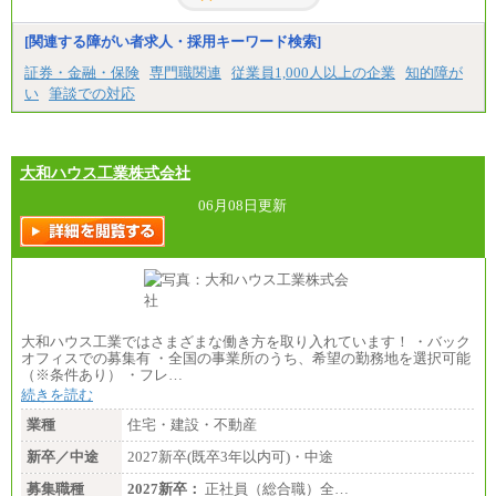
[関連する障がい者求人・採用キーワード検索]
証券・金融・保険
専門職関連
従業員1,000人以上の企業
知的障が
い
筆談での対応
大和ハウス工業株式会社
06月08日更新
大和ハウス工業ではさまざまな働き方を取り入れています！ ・バック
オフィスでの募集有 ・全国の事業所のうち、希望の勤務地を選択可能
（※条件あり） ・フレ…
続きを読む
業種
住宅・建設・不動産
新卒／中途
2027新卒(既卒3年以内可)・中途
募集職種
2027新卒：
正社員（総合職）全…