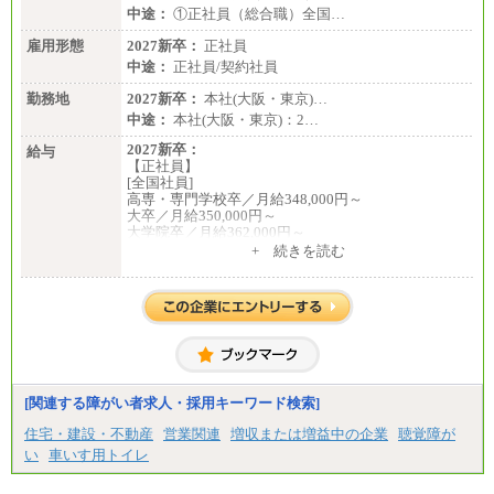
中途：
①正社員（総合職）全国…
雇用形態
2027新卒：
正社員
中途：
正社員/契約社員
勤務地
2027新卒：
本社(大阪・東京)…
中途：
本社(大阪・東京)：2…
2027新卒：
給与
【正社員】
[全国社員]
高専・専門学校卒／月給348,000円～
大卒／月給350,000円～
大学院卒／月給362,000円～
[地域社員]月給295,000円～
+ 続きを読む
中途：
【正社員】
[全国社員]月給348,000円～
[地域社員]月給295,000円～
※試用期間中も給与に変更はございません
【契約社員】月給200,000円～
[関連する障がい者求人・採用キーワード検索]
住宅・建設・不動産
営業関連
増収または増益中の企業
聴覚障が
い
車いす用トイレ