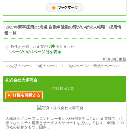
[2027年新卒採用]北海道,自動車通勤の障がい者求人転職・採用情
報一覧
7件
条件と一致した企業が
ありました。
1ページ中の1ページ目を表示
07月29日更新
<<先頭のページ
<前のページ
1
次のページ>
最後のページ>>
株式会社大塚商会
07月29日更新
大塚商会グループはコンピュータからOA機器をはじめ、企業様向けに
様々なシステム構築とサービス＆サポートを提供しており、全国に130
万社の顧客をもつ、国内…