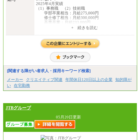
2025年4月実績
（1）事務職 （2）技術職
学部卒業相当：月給275,000円
修士修了相当：月給300,000円
高専卒業：月給233,000円
+ 続きを読む
（3）業務職
大学院修了・大学卒業：月給21万円
短期大学・専門学校（2年制）卒業：月給20万円
※博士修了の方については、専門性や担当業務を考
慮して給与を決定いたします
※試用期間中も給与に変更はございません
中途：
（1）事務職（総合職・正社員） （2）技術職（総
[関連する障がい者求人・採用キーワード検索]
合職・正社員）
月給 208,000円以上
メーカー
クリエイティブ関連
年間休日120日以上の企業
知的障が
経験、能力等を考慮し、弊社規定により決定
い
在宅勤務
試用期間中も給与に変更はございません
（3）技能職（正社員）
基本給
月給 182,400円以上
JTBグループ
05月20日更新