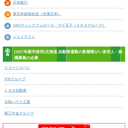
日本銀行
東日本旅客鉄道（JR東日本）
ANAウィングフェローズ・ヴイ王子（ＡＮＡグループ）
ジェイテクト
[2027年新卒採用]北海道,自動車通勤の新着障がい者求人・就
職募集の企業
リコージャパン
JTBグループ
トヨタ自動車
大和ハウス工業
商工中金グループ