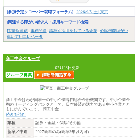
[参加予定クローバー就職フォーラム]
2026/9/5 (土) 東京
[関連する障がい者求人・採用キーワード検索]
IT/情報通信
事務関連
職種別採用をしている企業
心臓機能障がい
車いす用エレベータ
商工中金グループ
07月28日更新
商工中金はわが国唯一の中小企業専門総合金融機関です。中小企業金
融のリーディングバンクとして、日本経済の活力である中小企業とと
もに歩んでいます。 商工中金…
続きを読む
業種
証券・金融・保険/その他
新卒／中途
2027新卒のみ(既卒3年以内可)