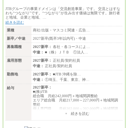
JTBグループの事業ドメインは「交流創造事業」です。 交流とはすな
わち“つながり”です。“つながり”が生み出す価値は無限です。旅行者
と地域、企業と地域、…
続きを読む
業種
商社/出版・マスコミ関連・広告…
新卒／中途
2027新卒(既卒3年以内可)・中途
募集職種
2027新卒：
各社・各コースによ…
中途：
■（株）ＪＴＢ ①法人…
雇用形態
2027新卒：
正社員/契約社員
中途：
正社員/契約社員
勤務地
2027新卒：
■JTB 沖縄を除…
中途：
①埼玉、千葉、東京、神…
2027新卒：
給与
■(株)JTB
総合職 月給242,000円＋地域間調整給
エリア総合職 月給217,000～227,000円＋地域間調
整給
個人専門職 月給202,000～202,000円＋地域間調
整給
+ 続きを読む
※詳細はJTBキャリアサイトよりご確認ください。
■(株)JTB商事