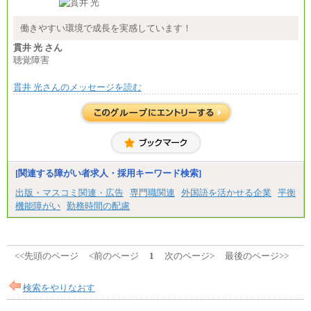
総合職 月給208,000～235,000円
エリア総合職 月給180,000～205,000円＋地域手当
※詳細はJTBキャリアサイトよりご確認ください。
働きやすい環境で成長を実感しています！
■(株)JTBパブリッシング ※2027年新卒募集終了
貫井 光 さん
総合職 月給271,000円
聴覚障害
■(株)JTBビジネストラベルソリューションズ
貫井 光さんのメッセージを読む
総合職 月給220,000～230,000円＋地域間調整給
エリア総合職 月給206,000円～214,000＋地域間調
整給
※詳細はJTBキャリアサイトよりご確認ください。
■(株)JTBコミュニケーションデザイン
総合職 月給230,000円
みなし残業手当：20,000円（一律支給）※みなし
残業手当の残業時間は10.43時間。
[関連する障がい者求人・採用キーワード検索]
※超過勤務手当：みなし残業時間を超える残業時
出版・マスコミ関連・広告
専門職関連
外国語を活かせる企業
平衡
間に応じて、時間外手当等を支給。
機能障がい
勤務時間の配慮
エリアサポート職 月給188,000円
※超過勤務手当：残業時間については全額時間外
手当を支給。
■（株）JTBグローバルマーケティング＆トラベル
<<先頭のページ
<前のページ
1
次のページ>
最後のページ>>
総合職 月給242,000円＋地域間調整給
訪日事業職 月給202,000～227,000円＋地域間調整
給
検索をやりなおす
※詳細はJTBキャリアサイトよりご確認ください。