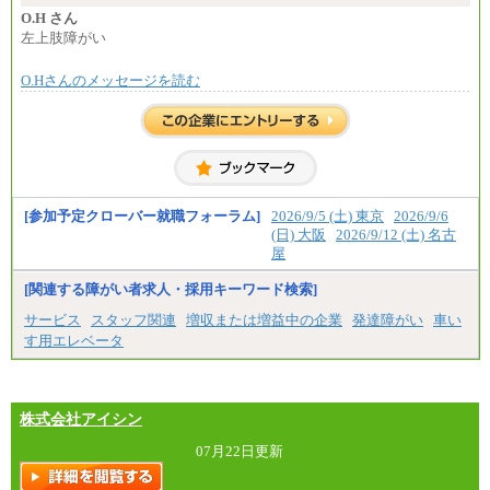
O.H さん
左上肢障がい
O.Hさんのメッセージを読む
[参加予定クローバー就職フォーラム]
2026/9/5 (土) 東京
2026/9/6
(日) 大阪
2026/9/12 (土) 名古
屋
[関連する障がい者求人・採用キーワード検索]
サービス
スタッフ関連
増収または増益中の企業
発達障がい
車い
す用エレベータ
株式会社アイシン
07月22日更新