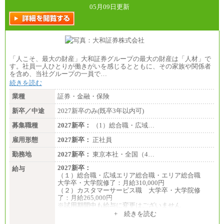
05月09日更新
「人こそ、最大の財産」大和証券グループの最大の財産は「人材」で
す。社員一人ひとりが働きがいを感じるとともに、その家族や関係者
を含め、当社グループの一員で…
続きを読む
業種
証券・金融・保険
新卒／中途
2027新卒のみ(既卒3年以内可)
募集職種
2027新卒：
（1）総合職・広域…
雇用形態
2027新卒：
正社員
勤務地
2027新卒：
東京本社・全国（4…
2027新卒：
給与
（１）総合職・広域エリア総合職・エリア総合職
大学卒・大学院修了：月給310,000円
（２）カスタマーサービス職 大学卒・大学院修
了：月給265,000円
※試用期間中も給与に変更はございません
+ 続きを読む