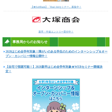
【〓SoftBank】「Real Jobセミナー」募集中！
新卒・中途エントリー受付中！
事務局からのお知らせ
2028はじめ全学年対象！障がいのある学生のためのインターンシップ＆オー
プン・カンパニー情報公開中！
【自宅で視聴可能！】2028新卒はじめ全学年対象★WEBセミナー開催決
定！