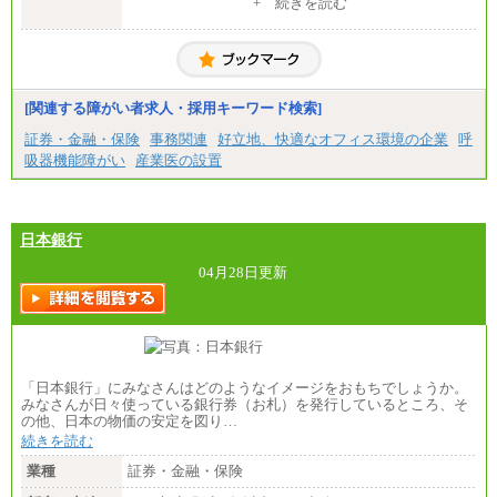
中途：
+ 続きを読む
一般事務・営業事務共通
月給20万2000円～23万4000円（勤務地により異な
る）
固定残業／なし 試用期間／あり（6か月）
※試用期間中も給与に変更はございません。
[関連する障がい者求人・採用キーワード検索]
証券・金融・保険
事務関連
好立地、快適なオフィス環境の企業
呼
吸器機能障がい
産業医の設置
日本銀行
04月28日更新
「日本銀行」にみなさんはどのようなイメージをおもちでしょうか。
みなさんが日々使っている銀行券（お札）を発行しているところ、そ
の他、日本の物価の安定を図り…
続きを読む
業種
証券・金融・保険