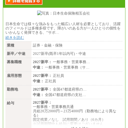
日本生命では様々な強みをもった幅広い人材を必要としており、活躍
のフィールドは多種多様です。障がいのある方が一人ひとりの個性を
いかんなく発揮できる、“サポ…
続きを読む
業種
証券・金融・保険
新卒／中途
2027新卒(既卒1年以内可)・中途
募集職種
2027新卒：
一般事務・営業事務…
中途：
一般事務・営業事務（サ…
雇用形態
2027新卒：
正社員
中途：
正社員
勤務地
2027新卒：
全国47都道府県の…
中途：
全国47都道府県の支社…
2027新卒：
給与
一般事務・営業事務共通
月給20万2000円～23万4000円（勤務地により異な
る）
固定残業／なし 試用期間／あり（6カ月）
※試用期間中も給与に変更はございません