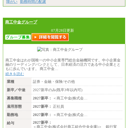
障がい
勤務時間の配慮
商工中金グループ
07月28日更新
商工中金はわが国唯一の中小企業専門総合金融機関です。中小企業金
融のリーディングバンクとして、日本経済の活力である中小企業とと
もに歩んでいます。 商工中金…
続きを読む
業種
証券・金融・保険/その他
新卒／中途
2027新卒のみ(既卒3年以内可)
募集職種
2027新卒：
＜商工中金(株式会…
雇用形態
2027新卒：
正社員
勤務地
2027新卒：
＜商工中金(株式会…
2027新卒：
給与
＜商工中金(株式会社商工組合中央金庫)＞ 銀行実