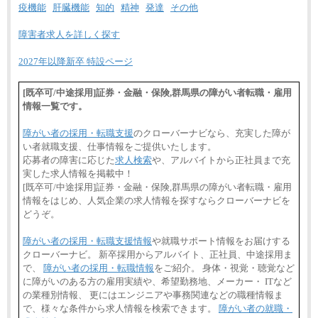
疫機能
肝臓機能
知的
精神
発達
その他
障害者求人を詳しく探す
2027年以降新卒 特設ページ
[既卒可/中途採用]証券・金融・保険,群馬県の障がい者転職・雇用
情報一覧です。
障がい者の採用・転職支援
のクローバーナビなら、充実した障が
い者就職支援、仕事情報をご提供いたします。
応募者の障害に応じた
求人検索
や、アルバイトから正社員まで充
実した求人情報を掲載中！
[既卒可/中途採用]証券・金融・保険,群馬県の障がい者転職・雇用
情報をはじめ、人気企業の求人情報を探すならクローバーナビを
どうぞ。
障がい者の採用・転職支援情報
や就職サポート情報をお届けする
クローバーナビ。 新卒採用からアルバイト、正社員、中途採用ま
で、
障がい者の採用・転職情報
をご紹介。 身体・視覚・聴覚など
に障がいのある方の雇用実績や、希望勤務地、メーカー・ ITなど
の業種別情報、 更にはエンジニアや事務関連などの職種情報ま
で、様々な条件から求人情報を検索できます。
障がい者の就職・