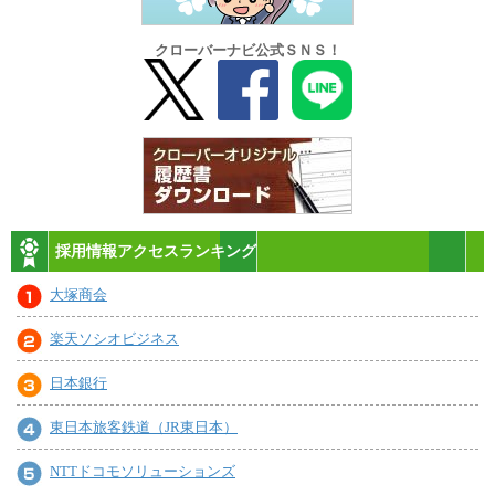
クローバーナビ公式ＳＮＳ！
採用情報アクセスランキング
大塚商会
楽天ソシオビジネス
日本銀行
東日本旅客鉄道（JR東日本）
NTTドコモソリューションズ