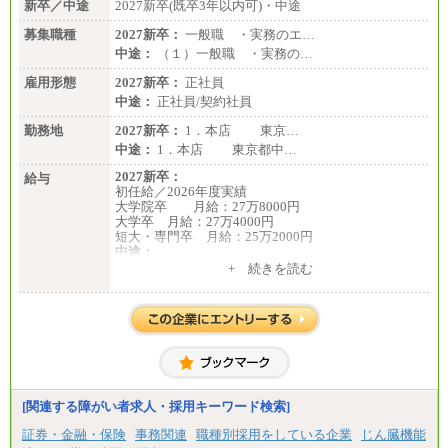
新卒／中途
2027新卒(既卒3年以内可)・中途
募集職種
2027新卒：
一般職 ・実務のエ…
中途：
（１）一般職 ・実務の…
雇用形態
2027新卒：
正社員
中途：
正社員/契約社員
勤務地
2027新卒：
1．本店 東京…
中途：
1．本店 東京都中…
2027新卒：
給与
初任給／2026年度実績
大学院卒 月給：27万8000円
大学卒 月給：27万4000円
短大・専門卒 月給：25万2000円
中途：
（１）（２）共通
+ 続きを読む
月給：24万0000円～34万8420円
※職務経験等を考慮し決定いたします。
※試用期間中も給与に変更はございません
[関連する障がい者求人・採用キーワード検索]
証券・金融・保険
事務関連
職種別採用をしている企業
じん臓機能