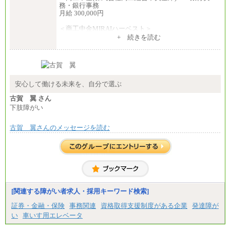
務・銀行事務
月給 300,000円
＜商工中金MIRAIハーベスト＞
月給 230,000円
+ 続きを読む
※試用期間中も給与に変更はございません
安心して働ける未来を、自分で選ぶ
古賀 翼 さん
下肢障がい
古賀 翼さんのメッセージを読む
[関連する障がい者求人・採用キーワード検索]
証券・金融・保険
事務関連
資格取得支援制度がある企業
発達障が
い
車いす用エレベータ