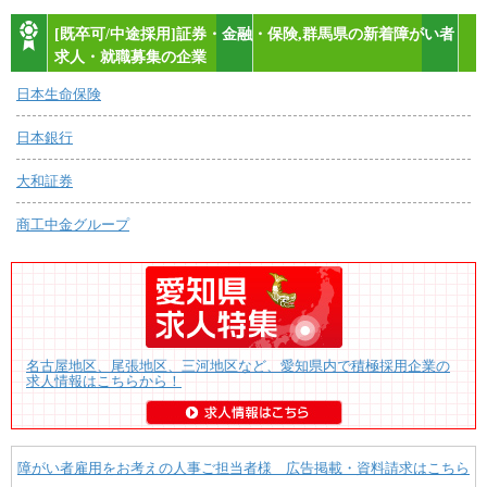
[既卒可/中途採用]証券・金融・保険,群馬県の新着障がい者
求人・就職募集の企業
日本生命保険
日本銀行
大和証券
商工中金グループ
名古屋地区、尾張地区、三河地区など、愛知県内で積極採用企業の
求人情報はこちらから！
障がい者雇用をお考えの人事ご担当者様 広告掲載・資料請求はこちら