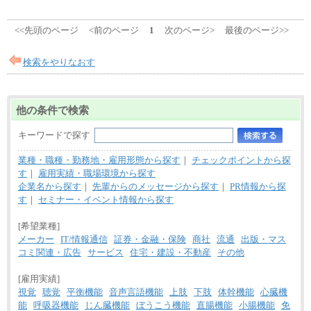
<<先頭のページ
<前のページ
1
次のページ>
最後のページ>>
検索をやりなおす
他の条件で検索
キーワードで探す
業種・職種・勤務地・雇用形態から探す
｜
チェックポイントから探
す
｜
雇用実績・職場環境から探す
企業名から探す
｜
先輩からのメッセージから探す
｜
PR情報から探
す
｜
セミナー・イベント情報から探す
[希望業種]
メーカー
IT/情報通信
証券・金融・保険
商社
流通
出版・マス
コミ関連・広告
サービス
住宅・建設・不動産
その他
[雇用実績]
視覚
聴覚
平衡機能
音声言語機能
上肢
下肢
体幹機能
心臓機
能
呼吸器機能
じん臓機能
ぼうこう機能
直腸機能
小腸機能
免