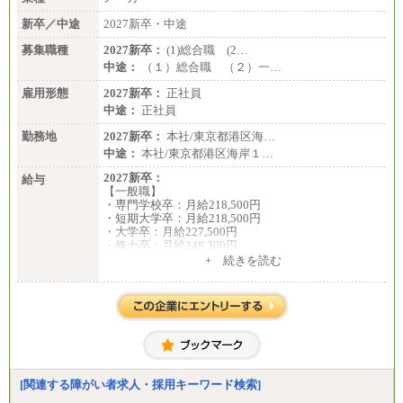
新卒／中途
2027新卒・中途
募集職種
2027新卒：
(1)総合職 (2…
中途：
（１）総合職 （２）一…
雇用形態
2027新卒：
正社員
中途：
正社員
勤務地
2027新卒：
本社/東京都港区海…
中途：
本社/東京都港区海岸１…
2027新卒：
給与
【一般職】
・専門学校卒：月給218,500円
・短期大学卒：月給218,500円
・大学卒：月給227,500円
・修士卒：月給248,300円
・博士卒：月給257,300円
+ 続きを読む
【総合職】
・大学卒：月給253,500円
・修士卒：月給261,500円
・博士卒：月給270,500円
※2025年度実績
※試用期間3か月中も給与に変更はございません
中途：
[関連する障がい者求人・採用キーワード検索]
全職種共通