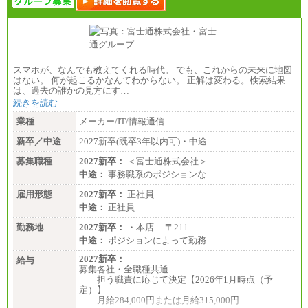
スマホが、なんでも教えてくれる時代。 でも、これからの未来に地図
はない。 何が起こるかなんてわからない。 正解は変わる。検索結果
は、過去の誰かの見方にす…
続きを読む
業種
メーカー/IT/情報通信
新卒／中途
2027新卒(既卒3年以内可)・中途
募集職種
2027新卒：
＜富士通株式会社＞…
中途：
事務職系のポジションな…
雇用形態
2027新卒：
正社員
中途：
正社員
勤務地
2027新卒：
・本店 〒211…
中途：
ポジションによって勤務…
2027新卒：
給与
募集各社・全職種共通
担う職責に応じて決定【2026年1月時点（予
定）】
月給284,000円または月給315,000円