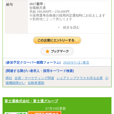
2027新卒：
給与
全職種共通
月給 180,000円～250,000円
※採用選考合格後の採用内定通知時にお伝えします
※勤務地によって異なります
中途：
+ 続きを読む
全職種共通
月給 200,000円～250,000円
入社時の処遇は経験・能力を考慮の上、当社規程に
より決定します。
具体的な金額は採用選考合格後に採用内定通知時に
お伝えします。
[参加予定クローバー就職フォーラム]
2026/9/5 (土) 東京
[関連する障がい者求人・採用キーワード検索]
商社
企画・マーケティング関連
シェアトップクラスを誇る企業
小
腸機能障がい
自動車通勤
富士通株式会社・富士通グループ
07月10日更新