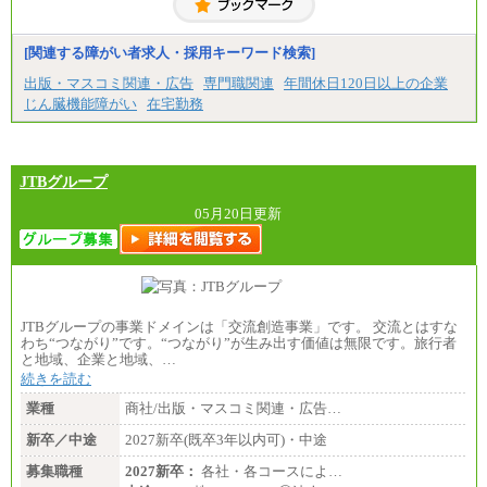
[関連する障がい者求人・採用キーワード検索]
出版・マスコミ関連・広告
専門職関連
年間休日120日以上の企業
じん臓機能障がい
在宅勤務
JTBグループ
05月20日更新
JTBグループの事業ドメインは「交流創造事業」です。 交流とはすな
わち“つながり”です。“つながり”が生み出す価値は無限です。旅行者
と地域、企業と地域、…
続きを読む
業種
商社/出版・マスコミ関連・広告…
新卒／中途
2027新卒(既卒3年以内可)・中途
募集職種
2027新卒：
各社・各コースによ…