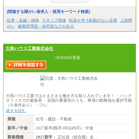
[関連する障がい者求人・採用キーワード検索]
証券・金融・保険
スタッフ関連
転居を伴う転勤のない企業
上肢障
がい
健康管理室・休憩室などがある
大和ハウス工業株式会社
06月08日更新
大和ハウス工業ではさまざまな働き方を取り入れています！ ・バック
オフィスでの募集有 ・全国の事業所のうち、希望の勤務地を選択可能
（※条件あり） ・フレ…
続きを読む
業種
住宅・建設・不動産
新卒／中途
2027新卒(既卒3年以内可)・中途
募集職種
2027新卒：
正社員（総合職）全…