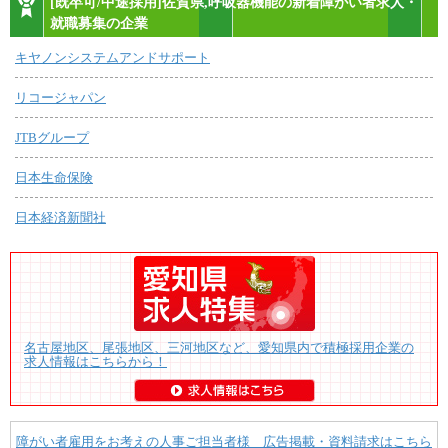
[既卒可/中途採用]佐賀県,呼吸器機能の新着障がい者求人・
就職募集の企業
キヤノンシステムアンドサポート
リコージャパン
JTBグループ
日本生命保険
日本経済新聞社
名古屋地区、尾張地区、三河地区など、愛知県内で積極採用企業の
求人情報はこちらから！
障がい者雇用をお考えの人事ご担当者様 広告掲載・資料請求はこちら