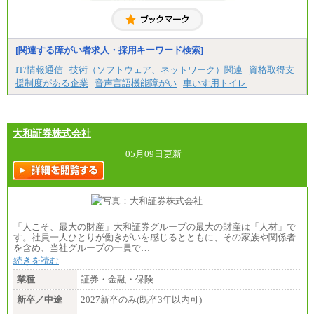
■(株)JTBコミュニケーションデザイン
総合職 月給230,000円
みなし残業手当：20,000円（一律支給）※みなし
残業手当の残業時間は10.43時間。
[関連する障がい者求人・採用キーワード検索]
※超過勤務手当：みなし残業時間を超える残業時
IT/情報通信
技術（ソフトウェア、ネットワーク）関連
資格取得支
間に応じて、時間外手当等を支給。
援制度がある企業
音声言語機能障がい
車いす用トイレ
エリアサポート職 月給188,000円
※超過勤務手当：残業時間については全額時間外
手当を支給。
大和証券株式会社
■（株）JTBグローバルマーケティング＆トラベル
総合職 月給242,000円＋地域間調整給
訪日事業職 月給202,000～227,000円＋地域間調整
05月09日更新
給
※詳細はJTBキャリアサイトよりご確認ください。
■(株)JTBビジネストランスフォーム
総合職 月給205,000～225,000円＋地域間調整給
エリア総合職 月給185,000円＋地域間調整給
「人こそ、最大の財産」大和証券グループの最大の財産は「人材」で
※詳細はJTBキャリアサイトよりご確認ください。
す。社員一人ひとりが働きがいを感じるとともに、その家族や関係者
を含め、当社グループの一員で…
■(株)JTBデータサービス ※2027年新卒募集終了
総合職 月給186,000～194,000円＋地域手当
続きを読む
※詳細はJTBキャリアサイトよりご確認ください。
業種
証券・金融・保険
■I&Jデジタルイノベーション(株)
新卒／中途
2027新卒のみ(既卒3年以内可)
総合職 月給224,500～242,600円＋地域手当
※詳細はJTBキャリアサイトよりご確認ください。