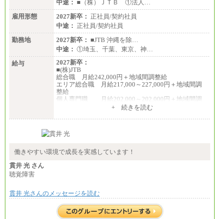
中途：
■（株）ＪＴＢ ①法人…
雇用形態
2027新卒：
正社員/契約社員
中途：
正社員/契約社員
勤務地
2027新卒：
■JTB 沖縄を除…
中途：
①埼玉、千葉、東京、神…
2027新卒：
給与
■(株)JTB
総合職 月給242,000円＋地域間調整給
エリア総合職 月給217,000～227,000円＋地域間調
整給
個人専門職 月給202,000～202,000円＋地域間調
整給
+ 続きを読む
※詳細はJTBキャリアサイトよりご確認ください。
■(株)JTB商事
総合職 月給208,000～235,000円
エリア総合職 月給180,000～205,000円＋地域手当
※詳細はJTBキャリアサイトよりご確認ください。
働きやすい環境で成長を実感しています！
■(株)JTBパブリッシング ※2027年新卒募集終了
貫井 光 さん
総合職 月給271,000円
聴覚障害
■(株)JTBビジネストラベルソリューションズ
貫井 光さんのメッセージを読む
総合職 月給220,000～230,000円＋地域間調整給
エリア総合職 月給206,000円～214,000＋地域間調
整給
※詳細はJTBキャリアサイトよりご確認ください。