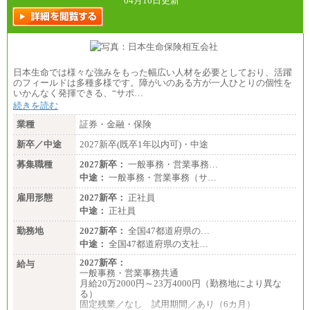
04月16日更新
日本生命では様々な強みをもった幅広い人材を必要としており、活躍
のフィールドは多種多様です。障がいのある方が一人ひとりの個性を
いかんなく発揮できる、“サポ…
続きを読む
業種
証券・金融・保険
新卒／中途
2027新卒(既卒1年以内可)・中途
募集職種
2027新卒：
一般事務・営業事務…
中途：
一般事務・営業事務（サ…
雇用形態
2027新卒：
正社員
中途：
正社員
勤務地
2027新卒：
全国47都道府県の…
中途：
全国47都道府県の支社…
2027新卒：
給与
一般事務・営業事務共通
月給20万2000円～23万4000円（勤務地により異な
る）
固定残業／なし 試用期間／あり（6カ月）