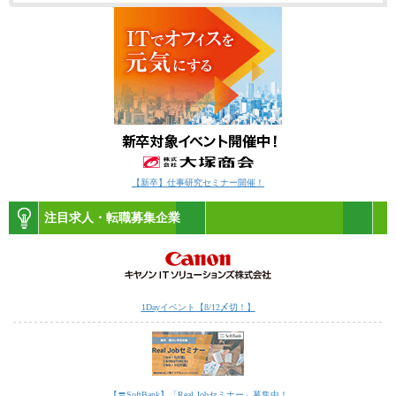
【新卒】仕事研究セミナー開催！
注目求人・転職募集企業
1Dayイベント【8/12〆切！】
【〓SoftBank】「Real Jobセミナー」募集中！