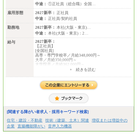
中途：
①正社員（総合職）全国…
雇用形態
2027新卒：
正社員
中途：
正社員/契約社員
勤務地
2027新卒：
本社(大阪・東京)…
中途：
本社(大阪・東京)：2…
2027新卒：
給与
【正社員】
[全国社員]
高専・専門学校卒／月給348,000円～
大卒／月給350,000円～
大学院卒／月給362,000円～
[地域社員]月給295,000円～
+ 続きを読む
中途：
【正社員】
[全国社員]月給348,000円～
[地域社員]月給295,000円～
※試用期間中も給与に変更はございません
【契約社員】月給200,000円～
[関連する障がい者求人・採用キーワード検索]
住宅・建設・不動産
技術（建築、土木）関連
増収または増益中の
企業
直腸機能障がい
音声入力機器