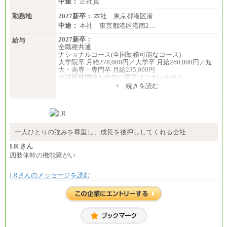
中途：
正社員
勤務地
2027新卒：
本社 東京都港区港…
中途：
本社 東京都港区港南2…
2027新卒：
給与
全職種共通
ナショナルコース(全国勤務可能なコース)
大学院卒 月給278,000円／大学卒 月給260,000円／短
大・高専・専門卒 月給235,000円
※試用期間中も給与に変更はございません
+ 続きを読む
エリアコース(一定地域であれば移動可能なコース)
大学院卒 月給264,000円／大学卒 月給250,000円／短
大・高専・専門卒 月給225,000円
※試用期間中も給与に変更はございません
中途：
月給：250,000円～400,000円
一人ひとりの強みを尊重し、成長を後押ししてくれる会社
想定年収：4,000,000円～6,000,000円
※試用期間中も給与に変更はございません。
I.R さん
四肢体幹の機能障がい
I.Rさんのメッセージを読む