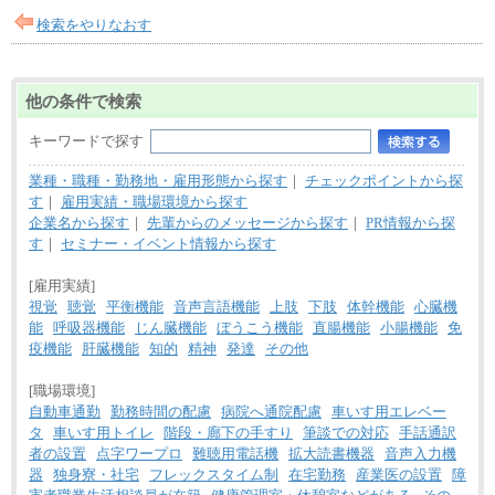
検索をやりなおす
他の条件で検索
キーワードで探す
業種・職種・勤務地・雇用形態から探す
｜
チェックポイントから探
す
｜
雇用実績・職場環境から探す
企業名から探す
｜
先輩からのメッセージから探す
｜
PR情報から探
す
｜
セミナー・イベント情報から探す
[雇用実績]
視覚
聴覚
平衡機能
音声言語機能
上肢
下肢
体幹機能
心臓機
能
呼吸器機能
じん臓機能
ぼうこう機能
直腸機能
小腸機能
免
疫機能
肝臓機能
知的
精神
発達
その他
[職場環境]
自動車通勤
勤務時間の配慮
病院へ通院配慮
車いす用エレベー
タ
車いす用トイレ
階段・廊下の手すり
筆談での対応
手話通訳
者の設置
点字ワープロ
難聴用電話機
拡大読書機器
音声入力機
器
独身寮・社宅
フレックスタイム制
在宅勤務
産業医の設置
障