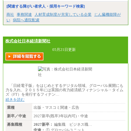
[関連する障がい者求人・採用キーワード検索]
商社
事務関連
人材育成制度が充実している企業
じん臓機能障が
い
病院へ通院配慮
株式会社日本経済新聞社
05月21日更新
「日経電子版」をはじめとするデジタル領域、グローバル展開にも
力を入れ、２０１５年には英国の有力経済紙フィナンシャル・タイム
ズ（FT）を発行するフィナン…
続きを読む
業種
出版・マスコミ関連・広告
新卒／中途
2027新卒(既卒3年以内可)・中途
募集職種
2027新卒：
編集職 ビジネス職…
中途：
① グローバルユニット…