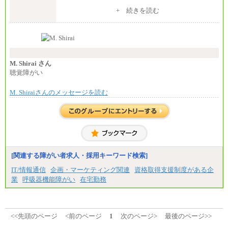
※入社後早期から、自律的な業務遂行が求めら
+ 続きを読む
れる職務を担う方については、月額給与315,000円で
す。
なお、高度なスキルや専門性を持ち、より高
い職責を担う方については、さらに高い金額を個別
に設定します。
※習熟度を上げるための育成が一定期間必要で
上司の指示に基づき職務を遂行する方については、
M. Shirai さん
月額給与284,000円となります。
聴覚障がい
※個別に設定する給与については、選考の過程
で決定していきます。
M. Shiraiさんのメッセージを読む
※上記に加え、所定労働時間外に勤務をした場
合には、時間外勤務手当を支給します。
※試用期間中も給与に変更はございません。
中途：
＜募集各社・全職種共通＞
月給21万円以上～
※試用期間中の給与に変更はありません。
[関連する障がい者求人・採用キーワード検索]
※経験・能力を考慮し、当社規定により決定いたし
IT/情報通信
企画・マーケティング関連
資格取得支援制度がある企
ます。
業
呼吸器機能障がい
在宅勤務
<<先頭のページ
<前のページ
1
次のページ>
最後のページ>>