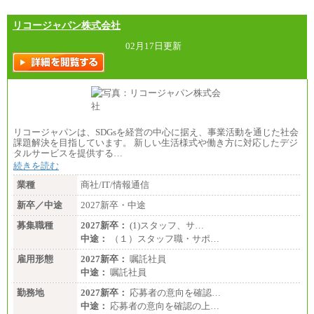
リコージャパン株式会社
02月17日更新
リコージャパンは、SDGsを経営の中心に据え、事業活動を通じた社会
課題解決を目指しています。 新しい生活様式や働き方に対応したデジ
タルサービスを提供する…
続きを読む
業種
商社/IT/情報通信
新卒／中途
2027新卒・中途
募集職種
2027新卒：
(1)スタッフ、サ…
中途：
（１）スタッフ職・サポ…
雇用形態
2027新卒：
嘱託社員
中途：
嘱託社員
勤務地
2027新卒：
応募者の意向を確認…
中途：
応募者の意向を確認の上…