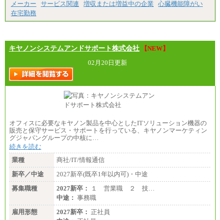
最低月給200,000円以上
メーカー
サービス関連
増収または増益中の企業
心臓機能障がい
※試用期間中も給与に変更はございません
在宅勤務
キヤノンシステムアンドサポート株式会社
【NEW】
02月20日更新
オフィスに必要なキヤノン製品を中心としたITソリューション機器の
販売と保守サービス・サポートを行っている、キヤノンマーケティン
グジャパングループの中核に…
続きを読む
業種
商社/IT/情報通信
新卒／中途
2027新卒(既卒1年以内可)・中途
募集職種
2027新卒：
１ 営業職 ２ 技…
中途：
事務職
雇用形態
2027新卒：
正社員