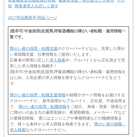
害者職業生活相談員が在籍
健康管理室・休憩室などがある
その
他
障害者求人を詳しく探す
2027年以降新卒 特設ページ
[既卒可/中途採用]佐賀県,呼吸器機能の障がい者転職・雇用情報一
覧です。
障がい者の採用・転職支援
のクローバーナビなら、充実した障が
い者就職支援、仕事情報をご提供いたします。
応募者の障害に応じた
求人検索
や、アルバイトから正社員まで充
実した求人情報を掲載中！
[既卒可/中途採用]佐賀県,呼吸器機能の障がい者転職・雇用情報を
はじめ、人気企業の求人情報を探すならクローバーナビをどう
ぞ。
障がい者の採用・転職支援情報
や就職サポート情報をお届けする
クローバーナビ。 新卒採用からアルバイト、正社員、中途採用ま
で、
障がい者の採用・転職情報
をご紹介。 身体・視覚・聴覚など
に障がいのある方の雇用実績や、希望勤務地、メーカー・ ITなど
の業種別情報、 更にはエンジニアや事務関連などの職種情報ま
で、様々な条件から求人情報を検索できます。
障がい者の就職・
求人検索
ならクローバーナビへ。