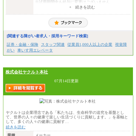
※試用期間中も給与に変更はございません
中途：
+ 続きを読む
一般事務・営業事務共通
月給20万2000円～23万4000円（勤務地により異な
る）
固定残業／なし 試用期間／あり（6か月）
※試用期間中も給与に変更はございません。
[関連する障がい者求人・採用キーワード検索]
証券・金融・保険
スタッフ関連
従業員1,000人以上の企業
視覚障
がい
車いす用エレベータ
株式会社ヤクルト本社
07月14日更新
ヤクルトは企業理念である「私たちは、生命科学の追究を基盤とし
て、世界の人々の健康で楽しい生活づくりに貢献します。」を基軸と
して、多くの人々の健康に貢献す…
続きを読む
業種
メーカー