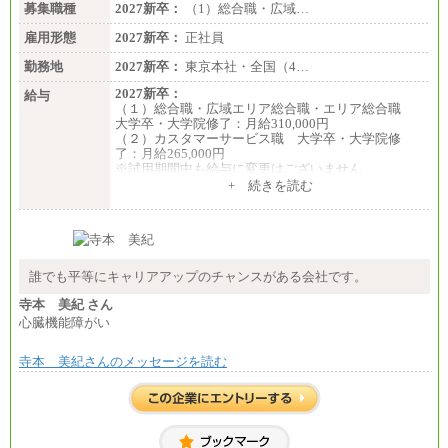
募集職種
2027新卒：
（1）総合職・広域…
＜有期社員コース＞
雇用形態
2027新卒：
正社員
■(株)JTBビジネストランスフォーム
有期契約職 月給185,000～195,000円
勤務地
2027新卒：
東京本社・全国（4…
※詳細はJTBキャリアサイトよりご確認ください。
2027新卒：
給与
■(株)JTBパブリッシング ※2027年新卒募集終了
（１）総合職・広域エリア総合職・エリア総合職
総合職 月給241,000円
大学卒・大学院修了：月給310,000円
中途：
（２）カスタマーサービス職 大学卒・大学院修
①月給227,000円以上
了：月給265,000円
②月給212,000円以上
※試用期間中も給与に変更はございません
③月給172,500円以上
+ 続きを読む
④月給23万円～37万円
⑤月給20万円～25万円
⑥月給33万円～48万円
⑦月給271,000円以上
⑧～⑮月給200,000円〜月給400,000円
⑯月給185,000円以上
誰でも平等にキャリアアップのチャンスがある会社です。
⑰月給237,000円以上
⑱月給212,000円以上
寺本 美紀 さん
⑲東京：月給202,000 円以上 、京都：月給193,000 円
心臓機能障がい
以上
⑳月給205,000円以上
㉑月給185,000 円以上
寺本 美紀さんのメッセージを読む
㉒月給185,000 円以上
㉓月給224,500円以上
※全コース共通※ 能力・経験・勤務地などにより
異なります
※試用期間中も給与に変更はございません。