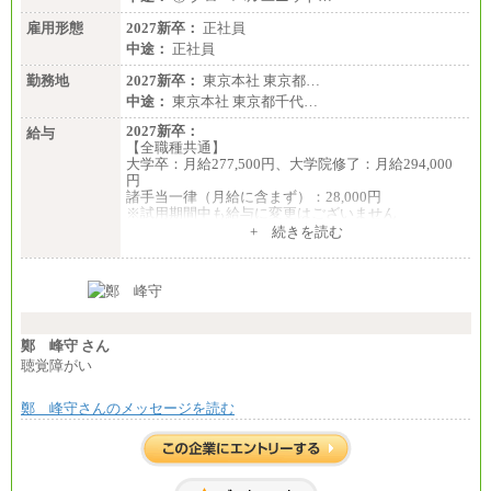
雇用形態
2027新卒：
正社員
中途：
正社員
勤務地
2027新卒：
東京本社 東京都…
中途：
東京本社 東京都千代…
2027新卒：
給与
【全職種共通】
大学卒：月給277,500円、大学院修了：月給294,000
円
諸手当一律（月給に含まず）：28,000円
※試用期間中も給与に変更はございません
中途：
+ 続きを読む
【全職種共通】
月給370,000円～
※経験・能力等を考慮の上、当社規定により決定し
ます。
※試用期間中も給与に変更はございません。
※想定年収 6,000,000円～（住居費補助、子手当など
の各種手当を含む金額です）
鄭 峰守 さん
聴覚障がい
鄭 峰守さんのメッセージを読む