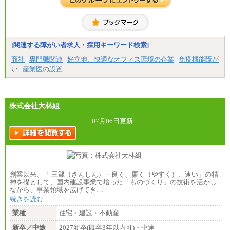
※詳細はJTBキャリアサイトよりご確認ください。
■(株)JTBコミュニケーションデザイン
総合職 月給230,000円
みなし残業手当：20,000円（一律支給）※みなし
残業手当の残業時間は10.43時間。
[関連する障がい者求人・採用キーワード検索]
※超過勤務手当：みなし残業時間を超える残業時
商社
専門職関連
好立地、快適なオフィス環境の企業
免疫機能障が
間に応じて、時間外手当等を支給。
い
産業医の設置
エリアサポート職 月給188,000円
※超過勤務手当：残業時間については全額時間外
手当を支給。
株式会社大林組
■（株）JTBグローバルマーケティング＆トラベル
総合職 月給242,000円＋地域間調整給
訪日事業職 月給202,000～227,000円＋地域間調整
07月06日更新
給
※詳細はJTBキャリアサイトよりご確認ください。
■(株)JTBビジネストランスフォーム
総合職 月給205,000～225,000円＋地域間調整給
エリア総合職 月給185,000円＋地域間調整給
創業以来、「 三箴（さんしん）－良く、廉く（やすく）、速い」の精
※詳細はJTBキャリアサイトよりご確認ください。
神を礎として、国内建設事業で培った「ものづくり」の技術を活かし
ながら、事業領域を広げてき…
■(株)JTBデータサービス ※2027年新卒募集終了
総合職 月給186,000～194,000円＋地域手当
続きを読む
※詳細はJTBキャリアサイトよりご確認ください。
業種
住宅・建設・不動産
■I&Jデジタルイノベーション(株)
新卒／中途
2027新卒(既卒3年以内可)・中途
総合職 月給224,500～242,600円＋地域手当