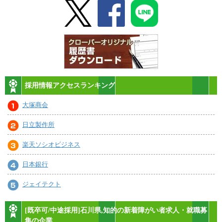
採用情報アクセスランキング
大塚商会
日立製作所
楽天ソシオビジネス
日本銀行
ジェイテクト
[既卒可/中途採用]石川県,知的の新着障がい者求人・就職募
集の企業