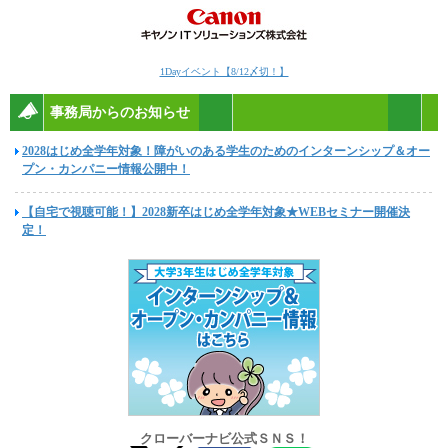
1Dayイベント【8/12〆切！】
事務局からのお知らせ
2028はじめ全学年対象！障がいのある学生のためのインターンシップ＆オー
プン・カンパニー情報公開中！
【自宅で視聴可能！】2028新卒はじめ全学年対象★WEBセミナー開催決
定！
クローバーナビ公式ＳＮＳ！