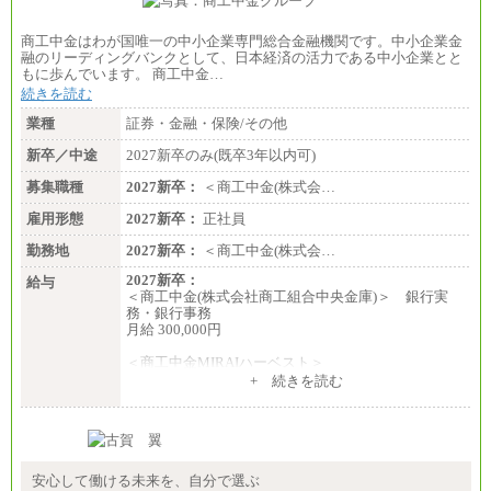
商工中金はわが国唯一の中小企業専門総合金融機関です。中小企業金
融のリーディングバンクとして、日本経済の活力である中小企業とと
もに歩んでいます。 商工中金…
続きを読む
業種
証券・金融・保険/その他
新卒／中途
2027新卒のみ(既卒3年以内可)
募集職種
2027新卒：
＜商工中金(株式会…
雇用形態
2027新卒：
正社員
勤務地
2027新卒：
＜商工中金(株式会…
2027新卒：
給与
＜商工中金(株式会社商工組合中央金庫)＞ 銀行実
務・銀行事務
月給 300,000円
＜商工中金MIRAIハーベスト＞
月給 230,000円
+ 続きを読む
※試用期間中も給与に変更はございません
安心して働ける未来を、自分で選ぶ