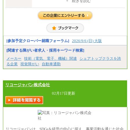
中途：
+ 続きを読む
修士了 （月給）300,000円
大学・高専卒（月給）275,000円
※試用期間中も給与に変更はございません。
[参加予定クローバー就職フォーラム]
2026/9/6 (日) 大阪
[関連する障がい者求人・採用キーワード検索]
メーカー
技術（電気、電子、機械）関連
シェアトップクラスを誇
る企業
視覚障がい
自動車通勤
リコージャパン株式会社
02月17日更新
リコージャパンは、SDGsを経営の中心に据え、事業活動を通じた社会