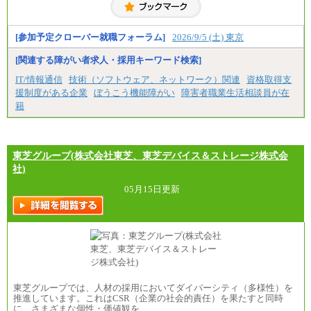
お伝えします。
[参加予定クローバー就職フォーラム]
2026/9/5 (土) 東京
[関連する障がい者求人・採用キーワード検索]
IT/情報通信
技術（ソフトウェア、ネットワーク）関連
資格取得支
援制度がある企業
ぼうこう機能障がい
障害者職業生活相談員が在
籍
東芝グループ(株式会社東芝、東芝デバイス＆ストレージ株式会
社)
05月15日更新
東芝グループでは、人材の採用においてダイバーシティ（多様性）を
推進しています。これはCSR（企業の社会的責任）を果たすと同時
に、さまざまな個性・価値観を…