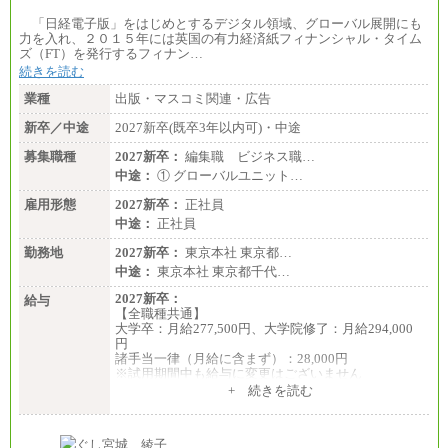
「日経電子版」をはじめとするデジタル領域、グローバル展開にも
力を入れ、２０１５年には英国の有力経済紙フィナンシャル・タイム
ズ（FT）を発行するフィナン…
続きを読む
業種
出版・マスコミ関連・広告
新卒／中途
2027新卒(既卒3年以内可)・中途
募集職種
2027新卒：
編集職 ビジネス職…
中途：
① グローバルユニット…
雇用形態
2027新卒：
正社員
中途：
正社員
勤務地
2027新卒：
東京本社 東京都…
中途：
東京本社 東京都千代…
2027新卒：
給与
【全職種共通】
大学卒：月給277,500円、大学院修了：月給294,000
円
諸手当一律（月給に含まず）：28,000円
※試用期間中も給与に変更はございません
中途：
+ 続きを読む
【全職種共通】
月給370,000円～
※経験・能力等を考慮の上、当社規定により決定し