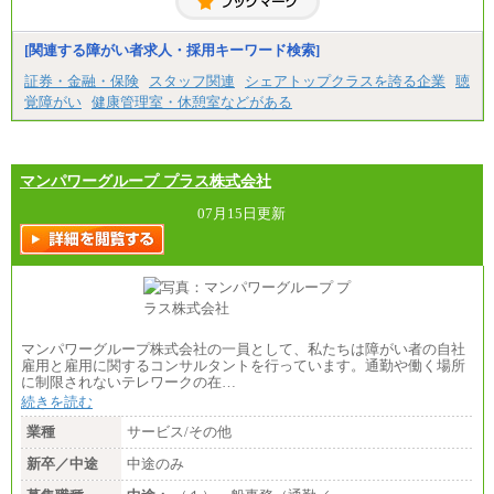
固定残業／なし 試用期間／あり（6か月）
※試用期間中も給与に変更はございません。
[関連する障がい者求人・採用キーワード検索]
証券・金融・保険
スタッフ関連
シェアトップクラスを誇る企業
聴
覚障がい
健康管理室・休憩室などがある
マンパワーグループ プラス株式会社
07月15日更新
マンパワーグループ株式会社の一員として、私たちは障がい者の自社
雇用と雇用に関するコンサルタントを行っています。通勤や働く場所
に制限されないテレワークの在…
続きを読む
業種
サービス/その他
新卒／中途
中途のみ