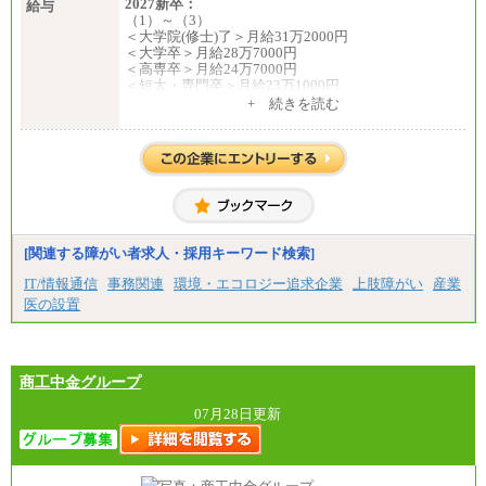
2027新卒：
給与
（1）～（3）
＜大学院(修士)了＞月給31万2000円
＜大学卒＞月給28万7000円
＜高専卒＞月給24万7000円
＜短大・専門卒＞月給23万1000円
+ 続きを読む
（4）月給22万3000円～
※上記を下限として勤務地エリアにより異なる
※試用期間中も給与に変更はございません
（5）
月給17万7000円
理論年収212万4000円（月給17万7000円×12カ月）
中途：
[関連する障がい者求人・採用キーワード検索]
（1）
月給22万3000円～
IT/情報通信
事務関連
環境・エコロジー追求企業
上肢障がい
産業
想定年収410万円～
医の設置
※試用期間中の給与に変更はございません。
（2）
月給17万7000円
理論年収212万4000円（月給17万7000円×12カ月）
商工中金グループ
07月28日更新