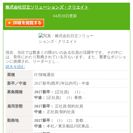
どの地域差指数を勘案して拠点ごとに定めていま
す。
株式会社日立ソリューションズ・クリエイト
中途：
全職種共通
04月28日更新
月給制
226,600円～390,100円（勤務地域等により異なりま
す）
・ご経験やスキルを考慮し、選考の中で決定いたし
ます。
・試用期間中も同額支給します。
現在、当社では数多くの障がいのある社員が活躍中です。 その中に
は、長年にわたり勤務されている方もいます。 また、重要なポジショ
ンに抜擢され、リーダーとし…
続きを読む
業種
IT/情報通信
新卒／中途
2027新卒(既卒2年以内可)・中途
募集職種
2027新卒：
[正社員] （1）…
中途：
[正社員] （1）事務…
雇用形態
2027新卒：
正社員/契約社員
中途：
正社員/契約社員
勤務地
2027新卒：
（1）（2） 首都…
中途：
本社／東京都品川区東品…