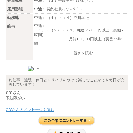
募集職種
中途：
（１）一般事務（通勤／…
雇用形態
中途：
契約社員/アルバイト・…
勤務地
中途：
（１）・（４）立川本社…
中途：
給与
（１）・（２）・（４）月給147,800円以上（実働6
時間）
月給191,000円以上（実働7.5時
間）
（３）月給191,000円以上（実働7.5時間）
+ 続きを読む
（５）月給147,800円以上（実働6時間）
-----
時給 1,226円（実働4.5時間）
※基本給に加算して以下手当有（いずれも時
間額換算額）
お仕事・通院・休日とメリハリをつけて楽しむことができ毎日が充
・退職金相当手当 37円
実しています！
・賞与相当手当 127円
合計時給額 1,390円
C.Y さん
下肢障がい
※全ての求人において試用期間中も給与に変更はご
ざいません。
C.Yさんのメッセージを読む