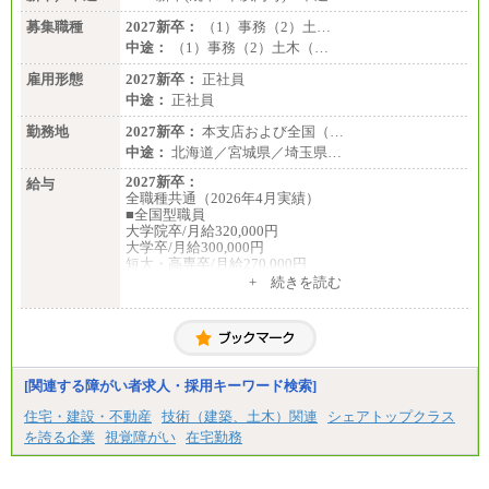
※詳細はJTBキャリアサイトよりご確認ください。
募集職種
2027新卒：
（1）事務（2）土…
＜有期社員コース＞
中途：
（1）事務（2）土木（…
■(株)JTBビジネストランスフォーム
雇用形態
有期契約職 月給185,000～195,000円
2027新卒：
正社員
※詳細はJTBキャリアサイトよりご確認ください。
中途：
正社員
■(株)JTBパブリッシング ※2027年新卒募集終了
勤務地
2027新卒：
本支店および全国（…
総合職 月給241,000円
中途：
北海道／宮城県／埼玉県…
中途：
①月給227,000円以上
2027新卒：
給与
②月給212,000円以上
全職種共通（2026年4月実績）
③月給172,500円以上
■全国型職員
④月給23万円～37万円
大学院卒/月給320,000円
⑤月給20万円～25万円
大学卒/月給300,000円
⑥月給33万円～48万円
短大・高専卒/月給270,000円
⑦月給271,000円以上
+ 続きを読む
⑧～⑮月給200,000円〜月給400,000円
■拠点型職員※
⑯月給185,000円以上
大学院卒/月給256,000円～288,000円
⑰月給237,000円以上
大学卒/月給240,000円～270,000円
⑱月給212,000円以上
短大・高専卒/月給216,000円～243,000円
⑲東京：月給202,000 円以上 、京都：月給193,000 円
以上
■特定職員※
[関連する障がい者求人・採用キーワード検索]
⑳月給205,000円以上
大学院卒/月給234,000円～263,000円
㉑月給185,000 円以上
大学卒/月給219,000円～246,000円
住宅・建設・不動産
技術（建築、土木）関連
シェアトップクラス
㉒月給185,000 円以上
短大・高専卒/月給197,000円～222,000円
を誇る企業
視覚障がい
在宅勤務
㉓月給224,500円以上
※全コース共通※ 能力・経験・勤務地などにより
※拠点型職員、特定職員の給与は、生活の拠点が定
異なります
まることによるメリットおよび地域ごとの生計費な
※試用期間中も給与に変更はございません。