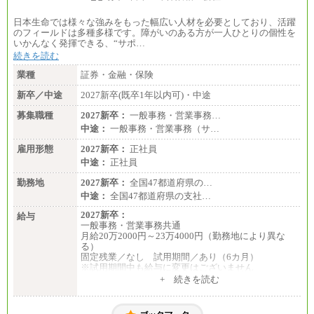
日本生命では様々な強みをもった幅広い人材を必要としており、活躍
のフィールドは多種多様です。障がいのある方が一人ひとりの個性を
いかんなく発揮できる、“サポ…
続きを読む
業種
証券・金融・保険
新卒／中途
2027新卒(既卒1年以内可)・中途
募集職種
2027新卒：
一般事務・営業事務…
中途：
一般事務・営業事務（サ…
雇用形態
2027新卒：
正社員
中途：
正社員
勤務地
2027新卒：
全国47都道府県の…
中途：
全国47都道府県の支社…
2027新卒：
給与
一般事務・営業事務共通
月給20万2000円～23万4000円（勤務地により異な
る）
固定残業／なし 試用期間／あり（6カ月）
※試用期間中も給与に変更はございません
中途：
+ 続きを読む
一般事務・営業事務共通
月給20万2000円～23万4000円（勤務地により異な
る）