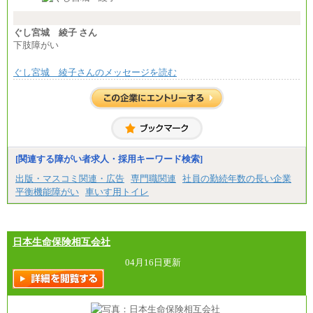
ます。
※試用期間中も給与に変更はございません。
※想定年収 6,000,000円～（住居費補助、子手当など
の各種手当を含む金額です）
ぐし宮城 綾子 さん
下肢障がい
ぐし宮城 綾子さんのメッセージを読む
[関連する障がい者求人・採用キーワード検索]
出版・マスコミ関連・広告
専門職関連
社員の勤続年数の長い企業
平衡機能障がい
車いす用トイレ
日本生命保険相互会社
04月16日更新