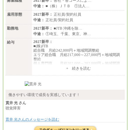
募集職種
2027新卒：
各社・各コースによ…
中途：
■（株）ＪＴＢ ①法人…
雇用形態
2027新卒：
正社員/契約社員
中途：
正社員/契約社員
勤務地
2027新卒：
■JTB 沖縄を除…
中途：
①埼玉、千葉、東京、神…
2027新卒：
給与
■(株)JTB
総合職 月給242,000円＋地域間調整給
エリア総合職 月給217,000～227,000円＋地域間調
整給
個人専門職 月給202,000～202,000円＋地域間調
整給
+ 続きを読む
※詳細はJTBキャリアサイトよりご確認ください。
■(株)JTB商事
総合職 月給208,000～235,000円
エリア総合職 月給180,000～205,000円＋地域手当
※詳細はJTBキャリアサイトよりご確認ください。
働きやすい環境で成長を実感しています！
■(株)JTBパブリッシング ※2027年新卒募集終了
貫井 光 さん
総合職 月給271,000円
聴覚障害
■(株)JTBビジネストラベルソリューションズ
貫井 光さんのメッセージを読む
総合職 月給220,000～230,000円＋地域間調整給
エリア総合職 月給206,000円～214,000＋地域間調
整給