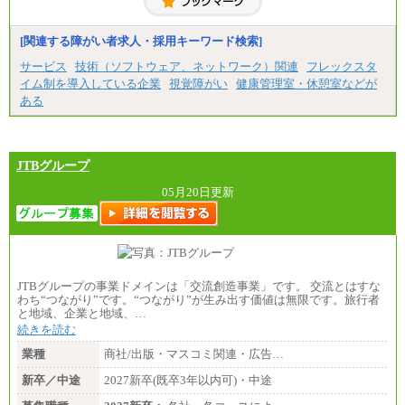
[関連する障がい者求人・採用キーワード検索]
サービス
技術（ソフトウェア、ネットワーク）関連
フレックスタ
イム制を導入している企業
視覚障がい
健康管理室・休憩室などが
ある
JTBグループ
05月20日更新
JTBグループの事業ドメインは「交流創造事業」です。 交流とはすな
わち“つながり”です。“つながり”が生み出す価値は無限です。旅行者
と地域、企業と地域、…
続きを読む
業種
商社/出版・マスコミ関連・広告…
新卒／中途
2027新卒(既卒3年以内可)・中途