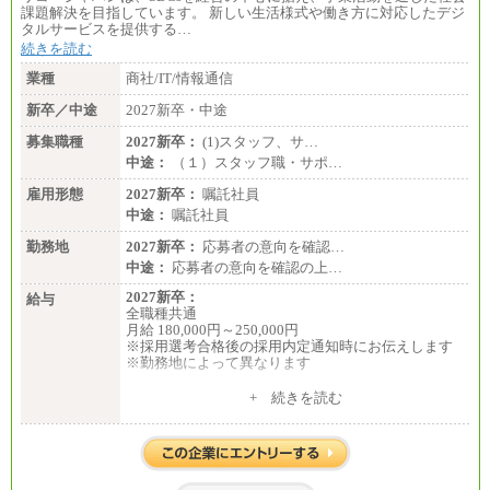
課題解決を目指しています。 新しい生活様式や働き方に対応したデジ
タルサービスを提供する…
続きを読む
業種
商社/IT/情報通信
新卒／中途
2027新卒・中途
募集職種
2027新卒：
(1)スタッフ、サ…
中途：
（１）スタッフ職・サポ…
雇用形態
2027新卒：
嘱託社員
中途：
嘱託社員
勤務地
2027新卒：
応募者の意向を確認…
中途：
応募者の意向を確認の上…
2027新卒：
給与
全職種共通
月給 180,000円～250,000円
※採用選考合格後の採用内定通知時にお伝えします
※勤務地によって異なります
中途：
+ 続きを読む
全職種共通
月給 200,000円～250,000円
入社時の処遇は経験・能力を考慮の上、当社規程に
より決定します。
具体的な金額は採用選考合格後に採用内定通知時に