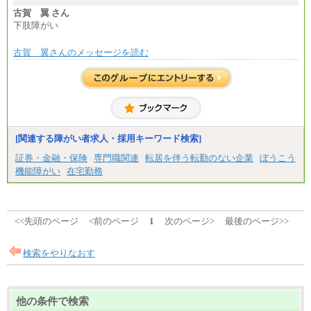
古賀 翼 さん
下肢障がい
古賀 翼さんのメッセージを読む
[関連する障がい者求人・採用キーワード検索]
証券・金融・保険
専門職関連
転居を伴う転勤のない企業
ぼうこう
機能障がい
在宅勤務
<<先頭のページ
<前のページ
1
次のページ>
最後のページ>>
検索をやりなおす
他の条件で検索