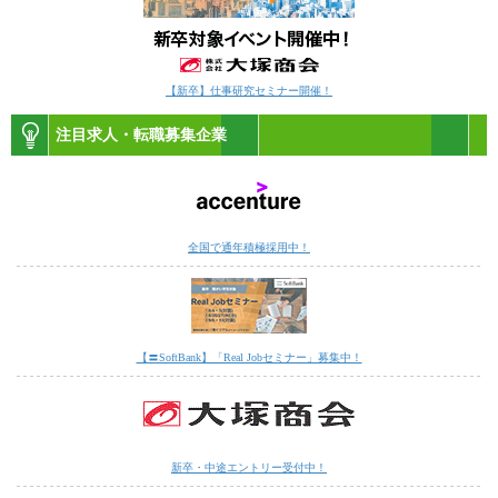
【新卒】仕事研究セミナー開催！
注目求人・転職募集企業
全国で通年積極採用中！
【〓SoftBank】「Real Jobセミナー」募集中！
新卒・中途エントリー受付中！