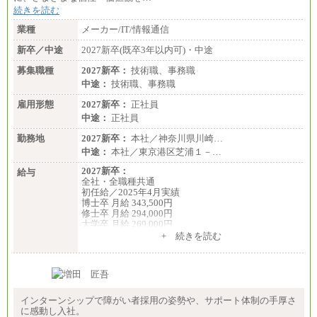
続きを読む
業種
メーカー/IT/情報通信
新卒／中途
2027新卒(既卒3年以内可)・中途
募集職種
2027新卒：
技術職、事務職
中途：
技術職、事務職
雇用形態
2027新卒：
正社員
中途：
正社員
勤務地
2027新卒：
本社／神奈川県川崎…
中途：
本社／東京港区芝浦１－…
2027新卒：
給与
全社・全職種共通
初任給／2025年4月実績
博士卒 月給 343,500円
修士卒 月給 294,000円
大学卒 月給 269,000円
※試用期間の給与に変更はございません
+ 続きを読む
中途：
経験・能力を考慮し、下記を下限として決定しま
す。
2025年新卒初任給 大学卒／月給 大学卒269,000円
インターンシップで障がい者採用の姿勢や、サポート体制の手厚さ
に感動し入社。