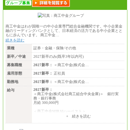
商工中金はわが国唯一の中小企業専門総合金融機関です。中小企業金
融のリーディングバンクとして、日本経済の活力である中小企業とと
もに歩んでいます。 商工中金…
続きを読む
業種
証券・金融・保険/その他
新卒／中途
2027新卒のみ(既卒3年以内可)
募集職種
2027新卒：
＜商工中金(株式会…
雇用形態
2027新卒：
正社員
勤務地
2027新卒：
＜商工中金(株式会…
2027新卒：
給与
＜商工中金(株式会社商工組合中央金庫)＞ 銀行実
務・銀行事務
月給 300,000円
＜商工中金MIRAIハーベスト＞
月給 230,000円
+ 続きを読む
※試用期間中も給与に変更はございません