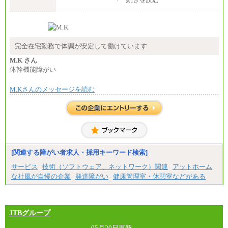
（５）月給147,800円以上（実働6時間）
-----
時給 1,226円（実働4.5時間）
※基本給に加算して以下手当有（いずれも時
間額換算額）
完全在宅勤務で体調が安定して働けています
・退職金相当手当 37円
・賞与相当手当 127円
M.K さん
合計時給額 1,390円
体幹機能障がい
※全ての求人において試用期間中も給与に変更はご
M.Kさんのメッセージを読む
ざいません。
[関連する障がい者求人・採用キーワード検索]
サービス
技術（ソフトウェア、ネットワーク）関連
アットホーム
な社風が自慢の企業
発達障がい
健康管理室・休憩室などがある
JTBグループ
05月20日更新