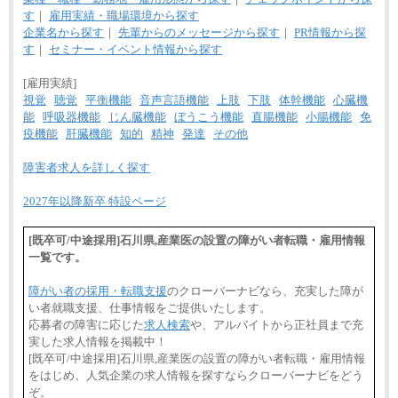
す
｜
雇用実績・職場環境から探す
企業名から探す
｜
先輩からのメッセージから探す
｜
PR情報から探
す
｜
セミナー・イベント情報から探す
[雇用実績]
視覚
聴覚
平衡機能
音声言語機能
上肢
下肢
体幹機能
心臓機
能
呼吸器機能
じん臓機能
ぼうこう機能
直腸機能
小腸機能
免
疫機能
肝臓機能
知的
精神
発達
その他
障害者求人を詳しく探す
2027年以降新卒 特設ページ
[既卒可/中途採用]石川県,産業医の設置の障がい者転職・雇用情報
一覧です。
障がい者の採用・転職支援
のクローバーナビなら、充実した障が
い者就職支援、仕事情報をご提供いたします。
応募者の障害に応じた
求人検索
や、アルバイトから正社員まで充
実した求人情報を掲載中！
[既卒可/中途採用]石川県,産業医の設置の障がい者転職・雇用情報
をはじめ、人気企業の求人情報を探すならクローバーナビをどう
ぞ。