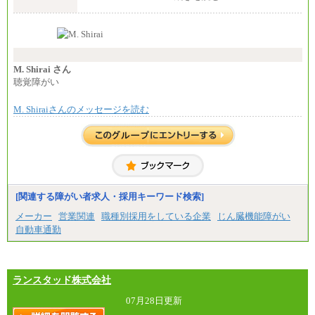
れる職務を担う方については、月額給与315,000円で
す。
なお、高度なスキルや専門性を持ち、より高
い職責を担う方については、さらに高い金額を個別
に設定します。
※習熟度を上げるための育成が一定期間必要で
上司の指示に基づき職務を遂行する方については、
M. Shirai さん
月額給与284,000円となります。
聴覚障がい
※個別に設定する給与については、選考の過程
で決定していきます。
M. Shiraiさんのメッセージを読む
※上記に加え、所定労働時間外に勤務をした場
合には、時間外勤務手当を支給します。
※試用期間中も給与に変更はございません。
中途：
＜募集各社・全職種共通＞
月給21万円以上～
※試用期間中の給与に変更はありません。
[関連する障がい者求人・採用キーワード検索]
※経験・能力を考慮し、当社規定により決定いたし
メーカー
営業関連
職種別採用をしている企業
じん臓機能障がい
ます。
自動車通勤
ランスタッド株式会社
07月28日更新