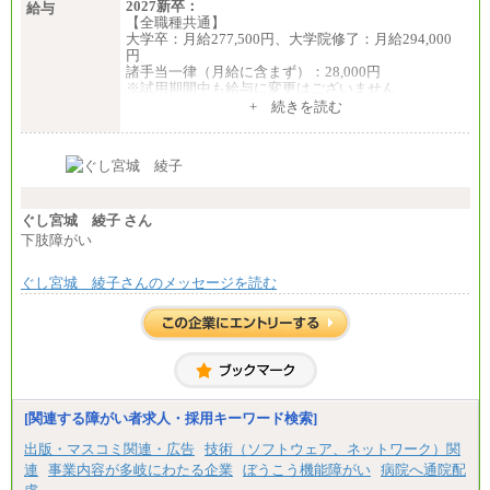
2027新卒：
給与
（※1…36,000円、※2…33,000円、※3…28,000円、
【全職種共通】
※4…25,000円、※5…23,000円）
大学卒：月給277,500円、大学院修了：月給294,000
・試用期間中も給与変更なし
円
諸手当一律（月給に含まず）：28,000円
◆正社員/基幹職
※試用期間中も給与に変更はございません
〈東京・神奈川〉月給219,000 円～ 〈大阪・兵庫〉
中途：
+ 続きを読む
月給209,000 円～
【全職種共通】
〈愛知〉月給194,500 円～ 〈福岡〉月給185,000 円～
月給370,000円～
・一律地域手当なし
※経験・能力等を考慮の上、当社規定により決定し
・試用期間中も給与変更なし
ます。
※試用期間中も給与に変更はございません。
◆契約社員
※想定年収 6,000,000円～（住居費補助、子手当など
月給187,500円～(※1)、184,000円～(※2)、180,500円
の各種手当を含む金額です）
ぐし宮城 綾子 さん
～(※3)、170,500～(※4)、168,000円～（※5）
下肢障がい
※1…東京都、埼玉県、千葉県、神奈川県
※2…大阪府、京都府、兵庫県、滋賀県
ぐし宮城 綾子さんのメッセージを読む
※3…愛知県、静岡県
※4…北海道、宮城県、栃木県、群馬県、長野県、新
潟県、富山県、石川県、岡山県、広島県、山口県、
香川県、福岡県
※5…青森県、鳥取県、島根県、愛媛県、高知県、大
分県、長崎県、熊本県、宮崎県、鹿児島県、沖縄
県、福島県、山形県
[関連する障がい者求人・採用キーワード検索]
◆パート・アルバイト
時給制：最低時給額 1,050円～ ※勤務地により異な
出版・マスコミ関連・広告
技術（ソフトウェア、ネットワーク）関
る。
連
事業内容が多岐にわたる企業
ぼうこう機能障がい
病院へ通院配
【エアサーブ】