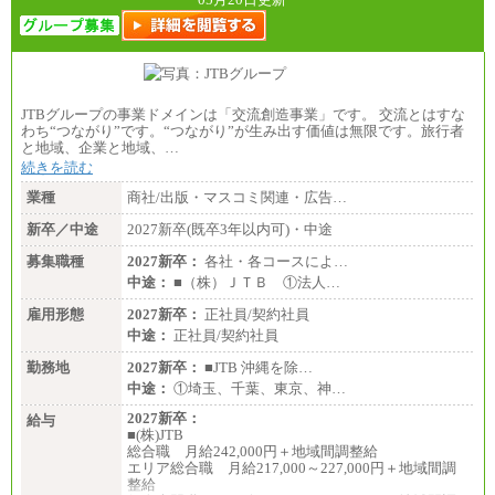
JTBグループの事業ドメインは「交流創造事業」です。 交流とはすな
わち“つながり”です。“つながり”が生み出す価値は無限です。旅行者
と地域、企業と地域、…
続きを読む
業種
商社/出版・マスコミ関連・広告…
新卒／中途
2027新卒(既卒3年以内可)・中途
募集職種
2027新卒：
各社・各コースによ…
中途：
■（株）ＪＴＢ ①法人…
雇用形態
2027新卒：
正社員/契約社員
中途：
正社員/契約社員
勤務地
2027新卒：
■JTB 沖縄を除…
中途：
①埼玉、千葉、東京、神…
2027新卒：
給与
■(株)JTB
総合職 月給242,000円＋地域間調整給
エリア総合職 月給217,000～227,000円＋地域間調
整給