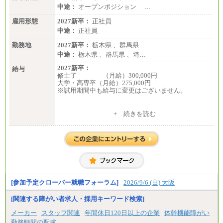
中途：
オープンポジション …
雇用形態
2027新卒：
正社員
中途：
正社員
勤務地
2027新卒：
栃木県 、群馬県 …
中途：
栃木県 、群馬県 、埼…
2027新卒：
給与
修士了 （月給）300,000円
大学・高専卒（月給）275,000円
※試用期間中も給与に変更はございません。
中途：
+ 続きを読む
修士了 （月給）300,000円
大学・高専卒（月給）275,000円
※試用期間中も給与に変更はございません。
[参加予定クローバー就職フォーラム]
2026/9/6 (日) 大阪
[関連する障がい者求人・採用キーワード検索]
メーカー
スタッフ関連
年間休日120日以上の企業
体幹機能障がい
勤務時間の配慮