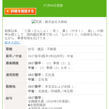
総合職 月給242,000円＋地域間調整給
訪日事業職 月給202,000～227,000円＋地域間調整
07月06日更新
給
※詳細はJTBキャリアサイトよりご確認ください。
■(株)JTBビジネストランスフォーム
総合職 月給205,000～225,000円＋地域間調整給
エリア総合職 月給185,000円＋地域間調整給
創業以来、「 三箴（さんしん）－良く、廉く（やすく）、速い」の精
※詳細はJTBキャリアサイトよりご確認ください。
神を礎として、国内建設事業で培った「ものづくり」の技術を活かし
ながら、事業領域を広げてき…
■(株)JTBデータサービス ※2027年新卒募集終了
総合職 月給186,000～194,000円＋地域手当
続きを読む
※詳細はJTBキャリアサイトよりご確認ください。
業種
住宅・建設・不動産
■I&Jデジタルイノベーション(株)
新卒／中途
2027新卒(既卒3年以内可)・中途
総合職 月給224,500～242,600円＋地域手当
※詳細はJTBキャリアサイトよりご確認ください。
募集職種
2027新卒：
（1）事務（2）土…
＜有期社員コース＞
中途：
（1）事務（2）土木（…
■(株)JTBビジネストランスフォーム
雇用形態
有期契約職 月給185,000～195,000円
2027新卒：
正社員
※詳細はJTBキャリアサイトよりご確認ください。
中途：
正社員
■(株)JTBパブリッシング ※2027年新卒募集終了
勤務地
2027新卒：
本支店および全国（…
総合職 月給241,000円
中途：
北海道／宮城県／埼玉県…
中途：
①月給227,000円以上
2027新卒：
給与
②月給212,000円以上
全職種共通（2026年4月実績）
③月給172,500円以上
■全国型職員
④月給23万円～37万円
大学院卒/月給320,000円