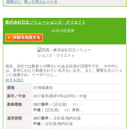
能障がい
車いす用エレベータ
株式会社日立ソリューションズ・クリエイト
04月28日更新
現在、当社では数多くの障がいのある社員が活躍中です。 その中に
は、長年にわたり勤務されている方もいます。 また、重要なポジショ
ンに抜擢され、リーダーとし…
続きを読む
業種
IT/情報通信
新卒／中途
2027新卒(既卒2年以内可)・中途
募集職種
2027新卒：
[正社員] （1）…
中途：
[正社員] （1）事務…
雇用形態
2027新卒：
正社員/契約社員
中途：
正社員/契約社員