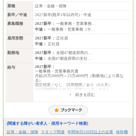
業種
証券・金融・保険
新卒／中途
2027新卒(既卒1年以内可)・中途
募集職種
2027新卒：
一般事務・営業事務…
中途：
一般事務・営業事務（サ…
雇用形態
2027新卒：
正社員
中途：
正社員
勤務地
2027新卒：
全国47都道府県の…
中途：
全国47都道府県の支社…
2027新卒：
給与
一般事務・営業事務共通
月給20万2000円～23万4000円（勤務地により異な
る）
固定残業／なし 試用期間／あり（6カ月）
※試用期間中も給与に変更はございません
中途：
+ 続きを読む
一般事務・営業事務共通
月給20万2000円～23万4000円（勤務地により異な
る）
固定残業／なし 試用期間／あり（6か月）
※試用期間中も給与に変更はございません。
[関連する障がい者求人・採用キーワード検索]
証券・金融・保険
スタッフ関連
年間休日120日以上の企業
体幹機