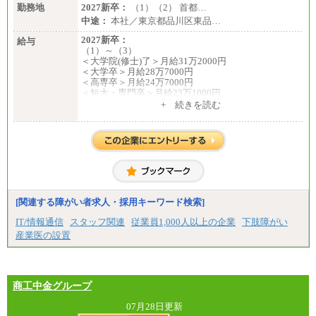
勤務地
2027新卒：
（1）（2） 首都…
中途：
本社／東京都品川区東品…
2027新卒：
給与
（1）～（3）
＜大学院(修士)了＞月給31万2000円
＜大学卒＞月給28万7000円
＜高専卒＞月給24万7000円
＜短大・専門卒＞月給23万1000円
+ 続きを読む
（4）月給22万3000円～
※上記を下限として勤務地エリアにより異なる
※試用期間中も給与に変更はございません
（5）
月給17万7000円
理論年収212万4000円（月給17万7000円×12カ月）
中途：
[関連する障がい者求人・採用キーワード検索]
（1）
月給22万3000円～
IT/情報通信
スタッフ関連
従業員1,000人以上の企業
下肢障がい
想定年収410万円～
産業医の設置
※試用期間中の給与に変更はございません。
（2）
月給17万7000円
理論年収212万4000円（月給17万7000円×12カ月）
商工中金グループ
07月28日更新