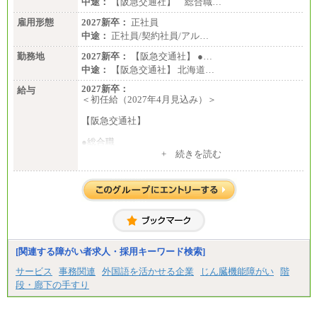
中途：
【阪急交通社】 総合職…
雇用形態
2027新卒：
正社員
中途：
正社員/契約社員/アル…
勤務地
2027新卒：
【阪急交通社】 ●…
中途：
【阪急交通社】 北海道…
2027新卒：
給与
＜初任給（2027年4月見込み）＞
【阪急交通社】
●総合職
・大学・院卒
+ 続きを読む
月給250,000円(※1)、247,000円(※2)、242,000円
(※3)、239,000円(※4)、237,000円（※5）
・専門・短大卒
月給229,500円(※1)、226,500円(※2)、221,500円
(※3)、218,500円(※4)、216,500円（※5）
※1…東京都、埼玉県、千葉県、神奈川県
※2…大阪府、京都府、兵庫県、滋賀県
[関連する障がい者求人・採用キーワード検索]
※3…愛知県、静岡県
※4…北海道、宮城県、栃木県、群馬県、長野県、新
サービス
事務関連
外国語を活かせる企業
じん臓機能障がい
階
潟県、富山県、石川県、岡山県、広島県、山口県、
段・廊下の手すり
香川県、福岡県
※5…青森県、鳥取県、島根県、愛媛県、高知県、大
分県、長崎県、熊本県、宮崎県、鹿児島県、沖縄