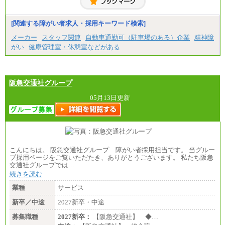
[関連する障がい者求人・採用キーワード検索]
メーカー
スタッフ関連
自動車通勤可（駐車場のある）企業
精神障
がい
健康管理室・休憩室などがある
阪急交通社グループ
05月13日更新
こんにちは。 阪急交通社グループ 障がい者採用担当です。 当グルー
プ採用ページをご覧いただたき、ありがとうございます。 私たち阪急
交通社グループでは…
続きを読む
業種
サービス
新卒／中途
2027新卒・中途
募集職種
2027新卒：
【阪急交通社】 ◆…