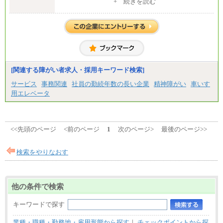
1）月給：21万円～25万円
+ 続きを読む
2）月給：21万円～27万円
[関連する障がい者求人・採用キーワード検索]
サービス
事務関連
社員の勤続年数の長い企業
精神障がい
車いす
用エレベータ
<<先頭のページ
<前のページ
1
次のページ>
最後のページ>>
検索をやりなおす
他の条件で検索
キーワードで探す
業種・職種・勤務地・雇用形態から探す
｜
チェックポイントから探