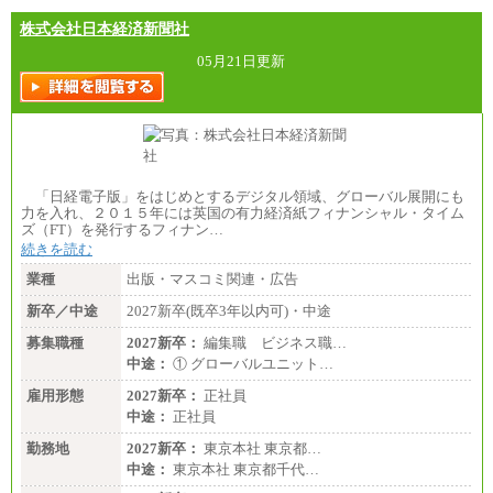
県、福島県、山形県
・月給には一律地域手当を含んだ金額を表示
株式会社日本経済新聞社
（一律地域手当：※1…36,000円、※2…33,000円、
※3…28,000円、※4…25,000円、※5…23,000円）
05月21日更新
・試用期間中も給与変更なし
●基幹職（地域限定社員）
・大学・院卒／月給185,000 円～219,000 円 ※勤務地
により異なる。
〈東京・神奈川〉219,000 円
〈大阪・兵庫〉209,000 円
「日経電子版」をはじめとするデジタル領域、グローバル展開にも
〈愛知〉194,500 円 〈福岡〉1
力を入れ、２０１５年には英国の有力経済紙フィナンシャル・タイム
85,000 円
ズ（FT）を発行するフィナン…
続きを読む
・専門・短大卒／月給185,000 円～210,000 円 ※勤務
地により異なる。
業種
出版・マスコミ関連・広告
〈東京・神奈川〉210,000 円
〈大阪・兵庫〉200,000 円
新卒／中途
2027新卒(既卒3年以内可)・中途
〈愛知〉194,500 円 〈福
岡〉185,000円
募集職種
2027新卒：
編集職 ビジネス職…
中途：
① グローバルユニット…
※基本給のみ（地域手当なし）
※試用期間中も給与変更なし
雇用形態
2027新卒：
正社員
中途：
中途：
正社員
【阪急交通社】
◆正社員/総合職
勤務地
2027新卒：
東京本社 東京都…
月給250,000円～(※1)、247,000円～(※2)、242,000円
中途：
東京本社 東京都千代…
～(※3)、239,000円～(※4)、237,000円～（※5）
・月給は一律地域手当を含んだ金額を表示