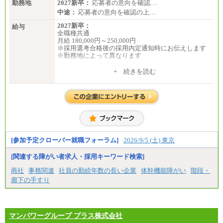
勤務地
2027新卒：
応募者の意向を確認…
中途：
応募者の意向を確認の上…
2027新卒：
給与
全職種共通
月給 180,000円～250,000円
※採用選考合格後の採用内定通知時にお伝えします
※勤務地によって異なります
中途：
+ 続きを読む
全職種共通
月給 200,000円～250,000円
入社時の処遇は経験・能力を考慮の上、当社規程に
より決定します。
具体的な金額は採用選考合格後に採用内定通知時に
お伝えします。
[参加予定クローバー就職フォーラム]
2026/9/5 (土) 東京
[関連する障がい者求人・採用キーワード検索]
商社
事務関連
社員の勤続年数の長い企業
体幹機能障がい
階段・
廊下の手すり
マンパワーグループ プラス株式会社