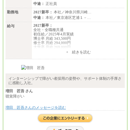
中途：
正社員
勤務地
2027新卒：
本社／神奈川県川崎…
中途：
本社／東京港区芝浦１－…
2027新卒：
給与
全社・全職種共通
初任給／2025年4月実績
博士卒 月給 343,500円
修士卒 月給 294,000円
大学卒 月給 269,000円
※試用期間の給与に変更はございません
+ 続きを読む
中途：
経験・能力を考慮し、下記を下限として決定しま
す。
2025年新卒初任給 大学卒／月給 大学卒269,000円
インターンシップで障がい者採用の姿勢や、サポート体制の手厚さ
に感動し入社。
増田 匠吾 さん
聴覚障がい
増田 匠吾さんのメッセージを読む