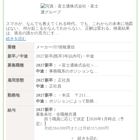
スマホが、なんでも教えてくれる時代。 でも、これからの未来に地図
はない。 何が起こるかなんてわからない。 正解は変わる。検索結果
は、過去の誰かの見方にす…
続きを読む
業種
メーカー/IT/情報通信
新卒／中途
2027新卒(既卒3年以内可)・中途
募集職種
2027新卒：
＜富士通株式会社＞…
中途：
事務職系のポジションな…
雇用形態
2027新卒：
正社員
中途：
正社員
勤務地
2027新卒：
・本店 〒211…
中途：
ポジションによって勤務…
2027新卒：
給与
募集各社・全職種共通
担う職責に応じて決定【2026年1月時点（予
定）】
月給284,000円または月給315,000円
※入社後早期から、自律的な業務遂行が求めら
+ 続きを読む