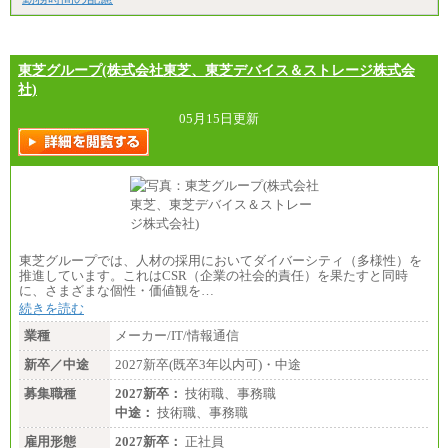
東芝グループ(株式会社東芝、東芝デバイス＆ストレージ株式会
社)
05月15日更新
東芝グループでは、人材の採用においてダイバーシティ（多様性）を
推進しています。これはCSR（企業の社会的責任）を果たすと同時
に、さまざまな個性・価値観を…
続きを読む
業種
メーカー/IT/情報通信
新卒／中途
2027新卒(既卒3年以内可)・中途
募集職種
2027新卒：
技術職、事務職
中途：
技術職、事務職
雇用形態
2027新卒：
正社員