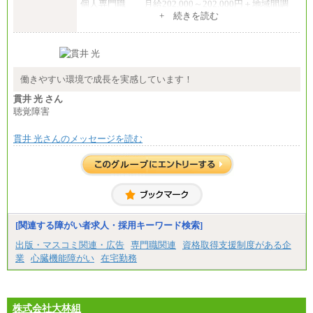
個人専門職 月給202,000～202,000円＋地域間調
整給
+ 続きを読む
※詳細はJTBキャリアサイトよりご確認ください。
■(株)JTB商事
総合職 月給208,000～235,000円
エリア総合職 月給180,000～205,000円＋地域手当
※詳細はJTBキャリアサイトよりご確認ください。
働きやすい環境で成長を実感しています！
■(株)JTBパブリッシング ※2027年新卒募集終了
貫井 光 さん
総合職 月給271,000円
聴覚障害
■(株)JTBビジネストラベルソリューションズ
貫井 光さんのメッセージを読む
総合職 月給220,000～230,000円＋地域間調整給
エリア総合職 月給206,000円～214,000＋地域間調
整給
※詳細はJTBキャリアサイトよりご確認ください。
■(株)JTBコミュニケーションデザイン
総合職 月給230,000円
みなし残業手当：20,000円（一律支給）※みなし
残業手当の残業時間は10.43時間。
[関連する障がい者求人・採用キーワード検索]
※超過勤務手当：みなし残業時間を超える残業時
出版・マスコミ関連・広告
専門職関連
資格取得支援制度がある企
間に応じて、時間外手当等を支給。
業
心臓機能障がい
在宅勤務
エリアサポート職 月給188,000円
※超過勤務手当：残業時間については全額時間外
手当を支給。
株式会社大林組
■（株）JTBグローバルマーケティング＆トラベル