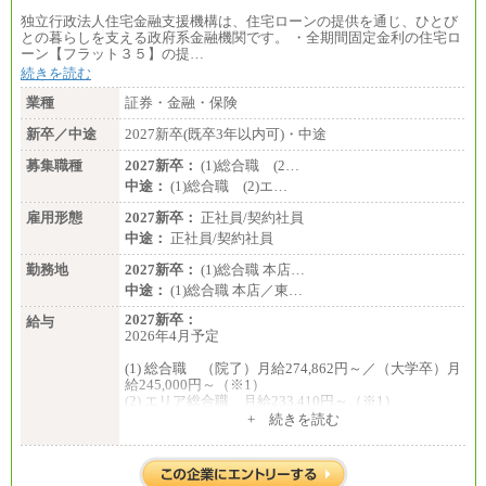
独立行政法人住宅金融支援機構は、住宅ローンの提供を通じ、ひとび
との暮らしを支える政府系金融機関です。 ・全期間固定金利の住宅ロ
ーン【フラット３５】の提…
続きを読む
業種
証券・金融・保険
新卒／中途
2027新卒(既卒3年以内可)・中途
募集職種
2027新卒：
(1)総合職 (2…
中途：
(1)総合職 (2)エ…
雇用形態
2027新卒：
正社員/契約社員
中途：
正社員/契約社員
勤務地
2027新卒：
(1)総合職 本店…
中途：
(1)総合職 本店／東…
2027新卒：
給与
2026年4月予定
(1) 総合職 （院了）月給274,862円～／（大学卒）月
給245,000円～（※1）
(2) エリア総合職 月給233,410円～（※1）
(3) アシスタントスタッフ 日給9,800円～12,500円
+ 続きを読む
（※2）
※１ 試用期間６か月（試用期間中も給与に変更
はございません）
※２ 勤務地により異なります