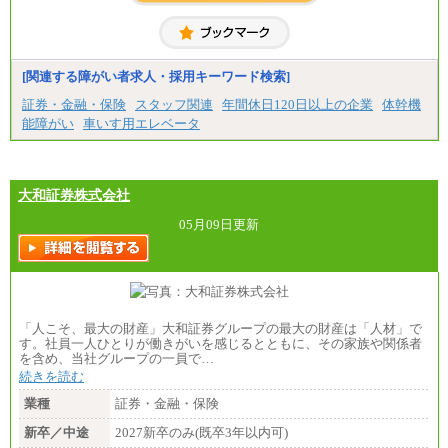
中途：
（1) 総合職 （院了）月給274,862円～／（大学卒）
月給245,000円～（※1）
(2) エリア総合職 月給233,410円～（※1）
(3) アシスタントスタッフ 日給9,800円～12,500円
[関連する障がい者求人・採用キーワード検索]
（※2）
※１ 試用期間６か月（試用期間中も給与に変更
証券・金融・保険
スタッフ関連
年間休日120日以上の企業
体幹機
なし）
能障がい
車いす用エレベータ
※２ 勤務地により異なる
大和証券株式会社
05月09日更新
「人こそ、最大の財産」大和証券グループの最大の財産は「人材」で
す。社員一人ひとりが働きがいを感じるとともに、その家族や関係者
を含め、当社グループの一員で…
続きを読む
業種
証券・金融・保険
新卒／中途
2027新卒のみ(既卒3年以内可)