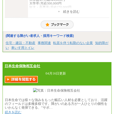
⑤月給20万円～25万円
大学卒/月給300,000円
⑥月給33万円～48万円
短大・高専卒/月給270,000円
⑦月給271,000円以上
+ 続きを読む
⑧～⑮月給200,000円〜月給400,000円
■拠点型職員※
⑯月給185,000円以上
大学院卒/月給256,000円～288,000円
⑰月給237,000円以上
大学卒/月給240,000円～270,000円
⑱月給212,000円以上
短大・高専卒/月給216,000円～243,000円
⑲東京：月給202,000 円以上 、京都：月給193,000 円
以上
■特定職員※
[関連する障がい者求人・採用キーワード検索]
⑳月給205,000円以上
大学院卒/月給234,000円～263,000円
㉑月給185,000 円以上
大学卒/月給219,000円～246,000円
住宅・建設・不動産
事務関連
転居を伴う転勤のない企業
知的障が
㉒月給185,000 円以上
短大・高専卒/月給197,000円～222,000円
い
車いす用トイレ
㉓月給224,500円以上
※全コース共通※ 能力・経験・勤務地などにより
※拠点型職員、特定職員の給与は、生活の拠点が定
異なります
まることによるメリットおよび地域ごとの生計費な
※試用期間中も給与に変更はございません。
どの地域差指数を勘案して拠点ごとに定めていま
す。
日本生命保険相互会社
中途：
全職種共通
04月16日更新
月給制
226,600円～390,100円（勤務地域等により異なりま
す）
・ご経験やスキルを考慮し、選考の中で決定いたし
ます。
・試用期間中も同額支給します。
日本生命では様々な強みをもった幅広い人材を必要としており、活躍
のフィールドは多種多様です。障がいのある方が一人ひとりの個性を
いかんなく発揮できる、“サポ…
続きを読む