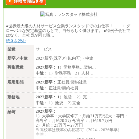
●世界最大級の人材サービス企業ランスタッドでのお仕事！ ∟グ
ローバルな安定基盤のもとで、自分らしく働けます。 ●特例子会社で
はなく、全社員が同じ職…
続きを読む
業種
サービス
新卒／中途
2027新卒(既卒3年以内可)・中途
募集職種
2027新卒：
1）労務事務…契約…
中途：
1）労務事務 2）人材…
雇用形態
2027新卒：
正社員/契約社員
中途：
正社員/契約社員
勤務地
2027新卒：
1）池袋 2）完…
中途：
1）池袋 2) 完全…
2027新卒：
給与
1）大学卒・大学院修了：月給21万円/短大・専門・
高専卒：月給20.5万円/高卒：月給19.7万円
2）月給：21万円～27万円
※高校卒は既卒のみ応募可（2024～2026年卒）
中途：