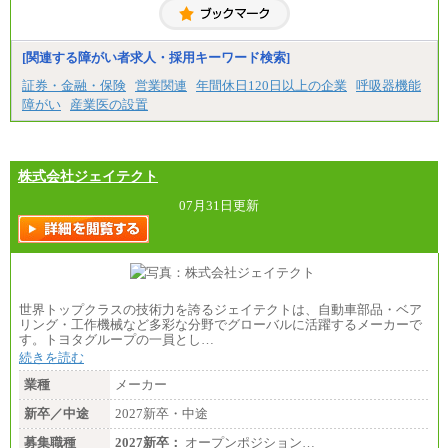
[関連する障がい者求人・採用キーワード検索]
証券・金融・保険
営業関連
年間休日120日以上の企業
呼吸器機能
障がい
産業医の設置
株式会社ジェイテクト
07月31日更新
世界トップクラスの技術力を誇るジェイテクトは、自動車部品・ベア
リング・工作機械など多彩な分野でグローバルに活躍するメーカーで
す。トヨタグループの一員とし…
続きを読む
業種
メーカー
新卒／中途
2027新卒・中途
募集職種
2027新卒：
オープンポジション…