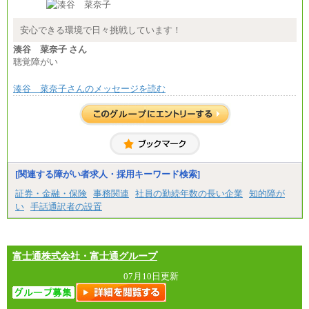
安心できる環境で日々挑戦しています！
湊谷 菜奈子 さん
聴覚障がい
湊谷 菜奈子さんのメッセージを読む
[関連する障がい者求人・採用キーワード検索]
証券・金融・保険
事務関連
社員の勤続年数の長い企業
知的障が
い
手話通訳者の設置
富士通株式会社・富士通グループ
07月10日更新