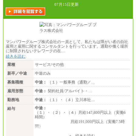
07月15日更新
マンパワーグループ株式会社の一員として、私たちは障がい者の自社
雇用と雇用に関するコンサルタントを行っています。通勤や働く場所
に制限されないテレワークの在…
続きを読む
業種
サービス/その他
新卒／中途
中途のみ
募集職種
中途：
（１）一般事務（通勤／…
雇用形態
中途：
契約社員/アルバイト・…
勤務地
中途：
（１）・（４）立川本社…
中途：
給与
（１）・（２）・（４）月給147,800円以上（実働6
時間）
月給191,000円以上（実働7.5時
間）
（３）月給191,000円以上（実働7.5時間）
+ 続きを読む