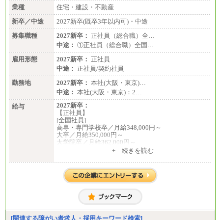
地により異なる。
業種
住宅・建設・不動産
〈東京・神奈川〉210,000 円
〈大阪・兵庫〉200,000 円
新卒／中途
2027新卒(既卒3年以内可)・中途
〈愛知〉194,500 円 〈福
岡〉185,000円
募集職種
2027新卒：
正社員（総合職）全…
中途：
①正社員（総合職）全国…
※基本給のみ（地域手当なし）
※試用期間中も給与変更なし
雇用形態
2027新卒：
正社員
中途：
中途：
正社員/契約社員
【阪急交通社】
◆正社員/総合職
勤務地
2027新卒：
本社(大阪・東京)…
月給250,000円～(※1)、247,000円～(※2)、242,000円
中途：
本社(大阪・東京)：2…
～(※3)、239,000円～(※4)、237,000円～（※5）
・月給は一律地域手当を含んだ金額を表示
2027新卒：
給与
（※1…36,000円、※2…33,000円、※3…28,000円、
【正社員】
※4…25,000円、※5…23,000円）
[全国社員]
・試用期間中も給与変更なし
高専・専門学校卒／月給348,000円～
大卒／月給350,000円～
◆正社員/基幹職
大学院卒／月給362,000円～
〈東京・神奈川〉月給219,000 円～ 〈大阪・兵庫〉
[地域社員]月給295,000円～
+ 続きを読む
月給209,000 円～
中途：
〈愛知〉月給194,500 円～ 〈福岡〉月給185,000 円～
【正社員】
・一律地域手当なし
[全国社員]月給348,000円～
・試用期間中も給与変更なし
[地域社員]月給295,000円～
※試用期間中も給与に変更はございません
◆契約社員
【契約社員】月給200,000円～
月給187,500円～(※1)、184,000円～(※2)、180,500円
～(※3)、170,500～(※4)、168,000円～（※5）
※1…東京都、埼玉県、千葉県、神奈川県
[関連する障がい者求人・採用キーワード検索]