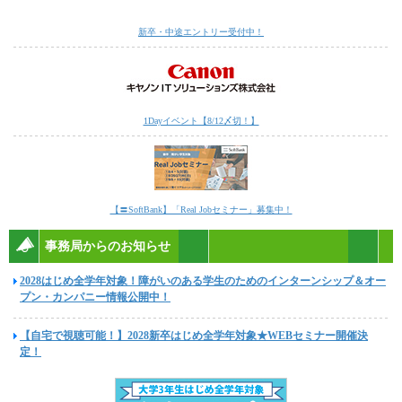
新卒・中途エントリー受付中！
1Dayイベント【8/12〆切！】
【〓SoftBank】「Real Jobセミナー」募集中！
事務局からのお知らせ
2028はじめ全学年対象！障がいのある学生のためのインターンシップ＆オー
プン・カンパニー情報公開中！
【自宅で視聴可能！】2028新卒はじめ全学年対象★WEBセミナー開催決
定！