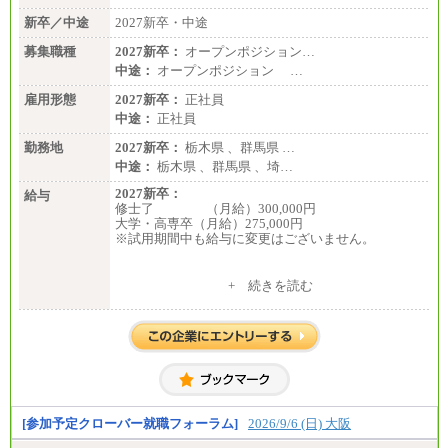
■I&Jデジタルイノベーション(株)
新卒／中途
2027新卒・中途
総合職 月給224,500～242,600円＋地域手当
※詳細はJTBキャリアサイトよりご確認ください。
募集職種
2027新卒：
オープンポジション…
＜有期社員コース＞
中途：
オープンポジション …
■(株)JTBビジネストランスフォーム
雇用形態
有期契約職 月給185,000～195,000円
2027新卒：
正社員
※詳細はJTBキャリアサイトよりご確認ください。
中途：
正社員
■(株)JTBパブリッシング ※2027年新卒募集終了
勤務地
2027新卒：
栃木県 、群馬県 …
総合職 月給241,000円
中途：
栃木県 、群馬県 、埼…
中途：
①月給227,000円以上
2027新卒：
給与
②月給212,000円以上
修士了 （月給）300,000円
③月給172,500円以上
大学・高専卒（月給）275,000円
④月給23万円～37万円
※試用期間中も給与に変更はございません。
⑤月給20万円～25万円
⑥月給33万円～48万円
⑦月給271,000円以上
中途：
+ 続きを読む
⑧～⑮月給200,000円〜月給400,000円
修士了 （月給）300,000円
⑯月給185,000円以上
大学・高専卒（月給）275,000円
⑰月給237,000円以上
※試用期間中も給与に変更はございません。
⑱月給212,000円以上
⑲東京：月給202,000 円以上 、京都：月給193,000 円
以上
⑳月給205,000円以上
㉑月給185,000 円以上
㉒月給185,000 円以上
[参加予定クローバー就職フォーラム]
2026/9/6 (日) 大阪
㉓月給224,500円以上
※全コース共通※ 能力・経験・勤務地などにより