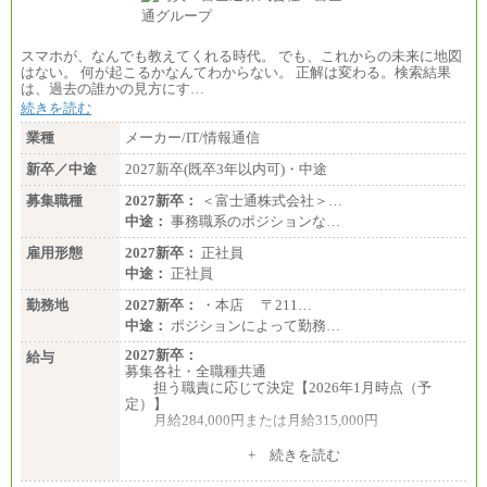
スマホが、なんでも教えてくれる時代。 でも、これからの未来に地図
はない。 何が起こるかなんてわからない。 正解は変わる。検索結果
は、過去の誰かの見方にす…
続きを読む
業種
メーカー/IT/情報通信
新卒／中途
2027新卒(既卒3年以内可)・中途
募集職種
2027新卒：
＜富士通株式会社＞…
中途：
事務職系のポジションな…
雇用形態
2027新卒：
正社員
中途：
正社員
勤務地
2027新卒：
・本店 〒211…
中途：
ポジションによって勤務…
2027新卒：
給与
募集各社・全職種共通
担う職責に応じて決定【2026年1月時点（予
定）】
月給284,000円または月給315,000円
※入社後早期から、自律的な業務遂行が求めら
+ 続きを読む
れる職務を担う方については、月額給与315,000円で
す。