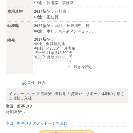
中途：
技術職、事務職
雇用形態
2027新卒：
正社員
中途：
正社員
勤務地
2027新卒：
本社／神奈川県川崎…
中途：
本社／東京港区芝浦１－…
2027新卒：
給与
全社・全職種共通
初任給／2025年4月実績
博士卒 月給 343,500円
修士卒 月給 294,000円
大学卒 月給 269,000円
※試用期間の給与に変更はございません
+ 続きを読む
中途：
経験・能力を考慮し、下記を下限として決定しま
す。
2025年新卒初任給 大学卒／月給 大学卒269,000円
インターンシップで障がい者採用の姿勢や、サポート体制の手厚さ
に感動し入社。
増田 匠吾 さん
聴覚障がい
増田 匠吾さんのメッセージを読む