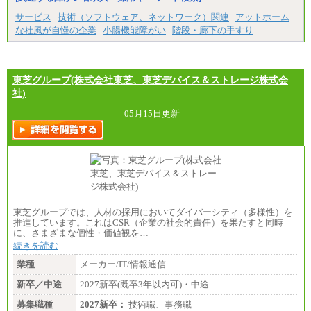
サービス
技術（ソフトウェア、ネットワーク）関連
アットホーム
な社風が自慢の企業
小腸機能障がい
階段・廊下の手すり
東芝グループ(株式会社東芝、東芝デバイス＆ストレージ株式会
社)
05月15日更新
東芝グループでは、人材の採用においてダイバーシティ（多様性）を
推進しています。これはCSR（企業の社会的責任）を果たすと同時
に、さまざまな個性・価値観を…
続きを読む
業種
メーカー/IT/情報通信
新卒／中途
2027新卒(既卒3年以内可)・中途
募集職種
2027新卒：
技術職、事務職