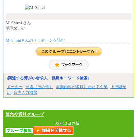
なお、高度なスキルや専門性を持ち、より高
い職責を担う方については、さらに高い金額を個別
に設定します。
※習熟度を上げるための育成が一定期間必要で
上司の指示に基づき職務を遂行する方については、
M. Shirai さん
月額給与284,000円となります。
聴覚障がい
※個別に設定する給与については、選考の過程
で決定していきます。
M. Shiraiさんのメッセージを読む
※上記に加え、所定労働時間外に勤務をした場
合には、時間外勤務手当を支給します。
※試用期間中も給与に変更はございません。
中途：
＜募集各社・全職種共通＞
月給21万円以上～
※試用期間中の給与に変更はありません。
[関連する障がい者求人・採用キーワード検索]
※経験・能力を考慮し、当社規定により決定いたし
メーカー
技術（その他）
事業内容が多岐にわたる企業
上肢障が
ます。
い
音声入力機器
阪急交通社グループ
05月13日更新