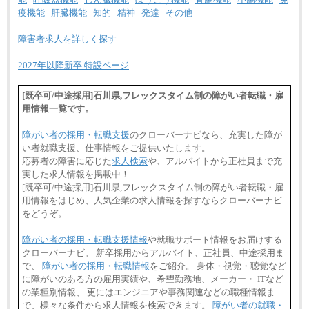
疫機能
肝臓機能
知的
精神
発達
その他
障害者求人を詳しく探す
2027年以降新卒 特設ページ
[既卒可/中途採用]石川県,フレックスタイム制の障がい者転職・雇
用情報一覧です。
障がい者の採用・転職支援
のクローバーナビなら、充実した障が
い者就職支援、仕事情報をご提供いたします。
応募者の障害に応じた
求人検索
や、アルバイトから正社員まで充
実した求人情報を掲載中！
[既卒可/中途採用]石川県,フレックスタイム制の障がい者転職・雇
用情報をはじめ、人気企業の求人情報を探すならクローバーナビ
をどうぞ。
障がい者の採用・転職支援情報
や就職サポート情報をお届けする
クローバーナビ。 新卒採用からアルバイト、正社員、中途採用ま
で、
障がい者の採用・転職情報
をご紹介。 身体・視覚・聴覚など
に障がいのある方の雇用実績や、希望勤務地、メーカー・ ITなど
の業種別情報、 更にはエンジニアや事務関連などの職種情報ま
で、様々な条件から求人情報を検索できます。
障がい者の就職・