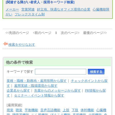
[関連する障がい者求人・採用キーワード検索]
異なります
※試用期間中も給与に変更はございません。
メーカー
営業関連
好立地、快適なオフィス環境の企業
心臓機能障
がい
フレックスタイム制
<<先頭のページ
<前のページ
1
次のページ>
最後のページ>>
検索をやりなおす
他の条件で検索
キーワードで探す
業種・職種・勤務地・雇用形態から探す
｜
チェックポイントから探
す
｜
雇用実績・職場環境から探す
企業名から探す
｜
先輩からのメッセージから探す
｜
PR情報から探
す
｜
セミナー・イベント情報から探す
[雇用実績]
視覚
聴覚
平衡機能
音声言語機能
上肢
下肢
体幹機能
心臓機
能
呼吸器機能
じん臓機能
ぼうこう機能
直腸機能
小腸機能
免