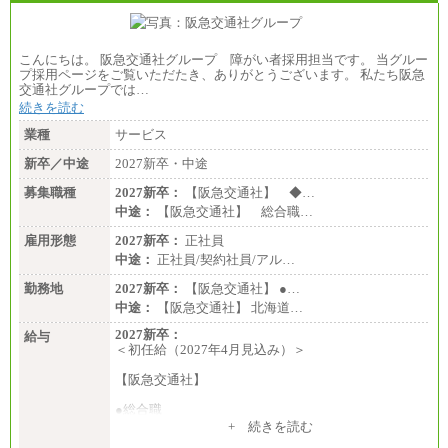
こんにちは。 阪急交通社グループ 障がい者採用担当です。 当グルー
プ採用ページをご覧いただたき、ありがとうございます。 私たち阪急
交通社グループでは…
続きを読む
業種
サービス
新卒／中途
2027新卒・中途
募集職種
2027新卒：
【阪急交通社】 ◆…
中途：
【阪急交通社】 総合職…
雇用形態
2027新卒：
正社員
中途：
正社員/契約社員/アル…
勤務地
2027新卒：
【阪急交通社】 ●…
中途：
【阪急交通社】 北海道…
2027新卒：
給与
＜初任給（2027年4月見込み）＞
【阪急交通社】
●総合職
・大学・院卒
+ 続きを読む
月給250,000円(※1)、247,000円(※2)、242,000円