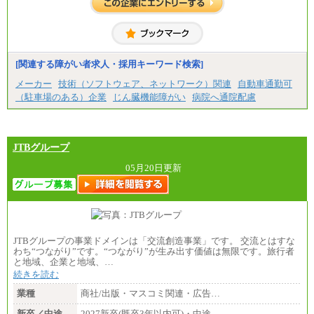
[関連する障がい者求人・採用キーワード検索]
メーカー
技術（ソフトウェア、ネットワーク）関連
自動車通勤可
（駐車場のある）企業
じん臓機能障がい
病院へ通院配慮
JTBグループ
05月20日更新
JTBグループの事業ドメインは「交流創造事業」です。 交流とはすな
わち“つながり”です。“つながり”が生み出す価値は無限です。旅行者
と地域、企業と地域、…
続きを読む
業種
商社/出版・マスコミ関連・広告…
新卒／中途
2027新卒(既卒3年以内可)・中途