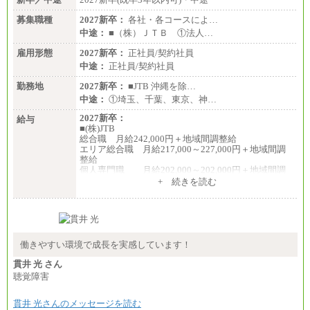
募集職種
2027新卒：
各社・各コースによ…
中途：
■（株）ＪＴＢ ①法人…
雇用形態
2027新卒：
正社員/契約社員
中途：
正社員/契約社員
勤務地
2027新卒：
■JTB 沖縄を除…
中途：
①埼玉、千葉、東京、神…
2027新卒：
給与
■(株)JTB
総合職 月給242,000円＋地域間調整給
エリア総合職 月給217,000～227,000円＋地域間調
整給
個人専門職 月給202,000～202,000円＋地域間調
整給
+ 続きを読む
※詳細はJTBキャリアサイトよりご確認ください。
■(株)JTB商事
総合職 月給208,000～235,000円
エリア総合職 月給180,000～205,000円＋地域手当
※詳細はJTBキャリアサイトよりご確認ください。
働きやすい環境で成長を実感しています！
■(株)JTBパブリッシング ※2027年新卒募集終了
貫井 光 さん
総合職 月給271,000円
聴覚障害
■(株)JTBビジネストラベルソリューションズ
貫井 光さんのメッセージを読む
総合職 月給220,000～230,000円＋地域間調整給