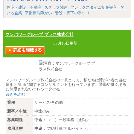
※2…大阪府、京都府、兵庫県、滋賀県
住宅・建設・不動産
スタッフ関連
フレックスタイム制を導入して
※3…愛知県、静岡県
※4…北海道、宮城県、栃木県、群馬県、長野県、新
いる企業
平衡機能障がい
階段・廊下の手すり
潟県、富山県、石川県、岡山県、広島県、山口県、
香川県、福岡県
※5…青森県、鳥取県、島根県、愛媛県、高知県、大
分県、長崎県、熊本県、宮崎県、鹿児島県、沖縄
マンパワーグループ プラス株式会社
県、福島県、山形県
07月15日更新
◆パート・アルバイト
時給制：最低時給額 1,050円～ ※勤務地により異な
る。
【エアサーブ】
月給223,000円～
・試用期間中も給与変更なし
マンパワーグループ株式会社の一員として、私たちは障がい者の自社
雇用と雇用に関するコンサルタントを行っています。通勤や働く場所
に制限されないテレワークの在…
続きを読む
業種
サービス/その他
新卒／中途
中途のみ
募集職種
中途：
（１）一般事務（通勤／…
雇用形態
中途：
契約社員/アルバイト・…