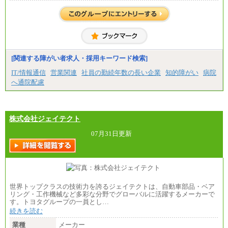
エリア総合職 月給206,000円～214,000＋地域間調
整給
※詳細はJTBキャリアサイトよりご確認ください。
■(株)JTBコミュニケーションデザイン
総合職 月給230,000円
みなし残業手当：20,000円（一律支給）※みなし
残業手当の残業時間は10.43時間。
[関連する障がい者求人・採用キーワード検索]
※超過勤務手当：みなし残業時間を超える残業時
IT/情報通信
営業関連
社員の勤続年数の長い企業
知的障がい
病院
間に応じて、時間外手当等を支給。
へ通院配慮
エリアサポート職 月給188,000円
※超過勤務手当：残業時間については全額時間外
手当を支給。
株式会社ジェイテクト
■（株）JTBグローバルマーケティング＆トラベル
総合職 月給242,000円＋地域間調整給
訪日事業職 月給202,000～227,000円＋地域間調整
07月31日更新
給
※詳細はJTBキャリアサイトよりご確認ください。
■(株)JTBビジネストランスフォーム
総合職 月給205,000～225,000円＋地域間調整給
エリア総合職 月給185,000円＋地域間調整給
世界トップクラスの技術力を誇るジェイテクトは、自動車部品・ベア
※詳細はJTBキャリアサイトよりご確認ください。
リング・工作機械など多彩な分野でグローバルに活躍するメーカーで
す。トヨタグループの一員とし…
■(株)JTBデータサービス ※2027年新卒募集終了
総合職 月給186,000～194,000円＋地域手当
続きを読む
※詳細はJTBキャリアサイトよりご確認ください。
業種
メーカー