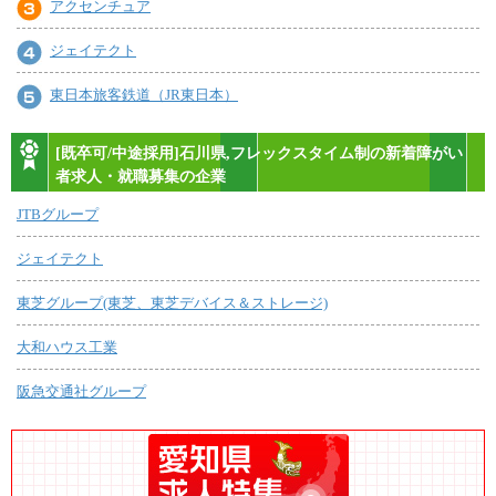
アクセンチュア
ジェイテクト
東日本旅客鉄道（JR東日本）
[既卒可/中途採用]石川県,フレックスタイム制の新着障がい
者求人・就職募集の企業
JTBグループ
ジェイテクト
東芝グループ(東芝、東芝デバイス＆ストレージ)
大和ハウス工業
阪急交通社グループ