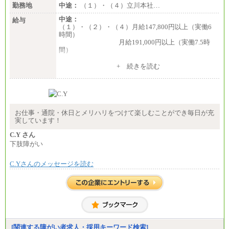
勤務地
中途：
（１）・（４）立川本社…
中途：
給与
（１）・（２）・（４）月給147,800円以上（実働6
時間）
月給191,000円以上（実働7.5時
間）
（３）月給191,000円以上（実働7.5時間）
+ 続きを読む
（５）月給147,800円以上（実働6時間）
-----
時給 1,226円（実働4.5時間）
※基本給に加算して以下手当有（いずれも時
間額換算額）
お仕事・通院・休日とメリハリをつけて楽しむことができ毎日が充
・退職金相当手当 37円
実しています！
・賞与相当手当 127円
合計時給額 1,390円
C.Y さん
下肢障がい
※全ての求人において試用期間中も給与に変更はご
ざいません。
C.Yさんのメッセージを読む
[関連する障がい者求人・採用キーワード検索]