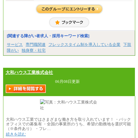
(※3)、239,000円(※4)、237,000円（※5）
・専門・短大卒
月給229,500円(※1)、226,500円(※2)、221,500円
(※3)、218,500円(※4)、216,500円（※5）
※1…東京都、埼玉県、千葉県、神奈川県
※2…大阪府、京都府、兵庫県、滋賀県
[関連する障がい者求人・採用キーワード検索]
※3…愛知県、静岡県
※4…北海道、宮城県、栃木県、群馬県、長野県、新
サービス
専門職関連
フレックスタイム制を導入している企業
下肢
潟県、富山県、石川県、岡山県、広島県、山口県、
障がい
独身寮・社宅
香川県、福岡県
※5…青森県、鳥取県、島根県、愛媛県、高知県、大
分県、長崎県、熊本県、宮崎県、鹿児島県、沖縄
県、福島県、山形県
・月給には一律地域手当を含んだ金額を表示
大和ハウス工業株式会社
（一律地域手当：※1…36,000円、※2…33,000円、
※3…28,000円、※4…25,000円、※5…23,000円）
06月08日更新
・試用期間中も給与変更なし
●基幹職（地域限定社員）
・大学・院卒／月給185,000 円～219,000 円 ※勤務地
により異なる。
〈東京・神奈川〉219,000 円
〈大阪・兵庫〉209,000 円
大和ハウス工業ではさまざまな働き方を取り入れています！ ・バック
〈愛知〉194,500 円 〈福岡〉1
オフィスでの募集有 ・全国の事業所のうち、希望の勤務地を選択可能
85,000 円
（※条件あり） ・フレ…
続きを読む
・専門・短大卒／月給185,000 円～210,000 円 ※勤務