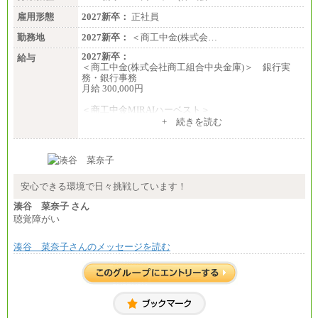
岡〉185,000円
雇用形態
2027新卒：
正社員
※基本給のみ（地域手当なし）
勤務地
2027新卒：
＜商工中金(株式会…
※試用期間中も給与変更なし
中途：
2027新卒：
給与
【阪急交通社】
＜商工中金(株式会社商工組合中央金庫)＞ 銀行実
◆正社員/総合職
務・銀行事務
月給250,000円～(※1)、247,000円～(※2)、242,000円
月給 300,000円
～(※3)、239,000円～(※4)、237,000円～（※5）
・月給は一律地域手当を含んだ金額を表示
＜商工中金MIRAIハーベスト＞
（※1…36,000円、※2…33,000円、※3…28,000円、
月給 230,000円
+ 続きを読む
※4…25,000円、※5…23,000円）
※試用期間中も給与に変更はございません
・試用期間中も給与変更なし
◆正社員/基幹職
〈東京・神奈川〉月給219,000 円～ 〈大阪・兵庫〉
月給209,000 円～
安心できる環境で日々挑戦しています！
〈愛知〉月給194,500 円～ 〈福岡〉月給185,000 円～
・一律地域手当なし
湊谷 菜奈子 さん
・試用期間中も給与変更なし
聴覚障がい
◆契約社員
月給187,500円～(※1)、184,000円～(※2)、180,500円
湊谷 菜奈子さんのメッセージを読む
～(※3)、170,500～(※4)、168,000円～（※5）
※1…東京都、埼玉県、千葉県、神奈川県
※2…大阪府、京都府、兵庫県、滋賀県
※3…愛知県、静岡県
※4…北海道、宮城県、栃木県、群馬県、長野県、新
潟県、富山県、石川県、岡山県、広島県、山口県、