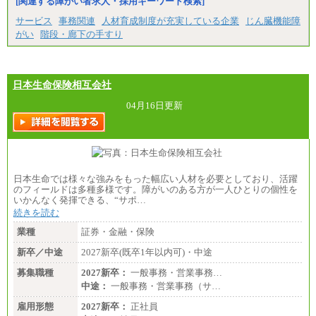
[関連する障がい者求人・採用キーワード検索]
サービス
事務関連
人材育成制度が充実している企業
じん臓機能障
がい
階段・廊下の手すり
日本生命保険相互会社
04月16日更新
日本生命では様々な強みをもった幅広い人材を必要としており、活躍
のフィールドは多種多様です。障がいのある方が一人ひとりの個性を
いかんなく発揮できる、“サポ…
続きを読む
業種
証券・金融・保険
新卒／中途
2027新卒(既卒1年以内可)・中途
募集職種
2027新卒：
一般事務・営業事務…
中途：
一般事務・営業事務（サ…
雇用形態
2027新卒：
正社員