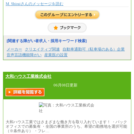
M. Shiraiさんのメッセージを読む
※上記に加え、所定労働時間外に勤務をした場
合には、時間外勤務手当を支給します。
※試用期間中も給与に変更はございません。
中途：
＜募集各社・全職種共通＞
月給21万円以上～
※試用期間中の給与に変更はありません。
[関連する障がい者求人・採用キーワード検索]
※経験・能力を考慮し、当社規定により決定いたし
メーカー
クリエイティブ関連
自動車通勤可（駐車場のある）企業
ます。
音声言語機能障がい
産業医の設置
大和ハウス工業株式会社
06月08日更新
大和ハウス工業ではさまざまな働き方を取り入れています！ ・バック
オフィスでの募集有 ・全国の事業所のうち、希望の勤務地を選択可能
（※条件あり） ・フレ…