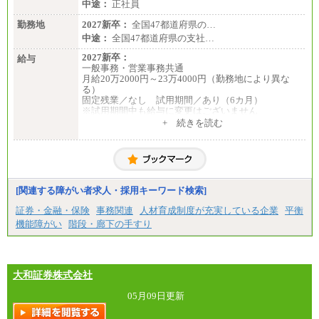
中途：
正社員
勤務地
2027新卒：
全国47都道府県の…
中途：
全国47都道府県の支社…
2027新卒：
給与
一般事務・営業事務共通
月給20万2000円～23万4000円（勤務地により異な
る）
固定残業／なし 試用期間／あり（6カ月）
※試用期間中も給与に変更はございません
中途：
+ 続きを読む
一般事務・営業事務共通
月給20万2000円～23万4000円（勤務地により異な
る）
固定残業／なし 試用期間／あり（6か月）
※試用期間中も給与に変更はございません。
[関連する障がい者求人・採用キーワード検索]
証券・金融・保険
事務関連
人材育成制度が充実している企業
平衡
機能障がい
階段・廊下の手すり
大和証券株式会社
05月09日更新