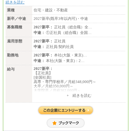
続きを読む
業種
住宅・建設・不動産
新卒／中途
2027新卒(既卒3年以内可)・中途
募集職種
2027新卒：
正社員（総合職）全…
中途：
①正社員（総合職）全国…
雇用形態
2027新卒：
正社員
中途：
正社員/契約社員
勤務地
2027新卒：
本社(大阪・東京)…
中途：
本社(大阪・東京)：2…
2027新卒：
給与
【正社員】
[全国社員]
高専・専門学校卒／月給348,000円～
大卒／月給350,000円～
大学院卒／月給362,000円～
[地域社員]月給295,000円～
+ 続きを読む
中途：
【正社員】
[全国社員]月給348,000円～
[地域社員]月給295,000円～
※試用期間中も給与に変更はございません
【契約社員】月給200,000円～