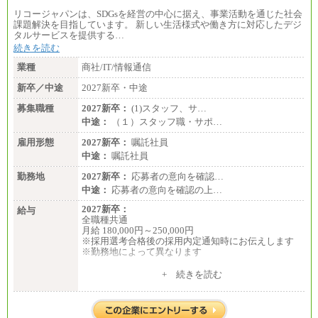
札幌 ：時給1,100円～1,450円
リコージャパンは、SDGsを経営の中心に据え、事業活動を通じた社会
東京 ：時給1,226円～1,400円
課題解決を目指しています。 新しい生活様式や働き方に対応したデジ
横浜 ：時給1,225円～
タルサービスを提供する…
川口 ：時給1,150円～
続きを読む
大阪 ：時給1,177円～1,400円
佐世保：時給1,035円～
業種
商社/IT/情報通信
沖縄 ：時給1,025円～1,350円
※給与は実務経験・職種・配属部署によって異なり
新卒／中途
2027新卒・中途
ます
※交通費：月5万円まで
募集職種
2027新卒：
(1)スタッフ、サ…
中途：
（１）スタッフ職・サポ…
雇用形態
2027新卒：
嘱託社員
中途：
嘱託社員
勤務地
2027新卒：
応募者の意向を確認…
中途：
応募者の意向を確認の上…
2027新卒：
給与
全職種共通
月給 180,000円～250,000円
※採用選考合格後の採用内定通知時にお伝えします
※勤務地によって異なります
中途：
+ 続きを読む
全職種共通
月給 200,000円～250,000円
入社時の処遇は経験・能力を考慮の上、当社規程に
より決定します。