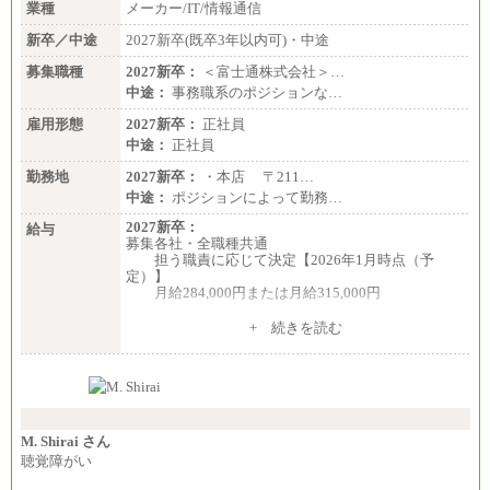
業種
メーカー/IT/情報通信
新卒／中途
2027新卒(既卒3年以内可)・中途
募集職種
2027新卒：
＜富士通株式会社＞…
中途：
事務職系のポジションな…
雇用形態
2027新卒：
正社員
中途：
正社員
勤務地
2027新卒：
・本店 〒211…
中途：
ポジションによって勤務…
2027新卒：
給与
募集各社・全職種共通
担う職責に応じて決定【2026年1月時点（予
定）】
月給284,000円または月給315,000円
※入社後早期から、自律的な業務遂行が求めら
+ 続きを読む
れる職務を担う方については、月額給与315,000円で
す。
なお、高度なスキルや専門性を持ち、より高
い職責を担う方については、さらに高い金額を個別
に設定します。
※習熟度を上げるための育成が一定期間必要で
上司の指示に基づき職務を遂行する方については、
M. Shirai さん
月額給与284,000円となります。
聴覚障がい
※個別に設定する給与については、選考の過程
で決定していきます。