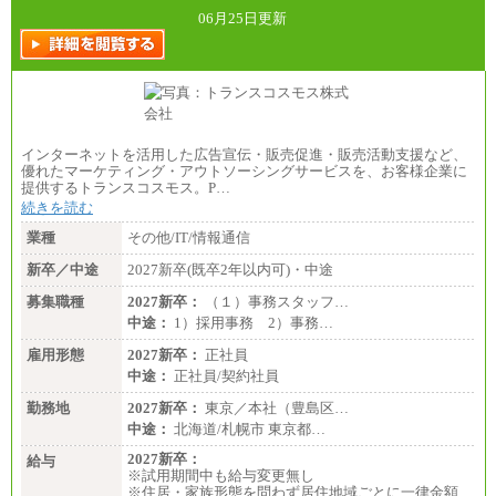
全職種共通
06月25日更新
月給制
226,600円～390,100円（勤務地域等により異なりま
す）
・ご経験やスキルを考慮し、選考の中で決定いたし
ます。
・試用期間中も同額支給します。
インターネットを活用した広告宣伝・販売促進・販売活動支援など、
優れたマーケティング・アウトソーシングサービスを、お客様企業に
提供するトランスコスモス。P…
続きを読む
業種
その他/IT/情報通信
新卒／中途
2027新卒(既卒2年以内可)・中途
募集職種
2027新卒：
（１）事務スタッフ…
中途：
1）採用事務 2）事務…
雇用形態
2027新卒：
正社員
中途：
正社員/契約社員
勤務地
2027新卒：
東京／本社（豊島区…
中途：
北海道/札幌市 東京都…
2027新卒：
給与
※試用期間中も給与変更無し
※住居・家族形態を問わず居住地域ごとに一律金額