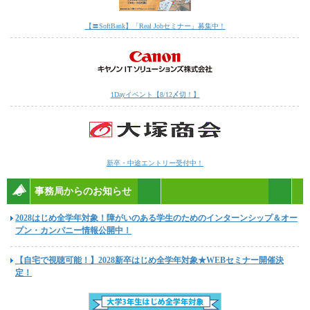
【〓SoftBank】「Real Jobセミナー」募集中！
1Dayイベント【8/12〆切！】
新卒・中途エントリー受付中！
事務局からのお知らせ
2028はじめ全学年対象！障がいのある学生のためのインターンシップ＆オー
プン・カンパニー情報公開中！
【自宅で視聴可能！】2028新卒はじめ全学年対象★WEBセミナー開催決
定！