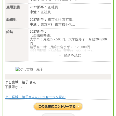
雇用形態
2027新卒：
正社員
中途：
正社員
勤務地
2027新卒：
東京本社 東京都…
中途：
東京本社 東京都千代…
2027新卒：
給与
【全職種共通】
大学卒：月給277,500円、大学院修了：月給294,000
円
諸手当一律（月給に含まず）：28,000円
※試用期間中も給与に変更はございません
中途：
+ 続きを読む
【全職種共通】
月給370,000円～
※経験・能力等を考慮の上、当社規定により決定し
ます。
※試用期間中も給与に変更はございません。
※想定年収 6,000,000円～（住居費補助、子手当など
の各種手当を含む金額です）
ぐし宮城 綾子 さん
下肢障がい
ぐし宮城 綾子さんのメッセージを読む