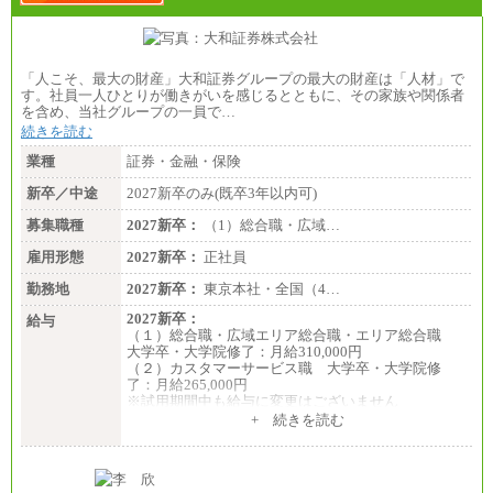
「人こそ、最大の財産」大和証券グループの最大の財産は「人材」で
す。社員一人ひとりが働きがいを感じるとともに、その家族や関係者
を含め、当社グループの一員で…
続きを読む
業種
証券・金融・保険
新卒／中途
2027新卒のみ(既卒3年以内可)
募集職種
2027新卒：
（1）総合職・広域…
雇用形態
2027新卒：
正社員
勤務地
2027新卒：
東京本社・全国（4…
2027新卒：
給与
（１）総合職・広域エリア総合職・エリア総合職
大学卒・大学院修了：月給310,000円
（２）カスタマーサービス職 大学卒・大学院修
了：月給265,000円
※試用期間中も給与に変更はございません
+ 続きを読む