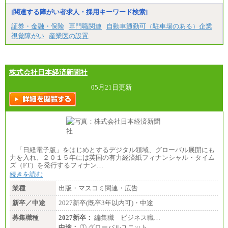
香川県、福岡県
[関連する障がい者求人・採用キーワード検索]
※5…青森県、鳥取県、島根県、愛媛県、高知県、大
分県、長崎県、熊本県、宮崎県、鹿児島県、沖縄
証券・金融・保険
専門職関連
自動車通勤可（駐車場のある）企業
県、福島県、山形県
視覚障がい
産業医の設置
◆パート・アルバイト
時給制：最低時給額 1,050円～ ※勤務地により異な
る。
株式会社日本経済新聞社
【エアサーブ】
月給223,000円～
05月21日更新
・試用期間中も給与変更なし
「日経電子版」をはじめとするデジタル領域、グローバル展開にも
力を入れ、２０１５年には英国の有力経済紙フィナンシャル・タイム
ズ（FT）を発行するフィナン…
続きを読む
業種
出版・マスコミ関連・広告
新卒／中途
2027新卒(既卒3年以内可)・中途
募集職種
2027新卒：
編集職 ビジネス職…
中途：
① グローバルユニット…