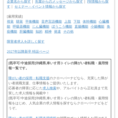
企業名から探す
｜
先輩からのメッセージから探す
｜
PR情報から探
す
｜
セミナー・イベント情報から探す
[雇用実績]
視覚
聴覚
平衡機能
音声言語機能
上肢
下肢
体幹機能
心臓機
能
呼吸器機能
じん臓機能
ぼうこう機能
直腸機能
小腸機能
免
疫機能
肝臓機能
知的
精神
発達
その他
障害者求人を詳しく探す
2027年以降新卒 特設ページ
[既卒可/中途採用]沖縄県,車いす用トイレの障がい者転職・雇用情
報一覧です。
障がい者の採用・転職支援
のクローバーナビなら、充実した障が
い者就職支援、仕事情報をご提供いたします。
応募者の障害に応じた
求人検索
や、アルバイトから正社員まで充
実した求人情報を掲載中！
[既卒可/中途採用]沖縄県,車いす用トイレの障がい者転職・雇用情
報をはじめ、人気企業の求人情報を探すならクローバーナビをど
うぞ。