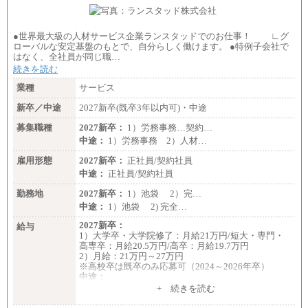
●世界最大級の人材サービス企業ランスタッドでのお仕事！ ∟グ
ローバルな安定基盤のもとで、自分らしく働けます。 ●特例子会社で
はなく、全社員が同じ職…
続きを読む
業種
サービス
新卒／中途
2027新卒(既卒3年以内可)・中途
募集職種
2027新卒：
1）労務事務…契約…
中途：
1）労務事務 2）人材…
雇用形態
2027新卒：
正社員/契約社員
中途：
正社員/契約社員
勤務地
2027新卒：
1）池袋 2）完…
中途：
1）池袋 2) 完全…
2027新卒：
給与
1）大学卒・大学院修了：月給21万円/短大・専門・
高専卒：月給20.5万円/高卒：月給19.7万円
2）月給：21万円～27万円
※高校卒は既卒のみ応募可（2024～2026年卒）
中途：
1）月給：21万円～25万円
+ 続きを読む
2）月給：21万円～27万円