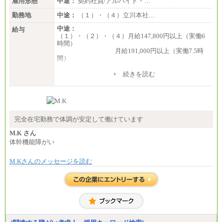
雇用形態
中途：
契約社員/アルバイト・…
勤務地
中途：
（１）・（４）立川本社…
中途：
給与
（１）・（２）・（４）月給147,800円以上（実働6
時間）
月給191,000円以上（実働7.5時
間）
（３）月給191,000円以上（実働7.5時間）
+ 続きを読む
（５）月給147,800円以上（実働6時間）
-----
時給 1,226円（実働4.5時間）
※基本給に加算して以下手当有（いずれも時
間額換算額）
完全在宅勤務で体調が安定して働けています
・退職金相当手当 37円
・賞与相当手当 127円
M.K さん
合計時給額 1,390円
体幹機能障がい
※全ての求人において試用期間中も給与に変更はご
M.Kさんのメッセージを読む
ざいません。