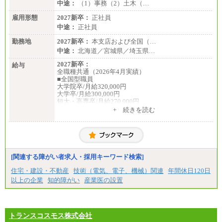
中途：
（1）事務（2）土木（…
雇用形態
2027新卒：
正社員
中途：
正社員
勤務地
2027新卒：
本支店および全国（…
中途：
北海道／宮城県／埼玉県…
2027新卒：
給与
全職種共通（2026年4月実績）
■全国型職員
大学院卒/月給320,000円
大学卒/月給300,000円
短大・高専卒/月給270,000円
+ 続きを読む
■拠点型職員※
大学院卒/月給256,000円～288,000円
大学卒/月給240,000円～270,000円
短大・高専卒/月給216,000円～243,000円
■特定職員※
[関連する障がい者求人・採用キーワード検索]
大学院卒/月給234,000円～263,000円
大学卒/月給219,000円～246,000円
住宅・建設・不動産
技術（電気、電子、機械）関連
年間休日120日
短大・高専卒/月給197,000円～222,000円
以上の企業
知的障がい
産業医の設置
※拠点型職員、特定職員の給与は、生活の拠点が定
まることによるメリットおよび地域ごとの生計費な
どの地域差指数を勘案して拠点ごとに定めていま
す。
トランスコスモス株式会社
中途：