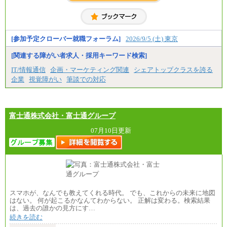
具体的な金額は採用選考合格後に採用内定通知時に
お伝えします。
[参加予定クローバー就職フォーラム]
2026/9/5 (土) 東京
[関連する障がい者求人・採用キーワード検索]
IT/情報通信
企画・マーケティング関連
シェアトップクラスを誇る
企業
視覚障がい
筆談での対応
富士通株式会社・富士通グループ
07月10日更新
スマホが、なんでも教えてくれる時代。 でも、これからの未来に地図
はない。 何が起こるかなんてわからない。 正解は変わる。検索結果
は、過去の誰かの見方にす…
続きを読む