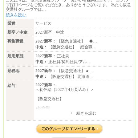
こんにちは。 阪急交通社グループ 障がい者採用担当です。 当グルー
プ採用ページをご覧いただたき、ありがとうございます。 私たち阪急
交通社グループでは…
続きを読む
業種
サービス
新卒／中途
2027新卒・中途
募集職種
2027新卒：
【阪急交通社】 ◆…
中途：
【阪急交通社】 総合職…
雇用形態
2027新卒：
正社員
中途：
正社員/契約社員/アル…
勤務地
2027新卒：
【阪急交通社】 ●…
中途：
【阪急交通社】 北海道…
2027新卒：
給与
＜初任給（2027年4月見込み）＞
【阪急交通社】
●総合職
・大学・院卒
+ 続きを読む
月給250,000円(※1)、247,000円(※2)、242,000円
(※3)、239,000円(※4)、237,000円（※5）
・専門・短大卒
月給229,500円(※1)、226,500円(※2)、221,500円