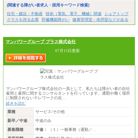
[関連する障がい者求人・採用キーワード検索]
住宅・建設・不動産
技術（電気、電子、機械）関連
シェアトップ
クラスを誇る企業
肝臓機能障がい
健康管理室・休憩室などがある
マンパワーグループ プラス株式会社
07月15日更新
マンパワーグループ株式会社の一員として、私たちは障がい者の自社
雇用と雇用に関するコンサルタントを行っています。通勤や働く場所
に制限されないテレワークの在…
続きを読む
業種
サービス/その他
新卒／中途
中途のみ
募集職種
中途：
（１）一般事務（通勤／…