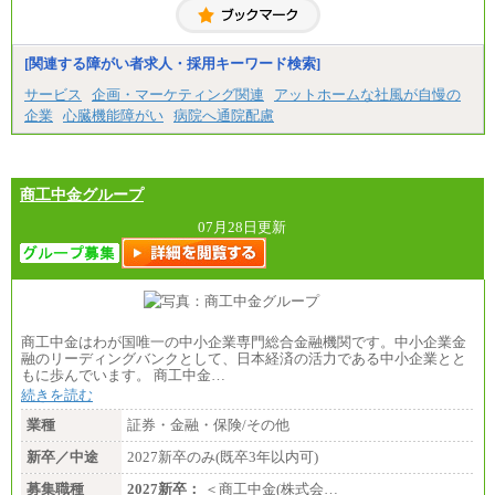
(※3)、218,500円(※4)、216,500円（※5）
※1…東京都、埼玉県、千葉県、神奈川県
※2…大阪府、京都府、兵庫県、滋賀県
[関連する障がい者求人・採用キーワード検索]
※3…愛知県、静岡県
※4…北海道、宮城県、栃木県、群馬県、長野県、新
サービス
企画・マーケティング関連
アットホームな社風が自慢の
潟県、富山県、石川県、岡山県、広島県、山口県、
企業
心臓機能障がい
病院へ通院配慮
香川県、福岡県
※5…青森県、鳥取県、島根県、愛媛県、高知県、大
分県、長崎県、熊本県、宮崎県、鹿児島県、沖縄
県、福島県、山形県
・月給には一律地域手当を含んだ金額を表示
商工中金グループ
（一律地域手当：※1…36,000円、※2…33,000円、
※3…28,000円、※4…25,000円、※5…23,000円）
07月28日更新
・試用期間中も給与変更なし
●基幹職（地域限定社員）
・大学・院卒／月給185,000 円～219,000 円 ※勤務地
により異なる。
〈東京・神奈川〉219,000 円
商工中金はわが国唯一の中小企業専門総合金融機関です。中小企業金
〈大阪・兵庫〉209,000 円
融のリーディングバンクとして、日本経済の活力である中小企業とと
〈愛知〉194,500 円 〈福岡〉1
もに歩んでいます。 商工中金…
85,000 円
続きを読む
・専門・短大卒／月給185,000 円～210,000 円 ※勤務
業種
証券・金融・保険/その他
地により異なる。
〈東京・神奈川〉210,000 円
新卒／中途
2027新卒のみ(既卒3年以内可)
〈大阪・兵庫〉200,000 円
募集職種
〈愛知〉194,500 円 〈福
2027新卒：
＜商工中金(株式会…