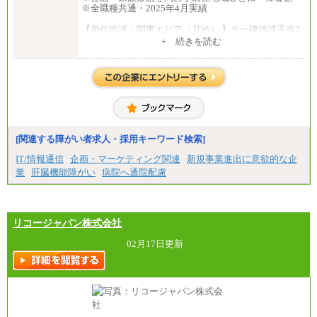
※全職種共通・2025年4月実績
【居住地域：関東エリア（月給） 】※一律地域手当2
5,000円含む
+ 続きを読む
大学院卒：276,100円
大学卒：250,000円
高専卒：244,800円
短大・専門3年制卒：235,300円
短大・専門2年制卒：222,600円
専門1年制卒：212,900円
【居住地域：関西エリア（月給） 】※一律地域手当1
5,000円含む
[関連する障がい者求人・採用キーワード検索]
大学院卒：266,100円
大学卒：240,000円
IT/情報通信
企画・マーケティング関連
新規事業進出に意欲的な企
高専卒：234,800円
業
肝臓機能障がい
病院へ通院配慮
短大・専門3年制卒：225,300円
短大・専門2年制卒：212,600円
専門1年制卒：202,900円
中途：
【全職種共通】
リコージャパン株式会社
〔正社員〕
月給212,900円～330,000円
02月17日更新
※実務経験に応じてご相談させていただきます（上
記金額を超える可能性あり）
※職種8）を除き、正社員の場合勤務地は本社のみと
なります
※交通費：月5万円まで
〔契約社員〕