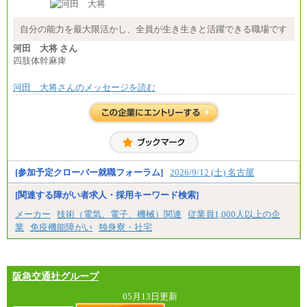
※試用期間中も給与に変更はございません
自分の能力を最大限活かし、全員が生き生きと活躍できる職場です
河田 大将 さん
四肢体幹麻痺
河田 大将さんのメッセージを読む
[参加予定クローバー就職フォーラム]
2026/9/12 (土) 名古屋
[関連する障がい者求人・採用キーワード検索]
メーカー
技術（電気、電子、機械）関連
従業員1,000人以上の企
業
免疫機能障がい
独身寮・社宅
阪急交通社グループ
05月13日更新