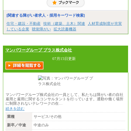
【契約社員】月給200,000円～
[関連する障がい者求人・採用キーワード検索]
住宅・建設・不動産
技術（建築、土木）関連
人材育成制度が充実
している企業
聴覚障がい
拡大読書機器
マンパワーグループ プラス株式会社
07月15日更新
マンパワーグループ株式会社の一員として、私たちは障がい者の自社
雇用と雇用に関するコンサルタントを行っています。通勤や働く場所
に制限されないテレワークの在…
続きを読む
業種
サービス/その他
新卒／中途
中途のみ