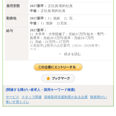
雇用形態
2027新卒：
正社員/契約社員
中途：
正社員/契約社員
勤務地
2027新卒：
1）池袋 2）完…
中途：
1）池袋 2) 完全…
2027新卒：
給与
1）大学卒・大学院修了：月給21万円/短大・専門・
高専卒：月給20.5万円/高卒：月給19.7万円
2）月給：21万円～27万円
※高校卒は既卒のみ応募可（2024～2026年卒）
中途：
1）月給：21万円～25万円
+ 続きを読む
2）月給：21万円～27万円
[関連する障がい者求人・採用キーワード検索]
サービス
スタッフ関連
資格取得支援制度がある企業
聴覚障がい
車いす用トイレ