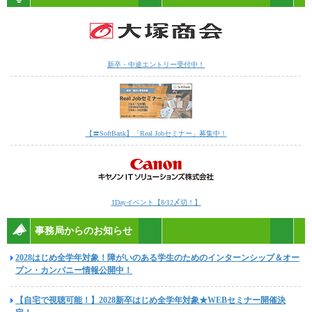
新卒・中途エントリー受付中！
【〓SoftBank】「Real Jobセミナー」募集中！
1Dayイベント【8/12〆切！】
事務局からのお知らせ
2028はじめ全学年対象！障がいのある学生のためのインターンシップ＆オー
プン・カンパニー情報公開中！
【自宅で視聴可能！】2028新卒はじめ全学年対象★WEBセミナー開催決