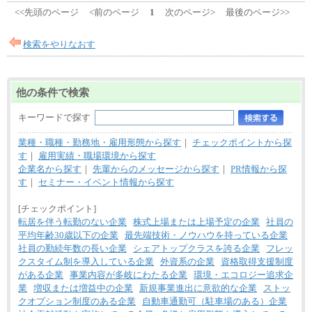
<<先頭のページ
<前のページ
1
次のページ>
最後のページ>>
検索をやりなおす
他の条件で検索
キーワードで探す
業種・職種・勤務地・雇用形態から探す
｜
チェックポイントから探
す
｜
雇用実績・職場環境から探す
企業名から探す
｜
先輩からのメッセージから探す
｜
PR情報から探
す
｜
セミナー・イベント情報から探す
[チェックポイント]
転居を伴う転勤のない企業
株式上場または上場予定の企業
社員の
平均年齢30歳以下の企業
最先端技術・ノウハウを持っている企業
社員の勤続年数の長い企業
シェアトップクラスを誇る企業
フレッ
クスタイム制を導入している企業
外資系の企業
資格取得支援制度
がある企業
事業内容が多岐にわたる企業
環境・エコロジー追求企
業
増収または増益中の企業
新規事業進出に意欲的な企業
ストッ
クオプション制度のある企業
自動車通勤可（駐車場のある）企業