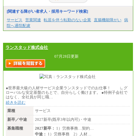
[関連する障がい者求人・採用キーワード検索]
サービス
営業関連
転居を伴う転勤のない企業
直腸機能障がい
病
院へ通院配慮
ランスタッド株式会社
07月28日更新
●世界最大級の人材サービス企業ランスタッドでのお仕事！ ∟グ
ローバルな安定基盤のもとで、自分らしく働けます。 ●特例子会社で
はなく、全社員が同じ職…
続きを読む
業種
サービス
新卒／中途
2027新卒(既卒3年以内可)・中途
募集職種
2027新卒：
1）労務事務…契約…
中途：
1）労務事務 2）人材…