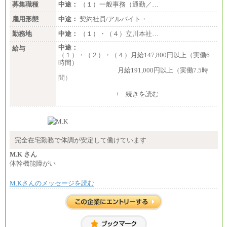
募集職種
中途：
（１）一般事務（通勤／…
雇用形態
中途：
契約社員/アルバイト・…
勤務地
中途：
（１）・（４）立川本社…
中途：
給与
（１）・（２）・（４）月給147,800円以上（実働6
時間）
月給191,000円以上（実働7.5時
間）
（３）月給191,000円以上（実働7.5時間）
+ 続きを読む
（５）月給147,800円以上（実働6時間）
-----
時給 1,226円（実働4.5時間）
※基本給に加算して以下手当有（いずれも時
間額換算額）
完全在宅勤務で体調が安定して働けています
・退職金相当手当 37円
・賞与相当手当 127円
M.K さん
合計時給額 1,390円
体幹機能障がい
※全ての求人において試用期間中も給与に変更はご
M.Kさんのメッセージを読む
ざいません。