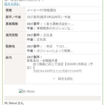
続きを読む
・専門・短大卒／月給185,000 円～210,000 円 ※勤務
地により異なる。
業種
メーカー/IT/情報通信
〈東京・神奈川〉210,000 円
〈大阪・兵庫〉200,000 円
新卒／中途
2027新卒(既卒3年以内可)・中途
〈愛知〉194,500 円 〈福
岡〉185,000円
募集職種
2027新卒：
＜富士通株式会社＞…
中途：
事務職系のポジションな…
※基本給のみ（地域手当なし）
※試用期間中も給与変更なし
雇用形態
2027新卒：
正社員
中途：
中途：
正社員
【阪急交通社】
◆正社員/総合職
勤務地
2027新卒：
・本店 〒211…
月給250,000円～(※1)、247,000円～(※2)、242,000円
中途：
ポジションによって勤務…
～(※3)、239,000円～(※4)、237,000円～（※5）
・月給は一律地域手当を含んだ金額を表示
2027新卒：
給与
（※1…36,000円、※2…33,000円、※3…28,000円、
募集各社・全職種共通
※4…25,000円、※5…23,000円）
担う職責に応じて決定【2026年1月時点（予
・試用期間中も給与変更なし
定）】
月給284,000円または月給315,000円
◆正社員/基幹職
〈東京・神奈川〉月給219,000 円～ 〈大阪・兵庫〉
※入社後早期から、自律的な業務遂行が求めら
+ 続きを読む
月給209,000 円～
れる職務を担う方については、月額給与315,000円で
〈愛知〉月給194,500 円～ 〈福岡〉月給185,000 円～
す。
・一律地域手当なし
なお、高度なスキルや専門性を持ち、より高
・試用期間中も給与変更なし
い職責を担う方については、さらに高い金額を個別
に設定します。
◆契約社員
※習熟度を上げるための育成が一定期間必要で
月給187,500円～(※1)、184,000円～(※2)、180,500円
上司の指示に基づき職務を遂行する方については、
M. Shirai さん
～(※3)、170,500～(※4)、168,000円～（※5）