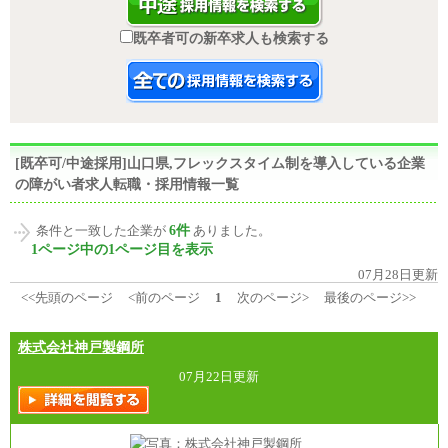
既卒者可の新卒求人も検索する
[既卒可/中途採用]山口県,フレックスタイム制を導入している企業
の障がい者求人転職・採用情報一覧
6件
条件と一致した企業が
ありました。
1ページ中の1ページ目を表示
07月28日更新
<<先頭のページ
<前のページ
1
次のページ>
最後のページ>>
株式会社神戸製鋼所
07月22日更新