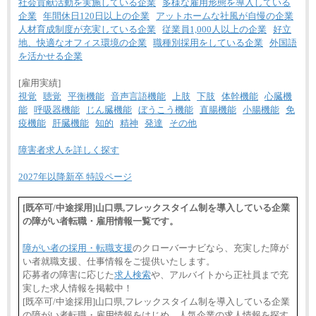
社会貢献活動を実施している企業
多様な雇用形態を導入している
企業
年間休日120日以上の企業
アットホームな社風が自慢の企業
人材育成制度が充実している企業
従業員1,000人以上の企業
好立
地、快適なオフィス環境の企業
職種別採用をしている企業
外国語
を活かせる企業
[雇用実績]
視覚
聴覚
平衡機能
音声言語機能
上肢
下肢
体幹機能
心臓機
能
呼吸器機能
じん臓機能
ぼうこう機能
直腸機能
小腸機能
免
疫機能
肝臓機能
知的
精神
発達
その他
障害者求人を詳しく探す
2027年以降新卒 特設ページ
[既卒可/中途採用]山口県,フレックスタイム制を導入している企業
の障がい者転職・雇用情報一覧です。
障がい者の採用・転職支援
のクローバーナビなら、充実した障が
い者就職支援、仕事情報をご提供いたします。
応募者の障害に応じた
求人検索
や、アルバイトから正社員まで充
実した求人情報を掲載中！
[既卒可/中途採用]山口県,フレックスタイム制を導入している企業
の障がい者転職・雇用情報をはじめ、人気企業の求人情報を探す