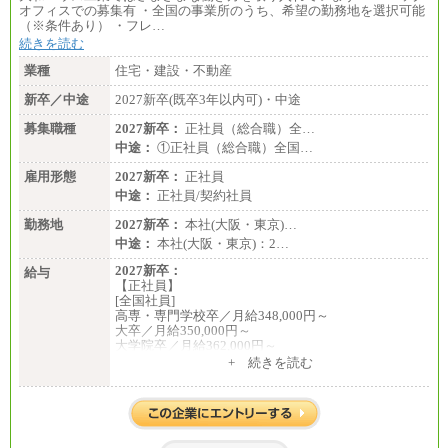
オフィスでの募集有 ・全国の事業所のうち、希望の勤務地を選択可能
（※条件あり） ・フレ…
続きを読む
業種
住宅・建設・不動産
新卒／中途
2027新卒(既卒3年以内可)・中途
募集職種
2027新卒：
正社員（総合職）全…
中途：
①正社員（総合職）全国…
雇用形態
2027新卒：
正社員
中途：
正社員/契約社員
勤務地
2027新卒：
本社(大阪・東京)…
中途：
本社(大阪・東京)：2…
2027新卒：
給与
【正社員】
[全国社員]
高専・専門学校卒／月給348,000円～
大卒／月給350,000円～
大学院卒／月給362,000円～
[地域社員]月給295,000円～
+ 続きを読む
中途：
【正社員】
[全国社員]月給348,000円～
[地域社員]月給295,000円～
※試用期間中も給与に変更はございません