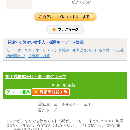
・大学・院卒
+ 続きを読む
月給250,000円(※1)、247,000円(※2)、242,000円
(※3)、239,000円(※4)、237,000円（※5）
・専門・短大卒
月給229,500円(※1)、226,500円(※2)、221,500円
(※3)、218,500円(※4)、216,500円（※5）
※1…東京都、埼玉県、千葉県、神奈川県
※2…大阪府、京都府、兵庫県、滋賀県
[関連する障がい者求人・採用キーワード検索]
※3…愛知県、静岡県
※4…北海道、宮城県、栃木県、群馬県、長野県、新
サービス
企画・マーケティング関連
外国語を活かせる企業
じん臓
潟県、富山県、石川県、岡山県、広島県、山口県、
機能障がい
独身寮・社宅
香川県、福岡県
※5…青森県、鳥取県、島根県、愛媛県、高知県、大
分県、長崎県、熊本県、宮崎県、鹿児島県、沖縄
県、福島県、山形県
・月給には一律地域手当を含んだ金額を表示
富士通株式会社・富士通グループ
（一律地域手当：※1…36,000円、※2…33,000円、
※3…28,000円、※4…25,000円、※5…23,000円）
07月10日更新
・試用期間中も給与変更なし
●基幹職（地域限定社員）
・大学・院卒／月給185,000 円～219,000 円 ※勤務地
により異なる。
〈東京・神奈川〉219,000 円
〈大阪・兵庫〉209,000 円
スマホが、なんでも教えてくれる時代。 でも、これからの未来に地図
〈愛知〉194,500 円 〈福岡〉1
はない。 何が起こるかなんてわからない。 正解は変わる。検索結果
85,000 円
は、過去の誰かの見方にす…