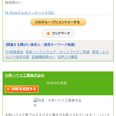
月額給与284,000円となります。
聴覚障がい
※個別に設定する給与については、選考の過程
※1…東京都、埼玉県、千葉県、神奈川県
で決定していきます。
※2…大阪府、京都府、兵庫県、滋賀県
M. Shiraiさんのメッセージを読む
※上記に加え、所定労働時間外に勤務をした場
※3…愛知県、静岡県
合には、時間外勤務手当を支給します。
※4…北海道、宮城県、栃木県、群馬県、長野県、新
※試用期間中も給与に変更はございません。
潟県、富山県、石川県、岡山県、広島県、山口県、
香川県、福岡県
中途：
※5…青森県、鳥取県、島根県、愛媛県、高知県、大
＜募集各社・全職種共通＞
分県、長崎県、熊本県、宮崎県、鹿児島県、沖縄
月給21万円以上～
県、福島県、山形県
※試用期間中の給与に変更はありません。
[関連する障がい者求人・採用キーワード検索]
◆パート・アルバイト
※経験・能力を考慮し、当社規定により決定いたし
時給制：最低時給額 1,050円～ ※勤務地により異な
IT/情報通信
技術（ソフトウェア、ネットワーク）関連
環境・エコ
ます。
る。
ロジー追求企業
直腸機能障がい
音声入力機器
【エアサーブ】
月給223,000円～
・試用期間中も給与変更なし
大和ハウス工業株式会社
06月08日更新
大和ハウス工業ではさまざまな働き方を取り入れています！ ・バック