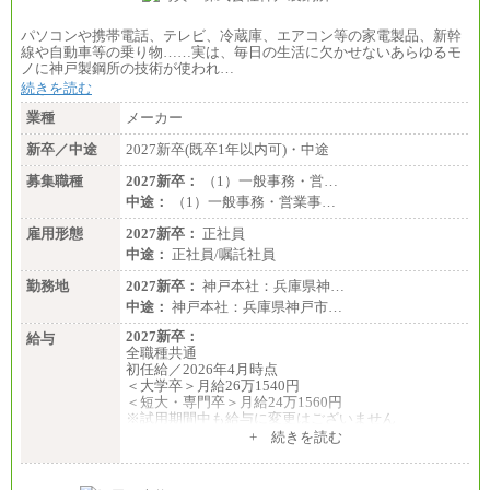
パソコンや携帯電話、テレビ、冷蔵庫、エアコン等の家電製品、新幹
線や自動車等の乗り物……実は、毎日の生活に欠かせないあらゆるモ
ノに神戸製鋼所の技術が使われ…
続きを読む
業種
メーカー
新卒／中途
2027新卒(既卒1年以内可)・中途
募集職種
2027新卒：
（1）一般事務・営…
中途：
（1）一般事務・営業事…
雇用形態
2027新卒：
正社員
中途：
正社員/嘱託社員
勤務地
2027新卒：
神戸本社：兵庫県神…
中途：
神戸本社：兵庫県神戸市…
2027新卒：
給与
全職種共通
初任給／2026年4月時点
＜大学卒＞月給26万1540円
＜短大・専門卒＞月給24万1560円
※試用期間中も給与に変更はございません
中途：
+ 続きを読む
全職種共通
月給24万円～
※入社時の年齢等によって異なります。