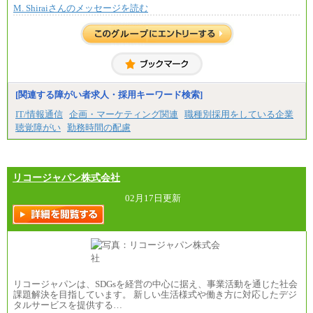
M. Shiraiさんのメッセージを読む
※上記に加え、所定労働時間外に勤務をした場
合には、時間外勤務手当を支給します。
※試用期間中も給与に変更はございません。
中途：
＜募集各社・全職種共通＞
月給21万円以上～
※試用期間中の給与に変更はありません。
[関連する障がい者求人・採用キーワード検索]
※経験・能力を考慮し、当社規定により決定いたし
IT/情報通信
企画・マーケティング関連
職種別採用をしている企業
ます。
聴覚障がい
勤務時間の配慮
リコージャパン株式会社
02月17日更新
リコージャパンは、SDGsを経営の中心に据え、事業活動を通じた社会
課題解決を目指しています。 新しい生活様式や働き方に対応したデジ
タルサービスを提供する…