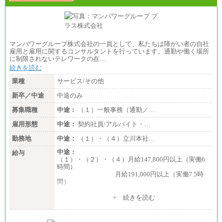
マンパワーグループ株式会社の一員として、私たちは障がい者の自社
雇用と雇用に関するコンサルタントを行っています。通勤や働く場所
に制限されないテレワークの在…
続きを読む
業種
サービス/その他
新卒／中途
中途のみ
募集職種
中途：
（１）一般事務（通勤／…
雇用形態
中途：
契約社員/アルバイト・…
勤務地
中途：
（１）・（４）立川本社…
中途：
給与
（１）・（２）・（４）月給147,800円以上（実働6
時間）
月給191,000円以上（実働7.5時
間）
（３）月給191,000円以上（実働7.5時間）
+ 続きを読む
（５）月給147,800円以上（実働6時間）
-----