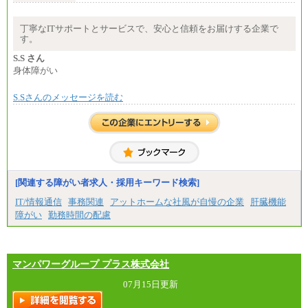
大学院卒 月給264,000円／大学卒 月給250,000円／短
・一律地域手当なし
大・高専・専門卒 月給225,000円
・試用期間中も給与変更なし
※試用期間中も給与に変更はございません
丁寧なITサポートとサービスで、安心と信頼をお届けする企業で
中途：
す。
◆契約社員
月給：250,000円～400,000円
月給187,500円～(※1)、184,000円～(※2)、180,500円
想定年収：4,000,000円～6,000,000円
S.S さん
～(※3)、170,500～(※4)、168,000円～（※5）
※試用期間中も給与に変更はございません。
身体障がい
※1…東京都、埼玉県、千葉県、神奈川県
※2…大阪府、京都府、兵庫県、滋賀県
S.Sさんのメッセージを読む
※3…愛知県、静岡県
※4…北海道、宮城県、栃木県、群馬県、長野県、新
潟県、富山県、石川県、岡山県、広島県、山口県、
香川県、福岡県
※5…青森県、鳥取県、島根県、愛媛県、高知県、大
分県、長崎県、熊本県、宮崎県、鹿児島県、沖縄
県、福島県、山形県
[関連する障がい者求人・採用キーワード検索]
◆パート・アルバイト
時給制：最低時給額 1,050円～ ※勤務地により異な
IT/情報通信
事務関連
アットホームな社風が自慢の企業
肝臓機能
る。
障がい
勤務時間の配慮
【エアサーブ】
月給223,000円～
・試用期間中も給与変更なし
マンパワーグループ プラス株式会社
07月15日更新