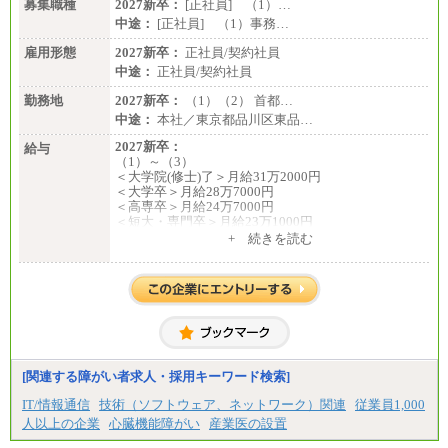
募集職種
2027新卒：
[正社員] （1）…
中途：
[正社員] （1）事務…
雇用形態
2027新卒：
正社員/契約社員
中途：
正社員/契約社員
勤務地
2027新卒：
（1）（2） 首都…
中途：
本社／東京都品川区東品…
2027新卒：
給与
（1）～（3）
＜大学院(修士)了＞月給31万2000円
＜大学卒＞月給28万7000円
＜高専卒＞月給24万7000円
＜短大・専門卒＞月給23万1000円
+ 続きを読む
（4）月給22万3000円～
※上記を下限として勤務地エリアにより異なる
※試用期間中も給与に変更はございません
（5）
月給17万7000円
理論年収212万4000円（月給17万7000円×12カ月）
中途：
[関連する障がい者求人・採用キーワード検索]
（1）
月給22万3000円～
IT/情報通信
技術（ソフトウェア、ネットワーク）関連
従業員1,000
想定年収410万円～
人以上の企業
心臓機能障がい
産業医の設置
※試用期間中の給与に変更はございません。