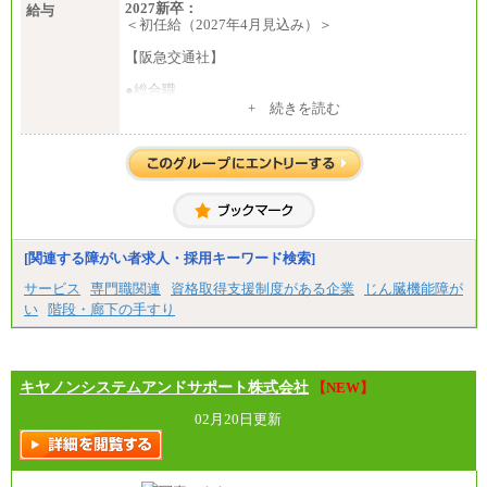
2027新卒：
給与
＜初任給（2027年4月見込み）＞
【阪急交通社】
●総合職
・大学・院卒
+ 続きを読む
月給250,000円(※1)、247,000円(※2)、242,000円
(※3)、239,000円(※4)、237,000円（※5）
・専門・短大卒
月給229,500円(※1)、226,500円(※2)、221,500円
(※3)、218,500円(※4)、216,500円（※5）
※1…東京都、埼玉県、千葉県、神奈川県
※2…大阪府、京都府、兵庫県、滋賀県
[関連する障がい者求人・採用キーワード検索]
※3…愛知県、静岡県
※4…北海道、宮城県、栃木県、群馬県、長野県、新
サービス
専門職関連
資格取得支援制度がある企業
じん臓機能障が
潟県、富山県、石川県、岡山県、広島県、山口県、
い
階段・廊下の手すり
香川県、福岡県
※5…青森県、鳥取県、島根県、愛媛県、高知県、大
分県、長崎県、熊本県、宮崎県、鹿児島県、沖縄
県、福島県、山形県
・月給には一律地域手当を含んだ金額を表示
キヤノンシステムアンドサポート株式会社
【NEW】
（一律地域手当：※1…36,000円、※2…33,000円、
※3…28,000円、※4…25,000円、※5…23,000円）
02月20日更新
・試用期間中も給与変更なし
●基幹職（地域限定社員）