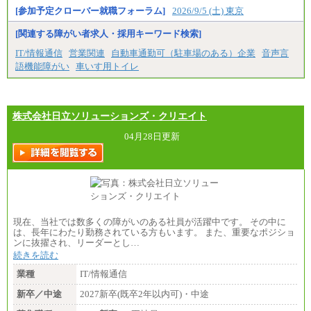
[参加予定クローバー就職フォーラム]
2026/9/5 (土) 東京
[関連する障がい者求人・採用キーワード検索]
IT/情報通信
営業関連
自動車通勤可（駐車場のある）企業
音声言
語機能障がい
車いす用トイレ
株式会社日立ソリューションズ・クリエイト
04月28日更新
現在、当社では数多くの障がいのある社員が活躍中です。 その中に
は、長年にわたり勤務されている方もいます。 また、重要なポジショ
ンに抜擢され、リーダーとし…
続きを読む
業種
IT/情報通信
新卒／中途
2027新卒(既卒2年以内可)・中途