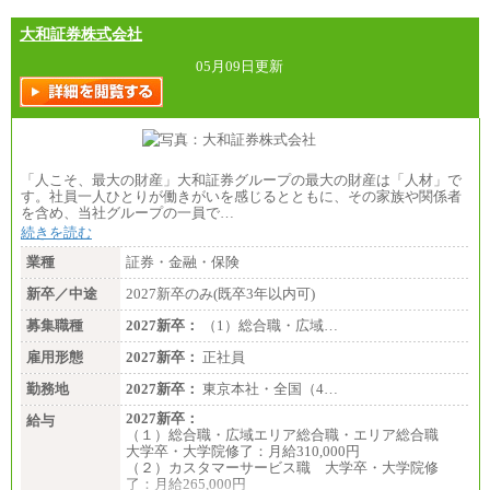
大和証券株式会社
05月09日更新
「人こそ、最大の財産」大和証券グループの最大の財産は「人材」で
す。社員一人ひとりが働きがいを感じるとともに、その家族や関係者
を含め、当社グループの一員で…
続きを読む
業種
証券・金融・保険
新卒／中途
2027新卒のみ(既卒3年以内可)
募集職種
2027新卒：
（1）総合職・広域…
雇用形態
2027新卒：
正社員
勤務地
2027新卒：
東京本社・全国（4…
2027新卒：
給与
（１）総合職・広域エリア総合職・エリア総合職
大学卒・大学院修了：月給310,000円
（２）カスタマーサービス職 大学卒・大学院修
了：月給265,000円