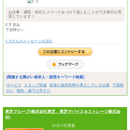
時給 1,226円（実働4.5時間）
※基本給に加算して以下手当有（いずれも時
間額換算額）
お仕事・通院・休日とメリハリをつけて楽しむことができ毎日が充
・退職金相当手当 37円
実しています！
・賞与相当手当 127円
合計時給額 1,390円
C.Y さん
下肢障がい
※全ての求人において試用期間中も給与に変更はご
ざいません。
C.Yさんのメッセージを読む
[関連する障がい者求人・採用キーワード検索]
サービス
スタッフ関連
多様な雇用形態を導入している企業
下肢障
がい
階段・廊下の手すり
東芝グループ(株式会社東芝、東芝デバイス＆ストレージ株式会
社)
05月15日更新