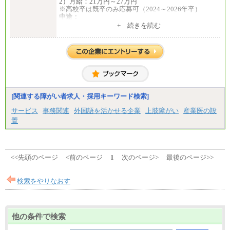
2）月給：21万円～27万円
※高校卒は既卒のみ応募可（2024～2026年卒）
中途：
1）月給：21万円～25万円
+ 続きを読む
2）月給：21万円～27万円
[関連する障がい者求人・採用キーワード検索]
サービス
事務関連
外国語を活かせる企業
上肢障がい
産業医の設
置
<<先頭のページ
<前のページ
1
次のページ>
最後のページ>>
検索をやりなおす
他の条件で検索