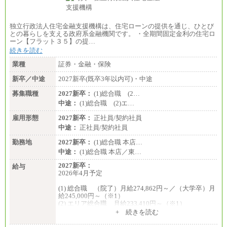
独立行政法人住宅金融支援機構は、住宅ローンの提供を通じ、ひとび
との暮らしを支える政府系金融機関です。 ・全期間固定金利の住宅ロ
ーン【フラット３５】の提…
続きを読む
業種
証券・金融・保険
新卒／中途
2027新卒(既卒3年以内可)・中途
募集職種
2027新卒：
(1)総合職 (2…
中途：
(1)総合職 (2)エ…
雇用形態
2027新卒：
正社員/契約社員
中途：
正社員/契約社員
勤務地
2027新卒：
(1)総合職 本店…
中途：
(1)総合職 本店／東…
2027新卒：
給与
2026年4月予定
(1) 総合職 （院了）月給274,862円～／（大学卒）月
給245,000円～（※1）
(2) エリア総合職 月給233,410円～（※1）
(3) アシスタントスタッフ 日給9,800円～12,500円
+ 続きを読む
（※2）
※１ 試用期間６か月（試用期間中も給与に変更