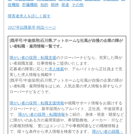
疫機能
肝臓機能
知的
精神
発達
その他
障害者求人を詳しく探す
2027年以降新卒 特設ページ
[既卒可/中途採用]石川県,アットホームな社風が自慢の企業の障が
い者転職・雇用情報一覧です。
障がい者の採用・転職支援
のクローバーナビなら、充実した障が
い者就職支援、仕事情報をご提供いたします。
応募者の障害に応じた
求人検索
や、アルバイトから正社員まで充
実した求人情報を掲載中！
[既卒可/中途採用]石川県,アットホームな社風が自慢の企業の障が
い者転職・雇用情報をはじめ、人気企業の求人情報を探すならク
ローバーナビをどうぞ。
障がい者の採用・転職支援情報
や就職サポート情報をお届けする
クローバーナビ。 新卒採用からアルバイト、正社員、中途採用ま
で、
障がい者の採用・転職情報
をご紹介。 身体・視覚・聴覚など
に障がいのある方の雇用実績や、希望勤務地、メーカー・ ITなど
の業種別情報、 更にはエンジニアや事務関連などの職種情報ま
で、様々な条件から求人情報を検索できます。
障がい者の就職・