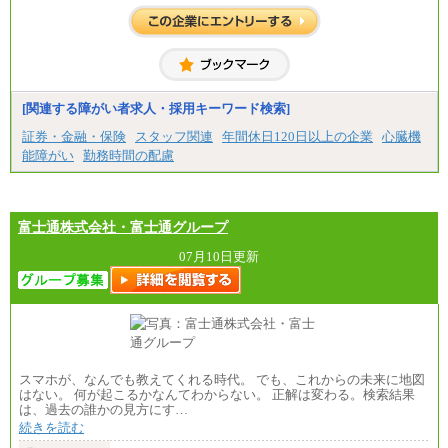
はございません）
※２ 勤務地により異なります
中途：
（1) 総合職 （院了）月給274,862円～／（大学卒）
月給245,000円～（※1）
(2) エリア総合職 月給233,410円～（※1）
(3) アシスタントスタッフ 日給9,800円～12,500円
[関連する障がい者求人・採用キーワード検索]
（※2）
※１ 試用期間６か月（試用期間中も給与に変更
証券・金融・保険
スタッフ関連
年間休日120日以上の企業
心臓機
なし）
能障がい
勤務時間の配慮
※２ 勤務地により異なる
富士通株式会社・富士通グループ
07月10日更新
スマホが、なんでも教えてくれる時代。 でも、これからの未来に地図
はない。 何が起こるかなんてわからない。 正解は変わる。検索結果
は、過去の誰かの見方にす…
続きを読む