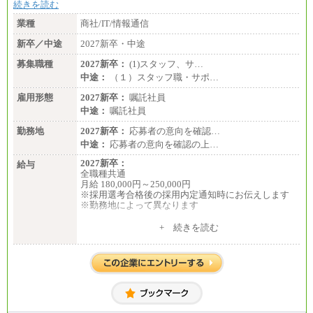
続きを読む
業種
商社/IT/情報通信
新卒／中途
2027新卒・中途
募集職種
2027新卒：
(1)スタッフ、サ…
中途：
（１）スタッフ職・サポ…
雇用形態
2027新卒：
嘱託社員
中途：
嘱託社員
勤務地
2027新卒：
応募者の意向を確認…
中途：
応募者の意向を確認の上…
2027新卒：
給与
全職種共通
月給 180,000円～250,000円
※採用選考合格後の採用内定通知時にお伝えします
※勤務地によって異なります
中途：
+ 続きを読む
全職種共通
月給 200,000円～250,000円
入社時の処遇は経験・能力を考慮の上、当社規程に
より決定します。
具体的な金額は採用選考合格後に採用内定通知時に
お伝えします。