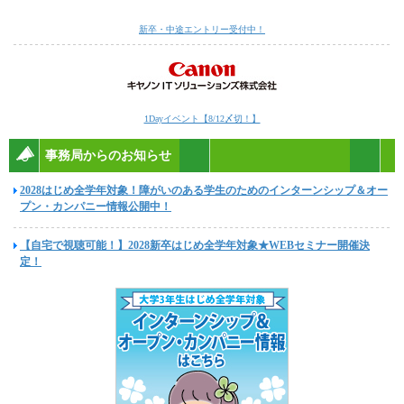
新卒・中途エントリー受付中！
1Dayイベント【8/12〆切！】
事務局からのお知らせ
2028はじめ全学年対象！障がいのある学生のためのインターンシップ＆オー
プン・カンパニー情報公開中！
【自宅で視聴可能！】2028新卒はじめ全学年対象★WEBセミナー開催決
定！