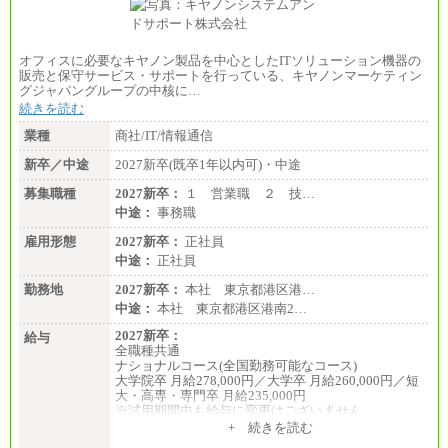
・大学・院卒／月給185,000 円～219,000 円 ※勤務地
により異なる。
〈東京・神奈川〉219,000 円
〈大阪・兵庫〉209,000 円
オフィスに必要なキヤノン製品を中心としたITソリューション機器の
〈愛知〉194,500 円 〈福岡〉1
販売と保守サービス・サポートを行っている、キヤノンマーケティン
85,000 円
グジャパングループの中核に…
続きを読む
・専門・短大卒／月給185,000 円～210,000 円 ※勤務
地により異なる。
業種
商社/IT/情報通信
〈東京・神奈川〉210,000 円
〈大阪・兵庫〉200,000 円
新卒／中途
2027新卒(既卒1年以内可)・中途
〈愛知〉194,500 円 〈福
岡〉185,000円
募集職種
2027新卒：
１ 営業職 ２ 技…
中途：
事務職
※基本給のみ（地域手当なし）
※試用期間中も給与変更なし
雇用形態
2027新卒：
正社員
中途：
中途：
正社員
【阪急交通社】
◆正社員/総合職
勤務地
2027新卒：
本社 東京都港区港…
月給250,000円～(※1)、247,000円～(※2)、242,000円
中途：
本社 東京都港区港南2…
～(※3)、239,000円～(※4)、237,000円～（※5）
・月給は一律地域手当を含んだ金額を表示
2027新卒：
給与
（※1…36,000円、※2…33,000円、※3…28,000円、
全職種共通
※4…25,000円、※5…23,000円）
ナショナルコース(全国勤務可能なコース)
・試用期間中も給与変更なし
大学院卒 月給278,000円／大学卒 月給260,000円／短
大・高専・専門卒 月給235,000円
◆正社員/基幹職
※試用期間中も給与に変更はございません
〈東京・神奈川〉月給219,000 円～ 〈大阪・兵庫〉
+ 続きを読む
月給209,000 円～
エリアコース(一定地域であれば移動可能なコース)
〈愛知〉月給194,500 円～ 〈福岡〉月給185,000 円～