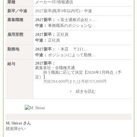
業種
メーカー/IT/情報通信
新卒／中途
2027新卒(既卒3年以内可)・中途
募集職種
2027新卒：
＜富士通株式会社＞…
中途：
事務職系のポジションな…
雇用形態
2027新卒：
正社員
中途：
正社員
勤務地
2027新卒：
・本店 〒211…
中途：
ポジションによって勤務…
2027新卒：
給与
募集各社・全職種共通
担う職責に応じて決定【2026年1月時点（予
定）】
月給284,000円または月給315,000円
※入社後早期から、自律的な業務遂行が求めら
+ 続きを読む
れる職務を担う方については、月額給与315,000円で
す。
なお、高度なスキルや専門性を持ち、より高
い職責を担う方については、さらに高い金額を個別
に設定します。
※習熟度を上げるための育成が一定期間必要で
上司の指示に基づき職務を遂行する方については、
M. Shirai さん
月額給与284,000円となります。
聴覚障がい
※個別に設定する給与については、選考の過程
で決定していきます。