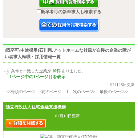
既卒者可の新卒求人も検索する
[既卒可/中途採用]石川県,アットホームな社風が自慢の企業の障が
い者求人転職・採用情報一覧
10件
条件と一致した企業が
ありました。
1ページ中の1ページ目を表示
07月28日更新
<<先頭のページ
<前のページ
1
次のページ>
最後のページ>>
独立行政法人住宅金融支援機構
07月10日更新