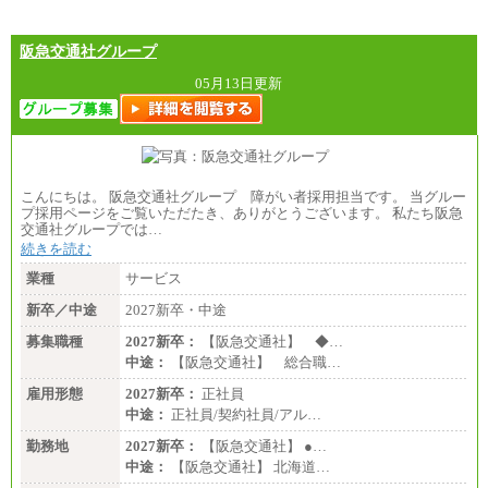
（2）
月給17万7000円
理論年収212万4000円（月給17万7000円×12カ月）
阪急交通社グループ
05月13日更新
こんにちは。 阪急交通社グループ 障がい者採用担当です。 当グルー
プ採用ページをご覧いただたき、ありがとうございます。 私たち阪急
交通社グループでは…
続きを読む
業種
サービス
新卒／中途
2027新卒・中途
募集職種
2027新卒：
【阪急交通社】 ◆…
中途：
【阪急交通社】 総合職…
雇用形態
2027新卒：
正社員
中途：
正社員/契約社員/アル…
勤務地
2027新卒：
【阪急交通社】 ●…
中途：
【阪急交通社】 北海道…