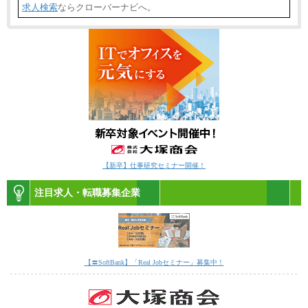
求人検索
ならクローバーナビへ。
【新卒】仕事研究セミナー開催！
注目求人・転職募集企業
【〓SoftBank】「Real Jobセミナー」募集中！