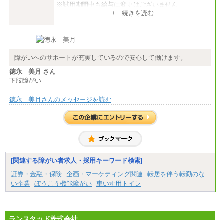
※試用期間中も給与に変更はございません
+ 続きを読む
障がいへのサポートが充実しているので安心して働けます。
徳永 美月 さん
下肢障がい
徳永 美月さんのメッセージを読む
[関連する障がい者求人・採用キーワード検索]
証券・金融・保険
企画・マーケティング関連
転居を伴う転勤のな
い企業
ぼうこう機能障がい
車いす用トイレ
ランスタッド株式会社