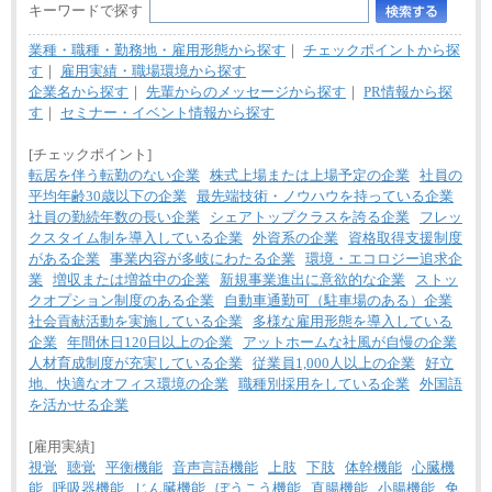
キーワードで探す
業種・職種・勤務地・雇用形態から探す
｜
チェックポイントから探
す
｜
雇用実績・職場環境から探す
企業名から探す
｜
先輩からのメッセージから探す
｜
PR情報から探
す
｜
セミナー・イベント情報から探す
[チェックポイント]
転居を伴う転勤のない企業
株式上場または上場予定の企業
社員の
平均年齢30歳以下の企業
最先端技術・ノウハウを持っている企業
社員の勤続年数の長い企業
シェアトップクラスを誇る企業
フレッ
クスタイム制を導入している企業
外資系の企業
資格取得支援制度
がある企業
事業内容が多岐にわたる企業
環境・エコロジー追求企
業
増収または増益中の企業
新規事業進出に意欲的な企業
ストッ
クオプション制度のある企業
自動車通勤可（駐車場のある）企業
社会貢献活動を実施している企業
多様な雇用形態を導入している
企業
年間休日120日以上の企業
アットホームな社風が自慢の企業
人材育成制度が充実している企業
従業員1,000人以上の企業
好立
地、快適なオフィス環境の企業
職種別採用をしている企業
外国語
を活かせる企業
[雇用実績]
視覚
聴覚
平衡機能
音声言語機能
上肢
下肢
体幹機能
心臓機
能
呼吸器機能
じん臓機能
ぼうこう機能
直腸機能
小腸機能
免