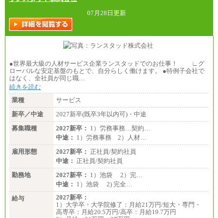
07月28日更新
●世界最大級の人材サービス企業ランスタッドでのお仕事！ ∟グ
ローバルな安定基盤のもとで、自分らしく働けます。 ●特例子会社で
はなく、全社員が同じ職…
続きを読む
業種
サービス
新卒／中途
2027新卒(既卒3年以内可)・中途
募集職種
2027新卒：
1）労務事務…契約…
中途：
1）労務事務 2）人材…
雇用形態
2027新卒：
正社員/契約社員
中途：
正社員/契約社員
勤務地
2027新卒：
1）池袋 2）完…
中途：
1）池袋 2) 完全…
2027新卒：
給与
1）大学卒・大学院修了：月給21万円/短大・専門・
高専卒：月給20.5万円/高卒：月給19.7万円