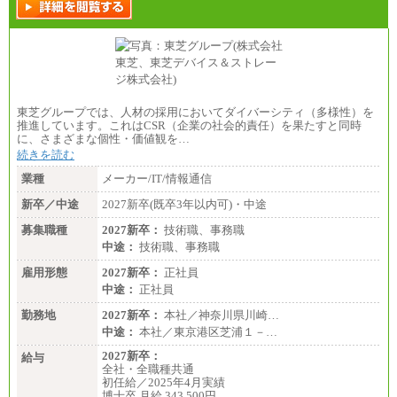
東芝グループでは、人材の採用においてダイバーシティ（多様性）を
推進しています。これはCSR（企業の社会的責任）を果たすと同時
に、さまざまな個性・価値観を…
続きを読む
業種
メーカー/IT/情報通信
新卒／中途
2027新卒(既卒3年以内可)・中途
募集職種
2027新卒：
技術職、事務職
中途：
技術職、事務職
雇用形態
2027新卒：
正社員
中途：
正社員
勤務地
2027新卒：
本社／神奈川県川崎…
中途：
本社／東京港区芝浦１－…
2027新卒：
給与
全社・全職種共通
初任給／2025年4月実績
博士卒 月給 343,500円