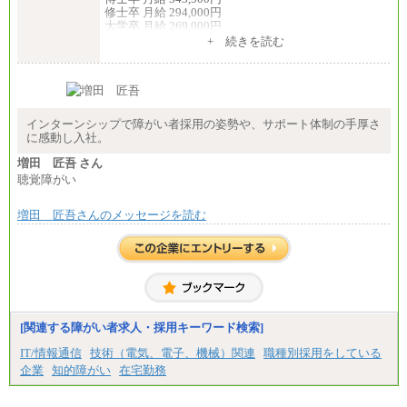
修士卒 月給 294,000円
大学卒 月給 269,000円
※試用期間の給与に変更はございません
+ 続きを読む
中途：
経験・能力を考慮し、下記を下限として決定しま
す。
2025年新卒初任給 大学卒／月給 大学卒269,000円
インターンシップで障がい者採用の姿勢や、サポート体制の手厚さ
に感動し入社。
増田 匠吾 さん
聴覚障がい
増田 匠吾さんのメッセージを読む
[関連する障がい者求人・採用キーワード検索]
IT/情報通信
技術（電気、電子、機械）関連
職種別採用をしている
企業
知的障がい
在宅勤務