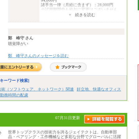
94,000円
諸手当一律（月給に含まず）：28,000円
※試用期間中も給与に変更はございません
中途：
+ 続きを読む
【全職種共通】
月給370,000円～
※経験・能力等を考慮の上、当社規定により
決定します。
※試用期間中も給与に変更はございません。
鄭 峰守 さん
※想定年収 6,000,000円～（住居費補助、子
聴覚障がい
手当などの各種手当を含む金額です）
鄭 峰守さんのメッセージを読む
キーワード検索]
技術（ソフトウェア、ネットワーク）関連
好立地、快適なオフィス
勤務時間の配慮
07月31日更新
世界トップクラスの技術力を誇るジェイテクトは、自動車部
品・ベアリング・工作機械など多彩な分野でグローバルに活躍