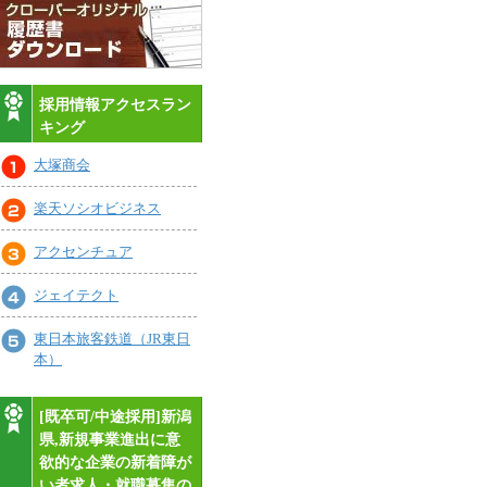
採用情報アクセスラン
キング
大塚商会
楽天ソシオビジネス
アクセンチュア
ジェイテクト
東日本旅客鉄道（JR東日
本）
[既卒可/中途採用]新潟
県,新規事業進出に意
欲的な企業の新着障が
い者求人・就職募集の