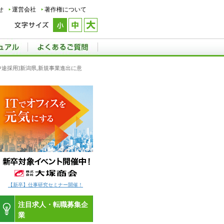
せ
運営会社
著作権について
/中途採用]新潟県,新規事業進出に意
【新卒】仕事研究セミナー開催！
注目求人・転職募集企
業