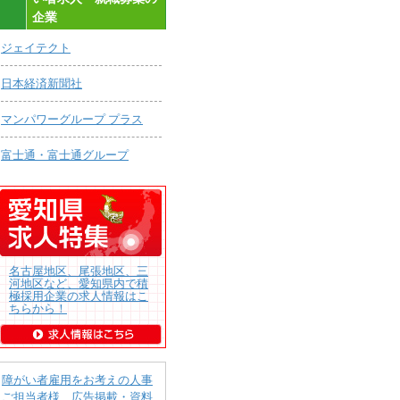
企業
ジェイテクト
日本経済新聞社
マンパワーグループ プラス
富士通・富士通グループ
名古屋地区、尾張地区、三
河地区など、愛知県内で積
極採用企業の求人情報はこ
ちらから！
障がい者雇用をお考えの人事
ご担当者様 広告掲載・資料