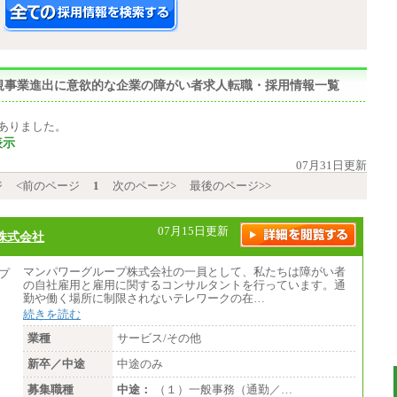
,新規事業進出に意欲的な企業の障がい者求人転職・採用情報一覧
ありました。
表示
07月31日更新
ジ
<前のページ
1
次のページ>
最後のページ>>
07月15日更新
株式会社
マンパワーグループ株式会社の一員として、私たちは障がい者
の自社雇用と雇用に関するコンサルタントを行っています。通
勤や働く場所に制限されないテレワークの在…
続きを読む
業種
サービス/その他
新卒／中途
中途のみ
募集職種
中途：
（１）一般事務（通勤／…