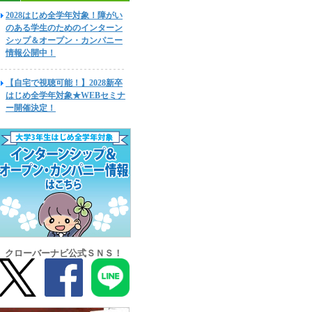
2028はじめ全学年対象！障がい
のある学生のためのインターン
シップ＆オープン・カンパニー
情報公開中！
【自宅で視聴可能！】2028新卒
はじめ全学年対象★WEBセミナ
ー開催決定！
クローバーナビ公式ＳＮＳ！