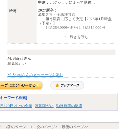
中途：
ポジションによって勤務…
2027新卒：
給与
募集各社・全職種共通
担う職責に応じて決定【2026年1月時点
（予定）】
月給284,000円または月給315,000円
※入社後早期から、自律的な業務遂行が
+ 続きを読む
求められる職務を担う方については、月額給
与315,000円です。
なお、高度なスキルや専門性を持ち、
より高い職責を担う方については、さらに高
い金額を個別に設定します。
M. Shirai さん
※習熟度を上げるための育成が一定期間
聴覚障がい
必要で上司の指示に基づき職務を遂行する方
については、月額給与284,000円となりま
M. Shiraiさんのメッセージを読む
す。
※個別に設定する給与については、選考
の過程で決定していきます。
※上記に加え、所定労働時間外に勤務を
した場合には、時間外勤務手当を支給しま
す。
キーワード検索]
※試用期間中も給与に変更はございませ
ん。
日120日以上の企業
聴覚障がい
勤務時間の配慮
中途：
＜募集各社・全職種共通＞
月給21万円以上～
ジ
<前のページ
1
次のページ>
最後のページ>>