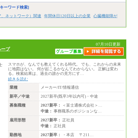
キーワード検索]
ア、ネットワーク）関連
年間休日120日以上の企業
心臓機能障が
07月10日更新
ループ
スマホが、なんでも教えてくれる時代。 でも、これからの未来
に地図はない。 何が起こるかなんてわからない。 正解は変わ
る。検索結果は、過去の誰かの見方にす…
続きを読む
業種
メーカー/IT/情報通信
新卒／中途
2027新卒(既卒3年以内可)・中途
募集職種
2027新卒：
＜富士通株式会社＞…
中途：
事務職系のポジションな…
雇用形態
2027新卒：
正社員
中途：
正社員
勤務地
2027新卒：
・本店 〒211…