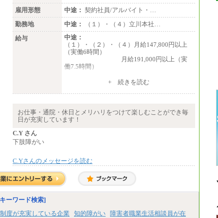
雇用形態
中途：
契約社員/アルバイト・…
勤務地
中途：
（１）・（４）立川本社…
中途：
給与
（１）・（２）・（４）月給147,800円以上
（実働6時間）
月給191,000円以上（実
働7.5時間）
（３）月給191,000円以上（実働7.5時間）
+ 続きを読む
（５）月給147,800円以上（実働6時間）
-----
時給 1,226円（実働4.5時間）
お仕事・通院・休日とメリハリをつけて楽しむことができ毎
※基本給に加算して以下手当有（いず
日が充実しています！
れも時間額換算額）
・退職金相当手当 37円
C.Y さん
・賞与相当手当 127円
下肢障がい
合計時給額 1,390円
C.Yさんのメッセージを読む
※全ての求人において試用期間中も給与に変
更はございません。
キーワード検索]
制度が充実している企業
知的障がい
障害者職業生活相談員が在