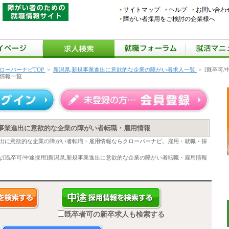
サイトマップ
ヘルプ
お問い合わ
障がい者採用をご検討の企業様へ
ローバーナビTOP
>
新潟県,新規事業進出に意欲的な企業の障がい者求人一覧
>
[既卒可
情報一覧
新規事業進出に意欲的な企業の障がい者転職・雇用情報
業進出に意欲的な企業の障がい者転職・雇用情報ならクローバーナビ。雇用・就職・採
。
[既卒可/中途採用]新潟県,新規事業進出に意欲的な企業の障がい者転職・雇用情報
既卒者可の新卒求人も検索する