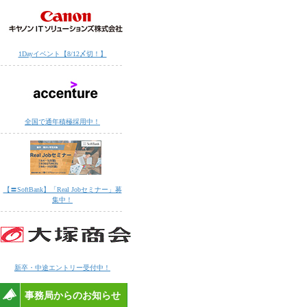
1Dayイベント【8/12〆切！】
全国で通年積極採用中！
【〓SoftBank】「Real Jobセミナー」募
集中！
新卒・中途エントリー受付中！
事務局からのお知らせ