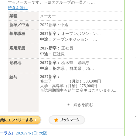
するメーカーです。トヨタグループの一員とし…
続きを読む
業種
メーカー
新卒／中途
2027新卒・中途
募集職種
2027新卒：
オープンポジション…
中途：
オープンポジション …
雇用形態
2027新卒：
正社員
中途：
正社員
勤務地
2027新卒：
栃木県 、群馬県 …
中途：
栃木県 、群馬県 、埼…
2027新卒：
給与
修士了 （月給）300,000円
大学・高専卒（月給）275,000円
※試用期間中も給与に変更はございません。
中途：
+ 続きを読む
修士了 （月給）300,000円
大学・高専卒（月給）275,000円
※試用期間中も給与に変更はございません。
ーラム]
2026/9/6 (日) 大阪