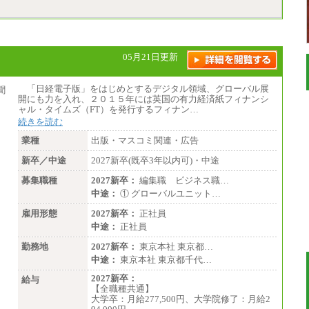
05月21日更新
「日経電子版」をはじめとするデジタル領域、グローバル展
開にも力を入れ、２０１５年には英国の有力経済紙フィナンシ
ャル・タイムズ（FT）を発行するフィナン…
続きを読む
業種
出版・マスコミ関連・広告
新卒／中途
2027新卒(既卒3年以内可)・中途
募集職種
2027新卒：
編集職 ビジネス職…
中途：
① グローバルユニット…
雇用形態
2027新卒：
正社員
中途：
正社員
勤務地
2027新卒：
東京本社 東京都…
中途：
東京本社 東京都千代…
2027新卒：
給与
【全職種共通】
大学卒：月給277,500円、大学院修了：月給2