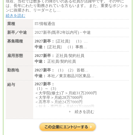
現在、当社では数多くの障がいのある社員が活躍中です。 その中に
〈愛知〉194,500 円 〈福岡〉1
は、長年にわたり勤務されている方もいます。 また、重要なポジショ
85,000 円
ンに抜擢され、リーダーとし…
続きを読む
・専門・短大卒／月給185,000 円～210,000 円 ※勤務
地により異なる。
業種
IT/情報通信
〈東京・神奈川〉210,000 円
〈大阪・兵庫〉200,000 円
新卒／中途
2027新卒(既卒2年以内可)・中途
〈愛知〉194,500 円 〈福
岡〉185,000円
募集職種
2027新卒：
[正社員] （1）…
中途：
[正社員] （1）事務…
※基本給のみ（地域手当なし）
※試用期間中も給与変更なし
雇用形態
2027新卒：
正社員/契約社員
中途：
中途：
正社員/契約社員
【阪急交通社】
◆正社員/総合職
勤務地
2027新卒：
（1）（2） 首都…
月給250,000円～(※1)、247,000円～(※2)、242,000円
中途：
本社／東京都品川区東品…
～(※3)、239,000円～(※4)、237,000円～（※5）
・月給は一律地域手当を含んだ金額を表示
2027新卒：
給与
（※1…36,000円、※2…33,000円、※3…28,000円、
（1）～（3）
※4…25,000円、※5…23,000円）
＜大学院(修士)了＞月給31万2000円
・試用期間中も給与変更なし
＜大学卒＞月給28万7000円
＜高専卒＞月給24万7000円
◆正社員/基幹職
＜短大・専門卒＞月給23万1000円
〈東京・神奈川〉月給219,000 円～ 〈大阪・兵庫〉
+ 続きを読む
月給209,000 円～
（4）月給22万3000円～
〈愛知〉月給194,500 円～ 〈福岡〉月給185,000 円～
・一律地域手当なし
※上記を下限として勤務地エリアにより異なる
・試用期間中も給与変更なし
※試用期間中も給与に変更はございません
◆契約社員