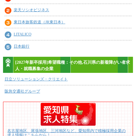
楽天ソシオビジネス
東日本旅客鉄道（JR東日本）
LITALICO
日本銀行
[2027年新卒採用]希望職種：その他,石川県の新着障がい者求
人・就職募集の企業
日立ソリューションズ・クリエイト
阪急交通社グループ
名古屋地区、尾張地区、三河地区など、愛知県内で積極採用企業の
求人情報はこちらから！