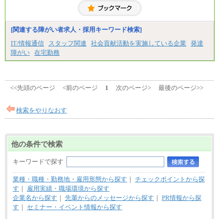
（5）
月給187,500円～(※1)、184,000円～(※2)、180,500円
月給17万7000円
～(※3)、170,500～(※4)、168,000円～（※5）
理論年収212万4000円（月給17万7000円×12カ月）
中途：
※1…東京都、埼玉県、千葉県、神奈川県
[関連する障がい者求人・採用キーワード検索]
（1）
※2…大阪府、京都府、兵庫県、滋賀県
月給22万3000円～
IT/情報通信
スタッフ関連
社会貢献活動を実施している企業
発達
※3…愛知県、静岡県
想定年収410万円～
※4…北海道、宮城県、栃木県、群馬県、長野県、新
障がい
在宅勤務
※試用期間中の給与に変更はございません。
潟県、富山県、石川県、岡山県、広島県、山口県、
香川県、福岡県
（2）
※5…青森県、鳥取県、島根県、愛媛県、高知県、大
月給17万7000円
分県、長崎県、熊本県、宮崎県、鹿児島県、沖縄
理論年収212万4000円（月給17万7000円×12カ月）
<<先頭のページ
県、福島県、山形県
<前のページ
1
次のページ>
最後のページ>>
◆パート・アルバイト
時給制：最低時給額 1,050円～ ※勤務地により異な
検索をやりなおす
る。
【エアサーブ】
月給223,000円～
他の条件で検索
・試用期間中も給与変更なし
キーワードで探す
業種・職種・勤務地・雇用形態から探す
｜
チェックポイントから探
す
｜
雇用実績・職場環境から探す
企業名から探す
｜
先輩からのメッセージから探す
｜
PR情報から探
す
｜
セミナー・イベント情報から探す