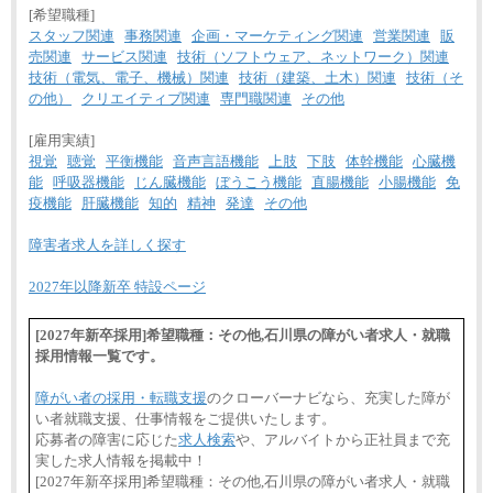
[希望職種]
スタッフ関連
事務関連
企画・マーケティング関連
営業関連
販
売関連
サービス関連
技術（ソフトウェア、ネットワーク）関連
技術（電気、電子、機械）関連
技術（建築、土木）関連
技術（そ
の他）
クリエイティブ関連
専門職関連
その他
[雇用実績]
視覚
聴覚
平衡機能
音声言語機能
上肢
下肢
体幹機能
心臓機
能
呼吸器機能
じん臓機能
ぼうこう機能
直腸機能
小腸機能
免
疫機能
肝臓機能
知的
精神
発達
その他
障害者求人を詳しく探す
2027年以降新卒 特設ページ
[2027年新卒採用]希望職種：その他,石川県の障がい者求人・就職
採用情報一覧です。
障がい者の採用・転職支援
のクローバーナビなら、充実した障が
い者就職支援、仕事情報をご提供いたします。
応募者の障害に応じた
求人検索
や、アルバイトから正社員まで充
実した求人情報を掲載中！
[2027年新卒採用]希望職種：その他,石川県の障がい者求人・就職