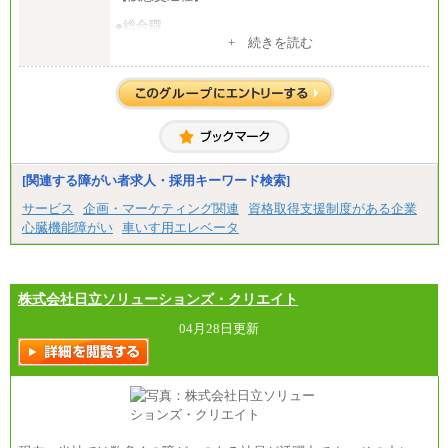
●総合職
・大学・院卒
+ 続きを読む
月給250,000円(※1)、247,000円(※2)、242,000円
(※3)、239,000円(※4)、237,000円（※5）
・専門・短大卒
月給229,500円(※1)、226,500円(※2)、221,500円
(※3)、218,500円(※4)、216,500円（※5）
※1…東京都、埼玉県、千葉県、神奈川県
※2…大阪府、京都府、兵庫県、滋賀県
[関連する障がい者求人・採用キーワード検索]
※3…愛知県、静岡県
※4…北海道、宮城県、栃木県、群馬県、長野県、新
サービス
企画・マーケティング関連
資格取得支援制度がある企業
潟県、富山県、石川県、岡山県、広島県、山口県、
心臓機能障がい
車いす用エレベータ
香川県、福岡県
※5…青森県、鳥取県、島根県、愛媛県、高知県、大
分県、長崎県、熊本県、宮崎県、鹿児島県、沖縄
県、福島県、山形県
・月給には一律地域手当を含んだ金額を表示
株式会社日立ソリューションズ・クリエイト
（一律地域手当：※1…36,000円、※2…33,000円、
※3…28,000円、※4…25,000円、※5…23,000円）
04月28日更新
・試用期間中も給与変更なし
●基幹職（地域限定社員）
・大学・院卒／月給185,000 円～219,000 円 ※勤務地
により異なる。
〈東京・神奈川〉219,000 円
〈大阪・兵庫〉209,000 円