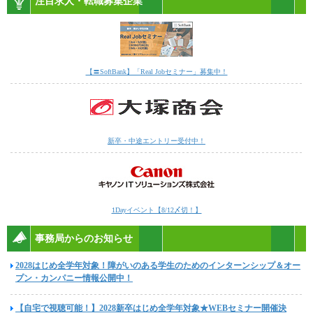
注目求人・転職募集企業
【〓SoftBank】「Real Jobセミナー」募集中！
新卒・中途エントリー受付中！
1Dayイベント【8/12〆切！】
事務局からのお知らせ
2028はじめ全学年対象！障がいのある学生のためのインターンシップ＆オー
プン・カンパニー情報公開中！
【自宅で視聴可能！】2028新卒はじめ全学年対象★WEBセミナー開催決